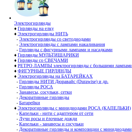
Электро­гирлянды
♦
Гирлянды на елку
♦
Электрогирлянды НИТЬ
-
Электрогирлянды со светодиодами
-
Электрогирлянды с лампами накаливания
-
Гирлянды с фигурными лампами и насадками
♦
Гирлянды МУЛЬТИШАРИКИ
♦
Гирлянды со СВЕЧАМИ
♦
РЕТРО ЛАМПЫ электрогирлянды с большими лампам
♦
ФИГУРНЫЕ ГИРЛЯНДЫ
♦
Электрогирлянды на БАТАРЕЙКАХ
-
Гирлянды НИТИ Дюравайс (Durawise) и др.
-
Гирлянды РОСА
-
Занавесы, сосульки, сетки
-
Декоративные гирлянды
-
Батарейки
♦
Электрогирлянды с минидиодами РОСА (КАПЕЛЬКИ)
-
Капельки - нити с адаптером от сети
-
Лучи росы и ёлочные дожди
-
Капельки - занавесы и сосульки
-
Декоративные гирлянды и композиции с минидиодами