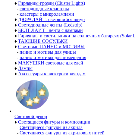
♦
Гирлянды-грозди (Cluster Lights)
-
светодиодные кластеры
-
кластеры с микролампами
♦
ДЮРАЛАЙТ- светящийся шнур
♦
Светодиодные ленты (Ledstrip)
♦
БЕЛТ ЛАЙТ - лента с лампами
♦
Гирлянды и светильники на солнечных батареях (Solar L
♦
ТАЮЩИЕ СОСУЛЬКИ
♦
Световые ПАННО и МОТИВЫ
-
панно и мотивы для улицы
-
панно и мотивы для помещения
♦
МАКУШКИ световые для елей
♦
Лампы
♦
Аксессуары к электрогирляндам
Световой декор
♦
Светящиеся фигуры и композиции
-
Светящиеся фигуры из акрила
-
Светящиеся фигуры из акриловых нитей