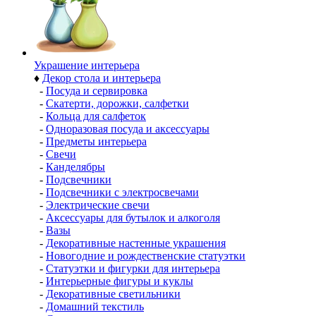
Украшение интерьера
♦
Декор стола и интерьера
-
Посуда и сервировка
-
Скатерти, дорожки, салфетки
-
Кольца для салфеток
-
Одноразовая посуда и аксессуары
-
Предметы интерьера
-
Свечи
-
Канделябры
-
Подсвечники
-
Подсвечники с электросвечами
-
Электрические свечи
-
Аксессуары для бутылок и алкоголя
-
Вазы
-
Декоративные настенные украшения
-
Новогодние и рождественские статуэтки
-
Статуэтки и фигурки для интерьера
-
Интерьерные фигуры и куклы
-
Декоративные светильники
-
Домашний текстиль