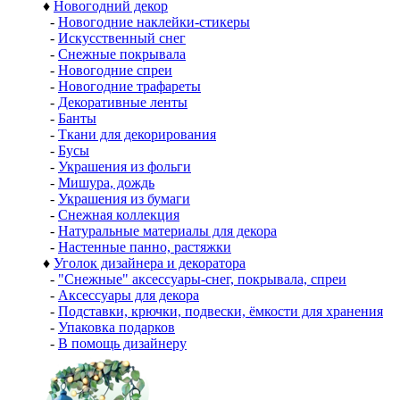
♦
Новогодний декор
-
Новогодние наклейки-стикеры
-
Искусственный снег
-
Снежные покрывала
-
Новогодние спреи
-
Новогодние трафареты
-
Декоративные ленты
-
Банты
-
Ткани для декорирования
-
Бусы
-
Украшения из фольги
-
Мишура, дождь
-
Украшения из бумаги
-
Снежная коллекция
-
Натуральные материалы для декора
-
Настенные панно, растяжки
♦
Уголок дизайнера и декоратора
-
"Снежные" аксессуары-снег, покрывала, спреи
-
Аксессуары для декора
-
Подставки, крючки, подвески, ёмкости для хранения
-
Упаковка подарков
-
В помощь дизайнеру