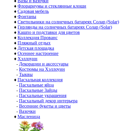
♦
Вазы и вазочки
♦
Флорариумы и стеклянные клоши
♦
Садовая мебель
♦
Фонтаны
♦
Светильники на солнечных батареях Солар (Solar)
♦
Гирлянды на солнечных батареях Солар (Solar)
♦
Кашпо и подставки для цветов
♦
Коллекция Прованс
♦
Пляжный отдых
♦
Детская площадка
♦
Осеннее настроение
♦
Хэллоуин
-
Декорации и аксессуары
-
Костюмы на Хэллоуин
-
Тыквы
♦
Пасхальная коллекция
-
Пасхальные яйца
-
Пасхальные Зайцы
-
Пасхальные украшения
-
Пасхальный декор интерьера
-
Весенние букеты и цветы
-
Вазочки
♦
Масленица