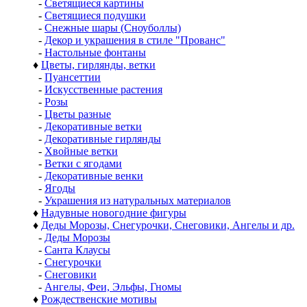
-
Светящиеся картины
-
Светящиеся подушки
-
Снежные шары (Сноуболлы)
-
Декор и украшения в стиле "Прованс"
-
Настольные фонтаны
♦
Цветы, гирлянды, ветки
-
Пуансеттии
-
Искусственные растения
-
Розы
-
Цветы разные
-
Декоративные ветки
-
Декоративные гирлянды
-
Хвойные ветки
-
Ветки с ягодами
-
Декоративные венки
-
Ягоды
-
Украшения из натуральных материалов
♦
Надувные новогодние фигуры
♦
Деды Морозы, Снегурочки, Снеговики, Ангелы и др.
-
Деды Морозы
-
Санта Клаусы
-
Снегурочки
-
Снеговики
-
Ангелы, Феи, Эльфы, Гномы
♦
Рождественские мотивы