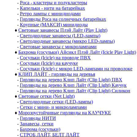
-
Роса - кластеры и полукластеры
-
Капельки - нити на батарейках
-
Ретро лампы с минидиодами
-
Гирлянды Роса на солнечных батарейках
-
Крупные (МАКСИ) минидиоды
♦
Световые занавесы Плэй Лайт (Play Light)
-
Светодиодные занавесы (LED-лампы)
-
Светодиодные занавесы (микро LED-лампы)
-
Световые занавесы с микролампами
♦
Бахрома (сосульки) Айсикл Плэй Лайт (Icicle Play Light)
-
Сосульки (Icicle) на проводе ПВХ
-
Сосульки (Icicle) на каучуке
-
Сосульки (Icicle) с микро LED-лампами на проволоке
♦
КЛИП ЛАЙТ - гирлянды на деревья
-
Гирлянды на дерево Клип Лайт (Clip Light) ПВХ
-
Гирлянды на дерево Клип Лайт (Clip Light) Каучук
-
Гирлянды на дерево Клип Лайт (Clip Light) Силикон
♦
Световые сетки (Net Light)
-
Светодиодные сетки (LED-лампы)
-
Сетки с мини- и микролампами
♦
Морозоустойчивые гирлянды на КАУЧУКЕ
-
Гирлянды НИТИ
-
Занавесы, сетки
-
Бахрома (сосульки)
-
СТРОБ ЛАЙТ, БЕЛТ ЛАЙТ