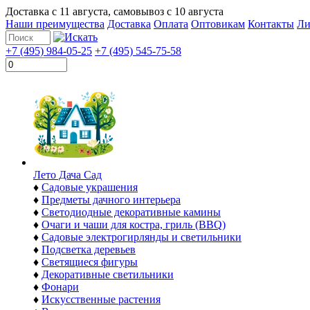
Доставка с
11 августа
, самовывоз с
10 августа
Наши преимущества
Доставка
Оплата
Оптовикам
Контакты
Ли
+7 (495) 984-05-25
+7 (495) 545-75-58
Лето Дача Сад
♦
Садовые украшения
♦
Предметы дачного интерьера
♦
Светодиодные декоративные камины
♦
Очаги и чаши для костра, гриль (BBQ)
♦
Садовые электрогирлянды и светильники
♦
Подсветка деревьев
♦
Светящиеся фигуры
♦
Декоративные светильники
♦
Фонари
♦
Искусственные растения