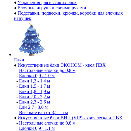
♦
Украшения для высоких елок
♦
Елочные игрушки своими руками
♦
Подставки, подвески, крючки, коробки для елочных
игрушек
Елки
♦
Искусственные ёлки ЭКОНОМ - хвоя ПВХ
-
Настольные елочки до 0,8 м
-
Елочки 0,9 - 1,0 м
-
Елки 1,2 - 1,4 м
-
Елки 1,5 - 1,7 м
-
Елки 1,8 - 1,9 м
-
Елки 2,0 - 2,2 м
-
Елки 2,3 - 2,6 м
-
Ели 2,7 - 3,0 м
-
Высокие ели от 3,5 - 5 м
♦
Искусственные ёлки ВИП (VIP) - хвоя леска и ПВХ
-
Настольные елочки до 0,8 м
-
Елочки 0,9 - 1,1 м