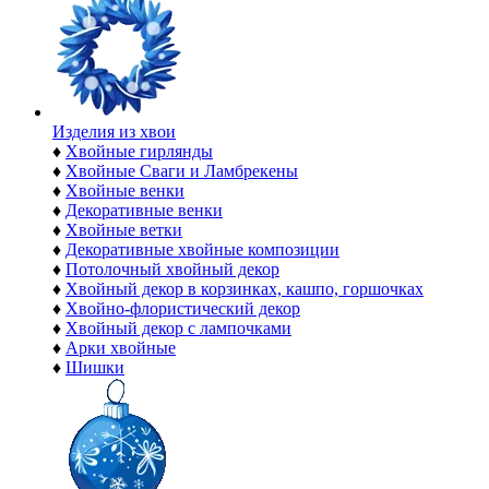
Изделия из хвои
♦
Хвойные гирлянды
♦
Хвойные Сваги и Ламбрекены
♦
Хвойные венки
♦
Декоративные венки
♦
Хвойные ветки
♦
Декоративные хвойные композиции
♦
Потолочный хвойный декор
♦
Хвойный декор в корзинках, кашпо, горшочках
♦
Хвойно-флористический декор
♦
Хвойный декор с лампочками
♦
Арки хвойные
♦
Шишки