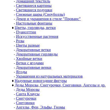
-
Домашний текстиль
-
Светящиеся картины
-
Светящиеся подушки
-
Снежные шары (Сноуболлы)
-
Декор и украшения в стиле "Прованс"
-
Настольные фонтаны
♦
Цветы, гирлянды, ветки
-
Пуансеттии
-
Искусственные растения
-
Розы
-
Цветы разные
-
Декоративные ветки
-
Декоративные гирлянды
-
Хвойные ветки
-
Ветки с ягодами
-
Декоративные венки
-
Ягоды
-
Украшения из натуральных материалов
♦
Надувные новогодние фигуры
♦
Деды Морозы, Снегурочки, Снеговики, Ангелы и др.
-
Деды Морозы
-
Санта Клаусы
-
Снегурочки
-
Снеговики
-
Ангелы, Феи, Эльфы, Гномы