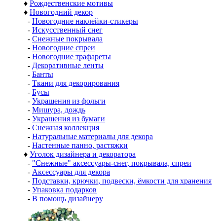
♦
Рождественские мотивы
♦
Новогодний декор
-
Новогодние наклейки-стикеры
-
Искусственный снег
-
Снежные покрывала
-
Новогодние спреи
-
Новогодние трафареты
-
Декоративные ленты
-
Банты
-
Ткани для декорирования
-
Бусы
-
Украшения из фольги
-
Мишура, дождь
-
Украшения из бумаги
-
Снежная коллекция
-
Натуральные материалы для декора
-
Настенные панно, растяжки
♦
Уголок дизайнера и декоратора
-
"Снежные" аксессуары-снег, покрывала, спреи
-
Аксессуары для декора
-
Подставки, крючки, подвески, ёмкости для хранения
-
Упаковка подарков
-
В помощь дизайнеру