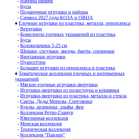
-
Наборы шишек
-
Бусы
-
Подарочные игрушки и наборы
-
Символ 2027 года КОЗА и ОВЦА
♦
Елочные игрушки из пластика, металла, пеноплекса
-
Верхушки
-
Комплекты елочных украшений из пластика
-
Бусы
-
Колокольчики 5-25 см
-
Шишки, сосульки, звезды, банты, снежинки
-
Винтажные игрушки
-
Пуансеттии
-
Большие игрушки из пеноплекса и пластика
♦
Тематические коллекции елочных и интерьерных
украшений
-
Мягкие елочные игрушки-зверушки
-
Игрушки-зверушки из полистоуна и керамики
-
Игрушки-зверушки из пластика, металла и стекла
-
Санты, Деды Морозы, Снеговики
-
Куклы, арлекины, эльфы, феи
-
Коллекция Ретро-Гламур
-
Ювелирная коллекция
-
Морская коллекция
-
Тропическая коллекция
-
Коллекция "Павлин"