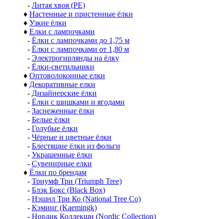
-
Литая хвоя (РЕ)
♦
Настенные и пристенные ёлки
♦
Узкие ёлки
♦
Елки с лампочками
-
Ёлки с лампочками до 1,75 м
-
Ёлки с лампочками от 1,80 м
-
Электрогирлянды на ёлку
-
Ёлки-светильники
♦
Оптоволоконные елки
♦
Декоративные елки
-
Дизайнерские ёлки
-
Ёлки с шишками и ягодами
-
Заснеженные ёлки
-
Белые ёлки
-
Голубые ёлки
-
Чёрные и цветные ёлки
-
Блестящие ёлки из фольги
-
Украшенные ёлки
-
Сувенирные елки
♦
Ёлки по брендам
-
Триумф Три (Triumph Tree)
-
Блэк Бокс (Black Box)
-
Нэшнл Три Ко (National Tree Co)
-
Кэминг (Kaemingk)
-
Нордик Коллекшн (Nordic Collection)