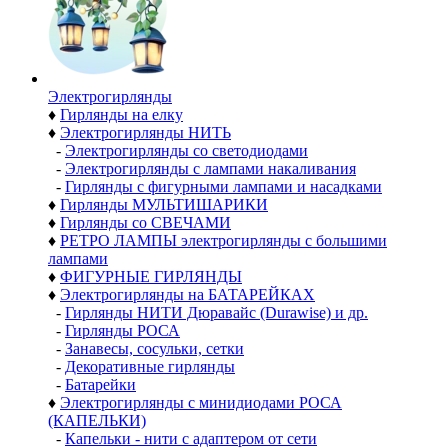
Электро­гирлянды
♦
Гирлянды на елку
♦
Электрогирлянды НИТЬ
-
Электрогирлянды со светодиодами
-
Электрогирлянды с лампами накаливания
-
Гирлянды с фигурными лампами и насадками
♦
Гирлянды МУЛЬТИШАРИКИ
♦
Гирлянды со СВЕЧАМИ
♦
РЕТРО ЛАМПЫ электрогирлянды с большими
лампами
♦
ФИГУРНЫЕ ГИРЛЯНДЫ
♦
Электрогирлянды на БАТАРЕЙКАХ
-
Гирлянды НИТИ Дюравайс (Durawise) и др.
-
Гирлянды РОСА
-
Занавесы, сосульки, сетки
-
Декоративные гирлянды
-
Батарейки
♦
Электрогирлянды с минидиодами РОСА
(КАПЕЛЬКИ)
-
Капельки - нити с адаптером от сети