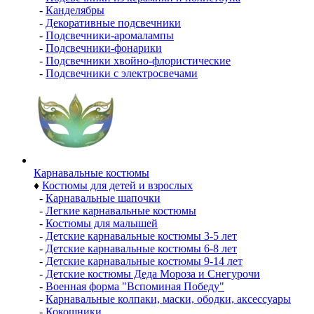
-
Канделябры
-
Декоративные подсвечники
-
Подсвечники-аромалампы
-
Подсвечники-фонарики
-
Подсвечники хвойно-флористические
-
Подсвечники с электросвечами
Карнавальные костюмы
♦
Костюмы для детей и взрослых
-
Карнавальные шапочки
-
Легкие карнавальные костюмы
-
Костюмы для малышей
-
Детские карнавальные костюмы 3-5 лет
-
Детские карнавальные костюмы 6-8 лет
-
Детские карнавальные костюмы 9-14 лет
-
Детские костюмы Деда Мороза и Снегурочи
-
Военная форма "Вспоминая Победу"
-
Карнавальные колпаки, маски, ободки, аксессуары
-
Кокошники