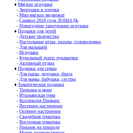
♦
Мягкие игрушки
-
Зверушки и птички
-
Мир мягких медвежат
-
Символ 2026 года ЛОШАДЬ
-
Новогодние танцующие игрушки
♦
Подарки для детей
-
Детское творчество
-
Настольные игры, паззлы, головоломки
-
Для малышей
-
Игрушки
-
Кукольный театр: рукавички
-
Активный отдых
♦
Подарки для семьи
-
Для папы, дедушки, брата
-
Для мамы, бабушки, сестры
♦
Тематические подарки
-
Тропики и море
-
Итальянская тема
-
Коллекция Прованс
-
Весеннее настроение
-
Осеннее настроение
-
Свадебная тематика
-
Восточная тематика
-
Пикник на природе
-
Моряк путешественик