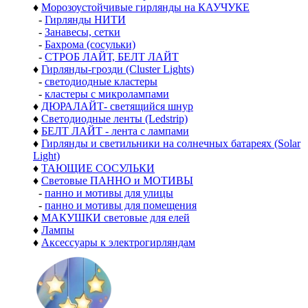
♦
Морозоустойчивые гирлянды на КАУЧУКЕ
-
Гирлянды НИТИ
-
Занавесы, сетки
-
Бахрома (сосульки)
-
СТРОБ ЛАЙТ, БЕЛТ ЛАЙТ
♦
Гирлянды-грозди (Cluster Lights)
-
светодиодные кластеры
-
кластеры с микролампами
♦
ДЮРАЛАЙТ- светящийся шнур
♦
Светодиодные ленты (Ledstrip)
♦
БЕЛТ ЛАЙТ - лента с лампами
♦
Гирлянды и светильники на солнечных батареях (Solar
Light)
♦
ТАЮЩИЕ СОСУЛЬКИ
♦
Световые ПАННО и МОТИВЫ
-
панно и мотивы для улицы
-
панно и мотивы для помещения
♦
МАКУШКИ световые для елей
♦
Лампы
♦
Аксессуары к электрогирляндам