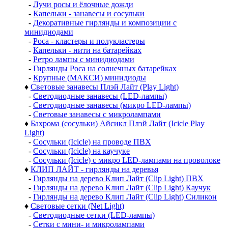
-
Лучи росы и ёлочные дожди
-
Капельки - занавесы и сосульки
-
Декоративные гирлянды и композиции с
минидиодами
-
Роса - кластеры и полукластеры
-
Капельки - нити на батарейках
-
Ретро лампы с минидиодами
-
Гирлянды Роса на солнечных батарейках
-
Крупные (МАКСИ) минидиоды
♦
Световые занавесы Плэй Лайт (Play Light)
-
Светодиодные занавесы (LED-лампы)
-
Светодиодные занавесы (микро LED-лампы)
-
Световые занавесы с микролампами
♦
Бахрома (сосульки) Айсикл Плэй Лайт (Icicle Play
Light)
-
Сосульки (Icicle) на проводе ПВХ
-
Сосульки (Icicle) на каучуке
-
Сосульки (Icicle) с микро LED-лампами на проволоке
♦
КЛИП ЛАЙТ - гирлянды на деревья
-
Гирлянды на дерево Клип Лайт (Clip Light) ПВХ
-
Гирлянды на дерево Клип Лайт (Clip Light) Каучук
-
Гирлянды на дерево Клип Лайт (Clip Light) Силикон
♦
Световые сетки (Net Light)
-
Светодиодные сетки (LED-лампы)
-
Сетки с мини- и микролампами