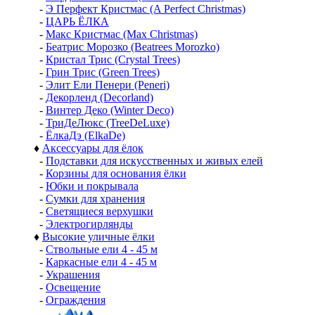
-
Э Перфект Кристмас (A Perfect Christmas)
-
ЦАРЬ ЁЛКА
-
Макс Кристмас (Max Christmas)
-
Беатрис Морозко (Beatrees Morozko)
-
Кристал Трис (Crystal Trees)
-
Грин Трис (Green Trees)
-
Элит Ели Пенери (Peneri)
-
Декорленд (Decorland)
-
Винтер Деко (Winter Deco)
-
ТриДеЛюкс (TreeDeLuxe)
-
ЁлкаДэ (ElkaDe)
♦
Аксессуары для ёлок
-
Подставки для искусственных и живых елей
-
Корзины для основания ёлки
-
Юбки и покрывала
-
Сумки для хранения
-
Светящиеся верхушки
-
Электрогирлянды
♦
Высокие уличные ёлки
-
Ствольные ели 4 - 45 м
-
Каркасные ели 4 - 45 м
-
Украшения
-
Освещение
-
Ограждения