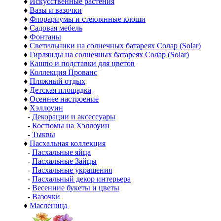
♦
Искусственные растения
♦
Вазы и вазочки
♦
Флорариумы и стеклянные клоши
♦
Садовая мебель
♦
Фонтаны
♦
Светильники на солнечных батареях Солар (Solar)
♦
Гирлянды на солнечных батареях Солар (Solar)
♦
Кашпо и подставки для цветов
♦
Коллекция Прованс
♦
Пляжный отдых
♦
Детская площадка
♦
Осеннее настроение
♦
Хэллоуин
-
Декорации и аксессуары
-
Костюмы на Хэллоуин
-
Тыквы
♦
Пасхальная коллекция
-
Пасхальные яйца
-
Пасхальные Зайцы
-
Пасхальные украшения
-
Пасхальный декор интерьера
-
Весенние букеты и цветы
-
Вазочки
♦
Масленица