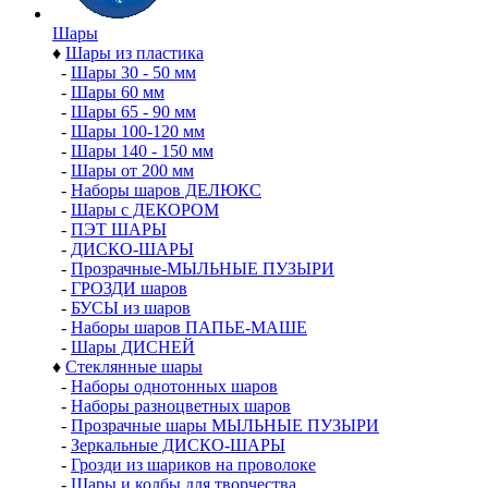
Шары
♦
Шары из пластика
-
Шары 30 - 50 мм
-
Шары 60 мм
-
Шары 65 - 90 мм
-
Шары 100-120 мм
-
Шары 140 - 150 мм
-
Шары от 200 мм
-
Наборы шаров ДЕЛЮКС
-
Шары с ДЕКОРОМ
-
ПЭТ ШАРЫ
-
ДИСКО-ШАРЫ
-
Прозрачные-МЫЛЬНЫЕ ПУЗЫРИ
-
ГРОЗДИ шаров
-
БУСЫ из шаров
-
Наборы шаров ПАПЬЕ-МАШЕ
-
Шары ДИСНЕЙ
♦
Стеклянные шары
-
Наборы однотонных шаров
-
Наборы разноцветных шаров
-
Прозрачные шары МЫЛЬНЫЕ ПУЗЫРИ
-
Зеркальные ДИСКО-ШАРЫ
-
Грозди из шариков на проволоке
-
Шары и колбы для творчества