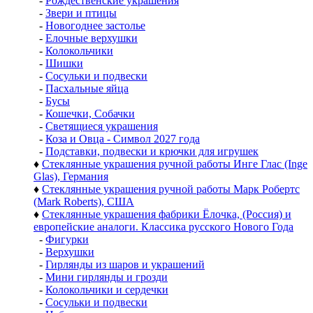
-
Рождественские украшения
-
Звери и птицы
-
Новогоднее застолье
-
Елочные верхушки
-
Колокольчики
-
Шишки
-
Сосульки и подвески
-
Пасхальные яйца
-
Бусы
-
Кошечки, Собачки
-
Светящиеся украшения
-
Коза и Овца - Символ 2027 года
-
Подставки, подвески и крючки для игрушек
♦
Стеклянные украшения ручной работы Инге Глас (Inge
Glas), Германия
♦
Стеклянные украшения ручной работы Марк Робертс
(Mark Roberts), США
♦
Стеклянные украшения фабрики Ёлочка, (Россия) и
европейские аналоги. Классика русского Нового Года
-
Фигурки
-
Верхушки
-
Гирлянды из шаров и украшений
-
Мини гирлянды и грозди
-
Колокольчики и сердечки
-
Сосульки и подвески