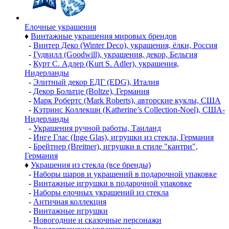
Елочные украшения
♦
Винтажные украшения мировых брендов
-
Винтер Деко (Winter Deco), украшения, ёлки, Россия
-
Гудвилл (Goodwill), украшения, декор, Бельгия
-
Курт С. Адлер (Kurt S. Adler), украшения,
Нидерланды
-
Элитный декор ЕДГ (EDG), Италия
-
Декор Больтце (Boltze), Германия
-
Марк Робертс (Mark Roberts), авторские куклы, США
-
Кэтринс Коллекшн (Katherine’s Collection-Noel), США-
Нидерланды
-
Украшения ручной работы, Таиланд
-
Инге Глас (Inge Glas), игрушки из стекла, Германия
-
Брейтнер (Breitner), игрушки в стиле "кантри",
Германия
♦
Украшения из стекла (все бренды)
-
Наборы шаров и украшений в подарочной упаковке
-
Винтажные игрушки в подарочной упаковке
-
Наборы елочных украшений из стекла
-
Античная коллекция
-
Винтажные игрушки
-
Новогодние и сказочные персонажи