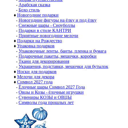
-
Арабская сказка
-
Бохо стиль
♦
Новогодние подарки
-
Новогодние фигуры на ёлку и под ёлку
-
Снежные шары - Сноуболлы
-
Подарки в стиле КАНТРИ
-
Приятные новогодние мелочи
♦
Подарки на Рождество
♦
Упаковка подарков
-
Упаковочные ленты, банты, пленка и бумага
-
Подарочные пакеты, мешочки, коробки
-
Ткани для декорирования
-
Украшения, подставки, мешочки для бутылок
♦
Носки для подарков
♦
Мелочи для декора
♦
Символ 2027 года
-
Ёлочные шары Символ 2027 Года
-
Овцы и Козы - ёлочные игрушки
-
Сувениры КОЗЫ и ОВЦЫ
-
Символы года прошлых лет