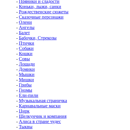
-
Пряники и сладости
-
Коньки, лыжи, санки
-
Рождественские сюжеты
-
Сказочные персонажи
-
Олени
-
Ангелы
-
Балет
-
Бабочки, Стрекозы
-
Птички
-
Собаки
-
Кошки
-
Совы
-
Лошади
-
Домики
-
Мышки
-
Мишки
-
Грибы
-
Гномы
-
Ели-пили
-
Музыкальная страничка
-
Карнавальные маски
-
Цирк
-
Щелкунчик и компания
-
Алиса в стране чудес
-
Тыквы