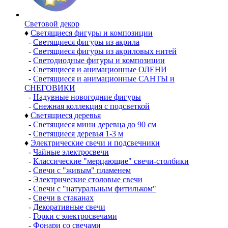
Световой декор
♦
Светящиеся фигуры и композиции
-
Светящиеся фигуры из акрила
-
Светящиеся фигуры из акриловых нитей
-
Светодиодные фигуры и композиции
-
Светящиеся и анимационные ОЛЕНИ
-
Светящиеся и анимационные САНТЫ и
СНЕГОВИКИ
-
Надувные новогодние фигуры
-
Снежная коллекция с подсветкой
♦
Светящиеся деревья
-
Светящиеся мини деревца до 90 см
-
Светящиеся деревья 1-3 м
♦
Электрические свечи и подсвечники
-
Чайные электросвечи
-
Классические "мерцающие" свечи-столбики
-
Свечи с "живым" пламенем
-
Электрические столовые свечи
-
Свечи с "натуральным фитильком"
-
Свечи в стаканах
-
Декоративные свечи
-
Горки с электросвечами
-
Фонари со свечами