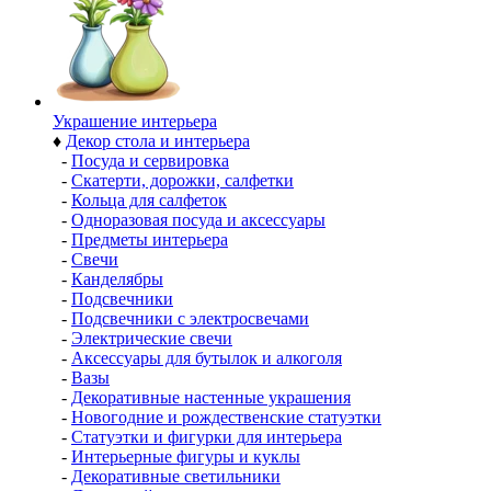
Украшение интерьера
♦
Декор стола и интерьера
-
Посуда и сервировка
-
Скатерти, дорожки, салфетки
-
Кольца для салфеток
-
Одноразовая посуда и аксессуары
-
Предметы интерьера
-
Свечи
-
Канделябры
-
Подсвечники
-
Подсвечники с электросвечами
-
Электрические свечи
-
Аксессуары для бутылок и алкоголя
-
Вазы
-
Декоративные настенные украшения
-
Новогодние и рождественские статуэтки
-
Статуэтки и фигурки для интерьера
-
Интерьерные фигуры и куклы
-
Декоративные светильники