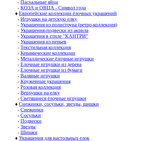
-
Пасхальные яйца
-
КОЗА и ОВЦА - Символ года
♦
Европейские коллекции ёлочных украшений
-
Игрушки на детскую елку
-
Украшения из полистоуна (ретро-коллекция)
-
Украшения-подвески из акрила
-
Украшения в стиле "КАНТРИ"
-
Украшения из перьев
-
Текстильная коллекция
-
Керамические коллекции
-
Металлические ёлочные игрушки
-
Елочные игрушки из дерева
-
Елочные игрушки из бумаги
-
Валяные игрушки
-
Кружевные украшения
-
Розовая коллекция
-
Верхушки на елку
-
Светящиеся ёлочные игрушки
♦
Снежинки, сосульки, звезды, шишки
-
Снежинки
-
Сосульки
-
Подвески
-
Звезды
-
Шишки
♦
Украшения для настольных елок