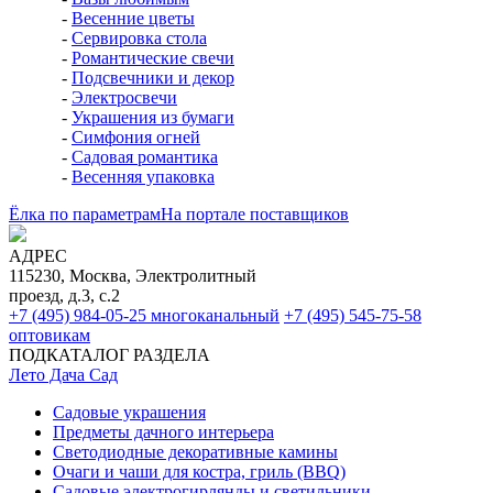
-
Весенние цветы
-
Сервировка стола
-
Романтические свечи
-
Подсвечники и декор
-
Электросвечи
-
Украшения из бумаги
-
Симфония огней
-
Садовая романтика
-
Весенняя упаковка
Ёлка по параметрам
На портале поставщиков
АДРЕС
115230, Москва, Электролитный
проезд, д.3, с.2
+7 (495) 984-05-25
многоканальный
+7 (495) 545-75-58
оптовикам
ПОДКАТАЛОГ РАЗДЕЛА
Лето Дача Сад
Садовые украшения
Предметы дачного интерьера
Светодиодные декоративные камины
Очаги и чаши для костра, гриль (BBQ)
Садовые электрогирлянды и светильники