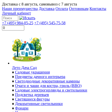
Доставка с
8 августа
, самовывоз с
7 августа
Наши преимущества
Доставка
Оплата
Оптовикам
Контакты
Личный кабинет
+7 (495) 984-05-25
+7 (495) 545-75-58
Лето Дача Сад
♦
Садовые украшения
♦
Предметы дачного интерьера
♦
Светодиодные декоративные камины
♦
Очаги и чаши для костра, гриль (BBQ)
♦
Садовые электрогирлянды и светильники
♦
Подсветка деревьев
♦
Светящиеся фигуры
♦
Декоративные светильники
♦
Фонари