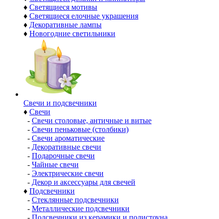
♦
Светящиеся мотивы
♦
Светящиеся елочные украшения
♦
Декоративные лампы
♦
Новогодние светильники
Свечи и подсвечники
♦
Свечи
-
Свечи столовые, античные и витые
-
Свечи пеньковые (столбики)
-
Свечи ароматические
-
Декоративные свечи
-
Подарочные свечи
-
Чайные свечи
-
Электрические свечи
-
Декор и аксессуары для свечей
♦
Подсвечники
-
Стеклянные подсвечники
-
Металлические подсвечники
-
Подсвечники из керамики и полистоуна