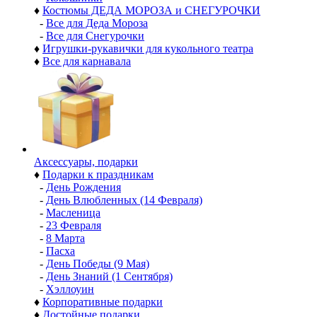
♦
Костюмы ДЕДА МОРОЗА и СНЕГУРОЧКИ
-
Все для Деда Мороза
-
Все для Снегурочки
♦
Игрушки-рукавички для кукольного театра
♦
Все для карнавала
Аксессуары, подарки
♦
Подарки к праздникам
-
День Рождения
-
День Влюбленных (14 Февраля)
-
Масленица
-
23 Февраля
-
8 Марта
-
Пасха
-
День Победы (9 Мая)
-
День Знаний (1 Сентября)
-
Хэллоуин
♦
Корпоративные подарки
♦
Достойные подарки