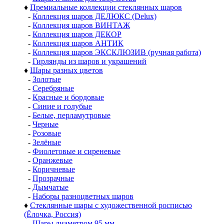
♦
Премиальные коллекции стеклянных шаров
-
Коллекция шаров ДЕЛЮКС (Delux)
-
Коллекция шаров ВИНТАЖ
-
Коллекция шаров ДЕКОР
-
Коллекция шаров АНТИК
-
Коллекция шаров ЭКСКЛЮЗИВ (ручная работа)
-
Гирлянды из шаров и украшений
♦
Шары разных цветов
-
Золотые
-
Серебряные
-
Красные и бордовые
-
Синие и голубые
-
Белые, перламутровые
-
Черные
-
Розовые
-
Зелёные
-
Фиолетовые и сиреневые
-
Оранжевые
-
Коричневые
-
Прозрачные
-
Дымчатые
-
Наборы разноцветных шаров
♦
Стеклянные шары с художественной росписью
(Ёлочка, Россия)
-
Шары диаметром 95 мм