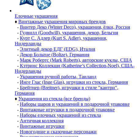
Елочные украшения
♦
Винтажные украшения мировых брендов
-
Винтер Деко (Winter Deco), украшения, ёлки, Россия
-
Гудвилл (Goodwill), украшения, декор, Бельгия
-
Курт С. Адлер (Kurt S. Adler), украшения,
Нидерланды
-
Элитный декор ЕДГ (EDG), Италия
-
Декор Больтце (Boltze), Германия
-
Марк Робертс (Mark Roberts), авторские куклы, США
-
Кэтринс Коллекшн (Katherine’s Collection-Noel), США-
Нидерланды
-
Украшения ручной работы, Таиланд
-
Инге Глас (Inge Glas), игрушки из стекла, Германия
-
Брейтнер (Breitner), игрушки в стиле "кантри",
Германия
♦
Украшения из стекла (все бренды)
-
Наборы шаров и украшений в подарочной упаковке
-
Винтажные игрушки в подарочной упаковке
-
Наборы елочных украшений из стекла
-
Античная коллекция
-
Винтажные игрушки
-
Новогодние и сказочные персонажи