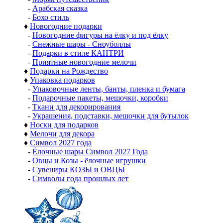
-
Арабская сказка
-
Бохо стиль
♦
Новогодние подарки
-
Новогодние фигуры на ёлку и под ёлку
-
Снежные шары - Сноуболлы
-
Подарки в стиле КАНТРИ
-
Приятные новогодние мелочи
♦
Подарки на Рождество
♦
Упаковка подарков
-
Упаковочные ленты, банты, пленка и бумага
-
Подарочные пакеты, мешочки, коробки
-
Ткани для декорирования
-
Украшения, подставки, мешочки для бутылок
♦
Носки для подарков
♦
Мелочи для декора
♦
Символ 2027 года
-
Ёлочные шары Символ 2027 Года
-
Овцы и Козы - ёлочные игрушки
-
Сувениры КОЗЫ и ОВЦЫ
-
Символы года прошлых лет