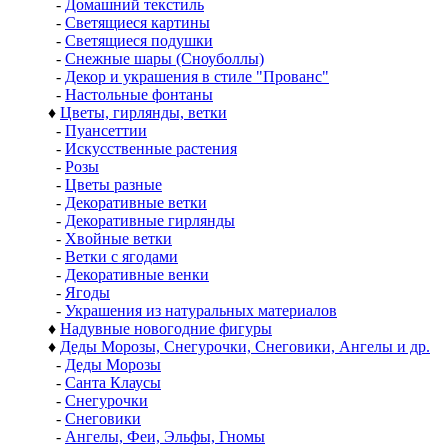
-
Домашний текстиль
-
Светящиеся картины
-
Светящиеся подушки
-
Снежные шары (Сноуболлы)
-
Декор и украшения в стиле "Прованс"
-
Настольные фонтаны
♦
Цветы, гирлянды, ветки
-
Пуансеттии
-
Искусственные растения
-
Розы
-
Цветы разные
-
Декоративные ветки
-
Декоративные гирлянды
-
Хвойные ветки
-
Ветки с ягодами
-
Декоративные венки
-
Ягоды
-
Украшения из натуральных материалов
♦
Надувные новогодние фигуры
♦
Деды Морозы, Снегурочки, Снеговики, Ангелы и др.
-
Деды Морозы
-
Санта Клаусы
-
Снегурочки
-
Снеговики
-
Ангелы, Феи, Эльфы, Гномы