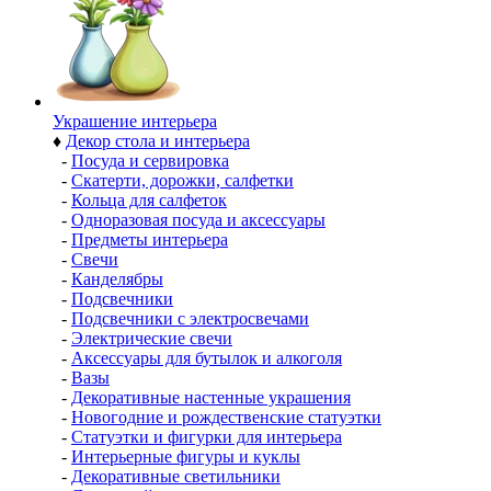
Украшение интерьера
♦
Декор стола и интерьера
-
Посуда и сервировка
-
Скатерти, дорожки, салфетки
-
Кольца для салфеток
-
Одноразовая посуда и аксессуары
-
Предметы интерьера
-
Свечи
-
Канделябры
-
Подсвечники
-
Подсвечники с электросвечами
-
Электрические свечи
-
Аксессуары для бутылок и алкоголя
-
Вазы
-
Декоративные настенные украшения
-
Новогодние и рождественские статуэтки
-
Статуэтки и фигурки для интерьера
-
Интерьерные фигуры и куклы
-
Декоративные светильники