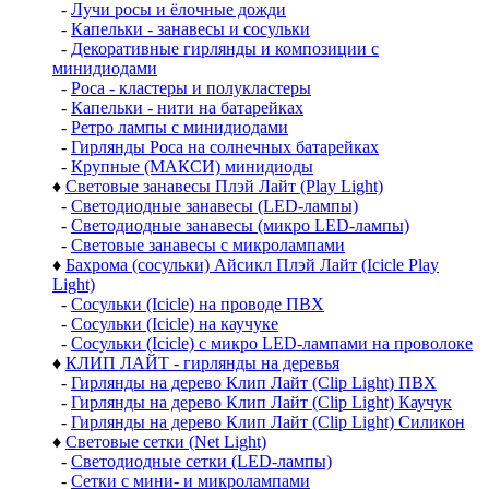
-
Лучи росы и ёлочные дожди
-
Капельки - занавесы и сосульки
-
Декоративные гирлянды и композиции с
минидиодами
-
Роса - кластеры и полукластеры
-
Капельки - нити на батарейках
-
Ретро лампы с минидиодами
-
Гирлянды Роса на солнечных батарейках
-
Крупные (МАКСИ) минидиоды
♦
Световые занавесы Плэй Лайт (Play Light)
-
Светодиодные занавесы (LED-лампы)
-
Светодиодные занавесы (микро LED-лампы)
-
Световые занавесы с микролампами
♦
Бахрома (сосульки) Айсикл Плэй Лайт (Icicle Play
Light)
-
Сосульки (Icicle) на проводе ПВХ
-
Сосульки (Icicle) на каучуке
-
Сосульки (Icicle) с микро LED-лампами на проволоке
♦
КЛИП ЛАЙТ - гирлянды на деревья
-
Гирлянды на дерево Клип Лайт (Clip Light) ПВХ
-
Гирлянды на дерево Клип Лайт (Clip Light) Каучук
-
Гирлянды на дерево Клип Лайт (Clip Light) Силикон
♦
Световые сетки (Net Light)
-
Светодиодные сетки (LED-лампы)
-
Сетки с мини- и микролампами