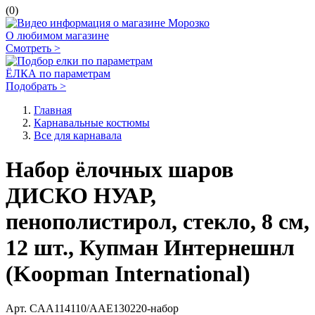
(0)
О любимом магазине
Смотреть >
ЁЛКА по параметрам
Подобрать >
Главная
Карнавальные костюмы
Все для карнавала
Набор ёлочных шаров
ДИСКО НУАР,
пенополистирол, стекло, 8 см,
12 шт., Купман Интернешнл
(Koopman International)
Арт.
CAA114110/AAE130220-набор