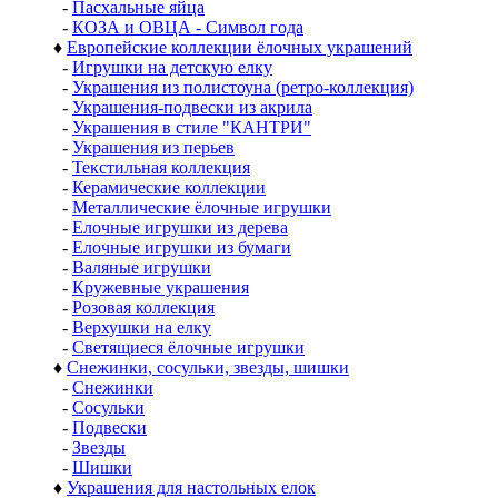
-
Пасхальные яйца
-
КОЗА и ОВЦА - Символ года
♦
Европейские коллекции ёлочных украшений
-
Игрушки на детскую елку
-
Украшения из полистоуна (ретро-коллекция)
-
Украшения-подвески из акрила
-
Украшения в стиле "КАНТРИ"
-
Украшения из перьев
-
Текстильная коллекция
-
Керамические коллекции
-
Металлические ёлочные игрушки
-
Елочные игрушки из дерева
-
Елочные игрушки из бумаги
-
Валяные игрушки
-
Кружевные украшения
-
Розовая коллекция
-
Верхушки на елку
-
Светящиеся ёлочные игрушки
♦
Снежинки, сосульки, звезды, шишки
-
Снежинки
-
Сосульки
-
Подвески
-
Звезды
-
Шишки
♦
Украшения для настольных елок