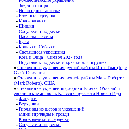
-
Рождественские украшения
-
Звери и птицы
-
Новогоднее застолье
-
Елочные верхушки
-
Колокольчики
-
Шишки
-
Сосульки и подвески
-
Пасхальные яйца
-
Бусы
-
Кошечки, Собачки
-
Светящиеся украшения
-
Коза и Овца - Символ 2027 года
-
Подставки, подвески и крючки для игрушек
♦
Стеклянные украшения ручной работы Инге Глас (Inge
Glas), Германия
♦
Стеклянные украшения ручной работы Марк Робертс
(Mark Roberts), США
♦
Стеклянные украшения фабрики Ёлочка, (Россия) и
европейские аналоги. Классика русского Нового Года
-
Фигурки
-
Верхушки
-
Гирлянды из шаров и украшений
-
Мини гирлянды и грозди
-
Колокольчики и сердечки
-
Сосульки и подвески