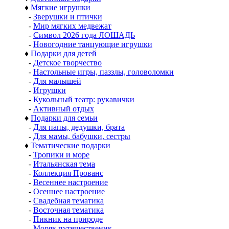
♦
Мягкие игрушки
-
Зверушки и птички
-
Мир мягких медвежат
-
Символ 2026 года ЛОШАДЬ
-
Новогодние танцующие игрушки
♦
Подарки для детей
-
Детское творчество
-
Настольные игры, паззлы, головоломки
-
Для малышей
-
Игрушки
-
Кукольный театр: рукавички
-
Активный отдых
♦
Подарки для семьи
-
Для папы, дедушки, брата
-
Для мамы, бабушки, сестры
♦
Тематические подарки
-
Тропики и море
-
Итальянская тема
-
Коллекция Прованс
-
Весеннее настроение
-
Осеннее настроение
-
Свадебная тематика
-
Восточная тематика
-
Пикник на природе
-
Моряк путешественик