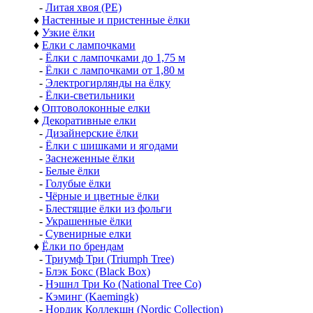
-
Литая хвоя (РЕ)
♦
Настенные и пристенные ёлки
♦
Узкие ёлки
♦
Елки с лампочками
-
Ёлки с лампочками до 1,75 м
-
Ёлки с лампочками от 1,80 м
-
Электрогирлянды на ёлку
-
Ёлки-светильники
♦
Оптоволоконные елки
♦
Декоративные елки
-
Дизайнерские ёлки
-
Ёлки с шишками и ягодами
-
Заснеженные ёлки
-
Белые ёлки
-
Голубые ёлки
-
Чёрные и цветные ёлки
-
Блестящие ёлки из фольги
-
Украшенные ёлки
-
Сувенирные елки
♦
Ёлки по брендам
-
Триумф Три (Triumph Tree)
-
Блэк Бокс (Black Box)
-
Нэшнл Три Ко (National Tree Co)
-
Кэминг (Kaemingk)
-
Нордик Коллекшн (Nordic Collection)