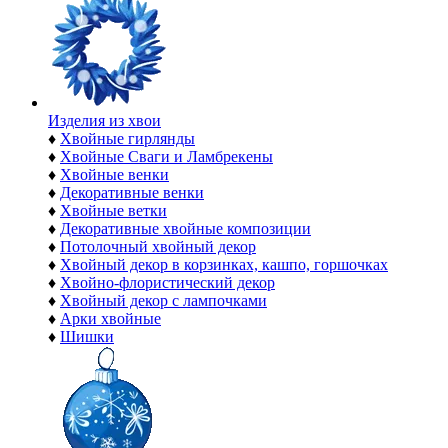
Изделия из хвои
♦
Хвойные гирлянды
♦
Хвойные Сваги и Ламбрекены
♦
Хвойные венки
♦
Декоративные венки
♦
Хвойные ветки
♦
Декоративные хвойные композиции
♦
Потолочный хвойный декор
♦
Хвойный декор в корзинках, кашпо, горшочках
♦
Хвойно-флористический декор
♦
Хвойный декор с лампочками
♦
Арки хвойные
♦
Шишки