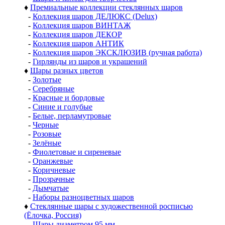
♦
Премиальные коллекции стеклянных шаров
-
Коллекция шаров ДЕЛЮКС (Delux)
-
Коллекция шаров ВИНТАЖ
-
Коллекция шаров ДЕКОР
-
Коллекция шаров АНТИК
-
Коллекция шаров ЭКСКЛЮЗИВ (ручная работа)
-
Гирлянды из шаров и украшений
♦
Шары разных цветов
-
Золотые
-
Серебряные
-
Красные и бордовые
-
Синие и голубые
-
Белые, перламутровые
-
Черные
-
Розовые
-
Зелёные
-
Фиолетовые и сиреневые
-
Оранжевые
-
Коричневые
-
Прозрачные
-
Дымчатые
-
Наборы разноцветных шаров
♦
Стеклянные шары с художественной росписью
(Ёлочка, Россия)
-
Шары диаметром 95 мм