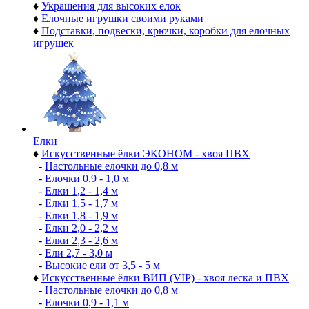
♦
Украшения для высоких елок
♦
Елочные игрушки своими руками
♦
Подставки, подвески, крючки, коробки для елочных
игрушек
Елки
♦
Искусственные ёлки ЭКОНОМ - хвоя ПВХ
-
Настольные елочки до 0,8 м
-
Елочки 0,9 - 1,0 м
-
Елки 1,2 - 1,4 м
-
Елки 1,5 - 1,7 м
-
Елки 1,8 - 1,9 м
-
Елки 2,0 - 2,2 м
-
Елки 2,3 - 2,6 м
-
Ели 2,7 - 3,0 м
-
Высокие ели от 3,5 - 5 м
♦
Искусственные ёлки ВИП (VIP) - хвоя леска и ПВХ
-
Настольные елочки до 0,8 м
-
Елочки 0,9 - 1,1 м