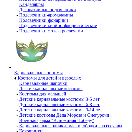
-
Канделябры
-
Декоративные подсвечники
-
Подсвечники-аромалампы
-
Подсвечники-фонарики
-
Подсвечники хвойно-флористические
-
Подсвечники с электросвечами
Карнавальные костюмы
♦
Костюмы для детей и взрослых
-
Карнавальные шапочки
-
Легкие карнавальные костюмы
-
Костюмы для малышей
-
Детские карнавальные костюмы 3-5 лет
-
Детские карнавальные костюмы 6-8 лет
-
Детские карнавальные костюмы 9-14 лет
-
Детские костюмы Деда Мороза и Снегурочи
-
Военная форма "Вспоминая Победу"
-
Карнавальные колпаки, маски, ободки, аксессуары
-
Кокошники