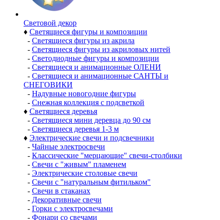
Световой декор
♦
Светящиеся фигуры и композиции
-
Светящиеся фигуры из акрила
-
Светящиеся фигуры из акриловых нитей
-
Светодиодные фигуры и композиции
-
Светящиеся и анимационные ОЛЕНИ
-
Светящиеся и анимационные САНТЫ и
СНЕГОВИКИ
-
Надувные новогодние фигуры
-
Снежная коллекция с подсветкой
♦
Светящиеся деревья
-
Светящиеся мини деревца до 90 см
-
Светящиеся деревья 1-3 м
♦
Электрические свечи и подсвечники
-
Чайные электросвечи
-
Классические "мерцающие" свечи-столбики
-
Свечи с "живым" пламенем
-
Электрические столовые свечи
-
Свечи с "натуральным фитильком"
-
Свечи в стаканах
-
Декоративные свечи
-
Горки с электросвечами
-
Фонари со свечами