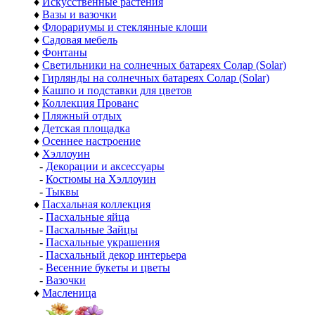
♦
Искусственные растения
♦
Вазы и вазочки
♦
Флорариумы и стеклянные клоши
♦
Садовая мебель
♦
Фонтаны
♦
Светильники на солнечных батареях Солар (Solar)
♦
Гирлянды на солнечных батареях Солар (Solar)
♦
Кашпо и подставки для цветов
♦
Коллекция Прованс
♦
Пляжный отдых
♦
Детская площадка
♦
Осеннее настроение
♦
Хэллоуин
-
Декорации и аксессуары
-
Костюмы на Хэллоуин
-
Тыквы
♦
Пасхальная коллекция
-
Пасхальные яйца
-
Пасхальные Зайцы
-
Пасхальные украшения
-
Пасхальный декор интерьера
-
Весенние букеты и цветы
-
Вазочки
♦
Масленица