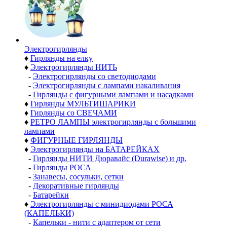
Электро­гирлянды
♦
Гирлянды на елку
♦
Электрогирлянды НИТЬ
-
Электрогирлянды со светодиодами
-
Электрогирлянды с лампами накаливания
-
Гирлянды с фигурными лампами и насадками
♦
Гирлянды МУЛЬТИШАРИКИ
♦
Гирлянды со СВЕЧАМИ
♦
РЕТРО ЛАМПЫ электрогирлянды с большими
лампами
♦
ФИГУРНЫЕ ГИРЛЯНДЫ
♦
Электрогирлянды на БАТАРЕЙКАХ
-
Гирлянды НИТИ Дюравайс (Durawise) и др.
-
Гирлянды РОСА
-
Занавесы, сосульки, сетки
-
Декоративные гирлянды
-
Батарейки
♦
Электрогирлянды с минидиодами РОСА
(КАПЕЛЬКИ)
-
Капельки - нити с адаптером от сети