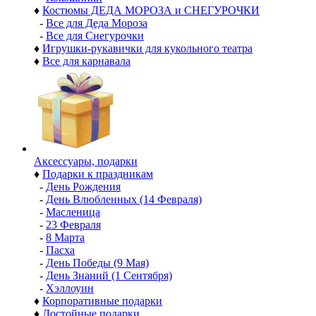
♦
Костюмы ДЕДА МОРОЗА и СНЕГУРОЧКИ
-
Все для Деда Мороза
-
Все для Снегурочки
♦
Игрушки-рукавички для кукольного театра
♦
Все для карнавала
Аксессуары, подарки
♦
Подарки к праздникам
-
День Рождения
-
День Влюбленных (14 Февраля)
-
Масленица
-
23 Февраля
-
8 Марта
-
Пасха
-
День Победы (9 Мая)
-
День Знаний (1 Сентября)
-
Хэллоуин
♦
Корпоративные подарки
♦
Достойные подарки