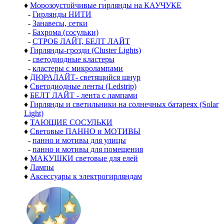
♦
Морозоустойчивые гирлянды на КАУЧУКЕ
-
Гирлянды НИТИ
-
Занавесы, сетки
-
Бахрома (сосульки)
-
СТРОБ ЛАЙТ, БЕЛТ ЛАЙТ
♦
Гирлянды-грозди (Cluster Lights)
-
светодиодные кластеры
-
кластеры с микролампами
♦
ДЮРАЛАЙТ- светящийся шнур
♦
Светодиодные ленты (Ledstrip)
♦
БЕЛТ ЛАЙТ - лента с лампами
♦
Гирлянды и светильники на солнечных батареях (Solar
Light)
♦
ТАЮЩИЕ СОСУЛЬКИ
♦
Световые ПАННО и МОТИВЫ
-
панно и мотивы для улицы
-
панно и мотивы для помещения
♦
МАКУШКИ световые для елей
♦
Лампы
♦
Аксессуары к электрогирляндам