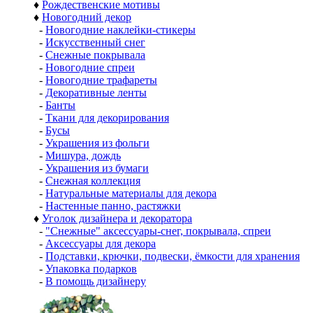
♦
Рождественские мотивы
♦
Новогодний декор
-
Новогодние наклейки-стикеры
-
Искусственный снег
-
Снежные покрывала
-
Новогодние спреи
-
Новогодние трафареты
-
Декоративные ленты
-
Банты
-
Ткани для декорирования
-
Бусы
-
Украшения из фольги
-
Мишура, дождь
-
Украшения из бумаги
-
Снежная коллекция
-
Натуральные материалы для декора
-
Настенные панно, растяжки
♦
Уголок дизайнера и декоратора
-
"Снежные" аксессуары-снег, покрывала, спреи
-
Аксессуары для декора
-
Подставки, крючки, подвески, ёмкости для хранения
-
Упаковка подарков
-
В помощь дизайнеру