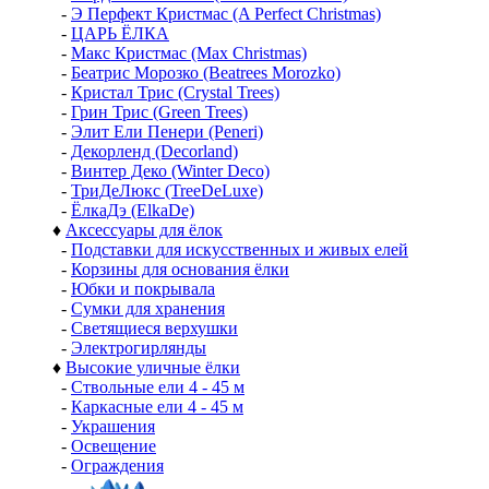
-
Э Перфект Кристмас (A Perfect Christmas)
-
ЦАРЬ ЁЛКА
-
Макс Кристмас (Max Christmas)
-
Беатрис Морозко (Beatrees Morozko)
-
Кристал Трис (Crystal Trees)
-
Грин Трис (Green Trees)
-
Элит Ели Пенери (Peneri)
-
Декорленд (Decorland)
-
Винтер Деко (Winter Deco)
-
ТриДеЛюкс (TreeDeLuxe)
-
ЁлкаДэ (ElkaDe)
♦
Аксессуары для ёлок
-
Подставки для искусственных и живых елей
-
Корзины для основания ёлки
-
Юбки и покрывала
-
Сумки для хранения
-
Светящиеся верхушки
-
Электрогирлянды
♦
Высокие уличные ёлки
-
Ствольные ели 4 - 45 м
-
Каркасные ели 4 - 45 м
-
Украшения
-
Освещение
-
Ограждения