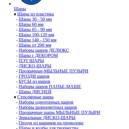
Шары
♦
Шары из пластика
-
Шары 30 - 50 мм
-
Шары 60 мм
-
Шары 65 - 90 мм
-
Шары 100-120 мм
-
Шары 140 - 150 мм
-
Шары от 200 мм
-
Наборы шаров ДЕЛЮКС
-
Шары с ДЕКОРОМ
-
ПЭТ ШАРЫ
-
ДИСКО-ШАРЫ
-
Прозрачные-МЫЛЬНЫЕ ПУЗЫРИ
-
ГРОЗДИ шаров
-
БУСЫ из шаров
-
Наборы шаров ПАПЬЕ-МАШЕ
-
Шары ДИСНЕЙ
♦
Стеклянные шары
-
Наборы однотонных шаров
-
Наборы разноцветных шаров
-
Прозрачные шары МЫЛЬНЫЕ ПУЗЫРИ
-
Зеркальные ДИСКО-ШАРЫ
-
Грозди из шариков на проволоке
-
Шары и колбы для творчества