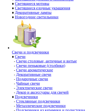
♦
Светящиеся мотивы
♦
Светящиеся елочные украшения
♦
Декоративные лампы
♦
Новогодние светильники
Свечи и подсвечники
♦
Свечи
-
Свечи столовые, античные и витые
-
Свечи пеньковые (столбики)
-
Свечи ароматические
-
Декоративные свечи
-
Подарочные свечи
-
Чайные свечи
-
Электрические свечи
-
Декор и аксессуары для свечей
♦
Подсвечники
-
Стеклянные подсвечники
-
Металлические подсвечники
-
Подсвечники из керамики и полистоуна