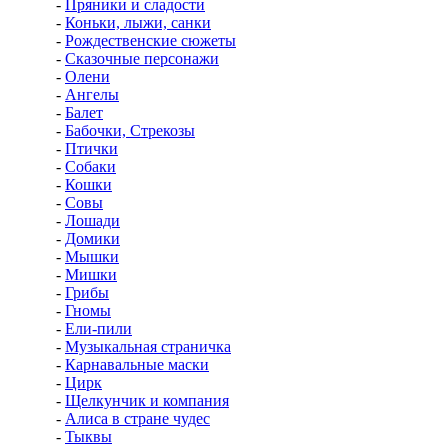
-
Пряники и сладости
-
Коньки, лыжи, санки
-
Рождественские сюжеты
-
Сказочные персонажи
-
Олени
-
Ангелы
-
Балет
-
Бабочки, Стрекозы
-
Птички
-
Собаки
-
Кошки
-
Совы
-
Лошади
-
Домики
-
Мышки
-
Мишки
-
Грибы
-
Гномы
-
Ели-пили
-
Музыкальная страничка
-
Карнавальные маски
-
Цирк
-
Щелкунчик и компания
-
Алиса в стране чудес
-
Тыквы