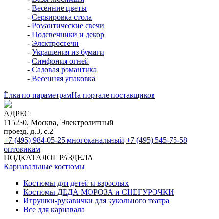
-
Весенние цветы
-
Сервировка стола
-
Романтические свечи
-
Подсвечники и декор
-
Электросвечи
-
Украшения из бумаги
-
Симфония огней
-
Садовая романтика
-
Весенняя упаковка
Ёлка по параметрам
На портале поставщиков
АДРЕС
115230, Москва, Электролитный
проезд, д.3, с.2
+7 (495) 984-05-25
многоканальный
+7 (495) 545-75-58
оптовикам
ПОДКАТАЛОГ РАЗДЕЛА
Карнавальные костюмы
Костюмы для детей и взрослых
Костюмы ДЕДА МОРОЗА и СНЕГУРОЧКИ
Игрушки-рукавички для кукольного театра
Все для карнавала