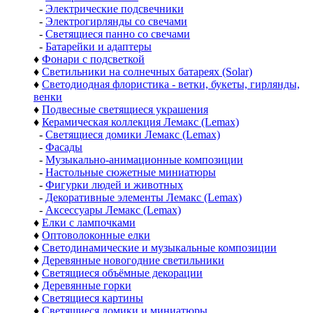
-
Электрические подсвечники
-
Электрогирлянды со свечами
-
Светящиеся панно со свечами
-
Батарейки и адаптеры
♦
Фонари с подсветкой
♦
Светильники на солнечных батареях (Solar)
♦
Светодиодная флористика - ветки, букеты, гирлянды,
венки
♦
Подвесные светящиеся украшения
♦
Керамическая коллекция Лемакс (Lemax)
-
Светящиеся домики Лемакс (Lemax)
-
Фасады
-
Музыкально-анимационные композиции
-
Настольные сюжетные миниатюры
-
Фигурки людей и животных
-
Декоративные элементы Лемакс (Lemax)
-
Аксессуары Лемакс (Lemax)
♦
Елки с лампочками
♦
Оптоволоконные елки
♦
Светодинамические и музыкальные композиции
♦
Деревянные новогодние светильники
♦
Светящиеся объёмные декорации
♦
Деревянные горки
♦
Светящиеся картины
♦
Светящиеся домики и миниатюры