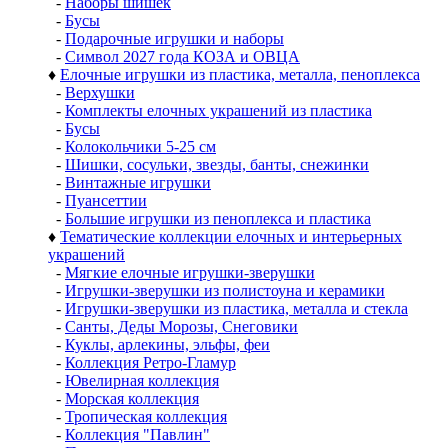
-
Наборы шишек
-
Бусы
-
Подарочные игрушки и наборы
-
Символ 2027 года КОЗА и ОВЦА
♦
Елочные игрушки из пластика, металла, пеноплекса
-
Верхушки
-
Комплекты елочных украшений из пластика
-
Бусы
-
Колокольчики 5-25 см
-
Шишки, сосульки, звезды, банты, снежинки
-
Винтажные игрушки
-
Пуансеттии
-
Большие игрушки из пеноплекса и пластика
♦
Тематические коллекции елочных и интерьерных
украшений
-
Мягкие елочные игрушки-зверушки
-
Игрушки-зверушки из полистоуна и керамики
-
Игрушки-зверушки из пластика, металла и стекла
-
Санты, Деды Морозы, Снеговики
-
Куклы, арлекины, эльфы, феи
-
Коллекция Ретро-Гламур
-
Ювелирная коллекция
-
Морская коллекция
-
Тропическая коллекция
-
Коллекция "Павлин"