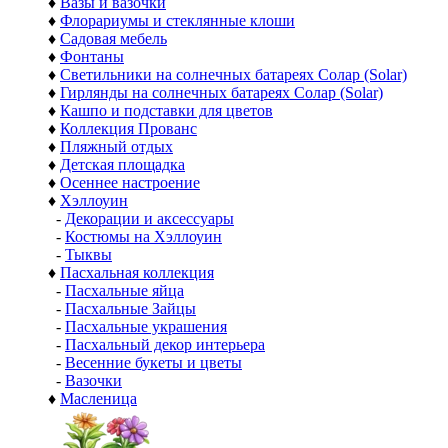
♦
Вазы и вазочки
♦
Флорариумы и стеклянные клоши
♦
Садовая мебель
♦
Фонтаны
♦
Светильники на солнечных батареях Солар (Solar)
♦
Гирлянды на солнечных батареях Солар (Solar)
♦
Кашпо и подставки для цветов
♦
Коллекция Прованс
♦
Пляжный отдых
♦
Детская площадка
♦
Осеннее настроение
♦
Хэллоуин
-
Декорации и аксессуары
-
Костюмы на Хэллоуин
-
Тыквы
♦
Пасхальная коллекция
-
Пасхальные яйца
-
Пасхальные Зайцы
-
Пасхальные украшения
-
Пасхальный декор интерьера
-
Весенние букеты и цветы
-
Вазочки
♦
Масленица