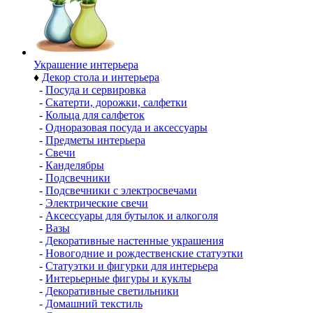
Украшение интерьера
♦
Декор стола и интерьера
-
Посуда и сервировка
-
Скатерти, дорожки, салфетки
-
Кольца для салфеток
-
Одноразовая посуда и аксессуары
-
Предметы интерьера
-
Свечи
-
Канделябры
-
Подсвечники
-
Подсвечники с электросвечами
-
Электрические свечи
-
Аксессуары для бутылок и алкоголя
-
Вазы
-
Декоративные настенные украшения
-
Новогодние и рождественские статуэтки
-
Статуэтки и фигурки для интерьера
-
Интерьерные фигуры и куклы
-
Декоративные светильники
-
Домашний текстиль