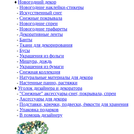
♦
Новогодний декор
-
Новогодние наклейки-стикеры
-
Искусственный снег
-
Снежные покрывала
-
Новогодние спреи
-
Новогодние трафареты
-
Декоративные ленты
-
Банты
-
Ткани для декорирования
-
Бусы
-
Украшения из фольги
-
Мишура, дождь
-
Украшения из бумаги
-
Снежная коллекция
-
Натуральные материалы для декора
-
Настенные панно, растяжки
♦
Уголок дизайнера и декоратора
-
"Снежные" аксессуары-снег, покрывала, спреи
-
Аксессуары для декора
-
Подставки, крючки, подвески, ёмкости для хранения
-
Упаковка подарков
-
В помощь дизайнеру