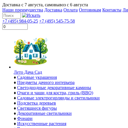
Доставка с
7 августа
, самовывоз с
6 августа
Наши преимущества
Доставка
Оплата
Оптовикам
Контакты
Ли
+7 (495) 984-05-25
+7 (495) 545-75-58
Лето Дача Сад
♦
Садовые украшения
♦
Предметы дачного интерьера
♦
Светодиодные декоративные камины
♦
Очаги и чаши для костра, гриль (BBQ)
♦
Садовые электрогирлянды и светильники
♦
Подсветка деревьев
♦
Светящиеся фигуры
♦
Декоративные светильники
♦
Фонари
♦
Искусственные растения