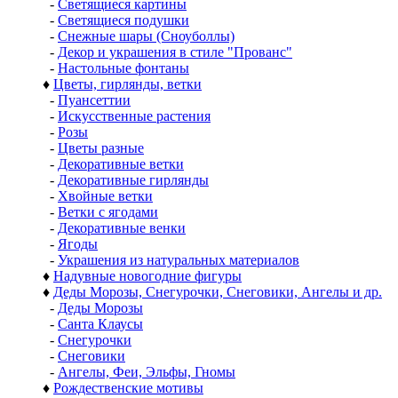
-
Светящиеся картины
-
Светящиеся подушки
-
Снежные шары (Сноуболлы)
-
Декор и украшения в стиле "Прованс"
-
Настольные фонтаны
♦
Цветы, гирлянды, ветки
-
Пуансеттии
-
Искусственные растения
-
Розы
-
Цветы разные
-
Декоративные ветки
-
Декоративные гирлянды
-
Хвойные ветки
-
Ветки с ягодами
-
Декоративные венки
-
Ягоды
-
Украшения из натуральных материалов
♦
Надувные новогодние фигуры
♦
Деды Морозы, Снегурочки, Снеговики, Ангелы и др.
-
Деды Морозы
-
Санта Клаусы
-
Снегурочки
-
Снеговики
-
Ангелы, Феи, Эльфы, Гномы
♦
Рождественские мотивы