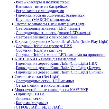
-
Роса - кластеры и полукластеры
-
Капельки - нити на батарейках
-
Ретро лампы с минидиодами
-
Гирлянды Роса на солнечных батарейках
-
Крупные (МАКСИ) минидиоды
♦
Световые занавесы Плэй Лайт (Play Light)
-
Светодиодные занавесы (LED-лампы)
-
Светодиодные занавесы (микро LED-лампы)
-
Световые занавесы с микролампами
♦
Бахрома (сосульки) Айсикл Плэй Лайт (Icicle Play Light)
-
Сосульки (Icicle) на проводе ПВХ
-
Сосульки (Icicle) на каучуке
-
Сосульки (Icicle) с микро LED-лампами на проволоке
♦
КЛИП ЛАЙТ - гирлянды на деревья
-
Гирлянды на дерево Клип Лайт (Clip Light) ПВХ
-
Гирлянды на дерево Клип Лайт (Clip Light) Каучук
-
Гирлянды на дерево Клип Лайт (Clip Light) Силикон
♦
Световые сетки (Net Light)
-
Светодиодные сетки (LED-лампы)
-
Сетки с мини- и микролампами
♦
Морозоустойчивые гирлянды на КАУЧУКЕ
-
Гирлянды НИТИ
-
Занавесы, сетки
-
Бахрома (сосульки)
-
СТРОБ ЛАЙТ, БЕЛТ ЛАЙТ