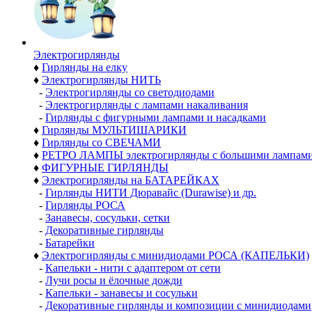
Электро­гирлянды
♦
Гирлянды на елку
♦
Электрогирлянды НИТЬ
-
Электрогирлянды со светодиодами
-
Электрогирлянды с лампами накаливания
-
Гирлянды с фигурными лампами и насадками
♦
Гирлянды МУЛЬТИШАРИКИ
♦
Гирлянды со СВЕЧАМИ
♦
РЕТРО ЛАМПЫ электрогирлянды с большими лампам
♦
ФИГУРНЫЕ ГИРЛЯНДЫ
♦
Электрогирлянды на БАТАРЕЙКАХ
-
Гирлянды НИТИ Дюравайс (Durawise) и др.
-
Гирлянды РОСА
-
Занавесы, сосульки, сетки
-
Декоративные гирлянды
-
Батарейки
♦
Электрогирлянды с минидиодами РОСА (КАПЕЛЬКИ)
-
Капельки - нити с адаптером от сети
-
Лучи росы и ёлочные дожди
-
Капельки - занавесы и сосульки
-
Декоративные гирлянды и композиции с минидиодами