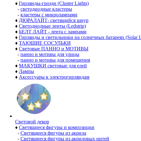
♦
Гирлянды-грозди (Cluster Lights)
-
светодиодные кластеры
-
кластеры с микролампами
♦
ДЮРАЛАЙТ- светящийся шнур
♦
Светодиодные ленты (Ledstrip)
♦
БЕЛТ ЛАЙТ - лента с лампами
♦
Гирлянды и светильники на солнечных батареях (Solar L
♦
ТАЮЩИЕ СОСУЛЬКИ
♦
Световые ПАННО и МОТИВЫ
-
панно и мотивы для улицы
-
панно и мотивы для помещения
♦
МАКУШКИ световые для елей
♦
Лампы
♦
Аксессуары к электрогирляндам
Световой декор
♦
Светящиеся фигуры и композиции
-
Светящиеся фигуры из акрила
-
Светящиеся фигуры из акриловых нитей