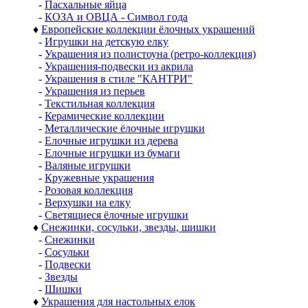
-
Пасхальные яйца
-
КОЗА и ОВЦА - Символ года
♦
Европейские коллекции ёлочных украшений
-
Игрушки на детскую елку
-
Украшения из полистоуна (ретро-коллекция)
-
Украшения-подвески из акрила
-
Украшения в стиле "КАНТРИ"
-
Украшения из перьев
-
Текстильная коллекция
-
Керамические коллекции
-
Металлические ёлочные игрушки
-
Елочные игрушки из дерева
-
Елочные игрушки из бумаги
-
Валяные игрушки
-
Кружевные украшения
-
Розовая коллекция
-
Верхушки на елку
-
Светящиеся ёлочные игрушки
♦
Снежинки, сосульки, звезды, шишки
-
Снежинки
-
Сосульки
-
Подвески
-
Звезды
-
Шишки
♦
Украшения для настольных елок