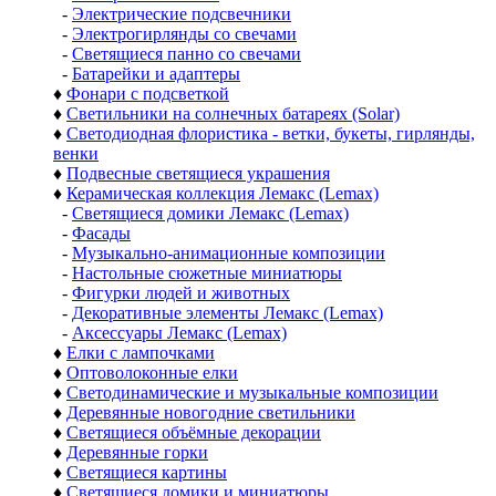
-
Электрические подсвечники
-
Электрогирлянды со свечами
-
Светящиеся панно со свечами
-
Батарейки и адаптеры
♦
Фонари с подсветкой
♦
Светильники на солнечных батареях (Solar)
♦
Светодиодная флористика - ветки, букеты, гирлянды,
венки
♦
Подвесные светящиеся украшения
♦
Керамическая коллекция Лемакс (Lemax)
-
Светящиеся домики Лемакс (Lemax)
-
Фасады
-
Музыкально-анимационные композиции
-
Настольные сюжетные миниатюры
-
Фигурки людей и животных
-
Декоративные элементы Лемакс (Lemax)
-
Аксессуары Лемакс (Lemax)
♦
Елки с лампочками
♦
Оптоволоконные елки
♦
Светодинамические и музыкальные композиции
♦
Деревянные новогодние светильники
♦
Светящиеся объёмные декорации
♦
Деревянные горки
♦
Светящиеся картины
♦
Светящиеся домики и миниатюры