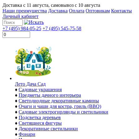
Доставка с
11 августа
, самовывоз с
10 августа
Наши преимущества
Доставка
Оплата
Оптовикам
Контакты
Личный кабинет
+7 (495) 984-05-25
+7 (495) 545-75-58
Лето Дача Сад
♦
Садовые украшения
♦
Предметы дачного интерьера
♦
Светодиодные декоративные камины
♦
Очаги и чаши для костра, гриль (BBQ)
♦
Садовые электрогирлянды и светильники
♦
Подсветка деревьев
♦
Светящиеся фигуры
♦
Декоративные светильники
♦
Фонари