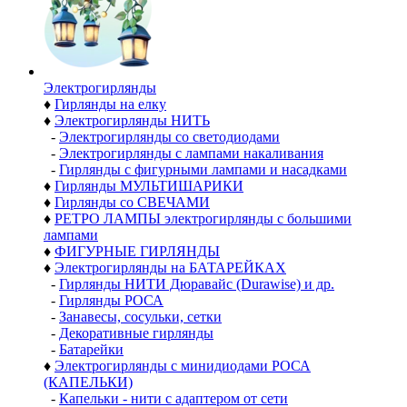
Электро­гирлянды
♦
Гирлянды на елку
♦
Электрогирлянды НИТЬ
-
Электрогирлянды со светодиодами
-
Электрогирлянды с лампами накаливания
-
Гирлянды с фигурными лампами и насадками
♦
Гирлянды МУЛЬТИШАРИКИ
♦
Гирлянды со СВЕЧАМИ
♦
РЕТРО ЛАМПЫ электрогирлянды с большими
лампами
♦
ФИГУРНЫЕ ГИРЛЯНДЫ
♦
Электрогирлянды на БАТАРЕЙКАХ
-
Гирлянды НИТИ Дюравайс (Durawise) и др.
-
Гирлянды РОСА
-
Занавесы, сосульки, сетки
-
Декоративные гирлянды
-
Батарейки
♦
Электрогирлянды с минидиодами РОСА
(КАПЕЛЬКИ)
-
Капельки - нити с адаптером от сети