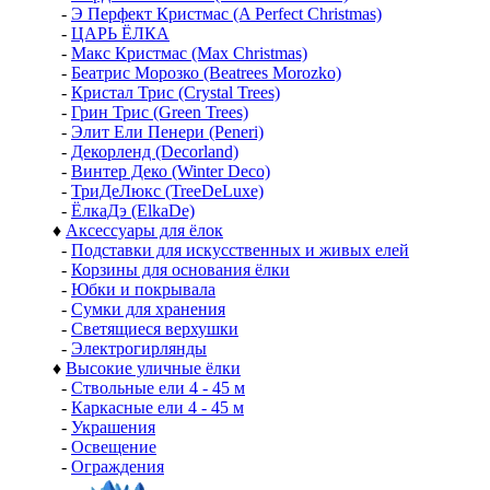
-
Э Перфект Кристмас (A Perfect Christmas)
-
ЦАРЬ ЁЛКА
-
Макс Кристмас (Max Christmas)
-
Беатрис Морозко (Beatrees Morozko)
-
Кристал Трис (Crystal Trees)
-
Грин Трис (Green Trees)
-
Элит Ели Пенери (Peneri)
-
Декорленд (Decorland)
-
Винтер Деко (Winter Deco)
-
ТриДеЛюкс (TreeDeLuxe)
-
ЁлкаДэ (ElkaDe)
♦
Аксессуары для ёлок
-
Подставки для искусственных и живых елей
-
Корзины для основания ёлки
-
Юбки и покрывала
-
Сумки для хранения
-
Светящиеся верхушки
-
Электрогирлянды
♦
Высокие уличные ёлки
-
Ствольные ели 4 - 45 м
-
Каркасные ели 4 - 45 м
-
Украшения
-
Освещение
-
Ограждения