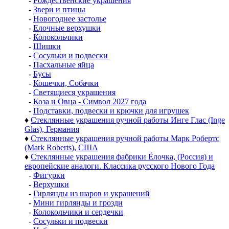
-
Рождественские украшения
-
Звери и птицы
-
Новогоднее застолье
-
Елочные верхушки
-
Колокольчики
-
Шишки
-
Сосульки и подвески
-
Пасхальные яйца
-
Бусы
-
Кошечки, Собачки
-
Светящиеся украшения
-
Коза и Овца - Символ 2027 года
-
Подставки, подвески и крючки для игрушек
♦
Стеклянные украшения ручной работы Инге Глас (Inge
Glas), Германия
♦
Стеклянные украшения ручной работы Марк Робертс
(Mark Roberts), США
♦
Стеклянные украшения фабрики Ёлочка, (Россия) и
европейские аналоги. Классика русского Нового Года
-
Фигурки
-
Верхушки
-
Гирлянды из шаров и украшений
-
Мини гирлянды и грозди
-
Колокольчики и сердечки
-
Сосульки и подвески