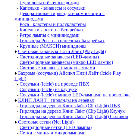
-
Лучи росы и ёлочные дожди
-
Капельки - занавесы и сосульки
-
Декоративные гирлянды и композиции с
минидиодами
-
Роса - кластеры и полукластеры
-
Капельки - нити на батарейках
-
Ретро лампы с минидиодами
-
Гирлянды Роса на солнечных батарейках
-
Крупные (МАКСИ) минидиоды
♦
Световые занавесы Плэй Лайт (Play Light)
-
Светодиодные занавесы (LED-лампы)
-
Светодиодные занавесы (микро LED-лампы)
-
Световые занавесы с микролампами
♦
Бахрома (сосульки) Айсикл Плэй Лайт (Icicle Play
Light)
-
Сосульки (Icicle) на проводе ПВХ
-
Сосульки (Icicle) на каучуке
-
Сосульки (Icicle) с микро LED-лампами на проволоке
♦
КЛИП ЛАЙТ - гирлянды на деревья
-
Гирлянды на дерево Клип Лайт (Clip Light) ПВХ
-
Гирлянды на дерево Клип Лайт (Clip Light) Каучук
-
Гирлянды на дерево Клип Лайт (Clip Light) Силикон
♦
Световые сетки (Net Light)
-
Светодиодные сетки (LED-лампы)
-
Сетки с мини- и микролампами