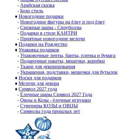
-
Арабская сказка
-
Бохо стиль
♦
Новогодние подарки
-
Новогодние фигуры на ёлку и под ёлку
-
Снежные шары - Сноуболлы
-
Подарки в стиле КАНТРИ
-
Приятные новогодние мелочи
♦
Подарки на Рождество
♦
Упаковка подарков
-
Упаковочные ленты, банты, пленка и бумага
-
Подарочные пакеты, мешочки, коробки
-
Ткани для декорирования
-
Украшения, подставки, мешочки для бутылок
♦
Носки для подарков
♦
Мелочи для декора
♦
Символ 2027 года
-
Ёлочные шары Символ 2027 Года
-
Овцы и Козы - ёлочные игрушки
-
Сувениры КОЗЫ и ОВЦЫ
-
Символы года прошлых лет