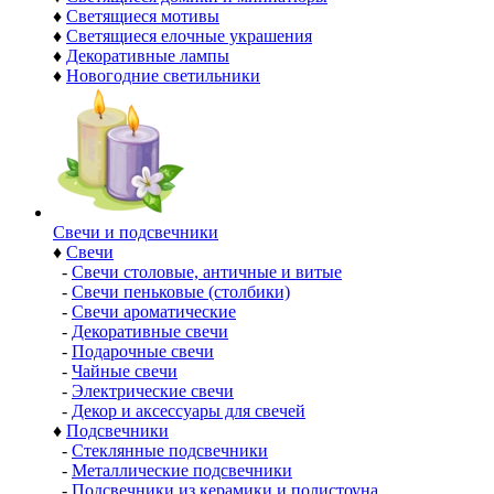
♦
Светящиеся мотивы
♦
Светящиеся елочные украшения
♦
Декоративные лампы
♦
Новогодние светильники
Свечи и подсвечники
♦
Свечи
-
Свечи столовые, античные и витые
-
Свечи пеньковые (столбики)
-
Свечи ароматические
-
Декоративные свечи
-
Подарочные свечи
-
Чайные свечи
-
Электрические свечи
-
Декор и аксессуары для свечей
♦
Подсвечники
-
Стеклянные подсвечники
-
Металлические подсвечники
-
Подсвечники из керамики и полистоуна