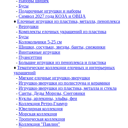
-
Наборы шишек
-
Бусы
-
Подарочные игрушки и наборы
-
Символ 2027 года КОЗА и ОВЦА
♦
Елочные игрушки из пластика, металла, пеноплекса
-
Верхушки
-
Комплекты елочных украшений из пластика
-
Бусы
-
Колокольчики 5-25 см
-
Шишки, сосульки, звезды, банты, снежинки
-
Винтажные игрушки
-
Пуансеттии
-
Большие игрушки из пеноплекса и пластика
♦
Тематические коллекции елочных и интерьерных
украшений
-
Мягкие елочные игрушки-зверушки
-
Игрушки-зверушки из полистоуна и керамики
-
Игрушки-зверушки из пластика, металла и стекла
-
Санты, Деды Морозы, Снеговики
-
Куклы, арлекины, эльфы, феи
-
Коллекция Ретро-Гламур
-
Ювелирная коллекция
-
Морская коллекция
-
Тропическая коллекция
-
Коллекция "Павлин"