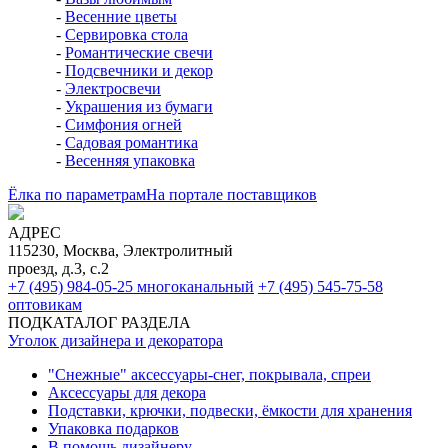
-
Весенние цветы
-
Сервировка стола
-
Романтические свечи
-
Подсвечники и декор
-
Электросвечи
-
Украшения из бумаги
-
Симфония огней
-
Садовая романтика
-
Весенняя упаковка
Ёлка по параметрам
На портале поставщиков
АДРЕС
115230, Москва, Электролитный
проезд, д.3, с.2
+7 (495) 984-05-25
многоканальный
+7 (495) 545-75-58
оптовикам
ПОДКАТАЛОГ РАЗДЕЛА
Уголок дизайнера и декоратора
"Снежные" аксессуары-снег, покрывала, спреи
Аксессуары для декора
Подставки, крючки, подвески, ёмкости для хранения
Упаковка подарков
В помощь дизайнеру