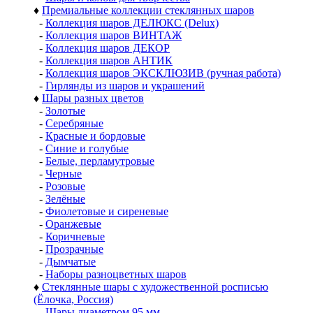
♦
Премиальные коллекции стеклянных шаров
-
Коллекция шаров ДЕЛЮКС (Delux)
-
Коллекция шаров ВИНТАЖ
-
Коллекция шаров ДЕКОР
-
Коллекция шаров АНТИК
-
Коллекция шаров ЭКСКЛЮЗИВ (ручная работа)
-
Гирлянды из шаров и украшений
♦
Шары разных цветов
-
Золотые
-
Серебряные
-
Красные и бордовые
-
Синие и голубые
-
Белые, перламутровые
-
Черные
-
Розовые
-
Зелёные
-
Фиолетовые и сиреневые
-
Оранжевые
-
Коричневые
-
Прозрачные
-
Дымчатые
-
Наборы разноцветных шаров
♦
Стеклянные шары с художественной росписью
(Ёлочка, Россия)
-
Шары диаметром 95 мм