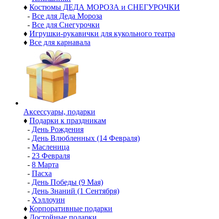
♦
Костюмы ДЕДА МОРОЗА и СНЕГУРОЧКИ
-
Все для Деда Мороза
-
Все для Снегурочки
♦
Игрушки-рукавички для кукольного театра
♦
Все для карнавала
Аксессуары, подарки
♦
Подарки к праздникам
-
День Рождения
-
День Влюбленных (14 Февраля)
-
Масленица
-
23 Февраля
-
8 Марта
-
Пасха
-
День Победы (9 Мая)
-
День Знаний (1 Сентября)
-
Хэллоуин
♦
Корпоративные подарки
♦
Достойные подарки