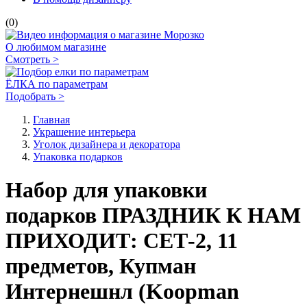
(0)
О любимом магазине
Смотреть >
ЁЛКА по параметрам
Подобрать >
Главная
Украшение интерьера
Уголок дизайнера и декоратора
Упаковка подарков
Набор для упаковки
подарков ПРАЗДНИК К НАМ
ПРИХОДИТ: СЕТ-2, 11
предметов, Купман
Интернешнл (Koopman