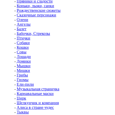
-
Пряники и сладости
-
Коньки, лыжи, санки
-
Рождественские сюжеты
-
Сказочные персонажи
-
Олени
-
Ангелы
-
Балет
-
Бабочки, Стрекозы
-
Птички
-
Собаки
-
Кошки
-
Совы
-
Лошади
-
Домики
-
Мышки
-
Мишки
-
Грибы
-
Гномы
-
Ели-пили
-
Музыкальная страничка
-
Карнавальные маски
-
Цирк
-
Щелкунчик и компания
-
Алиса в стране чудес
-
Тыквы