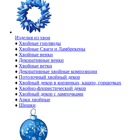
Изделия из хвои
♦
Хвойные гирлянды
♦
Хвойные Сваги и Ламбрекены
♦
Хвойные венки
♦
Декоративные венки
♦
Хвойные ветки
♦
Декоративные хвойные композиции
♦
Потолочный хвойный декор
♦
Хвойный декор в корзинках, кашпо, горшочках
♦
Хвойно-флористический декор
♦
Хвойный декор с лампочками
♦
Арки хвойные
♦
Шишки