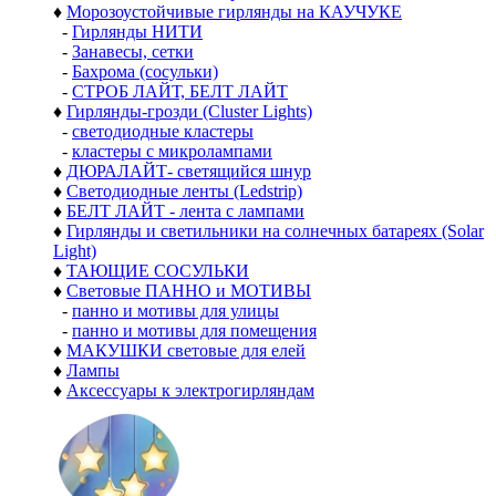
♦
Морозоустойчивые гирлянды на КАУЧУКЕ
-
Гирлянды НИТИ
-
Занавесы, сетки
-
Бахрома (сосульки)
-
СТРОБ ЛАЙТ, БЕЛТ ЛАЙТ
♦
Гирлянды-грозди (Cluster Lights)
-
светодиодные кластеры
-
кластеры с микролампами
♦
ДЮРАЛАЙТ- светящийся шнур
♦
Светодиодные ленты (Ledstrip)
♦
БЕЛТ ЛАЙТ - лента с лампами
♦
Гирлянды и светильники на солнечных батареях (Solar
Light)
♦
ТАЮЩИЕ СОСУЛЬКИ
♦
Световые ПАННО и МОТИВЫ
-
панно и мотивы для улицы
-
панно и мотивы для помещения
♦
МАКУШКИ световые для елей
♦
Лампы
♦
Аксессуары к электрогирляндам