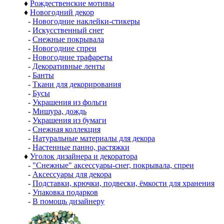
♦
Рождественские мотивы
♦
Новогодний декор
-
Новогодние наклейки-стикеры
-
Искусственный снег
-
Снежные покрывала
-
Новогодние спреи
-
Новогодние трафареты
-
Декоративные ленты
-
Банты
-
Ткани для декорирования
-
Бусы
-
Украшения из фольги
-
Мишура, дождь
-
Украшения из бумаги
-
Снежная коллекция
-
Натуральные материалы для декора
-
Настенные панно, растяжки
♦
Уголок дизайнера и декоратора
-
"Снежные" аксессуары-снег, покрывала, спреи
-
Аксессуары для декора
-
Подставки, крючки, подвески, ёмкости для хранения
-
Упаковка подарков
-
В помощь дизайнеру