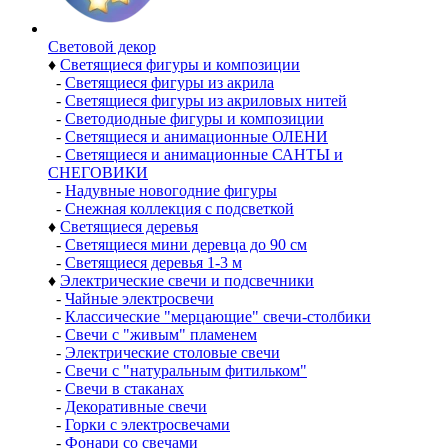
Световой декор
♦
Светящиеся фигуры и композиции
-
Светящиеся фигуры из акрила
-
Светящиеся фигуры из акриловых нитей
-
Светодиодные фигуры и композиции
-
Светящиеся и анимационные ОЛЕНИ
-
Светящиеся и анимационные САНТЫ и
СНЕГОВИКИ
-
Надувные новогодние фигуры
-
Снежная коллекция с подсветкой
♦
Светящиеся деревья
-
Светящиеся мини деревца до 90 см
-
Светящиеся деревья 1-3 м
♦
Электрические свечи и подсвечники
-
Чайные электросвечи
-
Классические "мерцающие" свечи-столбики
-
Свечи с "живым" пламенем
-
Электрические столовые свечи
-
Свечи с "натуральным фитильком"
-
Свечи в стаканах
-
Декоративные свечи
-
Горки с электросвечами
-
Фонари со свечами