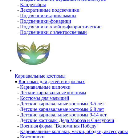
-
Канделябры
-
Декоративные подсвечники
-
Подсвечники-аромалампы
-
Подсвечники-фонарики
-
Подсвечники хвойно-флористические
-
Подсвечники с электросвечами
Карнавальные костюмы
♦
Костюмы для детей и взрослых
-
Карнавальные шапочки
-
Легкие карнавальные костюмы
-
Костюмы для малышей
-
Детские карнавальные костюмы 3-5 лет
-
Детские карнавальные костюмы 6-8 лет
-
Детские карнавальные костюмы 9-14 лет
-
Детские костюмы Деда Мороза и Снегурочи
-
Военная форма "Вспоминая Победу"
-
Карнавальные колпаки, маски, ободки, аксессуары
-
Кокошники