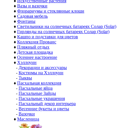
♦
Искусственные растения
♦
Вазы и вазочки
♦
Флорариумы и стеклянные клоши
♦
Садовая мебель
♦
Фонтаны
♦
Светильники на солнечных батареях Солар (Solar)
♦
Гирлянды на солнечных батареях Солар (Solar)
♦
Кашпо и подставки для цветов
♦
Коллекция Прованс
♦
Пляжный отдых
♦
Детская площадка
♦
Осеннее настроение
♦
Хэллоуин
-
Декорации и аксессуары
-
Костюмы на Хэллоуин
-
Тыквы
♦
Пасхальная коллекция
-
Пасхальные яйца
-
Пасхальные Зайцы
-
Пасхальные украшения
-
Пасхальный декор интерьера
-
Весенние букеты и цветы
-
Вазочки
♦
Масленица