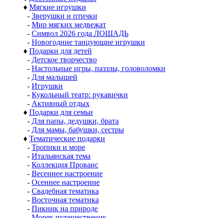
♦
Мягкие игрушки
-
Зверушки и птички
-
Мир мягких медвежат
-
Символ 2026 года ЛОШАДЬ
-
Новогодние танцующие игрушки
♦
Подарки для детей
-
Детское творчество
-
Настольные игры, паззлы, головоломки
-
Для малышей
-
Игрушки
-
Кукольный театр: рукавички
-
Активный отдых
♦
Подарки для семьи
-
Для папы, дедушки, брата
-
Для мамы, бабушки, сестры
♦
Тематические подарки
-
Тропики и море
-
Итальянская тема
-
Коллекция Прованс
-
Весеннее настроение
-
Осеннее настроение
-
Свадебная тематика
-
Восточная тематика
-
Пикник на природе
-
Моряк путешественик