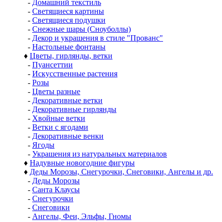
-
Домашний текстиль
-
Светящиеся картины
-
Светящиеся подушки
-
Снежные шары (Сноуболлы)
-
Декор и украшения в стиле "Прованс"
-
Настольные фонтаны
♦
Цветы, гирлянды, ветки
-
Пуансеттии
-
Искусственные растения
-
Розы
-
Цветы разные
-
Декоративные ветки
-
Декоративные гирлянды
-
Хвойные ветки
-
Ветки с ягодами
-
Декоративные венки
-
Ягоды
-
Украшения из натуральных материалов
♦
Надувные новогодние фигуры
♦
Деды Морозы, Снегурочки, Снеговики, Ангелы и др.
-
Деды Морозы
-
Санта Клаусы
-
Снегурочки
-
Снеговики
-
Ангелы, Феи, Эльфы, Гномы