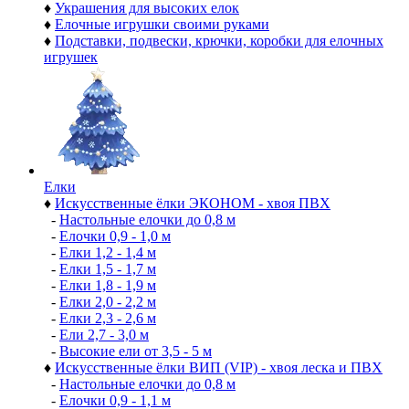
♦
Украшения для высоких елок
♦
Елочные игрушки своими руками
♦
Подставки, подвески, крючки, коробки для елочных
игрушек
Елки
♦
Искусственные ёлки ЭКОНОМ - хвоя ПВХ
-
Настольные елочки до 0,8 м
-
Елочки 0,9 - 1,0 м
-
Елки 1,2 - 1,4 м
-
Елки 1,5 - 1,7 м
-
Елки 1,8 - 1,9 м
-
Елки 2,0 - 2,2 м
-
Елки 2,3 - 2,6 м
-
Ели 2,7 - 3,0 м
-
Высокие ели от 3,5 - 5 м
♦
Искусственные ёлки ВИП (VIP) - хвоя леска и ПВХ
-
Настольные елочки до 0,8 м
-
Елочки 0,9 - 1,1 м