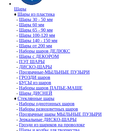
Шары
♦
Шары из пластика
-
Шары 30 - 50 мм
-
Шары 60 мм
-
Шары 65 - 90 мм
-
Шары 100-120 мм
-
Шары 140 - 150 мм
-
Шары от 200 мм
-
Наборы шаров ДЕЛЮКС
-
Шары с ДЕКОРОМ
-
ПЭТ ШАРЫ
-
ДИСКО-ШАРЫ
-
Прозрачные-МЫЛЬНЫЕ ПУЗЫРИ
-
ГРОЗДИ шаров
-
БУСЫ из шаров
-
Наборы шаров ПАПЬЕ-МАШЕ
-
Шары ДИСНЕЙ
♦
Стеклянные шары
-
Наборы однотонных шаров
-
Наборы разноцветных шаров
-
Прозрачные шары МЫЛЬНЫЕ ПУЗЫРИ
-
Зеркальные ДИСКО-ШАРЫ
-
Грозди из шариков на проволоке
-
Шары и колбы для творчества