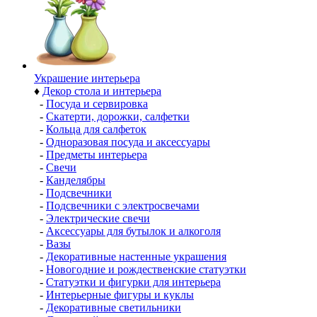
Украшение интерьера
♦
Декор стола и интерьера
-
Посуда и сервировка
-
Скатерти, дорожки, салфетки
-
Кольца для салфеток
-
Одноразовая посуда и аксессуары
-
Предметы интерьера
-
Свечи
-
Канделябры
-
Подсвечники
-
Подсвечники с электросвечами
-
Электрические свечи
-
Аксессуары для бутылок и алкоголя
-
Вазы
-
Декоративные настенные украшения
-
Новогодние и рождественские статуэтки
-
Статуэтки и фигурки для интерьера
-
Интерьерные фигуры и куклы
-
Декоративные светильники