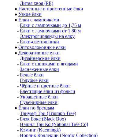
-
Литая хвоя (РЕ)
♦
Настенные и пристенные ёлки
♦
Узкие ёлки
♦
Елки с лампочками
-
Ёлки с лампочками до 1,75 м
-
Ёлки с лампочками от 1,80 м
-
Электрогирлянды на ёлку
-
Ёлки-светильники
♦
Оптоволоконные елки
♦
Декоративные елки
-
Дизайнерские ёлки
-
Ёлки с шишками и ягодами
-
Заснеженные ёлки
-
Белые ёлки
-
Голубые ёлки
-
Чёрные и цветные ёлки
-
Блестящие ёлки из фольги
-
Украшенные ёлки
-
Сувенирные елки
♦
Ёлки по брендам
-
Триумф Три (Triumph Tree)
-
Блэк Бокс (Black Box)
-
Нэшнл Три Ко (National Tree Co)
-
Кэминг (Kaemingk)
-
Нордик Коллекшн (Nordic Collection)