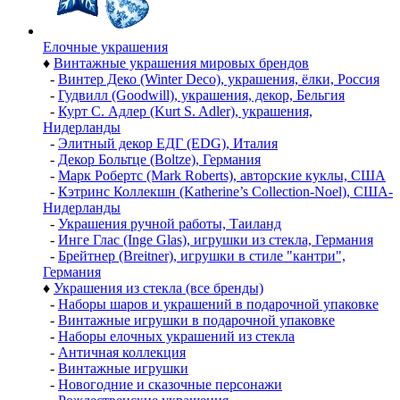
Елочные украшения
♦
Винтажные украшения мировых брендов
-
Винтер Деко (Winter Deco), украшения, ёлки, Россия
-
Гудвилл (Goodwill), украшения, декор, Бельгия
-
Курт С. Адлер (Kurt S. Adler), украшения,
Нидерланды
-
Элитный декор ЕДГ (EDG), Италия
-
Декор Больтце (Boltze), Германия
-
Марк Робертс (Mark Roberts), авторские куклы, США
-
Кэтринс Коллекшн (Katherine’s Collection-Noel), США-
Нидерланды
-
Украшения ручной работы, Таиланд
-
Инге Глас (Inge Glas), игрушки из стекла, Германия
-
Брейтнер (Breitner), игрушки в стиле "кантри",
Германия
♦
Украшения из стекла (все бренды)
-
Наборы шаров и украшений в подарочной упаковке
-
Винтажные игрушки в подарочной упаковке
-
Наборы елочных украшений из стекла
-
Античная коллекция
-
Винтажные игрушки
-
Новогодние и сказочные персонажи