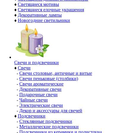
♦
Светящиеся мотивы
♦
Светящиеся елочные украшения
♦
Декоративные лампы
♦
Новогодние светильники
Свечи и подсвечники
♦
Свечи
-
Свечи столовые, античные и витые
-
Свечи пеньковые (столбики)
-
Свечи ароматические
-
Декоративные свечи
-
Подарочные свечи
-
Чайные свечи
-
Электрические свечи
-
Декор и аксессуары для свечей
♦
Подсвечники
-
Стеклянные подсвечники
-
Металлические подсвечники
-
Подсвечники из керамики и полистоуна