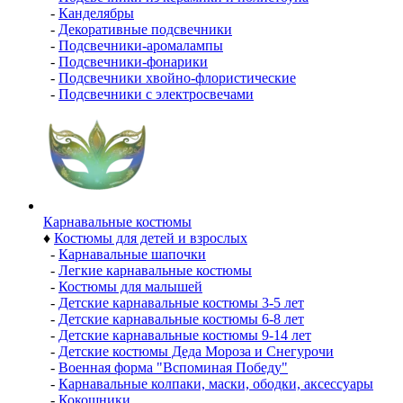
-
Канделябры
-
Декоративные подсвечники
-
Подсвечники-аромалампы
-
Подсвечники-фонарики
-
Подсвечники хвойно-флористические
-
Подсвечники с электросвечами
Карнавальные костюмы
♦
Костюмы для детей и взрослых
-
Карнавальные шапочки
-
Легкие карнавальные костюмы
-
Костюмы для малышей
-
Детские карнавальные костюмы 3-5 лет
-
Детские карнавальные костюмы 6-8 лет
-
Детские карнавальные костюмы 9-14 лет
-
Детские костюмы Деда Мороза и Снегурочи
-
Военная форма "Вспоминая Победу"
-
Карнавальные колпаки, маски, ободки, аксессуары
-
Кокошники