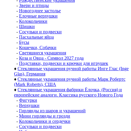
-
Рождественские украшения
-
Звери и птицы
-
Новогоднее застолье
-
Елочные верхушки
-
Колокольчики
-
Шишки
-
Сосульки и подвески
-
Пасхальные яйца
-
Бусы
-
Кошечки, Собачки
-
Светящиеся украшения
-
Коза и Овца - Символ 2027 года
-
Подставки, подвески и крючки для игрушек
♦
Стеклянные украшения ручной работы Инге Глас (Inge
Glas), Германия
♦
Стеклянные украшения ручной работы Марк Робертс
(Mark Roberts), США
♦
Стеклянные украшения фабрики Ёлочка, (Россия) и
европейские аналоги. Классика русского Нового Года
-
Фигурки
-
Верхушки
-
Гирлянды из шаров и украшений
-
Мини гирлянды и грозди
-
Колокольчики и сердечки
-
Сосульки и подвески