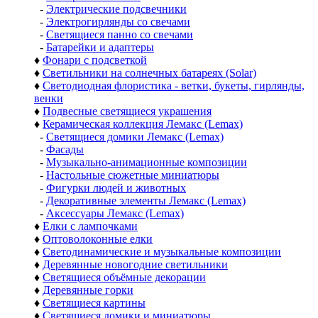
-
Электрические подсвечники
-
Электрогирлянды со свечами
-
Светящиеся панно со свечами
-
Батарейки и адаптеры
♦
Фонари с подсветкой
♦
Светильники на солнечных батареях (Solar)
♦
Светодиодная флористика - ветки, букеты, гирлянды,
венки
♦
Подвесные светящиеся украшения
♦
Керамическая коллекция Лемакс (Lemax)
-
Светящиеся домики Лемакс (Lemax)
-
Фасады
-
Музыкально-анимационные композиции
-
Настольные сюжетные миниатюры
-
Фигурки людей и животных
-
Декоративные элементы Лемакс (Lemax)
-
Аксессуары Лемакс (Lemax)
♦
Елки с лампочками
♦
Оптоволоконные елки
♦
Светодинамические и музыкальные композиции
♦
Деревянные новогодние светильники
♦
Светящиеся объёмные декорации
♦
Деревянные горки
♦
Светящиеся картины
♦
Светящиеся домики и миниатюры