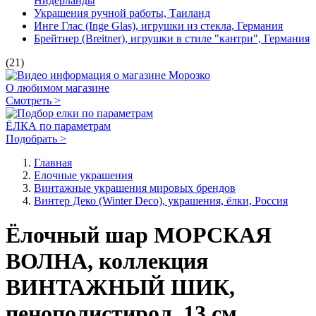
Нидерланды
Украшения ручной работы, Таиланд
Инге Глас (Inge Glas), игрушки из стекла, Германия
Брейтнер (Breitner), игрушки в стиле "кантри", Германия
(21)
О любимом магазине
Смотреть >
ЁЛКА по параметрам
Подобрать >
Главная
Елочные украшения
Винтажные украшения мировых брендов
Винтер Деко (Winter Deco), украшения, ёлки, Россия
Ёлочный шар МОРСКАЯ
ВОЛНА, коллекция
ВИНТАЖНЫЙ ШИК,
пенополистирол, 13 см,