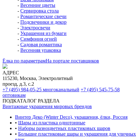
-
Весенние цветы
-
Сервировка стола
-
Романтические свечи
-
Подсвечники и декор
-
Электросвечи
-
Украшения из бумаги
-
Симфония огней
-
Садовая романтика
-
Весенняя упаковка
Ёлка по параметрам
На портале поставщиков
АДРЕС
115230, Москва, Электролитный
проезд, д.3, с.2
+7 (495) 984-05-25
многоканальный
+7 (495) 545-75-58
оптовикам
ПОДКАТАЛОГ РАЗДЕЛА
Винтажные украшения мировых брендов
Винтер Деко (Winter Deco), украшения, ёлки, Россия
•
Шары из пластика однотонные
•
Наборы разноцветных пластиковых шаров
•
Большие пластиковые шары и украшения для уличных
елок