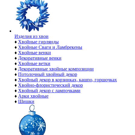
Изделия из хвои
♦
Хвойные гирлянды
♦
Хвойные Сваги и Ламбрекены
♦
Хвойные венки
♦
Декоративные венки
♦
Хвойные ветки
♦
Декоративные хвойные композиции
♦
Потолочный хвойный декор
♦
Хвойный декор в корзинках, кашпо, горшочках
♦
Хвойно-флористический декор
♦
Хвойный декор с лампочками
♦
Арки хвойные
♦
Шишки