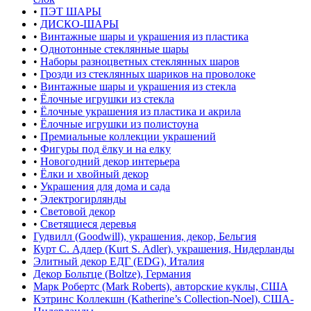
•
ПЭТ ШАРЫ
•
ДИСКО-ШАРЫ
•
Винтажные шары и украшения из пластика
•
Однотонные стеклянные шары
•
Наборы разноцветных стеклянных шаров
•
Грозди из стеклянных шариков на проволоке
•
Винтажные шары и украшения из стекла
•
Ёлочные игрушки из стекла
•
Ёлочные украшения из пластика и акрила
•
Ёлочные игрушки из полистоуна
•
Премиальные коллекции украшений
•
Фигуры под ёлку и на елку
•
Новогодний декор интерьера
•
Ёлки и хвойный декор
•
Украшения для дома и сада
•
Электрогирлянды
•
Световой декор
•
Светящиеся деревья
Гудвилл (Goodwill), украшения, декор, Бельгия
Курт С. Адлер (Kurt S. Adler), украшения, Нидерланды
Элитный декор ЕДГ (EDG), Италия
Декор Больтце (Boltze), Германия
Марк Робертс (Mark Roberts), авторские куклы, США
Кэтринс Коллекшн (Katherine’s Collection-Noel), США-