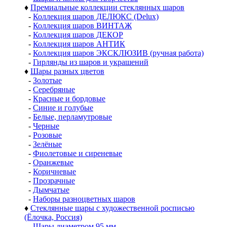
♦
Премиальные коллекции стеклянных шаров
-
Коллекция шаров ДЕЛЮКС (Delux)
-
Коллекция шаров ВИНТАЖ
-
Коллекция шаров ДЕКОР
-
Коллекция шаров АНТИК
-
Коллекция шаров ЭКСКЛЮЗИВ (ручная работа)
-
Гирлянды из шаров и украшений
♦
Шары разных цветов
-
Золотые
-
Серебряные
-
Красные и бордовые
-
Синие и голубые
-
Белые, перламутровые
-
Черные
-
Розовые
-
Зелёные
-
Фиолетовые и сиреневые
-
Оранжевые
-
Коричневые
-
Прозрачные
-
Дымчатые
-
Наборы разноцветных шаров
♦
Стеклянные шары с художественной росписью
(Ёлочка, Россия)
-
Шары диаметром 95 мм