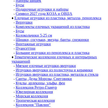
-
Наборы шишек
-
Бусы
-
Подарочные игрушки и наборы
-
Символ 2027 года КОЗА и ОВЦА
♦
Елочные игрушки из пластика, металла, пеноплекса
-
Верхушки
-
Комплекты елочных украшений из пластика
-
Бусы
-
Колокольчики 5-25 см
-
Шишки, сосульки, звезды, банты, снежинки
-
Винтажные игрушки
-
Пуансеттии
-
Большие игрушки из пеноплекса и пластика
♦
Тематические коллекции елочных и интерьерных
украшений
-
Мягкие елочные игрушки-зверушки
-
Игрушки-зверушки из полистоуна и керамики
-
Игрушки-зверушки из пластика, металла и стекла
-
Санты, Деды Морозы, Снеговики
-
Куклы, арлекины, эльфы, феи
-
Коллекция Ретро-Гламур
-
Ювелирная коллекция
-
Морская коллекция
-
Тропическая коллекция
-
Коллекция "Павлин"