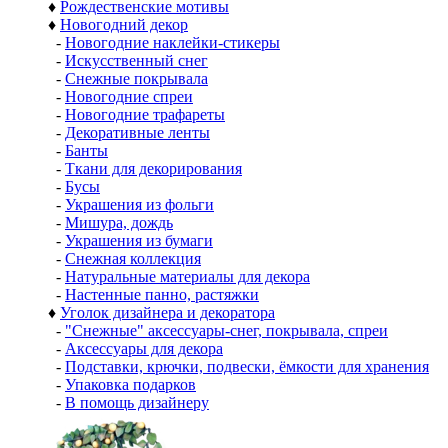
♦
Рождественские мотивы
♦
Новогодний декор
-
Новогодние наклейки-стикеры
-
Искусственный снег
-
Снежные покрывала
-
Новогодние спреи
-
Новогодние трафареты
-
Декоративные ленты
-
Банты
-
Ткани для декорирования
-
Бусы
-
Украшения из фольги
-
Мишура, дождь
-
Украшения из бумаги
-
Снежная коллекция
-
Натуральные материалы для декора
-
Настенные панно, растяжки
♦
Уголок дизайнера и декоратора
-
"Снежные" аксессуары-снег, покрывала, спреи
-
Аксессуары для декора
-
Подставки, крючки, подвески, ёмкости для хранения
-
Упаковка подарков
-
В помощь дизайнеру