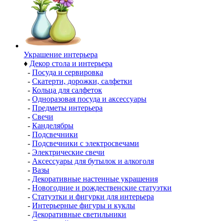
Украшение интерьера
♦
Декор стола и интерьера
-
Посуда и сервировка
-
Скатерти, дорожки, салфетки
-
Кольца для салфеток
-
Одноразовая посуда и аксессуары
-
Предметы интерьера
-
Свечи
-
Канделябры
-
Подсвечники
-
Подсвечники с электросвечами
-
Электрические свечи
-
Аксессуары для бутылок и алкоголя
-
Вазы
-
Декоративные настенные украшения
-
Новогодние и рождественские статуэтки
-
Статуэтки и фигурки для интерьера
-
Интерьерные фигуры и куклы
-
Декоративные светильники