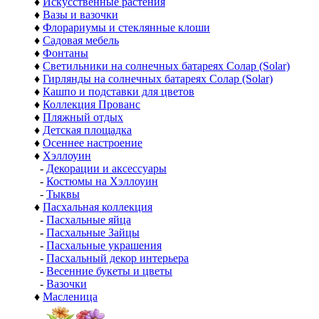
♦
Искусственные растения
♦
Вазы и вазочки
♦
Флорариумы и стеклянные клоши
♦
Садовая мебель
♦
Фонтаны
♦
Светильники на солнечных батареях Солар (Solar)
♦
Гирлянды на солнечных батареях Солар (Solar)
♦
Кашпо и подставки для цветов
♦
Коллекция Прованс
♦
Пляжный отдых
♦
Детская площадка
♦
Осеннее настроение
♦
Хэллоуин
-
Декорации и аксессуары
-
Костюмы на Хэллоуин
-
Тыквы
♦
Пасхальная коллекция
-
Пасхальные яйца
-
Пасхальные Зайцы
-
Пасхальные украшения
-
Пасхальный декор интерьера
-
Весенние букеты и цветы
-
Вазочки
♦
Масленица