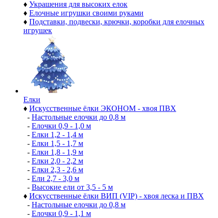
♦
Украшения для высоких елок
♦
Елочные игрушки своими руками
♦
Подставки, подвески, крючки, коробки для елочных
игрушек
Елки
♦
Искусственные ёлки ЭКОНОМ - хвоя ПВХ
-
Настольные елочки до 0,8 м
-
Елочки 0,9 - 1,0 м
-
Елки 1,2 - 1,4 м
-
Елки 1,5 - 1,7 м
-
Елки 1,8 - 1,9 м
-
Елки 2,0 - 2,2 м
-
Елки 2,3 - 2,6 м
-
Ели 2,7 - 3,0 м
-
Высокие ели от 3,5 - 5 м
♦
Искусственные ёлки ВИП (VIP) - хвоя леска и ПВХ
-
Настольные елочки до 0,8 м
-
Елочки 0,9 - 1,1 м