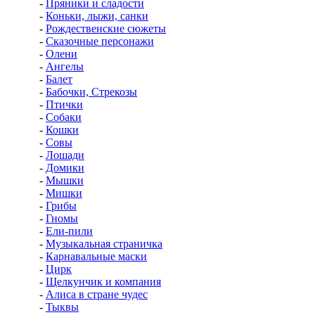
-
Пряники и сладости
-
Коньки, лыжи, санки
-
Рождественские сюжеты
-
Сказочные персонажи
-
Олени
-
Ангелы
-
Балет
-
Бабочки, Стрекозы
-
Птички
-
Собаки
-
Кошки
-
Совы
-
Лошади
-
Домики
-
Мышки
-
Мишки
-
Грибы
-
Гномы
-
Ели-пили
-
Музыкальная страничка
-
Карнавальные маски
-
Цирк
-
Щелкунчик и компания
-
Алиса в стране чудес
-
Тыквы