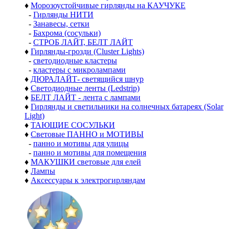
♦
Морозоустойчивые гирлянды на КАУЧУКЕ
-
Гирлянды НИТИ
-
Занавесы, сетки
-
Бахрома (сосульки)
-
СТРОБ ЛАЙТ, БЕЛТ ЛАЙТ
♦
Гирлянды-грозди (Cluster Lights)
-
светодиодные кластеры
-
кластеры с микролампами
♦
ДЮРАЛАЙТ- светящийся шнур
♦
Светодиодные ленты (Ledstrip)
♦
БЕЛТ ЛАЙТ - лента с лампами
♦
Гирлянды и светильники на солнечных батареях (Solar
Light)
♦
ТАЮЩИЕ СОСУЛЬКИ
♦
Световые ПАННО и МОТИВЫ
-
панно и мотивы для улицы
-
панно и мотивы для помещения
♦
МАКУШКИ световые для елей
♦
Лампы
♦
Аксессуары к электрогирляндам