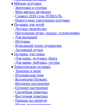
♦
Мягкие игрушки
-
Зверушки и птички
-
Мир мягких медвежат
-
Символ 2026 года ЛОШАДЬ
-
Новогодние танцующие игрушки
♦
Подарки для детей
-
Детское творчество
-
Настольные игры, паззлы, головоломки
-
Для малышей
-
Игрушки
-
Кукольный театр: рукавички
-
Активный отдых
♦
Подарки для семьи
-
Для папы, дедушки, брата
-
Для мамы, бабушки, сестры
♦
Тематические подарки
-
Тропики и море
-
Итальянская тема
-
Коллекция Прованс
-
Весеннее настроение
-
Осеннее настроение
-
Свадебная тематика
-
Восточная тематика
-
Пикник на природе
-
Моряк путешественик