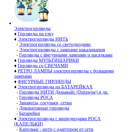
Электро­гирлянды
♦
Гирлянды на елку
♦
Электрогирлянды НИТЬ
-
Электрогирлянды со светодиодами
-
Электрогирлянды с лампами накаливания
-
Гирлянды с фигурными лампами и насадками
♦
Гирлянды МУЛЬТИШАРИКИ
♦
Гирлянды со СВЕЧАМИ
♦
РЕТРО ЛАМПЫ электрогирлянды с большими
лампами
♦
ФИГУРНЫЕ ГИРЛЯНДЫ
♦
Электрогирлянды на БАТАРЕЙКАХ
-
Гирлянды НИТИ Дюравайс (Durawise) и др.
-
Гирлянды РОСА
-
Занавесы, сосульки, сетки
-
Декоративные гирлянды
-
Батарейки
♦
Электрогирлянды с минидиодами РОСА
(КАПЕЛЬКИ)
-
Капельки - нити с адаптером от сети