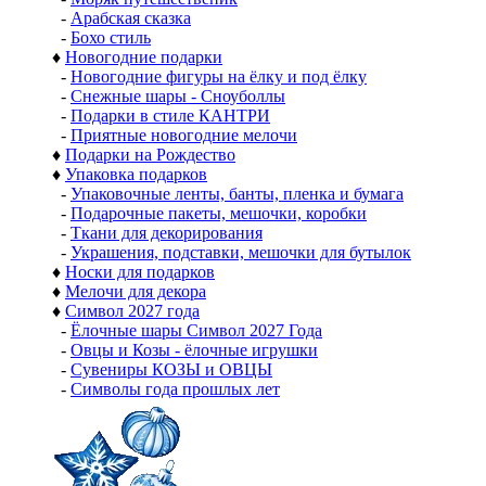
-
Арабская сказка
-
Бохо стиль
♦
Новогодние подарки
-
Новогодние фигуры на ёлку и под ёлку
-
Снежные шары - Сноуболлы
-
Подарки в стиле КАНТРИ
-
Приятные новогодние мелочи
♦
Подарки на Рождество
♦
Упаковка подарков
-
Упаковочные ленты, банты, пленка и бумага
-
Подарочные пакеты, мешочки, коробки
-
Ткани для декорирования
-
Украшения, подставки, мешочки для бутылок
♦
Носки для подарков
♦
Мелочи для декора
♦
Символ 2027 года
-
Ёлочные шары Символ 2027 Года
-
Овцы и Козы - ёлочные игрушки
-
Сувениры КОЗЫ и ОВЦЫ
-
Символы года прошлых лет