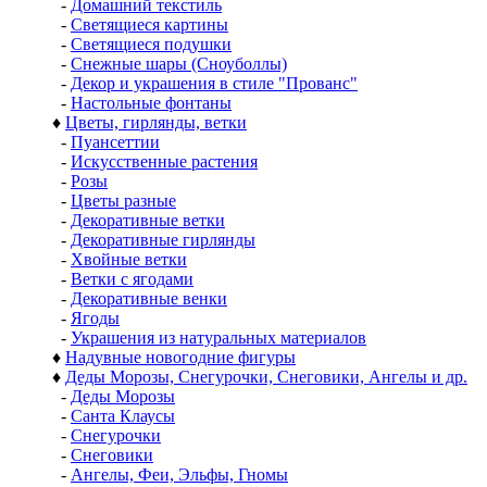
-
Домашний текстиль
-
Светящиеся картины
-
Светящиеся подушки
-
Снежные шары (Сноуболлы)
-
Декор и украшения в стиле "Прованс"
-
Настольные фонтаны
♦
Цветы, гирлянды, ветки
-
Пуансеттии
-
Искусственные растения
-
Розы
-
Цветы разные
-
Декоративные ветки
-
Декоративные гирлянды
-
Хвойные ветки
-
Ветки с ягодами
-
Декоративные венки
-
Ягоды
-
Украшения из натуральных материалов
♦
Надувные новогодние фигуры
♦
Деды Морозы, Снегурочки, Снеговики, Ангелы и др.
-
Деды Морозы
-
Санта Клаусы
-
Снегурочки
-
Снеговики
-
Ангелы, Феи, Эльфы, Гномы