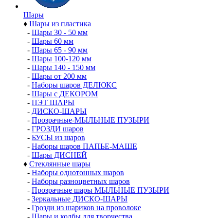
Шары
♦
Шары из пластика
-
Шары 30 - 50 мм
-
Шары 60 мм
-
Шары 65 - 90 мм
-
Шары 100-120 мм
-
Шары 140 - 150 мм
-
Шары от 200 мм
-
Наборы шаров ДЕЛЮКС
-
Шары с ДЕКОРОМ
-
ПЭТ ШАРЫ
-
ДИСКО-ШАРЫ
-
Прозрачные-МЫЛЬНЫЕ ПУЗЫРИ
-
ГРОЗДИ шаров
-
БУСЫ из шаров
-
Наборы шаров ПАПЬЕ-МАШЕ
-
Шары ДИСНЕЙ
♦
Стеклянные шары
-
Наборы однотонных шаров
-
Наборы разноцветных шаров
-
Прозрачные шары МЫЛЬНЫЕ ПУЗЫРИ
-
Зеркальные ДИСКО-ШАРЫ
-
Грозди из шариков на проволоке
-
Шары и колбы для творчества