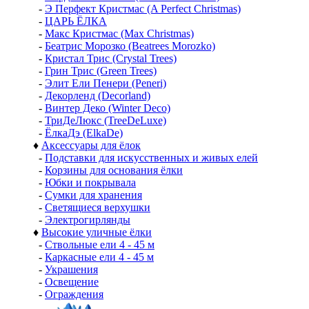
-
Э Перфект Кристмас (A Perfect Christmas)
-
ЦАРЬ ЁЛКА
-
Макс Кристмас (Max Christmas)
-
Беатрис Морозко (Beatrees Morozko)
-
Кристал Трис (Crystal Trees)
-
Грин Трис (Green Trees)
-
Элит Ели Пенери (Peneri)
-
Декорленд (Decorland)
-
Винтер Деко (Winter Deco)
-
ТриДеЛюкс (TreeDeLuxe)
-
ЁлкаДэ (ElkaDe)
♦
Аксессуары для ёлок
-
Подставки для искусственных и живых елей
-
Корзины для основания ёлки
-
Юбки и покрывала
-
Сумки для хранения
-
Светящиеся верхушки
-
Электрогирлянды
♦
Высокие уличные ёлки
-
Ствольные ели 4 - 45 м
-
Каркасные ели 4 - 45 м
-
Украшения
-
Освещение
-
Ограждения