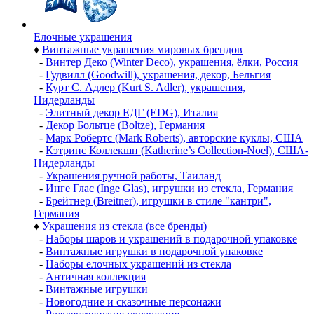
Елочные украшения
♦
Винтажные украшения мировых брендов
-
Винтер Деко (Winter Deco), украшения, ёлки, Россия
-
Гудвилл (Goodwill), украшения, декор, Бельгия
-
Курт С. Адлер (Kurt S. Adler), украшения,
Нидерланды
-
Элитный декор ЕДГ (EDG), Италия
-
Декор Больтце (Boltze), Германия
-
Марк Робертс (Mark Roberts), авторские куклы, США
-
Кэтринс Коллекшн (Katherine’s Collection-Noel), США-
Нидерланды
-
Украшения ручной работы, Таиланд
-
Инге Глас (Inge Glas), игрушки из стекла, Германия
-
Брейтнер (Breitner), игрушки в стиле "кантри",
Германия
♦
Украшения из стекла (все бренды)
-
Наборы шаров и украшений в подарочной упаковке
-
Винтажные игрушки в подарочной упаковке
-
Наборы елочных украшений из стекла
-
Античная коллекция
-
Винтажные игрушки
-
Новогодние и сказочные персонажи