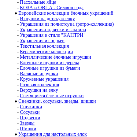
-
Пасхальные яйца
-
КОЗА и ОВЦА - Символ года
♦
Европейские коллекции ёлочных украшений
-
Игрушки на детскую елку
-
Украшения из полистоуна (ретро-коллекция)
-
Украшения-подвески из акрила
-
Украшения в стиле "КАНТРИ"
-
Украшения из перьев
-
Текстильная коллекция
-
Керамические коллекции
-
Металлические ёлочные игрушки
-
Елочные игрушки из дерева
-
Елочные игрушки из бумаги
-
Валяные игрушки
-
Кружевные украшения
-
Розовая коллекция
-
Верхушки на елку
-
Светящиеся ёлочные игрушки
♦
Снежинки, сосульки, звезды, шишки
-
Снежинки
-
Сосульки
-
Подвески
-
Звезды
-
Шишки
♦
Украшения для настольных елок