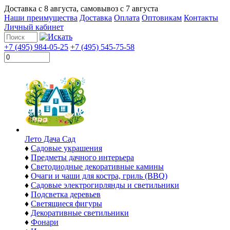
Доставка с
8 августа
, самовывоз с
7 августа
Наши преимущества
Доставка
Оплата
Оптовикам
Контакты
Личный кабинет
+7 (495) 984-05-25
+7 (495) 545-75-58
Лето Дача Сад
♦
Садовые украшения
♦
Предметы дачного интерьера
♦
Светодиодные декоративные камины
♦
Очаги и чаши для костра, гриль (BBQ)
♦
Садовые электрогирлянды и светильники
♦
Подсветка деревьев
♦
Светящиеся фигуры
♦
Декоративные светильники
♦
Фонари