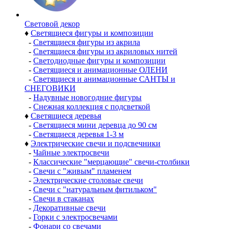
Световой декор
♦
Светящиеся фигуры и композиции
-
Светящиеся фигуры из акрила
-
Светящиеся фигуры из акриловых нитей
-
Светодиодные фигуры и композиции
-
Светящиеся и анимационные ОЛЕНИ
-
Светящиеся и анимационные САНТЫ и
СНЕГОВИКИ
-
Надувные новогодние фигуры
-
Снежная коллекция с подсветкой
♦
Светящиеся деревья
-
Светящиеся мини деревца до 90 см
-
Светящиеся деревья 1-3 м
♦
Электрические свечи и подсвечники
-
Чайные электросвечи
-
Классические "мерцающие" свечи-столбики
-
Свечи с "живым" пламенем
-
Электрические столовые свечи
-
Свечи с "натуральным фитильком"
-
Свечи в стаканах
-
Декоративные свечи
-
Горки с электросвечами
-
Фонари со свечами