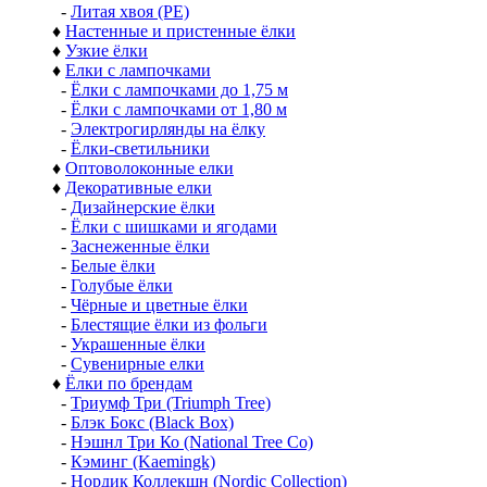
-
Литая хвоя (РЕ)
♦
Настенные и пристенные ёлки
♦
Узкие ёлки
♦
Елки с лампочками
-
Ёлки с лампочками до 1,75 м
-
Ёлки с лампочками от 1,80 м
-
Электрогирлянды на ёлку
-
Ёлки-светильники
♦
Оптоволоконные елки
♦
Декоративные елки
-
Дизайнерские ёлки
-
Ёлки с шишками и ягодами
-
Заснеженные ёлки
-
Белые ёлки
-
Голубые ёлки
-
Чёрные и цветные ёлки
-
Блестящие ёлки из фольги
-
Украшенные ёлки
-
Сувенирные елки
♦
Ёлки по брендам
-
Триумф Три (Triumph Tree)
-
Блэк Бокс (Black Box)
-
Нэшнл Три Ко (National Tree Co)
-
Кэминг (Kaemingk)
-
Нордик Коллекшн (Nordic Collection)