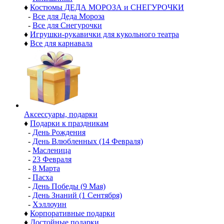
♦
Костюмы ДЕДА МОРОЗА и СНЕГУРОЧКИ
-
Все для Деда Мороза
-
Все для Снегурочки
♦
Игрушки-рукавички для кукольного театра
♦
Все для карнавала
Аксессуары, подарки
♦
Подарки к праздникам
-
День Рождения
-
День Влюбленных (14 Февраля)
-
Масленица
-
23 Февраля
-
8 Марта
-
Пасха
-
День Победы (9 Мая)
-
День Знаний (1 Сентября)
-
Хэллоуин
♦
Корпоративные подарки
♦
Достойные подарки