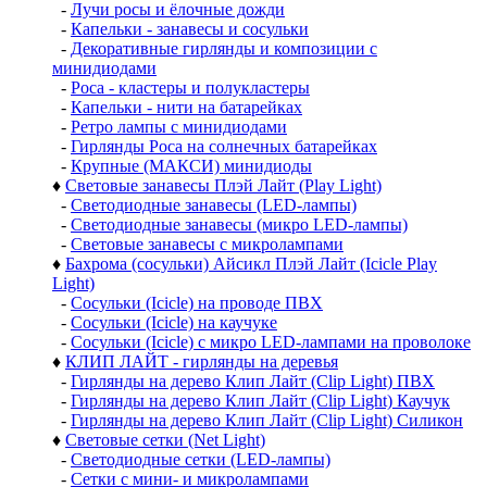
-
Лучи росы и ёлочные дожди
-
Капельки - занавесы и сосульки
-
Декоративные гирлянды и композиции с
минидиодами
-
Роса - кластеры и полукластеры
-
Капельки - нити на батарейках
-
Ретро лампы с минидиодами
-
Гирлянды Роса на солнечных батарейках
-
Крупные (МАКСИ) минидиоды
♦
Световые занавесы Плэй Лайт (Play Light)
-
Светодиодные занавесы (LED-лампы)
-
Светодиодные занавесы (микро LED-лампы)
-
Световые занавесы с микролампами
♦
Бахрома (сосульки) Айсикл Плэй Лайт (Icicle Play
Light)
-
Сосульки (Icicle) на проводе ПВХ
-
Сосульки (Icicle) на каучуке
-
Сосульки (Icicle) с микро LED-лампами на проволоке
♦
КЛИП ЛАЙТ - гирлянды на деревья
-
Гирлянды на дерево Клип Лайт (Clip Light) ПВХ
-
Гирлянды на дерево Клип Лайт (Clip Light) Каучук
-
Гирлянды на дерево Клип Лайт (Clip Light) Силикон
♦
Световые сетки (Net Light)
-
Светодиодные сетки (LED-лампы)
-
Сетки с мини- и микролампами