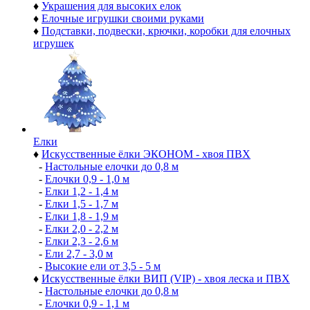
♦
Украшения для высоких елок
♦
Елочные игрушки своими руками
♦
Подставки, подвески, крючки, коробки для елочных
игрушек
Елки
♦
Искусственные ёлки ЭКОНОМ - хвоя ПВХ
-
Настольные елочки до 0,8 м
-
Елочки 0,9 - 1,0 м
-
Елки 1,2 - 1,4 м
-
Елки 1,5 - 1,7 м
-
Елки 1,8 - 1,9 м
-
Елки 2,0 - 2,2 м
-
Елки 2,3 - 2,6 м
-
Ели 2,7 - 3,0 м
-
Высокие ели от 3,5 - 5 м
♦
Искусственные ёлки ВИП (VIP) - хвоя леска и ПВХ
-
Настольные елочки до 0,8 м
-
Елочки 0,9 - 1,1 м