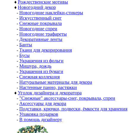
♦
Рождественские мотивы
♦
Новогодний декор
-
Новогодние наклейки-стикеры
-
Искусственный снег
-
Снежные покрывала
-
Новогодние спреи
-
Новогодние трафареты
-
Декоративные ленты
-
Банты
-
Ткани для декорирования
-
Бусы
-
Украшения из фольги
-
Мишура, дождь
-
Украшения из бумаги
-
Снежная коллекция
-
Натуральные материалы для декора
-
Настенные панно, растяжки
♦
Уголок дизайнера и декоратора
-
"Снежные" аксессуары-снег, покрывала, спреи
-
Аксессуары для декора
-
Подставки, крючки, подвески, ёмкости для хранения
-
Упаковка подарков
-
В помощь дизайнеру