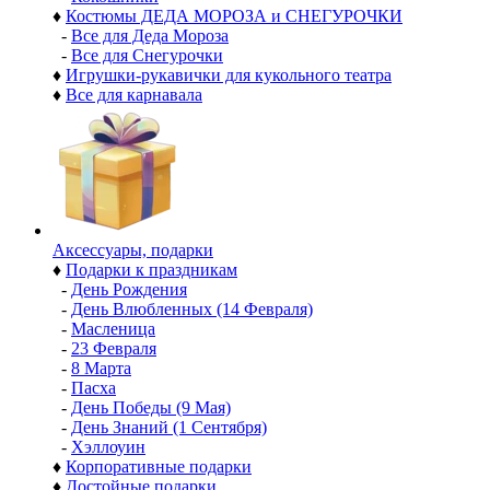
♦
Костюмы ДЕДА МОРОЗА и СНЕГУРОЧКИ
-
Все для Деда Мороза
-
Все для Снегурочки
♦
Игрушки-рукавички для кукольного театра
♦
Все для карнавала
Аксессуары, подарки
♦
Подарки к праздникам
-
День Рождения
-
День Влюбленных (14 Февраля)
-
Масленица
-
23 Февраля
-
8 Марта
-
Пасха
-
День Победы (9 Мая)
-
День Знаний (1 Сентября)
-
Хэллоуин
♦
Корпоративные подарки
♦
Достойные подарки