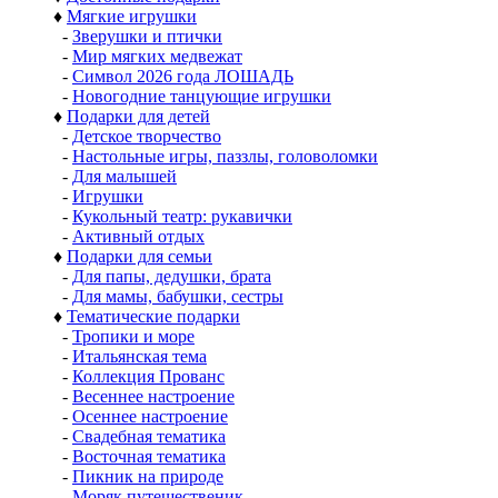
♦
Мягкие игрушки
-
Зверушки и птички
-
Мир мягких медвежат
-
Символ 2026 года ЛОШАДЬ
-
Новогодние танцующие игрушки
♦
Подарки для детей
-
Детское творчество
-
Настольные игры, паззлы, головоломки
-
Для малышей
-
Игрушки
-
Кукольный театр: рукавички
-
Активный отдых
♦
Подарки для семьи
-
Для папы, дедушки, брата
-
Для мамы, бабушки, сестры
♦
Тематические подарки
-
Тропики и море
-
Итальянская тема
-
Коллекция Прованс
-
Весеннее настроение
-
Осеннее настроение
-
Свадебная тематика
-
Восточная тематика
-
Пикник на природе
-
Моряк путешественик