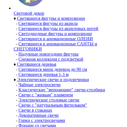
Световой декор
♦
Светящиеся фигуры и композиции
-
Светящиеся фигуры из акрила
-
Светящиеся фигуры из акриловых нитей
-
Светодиодные фигуры и композиции
-
Светящиеся и анимационные ОЛЕНИ
-
Светящиеся и анимационные САНТЫ и
СНЕГОВИКИ
-
Надувные новогодние фигуры
-
Снежная коллекция с подсветкой
♦
Светящиеся деревья
-
Светящиеся мини деревца до 90 см
-
Светящиеся деревья 1-3 м
♦
Электрические свечи и подсвечники
-
Чайные электросвечи
-
Классические "мерцающие" свечи-столбики
-
Свечи с "живым" пламенем
-
Электрические столовые свечи
-
Свечи с "натуральным фитильком"
-
Свечи в стаканах
-
Декоративные свечи
-
Горки с электросвечами
-
Фонари со свечами