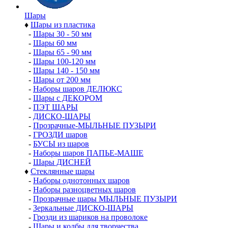
Шары
♦
Шары из пластика
-
Шары 30 - 50 мм
-
Шары 60 мм
-
Шары 65 - 90 мм
-
Шары 100-120 мм
-
Шары 140 - 150 мм
-
Шары от 200 мм
-
Наборы шаров ДЕЛЮКС
-
Шары с ДЕКОРОМ
-
ПЭТ ШАРЫ
-
ДИСКО-ШАРЫ
-
Прозрачные-МЫЛЬНЫЕ ПУЗЫРИ
-
ГРОЗДИ шаров
-
БУСЫ из шаров
-
Наборы шаров ПАПЬЕ-МАШЕ
-
Шары ДИСНЕЙ
♦
Стеклянные шары
-
Наборы однотонных шаров
-
Наборы разноцветных шаров
-
Прозрачные шары МЫЛЬНЫЕ ПУЗЫРИ
-
Зеркальные ДИСКО-ШАРЫ
-
Грозди из шариков на проволоке
-
Шары и колбы для творчества