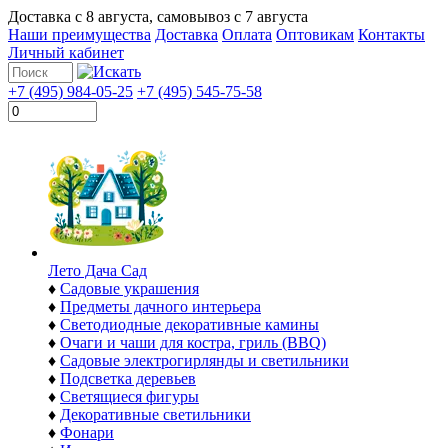
Доставка с
8 августа
, самовывоз с
7 августа
Наши преимущества
Доставка
Оплата
Оптовикам
Контакты
Личный кабинет
+7 (495) 984-05-25
+7 (495) 545-75-58
Лето Дача Сад
♦
Садовые украшения
♦
Предметы дачного интерьера
♦
Светодиодные декоративные камины
♦
Очаги и чаши для костра, гриль (BBQ)
♦
Садовые электрогирлянды и светильники
♦
Подсветка деревьев
♦
Светящиеся фигуры
♦
Декоративные светильники
♦
Фонари