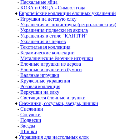
-
Пасхальные яйца
-
КОЗА и ОВЦА - Символ года
♦
Европейские коллекции ёлочных украшений
-
Игрушки на детскую елку
-
Украшения из полистоуна (ретро-коллекция)
-
Украшения-подвески из акрила
-
Украшения в стиле "КАНТРИ"
-
Украшения из перьев
-
Текстильная коллекция
-
Керамические коллекции
-
Металлические ёлочные игрушки
-
Елочные игрушки из дерева
-
Елочные игрушки из бумаги
-
Валяные игрушки
-
Кружевные украшения
-
Розовая коллекция
-
Верхушки на елку
-
Светящиеся ёлочные игрушки
♦
Снежинки, сосульки, звезды, шишки
-
Снежинки
-
Сосульки
-
Подвески
-
Звезды
-
Шишки
♦
Украшения для настольных елок