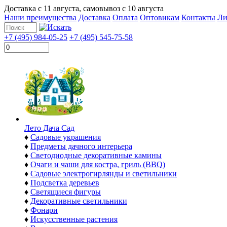
Доставка с
11 августа
, самовывоз с
10 августа
Наши преимущества
Доставка
Оплата
Оптовикам
Контакты
Ли
+7 (495) 984-05-25
+7 (495) 545-75-58
Лето Дача Сад
♦
Садовые украшения
♦
Предметы дачного интерьера
♦
Светодиодные декоративные камины
♦
Очаги и чаши для костра, гриль (BBQ)
♦
Садовые электрогирлянды и светильники
♦
Подсветка деревьев
♦
Светящиеся фигуры
♦
Декоративные светильники
♦
Фонари
♦
Искусственные растения