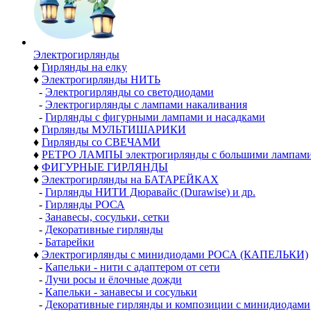
Электро­гирлянды
♦
Гирлянды на елку
♦
Электрогирлянды НИТЬ
-
Электрогирлянды со светодиодами
-
Электрогирлянды с лампами накаливания
-
Гирлянды с фигурными лампами и насадками
♦
Гирлянды МУЛЬТИШАРИКИ
♦
Гирлянды со СВЕЧАМИ
♦
РЕТРО ЛАМПЫ электрогирлянды с большими лампам
♦
ФИГУРНЫЕ ГИРЛЯНДЫ
♦
Электрогирлянды на БАТАРЕЙКАХ
-
Гирлянды НИТИ Дюравайс (Durawise) и др.
-
Гирлянды РОСА
-
Занавесы, сосульки, сетки
-
Декоративные гирлянды
-
Батарейки
♦
Электрогирлянды с минидиодами РОСА (КАПЕЛЬКИ)
-
Капельки - нити с адаптером от сети
-
Лучи росы и ёлочные дожди
-
Капельки - занавесы и сосульки
-
Декоративные гирлянды и композиции с минидиодами