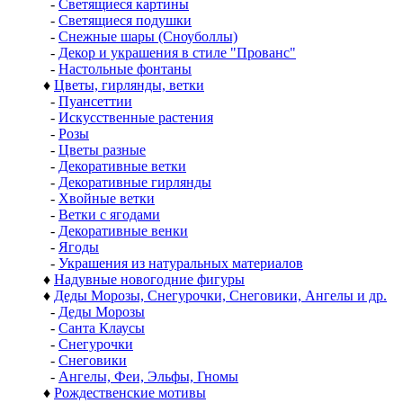
-
Светящиеся картины
-
Светящиеся подушки
-
Снежные шары (Сноуболлы)
-
Декор и украшения в стиле "Прованс"
-
Настольные фонтаны
♦
Цветы, гирлянды, ветки
-
Пуансеттии
-
Искусственные растения
-
Розы
-
Цветы разные
-
Декоративные ветки
-
Декоративные гирлянды
-
Хвойные ветки
-
Ветки с ягодами
-
Декоративные венки
-
Ягоды
-
Украшения из натуральных материалов
♦
Надувные новогодние фигуры
♦
Деды Морозы, Снегурочки, Снеговики, Ангелы и др.
-
Деды Морозы
-
Санта Клаусы
-
Снегурочки
-
Снеговики
-
Ангелы, Феи, Эльфы, Гномы
♦
Рождественские мотивы