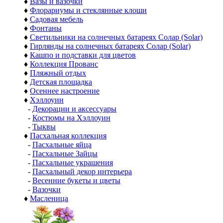
♦
Вазы и вазочки
♦
Флорариумы и стеклянные клоши
♦
Садовая мебель
♦
Фонтаны
♦
Светильники на солнечных батареях Солар (Solar)
♦
Гирлянды на солнечных батареях Солар (Solar)
♦
Кашпо и подставки для цветов
♦
Коллекция Прованс
♦
Пляжный отдых
♦
Детская площадка
♦
Осеннее настроение
♦
Хэллоуин
-
Декорации и аксессуары
-
Костюмы на Хэллоуин
-
Тыквы
♦
Пасхальная коллекция
-
Пасхальные яйца
-
Пасхальные Зайцы
-
Пасхальные украшения
-
Пасхальный декор интерьера
-
Весенние букеты и цветы
-
Вазочки
♦
Масленица