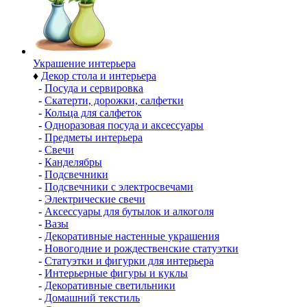
Украшение интерьера
♦
Декор стола и интерьера
-
Посуда и сервировка
-
Скатерти, дорожки, салфетки
-
Кольца для салфеток
-
Одноразовая посуда и аксессуары
-
Предметы интерьера
-
Свечи
-
Канделябры
-
Подсвечники
-
Подсвечники с электросвечами
-
Электрические свечи
-
Аксессуары для бутылок и алкоголя
-
Вазы
-
Декоративные настенные украшения
-
Новогодние и рождественские статуэтки
-
Статуэтки и фигурки для интерьера
-
Интерьерные фигуры и куклы
-
Декоративные светильники
-
Домашний текстиль