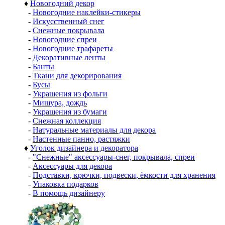
♦
Новогодний декор
-
Новогодние наклейки-стикеры
-
Искусственный снег
-
Снежные покрывала
-
Новогодние спреи
-
Новогодние трафареты
-
Декоративные ленты
-
Банты
-
Ткани для декорирования
-
Бусы
-
Украшения из фольги
-
Мишура, дождь
-
Украшения из бумаги
-
Снежная коллекция
-
Натуральные материалы для декора
-
Настенные панно, растяжки
♦
Уголок дизайнера и декоратора
-
"Снежные" аксессуары-снег, покрывала, спреи
-
Аксессуары для декора
-
Подставки, крючки, подвески, ёмкости для хранения
-
Упаковка подарков
-
В помощь дизайнеру