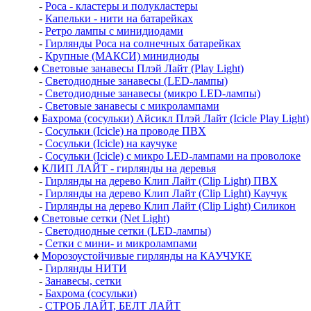
-
Роса - кластеры и полукластеры
-
Капельки - нити на батарейках
-
Ретро лампы с минидиодами
-
Гирлянды Роса на солнечных батарейках
-
Крупные (МАКСИ) минидиоды
♦
Световые занавесы Плэй Лайт (Play Light)
-
Светодиодные занавесы (LED-лампы)
-
Светодиодные занавесы (микро LED-лампы)
-
Световые занавесы с микролампами
♦
Бахрома (сосульки) Айсикл Плэй Лайт (Icicle Play Light)
-
Сосульки (Icicle) на проводе ПВХ
-
Сосульки (Icicle) на каучуке
-
Сосульки (Icicle) с микро LED-лампами на проволоке
♦
КЛИП ЛАЙТ - гирлянды на деревья
-
Гирлянды на дерево Клип Лайт (Clip Light) ПВХ
-
Гирлянды на дерево Клип Лайт (Clip Light) Каучук
-
Гирлянды на дерево Клип Лайт (Clip Light) Силикон
♦
Световые сетки (Net Light)
-
Светодиодные сетки (LED-лампы)
-
Сетки с мини- и микролампами
♦
Морозоустойчивые гирлянды на КАУЧУКЕ
-
Гирлянды НИТИ
-
Занавесы, сетки
-
Бахрома (сосульки)
-
СТРОБ ЛАЙТ, БЕЛТ ЛАЙТ