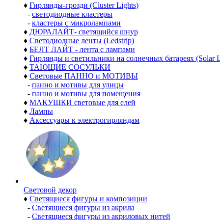
♦
Гирлянды-грозди (Cluster Lights)
-
светодиодные кластеры
-
кластеры с микролампами
♦
ДЮРАЛАЙТ- светящийся шнур
♦
Светодиодные ленты (Ledstrip)
♦
БЕЛТ ЛАЙТ - лента с лампами
♦
Гирлянды и светильники на солнечных батареях (Solar L
♦
ТАЮЩИЕ СОСУЛЬКИ
♦
Световые ПАННО и МОТИВЫ
-
панно и мотивы для улицы
-
панно и мотивы для помещения
♦
МАКУШКИ световые для елей
♦
Лампы
♦
Аксессуары к электрогирляндам
Световой декор
♦
Светящиеся фигуры и композиции
-
Светящиеся фигуры из акрила
-
Светящиеся фигуры из акриловых нитей