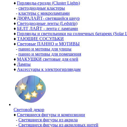
♦
Гирлянды-грозди (Cluster Lights)
-
светодиодные кластеры
-
кластеры с микролампами
♦
ДЮРАЛАЙТ- светящийся шнур
♦
Светодиодные ленты (Ledstrip)
♦
БЕЛТ ЛАЙТ - лента с лампами
♦
Гирлянды и светильники на солнечных батареях (Solar L
♦
ТАЮЩИЕ СОСУЛЬКИ
♦
Световые ПАННО и МОТИВЫ
-
панно и мотивы для улицы
-
панно и мотивы для помещения
♦
МАКУШКИ световые для елей
♦
Лампы
♦
Аксессуары к электрогирляндам
Световой декор
♦
Светящиеся фигуры и композиции
-
Светящиеся фигуры из акрила
-
Светящиеся фигуры из акриловых нитей