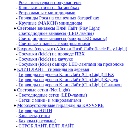
-
Роса - кластеры и полукластеры
-
Капельки - нити на батарейках
-
Ретро лампы с минидиодами
-
Гирлянды Роса на солнечных батарейках
-
Крупные (МАКСИ) минидиоды
♦
Световые занавесы Плэй Лайт (Play Light)
-
Светодиодные занавесы (LED-лампы)
-
Светодиодные занавесы (микро LED-лампы)
-
Световые занавесы с микролампами
♦
Бахрома (сосульки) Айсикл Плэй Лайт (Icicle Play Light)
-
Сосульки (Icicle) на проводе ПВХ
-
Сосульки (Icicle) на каучуке
-
Сосульки (Icicle) с микро LED-лампами на проволоке
♦
КЛИП ЛАЙТ - гирлянды на деревья
-
Гирлянды на дерево Клип Лайт (Clip Light) ПВХ
-
Гирлянды на дерево Клип Лайт (Clip Light) Каучук
-
Гирлянды на дерево Клип Лайт (Clip Light) Силикон
♦
Световые сетки (Net Light)
-
Светодиодные сетки (LED-лампы)
-
Сетки с мини- и микролампами
♦
Морозоустойчивые гирлянды на КАУЧУКЕ
-
Гирлянды НИТИ
-
Занавесы, сетки
-
Бахрома (сосульки)
-
СТРОБ ЛАЙТ, БЕЛТ ЛАЙТ