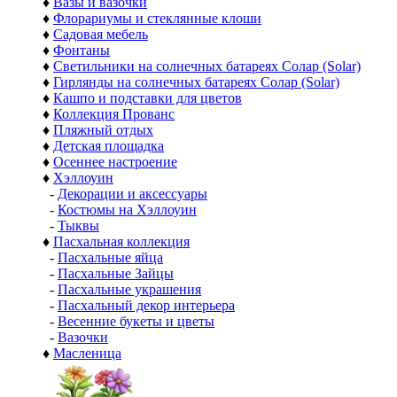
♦
Вазы и вазочки
♦
Флорариумы и стеклянные клоши
♦
Садовая мебель
♦
Фонтаны
♦
Светильники на солнечных батареях Солар (Solar)
♦
Гирлянды на солнечных батареях Солар (Solar)
♦
Кашпо и подставки для цветов
♦
Коллекция Прованс
♦
Пляжный отдых
♦
Детская площадка
♦
Осеннее настроение
♦
Хэллоуин
-
Декорации и аксессуары
-
Костюмы на Хэллоуин
-
Тыквы
♦
Пасхальная коллекция
-
Пасхальные яйца
-
Пасхальные Зайцы
-
Пасхальные украшения
-
Пасхальный декор интерьера
-
Весенние букеты и цветы
-
Вазочки
♦
Масленица