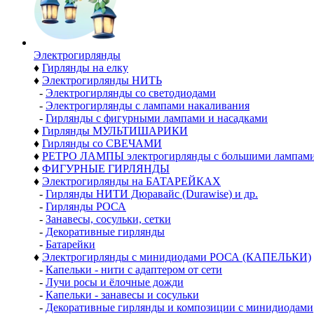
Электро­гирлянды
♦
Гирлянды на елку
♦
Электрогирлянды НИТЬ
-
Электрогирлянды со светодиодами
-
Электрогирлянды с лампами накаливания
-
Гирлянды с фигурными лампами и насадками
♦
Гирлянды МУЛЬТИШАРИКИ
♦
Гирлянды со СВЕЧАМИ
♦
РЕТРО ЛАМПЫ электрогирлянды с большими лампам
♦
ФИГУРНЫЕ ГИРЛЯНДЫ
♦
Электрогирлянды на БАТАРЕЙКАХ
-
Гирлянды НИТИ Дюравайс (Durawise) и др.
-
Гирлянды РОСА
-
Занавесы, сосульки, сетки
-
Декоративные гирлянды
-
Батарейки
♦
Электрогирлянды с минидиодами РОСА (КАПЕЛЬКИ)
-
Капельки - нити с адаптером от сети
-
Лучи росы и ёлочные дожди
-
Капельки - занавесы и сосульки
-
Декоративные гирлянды и композиции с минидиодами