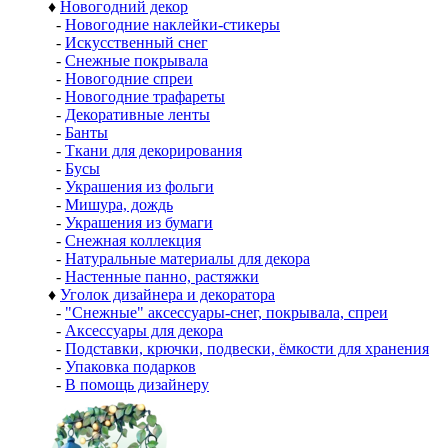
♦
Новогодний декор
-
Новогодние наклейки-стикеры
-
Искусственный снег
-
Снежные покрывала
-
Новогодние спреи
-
Новогодние трафареты
-
Декоративные ленты
-
Банты
-
Ткани для декорирования
-
Бусы
-
Украшения из фольги
-
Мишура, дождь
-
Украшения из бумаги
-
Снежная коллекция
-
Натуральные материалы для декора
-
Настенные панно, растяжки
♦
Уголок дизайнера и декоратора
-
"Снежные" аксессуары-снег, покрывала, спреи
-
Аксессуары для декора
-
Подставки, крючки, подвески, ёмкости для хранения
-
Упаковка подарков
-
В помощь дизайнеру