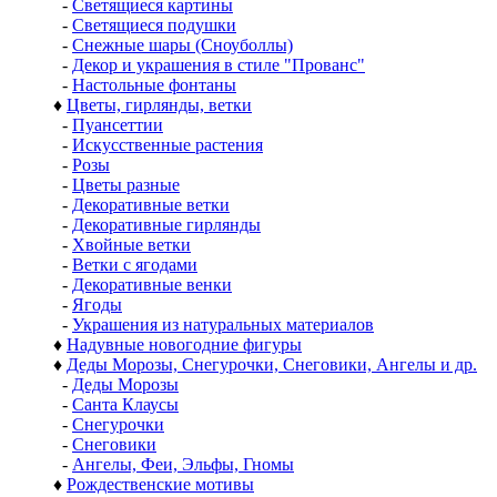
-
Светящиеся картины
-
Светящиеся подушки
-
Снежные шары (Сноуболлы)
-
Декор и украшения в стиле "Прованс"
-
Настольные фонтаны
♦
Цветы, гирлянды, ветки
-
Пуансеттии
-
Искусственные растения
-
Розы
-
Цветы разные
-
Декоративные ветки
-
Декоративные гирлянды
-
Хвойные ветки
-
Ветки с ягодами
-
Декоративные венки
-
Ягоды
-
Украшения из натуральных материалов
♦
Надувные новогодние фигуры
♦
Деды Морозы, Снегурочки, Снеговики, Ангелы и др.
-
Деды Морозы
-
Санта Клаусы
-
Снегурочки
-
Снеговики
-
Ангелы, Феи, Эльфы, Гномы
♦
Рождественские мотивы