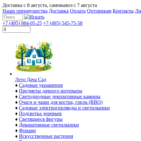
Доставка с
8 августа
, самовывоз с
7 августа
Наши преимущества
Доставка
Оплата
Оптовикам
Контакты
Ли
+7 (495) 984-05-25
+7 (495) 545-75-58
Лето Дача Сад
♦
Садовые украшения
♦
Предметы дачного интерьера
♦
Светодиодные декоративные камины
♦
Очаги и чаши для костра, гриль (BBQ)
♦
Садовые электрогирлянды и светильники
♦
Подсветка деревьев
♦
Светящиеся фигуры
♦
Декоративные светильники
♦
Фонари
♦
Искусственные растения