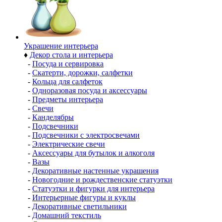
Украшение интерьера
♦
Декор стола и интерьера
-
Посуда и сервировка
-
Скатерти, дорожки, салфетки
-
Кольца для салфеток
-
Одноразовая посуда и аксессуары
-
Предметы интерьера
-
Свечи
-
Канделябры
-
Подсвечники
-
Подсвечники с электросвечами
-
Электрические свечи
-
Аксессуары для бутылок и алкоголя
-
Вазы
-
Декоративные настенные украшения
-
Новогодние и рождественские статуэтки
-
Статуэтки и фигурки для интерьера
-
Интерьерные фигуры и куклы
-
Декоративные светильники
-
Домашний текстиль