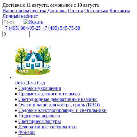
Доставка с
11 августа
, самовывоз с
10 августа
Наши преимущества
Доставка
Оплата
Оптовикам
Контакты
Личный кабинет
+7 (495) 984-05-25
+7 (495) 545-75-58
Лето Дача Сад
♦
Садовые украшения
♦
Предметы дачного интерьера
♦
Светодиодные декоративные камины
♦
Очаги и чаши для костра, гриль (BBQ)
♦
Садовые электрогирлянды и светильники
♦
Подсветка деревьев
♦
Светящиеся фигуры
♦
Декоративные светильники
♦
Фонари