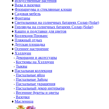
♦
Искусственные растения
♦
Вазы и вазочки
♦
Флорариумы и стеклянные клоши
♦
Садовая мебель
♦
Фонтаны
♦
Светильники на солнечных батареях Солар (Solar)
♦
Гирлянды на солнечных батареях Солар (Solar)
♦
Кашпо и подставки для цветов
♦
Коллекция Прованс
♦
Пляжный отдых
♦
Детская площадка
♦
Осеннее настроение
♦
Хэллоуин
-
Декорации и аксессуары
-
Костюмы на Хэллоуин
-
Тыквы
♦
Пасхальная коллекция
-
Пасхальные яйца
-
Пасхальные Зайцы
-
Пасхальные украшения
-
Пасхальный декор интерьера
-
Весенние букеты и цветы
-
Вазочки
♦
Масленица