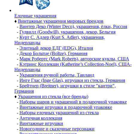
Елочные украшения
♦
Винтажные украшения мировых брендов
-
Винтер Деко (Winter Deco), украшения, ёлки, Россия
-
Гудвилл (Goodwill), украшения, декор, Бельгия
-
Курт С. Адлер (Kurt S. Adler), украшения,
Нидерланды
-
Элитный декор ЕДГ (EDG), Италия
-
Декор Больтце (Boltze), Германия
-
Марк Робертс (Mark Roberts), авторские куклы, США
-
Кэтринс Коллекшн (Katherine’s Collection-Noel), США-
Нидерланды
-
Украшения ручной работы, Таиланд
-
Инге Глас (Inge Glas), игрушки из стекла, Германия
-
Брейтнер (Breitner), игрушки в стиле "кантри",
Германия
♦
Украшения из стекла (все бренды)
-
Наборы шаров и украшений в подарочной упаковке
-
Винтажные игрушки в подарочной упаковке
-
Наборы елочных украшений из стекла
-
Античная коллекция
-
Винтажные игрушки
-
Новогодние и сказочные персонажи