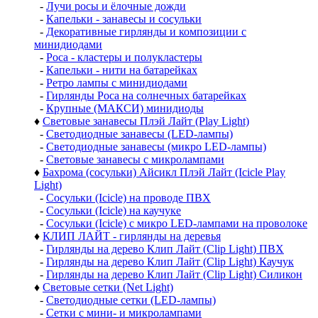
-
Лучи росы и ёлочные дожди
-
Капельки - занавесы и сосульки
-
Декоративные гирлянды и композиции с
минидиодами
-
Роса - кластеры и полукластеры
-
Капельки - нити на батарейках
-
Ретро лампы с минидиодами
-
Гирлянды Роса на солнечных батарейках
-
Крупные (МАКСИ) минидиоды
♦
Световые занавесы Плэй Лайт (Play Light)
-
Светодиодные занавесы (LED-лампы)
-
Светодиодные занавесы (микро LED-лампы)
-
Световые занавесы с микролампами
♦
Бахрома (сосульки) Айсикл Плэй Лайт (Icicle Play
Light)
-
Сосульки (Icicle) на проводе ПВХ
-
Сосульки (Icicle) на каучуке
-
Сосульки (Icicle) с микро LED-лампами на проволоке
♦
КЛИП ЛАЙТ - гирлянды на деревья
-
Гирлянды на дерево Клип Лайт (Clip Light) ПВХ
-
Гирлянды на дерево Клип Лайт (Clip Light) Каучук
-
Гирлянды на дерево Клип Лайт (Clip Light) Силикон
♦
Световые сетки (Net Light)
-
Светодиодные сетки (LED-лампы)
-
Сетки с мини- и микролампами