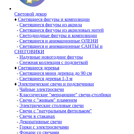
Световой декор
♦
Светящиеся фигуры и композиции
-
Светящиеся фигуры из акрила
-
Светящиеся фигуры из акриловых нитей
-
Светодиодные фигуры и композиции
-
Светящиеся и анимационные ОЛЕНИ
-
Светящиеся и анимационные САНТЫ и
СНЕГОВИКИ
-
Надувные новогодние фигуры
-
Снежная коллекция с подсветкой
♦
Светящиеся деревья
-
Светящиеся мини деревца до 90 см
-
Светящиеся деревья 1-3 м
♦
Электрические свечи и подсвечники
-
Чайные электросвечи
-
Классические "мерцающие" свечи-столбики
-
Свечи с "живым" пламенем
-
Электрические столовые свечи
-
Свечи с "натуральным фитильком"
-
Свечи в стаканах
-
Декоративные свечи
-
Горки с электросвечами
-
Фонари со свечами