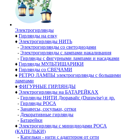
Электро­гирлянды
♦
Гирлянды на елку
♦
Электрогирлянды НИТЬ
-
Электрогирлянды со светодиодами
-
Электрогирлянды с лампами накаливания
-
Гирлянды с фигурными лампами и насадками
♦
Гирлянды МУЛЬТИШАРИКИ
♦
Гирлянды со СВЕЧАМИ
♦
РЕТРО ЛАМПЫ электрогирлянды с большими
лампами
♦
ФИГУРНЫЕ ГИРЛЯНДЫ
♦
Электрогирлянды на БАТАРЕЙКАХ
-
Гирлянды НИТИ Дюравайс (Durawise) и др.
-
Гирлянды РОСА
-
Занавесы, сосульки, сетки
-
Декоративные гирлянды
-
Батарейки
♦
Электрогирлянды с минидиодами РОСА
(КАПЕЛЬКИ)
-
Капельки - нити с адаптером от сети