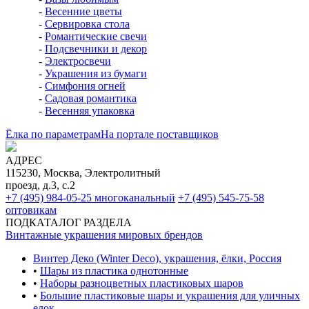
-
Весенние цветы
-
Сервировка стола
-
Романтические свечи
-
Подсвечники и декор
-
Электросвечи
-
Украшения из бумаги
-
Симфония огней
-
Садовая романтика
-
Весенняя упаковка
Ёлка по параметрам
На портале поставщиков
АДРЕС
115230, Москва, Электролитный
проезд, д.3, с.2
+7 (495) 984-05-25
многоканальный
+7 (495) 545-75-58
оптовикам
ПОДКАТАЛОГ РАЗДЕЛА
Винтажные украшения мировых брендов
Винтер Деко (Winter Deco), украшения, ёлки, Россия
•
Шары из пластика однотонные
•
Наборы разноцветных пластиковых шаров
•
Большие пластиковые шары и украшения для уличных
елок