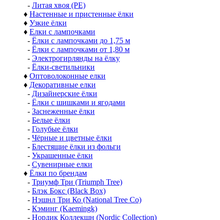
-
Литая хвоя (РЕ)
♦
Настенные и пристенные ёлки
♦
Узкие ёлки
♦
Елки с лампочками
-
Ёлки с лампочками до 1,75 м
-
Ёлки с лампочками от 1,80 м
-
Электрогирлянды на ёлку
-
Ёлки-светильники
♦
Оптоволоконные елки
♦
Декоративные елки
-
Дизайнерские ёлки
-
Ёлки с шишками и ягодами
-
Заснеженные ёлки
-
Белые ёлки
-
Голубые ёлки
-
Чёрные и цветные ёлки
-
Блестящие ёлки из фольги
-
Украшенные ёлки
-
Сувенирные елки
♦
Ёлки по брендам
-
Триумф Три (Triumph Tree)
-
Блэк Бокс (Black Box)
-
Нэшнл Три Ко (National Tree Co)
-
Кэминг (Kaemingk)
-
Нордик Коллекшн (Nordic Collection)