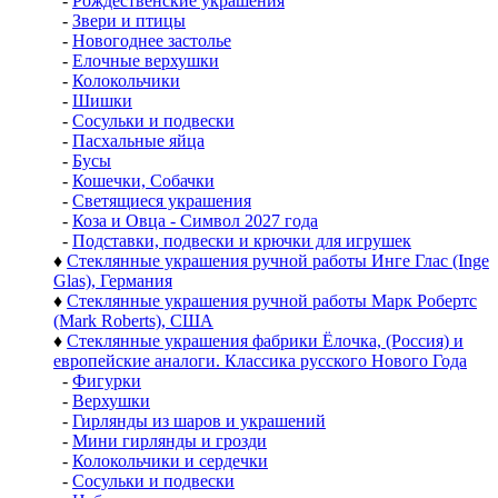
-
Рождественские украшения
-
Звери и птицы
-
Новогоднее застолье
-
Елочные верхушки
-
Колокольчики
-
Шишки
-
Сосульки и подвески
-
Пасхальные яйца
-
Бусы
-
Кошечки, Собачки
-
Светящиеся украшения
-
Коза и Овца - Символ 2027 года
-
Подставки, подвески и крючки для игрушек
♦
Стеклянные украшения ручной работы Инге Глас (Inge
Glas), Германия
♦
Стеклянные украшения ручной работы Марк Робертс
(Mark Roberts), США
♦
Стеклянные украшения фабрики Ёлочка, (Россия) и
европейские аналоги. Классика русского Нового Года
-
Фигурки
-
Верхушки
-
Гирлянды из шаров и украшений
-
Мини гирлянды и грозди
-
Колокольчики и сердечки
-
Сосульки и подвески