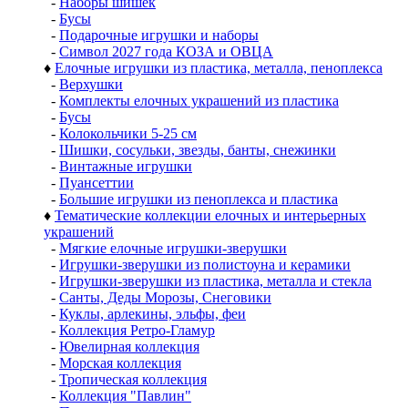
-
Наборы шишек
-
Бусы
-
Подарочные игрушки и наборы
-
Символ 2027 года КОЗА и ОВЦА
♦
Елочные игрушки из пластика, металла, пеноплекса
-
Верхушки
-
Комплекты елочных украшений из пластика
-
Бусы
-
Колокольчики 5-25 см
-
Шишки, сосульки, звезды, банты, снежинки
-
Винтажные игрушки
-
Пуансеттии
-
Большие игрушки из пеноплекса и пластика
♦
Тематические коллекции елочных и интерьерных
украшений
-
Мягкие елочные игрушки-зверушки
-
Игрушки-зверушки из полистоуна и керамики
-
Игрушки-зверушки из пластика, металла и стекла
-
Санты, Деды Морозы, Снеговики
-
Куклы, арлекины, эльфы, феи
-
Коллекция Ретро-Гламур
-
Ювелирная коллекция
-
Морская коллекция
-
Тропическая коллекция
-
Коллекция "Павлин"