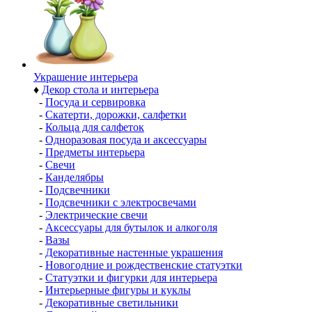
Украшение интерьера
♦
Декор стола и интерьера
-
Посуда и сервировка
-
Скатерти, дорожки, салфетки
-
Кольца для салфеток
-
Одноразовая посуда и аксессуары
-
Предметы интерьера
-
Свечи
-
Канделябры
-
Подсвечники
-
Подсвечники с электросвечами
-
Электрические свечи
-
Аксессуары для бутылок и алкоголя
-
Вазы
-
Декоративные настенные украшения
-
Новогодние и рождественские статуэтки
-
Статуэтки и фигурки для интерьера
-
Интерьерные фигуры и куклы
-
Декоративные светильники