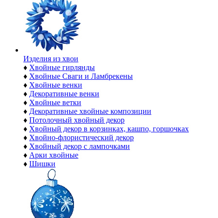
Изделия из хвои
♦
Хвойные гирлянды
♦
Хвойные Сваги и Ламбрекены
♦
Хвойные венки
♦
Декоративные венки
♦
Хвойные ветки
♦
Декоративные хвойные композиции
♦
Потолочный хвойный декор
♦
Хвойный декор в корзинках, кашпо, горшочках
♦
Хвойно-флористический декор
♦
Хвойный декор с лампочками
♦
Арки хвойные
♦
Шишки