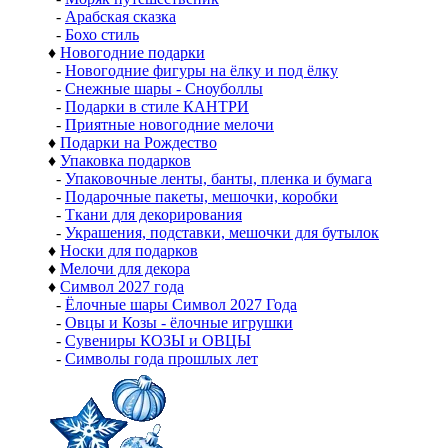
-
Арабская сказка
-
Бохо стиль
♦
Новогодние подарки
-
Новогодние фигуры на ёлку и под ёлку
-
Снежные шары - Сноуболлы
-
Подарки в стиле КАНТРИ
-
Приятные новогодние мелочи
♦
Подарки на Рождество
♦
Упаковка подарков
-
Упаковочные ленты, банты, пленка и бумага
-
Подарочные пакеты, мешочки, коробки
-
Ткани для декорирования
-
Украшения, подставки, мешочки для бутылок
♦
Носки для подарков
♦
Мелочи для декора
♦
Символ 2027 года
-
Ёлочные шары Символ 2027 Года
-
Овцы и Козы - ёлочные игрушки
-
Сувениры КОЗЫ и ОВЦЫ
-
Символы года прошлых лет