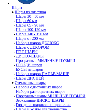
Шары
♦
Шары из пластика
-
Шары 30 - 50 мм
-
Шары 60 мм
-
Шары 65 - 90 мм
-
Шары 100-120 мм
-
Шары 140 - 150 мм
-
Шары от 200 мм
-
Наборы шаров ДЕЛЮКС
-
Шары с ДЕКОРОМ
-
ПЭТ ШАРЫ
-
ДИСКО-ШАРЫ
-
Прозрачные-МЫЛЬНЫЕ ПУЗЫРИ
-
ГРОЗДИ шаров
-
БУСЫ из шаров
-
Наборы шаров ПАПЬЕ-МАШЕ
-
Шары ДИСНЕЙ
♦
Стеклянные шары
-
Наборы однотонных шаров
-
Наборы разноцветных шаров
-
Прозрачные шары МЫЛЬНЫЕ ПУЗЫРИ
-
Зеркальные ДИСКО-ШАРЫ
-
Грозди из шариков на проволоке
-
Шары и колбы для творчества