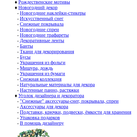
♦
Рождественские мотивы
♦
Новогодний декор
-
Новогодние наклейки-стикеры
-
Искусственный снег
-
Снежные покрывала
-
Новогодние спреи
-
Новогодние трафареты
-
Декоративные ленты
-
Банты
-
Ткани для декорирования
-
Бусы
-
Украшения из фольги
-
Мишура, дождь
-
Украшения из бумаги
-
Снежная коллекция
-
Натуральные материалы для декора
-
Настенные панно, растяжки
♦
Уголок дизайнера и декоратора
-
"Снежные" аксессуары-снег, покрывала, спреи
-
Аксессуары для декора
-
Подставки, крючки, подвески, ёмкости для хранения
-
Упаковка подарков
-
В помощь дизайнеру