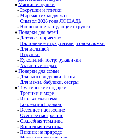
♦
Мягкие игрушки
-
Зверушки и птички
-
Мир мягких медвежат
-
Символ 2026 года ЛОШАДЬ
-
Новогодние танцующие игрушки
♦
Подарки для детей
-
Детское творчество
-
Настольные игры, паззлы, головоломки
-
Для малышей
-
Игрушки
-
Кукольный театр: рукавички
-
Активный отдых
♦
Подарки для семьи
-
Для папы, дедушки, брата
-
Для мамы, бабушки, сестры
♦
Тематические подарки
-
Тропики и море
-
Итальянская тема
-
Коллекция Прованс
-
Весеннее настроение
-
Осеннее настроение
-
Свадебная тематика
-
Восточная тематика
-
Пикник на природе
-
Моряк путешественик