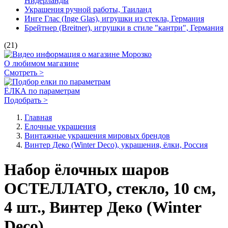
Нидерланды
Украшения ручной работы, Таиланд
Инге Глас (Inge Glas), игрушки из стекла, Германия
Брейтнер (Breitner), игрушки в стиле "кантри", Германия
(21)
О любимом магазине
Смотреть >
ЁЛКА по параметрам
Подобрать >
Главная
Елочные украшения
Винтажные украшения мировых брендов
Винтер Деко (Winter Deco), украшения, ёлки, Россия
Набор ёлочных шаров
ОСТЕЛЛАТО, стекло, 10 см,
4 шт., Винтер Деко (Winter
Deco)