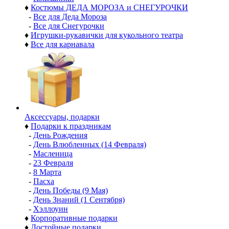
♦
Костюмы ДЕДА МОРОЗА и СНЕГУРОЧКИ
-
Все для Деда Мороза
-
Все для Снегурочки
♦
Игрушки-рукавички для кукольного театра
♦
Все для карнавала
Аксессуары, подарки
♦
Подарки к праздникам
-
День Рождения
-
День Влюбленных (14 Февраля)
-
Масленица
-
23 Февраля
-
8 Марта
-
Пасха
-
День Победы (9 Мая)
-
День Знаний (1 Сентября)
-
Хэллоуин
♦
Корпоративные подарки
♦
Достойные подарки