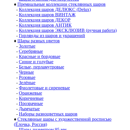
♦
Премиальные коллекции стеклянных шаров
-
Коллекция шаров ДЕЛЮКС (Delux)
-
Коллекция шаров ВИНТАЖ
-
Коллекция шаров ДЕКОР
-
Коллекция шаров АНТИК
-
Коллекция шаров ЭКСКЛЮЗИВ (ручная работа)
-
Гирлянды из шаров и украшений
♦
Шары разных цветов
-
Золотые
-
Серебряные
-
Красные и бордовые
-
Синие и голубые
-
Белые, перламутровые
-
Черные
-
Розовые
-
Зелёные
-
Фиолетовые и сиреневые
-
Оранжевые
-
Коричневые
-
Прозрачные
-
Дымчатые
-
Наборы разноцветных шаров
♦
Стеклянные шары с художественной росписью
(Ёлочка, Россия)
-
Шары диаметром 95 мм