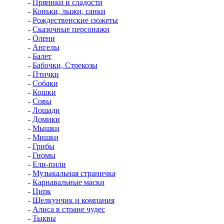
-
Пряники и сладости
-
Коньки, лыжи, санки
-
Рождественские сюжеты
-
Сказочные персонажи
-
Олени
-
Ангелы
-
Балет
-
Бабочки, Стрекозы
-
Птички
-
Собаки
-
Кошки
-
Совы
-
Лошади
-
Домики
-
Мышки
-
Мишки
-
Грибы
-
Гномы
-
Ели-пили
-
Музыкальная страничка
-
Карнавальные маски
-
Цирк
-
Щелкунчик и компания
-
Алиса в стране чудес
-
Тыквы