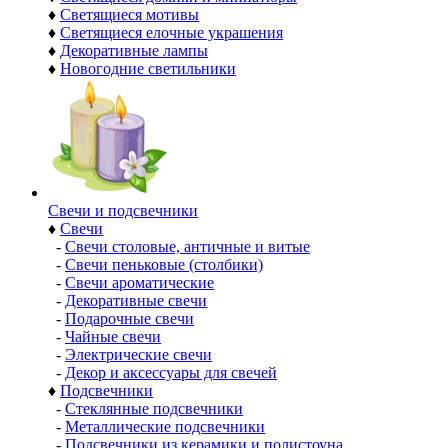
♦
Светящиеся мотивы
♦
Светящиеся елочные украшения
♦
Декоративные лампы
♦
Новогодние светильники
Свечи и подсвечники
♦
Свечи
-
Свечи столовые, античные и витые
-
Свечи пеньковые (столбики)
-
Свечи ароматические
-
Декоративные свечи
-
Подарочные свечи
-
Чайные свечи
-
Электрические свечи
-
Декор и аксессуары для свечей
♦
Подсвечники
-
Стеклянные подсвечники
-
Металлические подсвечники
-
Подсвечники из керамики и полистоуна