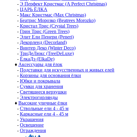
-
Э Перфект Кристмас (A Perfect Christmas)
-
ЦАРЬ ЁЛКА
-
Макс Кристмас (Max Christmas)
-
Беатрис Морозко (Beatrees Morozko)
-
Кристал Трис (Crystal Trees)
-
Грин Трис (Green Trees)
-
Элит Ели Пенери (Peneri)
-
Декорленд (Decorland)
-
Винтер Деко (Winter Deco)
-
ТриДеЛюкс (TreeDeLuxe)
-
ЁлкаДэ (ElkaDe)
♦
Аксессуары для ёлок
-
Подставки для искусственных и живых елей
-
Корзины для основания ёлки
-
Юбки и покрывала
-
Сумки для хранения
-
Светящиеся верхушки
-
Электрогирлянды
♦
Высокие уличные ёлки
-
Ствольные ели 4 - 45 м
-
Каркасные ели 4 - 45 м
-
Украшения
-
Освещение
-
Ограждения