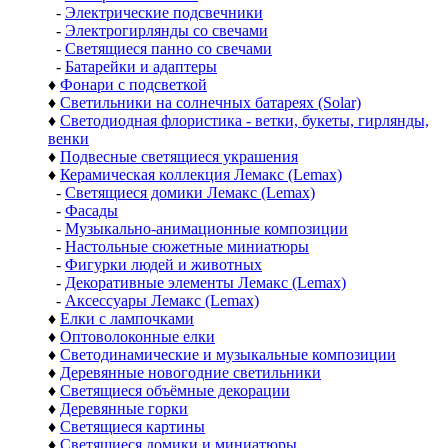
-
Электрические подсвечники
-
Электрогирлянды со свечами
-
Светящиеся панно со свечами
-
Батарейки и адаптеры
♦
Фонари с подсветкой
♦
Светильники на солнечных батареях (Solar)
♦
Светодиодная флористика - ветки, букеты, гирлянды,
венки
♦
Подвесные светящиеся украшения
♦
Керамическая коллекция Лемакс (Lemax)
-
Светящиеся домики Лемакс (Lemax)
-
Фасады
-
Музыкально-анимационные композиции
-
Настольные сюжетные миниатюры
-
Фигурки людей и животных
-
Декоративные элементы Лемакс (Lemax)
-
Аксессуары Лемакс (Lemax)
♦
Елки с лампочками
♦
Оптоволоконные елки
♦
Светодинамические и музыкальные композиции
♦
Деревянные новогодние светильники
♦
Светящиеся объёмные декорации
♦
Деревянные горки
♦
Светящиеся картины
♦
Светящиеся домики и миниатюры