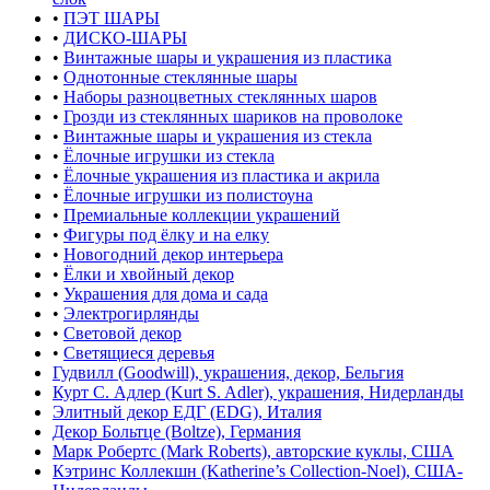
•
ПЭТ ШАРЫ
•
ДИСКО-ШАРЫ
•
Винтажные шары и украшения из пластика
•
Однотонные стеклянные шары
•
Наборы разноцветных стеклянных шаров
•
Грозди из стеклянных шариков на проволоке
•
Винтажные шары и украшения из стекла
•
Ёлочные игрушки из стекла
•
Ёлочные украшения из пластика и акрила
•
Ёлочные игрушки из полистоуна
•
Премиальные коллекции украшений
•
Фигуры под ёлку и на елку
•
Новогодний декор интерьера
•
Ёлки и хвойный декор
•
Украшения для дома и сада
•
Электрогирлянды
•
Световой декор
•
Светящиеся деревья
Гудвилл (Goodwill), украшения, декор, Бельгия
Курт С. Адлер (Kurt S. Adler), украшения, Нидерланды
Элитный декор ЕДГ (EDG), Италия
Декор Больтце (Boltze), Германия
Марк Робертс (Mark Roberts), авторские куклы, США
Кэтринс Коллекшн (Katherine’s Collection-Noel), США-