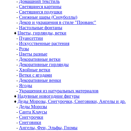
-
Домашний текстиль
-
Светящиеся картины
-
Светящиеся подушки
-
Снежные шары (Сноуболлы)
-
Декор и украшения в стиле "Прованс"
-
Настольные фонтаны
♦
Цветы, гирлянды, ветки
-
Пуансеттии
-
Искусственные растения
-
Розы
-
Цветы разные
-
Декоративные ветки
-
Декоративные гирлянды
-
Хвойные ветки
-
Ветки с ягодами
-
Декоративные венки
-
Ягоды
-
Украшения из натуральных материалов
♦
Надувные новогодние фигуры
♦
Деды Морозы, Снегурочки, Снеговики, Ангелы и др.
-
Деды Морозы
-
Санта Клаусы
-
Снегурочки
-
Снеговики
-
Ангелы, Феи, Эльфы, Гномы