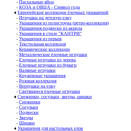
-
Пасхальные яйца
-
КОЗА и ОВЦА - Символ года
♦
Европейские коллекции ёлочных украшений
-
Игрушки на детскую елку
-
Украшения из полистоуна (ретро-коллекция)
-
Украшения-подвески из акрила
-
Украшения в стиле "КАНТРИ"
-
Украшения из перьев
-
Текстильная коллекция
-
Керамические коллекции
-
Металлические ёлочные игрушки
-
Елочные игрушки из дерева
-
Елочные игрушки из бумаги
-
Валяные игрушки
-
Кружевные украшения
-
Розовая коллекция
-
Верхушки на елку
-
Светящиеся ёлочные игрушки
♦
Снежинки, сосульки, звезды, шишки
-
Снежинки
-
Сосульки
-
Подвески
-
Звезды
-
Шишки
♦
Украшения для настольных елок