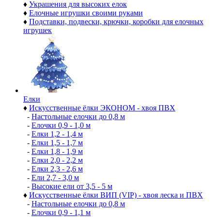
♦
Украшения для высоких елок
♦
Елочные игрушки своими руками
♦
Подставки, подвески, крючки, коробки для елочных
игрушек
Елки
♦
Искусственные ёлки ЭКОНОМ - хвоя ПВХ
-
Настольные елочки до 0,8 м
-
Елочки 0,9 - 1,0 м
-
Елки 1,2 - 1,4 м
-
Елки 1,5 - 1,7 м
-
Елки 1,8 - 1,9 м
-
Елки 2,0 - 2,2 м
-
Елки 2,3 - 2,6 м
-
Ели 2,7 - 3,0 м
-
Высокие ели от 3,5 - 5 м
♦
Искусственные ёлки ВИП (VIP) - хвоя леска и ПВХ
-
Настольные елочки до 0,8 м
-
Елочки 0,9 - 1,1 м