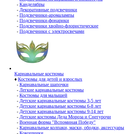
-
Канделябры
-
Декоративные подсвечники
-
Подсвечники-аромалампы
-
Подсвечники-фонарики
-
Подсвечники хвойно-флористические
-
Подсвечники с электросвечами
Карнавальные костюмы
♦
Костюмы для детей и взрослых
-
Карнавальные шапочки
-
Легкие карнавальные костюмы
-
Костюмы для малышей
-
Детские карнавальные костюмы 3-5 лет
-
Детские карнавальные костюмы 6-8 лет
-
Детские карнавальные костюмы 9-14 лет
-
Детские костюмы Деда Мороза и Снегурочи
-
Военная форма "Вспоминая Победу"
-
Карнавальные колпаки, маски, ободки, аксессуары
-
Кокошники