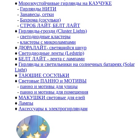
♦
Морозоустойчивые гирлянды на КАУЧУКЕ
-
Гирлянды НИТИ
-
Занавесы, сетки
-
Бахрома (сосульки)
-
СТРОБ ЛАЙТ, БЕЛТ ЛАЙТ
♦
Гирлянды-грозди (Cluster Lights)
-
светодиодные кластеры
-
кластеры с микролампами
♦
ДЮРАЛАЙТ- светящийся шнур
♦
Светодиодные ленты (Ledstrip)
♦
БЕЛТ ЛАЙТ - лента с лампами
♦
Гирлянды и светильники на солнечных батареях (Solar
Light)
♦
ТАЮЩИЕ СОСУЛЬКИ
♦
Световые ПАННО и МОТИВЫ
-
панно и мотивы для улицы
-
панно и мотивы для помещения
♦
МАКУШКИ световые для елей
♦
Лампы
♦
Аксессуары к электрогирляндам