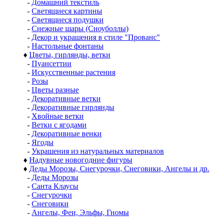
-
Домашний текстиль
-
Светящиеся картины
-
Светящиеся подушки
-
Снежные шары (Сноуболлы)
-
Декор и украшения в стиле "Прованс"
-
Настольные фонтаны
♦
Цветы, гирлянды, ветки
-
Пуансеттии
-
Искусственные растения
-
Розы
-
Цветы разные
-
Декоративные ветки
-
Декоративные гирлянды
-
Хвойные ветки
-
Ветки с ягодами
-
Декоративные венки
-
Ягоды
-
Украшения из натуральных материалов
♦
Надувные новогодние фигуры
♦
Деды Морозы, Снегурочки, Снеговики, Ангелы и др.
-
Деды Морозы
-
Санта Клаусы
-
Снегурочки
-
Снеговики
-
Ангелы, Феи, Эльфы, Гномы