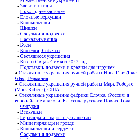
-
Рождественские украшения
-
Звери и птицы
-
Новогоднее застолье
-
Елочные верхушки
-
Колокольчики
-
Шишки
-
Сосульки и подвески
-
Пасхальные яйца
-
Бусы
-
Кошечки, Собачки
-
Светящиеся украшения
-
Коза и Овца - Символ 2027 года
-
Подставки, подвески и крючки для игрушек
♦
Стеклянные украшения ручной работы Инге Глас (Inge
Glas), Германия
♦
Стеклянные украшения ручной работы Марк Робертс
(Mark Roberts), США
♦
Стеклянные украшения фабрики Ёлочка, (Россия) и
европейские аналоги. Классика русского Нового Года
-
Фигурки
-
Верхушки
-
Гирлянды из шаров и украшений
-
Мини гирлянды и грозди
-
Колокольчики и сердечки
-
Сосульки и подвески