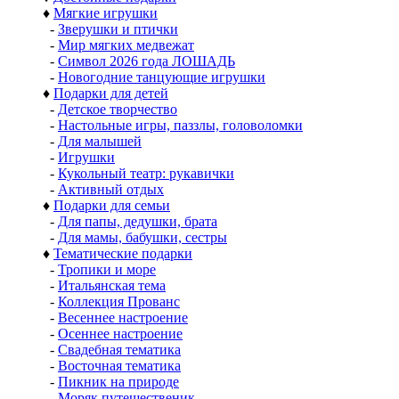
♦
Мягкие игрушки
-
Зверушки и птички
-
Мир мягких медвежат
-
Символ 2026 года ЛОШАДЬ
-
Новогодние танцующие игрушки
♦
Подарки для детей
-
Детское творчество
-
Настольные игры, паззлы, головоломки
-
Для малышей
-
Игрушки
-
Кукольный театр: рукавички
-
Активный отдых
♦
Подарки для семьи
-
Для папы, дедушки, брата
-
Для мамы, бабушки, сестры
♦
Тематические подарки
-
Тропики и море
-
Итальянская тема
-
Коллекция Прованс
-
Весеннее настроение
-
Осеннее настроение
-
Свадебная тематика
-
Восточная тематика
-
Пикник на природе
-
Моряк путешественик