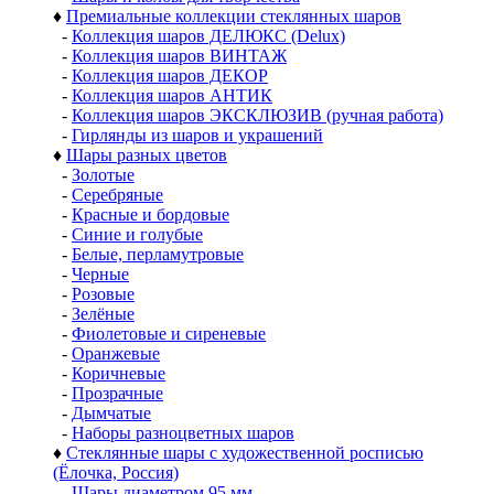
♦
Премиальные коллекции стеклянных шаров
-
Коллекция шаров ДЕЛЮКС (Delux)
-
Коллекция шаров ВИНТАЖ
-
Коллекция шаров ДЕКОР
-
Коллекция шаров АНТИК
-
Коллекция шаров ЭКСКЛЮЗИВ (ручная работа)
-
Гирлянды из шаров и украшений
♦
Шары разных цветов
-
Золотые
-
Серебряные
-
Красные и бордовые
-
Синие и голубые
-
Белые, перламутровые
-
Черные
-
Розовые
-
Зелёные
-
Фиолетовые и сиреневые
-
Оранжевые
-
Коричневые
-
Прозрачные
-
Дымчатые
-
Наборы разноцветных шаров
♦
Стеклянные шары с художественной росписью
(Ёлочка, Россия)
-
Шары диаметром 95 мм