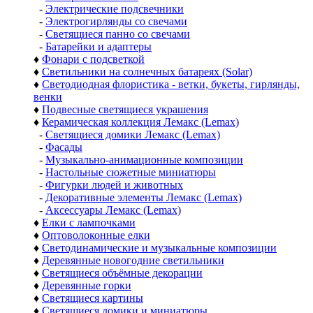
-
Электрические подсвечники
-
Электрогирлянды со свечами
-
Светящиеся панно со свечами
-
Батарейки и адаптеры
♦
Фонари с подсветкой
♦
Светильники на солнечных батареях (Solar)
♦
Светодиодная флористика - ветки, букеты, гирлянды,
венки
♦
Подвесные светящиеся украшения
♦
Керамическая коллекция Лемакс (Lemax)
-
Светящиеся домики Лемакс (Lemax)
-
Фасады
-
Музыкально-анимационные композиции
-
Настольные сюжетные миниатюры
-
Фигурки людей и животных
-
Декоративные элементы Лемакс (Lemax)
-
Аксессуары Лемакс (Lemax)
♦
Елки с лампочками
♦
Оптоволоконные елки
♦
Светодинамические и музыкальные композиции
♦
Деревянные новогодние светильники
♦
Светящиеся объёмные декорации
♦
Деревянные горки
♦
Светящиеся картины
♦
Светящиеся домики и миниатюры