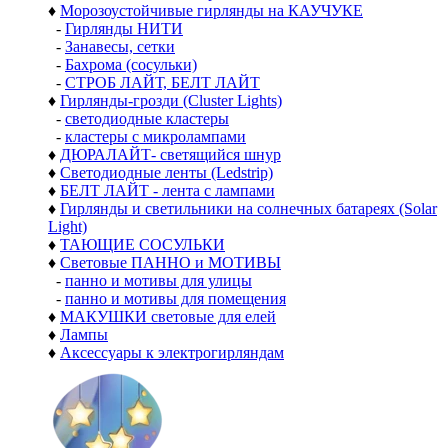
♦
Морозоустойчивые гирлянды на КАУЧУКЕ
-
Гирлянды НИТИ
-
Занавесы, сетки
-
Бахрома (сосульки)
-
СТРОБ ЛАЙТ, БЕЛТ ЛАЙТ
♦
Гирлянды-грозди (Cluster Lights)
-
светодиодные кластеры
-
кластеры с микролампами
♦
ДЮРАЛАЙТ- светящийся шнур
♦
Светодиодные ленты (Ledstrip)
♦
БЕЛТ ЛАЙТ - лента с лампами
♦
Гирлянды и светильники на солнечных батареях (Solar
Light)
♦
ТАЮЩИЕ СОСУЛЬКИ
♦
Световые ПАННО и МОТИВЫ
-
панно и мотивы для улицы
-
панно и мотивы для помещения
♦
МАКУШКИ световые для елей
♦
Лампы
♦
Аксессуары к электрогирляндам