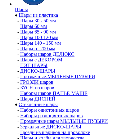
Шары
♦
Шары из пластика
-
Шары 30 - 50 мм
-
Шары 60 мм
-
Шары 65 - 90 мм
-
Шары 100-120 мм
-
Шары 140 - 150 мм
-
Шары от 200 мм
-
Наборы шаров ДЕЛЮКС
-
Шары с ДЕКОРОМ
-
ПЭТ ШАРЫ
-
ДИСКО-ШАРЫ
-
Прозрачные-МЫЛЬНЫЕ ПУЗЫРИ
-
ГРОЗДИ шаров
-
БУСЫ из шаров
-
Наборы шаров ПАПЬЕ-МАШЕ
-
Шары ДИСНЕЙ
♦
Стеклянные шары
-
Наборы однотонных шаров
-
Наборы разноцветных шаров
-
Прозрачные шары МЫЛЬНЫЕ ПУЗЫРИ
-
Зеркальные ДИСКО-ШАРЫ
-
Грозди из шариков на проволоке
-
Шары и колбы для творчества