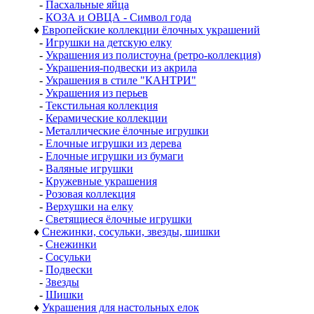
-
Пасхальные яйца
-
КОЗА и ОВЦА - Символ года
♦
Европейские коллекции ёлочных украшений
-
Игрушки на детскую елку
-
Украшения из полистоуна (ретро-коллекция)
-
Украшения-подвески из акрила
-
Украшения в стиле "КАНТРИ"
-
Украшения из перьев
-
Текстильная коллекция
-
Керамические коллекции
-
Металлические ёлочные игрушки
-
Елочные игрушки из дерева
-
Елочные игрушки из бумаги
-
Валяные игрушки
-
Кружевные украшения
-
Розовая коллекция
-
Верхушки на елку
-
Светящиеся ёлочные игрушки
♦
Снежинки, сосульки, звезды, шишки
-
Снежинки
-
Сосульки
-
Подвески
-
Звезды
-
Шишки
♦
Украшения для настольных елок