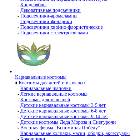
-
Канделябры
-
Декоративные подсвечники
-
Подсвечники-аромалампы
-
Подсвечники-фонарики
-
Подсвечники хвойно-флористические
-
Подсвечники с электросвечами
Карнавальные костюмы
♦
Костюмы для детей и взрослых
-
Карнавальные шапочки
-
Легкие карнавальные костюмы
-
Костюмы для малышей
-
Детские карнавальные костюмы 3-5 лет
-
Детские карнавальные костюмы 6-8 лет
-
Детские карнавальные костюмы 9-14 лет
-
Детские костюмы Деда Мороза и Снегурочи
-
Военная форма "Вспоминая Победу"
-
Карнавальные колпаки, маски, ободки, аксессуары
-
Кокошники