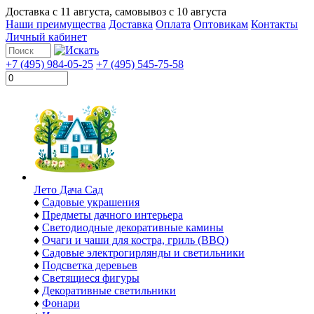
Доставка с
11 августа
, самовывоз с
10 августа
Наши преимущества
Доставка
Оплата
Оптовикам
Контакты
Личный кабинет
+7 (495) 984-05-25
+7 (495) 545-75-58
Лето Дача Сад
♦
Садовые украшения
♦
Предметы дачного интерьера
♦
Светодиодные декоративные камины
♦
Очаги и чаши для костра, гриль (BBQ)
♦
Садовые электрогирлянды и светильники
♦
Подсветка деревьев
♦
Светящиеся фигуры
♦
Декоративные светильники
♦
Фонари