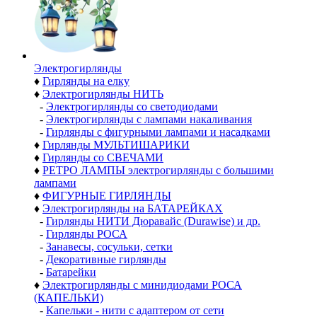
Электро­гирлянды
♦
Гирлянды на елку
♦
Электрогирлянды НИТЬ
-
Электрогирлянды со светодиодами
-
Электрогирлянды с лампами накаливания
-
Гирлянды с фигурными лампами и насадками
♦
Гирлянды МУЛЬТИШАРИКИ
♦
Гирлянды со СВЕЧАМИ
♦
РЕТРО ЛАМПЫ электрогирлянды с большими
лампами
♦
ФИГУРНЫЕ ГИРЛЯНДЫ
♦
Электрогирлянды на БАТАРЕЙКАХ
-
Гирлянды НИТИ Дюравайс (Durawise) и др.
-
Гирлянды РОСА
-
Занавесы, сосульки, сетки
-
Декоративные гирлянды
-
Батарейки
♦
Электрогирлянды с минидиодами РОСА
(КАПЕЛЬКИ)
-
Капельки - нити с адаптером от сети