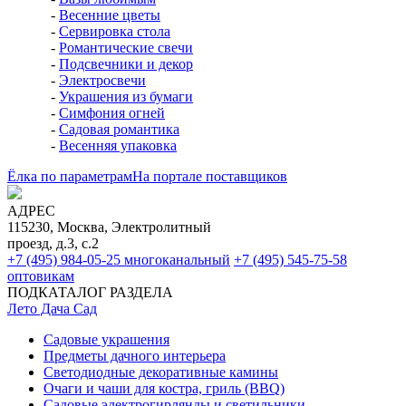
-
Весенние цветы
-
Сервировка стола
-
Романтические свечи
-
Подсвечники и декор
-
Электросвечи
-
Украшения из бумаги
-
Симфония огней
-
Садовая романтика
-
Весенняя упаковка
Ёлка по параметрам
На портале поставщиков
АДРЕС
115230, Москва, Электролитный
проезд, д.3, с.2
+7 (495) 984-05-25
многоканальный
+7 (495) 545-75-58
оптовикам
ПОДКАТАЛОГ РАЗДЕЛА
Лето Дача Сад
Садовые украшения
Предметы дачного интерьера
Светодиодные декоративные камины
Очаги и чаши для костра, гриль (BBQ)
Садовые электрогирлянды и светильники