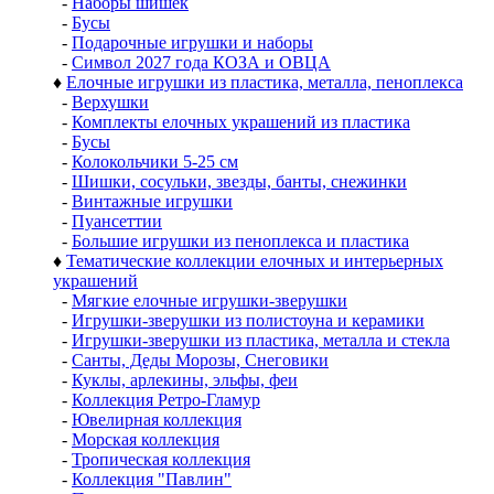
-
Наборы шишек
-
Бусы
-
Подарочные игрушки и наборы
-
Символ 2027 года КОЗА и ОВЦА
♦
Елочные игрушки из пластика, металла, пеноплекса
-
Верхушки
-
Комплекты елочных украшений из пластика
-
Бусы
-
Колокольчики 5-25 см
-
Шишки, сосульки, звезды, банты, снежинки
-
Винтажные игрушки
-
Пуансеттии
-
Большие игрушки из пеноплекса и пластика
♦
Тематические коллекции елочных и интерьерных
украшений
-
Мягкие елочные игрушки-зверушки
-
Игрушки-зверушки из полистоуна и керамики
-
Игрушки-зверушки из пластика, металла и стекла
-
Санты, Деды Морозы, Снеговики
-
Куклы, арлекины, эльфы, феи
-
Коллекция Ретро-Гламур
-
Ювелирная коллекция
-
Морская коллекция
-
Тропическая коллекция
-
Коллекция "Павлин"