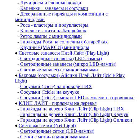
-
Лучи росы и ёлочные дожди
-
Капельки - занавесы и сосульки
-
Декоративные гирлянды и композиции с
минидиодами
-
Роса - кластеры и полукластеры
-
Капельки - нити на батарейках
-
Ретро лампы с минидиодами
-
Гирлянды Роса на солнечных батарейках
-
Крупные (МАКСИ) минидиоды
♦
Световые занавесы Плэй Лайт (Play Light)
-
Светодиодные занавесы (LED-лампы)
-
Светодиодные занавесы (микро LED-лампы)
-
Световые занавесы с микролампами
♦
Бахрома (сосульки) Айсикл Плэй Лайт (Icicle Play
Light)
-
Сосульки (Icicle) на проводе ПВХ
-
Сосульки (Icicle) на каучуке
-
Сосульки (Icicle) с микро LED-лампами на проволоке
♦
КЛИП ЛАЙТ - гирлянды на деревья
-
Гирлянды на дерево Клип Лайт (Clip Light) ПВХ
-
Гирлянды на дерево Клип Лайт (Clip Light) Каучук
-
Гирлянды на дерево Клип Лайт (Clip Light) Силикон
♦
Световые сетки (Net Light)
-
Светодиодные сетки (LED-лампы)
-
Сетки с мини- и микролампами