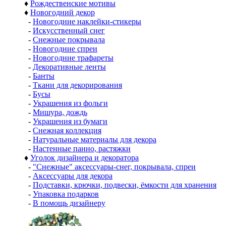
♦
Рождественские мотивы
♦
Новогодний декор
-
Новогодние наклейки-стикеры
-
Искусственный снег
-
Снежные покрывала
-
Новогодние спреи
-
Новогодние трафареты
-
Декоративные ленты
-
Банты
-
Ткани для декорирования
-
Бусы
-
Украшения из фольги
-
Мишура, дождь
-
Украшения из бумаги
-
Снежная коллекция
-
Натуральные материалы для декора
-
Настенные панно, растяжки
♦
Уголок дизайнера и декоратора
-
"Снежные" аксессуары-снег, покрывала, спреи
-
Аксессуары для декора
-
Подставки, крючки, подвески, ёмкости для хранения
-
Упаковка подарков
-
В помощь дизайнеру