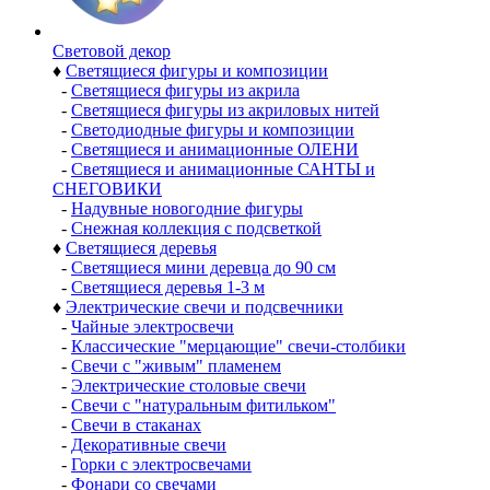
Световой декор
♦
Светящиеся фигуры и композиции
-
Светящиеся фигуры из акрила
-
Светящиеся фигуры из акриловых нитей
-
Светодиодные фигуры и композиции
-
Светящиеся и анимационные ОЛЕНИ
-
Светящиеся и анимационные САНТЫ и
СНЕГОВИКИ
-
Надувные новогодние фигуры
-
Снежная коллекция с подсветкой
♦
Светящиеся деревья
-
Светящиеся мини деревца до 90 см
-
Светящиеся деревья 1-3 м
♦
Электрические свечи и подсвечники
-
Чайные электросвечи
-
Классические "мерцающие" свечи-столбики
-
Свечи с "живым" пламенем
-
Электрические столовые свечи
-
Свечи с "натуральным фитильком"
-
Свечи в стаканах
-
Декоративные свечи
-
Горки с электросвечами
-
Фонари со свечами