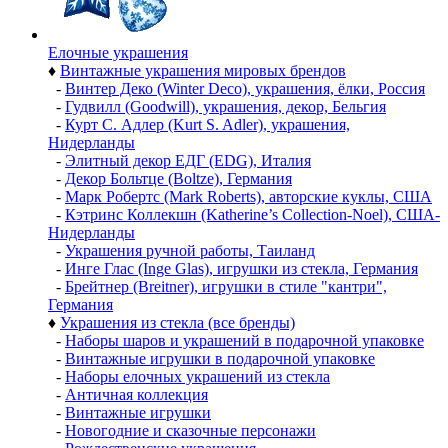
Елочные украшения
♦
Винтажные украшения мировых брендов
-
Винтер Деко (Winter Deco), украшения, ёлки, Россия
-
Гудвилл (Goodwill), украшения, декор, Бельгия
-
Курт С. Адлер (Kurt S. Adler), украшения,
Нидерланды
-
Элитный декор ЕДГ (EDG), Италия
-
Декор Больтце (Boltze), Германия
-
Марк Робертс (Mark Roberts), авторские куклы, США
-
Кэтринс Коллекшн (Katherine’s Collection-Noel), США-
Нидерланды
-
Украшения ручной работы, Таиланд
-
Инге Глас (Inge Glas), игрушки из стекла, Германия
-
Брейтнер (Breitner), игрушки в стиле "кантри",
Германия
♦
Украшения из стекла (все бренды)
-
Наборы шаров и украшений в подарочной упаковке
-
Винтажные игрушки в подарочной упаковке
-
Наборы елочных украшений из стекла
-
Античная коллекция
-
Винтажные игрушки
-
Новогодние и сказочные персонажи