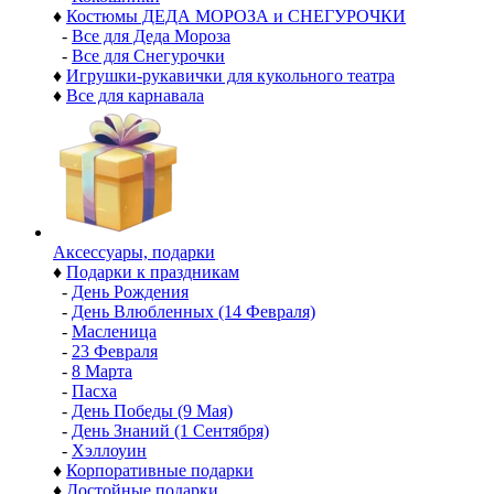
♦
Костюмы ДЕДА МОРОЗА и СНЕГУРОЧКИ
-
Все для Деда Мороза
-
Все для Снегурочки
♦
Игрушки-рукавички для кукольного театра
♦
Все для карнавала
Аксессуары, подарки
♦
Подарки к праздникам
-
День Рождения
-
День Влюбленных (14 Февраля)
-
Масленица
-
23 Февраля
-
8 Марта
-
Пасха
-
День Победы (9 Мая)
-
День Знаний (1 Сентября)
-
Хэллоуин
♦
Корпоративные подарки
♦
Достойные подарки