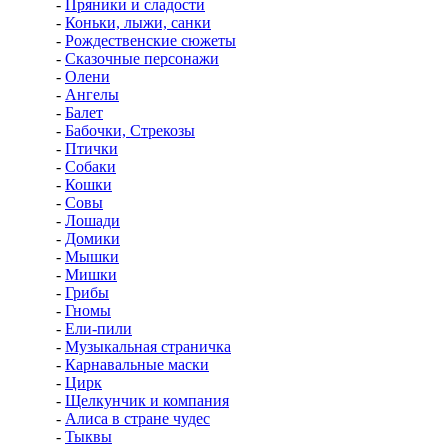
-
Пряники и сладости
-
Коньки, лыжи, санки
-
Рождественские сюжеты
-
Сказочные персонажи
-
Олени
-
Ангелы
-
Балет
-
Бабочки, Стрекозы
-
Птички
-
Собаки
-
Кошки
-
Совы
-
Лошади
-
Домики
-
Мышки
-
Мишки
-
Грибы
-
Гномы
-
Ели-пили
-
Музыкальная страничка
-
Карнавальные маски
-
Цирк
-
Щелкунчик и компания
-
Алиса в стране чудес
-
Тыквы