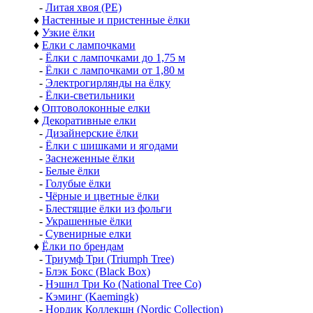
-
Литая хвоя (РЕ)
♦
Настенные и пристенные ёлки
♦
Узкие ёлки
♦
Елки с лампочками
-
Ёлки с лампочками до 1,75 м
-
Ёлки с лампочками от 1,80 м
-
Электрогирлянды на ёлку
-
Ёлки-светильники
♦
Оптоволоконные елки
♦
Декоративные елки
-
Дизайнерские ёлки
-
Ёлки с шишками и ягодами
-
Заснеженные ёлки
-
Белые ёлки
-
Голубые ёлки
-
Чёрные и цветные ёлки
-
Блестящие ёлки из фольги
-
Украшенные ёлки
-
Сувенирные елки
♦
Ёлки по брендам
-
Триумф Три (Triumph Tree)
-
Блэк Бокс (Black Box)
-
Нэшнл Три Ко (National Tree Co)
-
Кэминг (Kaemingk)
-
Нордик Коллекшн (Nordic Collection)