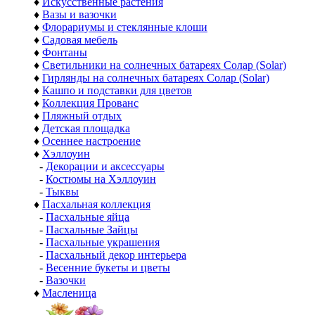
♦
Искусственные растения
♦
Вазы и вазочки
♦
Флорариумы и стеклянные клоши
♦
Садовая мебель
♦
Фонтаны
♦
Светильники на солнечных батареях Солар (Solar)
♦
Гирлянды на солнечных батареях Солар (Solar)
♦
Кашпо и подставки для цветов
♦
Коллекция Прованс
♦
Пляжный отдых
♦
Детская площадка
♦
Осеннее настроение
♦
Хэллоуин
-
Декорации и аксессуары
-
Костюмы на Хэллоуин
-
Тыквы
♦
Пасхальная коллекция
-
Пасхальные яйца
-
Пасхальные Зайцы
-
Пасхальные украшения
-
Пасхальный декор интерьера
-
Весенние букеты и цветы
-
Вазочки
♦
Масленица