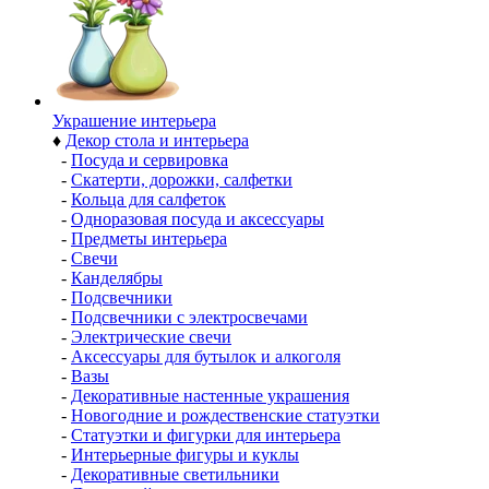
Украшение интерьера
♦
Декор стола и интерьера
-
Посуда и сервировка
-
Скатерти, дорожки, салфетки
-
Кольца для салфеток
-
Одноразовая посуда и аксессуары
-
Предметы интерьера
-
Свечи
-
Канделябры
-
Подсвечники
-
Подсвечники с электросвечами
-
Электрические свечи
-
Аксессуары для бутылок и алкоголя
-
Вазы
-
Декоративные настенные украшения
-
Новогодние и рождественские статуэтки
-
Статуэтки и фигурки для интерьера
-
Интерьерные фигуры и куклы
-
Декоративные светильники