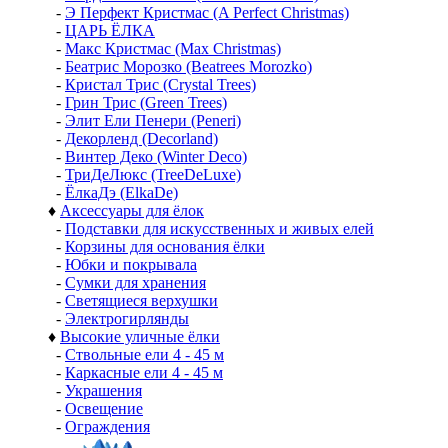
-
Э Перфект Кристмас (A Perfect Christmas)
-
ЦАРЬ ЁЛКА
-
Макс Кристмас (Max Christmas)
-
Беатрис Морозко (Beatrees Morozko)
-
Кристал Трис (Crystal Trees)
-
Грин Трис (Green Trees)
-
Элит Ели Пенери (Peneri)
-
Декорленд (Decorland)
-
Винтер Деко (Winter Deco)
-
ТриДеЛюкс (TreeDeLuxe)
-
ЁлкаДэ (ElkaDe)
♦
Аксессуары для ёлок
-
Подставки для искусственных и живых елей
-
Корзины для основания ёлки
-
Юбки и покрывала
-
Сумки для хранения
-
Светящиеся верхушки
-
Электрогирлянды
♦
Высокие уличные ёлки
-
Ствольные ели 4 - 45 м
-
Каркасные ели 4 - 45 м
-
Украшения
-
Освещение
-
Ограждения