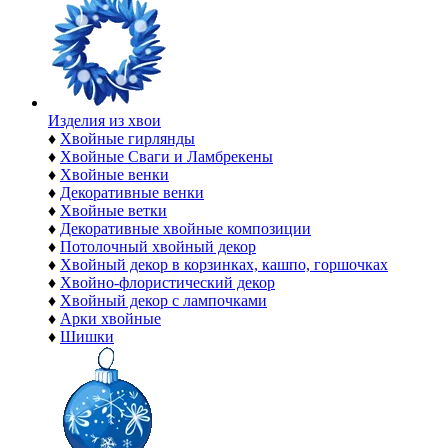
Изделия из хвои
♦
Хвойные гирлянды
♦
Хвойные Сваги и Ламбрекены
♦
Хвойные венки
♦
Декоративные венки
♦
Хвойные ветки
♦
Декоративные хвойные композиции
♦
Потолочный хвойный декор
♦
Хвойный декор в корзинках, кашпо, горшочках
♦
Хвойно-флористический декор
♦
Хвойный декор с лампочками
♦
Арки хвойные
♦
Шишки