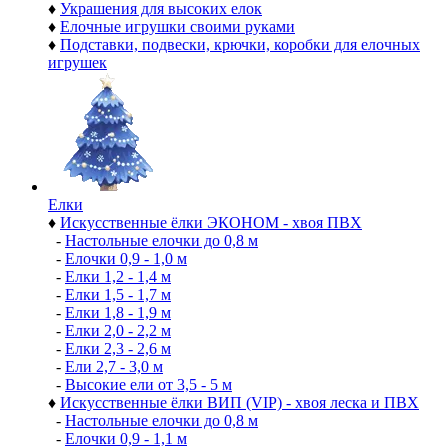
♦
Украшения для высоких елок
♦
Елочные игрушки своими руками
♦
Подставки, подвески, крючки, коробки для елочных
игрушек
Елки
♦
Искусственные ёлки ЭКОНОМ - хвоя ПВХ
-
Настольные елочки до 0,8 м
-
Елочки 0,9 - 1,0 м
-
Елки 1,2 - 1,4 м
-
Елки 1,5 - 1,7 м
-
Елки 1,8 - 1,9 м
-
Елки 2,0 - 2,2 м
-
Елки 2,3 - 2,6 м
-
Ели 2,7 - 3,0 м
-
Высокие ели от 3,5 - 5 м
♦
Искусственные ёлки ВИП (VIP) - хвоя леска и ПВХ
-
Настольные елочки до 0,8 м
-
Елочки 0,9 - 1,1 м