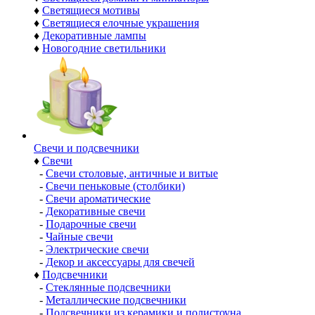
♦
Светящиеся мотивы
♦
Светящиеся елочные украшения
♦
Декоративные лампы
♦
Новогодние светильники
Свечи и подсвечники
♦
Свечи
-
Свечи столовые, античные и витые
-
Свечи пеньковые (столбики)
-
Свечи ароматические
-
Декоративные свечи
-
Подарочные свечи
-
Чайные свечи
-
Электрические свечи
-
Декор и аксессуары для свечей
♦
Подсвечники
-
Стеклянные подсвечники
-
Металлические подсвечники
-
Подсвечники из керамики и полистоуна