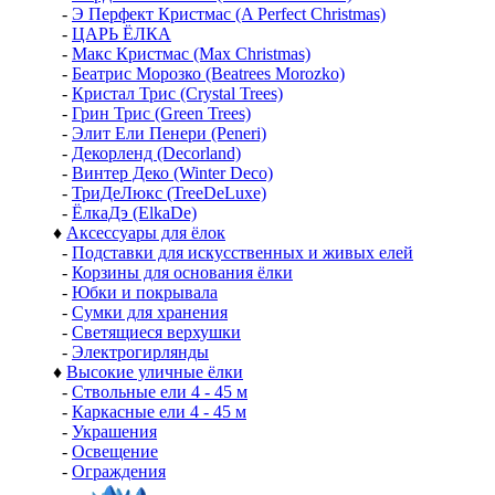
-
Э Перфект Кристмас (A Perfect Christmas)
-
ЦАРЬ ЁЛКА
-
Макс Кристмас (Max Christmas)
-
Беатрис Морозко (Beatrees Morozko)
-
Кристал Трис (Crystal Trees)
-
Грин Трис (Green Trees)
-
Элит Ели Пенери (Peneri)
-
Декорленд (Decorland)
-
Винтер Деко (Winter Deco)
-
ТриДеЛюкс (TreeDeLuxe)
-
ЁлкаДэ (ElkaDe)
♦
Аксессуары для ёлок
-
Подставки для искусственных и живых елей
-
Корзины для основания ёлки
-
Юбки и покрывала
-
Сумки для хранения
-
Светящиеся верхушки
-
Электрогирлянды
♦
Высокие уличные ёлки
-
Ствольные ели 4 - 45 м
-
Каркасные ели 4 - 45 м
-
Украшения
-
Освещение
-
Ограждения