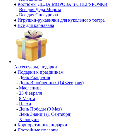
♦
Костюмы ДЕДА МОРОЗА и СНЕГУРОЧКИ
-
Все для Деда Мороза
-
Все для Снегурочки
♦
Игрушки-рукавички для кукольного театра
♦
Все для карнавала
Аксессуары, подарки
♦
Подарки к праздникам
-
День Рождения
-
День Влюбленных (14 Февраля)
-
Масленица
-
23 Февраля
-
8 Марта
-
Пасха
-
День Победы (9 Мая)
-
День Знаний (1 Сентября)
-
Хэллоуин
♦
Корпоративные подарки
♦
Достойные подарки