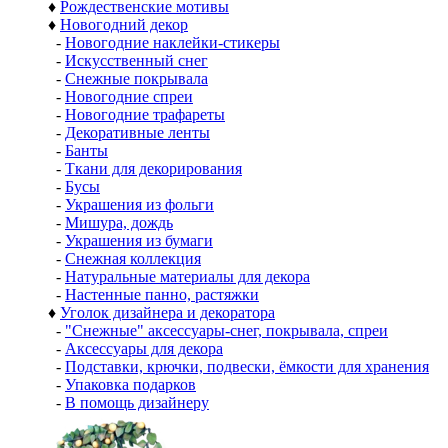
♦
Рождественские мотивы
♦
Новогодний декор
-
Новогодние наклейки-стикеры
-
Искусственный снег
-
Снежные покрывала
-
Новогодние спреи
-
Новогодние трафареты
-
Декоративные ленты
-
Банты
-
Ткани для декорирования
-
Бусы
-
Украшения из фольги
-
Мишура, дождь
-
Украшения из бумаги
-
Снежная коллекция
-
Натуральные материалы для декора
-
Настенные панно, растяжки
♦
Уголок дизайнера и декоратора
-
"Снежные" аксессуары-снег, покрывала, спреи
-
Аксессуары для декора
-
Подставки, крючки, подвески, ёмкости для хранения
-
Упаковка подарков
-
В помощь дизайнеру