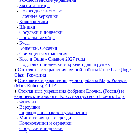
-
Рождественские украшения
-
Звери и птицы
-
Новогоднее застолье
-
Елочные верхушки
-
Колокольчики
-
Шишки
-
Сосульки и подвески
-
Пасхальные яйца
-
Бусы
-
Кошечки, Собачки
-
Светящиеся украшения
-
Коза и Овца - Символ 2027 года
-
Подставки, подвески и крючки для игрушек
♦
Стеклянные украшения ручной работы Инге Глас (Inge
Glas), Германия
♦
Стеклянные украшения ручной работы Марк Робертс
(Mark Roberts), США
♦
Стеклянные украшения фабрики Ёлочка, (Россия) и
европейские аналоги. Классика русского Нового Года
-
Фигурки
-
Верхушки
-
Гирлянды из шаров и украшений
-
Мини гирлянды и грозди
-
Колокольчики и сердечки
-
Сосульки и подвески