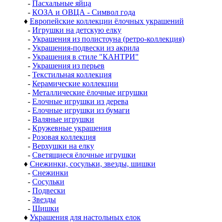
-
Пасхальные яйца
-
КОЗА и ОВЦА - Символ года
♦
Европейские коллекции ёлочных украшений
-
Игрушки на детскую елку
-
Украшения из полистоуна (ретро-коллекция)
-
Украшения-подвески из акрила
-
Украшения в стиле "КАНТРИ"
-
Украшения из перьев
-
Текстильная коллекция
-
Керамические коллекции
-
Металлические ёлочные игрушки
-
Елочные игрушки из дерева
-
Елочные игрушки из бумаги
-
Валяные игрушки
-
Кружевные украшения
-
Розовая коллекция
-
Верхушки на елку
-
Светящиеся ёлочные игрушки
♦
Снежинки, сосульки, звезды, шишки
-
Снежинки
-
Сосульки
-
Подвески
-
Звезды
-
Шишки
♦
Украшения для настольных елок