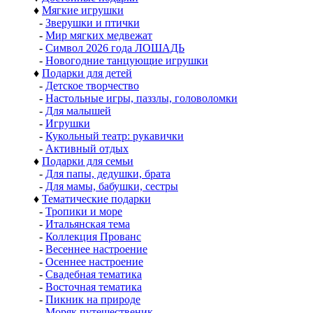
♦
Мягкие игрушки
-
Зверушки и птички
-
Мир мягких медвежат
-
Символ 2026 года ЛОШАДЬ
-
Новогодние танцующие игрушки
♦
Подарки для детей
-
Детское творчество
-
Настольные игры, паззлы, головоломки
-
Для малышей
-
Игрушки
-
Кукольный театр: рукавички
-
Активный отдых
♦
Подарки для семьи
-
Для папы, дедушки, брата
-
Для мамы, бабушки, сестры
♦
Тематические подарки
-
Тропики и море
-
Итальянская тема
-
Коллекция Прованс
-
Весеннее настроение
-
Осеннее настроение
-
Свадебная тематика
-
Восточная тематика
-
Пикник на природе
-
Моряк путешественик