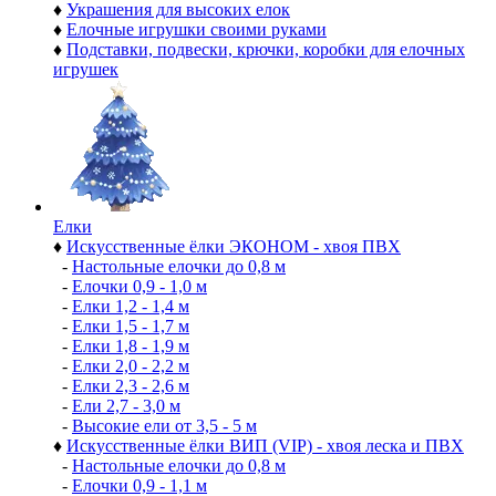
♦
Украшения для высоких елок
♦
Елочные игрушки своими руками
♦
Подставки, подвески, крючки, коробки для елочных
игрушек
Елки
♦
Искусственные ёлки ЭКОНОМ - хвоя ПВХ
-
Настольные елочки до 0,8 м
-
Елочки 0,9 - 1,0 м
-
Елки 1,2 - 1,4 м
-
Елки 1,5 - 1,7 м
-
Елки 1,8 - 1,9 м
-
Елки 2,0 - 2,2 м
-
Елки 2,3 - 2,6 м
-
Ели 2,7 - 3,0 м
-
Высокие ели от 3,5 - 5 м
♦
Искусственные ёлки ВИП (VIP) - хвоя леска и ПВХ
-
Настольные елочки до 0,8 м
-
Елочки 0,9 - 1,1 м