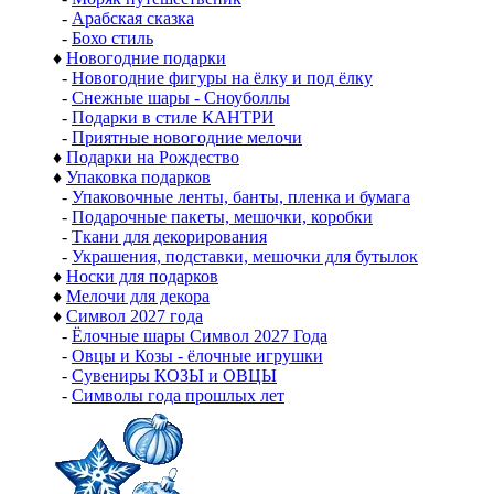
-
Арабская сказка
-
Бохо стиль
♦
Новогодние подарки
-
Новогодние фигуры на ёлку и под ёлку
-
Снежные шары - Сноуболлы
-
Подарки в стиле КАНТРИ
-
Приятные новогодние мелочи
♦
Подарки на Рождество
♦
Упаковка подарков
-
Упаковочные ленты, банты, пленка и бумага
-
Подарочные пакеты, мешочки, коробки
-
Ткани для декорирования
-
Украшения, подставки, мешочки для бутылок
♦
Носки для подарков
♦
Мелочи для декора
♦
Символ 2027 года
-
Ёлочные шары Символ 2027 Года
-
Овцы и Козы - ёлочные игрушки
-
Сувениры КОЗЫ и ОВЦЫ
-
Символы года прошлых лет