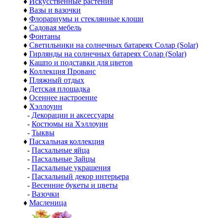
♦
Искусственные растения
♦
Вазы и вазочки
♦
Флорариумы и стеклянные клоши
♦
Садовая мебель
♦
Фонтаны
♦
Светильники на солнечных батареях Солар (Solar)
♦
Гирлянды на солнечных батареях Солар (Solar)
♦
Кашпо и подставки для цветов
♦
Коллекция Прованс
♦
Пляжный отдых
♦
Детская площадка
♦
Осеннее настроение
♦
Хэллоуин
-
Декорации и аксессуары
-
Костюмы на Хэллоуин
-
Тыквы
♦
Пасхальная коллекция
-
Пасхальные яйца
-
Пасхальные Зайцы
-
Пасхальные украшения
-
Пасхальный декор интерьера
-
Весенние букеты и цветы
-
Вазочки
♦
Масленица