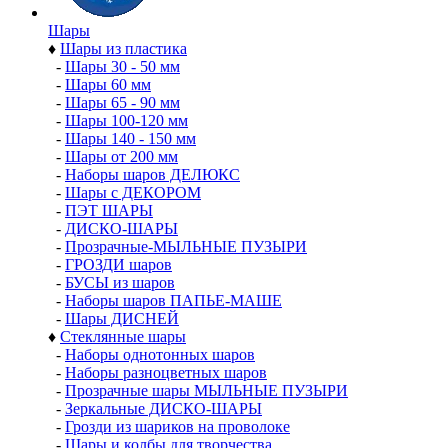
Шары
♦
Шары из пластика
-
Шары 30 - 50 мм
-
Шары 60 мм
-
Шары 65 - 90 мм
-
Шары 100-120 мм
-
Шары 140 - 150 мм
-
Шары от 200 мм
-
Наборы шаров ДЕЛЮКС
-
Шары с ДЕКОРОМ
-
ПЭТ ШАРЫ
-
ДИСКО-ШАРЫ
-
Прозрачные-МЫЛЬНЫЕ ПУЗЫРИ
-
ГРОЗДИ шаров
-
БУСЫ из шаров
-
Наборы шаров ПАПЬЕ-МАШЕ
-
Шары ДИСНЕЙ
♦
Стеклянные шары
-
Наборы однотонных шаров
-
Наборы разноцветных шаров
-
Прозрачные шары МЫЛЬНЫЕ ПУЗЫРИ
-
Зеркальные ДИСКО-ШАРЫ
-
Грозди из шариков на проволоке
-
Шары и колбы для творчества