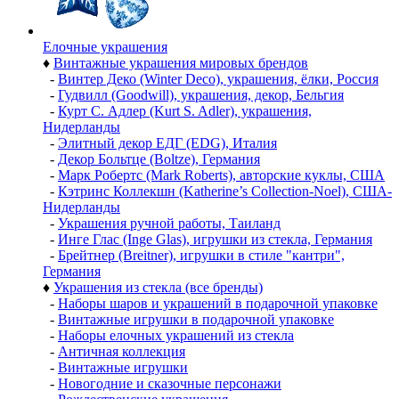
Елочные украшения
♦
Винтажные украшения мировых брендов
-
Винтер Деко (Winter Deco), украшения, ёлки, Россия
-
Гудвилл (Goodwill), украшения, декор, Бельгия
-
Курт С. Адлер (Kurt S. Adler), украшения,
Нидерланды
-
Элитный декор ЕДГ (EDG), Италия
-
Декор Больтце (Boltze), Германия
-
Марк Робертс (Mark Roberts), авторские куклы, США
-
Кэтринс Коллекшн (Katherine’s Collection-Noel), США-
Нидерланды
-
Украшения ручной работы, Таиланд
-
Инге Глас (Inge Glas), игрушки из стекла, Германия
-
Брейтнер (Breitner), игрушки в стиле "кантри",
Германия
♦
Украшения из стекла (все бренды)
-
Наборы шаров и украшений в подарочной упаковке
-
Винтажные игрушки в подарочной упаковке
-
Наборы елочных украшений из стекла
-
Античная коллекция
-
Винтажные игрушки
-
Новогодние и сказочные персонажи