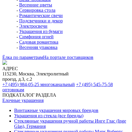
-
Весенние цветы
-
Сервировка стола
-
Романтические свечи
-
Подсвечники и декор
-
Электросвечи
-
Украшения из бумаги
-
Симфония огней
-
Садовая романтика
-
Весенняя упаковка
Ёлка по параметрам
На портале поставщиков
АДРЕС
115230, Москва, Электролитный
проезд, д.3, с.2
+7 (495) 984-05-25
многоканальный
+7 (495) 545-75-58
оптовикам
ПОДКАТАЛОГ РАЗДЕЛА
Елочные украшения
Винтажные украшения мировых брендов
Украшения из стекла (все бренды)
Стеклянные украшения ручной работы Инге Глас (Inge
Glas), Германия
Стеклянные украшения ручной работы Марк Робертс