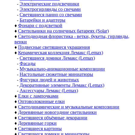
-
Электрические подсвечники
-
Электрогирлянды со свечами
-
Светящиеся панно со свечами
-
Батарейки и адаптеры
♦
Фонари с подсветкой
♦
Светильники на солнечных батареях (Solar)
♦
Светодиодная флористика - ветки, букеты, гирлянды,
венки
♦
Подвесные светящиеся украшения
♦
Керамическая коллекция Лемакс (Lemax)
-
Светящиеся домики Лемакс (Lemax)
-
Фасады
-
Музыкально-анимационные композиции
-
Настольные сюжетные миниатюры
-
Фигурки людей и животных
-
Декоративные элементы Лемакс (Lemax)
-
Аксессуары Лемакс (Lemax)
♦
Елки с лампочками
♦
Оптоволоконные елки
♦
Светодинамические и музыкальные композиции
♦
Деревянные новогодние светильники
♦
Светящиеся объёмные декорации
♦
Деревянные горки
♦
Светящиеся картины
♦
Светящиеся домики и миниатюры