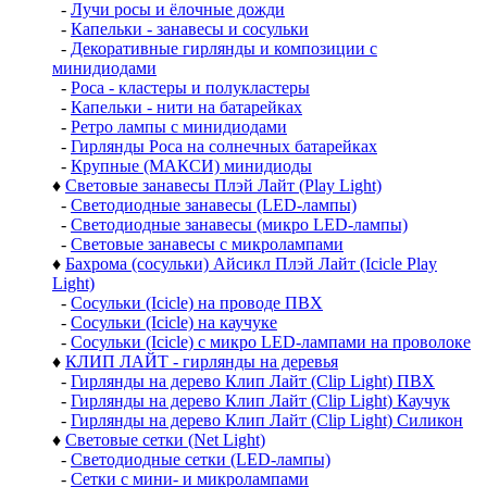
-
Лучи росы и ёлочные дожди
-
Капельки - занавесы и сосульки
-
Декоративные гирлянды и композиции с
минидиодами
-
Роса - кластеры и полукластеры
-
Капельки - нити на батарейках
-
Ретро лампы с минидиодами
-
Гирлянды Роса на солнечных батарейках
-
Крупные (МАКСИ) минидиоды
♦
Световые занавесы Плэй Лайт (Play Light)
-
Светодиодные занавесы (LED-лампы)
-
Светодиодные занавесы (микро LED-лампы)
-
Световые занавесы с микролампами
♦
Бахрома (сосульки) Айсикл Плэй Лайт (Icicle Play
Light)
-
Сосульки (Icicle) на проводе ПВХ
-
Сосульки (Icicle) на каучуке
-
Сосульки (Icicle) с микро LED-лампами на проволоке
♦
КЛИП ЛАЙТ - гирлянды на деревья
-
Гирлянды на дерево Клип Лайт (Clip Light) ПВХ
-
Гирлянды на дерево Клип Лайт (Clip Light) Каучук
-
Гирлянды на дерево Клип Лайт (Clip Light) Силикон
♦
Световые сетки (Net Light)
-
Светодиодные сетки (LED-лампы)
-
Сетки с мини- и микролампами