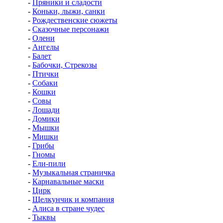
-
Пряники и сладости
-
Коньки, лыжи, санки
-
Рождественские сюжеты
-
Сказочные персонажи
-
Олени
-
Ангелы
-
Балет
-
Бабочки, Стрекозы
-
Птички
-
Собаки
-
Кошки
-
Совы
-
Лошади
-
Домики
-
Мышки
-
Мишки
-
Грибы
-
Гномы
-
Ели-пили
-
Музыкальная страничка
-
Карнавальные маски
-
Цирк
-
Щелкунчик и компания
-
Алиса в стране чудес
-
Тыквы