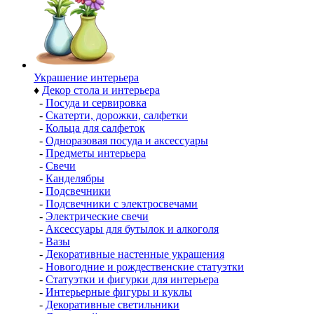
Украшение интерьера
♦
Декор стола и интерьера
-
Посуда и сервировка
-
Скатерти, дорожки, салфетки
-
Кольца для салфеток
-
Одноразовая посуда и аксессуары
-
Предметы интерьера
-
Свечи
-
Канделябры
-
Подсвечники
-
Подсвечники с электросвечами
-
Электрические свечи
-
Аксессуары для бутылок и алкоголя
-
Вазы
-
Декоративные настенные украшения
-
Новогодние и рождественские статуэтки
-
Статуэтки и фигурки для интерьера
-
Интерьерные фигуры и куклы
-
Декоративные светильники