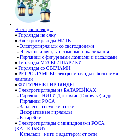
Электро­гирлянды
♦
Гирлянды на елку
♦
Электрогирлянды НИТЬ
-
Электрогирлянды со светодиодами
-
Электрогирлянды с лампами накаливания
-
Гирлянды с фигурными лампами и насадками
♦
Гирлянды МУЛЬТИШАРИКИ
♦
Гирлянды со СВЕЧАМИ
♦
РЕТРО ЛАМПЫ электрогирлянды с большими
лампами
♦
ФИГУРНЫЕ ГИРЛЯНДЫ
♦
Электрогирлянды на БАТАРЕЙКАХ
-
Гирлянды НИТИ Дюравайс (Durawise) и др.
-
Гирлянды РОСА
-
Занавесы, сосульки, сетки
-
Декоративные гирлянды
-
Батарейки
♦
Электрогирлянды с минидиодами РОСА
(КАПЕЛЬКИ)
-
Капельки - нити с адаптером от сети