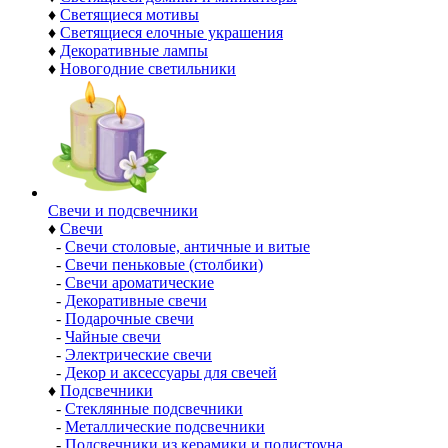
♦
Светящиеся мотивы
♦
Светящиеся елочные украшения
♦
Декоративные лампы
♦
Новогодние светильники
Свечи и подсвечники
♦
Свечи
-
Свечи столовые, античные и витые
-
Свечи пеньковые (столбики)
-
Свечи ароматические
-
Декоративные свечи
-
Подарочные свечи
-
Чайные свечи
-
Электрические свечи
-
Декор и аксессуары для свечей
♦
Подсвечники
-
Стеклянные подсвечники
-
Металлические подсвечники
-
Подсвечники из керамики и полистоуна