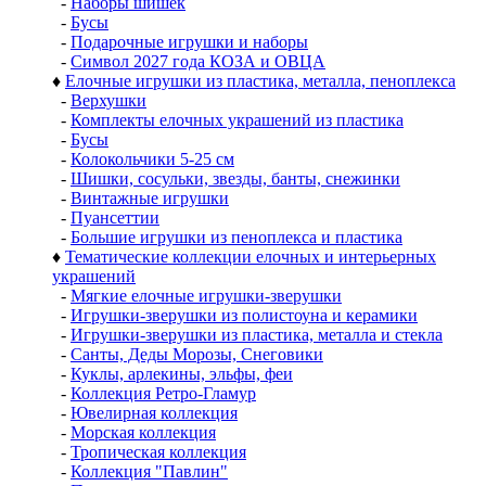
-
Наборы шишек
-
Бусы
-
Подарочные игрушки и наборы
-
Символ 2027 года КОЗА и ОВЦА
♦
Елочные игрушки из пластика, металла, пеноплекса
-
Верхушки
-
Комплекты елочных украшений из пластика
-
Бусы
-
Колокольчики 5-25 см
-
Шишки, сосульки, звезды, банты, снежинки
-
Винтажные игрушки
-
Пуансеттии
-
Большие игрушки из пеноплекса и пластика
♦
Тематические коллекции елочных и интерьерных
украшений
-
Мягкие елочные игрушки-зверушки
-
Игрушки-зверушки из полистоуна и керамики
-
Игрушки-зверушки из пластика, металла и стекла
-
Санты, Деды Морозы, Снеговики
-
Куклы, арлекины, эльфы, феи
-
Коллекция Ретро-Гламур
-
Ювелирная коллекция
-
Морская коллекция
-
Тропическая коллекция
-
Коллекция "Павлин"