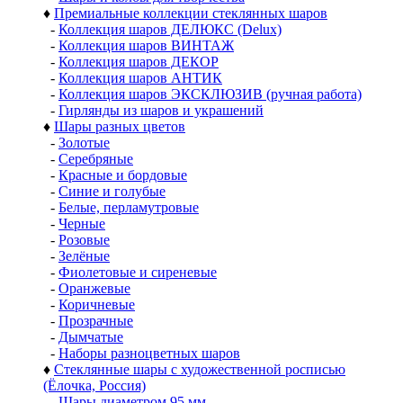
♦
Премиальные коллекции стеклянных шаров
-
Коллекция шаров ДЕЛЮКС (Delux)
-
Коллекция шаров ВИНТАЖ
-
Коллекция шаров ДЕКОР
-
Коллекция шаров АНТИК
-
Коллекция шаров ЭКСКЛЮЗИВ (ручная работа)
-
Гирлянды из шаров и украшений
♦
Шары разных цветов
-
Золотые
-
Серебряные
-
Красные и бордовые
-
Синие и голубые
-
Белые, перламутровые
-
Черные
-
Розовые
-
Зелёные
-
Фиолетовые и сиреневые
-
Оранжевые
-
Коричневые
-
Прозрачные
-
Дымчатые
-
Наборы разноцветных шаров
♦
Стеклянные шары с художественной росписью
(Ёлочка, Россия)
-
Шары диаметром 95 мм