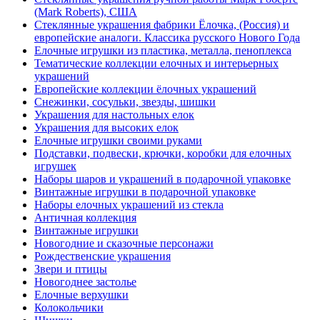
(Mark Roberts), США
Стеклянные украшения фабрики Ёлочка, (Россия) и
европейские аналоги. Классика русского Нового Года
Елочные игрушки из пластика, металла, пеноплекса
Тематические коллекции елочных и интерьерных
украшений
Европейские коллекции ёлочных украшений
Снежинки, сосульки, звезды, шишки
Украшения для настольных елок
Украшения для высоких елок
Елочные игрушки своими руками
Подставки, подвески, крючки, коробки для елочных
игрушек
Наборы шаров и украшений в подарочной упаковке
Винтажные игрушки в подарочной упаковке
Наборы елочных украшений из стекла
Античная коллекция
Винтажные игрушки
Новогодние и сказочные персонажи
Рождественские украшения
Звери и птицы
Новогоднее застолье
Елочные верхушки
Колокольчики