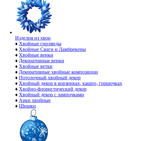
Изделия из хвои
♦
Хвойные гирлянды
♦
Хвойные Сваги и Ламбрекены
♦
Хвойные венки
♦
Декоративные венки
♦
Хвойные ветки
♦
Декоративные хвойные композиции
♦
Потолочный хвойный декор
♦
Хвойный декор в корзинках, кашпо, горшочках
♦
Хвойно-флористический декор
♦
Хвойный декор с лампочками
♦
Арки хвойные
♦
Шишки