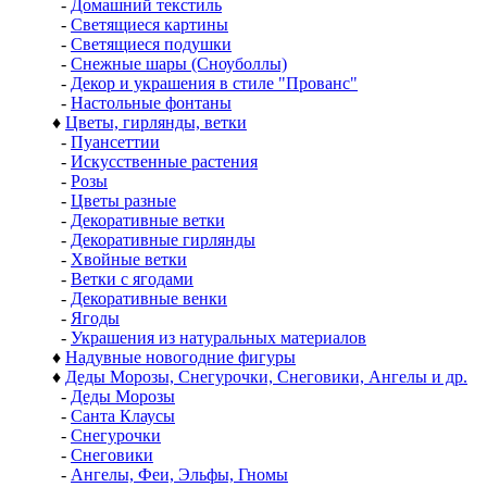
-
Домашний текстиль
-
Светящиеся картины
-
Светящиеся подушки
-
Снежные шары (Сноуболлы)
-
Декор и украшения в стиле "Прованс"
-
Настольные фонтаны
♦
Цветы, гирлянды, ветки
-
Пуансеттии
-
Искусственные растения
-
Розы
-
Цветы разные
-
Декоративные ветки
-
Декоративные гирлянды
-
Хвойные ветки
-
Ветки с ягодами
-
Декоративные венки
-
Ягоды
-
Украшения из натуральных материалов
♦
Надувные новогодние фигуры
♦
Деды Морозы, Снегурочки, Снеговики, Ангелы и др.
-
Деды Морозы
-
Санта Клаусы
-
Снегурочки
-
Снеговики
-
Ангелы, Феи, Эльфы, Гномы