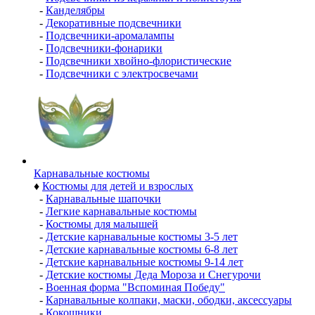
-
Канделябры
-
Декоративные подсвечники
-
Подсвечники-аромалампы
-
Подсвечники-фонарики
-
Подсвечники хвойно-флористические
-
Подсвечники с электросвечами
Карнавальные костюмы
♦
Костюмы для детей и взрослых
-
Карнавальные шапочки
-
Легкие карнавальные костюмы
-
Костюмы для малышей
-
Детские карнавальные костюмы 3-5 лет
-
Детские карнавальные костюмы 6-8 лет
-
Детские карнавальные костюмы 9-14 лет
-
Детские костюмы Деда Мороза и Снегурочи
-
Военная форма "Вспоминая Победу"
-
Карнавальные колпаки, маски, ободки, аксессуары
-
Кокошники