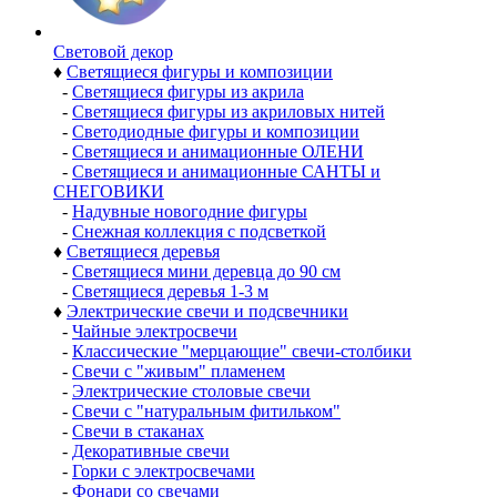
Световой декор
♦
Светящиеся фигуры и композиции
-
Светящиеся фигуры из акрила
-
Светящиеся фигуры из акриловых нитей
-
Светодиодные фигуры и композиции
-
Светящиеся и анимационные ОЛЕНИ
-
Светящиеся и анимационные САНТЫ и
СНЕГОВИКИ
-
Надувные новогодние фигуры
-
Снежная коллекция с подсветкой
♦
Светящиеся деревья
-
Светящиеся мини деревца до 90 см
-
Светящиеся деревья 1-3 м
♦
Электрические свечи и подсвечники
-
Чайные электросвечи
-
Классические "мерцающие" свечи-столбики
-
Свечи с "живым" пламенем
-
Электрические столовые свечи
-
Свечи с "натуральным фитильком"
-
Свечи в стаканах
-
Декоративные свечи
-
Горки с электросвечами
-
Фонари со свечами