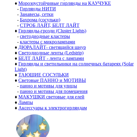
♦
Морозоустойчивые гирлянды на КАУЧУКЕ
-
Гирлянды НИТИ
-
Занавесы, сетки
-
Бахрома (сосульки)
-
СТРОБ ЛАЙТ, БЕЛТ ЛАЙТ
♦
Гирлянды-грозди (Cluster Lights)
-
светодиодные кластеры
-
кластеры с микролампами
♦
ДЮРАЛАЙТ- светящийся шнур
♦
Светодиодные ленты (Ledstrip)
♦
БЕЛТ ЛАЙТ - лента с лампами
♦
Гирлянды и светильники на солнечных батареях (Solar
Light)
♦
ТАЮЩИЕ СОСУЛЬКИ
♦
Световые ПАННО и МОТИВЫ
-
панно и мотивы для улицы
-
панно и мотивы для помещения
♦
МАКУШКИ световые для елей
♦
Лампы
♦
Аксессуары к электрогирляндам