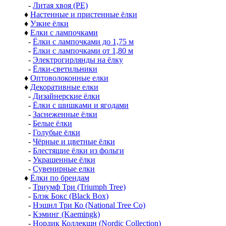
-
Литая хвоя (РЕ)
♦
Настенные и пристенные ёлки
♦
Узкие ёлки
♦
Елки с лампочками
-
Ёлки с лампочками до 1,75 м
-
Ёлки с лампочками от 1,80 м
-
Электрогирлянды на ёлку
-
Ёлки-светильники
♦
Оптоволоконные елки
♦
Декоративные елки
-
Дизайнерские ёлки
-
Ёлки с шишками и ягодами
-
Заснеженные ёлки
-
Белые ёлки
-
Голубые ёлки
-
Чёрные и цветные ёлки
-
Блестящие ёлки из фольги
-
Украшенные ёлки
-
Сувенирные елки
♦
Ёлки по брендам
-
Триумф Три (Triumph Tree)
-
Блэк Бокс (Black Box)
-
Нэшнл Три Ко (National Tree Co)
-
Кэминг (Kaemingk)
-
Нордик Коллекшн (Nordic Collection)