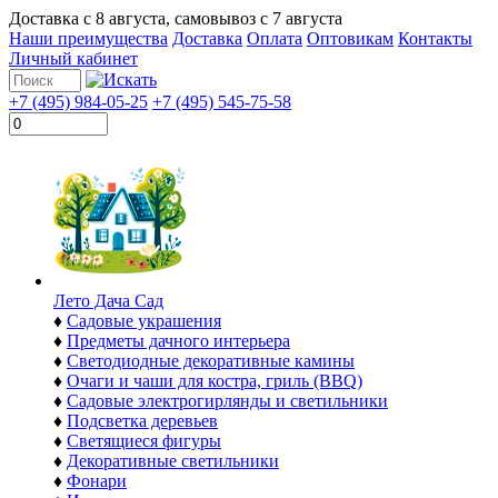
Доставка с
8 августа
, самовывоз с
7 августа
Наши преимущества
Доставка
Оплата
Оптовикам
Контакты
Личный кабинет
+7 (495) 984-05-25
+7 (495) 545-75-58
Лето Дача Сад
♦
Садовые украшения
♦
Предметы дачного интерьера
♦
Светодиодные декоративные камины
♦
Очаги и чаши для костра, гриль (BBQ)
♦
Садовые электрогирлянды и светильники
♦
Подсветка деревьев
♦
Светящиеся фигуры
♦
Декоративные светильники
♦
Фонари