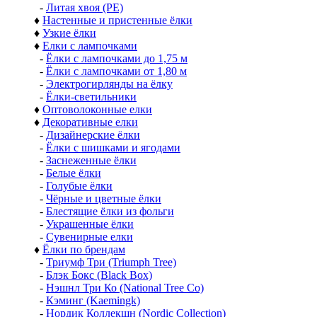
-
Литая хвоя (РЕ)
♦
Настенные и пристенные ёлки
♦
Узкие ёлки
♦
Елки с лампочками
-
Ёлки с лампочками до 1,75 м
-
Ёлки с лампочками от 1,80 м
-
Электрогирлянды на ёлку
-
Ёлки-светильники
♦
Оптоволоконные елки
♦
Декоративные елки
-
Дизайнерские ёлки
-
Ёлки с шишками и ягодами
-
Заснеженные ёлки
-
Белые ёлки
-
Голубые ёлки
-
Чёрные и цветные ёлки
-
Блестящие ёлки из фольги
-
Украшенные ёлки
-
Сувенирные елки
♦
Ёлки по брендам
-
Триумф Три (Triumph Tree)
-
Блэк Бокс (Black Box)
-
Нэшнл Три Ко (National Tree Co)
-
Кэминг (Kaemingk)
-
Нордик Коллекшн (Nordic Collection)