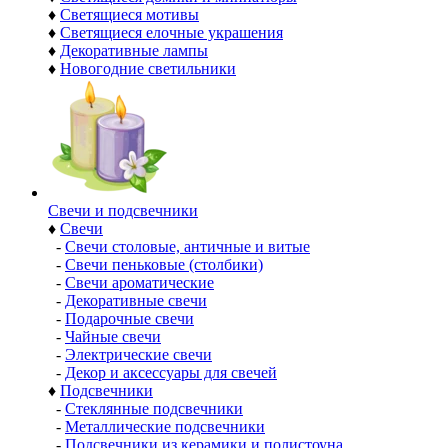
♦
Светящиеся мотивы
♦
Светящиеся елочные украшения
♦
Декоративные лампы
♦
Новогодние светильники
Свечи и подсвечники
♦
Свечи
-
Свечи столовые, античные и витые
-
Свечи пеньковые (столбики)
-
Свечи ароматические
-
Декоративные свечи
-
Подарочные свечи
-
Чайные свечи
-
Электрические свечи
-
Декор и аксессуары для свечей
♦
Подсвечники
-
Стеклянные подсвечники
-
Металлические подсвечники
-
Подсвечники из керамики и полистоуна