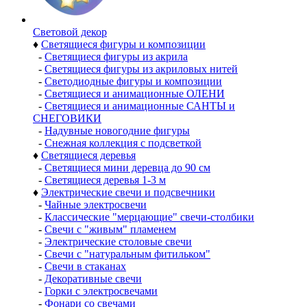
Световой декор
♦
Светящиеся фигуры и композиции
-
Светящиеся фигуры из акрила
-
Светящиеся фигуры из акриловых нитей
-
Светодиодные фигуры и композиции
-
Светящиеся и анимационные ОЛЕНИ
-
Светящиеся и анимационные САНТЫ и
СНЕГОВИКИ
-
Надувные новогодние фигуры
-
Снежная коллекция с подсветкой
♦
Светящиеся деревья
-
Светящиеся мини деревца до 90 см
-
Светящиеся деревья 1-3 м
♦
Электрические свечи и подсвечники
-
Чайные электросвечи
-
Классические "мерцающие" свечи-столбики
-
Свечи с "живым" пламенем
-
Электрические столовые свечи
-
Свечи с "натуральным фитильком"
-
Свечи в стаканах
-
Декоративные свечи
-
Горки с электросвечами
-
Фонари со свечами