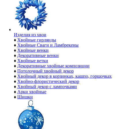
Изделия из хвои
♦
Хвойные гирлянды
♦
Хвойные Сваги и Ламбрекены
♦
Хвойные венки
♦
Декоративные венки
♦
Хвойные ветки
♦
Декоративные хвойные композиции
♦
Потолочный хвойный декор
♦
Хвойный декор в корзинках, кашпо, горшочках
♦
Хвойно-флористический декор
♦
Хвойный декор с лампочками
♦
Арки хвойные
♦
Шишки