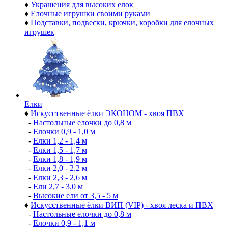
♦
Украшения для высоких елок
♦
Елочные игрушки своими руками
♦
Подставки, подвески, крючки, коробки для елочных
игрушек
Елки
♦
Искусственные ёлки ЭКОНОМ - хвоя ПВХ
-
Настольные елочки до 0,8 м
-
Елочки 0,9 - 1,0 м
-
Елки 1,2 - 1,4 м
-
Елки 1,5 - 1,7 м
-
Елки 1,8 - 1,9 м
-
Елки 2,0 - 2,2 м
-
Елки 2,3 - 2,6 м
-
Ели 2,7 - 3,0 м
-
Высокие ели от 3,5 - 5 м
♦
Искусственные ёлки ВИП (VIP) - хвоя леска и ПВХ
-
Настольные елочки до 0,8 м
-
Елочки 0,9 - 1,1 м