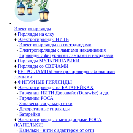
Электро­гирлянды
♦
Гирлянды на елку
♦
Электрогирлянды НИТЬ
-
Электрогирлянды со светодиодами
-
Электрогирлянды с лампами накаливания
-
Гирлянды с фигурными лампами и насадками
♦
Гирлянды МУЛЬТИШАРИКИ
♦
Гирлянды со СВЕЧАМИ
♦
РЕТРО ЛАМПЫ электрогирлянды с большими
лампами
♦
ФИГУРНЫЕ ГИРЛЯНДЫ
♦
Электрогирлянды на БАТАРЕЙКАХ
-
Гирлянды НИТИ Дюравайс (Durawise) и др.
-
Гирлянды РОСА
-
Занавесы, сосульки, сетки
-
Декоративные гирлянды
-
Батарейки
♦
Электрогирлянды с минидиодами РОСА
(КАПЕЛЬКИ)
-
Капельки - нити с адаптером от сети