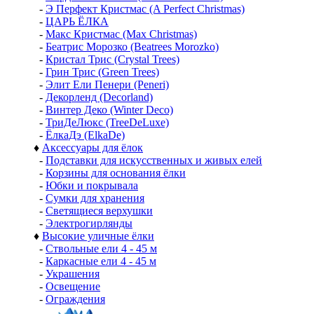
-
Э Перфект Кристмас (A Perfect Christmas)
-
ЦАРЬ ЁЛКА
-
Макс Кристмас (Max Christmas)
-
Беатрис Морозко (Beatrees Morozko)
-
Кристал Трис (Crystal Trees)
-
Грин Трис (Green Trees)
-
Элит Ели Пенери (Peneri)
-
Декорленд (Decorland)
-
Винтер Деко (Winter Deco)
-
ТриДеЛюкс (TreeDeLuxe)
-
ЁлкаДэ (ElkaDe)
♦
Аксессуары для ёлок
-
Подставки для искусственных и живых елей
-
Корзины для основания ёлки
-
Юбки и покрывала
-
Сумки для хранения
-
Светящиеся верхушки
-
Электрогирлянды
♦
Высокие уличные ёлки
-
Ствольные ели 4 - 45 м
-
Каркасные ели 4 - 45 м
-
Украшения
-
Освещение
-
Ограждения