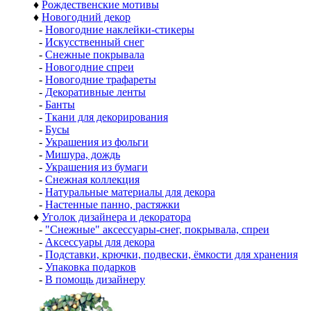
♦
Рождественские мотивы
♦
Новогодний декор
-
Новогодние наклейки-стикеры
-
Искусственный снег
-
Снежные покрывала
-
Новогодние спреи
-
Новогодние трафареты
-
Декоративные ленты
-
Банты
-
Ткани для декорирования
-
Бусы
-
Украшения из фольги
-
Мишура, дождь
-
Украшения из бумаги
-
Снежная коллекция
-
Натуральные материалы для декора
-
Настенные панно, растяжки
♦
Уголок дизайнера и декоратора
-
"Снежные" аксессуары-снег, покрывала, спреи
-
Аксессуары для декора
-
Подставки, крючки, подвески, ёмкости для хранения
-
Упаковка подарков
-
В помощь дизайнеру