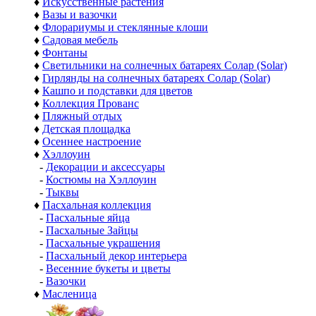
♦
Искусственные растения
♦
Вазы и вазочки
♦
Флорариумы и стеклянные клоши
♦
Садовая мебель
♦
Фонтаны
♦
Светильники на солнечных батареях Солар (Solar)
♦
Гирлянды на солнечных батареях Солар (Solar)
♦
Кашпо и подставки для цветов
♦
Коллекция Прованс
♦
Пляжный отдых
♦
Детская площадка
♦
Осеннее настроение
♦
Хэллоуин
-
Декорации и аксессуары
-
Костюмы на Хэллоуин
-
Тыквы
♦
Пасхальная коллекция
-
Пасхальные яйца
-
Пасхальные Зайцы
-
Пасхальные украшения
-
Пасхальный декор интерьера
-
Весенние букеты и цветы
-
Вазочки
♦
Масленица