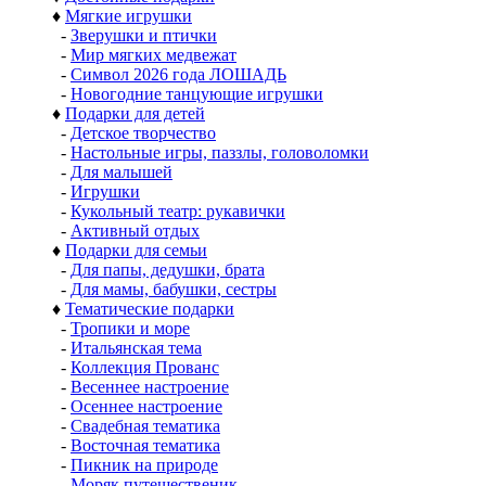
♦
Мягкие игрушки
-
Зверушки и птички
-
Мир мягких медвежат
-
Символ 2026 года ЛОШАДЬ
-
Новогодние танцующие игрушки
♦
Подарки для детей
-
Детское творчество
-
Настольные игры, паззлы, головоломки
-
Для малышей
-
Игрушки
-
Кукольный театр: рукавички
-
Активный отдых
♦
Подарки для семьи
-
Для папы, дедушки, брата
-
Для мамы, бабушки, сестры
♦
Тематические подарки
-
Тропики и море
-
Итальянская тема
-
Коллекция Прованс
-
Весеннее настроение
-
Осеннее настроение
-
Свадебная тематика
-
Восточная тематика
-
Пикник на природе
-
Моряк путешественик