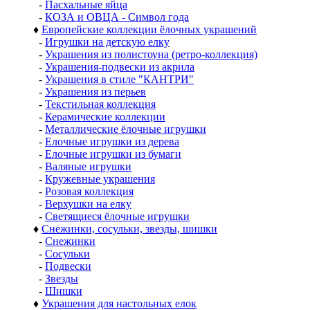
-
Пасхальные яйца
-
КОЗА и ОВЦА - Символ года
♦
Европейские коллекции ёлочных украшений
-
Игрушки на детскую елку
-
Украшения из полистоуна (ретро-коллекция)
-
Украшения-подвески из акрила
-
Украшения в стиле "КАНТРИ"
-
Украшения из перьев
-
Текстильная коллекция
-
Керамические коллекции
-
Металлические ёлочные игрушки
-
Елочные игрушки из дерева
-
Елочные игрушки из бумаги
-
Валяные игрушки
-
Кружевные украшения
-
Розовая коллекция
-
Верхушки на елку
-
Светящиеся ёлочные игрушки
♦
Снежинки, сосульки, звезды, шишки
-
Снежинки
-
Сосульки
-
Подвески
-
Звезды
-
Шишки
♦
Украшения для настольных елок