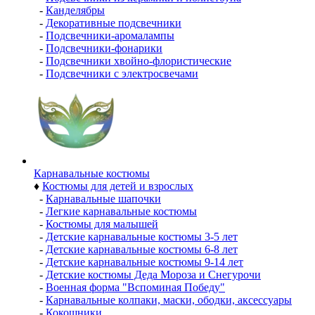
-
Канделябры
-
Декоративные подсвечники
-
Подсвечники-аромалампы
-
Подсвечники-фонарики
-
Подсвечники хвойно-флористические
-
Подсвечники с электросвечами
Карнавальные костюмы
♦
Костюмы для детей и взрослых
-
Карнавальные шапочки
-
Легкие карнавальные костюмы
-
Костюмы для малышей
-
Детские карнавальные костюмы 3-5 лет
-
Детские карнавальные костюмы 6-8 лет
-
Детские карнавальные костюмы 9-14 лет
-
Детские костюмы Деда Мороза и Снегурочи
-
Военная форма "Вспоминая Победу"
-
Карнавальные колпаки, маски, ободки, аксессуары
-
Кокошники