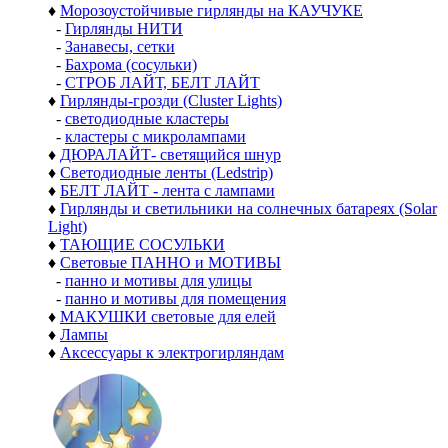
♦
Морозоустойчивые гирлянды на КАУЧУКЕ
-
Гирлянды НИТИ
-
Занавесы, сетки
-
Бахрома (сосульки)
-
СТРОБ ЛАЙТ, БЕЛТ ЛАЙТ
♦
Гирлянды-грозди (Cluster Lights)
-
светодиодные кластеры
-
кластеры с микролампами
♦
ДЮРАЛАЙТ- светящийся шнур
♦
Светодиодные ленты (Ledstrip)
♦
БЕЛТ ЛАЙТ - лента с лампами
♦
Гирлянды и светильники на солнечных батареях (Solar
Light)
♦
ТАЮЩИЕ СОСУЛЬКИ
♦
Световые ПАННО и МОТИВЫ
-
панно и мотивы для улицы
-
панно и мотивы для помещения
♦
МАКУШКИ световые для елей
♦
Лампы
♦
Аксессуары к электрогирляндам