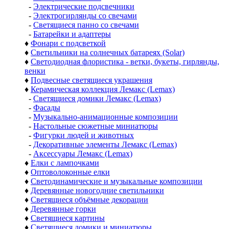
-
Электрические подсвечники
-
Электрогирлянды со свечами
-
Светящиеся панно со свечами
-
Батарейки и адаптеры
♦
Фонари с подсветкой
♦
Светильники на солнечных батареях (Solar)
♦
Светодиодная флористика - ветки, букеты, гирлянды,
венки
♦
Подвесные светящиеся украшения
♦
Керамическая коллекция Лемакс (Lemax)
-
Светящиеся домики Лемакс (Lemax)
-
Фасады
-
Музыкально-анимационные композиции
-
Настольные сюжетные миниатюры
-
Фигурки людей и животных
-
Декоративные элементы Лемакс (Lemax)
-
Аксессуары Лемакс (Lemax)
♦
Елки с лампочками
♦
Оптоволоконные елки
♦
Светодинамические и музыкальные композиции
♦
Деревянные новогодние светильники
♦
Светящиеся объёмные декорации
♦
Деревянные горки
♦
Светящиеся картины
♦
Светящиеся домики и миниатюры