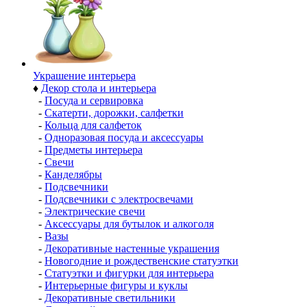
Украшение интерьера
♦
Декор стола и интерьера
-
Посуда и сервировка
-
Скатерти, дорожки, салфетки
-
Кольца для салфеток
-
Одноразовая посуда и аксессуары
-
Предметы интерьера
-
Свечи
-
Канделябры
-
Подсвечники
-
Подсвечники с электросвечами
-
Электрические свечи
-
Аксессуары для бутылок и алкоголя
-
Вазы
-
Декоративные настенные украшения
-
Новогодние и рождественские статуэтки
-
Статуэтки и фигурки для интерьера
-
Интерьерные фигуры и куклы
-
Декоративные светильники