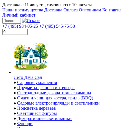
Доставка с
11 августа
, самовывоз с
10 августа
Наши преимущества
Доставка
Оплата
Оптовикам
Контакты
Личный кабинет
+7 (495) 984-05-25
+7 (495) 545-75-58
Лето Дача Сад
♦
Садовые украшения
♦
Предметы дачного интерьера
♦
Светодиодные декоративные камины
♦
Очаги и чаши для костра, гриль (BBQ)
♦
Садовые электрогирлянды и светильники
♦
Подсветка деревьев
♦
Светящиеся фигуры
♦
Декоративные светильники
♦
Фонари