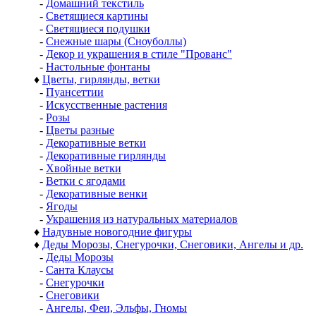
-
Домашний текстиль
-
Светящиеся картины
-
Светящиеся подушки
-
Снежные шары (Сноуболлы)
-
Декор и украшения в стиле "Прованс"
-
Настольные фонтаны
♦
Цветы, гирлянды, ветки
-
Пуансеттии
-
Искусственные растения
-
Розы
-
Цветы разные
-
Декоративные ветки
-
Декоративные гирлянды
-
Хвойные ветки
-
Ветки с ягодами
-
Декоративные венки
-
Ягоды
-
Украшения из натуральных материалов
♦
Надувные новогодние фигуры
♦
Деды Морозы, Снегурочки, Снеговики, Ангелы и др.
-
Деды Морозы
-
Санта Клаусы
-
Снегурочки
-
Снеговики
-
Ангелы, Феи, Эльфы, Гномы