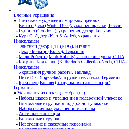
Елочные украшения
♦
Винтажные украшения мировых брендов
-
Винтер Деко (Winter Deco), украшения, ёлки, Россия
-
Гудвилл (Goodwill), украшения, декор, Бельгия
-
Курт С. Адлер (Kurt S. Adler), украшения,
Нидерланды
-
Элитный декор ЕДГ (EDG), Италия
-
Декор Больтце (Boltze), Германия
-
Марк Робертс (Mark Roberts), авторские куклы, США
-
Кэтринс Коллекшн (Katherine’s Collection-Noel), США-
Нидерланды
-
Украшения ручной работы, Таиланд
-
Инге Глас (Inge Glas), игрушки из стекла, Германия
-
Брейтнер (Breitner), игрушки в стиле "кантри",
Германия
♦
Украшения из стекла (все бренды)
-
Наборы шаров и украшений в подарочной упаковке
-
Винтажные игрушки в подарочной упаковке
-
Наборы елочных украшений из стекла
-
Античная коллекция
-
Винтажные игрушки
-
Новогодние и сказочные персонажи