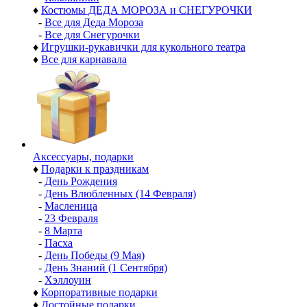
♦
Костюмы ДЕДА МОРОЗА и СНЕГУРОЧКИ
-
Все для Деда Мороза
-
Все для Снегурочки
♦
Игрушки-рукавички для кукольного театра
♦
Все для карнавала
Аксессуары, подарки
♦
Подарки к праздникам
-
День Рождения
-
День Влюбленных (14 Февраля)
-
Масленица
-
23 Февраля
-
8 Марта
-
Пасха
-
День Победы (9 Мая)
-
День Знаний (1 Сентября)
-
Хэллоуин
♦
Корпоративные подарки
♦
Достойные подарки