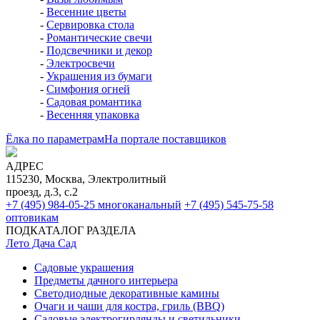
-
Весенние цветы
-
Сервировка стола
-
Романтические свечи
-
Подсвечники и декор
-
Электросвечи
-
Украшения из бумаги
-
Симфония огней
-
Садовая романтика
-
Весенняя упаковка
Ёлка по параметрам
На портале поставщиков
АДРЕС
115230, Москва, Электролитный
проезд, д.3, с.2
+7 (495) 984-05-25
многоканальный
+7 (495) 545-75-58
оптовикам
ПОДКАТАЛОГ РАЗДЕЛА
Лето Дача Сад
Садовые украшения
Предметы дачного интерьера
Светодиодные декоративные камины
Очаги и чаши для костра, гриль (BBQ)
Садовые электрогирлянды и светильники