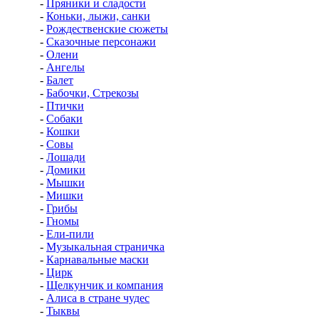
-
Пряники и сладости
-
Коньки, лыжи, санки
-
Рождественские сюжеты
-
Сказочные персонажи
-
Олени
-
Ангелы
-
Балет
-
Бабочки, Стрекозы
-
Птички
-
Собаки
-
Кошки
-
Совы
-
Лошади
-
Домики
-
Мышки
-
Мишки
-
Грибы
-
Гномы
-
Ели-пили
-
Музыкальная страничка
-
Карнавальные маски
-
Цирк
-
Щелкунчик и компания
-
Алиса в стране чудес
-
Тыквы