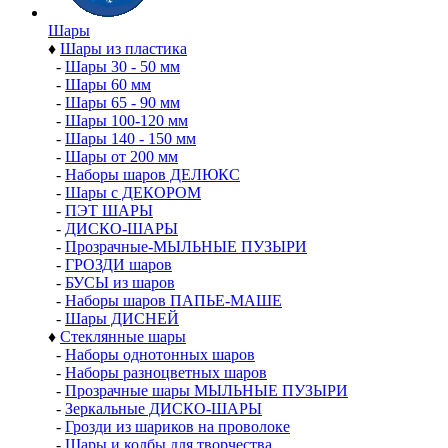
Шары
♦
Шары из пластика
-
Шары 30 - 50 мм
-
Шары 60 мм
-
Шары 65 - 90 мм
-
Шары 100-120 мм
-
Шары 140 - 150 мм
-
Шары от 200 мм
-
Наборы шаров ДЕЛЮКС
-
Шары с ДЕКОРОМ
-
ПЭТ ШАРЫ
-
ДИСКО-ШАРЫ
-
Прозрачные-МЫЛЬНЫЕ ПУЗЫРИ
-
ГРОЗДИ шаров
-
БУСЫ из шаров
-
Наборы шаров ПАПЬЕ-МАШЕ
-
Шары ДИСНЕЙ
♦
Стеклянные шары
-
Наборы однотонных шаров
-
Наборы разноцветных шаров
-
Прозрачные шары МЫЛЬНЫЕ ПУЗЫРИ
-
Зеркальные ДИСКО-ШАРЫ
-
Грозди из шариков на проволоке
-
Шары и колбы для творчества