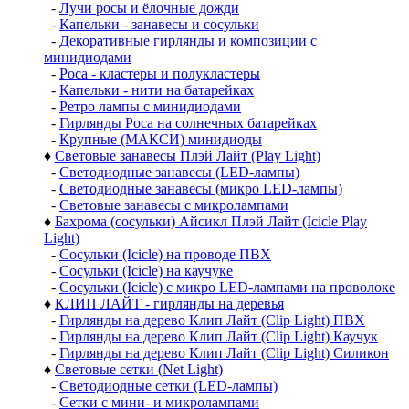
-
Лучи росы и ёлочные дожди
-
Капельки - занавесы и сосульки
-
Декоративные гирлянды и композиции с
минидиодами
-
Роса - кластеры и полукластеры
-
Капельки - нити на батарейках
-
Ретро лампы с минидиодами
-
Гирлянды Роса на солнечных батарейках
-
Крупные (МАКСИ) минидиоды
♦
Световые занавесы Плэй Лайт (Play Light)
-
Светодиодные занавесы (LED-лампы)
-
Светодиодные занавесы (микро LED-лампы)
-
Световые занавесы с микролампами
♦
Бахрома (сосульки) Айсикл Плэй Лайт (Icicle Play
Light)
-
Сосульки (Icicle) на проводе ПВХ
-
Сосульки (Icicle) на каучуке
-
Сосульки (Icicle) с микро LED-лампами на проволоке
♦
КЛИП ЛАЙТ - гирлянды на деревья
-
Гирлянды на дерево Клип Лайт (Clip Light) ПВХ
-
Гирлянды на дерево Клип Лайт (Clip Light) Каучук
-
Гирлянды на дерево Клип Лайт (Clip Light) Силикон
♦
Световые сетки (Net Light)
-
Светодиодные сетки (LED-лампы)
-
Сетки с мини- и микролампами