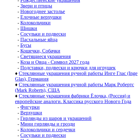
-
Рождественские украшения
-
Звери и птицы
-
Новогоднее застолье
-
Елочные верхушки
-
Колокольчики
-
Шишки
-
Сосульки и подвески
-
Пасхальные яйца
-
Бусы
-
Кошечки, Собачки
-
Светящиеся украшения
-
Коза и Овца - Символ 2027 года
-
Подставки, подвески и крючки для игрушек
♦
Стеклянные украшения ручной работы Инге Глас (Inge
Glas), Германия
♦
Стеклянные украшения ручной работы Марк Робертс
(Mark Roberts), США
♦
Стеклянные украшения фабрики Ёлочка, (Россия) и
европейские аналоги. Классика русского Нового Года
-
Фигурки
-
Верхушки
-
Гирлянды из шаров и украшений
-
Мини гирлянды и грозди
-
Колокольчики и сердечки
-
Сосульки и подвески