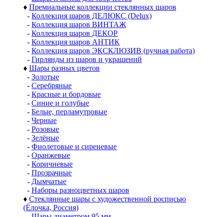
♦
Премиальные коллекции стеклянных шаров
-
Коллекция шаров ДЕЛЮКС (Delux)
-
Коллекция шаров ВИНТАЖ
-
Коллекция шаров ДЕКОР
-
Коллекция шаров АНТИК
-
Коллекция шаров ЭКСКЛЮЗИВ (ручная работа)
-
Гирлянды из шаров и украшений
♦
Шары разных цветов
-
Золотые
-
Серебряные
-
Красные и бордовые
-
Синие и голубые
-
Белые, перламутровые
-
Черные
-
Розовые
-
Зелёные
-
Фиолетовые и сиреневые
-
Оранжевые
-
Коричневые
-
Прозрачные
-
Дымчатые
-
Наборы разноцветных шаров
♦
Стеклянные шары с художественной росписью
(Ёлочка, Россия)
-
Шары диаметром 95 мм