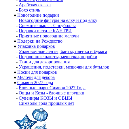
-
Арабская сказка
-
Бохо стиль
♦
Новогодние подарки
-
Новогодние фигуры на ёлку и под ёлку
-
Снежные шары - Сноуболлы
-
Подарки в стиле КАНТРИ
-
Приятные новогодние мелочи
♦
Подарки на Рождество
♦
Упаковка подарков
-
Упаковочные ленты, банты, пленка и бумага
-
Подарочные пакеты, мешочки, коробки
-
Ткани для декорирования
-
Украшения, подставки, мешочки для бутылок
♦
Носки для подарков
♦
Мелочи для декора
♦
Символ 2027 года
-
Ёлочные шары Символ 2027 Года
-
Овцы и Козы - ёлочные игрушки
-
Сувениры КОЗЫ и ОВЦЫ
-
Символы года прошлых лет