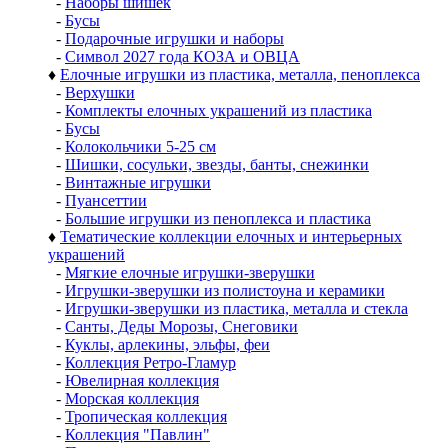
-
Наборы шишек
-
Бусы
-
Подарочные игрушки и наборы
-
Символ 2027 года КОЗА и ОВЦА
♦
Елочные игрушки из пластика, металла, пеноплекса
-
Верхушки
-
Комплекты елочных украшений из пластика
-
Бусы
-
Колокольчики 5-25 см
-
Шишки, сосульки, звезды, банты, снежинки
-
Винтажные игрушки
-
Пуансеттии
-
Большие игрушки из пеноплекса и пластика
♦
Тематические коллекции елочных и интерьерных
украшений
-
Мягкие елочные игрушки-зверушки
-
Игрушки-зверушки из полистоуна и керамики
-
Игрушки-зверушки из пластика, металла и стекла
-
Санты, Деды Морозы, Снеговики
-
Куклы, арлекины, эльфы, феи
-
Коллекция Ретро-Гламур
-
Ювелирная коллекция
-
Морская коллекция
-
Тропическая коллекция
-
Коллекция "Павлин"