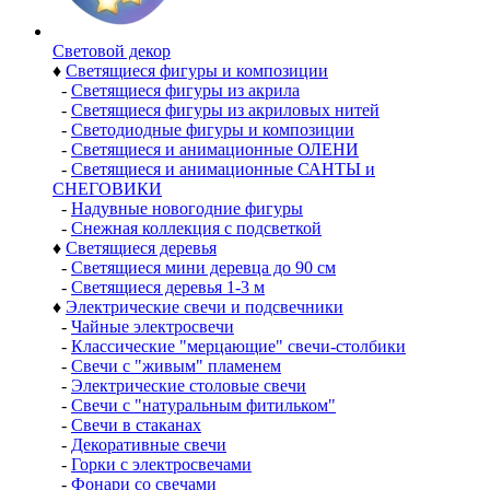
Световой декор
♦
Светящиеся фигуры и композиции
-
Светящиеся фигуры из акрила
-
Светящиеся фигуры из акриловых нитей
-
Светодиодные фигуры и композиции
-
Светящиеся и анимационные ОЛЕНИ
-
Светящиеся и анимационные САНТЫ и
СНЕГОВИКИ
-
Надувные новогодние фигуры
-
Снежная коллекция с подсветкой
♦
Светящиеся деревья
-
Светящиеся мини деревца до 90 см
-
Светящиеся деревья 1-3 м
♦
Электрические свечи и подсвечники
-
Чайные электросвечи
-
Классические "мерцающие" свечи-столбики
-
Свечи с "живым" пламенем
-
Электрические столовые свечи
-
Свечи с "натуральным фитильком"
-
Свечи в стаканах
-
Декоративные свечи
-
Горки с электросвечами
-
Фонари со свечами