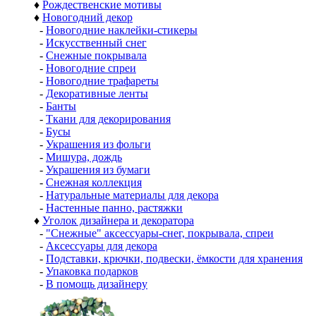
♦
Рождественские мотивы
♦
Новогодний декор
-
Новогодние наклейки-стикеры
-
Искусственный снег
-
Снежные покрывала
-
Новогодние спреи
-
Новогодние трафареты
-
Декоративные ленты
-
Банты
-
Ткани для декорирования
-
Бусы
-
Украшения из фольги
-
Мишура, дождь
-
Украшения из бумаги
-
Снежная коллекция
-
Натуральные материалы для декора
-
Настенные панно, растяжки
♦
Уголок дизайнера и декоратора
-
"Снежные" аксессуары-снег, покрывала, спреи
-
Аксессуары для декора
-
Подставки, крючки, подвески, ёмкости для хранения
-
Упаковка подарков
-
В помощь дизайнеру