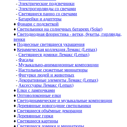
-
Электрические подсвечники
-
Электрогирлянды со свечами
-
Светящиеся панно со свечами
-
Батарейки и адаптеры
♦
Фонари с подсветкой
♦
Светильники на солнечных батареях (Solar)
♦
Светодиодная флористика - ветки, букеты, гирлянды,
венки
♦
Подвесные светящиеся украшения
♦
Керамическая коллекция Лемакс (Lemax)
-
Светящиеся домики Лемакс (Lemax)
-
Фасады
-
Музыкально-анимационные композиции
-
Настольные сюжетные миниатюры
-
Фигурки людей и животных
-
Декоративные элементы Лемакс (Lemax)
-
Аксессуары Лемакс (Lemax)
♦
Елки с лампочками
♦
Оптоволоконные елки
♦
Светодинамические и музыкальные композиции
♦
Деревянные новогодние светильники
♦
Светящиеся объёмные декорации
♦
Деревянные горки
♦
Светящиеся картины
♦
Светящиеся домики и миниатюры