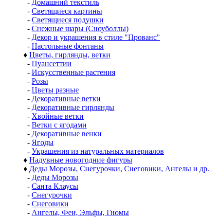
-
Домашний текстиль
-
Светящиеся картины
-
Светящиеся подушки
-
Снежные шары (Сноуболлы)
-
Декор и украшения в стиле "Прованс"
-
Настольные фонтаны
♦
Цветы, гирлянды, ветки
-
Пуансеттии
-
Искусственные растения
-
Розы
-
Цветы разные
-
Декоративные ветки
-
Декоративные гирлянды
-
Хвойные ветки
-
Ветки с ягодами
-
Декоративные венки
-
Ягоды
-
Украшения из натуральных материалов
♦
Надувные новогодние фигуры
♦
Деды Морозы, Снегурочки, Снеговики, Ангелы и др.
-
Деды Морозы
-
Санта Клаусы
-
Снегурочки
-
Снеговики
-
Ангелы, Феи, Эльфы, Гномы