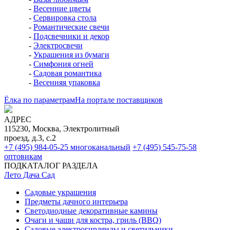
-
Весенние цветы
-
Сервировка стола
-
Романтические свечи
-
Подсвечники и декор
-
Электросвечи
-
Украшения из бумаги
-
Симфония огней
-
Садовая романтика
-
Весенняя упаковка
Ёлка по параметрам
На портале поставщиков
АДРЕС
115230, Москва, Электролитный
проезд, д.3, с.2
+7 (495) 984-05-25
многоканальный
+7 (495) 545-75-58
оптовикам
ПОДКАТАЛОГ РАЗДЕЛА
Лето Дача Сад
Садовые украшения
Предметы дачного интерьера
Светодиодные декоративные камины
Очаги и чаши для костра, гриль (BBQ)
Садовые электрогирлянды и светильники