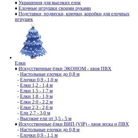
♦
Украшения для высоких елок
♦
Елочные игрушки своими руками
♦
Подставки, подвески, крючки, коробки для елочных
игрушек
Елки
♦
Искусственные ёлки ЭКОНОМ - хвоя ПВХ
-
Настольные елочки до 0,8 м
-
Елочки 0,9 - 1,0 м
-
Елки 1,2 - 1,4 м
-
Елки 1,5 - 1,7 м
-
Елки 1,8 - 1,9 м
-
Елки 2,0 - 2,2 м
-
Елки 2,3 - 2,6 м
-
Ели 2,7 - 3,0 м
-
Высокие ели от 3,5 - 5 м
♦
Искусственные ёлки ВИП (VIP) - хвоя леска и ПВХ
-
Настольные елочки до 0,8 м
-
Елочки 0,9 - 1,1 м