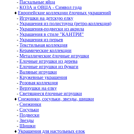
-
Пасхальные яйца
-
КОЗА и ОВЦА - Символ года
♦
Европейские коллекции ёлочных украшений
-
Игрушки на детскую елку
-
Украшения из полистоуна (ретро-коллекция)
-
Украшения-подвески из акрила
-
Украшения в стиле "КАНТРИ"
-
Украшения из перьев
-
Текстильная коллекция
-
Керамические коллекции
-
Металлические ёлочные игрушки
-
Елочные игрушки из дерева
-
Елочные игрушки из бумаги
-
Валяные игрушки
-
Кружевные украшения
-
Розовая коллекция
-
Верхушки на елку
-
Светящиеся ёлочные игрушки
♦
Снежинки, сосульки, звезды, шишки
-
Снежинки
-
Сосульки
-
Подвески
-
Звезды
-
Шишки
♦
Украшения для настольных елок