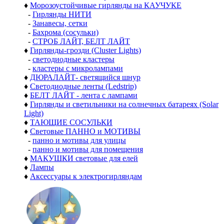
♦
Морозоустойчивые гирлянды на КАУЧУКЕ
-
Гирлянды НИТИ
-
Занавесы, сетки
-
Бахрома (сосульки)
-
СТРОБ ЛАЙТ, БЕЛТ ЛАЙТ
♦
Гирлянды-грозди (Cluster Lights)
-
светодиодные кластеры
-
кластеры с микролампами
♦
ДЮРАЛАЙТ- светящийся шнур
♦
Светодиодные ленты (Ledstrip)
♦
БЕЛТ ЛАЙТ - лента с лампами
♦
Гирлянды и светильники на солнечных батареях (Solar
Light)
♦
ТАЮЩИЕ СОСУЛЬКИ
♦
Световые ПАННО и МОТИВЫ
-
панно и мотивы для улицы
-
панно и мотивы для помещения
♦
МАКУШКИ световые для елей
♦
Лампы
♦
Аксессуары к электрогирляндам