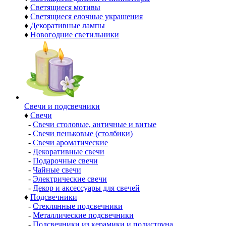
♦
Светящиеся мотивы
♦
Светящиеся елочные украшения
♦
Декоративные лампы
♦
Новогодние светильники
Свечи и подсвечники
♦
Свечи
-
Свечи столовые, античные и витые
-
Свечи пеньковые (столбики)
-
Свечи ароматические
-
Декоративные свечи
-
Подарочные свечи
-
Чайные свечи
-
Электрические свечи
-
Декор и аксессуары для свечей
♦
Подсвечники
-
Стеклянные подсвечники
-
Металлические подсвечники
-
Подсвечники из керамики и полистоуна