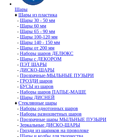
Шары
♦
Шары из пластика
-
Шары 30 - 50 мм
-
Шары 60 мм
-
Шары 65 - 90 мм
-
Шары 100-120 мм
-
Шары 140 - 150 мм
-
Шары от 200 мм
-
Наборы шаров ДЕЛЮКС
-
Шары с ДЕКОРОМ
-
ПЭТ ШАРЫ
-
ДИСКО-ШАРЫ
-
Прозрачные-МЫЛЬНЫЕ ПУЗЫРИ
-
ГРОЗДИ шаров
-
БУСЫ из шаров
-
Наборы шаров ПАПЬЕ-МАШЕ
-
Шары ДИСНЕЙ
♦
Стеклянные шары
-
Наборы однотонных шаров
-
Наборы разноцветных шаров
-
Прозрачные шары МЫЛЬНЫЕ ПУЗЫРИ
-
Зеркальные ДИСКО-ШАРЫ
-
Грозди из шариков на проволоке
-
Шары и колбы для творчества