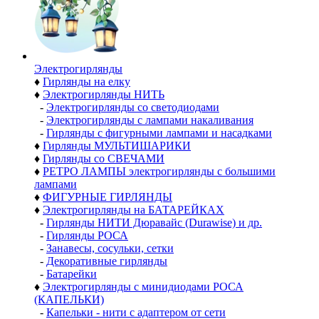
Электро­гирлянды
♦
Гирлянды на елку
♦
Электрогирлянды НИТЬ
-
Электрогирлянды со светодиодами
-
Электрогирлянды с лампами накаливания
-
Гирлянды с фигурными лампами и насадками
♦
Гирлянды МУЛЬТИШАРИКИ
♦
Гирлянды со СВЕЧАМИ
♦
РЕТРО ЛАМПЫ электрогирлянды с большими
лампами
♦
ФИГУРНЫЕ ГИРЛЯНДЫ
♦
Электрогирлянды на БАТАРЕЙКАХ
-
Гирлянды НИТИ Дюравайс (Durawise) и др.
-
Гирлянды РОСА
-
Занавесы, сосульки, сетки
-
Декоративные гирлянды
-
Батарейки
♦
Электрогирлянды с минидиодами РОСА
(КАПЕЛЬКИ)
-
Капельки - нити с адаптером от сети