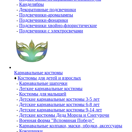
-
Канделябры
-
Декоративные подсвечники
-
Подсвечники-аромалампы
-
Подсвечники-фонарики
-
Подсвечники хвойно-флористические
-
Подсвечники с электросвечами
Карнавальные костюмы
♦
Костюмы для детей и взрослых
-
Карнавальные шапочки
-
Легкие карнавальные костюмы
-
Костюмы для малышей
-
Детские карнавальные костюмы 3-5 лет
-
Детские карнавальные костюмы 6-8 лет
-
Детские карнавальные костюмы 9-14 лет
-
Детские костюмы Деда Мороза и Снегурочи
-
Военная форма "Вспоминая Победу"
-
Карнавальные колпаки, маски, ободки, аксессуары
-
Кокошники