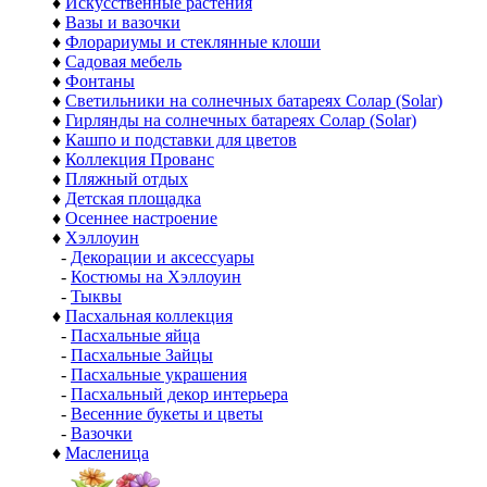
♦
Искусственные растения
♦
Вазы и вазочки
♦
Флорариумы и стеклянные клоши
♦
Садовая мебель
♦
Фонтаны
♦
Светильники на солнечных батареях Солар (Solar)
♦
Гирлянды на солнечных батареях Солар (Solar)
♦
Кашпо и подставки для цветов
♦
Коллекция Прованс
♦
Пляжный отдых
♦
Детская площадка
♦
Осеннее настроение
♦
Хэллоуин
-
Декорации и аксессуары
-
Костюмы на Хэллоуин
-
Тыквы
♦
Пасхальная коллекция
-
Пасхальные яйца
-
Пасхальные Зайцы
-
Пасхальные украшения
-
Пасхальный декор интерьера
-
Весенние букеты и цветы
-
Вазочки
♦
Масленица