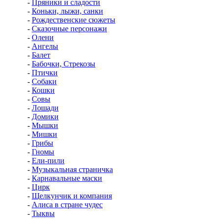
-
Пряники и сладости
-
Коньки, лыжи, санки
-
Рождественские сюжеты
-
Сказочные персонажи
-
Олени
-
Ангелы
-
Балет
-
Бабочки, Стрекозы
-
Птички
-
Собаки
-
Кошки
-
Совы
-
Лошади
-
Домики
-
Мышки
-
Мишки
-
Грибы
-
Гномы
-
Ели-пили
-
Музыкальная страничка
-
Карнавальные маски
-
Цирк
-
Щелкунчик и компания
-
Алиса в стране чудес
-
Тыквы