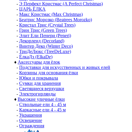
-
Э Перфект Кристмас (A Perfect Christmas)
-
ЦАРЬ ЁЛКА
-
Макс Кристмас (Max Christmas)
-
Беатрис Морозко (Beatrees Morozko)
-
Кристал Трис (Crystal Trees)
-
Грин Трис (Green Trees)
-
Элит Ели Пенери (Peneri)
-
Декорленд (Decorland)
-
Винтер Деко (Winter Deco)
-
ТриДеЛюкс (TreeDeLuxe)
-
ЁлкаДэ (ElkaDe)
♦
Аксессуары для ёлок
-
Подставки для искусственных и живых елей
-
Корзины для основания ёлки
-
Юбки и покрывала
-
Сумки для хранения
-
Светящиеся верхушки
-
Электрогирлянды
♦
Высокие уличные ёлки
-
Ствольные ели 4 - 45 м
-
Каркасные ели 4 - 45 м
-
Украшения
-
Освещение
-
Ограждения