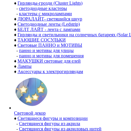
♦
Гирлянды-грозди (Cluster Lights)
-
светодиодные кластеры
-
кластеры с микролампами
♦
ДЮРАЛАЙТ- светящийся шнур
♦
Светодиодные ленты (Ledstrip)
♦
БЕЛТ ЛАЙТ - лента с лампами
♦
Гирлянды и светильники на солнечных батареях (Solar L
♦
ТАЮЩИЕ СОСУЛЬКИ
♦
Световые ПАННО и МОТИВЫ
-
панно и мотивы для улицы
-
панно и мотивы для помещения
♦
МАКУШКИ световые для елей
♦
Лампы
♦
Аксессуары к электрогирляндам
Световой декор
♦
Светящиеся фигуры и композиции
-
Светящиеся фигуры из акрила
-
Светящиеся фигуры из акриловых нитей