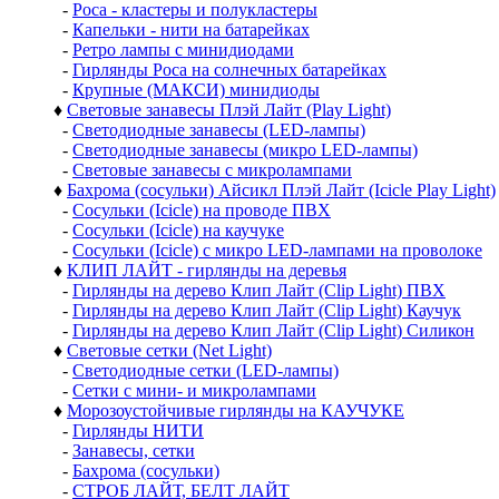
-
Роса - кластеры и полукластеры
-
Капельки - нити на батарейках
-
Ретро лампы с минидиодами
-
Гирлянды Роса на солнечных батарейках
-
Крупные (МАКСИ) минидиоды
♦
Световые занавесы Плэй Лайт (Play Light)
-
Светодиодные занавесы (LED-лампы)
-
Светодиодные занавесы (микро LED-лампы)
-
Световые занавесы с микролампами
♦
Бахрома (сосульки) Айсикл Плэй Лайт (Icicle Play Light)
-
Сосульки (Icicle) на проводе ПВХ
-
Сосульки (Icicle) на каучуке
-
Сосульки (Icicle) с микро LED-лампами на проволоке
♦
КЛИП ЛАЙТ - гирлянды на деревья
-
Гирлянды на дерево Клип Лайт (Clip Light) ПВХ
-
Гирлянды на дерево Клип Лайт (Clip Light) Каучук
-
Гирлянды на дерево Клип Лайт (Clip Light) Силикон
♦
Световые сетки (Net Light)
-
Светодиодные сетки (LED-лампы)
-
Сетки с мини- и микролампами
♦
Морозоустойчивые гирлянды на КАУЧУКЕ
-
Гирлянды НИТИ
-
Занавесы, сетки
-
Бахрома (сосульки)
-
СТРОБ ЛАЙТ, БЕЛТ ЛАЙТ