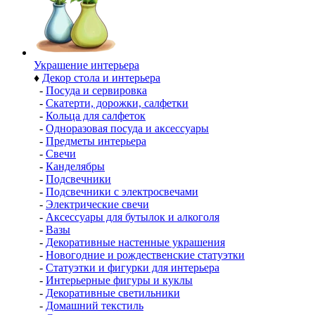
Украшение интерьера
♦
Декор стола и интерьера
-
Посуда и сервировка
-
Скатерти, дорожки, салфетки
-
Кольца для салфеток
-
Одноразовая посуда и аксессуары
-
Предметы интерьера
-
Свечи
-
Канделябры
-
Подсвечники
-
Подсвечники с электросвечами
-
Электрические свечи
-
Аксессуары для бутылок и алкоголя
-
Вазы
-
Декоративные настенные украшения
-
Новогодние и рождественские статуэтки
-
Статуэтки и фигурки для интерьера
-
Интерьерные фигуры и куклы
-
Декоративные светильники
-
Домашний текстиль