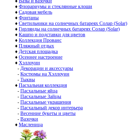
♦
Вазы и вазочки
♦
Флорариумы и стеклянные клоши
♦
Садовая мебель
♦
Фонтаны
♦
Светильники на солнечных батареях Солар (Solar)
♦
Гирлянды на солнечных батареях Солар (Solar)
♦
Кашпо и подставки для цветов
♦
Коллекция Прованс
♦
Пляжный отдых
♦
Детская площадка
♦
Осеннее настроение
♦
Хэллоуин
-
Декорации и аксессуары
-
Костюмы на Хэллоуин
-
Тыквы
♦
Пасхальная коллекция
-
Пасхальные яйца
-
Пасхальные Зайцы
-
Пасхальные украшения
-
Пасхальный декор интерьера
-
Весенние букеты и цветы
-
Вазочки
♦
Масленица