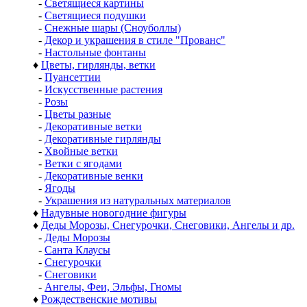
-
Светящиеся картины
-
Светящиеся подушки
-
Снежные шары (Сноуболлы)
-
Декор и украшения в стиле "Прованс"
-
Настольные фонтаны
♦
Цветы, гирлянды, ветки
-
Пуансеттии
-
Искусственные растения
-
Розы
-
Цветы разные
-
Декоративные ветки
-
Декоративные гирлянды
-
Хвойные ветки
-
Ветки с ягодами
-
Декоративные венки
-
Ягоды
-
Украшения из натуральных материалов
♦
Надувные новогодние фигуры
♦
Деды Морозы, Снегурочки, Снеговики, Ангелы и др.
-
Деды Морозы
-
Санта Клаусы
-
Снегурочки
-
Снеговики
-
Ангелы, Феи, Эльфы, Гномы
♦
Рождественские мотивы