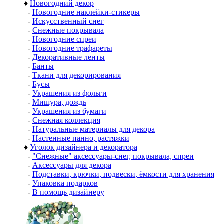
♦
Новогодний декор
-
Новогодние наклейки-стикеры
-
Искусственный снег
-
Снежные покрывала
-
Новогодние спреи
-
Новогодние трафареты
-
Декоративные ленты
-
Банты
-
Ткани для декорирования
-
Бусы
-
Украшения из фольги
-
Мишура, дождь
-
Украшения из бумаги
-
Снежная коллекция
-
Натуральные материалы для декора
-
Настенные панно, растяжки
♦
Уголок дизайнера и декоратора
-
"Снежные" аксессуары-снег, покрывала, спреи
-
Аксессуары для декора
-
Подставки, крючки, подвески, ёмкости для хранения
-
Упаковка подарков
-
В помощь дизайнеру