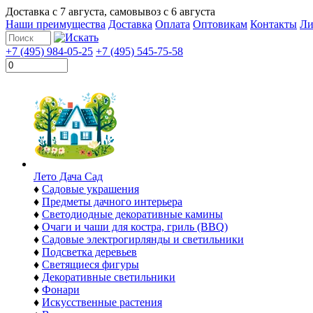
Доставка с
7 августа
, самовывоз с
6 августа
Наши преимущества
Доставка
Оплата
Оптовикам
Контакты
Ли
+7 (495) 984-05-25
+7 (495) 545-75-58
Лето Дача Сад
♦
Садовые украшения
♦
Предметы дачного интерьера
♦
Светодиодные декоративные камины
♦
Очаги и чаши для костра, гриль (BBQ)
♦
Садовые электрогирлянды и светильники
♦
Подсветка деревьев
♦
Светящиеся фигуры
♦
Декоративные светильники
♦
Фонари
♦
Искусственные растения