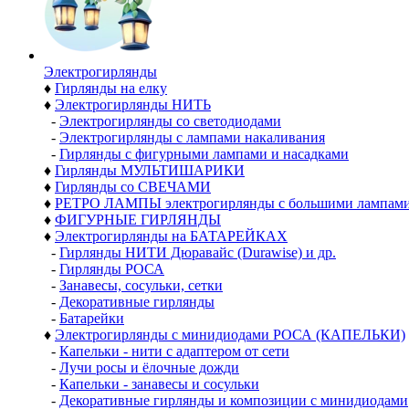
Электро­гирлянды
♦
Гирлянды на елку
♦
Электрогирлянды НИТЬ
-
Электрогирлянды со светодиодами
-
Электрогирлянды с лампами накаливания
-
Гирлянды с фигурными лампами и насадками
♦
Гирлянды МУЛЬТИШАРИКИ
♦
Гирлянды со СВЕЧАМИ
♦
РЕТРО ЛАМПЫ электрогирлянды с большими лампам
♦
ФИГУРНЫЕ ГИРЛЯНДЫ
♦
Электрогирлянды на БАТАРЕЙКАХ
-
Гирлянды НИТИ Дюравайс (Durawise) и др.
-
Гирлянды РОСА
-
Занавесы, сосульки, сетки
-
Декоративные гирлянды
-
Батарейки
♦
Электрогирлянды с минидиодами РОСА (КАПЕЛЬКИ)
-
Капельки - нити с адаптером от сети
-
Лучи росы и ёлочные дожди
-
Капельки - занавесы и сосульки
-
Декоративные гирлянды и композиции с минидиодами