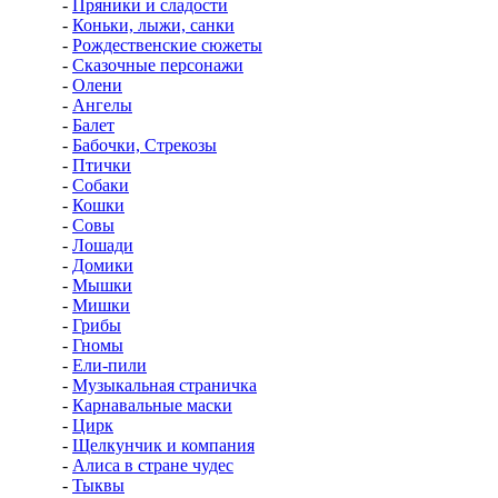
-
Пряники и сладости
-
Коньки, лыжи, санки
-
Рождественские сюжеты
-
Сказочные персонажи
-
Олени
-
Ангелы
-
Балет
-
Бабочки, Стрекозы
-
Птички
-
Собаки
-
Кошки
-
Совы
-
Лошади
-
Домики
-
Мышки
-
Мишки
-
Грибы
-
Гномы
-
Ели-пили
-
Музыкальная страничка
-
Карнавальные маски
-
Цирк
-
Щелкунчик и компания
-
Алиса в стране чудес
-
Тыквы