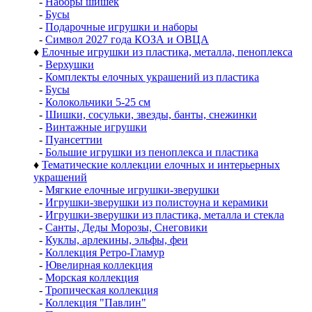
-
Наборы шишек
-
Бусы
-
Подарочные игрушки и наборы
-
Символ 2027 года КОЗА и ОВЦА
♦
Елочные игрушки из пластика, металла, пеноплекса
-
Верхушки
-
Комплекты елочных украшений из пластика
-
Бусы
-
Колокольчики 5-25 см
-
Шишки, сосульки, звезды, банты, снежинки
-
Винтажные игрушки
-
Пуансеттии
-
Большие игрушки из пеноплекса и пластика
♦
Тематические коллекции елочных и интерьерных
украшений
-
Мягкие елочные игрушки-зверушки
-
Игрушки-зверушки из полистоуна и керамики
-
Игрушки-зверушки из пластика, металла и стекла
-
Санты, Деды Морозы, Снеговики
-
Куклы, арлекины, эльфы, феи
-
Коллекция Ретро-Гламур
-
Ювелирная коллекция
-
Морская коллекция
-
Тропическая коллекция
-
Коллекция "Павлин"