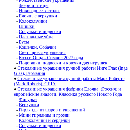
-
Рождественские украшения
-
Звери и птицы
-
Новогоднее застолье
-
Елочные верхушки
-
Колокольчики
-
Шишки
-
Сосульки и подвески
-
Пасхальные яйца
-
Бусы
-
Кошечки, Собачки
-
Светящиеся украшения
-
Коза и Овца - Символ 2027 года
-
Подставки, подвески и крючки для игрушек
♦
Стеклянные украшения ручной работы Инге Глас (Inge
Glas), Германия
♦
Стеклянные украшения ручной работы Марк Робертс
(Mark Roberts), США
♦
Стеклянные украшения фабрики Ёлочка, (Россия) и
европейские аналоги. Классика русского Нового Года
-
Фигурки
-
Верхушки
-
Гирлянды из шаров и украшений
-
Мини гирлянды и грозди
-
Колокольчики и сердечки
-
Сосульки и подвески