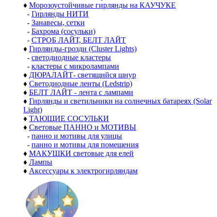
♦
Морозоустойчивые гирлянды на КАУЧУКЕ
-
Гирлянды НИТИ
-
Занавесы, сетки
-
Бахрома (сосульки)
-
СТРОБ ЛАЙТ, БЕЛТ ЛАЙТ
♦
Гирлянды-грозди (Cluster Lights)
-
светодиодные кластеры
-
кластеры с микролампами
♦
ДЮРАЛАЙТ- светящийся шнур
♦
Светодиодные ленты (Ledstrip)
♦
БЕЛТ ЛАЙТ - лента с лампами
♦
Гирлянды и светильники на солнечных батареях (Solar
Light)
♦
ТАЮЩИЕ СОСУЛЬКИ
♦
Световые ПАННО и МОТИВЫ
-
панно и мотивы для улицы
-
панно и мотивы для помещения
♦
МАКУШКИ световые для елей
♦
Лампы
♦
Аксессуары к электрогирляндам