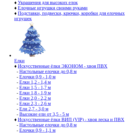
♦
Украшения для высоких елок
♦
Елочные игрушки своими руками
♦
Подставки, подвески, крючки, коробки для елочных
игрушек
Елки
♦
Искусственные ёлки ЭКОНОМ - хвоя ПВХ
-
Настольные елочки до 0,8 м
-
Елочки 0,9 - 1,0 м
-
Елки 1,2 - 1,4 м
-
Елки 1,5 - 1,7 м
-
Елки 1,8 - 1,9 м
-
Елки 2,0 - 2,2 м
-
Елки 2,3 - 2,6 м
-
Ели 2,7 - 3,0 м
-
Высокие ели от 3,5 - 5 м
♦
Искусственные ёлки ВИП (VIP) - хвоя леска и ПВХ
-
Настольные елочки до 0,8 м
-
Елочки 0,9 - 1,1 м