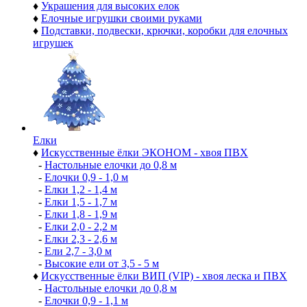
♦
Украшения для высоких елок
♦
Елочные игрушки своими руками
♦
Подставки, подвески, крючки, коробки для елочных
игрушек
Елки
♦
Искусственные ёлки ЭКОНОМ - хвоя ПВХ
-
Настольные елочки до 0,8 м
-
Елочки 0,9 - 1,0 м
-
Елки 1,2 - 1,4 м
-
Елки 1,5 - 1,7 м
-
Елки 1,8 - 1,9 м
-
Елки 2,0 - 2,2 м
-
Елки 2,3 - 2,6 м
-
Ели 2,7 - 3,0 м
-
Высокие ели от 3,5 - 5 м
♦
Искусственные ёлки ВИП (VIP) - хвоя леска и ПВХ
-
Настольные елочки до 0,8 м
-
Елочки 0,9 - 1,1 м