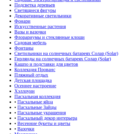
Подсветка деревьев
Светящиеся фигуры
Декоративные светильники
Фонари
Искусственные растения
Вазы и вазочки
Флорариумы и стеклянные клоши
Садовая мебель
Фонтаны
Светильники на солнечных батареях Солар (Solar)
Гирлянды на солнечных батареях Солар (Solar)
Кашпо и подставки для цветов
Коллекция Прованс
Пляжный отдых
Детская площадка
Осеннее настроение
Хэллоуин
Пасхальная коллекция
•
Пасхальные яйца
•
Пасхальные Зайцы
•
Пасхальные украшения
•
Пасхальный декор интерьера
•
Весенние букеты и цветы
•
Вазочки