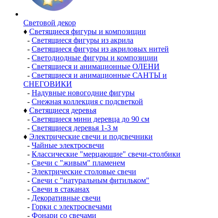
Световой декор
♦
Светящиеся фигуры и композиции
-
Светящиеся фигуры из акрила
-
Светящиеся фигуры из акриловых нитей
-
Светодиодные фигуры и композиции
-
Светящиеся и анимационные ОЛЕНИ
-
Светящиеся и анимационные САНТЫ и
СНЕГОВИКИ
-
Надувные новогодние фигуры
-
Снежная коллекция с подсветкой
♦
Светящиеся деревья
-
Светящиеся мини деревца до 90 см
-
Светящиеся деревья 1-3 м
♦
Электрические свечи и подсвечники
-
Чайные электросвечи
-
Классические "мерцающие" свечи-столбики
-
Свечи с "живым" пламенем
-
Электрические столовые свечи
-
Свечи с "натуральным фитильком"
-
Свечи в стаканах
-
Декоративные свечи
-
Горки с электросвечами
-
Фонари со свечами