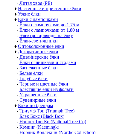
-
Литая хвоя (РЕ)
♦
Настенные и пристенные ёлки
♦
Узкие ёлки
♦
Елки с лампочками
-
Ёлки с лампочками до 1,75 м
-
Ёлки с лампочками от 1,80 м
-
Электрогирлянды на ёлку
-
Ёлки-светильники
♦
Оптоволоконные елки
♦
Декоративные елки
-
Дизайнерские ёлки
-
Ёлки с шишками и ягодами
-
Заснеженные ёлки
-
Белые ёлки
-
Голубые ёлки
-
Чёрные и цветные ёлки
-
Блестящие ёлки из фольги
-
Украшенные ёлки
-
Сувенирные елки
♦
Ёлки по брендам
-
Триумф Три (Triumph Tree)
-
Блэк Бокс (Black Box)
-
Нэшнл Три Ко (National Tree Co)
-
Кэминг (Kaemingk)
-
Нордик Коллекшн (Nordic Collection)