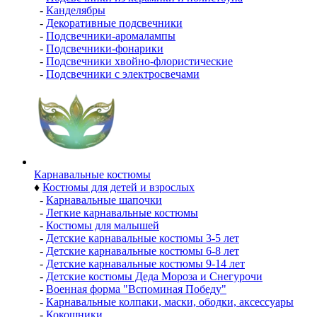
-
Канделябры
-
Декоративные подсвечники
-
Подсвечники-аромалампы
-
Подсвечники-фонарики
-
Подсвечники хвойно-флористические
-
Подсвечники с электросвечами
Карнавальные костюмы
♦
Костюмы для детей и взрослых
-
Карнавальные шапочки
-
Легкие карнавальные костюмы
-
Костюмы для малышей
-
Детские карнавальные костюмы 3-5 лет
-
Детские карнавальные костюмы 6-8 лет
-
Детские карнавальные костюмы 9-14 лет
-
Детские костюмы Деда Мороза и Снегурочи
-
Военная форма "Вспоминая Победу"
-
Карнавальные колпаки, маски, ободки, аксессуары
-
Кокошники