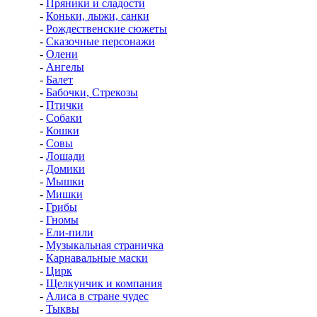
-
Пряники и сладости
-
Коньки, лыжи, санки
-
Рождественские сюжеты
-
Сказочные персонажи
-
Олени
-
Ангелы
-
Балет
-
Бабочки, Стрекозы
-
Птички
-
Собаки
-
Кошки
-
Совы
-
Лошади
-
Домики
-
Мышки
-
Мишки
-
Грибы
-
Гномы
-
Ели-пили
-
Музыкальная страничка
-
Карнавальные маски
-
Цирк
-
Щелкунчик и компания
-
Алиса в стране чудес
-
Тыквы