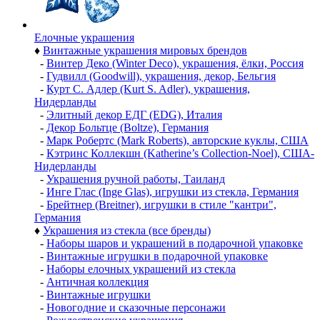
Елочные украшения
♦
Винтажные украшения мировых брендов
-
Винтер Деко (Winter Deco), украшения, ёлки, Россия
-
Гудвилл (Goodwill), украшения, декор, Бельгия
-
Курт С. Адлер (Kurt S. Adler), украшения,
Нидерланды
-
Элитный декор ЕДГ (EDG), Италия
-
Декор Больтце (Boltze), Германия
-
Марк Робертс (Mark Roberts), авторские куклы, США
-
Кэтринс Коллекшн (Katherine’s Collection-Noel), США-
Нидерланды
-
Украшения ручной работы, Таиланд
-
Инге Глас (Inge Glas), игрушки из стекла, Германия
-
Брейтнер (Breitner), игрушки в стиле "кантри",
Германия
♦
Украшения из стекла (все бренды)
-
Наборы шаров и украшений в подарочной упаковке
-
Винтажные игрушки в подарочной упаковке
-
Наборы елочных украшений из стекла
-
Античная коллекция
-
Винтажные игрушки
-
Новогодние и сказочные персонажи