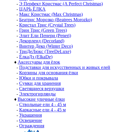
-
Э Перфект Кристмас (A Perfect Christmas)
-
ЦАРЬ ЁЛКА
-
Макс Кристмас (Max Christmas)
-
Беатрис Морозко (Beatrees Morozko)
-
Кристал Трис (Crystal Trees)
-
Грин Трис (Green Trees)
-
Элит Ели Пенери (Peneri)
-
Декорленд (Decorland)
-
Винтер Деко (Winter Deco)
-
ТриДеЛюкс (TreeDeLuxe)
-
ЁлкаДэ (ElkaDe)
♦
Аксессуары для ёлок
-
Подставки для искусственных и живых елей
-
Корзины для основания ёлки
-
Юбки и покрывала
-
Сумки для хранения
-
Светящиеся верхушки
-
Электрогирлянды
♦
Высокие уличные ёлки
-
Ствольные ели 4 - 45 м
-
Каркасные ели 4 - 45 м
-
Украшения
-
Освещение
-
Ограждения