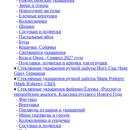
-
Рождественские украшения
-
Звери и птицы
-
Новогоднее застолье
-
Елочные верхушки
-
Колокольчики
-
Шишки
-
Сосульки и подвески
-
Пасхальные яйца
-
Бусы
-
Кошечки, Собачки
-
Светящиеся украшения
-
Коза и Овца - Символ 2027 года
-
Подставки, подвески и крючки для игрушек
♦
Стеклянные украшения ручной работы Инге Глас (Inge
Glas), Германия
♦
Стеклянные украшения ручной работы Марк Робертс
(Mark Roberts), США
♦
Стеклянные украшения фабрики Ёлочка, (Россия) и
европейские аналоги. Классика русского Нового Года
-
Фигурки
-
Верхушки
-
Гирлянды из шаров и украшений
-
Мини гирлянды и грозди
-
Колокольчики и сердечки
-
Сосульки и подвески