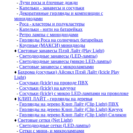
-
Лучи росы и ёлочные дожди
-
Капельки - занавесы и сосульки
-
Декоративные гирлянды и композиции с
минидиодами
-
Роса - кластеры и полукластеры
-
Капельки - нити на батарейках
-
Ретро лампы с минидиодами
-
Гирлянды Роса на солнечных батарейках
-
Крупные (МАКСИ) минидиоды
♦
Световые занавесы Плэй Лайт (Play Light)
-
Светодиодные занавесы (LED-лампы)
-
Светодиодные занавесы (микро LED-лампы)
-
Световые занавесы с микролампами
♦
Бахрома (сосульки) Айсикл Плэй Лайт (Icicle Play
Light)
-
Сосульки (Icicle) на проводе ПВХ
-
Сосульки (Icicle) на каучуке
-
Сосульки (Icicle) с микро LED-лампами на проволоке
♦
КЛИП ЛАЙТ - гирлянды на деревья
-
Гирлянды на дерево Клип Лайт (Clip Light) ПВХ
-
Гирлянды на дерево Клип Лайт (Clip Light) Каучук
-
Гирлянды на дерево Клип Лайт (Clip Light) Силикон
♦
Световые сетки (Net Light)
-
Светодиодные сетки (LED-лампы)
-
Сетки с мини- и микролампами