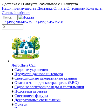
Доставка с
11 августа
, самовывоз с
10 августа
Наши преимущества
Доставка
Оплата
Оптовикам
Контакты
Личный кабинет
+7 (495) 984-05-25
+7 (495) 545-75-58
Лето Дача Сад
♦
Садовые украшения
♦
Предметы дачного интерьера
♦
Светодиодные декоративные камины
♦
Очаги и чаши для костра, гриль (BBQ)
♦
Садовые электрогирлянды и светильники
♦
Подсветка деревьев
♦
Светящиеся фигуры
♦
Декоративные светильники
♦
Фонари