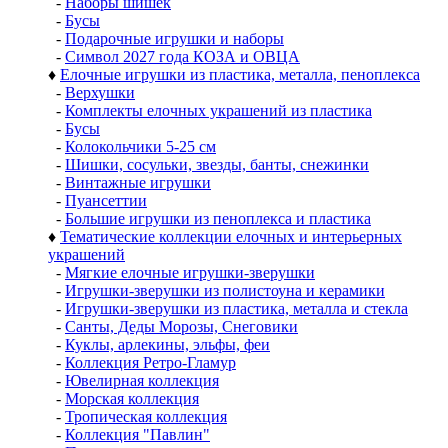
-
Наборы шишек
-
Бусы
-
Подарочные игрушки и наборы
-
Символ 2027 года КОЗА и ОВЦА
♦
Елочные игрушки из пластика, металла, пеноплекса
-
Верхушки
-
Комплекты елочных украшений из пластика
-
Бусы
-
Колокольчики 5-25 см
-
Шишки, сосульки, звезды, банты, снежинки
-
Винтажные игрушки
-
Пуансеттии
-
Большие игрушки из пеноплекса и пластика
♦
Тематические коллекции елочных и интерьерных
украшений
-
Мягкие елочные игрушки-зверушки
-
Игрушки-зверушки из полистоуна и керамики
-
Игрушки-зверушки из пластика, металла и стекла
-
Санты, Деды Морозы, Снеговики
-
Куклы, арлекины, эльфы, феи
-
Коллекция Ретро-Гламур
-
Ювелирная коллекция
-
Морская коллекция
-
Тропическая коллекция
-
Коллекция "Павлин"