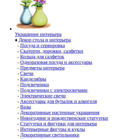
Украшение интерьера
♦
Декор стола и интерьера
-
Посуда и сервировка
-
Скатерти, дорожки, салфетки
-
Кольца для салфеток
-
Одноразовая посуда и аксессуары
-
Предметы интерьера
-
Свечи
-
Канделябры
-
Подсвечники
-
Подсвечники с электросвечами
-
Электрические свечи
-
Аксессуары для бутылок и алкоголя
-
Вазы
-
Декоративные настенные украшения
-
Новогодние и рождественские статуэтки
-
Статуэтки и фигурки для интерьера
-
Интерьерные фигуры и куклы
-
Декоративные светильники