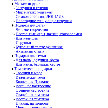
♦
Мягкие игрушки
-
Зверушки и птички
-
Мир мягких медвежат
-
Символ 2026 года ЛОШАДЬ
-
Новогодние танцующие игрушки
♦
Подарки для детей
-
Детское творчество
-
Настольные игры, паззлы, головоломки
-
Для малышей
-
Игрушки
-
Кукольный театр: рукавички
-
Активный отдых
♦
Подарки для семьи
-
Для папы, дедушки, брата
-
Для мамы, бабушки, сестры
♦
Тематические подарки
-
Тропики и море
-
Итальянская тема
-
Коллекция Прованс
-
Весеннее настроение
-
Осеннее настроение
-
Свадебная тематика
-
Восточная тематика
-
Пикник на природе
-
Моряк путешественик