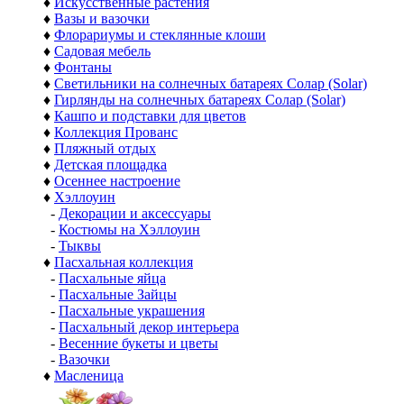
♦
Искусственные растения
♦
Вазы и вазочки
♦
Флорариумы и стеклянные клоши
♦
Садовая мебель
♦
Фонтаны
♦
Светильники на солнечных батареях Солар (Solar)
♦
Гирлянды на солнечных батареях Солар (Solar)
♦
Кашпо и подставки для цветов
♦
Коллекция Прованс
♦
Пляжный отдых
♦
Детская площадка
♦
Осеннее настроение
♦
Хэллоуин
-
Декорации и аксессуары
-
Костюмы на Хэллоуин
-
Тыквы
♦
Пасхальная коллекция
-
Пасхальные яйца
-
Пасхальные Зайцы
-
Пасхальные украшения
-
Пасхальный декор интерьера
-
Весенние букеты и цветы
-
Вазочки
♦
Масленица