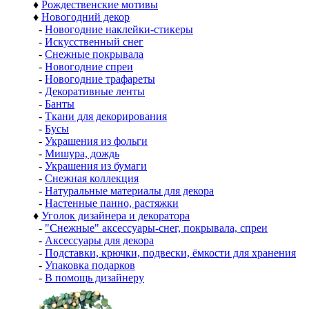
♦
Рождественские мотивы
♦
Новогодний декор
-
Новогодние наклейки-стикеры
-
Искусственный снег
-
Снежные покрывала
-
Новогодние спреи
-
Новогодние трафареты
-
Декоративные ленты
-
Банты
-
Ткани для декорирования
-
Бусы
-
Украшения из фольги
-
Мишура, дождь
-
Украшения из бумаги
-
Снежная коллекция
-
Натуральные материалы для декора
-
Настенные панно, растяжки
♦
Уголок дизайнера и декоратора
-
"Снежные" аксессуары-снег, покрывала, спреи
-
Аксессуары для декора
-
Подставки, крючки, подвески, ёмкости для хранения
-
Упаковка подарков
-
В помощь дизайнеру