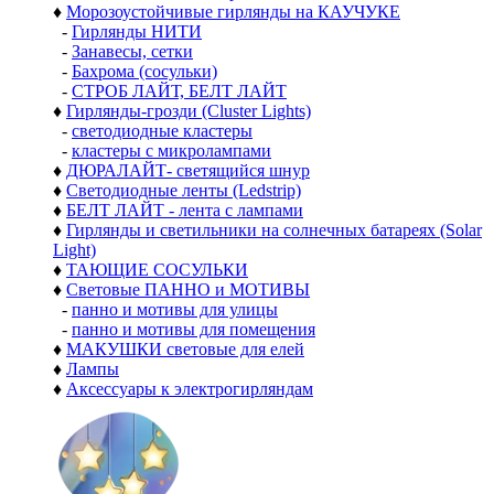
♦
Морозоустойчивые гирлянды на КАУЧУКЕ
-
Гирлянды НИТИ
-
Занавесы, сетки
-
Бахрома (сосульки)
-
СТРОБ ЛАЙТ, БЕЛТ ЛАЙТ
♦
Гирлянды-грозди (Cluster Lights)
-
светодиодные кластеры
-
кластеры с микролампами
♦
ДЮРАЛАЙТ- светящийся шнур
♦
Светодиодные ленты (Ledstrip)
♦
БЕЛТ ЛАЙТ - лента с лампами
♦
Гирлянды и светильники на солнечных батареях (Solar
Light)
♦
ТАЮЩИЕ СОСУЛЬКИ
♦
Световые ПАННО и МОТИВЫ
-
панно и мотивы для улицы
-
панно и мотивы для помещения
♦
МАКУШКИ световые для елей
♦
Лампы
♦
Аксессуары к электрогирляндам