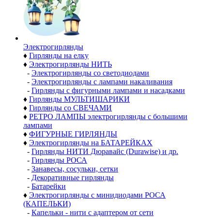
Электро­гирлянды
♦
Гирлянды на елку
♦
Электрогирлянды НИТЬ
-
Электрогирлянды со светодиодами
-
Электрогирлянды с лампами накаливания
-
Гирлянды с фигурными лампами и насадками
♦
Гирлянды МУЛЬТИШАРИКИ
♦
Гирлянды со СВЕЧАМИ
♦
РЕТРО ЛАМПЫ электрогирлянды с большими
лампами
♦
ФИГУРНЫЕ ГИРЛЯНДЫ
♦
Электрогирлянды на БАТАРЕЙКАХ
-
Гирлянды НИТИ Дюравайс (Durawise) и др.
-
Гирлянды РОСА
-
Занавесы, сосульки, сетки
-
Декоративные гирлянды
-
Батарейки
♦
Электрогирлянды с минидиодами РОСА
(КАПЕЛЬКИ)
-
Капельки - нити с адаптером от сети