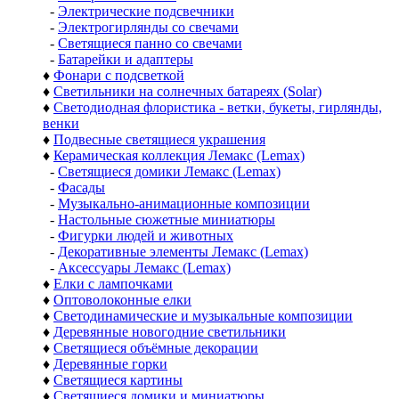
-
Электрические подсвечники
-
Электрогирлянды со свечами
-
Светящиеся панно со свечами
-
Батарейки и адаптеры
♦
Фонари с подсветкой
♦
Светильники на солнечных батареях (Solar)
♦
Светодиодная флористика - ветки, букеты, гирлянды,
венки
♦
Подвесные светящиеся украшения
♦
Керамическая коллекция Лемакс (Lemax)
-
Светящиеся домики Лемакс (Lemax)
-
Фасады
-
Музыкально-анимационные композиции
-
Настольные сюжетные миниатюры
-
Фигурки людей и животных
-
Декоративные элементы Лемакс (Lemax)
-
Аксессуары Лемакс (Lemax)
♦
Елки с лампочками
♦
Оптоволоконные елки
♦
Светодинамические и музыкальные композиции
♦
Деревянные новогодние светильники
♦
Светящиеся объёмные декорации
♦
Деревянные горки
♦
Светящиеся картины
♦
Светящиеся домики и миниатюры