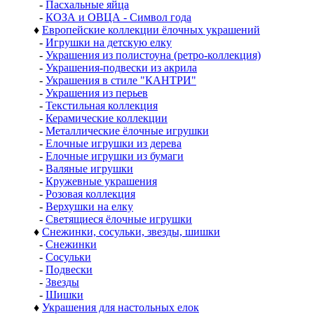
-
Пасхальные яйца
-
КОЗА и ОВЦА - Символ года
♦
Европейские коллекции ёлочных украшений
-
Игрушки на детскую елку
-
Украшения из полистоуна (ретро-коллекция)
-
Украшения-подвески из акрила
-
Украшения в стиле "КАНТРИ"
-
Украшения из перьев
-
Текстильная коллекция
-
Керамические коллекции
-
Металлические ёлочные игрушки
-
Елочные игрушки из дерева
-
Елочные игрушки из бумаги
-
Валяные игрушки
-
Кружевные украшения
-
Розовая коллекция
-
Верхушки на елку
-
Светящиеся ёлочные игрушки
♦
Снежинки, сосульки, звезды, шишки
-
Снежинки
-
Сосульки
-
Подвески
-
Звезды
-
Шишки
♦
Украшения для настольных елок