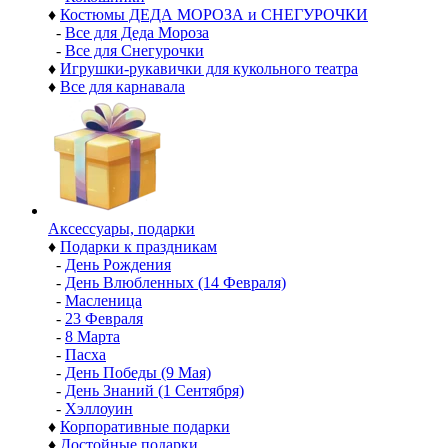
♦
Костюмы ДЕДА МОРОЗА и СНЕГУРОЧКИ
-
Все для Деда Мороза
-
Все для Снегурочки
♦
Игрушки-рукавички для кукольного театра
♦
Все для карнавала
Аксессуары, подарки
♦
Подарки к праздникам
-
День Рождения
-
День Влюбленных (14 Февраля)
-
Масленица
-
23 Февраля
-
8 Марта
-
Пасха
-
День Победы (9 Мая)
-
День Знаний (1 Сентября)
-
Хэллоуин
♦
Корпоративные подарки
♦
Достойные подарки