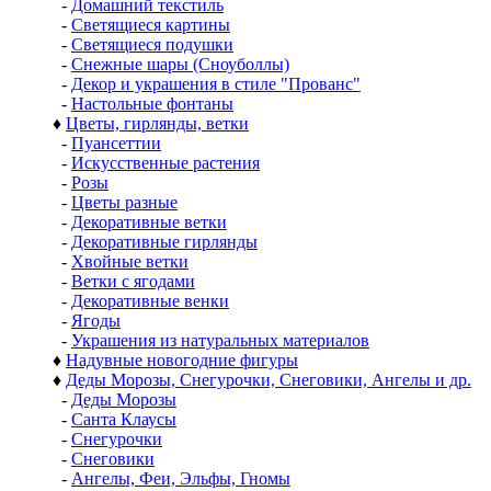
-
Домашний текстиль
-
Светящиеся картины
-
Светящиеся подушки
-
Снежные шары (Сноуболлы)
-
Декор и украшения в стиле "Прованс"
-
Настольные фонтаны
♦
Цветы, гирлянды, ветки
-
Пуансеттии
-
Искусственные растения
-
Розы
-
Цветы разные
-
Декоративные ветки
-
Декоративные гирлянды
-
Хвойные ветки
-
Ветки с ягодами
-
Декоративные венки
-
Ягоды
-
Украшения из натуральных материалов
♦
Надувные новогодние фигуры
♦
Деды Морозы, Снегурочки, Снеговики, Ангелы и др.
-
Деды Морозы
-
Санта Клаусы
-
Снегурочки
-
Снеговики
-
Ангелы, Феи, Эльфы, Гномы