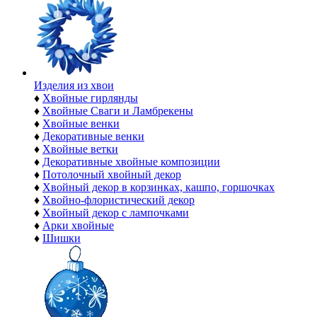
Изделия из хвои
♦
Хвойные гирлянды
♦
Хвойные Сваги и Ламбрекены
♦
Хвойные венки
♦
Декоративные венки
♦
Хвойные ветки
♦
Декоративные хвойные композиции
♦
Потолочный хвойный декор
♦
Хвойный декор в корзинках, кашпо, горшочках
♦
Хвойно-флористический декор
♦
Хвойный декор с лампочками
♦
Арки хвойные
♦
Шишки