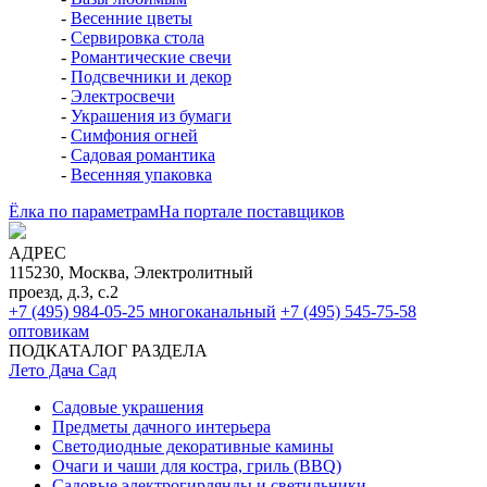
-
Весенние цветы
-
Сервировка стола
-
Романтические свечи
-
Подсвечники и декор
-
Электросвечи
-
Украшения из бумаги
-
Симфония огней
-
Садовая романтика
-
Весенняя упаковка
Ёлка по параметрам
На портале поставщиков
АДРЕС
115230, Москва, Электролитный
проезд, д.3, с.2
+7 (495) 984-05-25
многоканальный
+7 (495) 545-75-58
оптовикам
ПОДКАТАЛОГ РАЗДЕЛА
Лето Дача Сад
Садовые украшения
Предметы дачного интерьера
Светодиодные декоративные камины
Очаги и чаши для костра, гриль (BBQ)
Садовые электрогирлянды и светильники