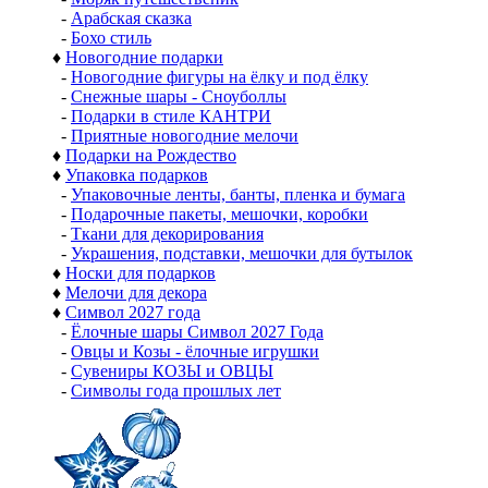
-
Арабская сказка
-
Бохо стиль
♦
Новогодние подарки
-
Новогодние фигуры на ёлку и под ёлку
-
Снежные шары - Сноуболлы
-
Подарки в стиле КАНТРИ
-
Приятные новогодние мелочи
♦
Подарки на Рождество
♦
Упаковка подарков
-
Упаковочные ленты, банты, пленка и бумага
-
Подарочные пакеты, мешочки, коробки
-
Ткани для декорирования
-
Украшения, подставки, мешочки для бутылок
♦
Носки для подарков
♦
Мелочи для декора
♦
Символ 2027 года
-
Ёлочные шары Символ 2027 Года
-
Овцы и Козы - ёлочные игрушки
-
Сувениры КОЗЫ и ОВЦЫ
-
Символы года прошлых лет