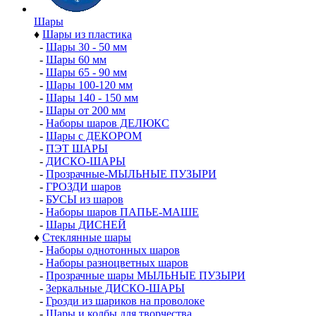
Шары
♦
Шары из пластика
-
Шары 30 - 50 мм
-
Шары 60 мм
-
Шары 65 - 90 мм
-
Шары 100-120 мм
-
Шары 140 - 150 мм
-
Шары от 200 мм
-
Наборы шаров ДЕЛЮКС
-
Шары с ДЕКОРОМ
-
ПЭТ ШАРЫ
-
ДИСКО-ШАРЫ
-
Прозрачные-МЫЛЬНЫЕ ПУЗЫРИ
-
ГРОЗДИ шаров
-
БУСЫ из шаров
-
Наборы шаров ПАПЬЕ-МАШЕ
-
Шары ДИСНЕЙ
♦
Стеклянные шары
-
Наборы однотонных шаров
-
Наборы разноцветных шаров
-
Прозрачные шары МЫЛЬНЫЕ ПУЗЫРИ
-
Зеркальные ДИСКО-ШАРЫ
-
Грозди из шариков на проволоке
-
Шары и колбы для творчества