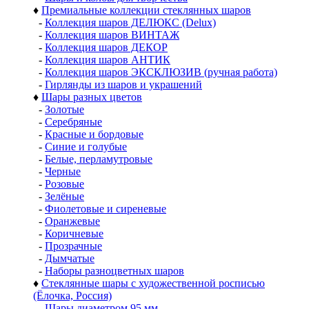
♦
Премиальные коллекции стеклянных шаров
-
Коллекция шаров ДЕЛЮКС (Delux)
-
Коллекция шаров ВИНТАЖ
-
Коллекция шаров ДЕКОР
-
Коллекция шаров АНТИК
-
Коллекция шаров ЭКСКЛЮЗИВ (ручная работа)
-
Гирлянды из шаров и украшений
♦
Шары разных цветов
-
Золотые
-
Серебряные
-
Красные и бордовые
-
Синие и голубые
-
Белые, перламутровые
-
Черные
-
Розовые
-
Зелёные
-
Фиолетовые и сиреневые
-
Оранжевые
-
Коричневые
-
Прозрачные
-
Дымчатые
-
Наборы разноцветных шаров
♦
Стеклянные шары с художественной росписью
(Ёлочка, Россия)
-
Шары диаметром 95 мм