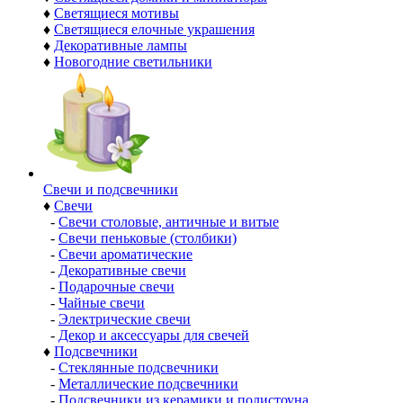
♦
Светящиеся мотивы
♦
Светящиеся елочные украшения
♦
Декоративные лампы
♦
Новогодние светильники
Свечи и подсвечники
♦
Свечи
-
Свечи столовые, античные и витые
-
Свечи пеньковые (столбики)
-
Свечи ароматические
-
Декоративные свечи
-
Подарочные свечи
-
Чайные свечи
-
Электрические свечи
-
Декор и аксессуары для свечей
♦
Подсвечники
-
Стеклянные подсвечники
-
Металлические подсвечники
-
Подсвечники из керамики и полистоуна