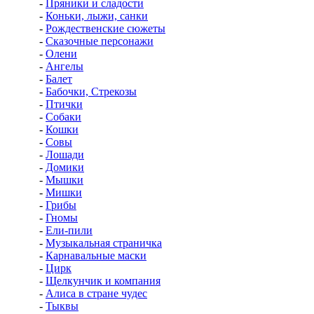
-
Пряники и сладости
-
Коньки, лыжи, санки
-
Рождественские сюжеты
-
Сказочные персонажи
-
Олени
-
Ангелы
-
Балет
-
Бабочки, Стрекозы
-
Птички
-
Собаки
-
Кошки
-
Совы
-
Лошади
-
Домики
-
Мышки
-
Мишки
-
Грибы
-
Гномы
-
Ели-пили
-
Музыкальная страничка
-
Карнавальные маски
-
Цирк
-
Щелкунчик и компания
-
Алиса в стране чудес
-
Тыквы