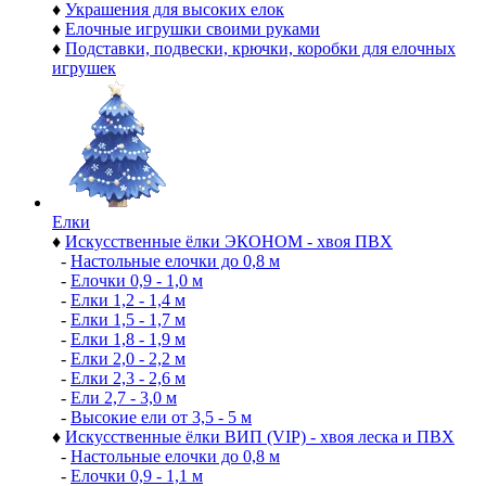
♦
Украшения для высоких елок
♦
Елочные игрушки своими руками
♦
Подставки, подвески, крючки, коробки для елочных
игрушек
Елки
♦
Искусственные ёлки ЭКОНОМ - хвоя ПВХ
-
Настольные елочки до 0,8 м
-
Елочки 0,9 - 1,0 м
-
Елки 1,2 - 1,4 м
-
Елки 1,5 - 1,7 м
-
Елки 1,8 - 1,9 м
-
Елки 2,0 - 2,2 м
-
Елки 2,3 - 2,6 м
-
Ели 2,7 - 3,0 м
-
Высокие ели от 3,5 - 5 м
♦
Искусственные ёлки ВИП (VIP) - хвоя леска и ПВХ
-
Настольные елочки до 0,8 м
-
Елочки 0,9 - 1,1 м