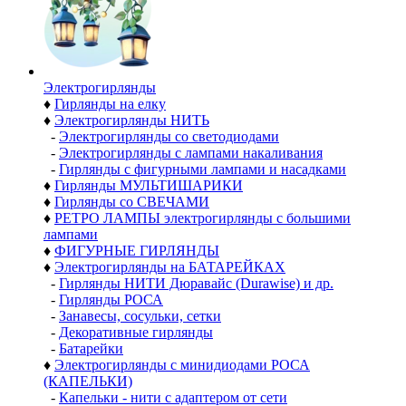
Электро­гирлянды
♦
Гирлянды на елку
♦
Электрогирлянды НИТЬ
-
Электрогирлянды со светодиодами
-
Электрогирлянды с лампами накаливания
-
Гирлянды с фигурными лампами и насадками
♦
Гирлянды МУЛЬТИШАРИКИ
♦
Гирлянды со СВЕЧАМИ
♦
РЕТРО ЛАМПЫ электрогирлянды с большими
лампами
♦
ФИГУРНЫЕ ГИРЛЯНДЫ
♦
Электрогирлянды на БАТАРЕЙКАХ
-
Гирлянды НИТИ Дюравайс (Durawise) и др.
-
Гирлянды РОСА
-
Занавесы, сосульки, сетки
-
Декоративные гирлянды
-
Батарейки
♦
Электрогирлянды с минидиодами РОСА
(КАПЕЛЬКИ)
-
Капельки - нити с адаптером от сети