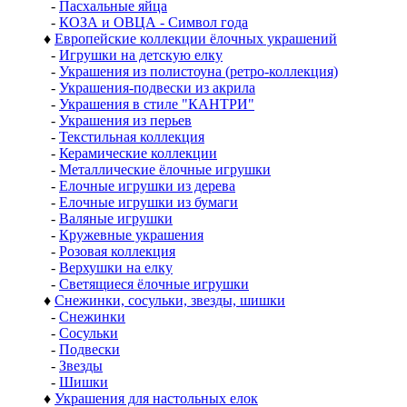
-
Пасхальные яйца
-
КОЗА и ОВЦА - Символ года
♦
Европейские коллекции ёлочных украшений
-
Игрушки на детскую елку
-
Украшения из полистоуна (ретро-коллекция)
-
Украшения-подвески из акрила
-
Украшения в стиле "КАНТРИ"
-
Украшения из перьев
-
Текстильная коллекция
-
Керамические коллекции
-
Металлические ёлочные игрушки
-
Елочные игрушки из дерева
-
Елочные игрушки из бумаги
-
Валяные игрушки
-
Кружевные украшения
-
Розовая коллекция
-
Верхушки на елку
-
Светящиеся ёлочные игрушки
♦
Снежинки, сосульки, звезды, шишки
-
Снежинки
-
Сосульки
-
Подвески
-
Звезды
-
Шишки
♦
Украшения для настольных елок