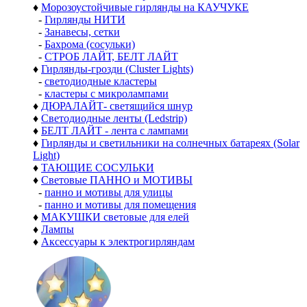
♦
Морозоустойчивые гирлянды на КАУЧУКЕ
-
Гирлянды НИТИ
-
Занавесы, сетки
-
Бахрома (сосульки)
-
СТРОБ ЛАЙТ, БЕЛТ ЛАЙТ
♦
Гирлянды-грозди (Cluster Lights)
-
светодиодные кластеры
-
кластеры с микролампами
♦
ДЮРАЛАЙТ- светящийся шнур
♦
Светодиодные ленты (Ledstrip)
♦
БЕЛТ ЛАЙТ - лента с лампами
♦
Гирлянды и светильники на солнечных батареях (Solar
Light)
♦
ТАЮЩИЕ СОСУЛЬКИ
♦
Световые ПАННО и МОТИВЫ
-
панно и мотивы для улицы
-
панно и мотивы для помещения
♦
МАКУШКИ световые для елей
♦
Лампы
♦
Аксессуары к электрогирляндам