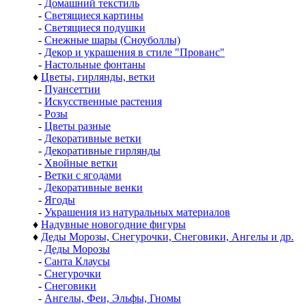
-
Домашний текстиль
-
Светящиеся картины
-
Светящиеся подушки
-
Снежные шары (Сноуболлы)
-
Декор и украшения в стиле "Прованс"
-
Настольные фонтаны
♦
Цветы, гирлянды, ветки
-
Пуансеттии
-
Искусственные растения
-
Розы
-
Цветы разные
-
Декоративные ветки
-
Декоративные гирлянды
-
Хвойные ветки
-
Ветки с ягодами
-
Декоративные венки
-
Ягоды
-
Украшения из натуральных материалов
♦
Надувные новогодние фигуры
♦
Деды Морозы, Снегурочки, Снеговики, Ангелы и др.
-
Деды Морозы
-
Санта Клаусы
-
Снегурочки
-
Снеговики
-
Ангелы, Феи, Эльфы, Гномы