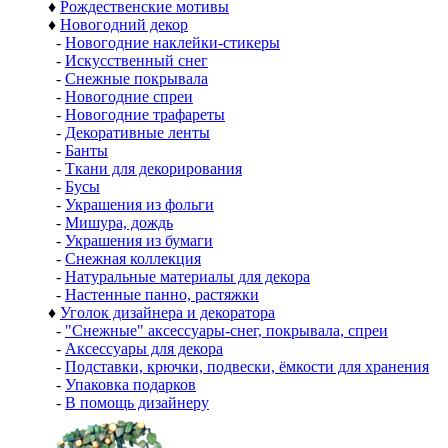
♦
Рождественские мотивы
♦
Новогодний декор
-
Новогодние наклейки-стикеры
-
Искусственный снег
-
Снежные покрывала
-
Новогодние спреи
-
Новогодние трафареты
-
Декоративные ленты
-
Банты
-
Ткани для декорирования
-
Бусы
-
Украшения из фольги
-
Мишура, дождь
-
Украшения из бумаги
-
Снежная коллекция
-
Натуральные материалы для декора
-
Настенные панно, растяжки
♦
Уголок дизайнера и декоратора
-
"Снежные" аксессуары-снег, покрывала, спреи
-
Аксессуары для декора
-
Подставки, крючки, подвески, ёмкости для хранения
-
Упаковка подарков
-
В помощь дизайнеру