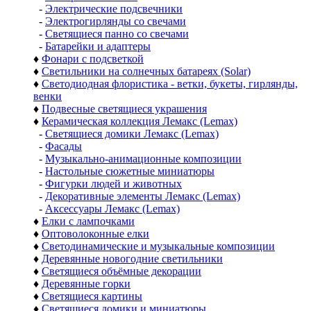
-
Электрические подсвечники
-
Электрогирлянды со свечами
-
Светящиеся панно со свечами
-
Батарейки и адаптеры
♦
Фонари с подсветкой
♦
Светильники на солнечных батареях (Solar)
♦
Светодиодная флористика - ветки, букеты, гирлянды,
венки
♦
Подвесные светящиеся украшения
♦
Керамическая коллекция Лемакс (Lemax)
-
Светящиеся домики Лемакс (Lemax)
-
Фасады
-
Музыкально-анимационные композиции
-
Настольные сюжетные миниатюры
-
Фигурки людей и животных
-
Декоративные элементы Лемакс (Lemax)
-
Аксессуары Лемакс (Lemax)
♦
Елки с лампочками
♦
Оптоволоконные елки
♦
Светодинамические и музыкальные композиции
♦
Деревянные новогодние светильники
♦
Светящиеся объёмные декорации
♦
Деревянные горки
♦
Светящиеся картины
♦
Светящиеся домики и миниатюры