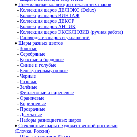
♦
Премиальные коллекции стеклянных шаров
-
Коллекция шаров ДЕЛЮКС (Delux)
-
Коллекция шаров ВИНТАЖ
-
Коллекция шаров ДЕКОР
-
Коллекция шаров АНТИК
-
Коллекция шаров ЭКСКЛЮЗИВ (ручная работа)
-
Гирлянды из шаров и украшений
♦
Шары разных цветов
-
Золотые
-
Серебряные
-
Красные и бордовые
-
Синие и голубые
-
Белые, перламутровые
-
Черные
-
Розовые
-
Зелёные
-
Фиолетовые и сиреневые
-
Оранжевые
-
Коричневые
-
Прозрачные
-
Дымчатые
-
Наборы разноцветных шаров
♦
Стеклянные шары с художественной росписью
(Ёлочка, Россия)
-
Шары диаметром 95 мм