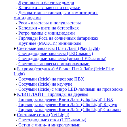
-
Лучи росы и ёлочные дожди
-
Капельки - занавесы и сосульки
-
Декоративные гирлянды и композиции с
минидиодами
-
Роса - кластеры и полукластеры
-
Капельки - нити на батарейках
-
Ретро лампы с минидиодами
-
Гирлянды Роса на солнечных батарейках
-
Крупные (МАКСИ) минидиоды
♦
Световые занавесы Плэй Лайт (Play Light)
-
Светодиодные занавесы (LED-лампы)
-
Светодиодные занавесы (микро LED-лампы)
-
Световые занавесы с микролампами
♦
Бахрома (сосульки) Айсикл Плэй Лайт (Icicle Play
Light)
-
Сосульки (Icicle) на проводе ПВХ
-
Сосульки (Icicle) на каучуке
-
Сосульки (Icicle) с микро LED-лампами на проволоке
♦
КЛИП ЛАЙТ - гирлянды на деревья
-
Гирлянды на дерево Клип Лайт (Clip Light) ПВХ
-
Гирлянды на дерево Клип Лайт (Clip Light) Каучук
-
Гирлянды на дерево Клип Лайт (Clip Light) Силикон
♦
Световые сетки (Net Light)
-
Светодиодные сетки (LED-лампы)
-
Сетки с мини- и микролампами