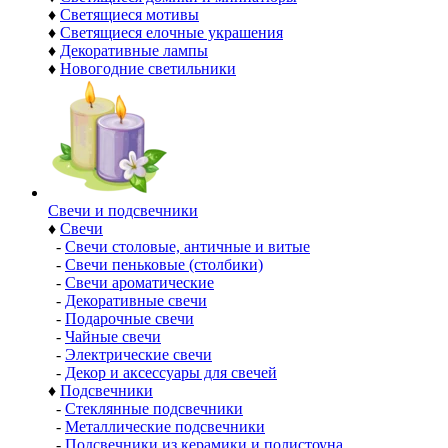
♦
Светящиеся мотивы
♦
Светящиеся елочные украшения
♦
Декоративные лампы
♦
Новогодние светильники
Свечи и подсвечники
♦
Свечи
-
Свечи столовые, античные и витые
-
Свечи пеньковые (столбики)
-
Свечи ароматические
-
Декоративные свечи
-
Подарочные свечи
-
Чайные свечи
-
Электрические свечи
-
Декор и аксессуары для свечей
♦
Подсвечники
-
Стеклянные подсвечники
-
Металлические подсвечники
-
Подсвечники из керамики и полистоуна