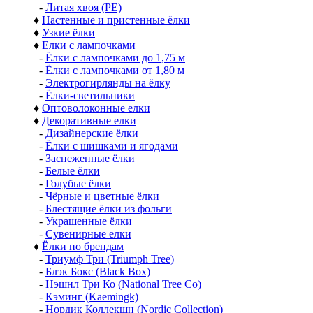
-
Литая хвоя (РЕ)
♦
Настенные и пристенные ёлки
♦
Узкие ёлки
♦
Елки с лампочками
-
Ёлки с лампочками до 1,75 м
-
Ёлки с лампочками от 1,80 м
-
Электрогирлянды на ёлку
-
Ёлки-светильники
♦
Оптоволоконные елки
♦
Декоративные елки
-
Дизайнерские ёлки
-
Ёлки с шишками и ягодами
-
Заснеженные ёлки
-
Белые ёлки
-
Голубые ёлки
-
Чёрные и цветные ёлки
-
Блестящие ёлки из фольги
-
Украшенные ёлки
-
Сувенирные елки
♦
Ёлки по брендам
-
Триумф Три (Triumph Tree)
-
Блэк Бокс (Black Box)
-
Нэшнл Три Ко (National Tree Co)
-
Кэминг (Kaemingk)
-
Нордик Коллекшн (Nordic Collection)