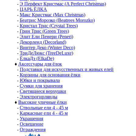
-
Э Перфект Кристмас (A Perfect Christmas)
-
ЦАРЬ ЁЛКА
-
Макс Кристмас (Max Christmas)
-
Беатрис Морозко (Beatrees Morozko)
-
Кристал Трис (Crystal Trees)
-
Грин Трис (Green Trees)
-
Элит Ели Пенери (Peneri)
-
Декорленд (Decorland)
-
Винтер Деко (Winter Deco)
-
ТриДеЛюкс (TreeDeLuxe)
-
ЁлкаДэ (ElkaDe)
♦
Аксессуары для ёлок
-
Подставки для искусственных и живых елей
-
Корзины для основания ёлки
-
Юбки и покрывала
-
Сумки для хранения
-
Светящиеся верхушки
-
Электрогирлянды
♦
Высокие уличные ёлки
-
Ствольные ели 4 - 45 м
-
Каркасные ели 4 - 45 м
-
Украшения
-
Освещение
-
Ограждения