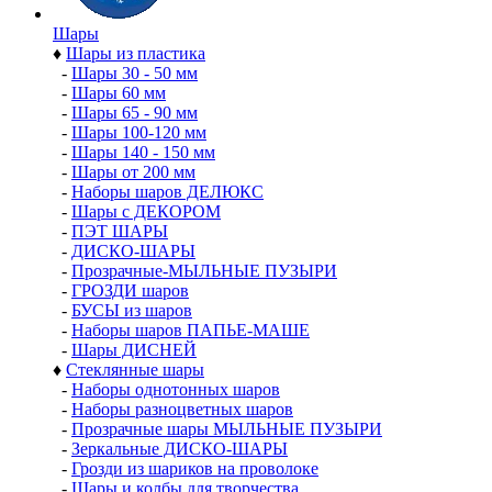
Шары
♦
Шары из пластика
-
Шары 30 - 50 мм
-
Шары 60 мм
-
Шары 65 - 90 мм
-
Шары 100-120 мм
-
Шары 140 - 150 мм
-
Шары от 200 мм
-
Наборы шаров ДЕЛЮКС
-
Шары с ДЕКОРОМ
-
ПЭТ ШАРЫ
-
ДИСКО-ШАРЫ
-
Прозрачные-МЫЛЬНЫЕ ПУЗЫРИ
-
ГРОЗДИ шаров
-
БУСЫ из шаров
-
Наборы шаров ПАПЬЕ-МАШЕ
-
Шары ДИСНЕЙ
♦
Стеклянные шары
-
Наборы однотонных шаров
-
Наборы разноцветных шаров
-
Прозрачные шары МЫЛЬНЫЕ ПУЗЫРИ
-
Зеркальные ДИСКО-ШАРЫ
-
Грозди из шариков на проволоке
-
Шары и колбы для творчества