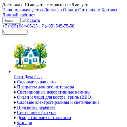
Доставка с
10 августа
, самовывоз с
8 августа
Наши преимущества
Доставка
Оплата
Оптовикам
Контакты
Личный кабинет
+7 (495) 984-05-25
+7 (495) 545-75-58
Лето Дача Сад
♦
Садовые украшения
♦
Предметы дачного интерьера
♦
Светодиодные декоративные камины
♦
Очаги и чаши для костра, гриль (BBQ)
♦
Садовые электрогирлянды и светильники
♦
Подсветка деревьев
♦
Светящиеся фигуры
♦
Декоративные светильники
♦
Фонари