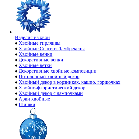
Изделия из хвои
♦
Хвойные гирлянды
♦
Хвойные Сваги и Ламбрекены
♦
Хвойные венки
♦
Декоративные венки
♦
Хвойные ветки
♦
Декоративные хвойные композиции
♦
Потолочный хвойный декор
♦
Хвойный декор в корзинках, кашпо, горшочках
♦
Хвойно-флористический декор
♦
Хвойный декор с лампочками
♦
Арки хвойные
♦
Шишки