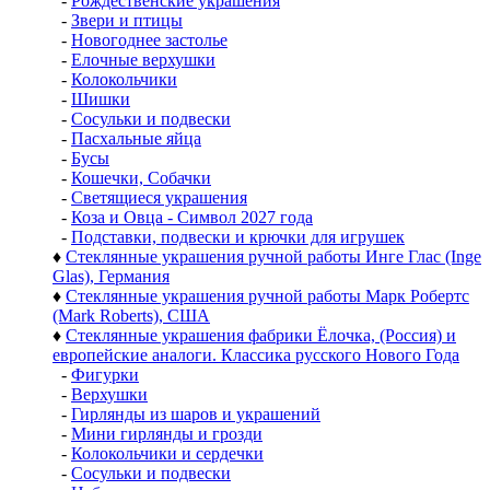
-
Рождественские украшения
-
Звери и птицы
-
Новогоднее застолье
-
Елочные верхушки
-
Колокольчики
-
Шишки
-
Сосульки и подвески
-
Пасхальные яйца
-
Бусы
-
Кошечки, Собачки
-
Светящиеся украшения
-
Коза и Овца - Символ 2027 года
-
Подставки, подвески и крючки для игрушек
♦
Стеклянные украшения ручной работы Инге Глас (Inge
Glas), Германия
♦
Стеклянные украшения ручной работы Марк Робертс
(Mark Roberts), США
♦
Стеклянные украшения фабрики Ёлочка, (Россия) и
европейские аналоги. Классика русского Нового Года
-
Фигурки
-
Верхушки
-
Гирлянды из шаров и украшений
-
Мини гирлянды и грозди
-
Колокольчики и сердечки
-
Сосульки и подвески