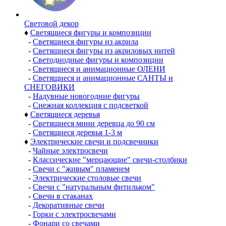
Световой декор
♦
Светящиеся фигуры и композиции
-
Светящиеся фигуры из акрила
-
Светящиеся фигуры из акриловых нитей
-
Светодиодные фигуры и композиции
-
Светящиеся и анимационные ОЛЕНИ
-
Светящиеся и анимационные САНТЫ и
СНЕГОВИКИ
-
Надувные новогодние фигуры
-
Снежная коллекция с подсветкой
♦
Светящиеся деревья
-
Светящиеся мини деревца до 90 см
-
Светящиеся деревья 1-3 м
♦
Электрические свечи и подсвечники
-
Чайные электросвечи
-
Классические "мерцающие" свечи-столбики
-
Свечи с "живым" пламенем
-
Электрические столовые свечи
-
Свечи с "натуральным фитильком"
-
Свечи в стаканах
-
Декоративные свечи
-
Горки с электросвечами
-
Фонари со свечами