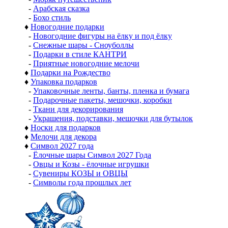
-
Арабская сказка
-
Бохо стиль
♦
Новогодние подарки
-
Новогодние фигуры на ёлку и под ёлку
-
Снежные шары - Сноуболлы
-
Подарки в стиле КАНТРИ
-
Приятные новогодние мелочи
♦
Подарки на Рождество
♦
Упаковка подарков
-
Упаковочные ленты, банты, пленка и бумага
-
Подарочные пакеты, мешочки, коробки
-
Ткани для декорирования
-
Украшения, подставки, мешочки для бутылок
♦
Носки для подарков
♦
Мелочи для декора
♦
Символ 2027 года
-
Ёлочные шары Символ 2027 Года
-
Овцы и Козы - ёлочные игрушки
-
Сувениры КОЗЫ и ОВЦЫ
-
Символы года прошлых лет