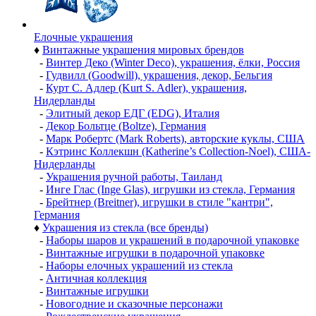
Елочные украшения
♦
Винтажные украшения мировых брендов
-
Винтер Деко (Winter Deco), украшения, ёлки, Россия
-
Гудвилл (Goodwill), украшения, декор, Бельгия
-
Курт С. Адлер (Kurt S. Adler), украшения,
Нидерланды
-
Элитный декор ЕДГ (EDG), Италия
-
Декор Больтце (Boltze), Германия
-
Марк Робертс (Mark Roberts), авторские куклы, США
-
Кэтринс Коллекшн (Katherine’s Collection-Noel), США-
Нидерланды
-
Украшения ручной работы, Таиланд
-
Инге Глас (Inge Glas), игрушки из стекла, Германия
-
Брейтнер (Breitner), игрушки в стиле "кантри",
Германия
♦
Украшения из стекла (все бренды)
-
Наборы шаров и украшений в подарочной упаковке
-
Винтажные игрушки в подарочной упаковке
-
Наборы елочных украшений из стекла
-
Античная коллекция
-
Винтажные игрушки
-
Новогодние и сказочные персонажи