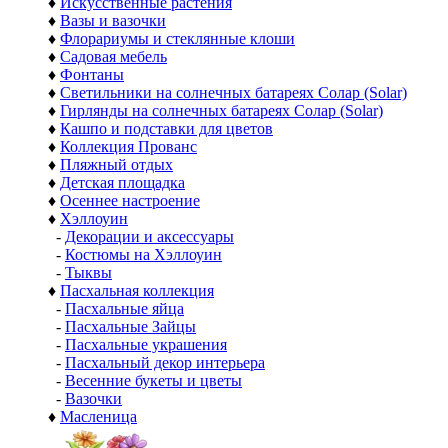
♦
Искусственные растения
♦
Вазы и вазочки
♦
Флорариумы и стеклянные клоши
♦
Садовая мебель
♦
Фонтаны
♦
Светильники на солнечных батареях Солар (Solar)
♦
Гирлянды на солнечных батареях Солар (Solar)
♦
Кашпо и подставки для цветов
♦
Коллекция Прованс
♦
Пляжный отдых
♦
Детская площадка
♦
Осеннее настроение
♦
Хэллоуин
-
Декорации и аксессуары
-
Костюмы на Хэллоуин
-
Тыквы
♦
Пасхальная коллекция
-
Пасхальные яйца
-
Пасхальные Зайцы
-
Пасхальные украшения
-
Пасхальный декор интерьера
-
Весенние букеты и цветы
-
Вазочки
♦
Масленица