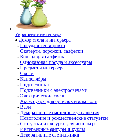
Украшение интерьера
♦
Декор стола и интерьера
-
Посуда и сервировка
-
Скатерти, дорожки, салфетки
-
Кольца для салфеток
-
Одноразовая посуда и аксессуары
-
Предметы интерьера
-
Свечи
-
Канделябры
-
Подсвечники
-
Подсвечники с электросвечами
-
Электрические свечи
-
Аксессуары для бутылок и алкоголя
-
Вазы
-
Декоративные настенные украшения
-
Новогодние и рождественские статуэтки
-
Статуэтки и фигурки для интерьера
-
Интерьерные фигуры и куклы
-
Декоративные светильники