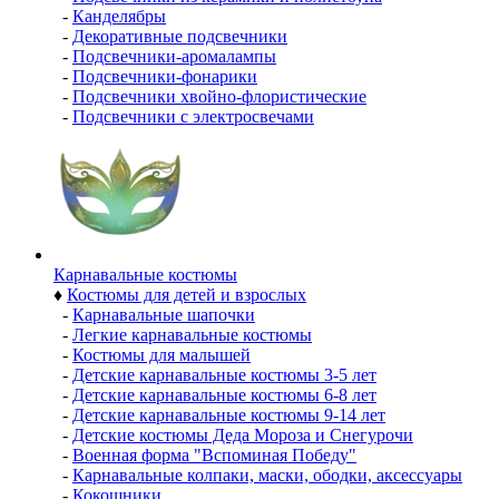
-
Канделябры
-
Декоративные подсвечники
-
Подсвечники-аромалампы
-
Подсвечники-фонарики
-
Подсвечники хвойно-флористические
-
Подсвечники с электросвечами
Карнавальные костюмы
♦
Костюмы для детей и взрослых
-
Карнавальные шапочки
-
Легкие карнавальные костюмы
-
Костюмы для малышей
-
Детские карнавальные костюмы 3-5 лет
-
Детские карнавальные костюмы 6-8 лет
-
Детские карнавальные костюмы 9-14 лет
-
Детские костюмы Деда Мороза и Снегурочи
-
Военная форма "Вспоминая Победу"
-
Карнавальные колпаки, маски, ободки, аксессуары
-
Кокошники