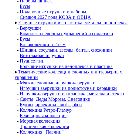
-
Наборы шишек
-
Бусы
-
Подарочные игрушки и наборы
-
Символ 2027 года КОЗА и ОВЦА
♦
Елочные игрушки из пластика, металла, пеноплекса
-
Верхушки
-
Комплекты елочных украшений из пластика
-
Бусы
-
Колокольчики 5-25 см
-
Шишки, сосульки, звезды, банты, снежинки
-
Винтажные игрушки
-
Пуансеттии
-
Большие игрушки из пеноплекса и пластика
♦
Тематические коллекции елочных и интерьерных
украшений
-
Мягкие елочные игрушки-зверушки
-
Игрушки-зверушки из полистоуна и керамики
-
Игрушки-зверушки из пластика, металла и стекла
-
Санты, Деды Морозы, Снеговики
-
Куклы, арлекины, эльфы, феи
-
Коллекция Ретро-Гламур
-
Ювелирная коллекция
-
Морская коллекция
-
Тропическая коллекция
-
Коллекция "Павлин"