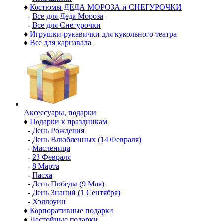
♦
Костюмы ДЕДА МОРОЗА и СНЕГУРОЧКИ
-
Все для Деда Мороза
-
Все для Снегурочки
♦
Игрушки-рукавички для кукольного театра
♦
Все для карнавала
Аксессуары, подарки
♦
Подарки к праздникам
-
День Рождения
-
День Влюбленных (14 Февраля)
-
Масленица
-
23 Февраля
-
8 Марта
-
Пасха
-
День Победы (9 Мая)
-
День Знаний (1 Сентября)
-
Хэллоуин
♦
Корпоративные подарки
♦
Достойные подарки