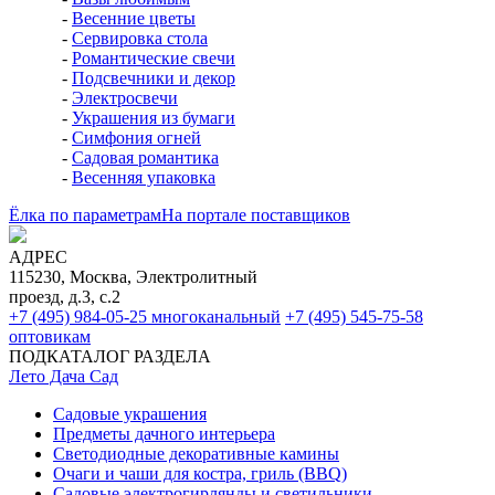
-
Весенние цветы
-
Сервировка стола
-
Романтические свечи
-
Подсвечники и декор
-
Электросвечи
-
Украшения из бумаги
-
Симфония огней
-
Садовая романтика
-
Весенняя упаковка
Ёлка по параметрам
На портале поставщиков
АДРЕС
115230, Москва, Электролитный
проезд, д.3, с.2
+7 (495) 984-05-25
многоканальный
+7 (495) 545-75-58
оптовикам
ПОДКАТАЛОГ РАЗДЕЛА
Лето Дача Сад
Садовые украшения
Предметы дачного интерьера
Светодиодные декоративные камины
Очаги и чаши для костра, гриль (BBQ)
Садовые электрогирлянды и светильники