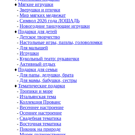
♦
Мягкие игрушки
-
Зверушки и птички
-
Мир мягких медвежат
-
Символ 2026 года ЛОШАДЬ
-
Новогодние танцующие игрушки
♦
Подарки для детей
-
Детское творчество
-
Настольные игры, паззлы, головоломки
-
Для малышей
-
Игрушки
-
Кукольный театр: рукавички
-
Активный отдых
♦
Подарки для семьи
-
Для папы, дедушки, брата
-
Для мамы, бабушки, сестры
♦
Тематические подарки
-
Тропики и море
-
Итальянская тема
-
Коллекция Прованс
-
Весеннее настроение
-
Осеннее настроение
-
Свадебная тематика
-
Восточная тематика
-
Пикник на природе
-
Моряк путешественик