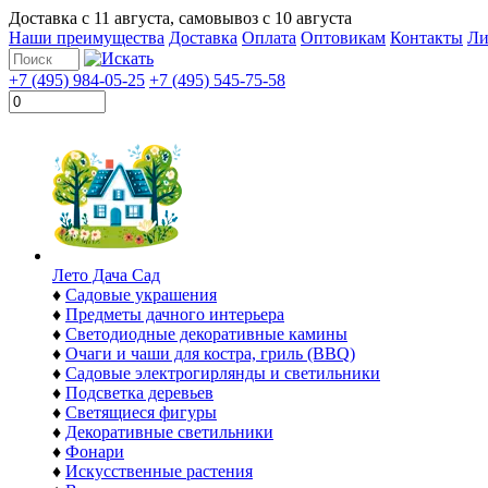
Доставка с
11 августа
, самовывоз с
10 августа
Наши преимущества
Доставка
Оплата
Оптовикам
Контакты
Ли
+7 (495) 984-05-25
+7 (495) 545-75-58
Лето Дача Сад
♦
Садовые украшения
♦
Предметы дачного интерьера
♦
Светодиодные декоративные камины
♦
Очаги и чаши для костра, гриль (BBQ)
♦
Садовые электрогирлянды и светильники
♦
Подсветка деревьев
♦
Светящиеся фигуры
♦
Декоративные светильники
♦
Фонари
♦
Искусственные растения