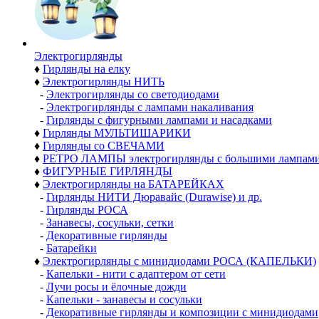
Электро­гирлянды
♦
Гирлянды на елку
♦
Электрогирлянды НИТЬ
-
Электрогирлянды со светодиодами
-
Электрогирлянды с лампами накаливания
-
Гирлянды с фигурными лампами и насадками
♦
Гирлянды МУЛЬТИШАРИКИ
♦
Гирлянды со СВЕЧАМИ
♦
РЕТРО ЛАМПЫ электрогирлянды с большими лампам
♦
ФИГУРНЫЕ ГИРЛЯНДЫ
♦
Электрогирлянды на БАТАРЕЙКАХ
-
Гирлянды НИТИ Дюравайс (Durawise) и др.
-
Гирлянды РОСА
-
Занавесы, сосульки, сетки
-
Декоративные гирлянды
-
Батарейки
♦
Электрогирлянды с минидиодами РОСА (КАПЕЛЬКИ)
-
Капельки - нити с адаптером от сети
-
Лучи росы и ёлочные дожди
-
Капельки - занавесы и сосульки
-
Декоративные гирлянды и композиции с минидиодами