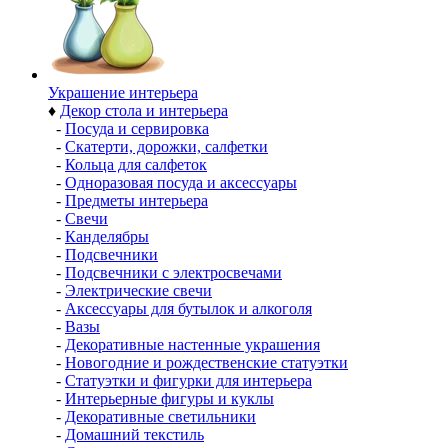
Украшение интерьера
♦
Декор стола и интерьера
-
Посуда и сервировка
-
Скатерти, дорожки, салфетки
-
Кольца для салфеток
-
Одноразовая посуда и аксессуары
-
Предметы интерьера
-
Свечи
-
Канделябры
-
Подсвечники
-
Подсвечники с электросвечами
-
Электрические свечи
-
Аксессуары для бутылок и алкоголя
-
Вазы
-
Декоративные настенные украшения
-
Новогодние и рождественские статуэтки
-
Статуэтки и фигурки для интерьера
-
Интерьерные фигуры и куклы
-
Декоративные светильники
-
Домашний текстиль