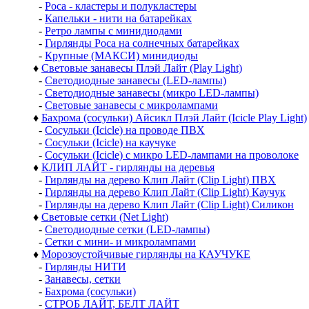
-
Роса - кластеры и полукластеры
-
Капельки - нити на батарейках
-
Ретро лампы с минидиодами
-
Гирлянды Роса на солнечных батарейках
-
Крупные (МАКСИ) минидиоды
♦
Световые занавесы Плэй Лайт (Play Light)
-
Светодиодные занавесы (LED-лампы)
-
Светодиодные занавесы (микро LED-лампы)
-
Световые занавесы с микролампами
♦
Бахрома (сосульки) Айсикл Плэй Лайт (Icicle Play Light)
-
Сосульки (Icicle) на проводе ПВХ
-
Сосульки (Icicle) на каучуке
-
Сосульки (Icicle) с микро LED-лампами на проволоке
♦
КЛИП ЛАЙТ - гирлянды на деревья
-
Гирлянды на дерево Клип Лайт (Clip Light) ПВХ
-
Гирлянды на дерево Клип Лайт (Clip Light) Каучук
-
Гирлянды на дерево Клип Лайт (Clip Light) Силикон
♦
Световые сетки (Net Light)
-
Светодиодные сетки (LED-лампы)
-
Сетки с мини- и микролампами
♦
Морозоустойчивые гирлянды на КАУЧУКЕ
-
Гирлянды НИТИ
-
Занавесы, сетки
-
Бахрома (сосульки)
-
СТРОБ ЛАЙТ, БЕЛТ ЛАЙТ