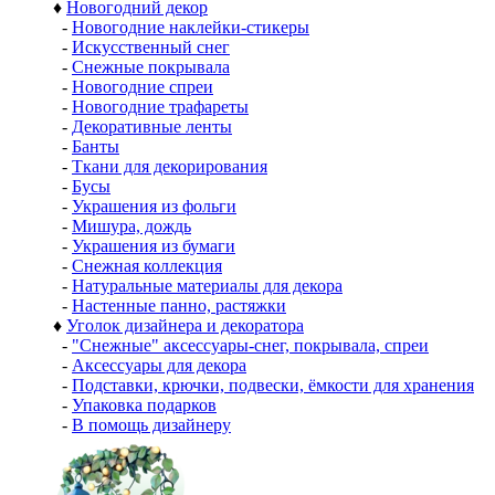
♦
Новогодний декор
-
Новогодние наклейки-стикеры
-
Искусственный снег
-
Снежные покрывала
-
Новогодние спреи
-
Новогодние трафареты
-
Декоративные ленты
-
Банты
-
Ткани для декорирования
-
Бусы
-
Украшения из фольги
-
Мишура, дождь
-
Украшения из бумаги
-
Снежная коллекция
-
Натуральные материалы для декора
-
Настенные панно, растяжки
♦
Уголок дизайнера и декоратора
-
"Снежные" аксессуары-снег, покрывала, спреи
-
Аксессуары для декора
-
Подставки, крючки, подвески, ёмкости для хранения
-
Упаковка подарков
-
В помощь дизайнеру