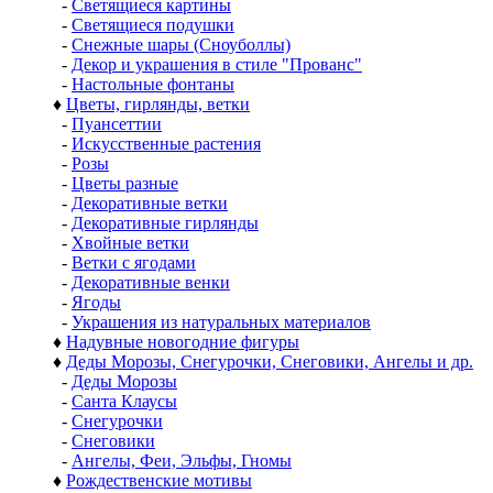
-
Светящиеся картины
-
Светящиеся подушки
-
Снежные шары (Сноуболлы)
-
Декор и украшения в стиле "Прованс"
-
Настольные фонтаны
♦
Цветы, гирлянды, ветки
-
Пуансеттии
-
Искусственные растения
-
Розы
-
Цветы разные
-
Декоративные ветки
-
Декоративные гирлянды
-
Хвойные ветки
-
Ветки с ягодами
-
Декоративные венки
-
Ягоды
-
Украшения из натуральных материалов
♦
Надувные новогодние фигуры
♦
Деды Морозы, Снегурочки, Снеговики, Ангелы и др.
-
Деды Морозы
-
Санта Клаусы
-
Снегурочки
-
Снеговики
-
Ангелы, Феи, Эльфы, Гномы
♦
Рождественские мотивы