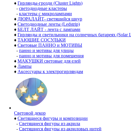
♦
Гирлянды-грозди (Cluster Lights)
-
светодиодные кластеры
-
кластеры с микролампами
♦
ДЮРАЛАЙТ- светящийся шнур
♦
Светодиодные ленты (Ledstrip)
♦
БЕЛТ ЛАЙТ - лента с лампами
♦
Гирлянды и светильники на солнечных батареях (Solar L
♦
ТАЮЩИЕ СОСУЛЬКИ
♦
Световые ПАННО и МОТИВЫ
-
панно и мотивы для улицы
-
панно и мотивы для помещения
♦
МАКУШКИ световые для елей
♦
Лампы
♦
Аксессуары к электрогирляндам
Световой декор
♦
Светящиеся фигуры и композиции
-
Светящиеся фигуры из акрила
-
Светящиеся фигуры из акриловых нитей