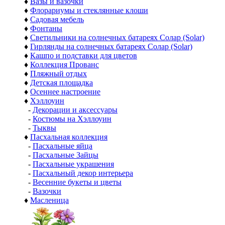
♦
Вазы и вазочки
♦
Флорариумы и стеклянные клоши
♦
Садовая мебель
♦
Фонтаны
♦
Светильники на солнечных батареях Солар (Solar)
♦
Гирлянды на солнечных батареях Солар (Solar)
♦
Кашпо и подставки для цветов
♦
Коллекция Прованс
♦
Пляжный отдых
♦
Детская площадка
♦
Осеннее настроение
♦
Хэллоуин
-
Декорации и аксессуары
-
Костюмы на Хэллоуин
-
Тыквы
♦
Пасхальная коллекция
-
Пасхальные яйца
-
Пасхальные Зайцы
-
Пасхальные украшения
-
Пасхальный декор интерьера
-
Весенние букеты и цветы
-
Вазочки
♦
Масленица