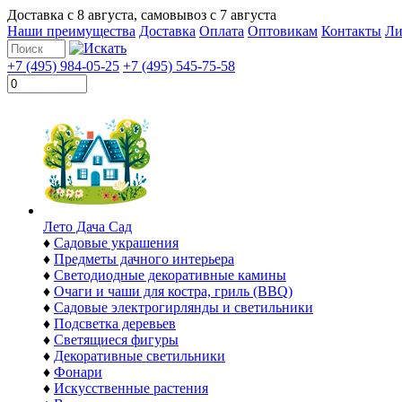
Доставка с
8 августа
, самовывоз с
7 августа
Наши преимущества
Доставка
Оплата
Оптовикам
Контакты
Ли
+7 (495) 984-05-25
+7 (495) 545-75-58
Лето Дача Сад
♦
Садовые украшения
♦
Предметы дачного интерьера
♦
Светодиодные декоративные камины
♦
Очаги и чаши для костра, гриль (BBQ)
♦
Садовые электрогирлянды и светильники
♦
Подсветка деревьев
♦
Светящиеся фигуры
♦
Декоративные светильники
♦
Фонари
♦
Искусственные растения