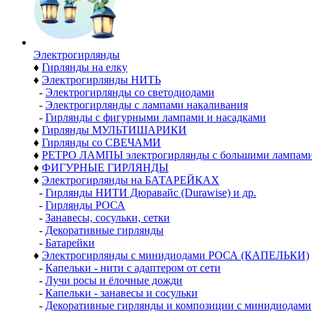
Электро­гирлянды
♦
Гирлянды на елку
♦
Электрогирлянды НИТЬ
-
Электрогирлянды со светодиодами
-
Электрогирлянды с лампами накаливания
-
Гирлянды с фигурными лампами и насадками
♦
Гирлянды МУЛЬТИШАРИКИ
♦
Гирлянды со СВЕЧАМИ
♦
РЕТРО ЛАМПЫ электрогирлянды с большими лампам
♦
ФИГУРНЫЕ ГИРЛЯНДЫ
♦
Электрогирлянды на БАТАРЕЙКАХ
-
Гирлянды НИТИ Дюравайс (Durawise) и др.
-
Гирлянды РОСА
-
Занавесы, сосульки, сетки
-
Декоративные гирлянды
-
Батарейки
♦
Электрогирлянды с минидиодами РОСА (КАПЕЛЬКИ)
-
Капельки - нити с адаптером от сети
-
Лучи росы и ёлочные дожди
-
Капельки - занавесы и сосульки
-
Декоративные гирлянды и композиции с минидиодами