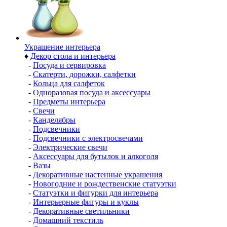
Украшение интерьера
♦
Декор стола и интерьера
-
Посуда и сервировка
-
Скатерти, дорожки, салфетки
-
Кольца для салфеток
-
Одноразовая посуда и аксессуары
-
Предметы интерьера
-
Свечи
-
Канделябры
-
Подсвечники
-
Подсвечники с электросвечами
-
Электрические свечи
-
Аксессуары для бутылок и алкоголя
-
Вазы
-
Декоративные настенные украшения
-
Новогодние и рождественские статуэтки
-
Статуэтки и фигурки для интерьера
-
Интерьерные фигуры и куклы
-
Декоративные светильники
-
Домашний текстиль