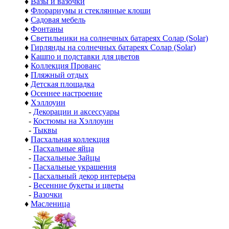
♦
Вазы и вазочки
♦
Флорариумы и стеклянные клоши
♦
Садовая мебель
♦
Фонтаны
♦
Светильники на солнечных батареях Солар (Solar)
♦
Гирлянды на солнечных батареях Солар (Solar)
♦
Кашпо и подставки для цветов
♦
Коллекция Прованс
♦
Пляжный отдых
♦
Детская площадка
♦
Осеннее настроение
♦
Хэллоуин
-
Декорации и аксессуары
-
Костюмы на Хэллоуин
-
Тыквы
♦
Пасхальная коллекция
-
Пасхальные яйца
-
Пасхальные Зайцы
-
Пасхальные украшения
-
Пасхальный декор интерьера
-
Весенние букеты и цветы
-
Вазочки
♦
Масленица