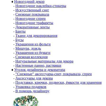
♦
Новогодний декор
-
Новогодние наклейки-стикеры
-
Искусственный снег
-
Снежные покрывала
-
Новогодние спреи
-
Новогодние трафареты
-
Декоративные ленты
-
Банты
-
Ткани для декорирования
-
Бусы
-
Украшения из фольги
-
Мишура, дождь
-
Украшения из бумаги
-
Снежная коллекция
-
Натуральные материалы для декора
-
Настенные панно, растяжки
♦
Уголок дизайнера и декоратора
-
"Снежные" аксессуары-снег, покрывала, спреи
-
Аксессуары для декора
-
Подставки, крючки, подвески, ёмкости для хранения
-
Упаковка подарков
-
В помощь дизайнеру