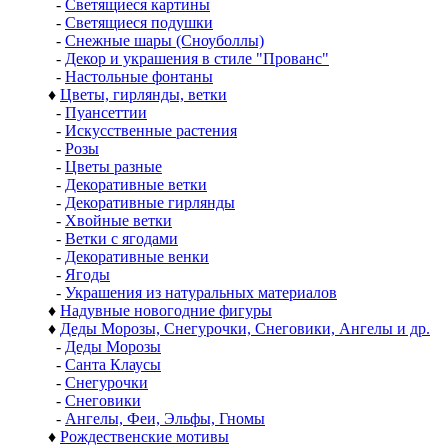
-
Светящиеся картины
-
Светящиеся подушки
-
Снежные шары (Сноуболлы)
-
Декор и украшения в стиле "Прованс"
-
Настольные фонтаны
♦
Цветы, гирлянды, ветки
-
Пуансеттии
-
Искусственные растения
-
Розы
-
Цветы разные
-
Декоративные ветки
-
Декоративные гирлянды
-
Хвойные ветки
-
Ветки с ягодами
-
Декоративные венки
-
Ягоды
-
Украшения из натуральных материалов
♦
Надувные новогодние фигуры
♦
Деды Морозы, Снегурочки, Снеговики, Ангелы и др.
-
Деды Морозы
-
Санта Клаусы
-
Снегурочки
-
Снеговики
-
Ангелы, Феи, Эльфы, Гномы
♦
Рождественские мотивы