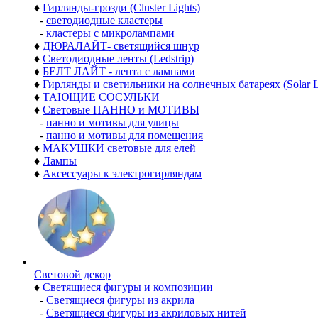
♦
Гирлянды-грозди (Cluster Lights)
-
светодиодные кластеры
-
кластеры с микролампами
♦
ДЮРАЛАЙТ- светящийся шнур
♦
Светодиодные ленты (Ledstrip)
♦
БЕЛТ ЛАЙТ - лента с лампами
♦
Гирлянды и светильники на солнечных батареях (Solar L
♦
ТАЮЩИЕ СОСУЛЬКИ
♦
Световые ПАННО и МОТИВЫ
-
панно и мотивы для улицы
-
панно и мотивы для помещения
♦
МАКУШКИ световые для елей
♦
Лампы
♦
Аксессуары к электрогирляндам
Световой декор
♦
Светящиеся фигуры и композиции
-
Светящиеся фигуры из акрила
-
Светящиеся фигуры из акриловых нитей