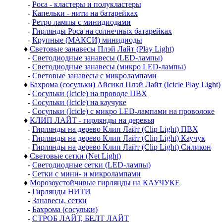
-
Роса - кластеры и полукластеры
-
Капельки - нити на батарейках
-
Ретро лампы с минидиодами
-
Гирлянды Роса на солнечных батарейках
-
Крупные (МАКСИ) минидиоды
♦
Световые занавесы Плэй Лайт (Play Light)
-
Светодиодные занавесы (LED-лампы)
-
Светодиодные занавесы (микро LED-лампы)
-
Световые занавесы с микролампами
♦
Бахрома (сосульки) Айсикл Плэй Лайт (Icicle Play Light)
-
Сосульки (Icicle) на проводе ПВХ
-
Сосульки (Icicle) на каучуке
-
Сосульки (Icicle) с микро LED-лампами на проволоке
♦
КЛИП ЛАЙТ - гирлянды на деревья
-
Гирлянды на дерево Клип Лайт (Clip Light) ПВХ
-
Гирлянды на дерево Клип Лайт (Clip Light) Каучук
-
Гирлянды на дерево Клип Лайт (Clip Light) Силикон
♦
Световые сетки (Net Light)
-
Светодиодные сетки (LED-лампы)
-
Сетки с мини- и микролампами
♦
Морозоустойчивые гирлянды на КАУЧУКЕ
-
Гирлянды НИТИ
-
Занавесы, сетки
-
Бахрома (сосульки)
-
СТРОБ ЛАЙТ, БЕЛТ ЛАЙТ