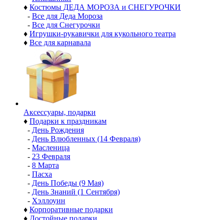
♦
Костюмы ДЕДА МОРОЗА и СНЕГУРОЧКИ
-
Все для Деда Мороза
-
Все для Снегурочки
♦
Игрушки-рукавички для кукольного театра
♦
Все для карнавала
Аксессуары, подарки
♦
Подарки к праздникам
-
День Рождения
-
День Влюбленных (14 Февраля)
-
Масленица
-
23 Февраля
-
8 Марта
-
Пасха
-
День Победы (9 Мая)
-
День Знаний (1 Сентября)
-
Хэллоуин
♦
Корпоративные подарки
♦
Достойные подарки