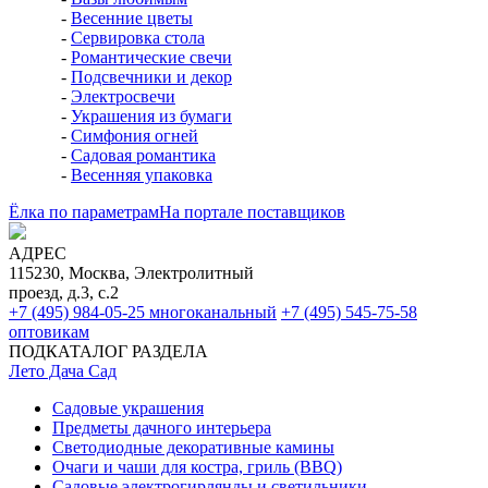
-
Весенние цветы
-
Сервировка стола
-
Романтические свечи
-
Подсвечники и декор
-
Электросвечи
-
Украшения из бумаги
-
Симфония огней
-
Садовая романтика
-
Весенняя упаковка
Ёлка по параметрам
На портале поставщиков
АДРЕС
115230, Москва, Электролитный
проезд, д.3, с.2
+7 (495) 984-05-25
многоканальный
+7 (495) 545-75-58
оптовикам
ПОДКАТАЛОГ РАЗДЕЛА
Лето Дача Сад
Садовые украшения
Предметы дачного интерьера
Светодиодные декоративные камины
Очаги и чаши для костра, гриль (BBQ)
Садовые электрогирлянды и светильники