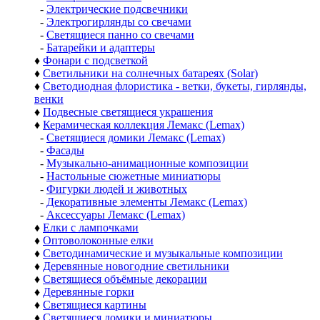
-
Электрические подсвечники
-
Электрогирлянды со свечами
-
Светящиеся панно со свечами
-
Батарейки и адаптеры
♦
Фонари с подсветкой
♦
Светильники на солнечных батареях (Solar)
♦
Светодиодная флористика - ветки, букеты, гирлянды,
венки
♦
Подвесные светящиеся украшения
♦
Керамическая коллекция Лемакс (Lemax)
-
Светящиеся домики Лемакс (Lemax)
-
Фасады
-
Музыкально-анимационные композиции
-
Настольные сюжетные миниатюры
-
Фигурки людей и животных
-
Декоративные элементы Лемакс (Lemax)
-
Аксессуары Лемакс (Lemax)
♦
Елки с лампочками
♦
Оптоволоконные елки
♦
Светодинамические и музыкальные композиции
♦
Деревянные новогодние светильники
♦
Светящиеся объёмные декорации
♦
Деревянные горки
♦
Светящиеся картины
♦
Светящиеся домики и миниатюры