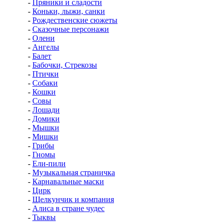
-
Пряники и сладости
-
Коньки, лыжи, санки
-
Рождественские сюжеты
-
Сказочные персонажи
-
Олени
-
Ангелы
-
Балет
-
Бабочки, Стрекозы
-
Птички
-
Собаки
-
Кошки
-
Совы
-
Лошади
-
Домики
-
Мышки
-
Мишки
-
Грибы
-
Гномы
-
Ели-пили
-
Музыкальная страничка
-
Карнавальные маски
-
Цирк
-
Щелкунчик и компания
-
Алиса в стране чудес
-
Тыквы