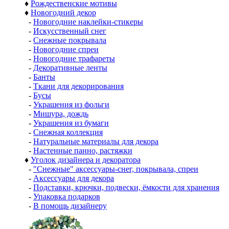
♦
Рождественские мотивы
♦
Новогодний декор
-
Новогодние наклейки-стикеры
-
Искусственный снег
-
Снежные покрывала
-
Новогодние спреи
-
Новогодние трафареты
-
Декоративные ленты
-
Банты
-
Ткани для декорирования
-
Бусы
-
Украшения из фольги
-
Мишура, дождь
-
Украшения из бумаги
-
Снежная коллекция
-
Натуральные материалы для декора
-
Настенные панно, растяжки
♦
Уголок дизайнера и декоратора
-
"Снежные" аксессуары-снег, покрывала, спреи
-
Аксессуары для декора
-
Подставки, крючки, подвески, ёмкости для хранения
-
Упаковка подарков
-
В помощь дизайнеру