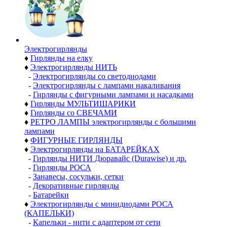
Электро­гирлянды
♦
Гирлянды на елку
♦
Электрогирлянды НИТЬ
-
Электрогирлянды со светодиодами
-
Электрогирлянды с лампами накаливания
-
Гирлянды с фигурными лампами и насадками
♦
Гирлянды МУЛЬТИШАРИКИ
♦
Гирлянды со СВЕЧАМИ
♦
РЕТРО ЛАМПЫ электрогирлянды с большими
лампами
♦
ФИГУРНЫЕ ГИРЛЯНДЫ
♦
Электрогирлянды на БАТАРЕЙКАХ
-
Гирлянды НИТИ Дюравайс (Durawise) и др.
-
Гирлянды РОСА
-
Занавесы, сосульки, сетки
-
Декоративные гирлянды
-
Батарейки
♦
Электрогирлянды с минидиодами РОСА
(КАПЕЛЬКИ)
-
Капельки - нити с адаптером от сети