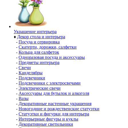
Украшение интерьера
♦
Декор стола и интерьера
-
Посуда и сервировка
-
Скатерти, дорожки, салфетки
-
Кольца для салфеток
-
Одноразовая посуда и аксессуары
-
Предметы интерьера
-
Свечи
-
Канделябры
-
Подсвечники
-
Подсвечники с электросвечами
-
Электрические свечи
-
Аксессуары для бутылок и алкоголя
-
Вазы
-
Декоративные настенные украшения
-
Новогодние и рождественские статуэтки
-
Статуэтки и фигурки для интерьера
-
Интерьерные фигуры и куклы
-
Декоративные светильники