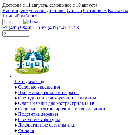
Доставка с
11 августа
, самовывоз с
10 августа
Наши преимущества
Доставка
Оплата
Оптовикам
Контакты
Личный кабинет
+7 (495) 984-05-25
+7 (495) 545-75-58
Лето Дача Сад
♦
Садовые украшения
♦
Предметы дачного интерьера
♦
Светодиодные декоративные камины
♦
Очаги и чаши для костра, гриль (BBQ)
♦
Садовые электрогирлянды и светильники
♦
Подсветка деревьев
♦
Светящиеся фигуры
♦
Декоративные светильники
♦
Фонари