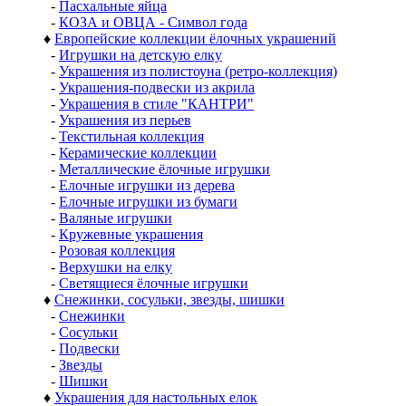
-
Пасхальные яйца
-
КОЗА и ОВЦА - Символ года
♦
Европейские коллекции ёлочных украшений
-
Игрушки на детскую елку
-
Украшения из полистоуна (ретро-коллекция)
-
Украшения-подвески из акрила
-
Украшения в стиле "КАНТРИ"
-
Украшения из перьев
-
Текстильная коллекция
-
Керамические коллекции
-
Металлические ёлочные игрушки
-
Елочные игрушки из дерева
-
Елочные игрушки из бумаги
-
Валяные игрушки
-
Кружевные украшения
-
Розовая коллекция
-
Верхушки на елку
-
Светящиеся ёлочные игрушки
♦
Снежинки, сосульки, звезды, шишки
-
Снежинки
-
Сосульки
-
Подвески
-
Звезды
-
Шишки
♦
Украшения для настольных елок