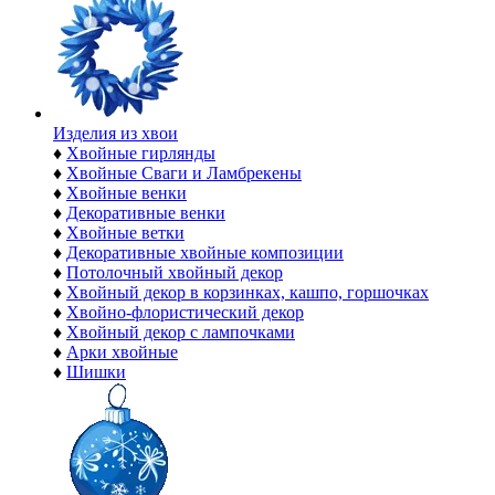
Изделия из хвои
♦
Хвойные гирлянды
♦
Хвойные Сваги и Ламбрекены
♦
Хвойные венки
♦
Декоративные венки
♦
Хвойные ветки
♦
Декоративные хвойные композиции
♦
Потолочный хвойный декор
♦
Хвойный декор в корзинках, кашпо, горшочках
♦
Хвойно-флористический декор
♦
Хвойный декор с лампочками
♦
Арки хвойные
♦
Шишки