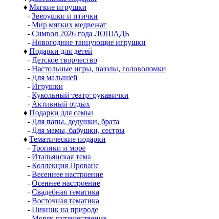
♦
Мягкие игрушки
-
Зверушки и птички
-
Мир мягких медвежат
-
Символ 2026 года ЛОШАДЬ
-
Новогодние танцующие игрушки
♦
Подарки для детей
-
Детское творчество
-
Настольные игры, паззлы, головоломки
-
Для малышей
-
Игрушки
-
Кукольный театр: рукавички
-
Активный отдых
♦
Подарки для семьи
-
Для папы, дедушки, брата
-
Для мамы, бабушки, сестры
♦
Тематические подарки
-
Тропики и море
-
Итальянская тема
-
Коллекция Прованс
-
Весеннее настроение
-
Осеннее настроение
-
Свадебная тематика
-
Восточная тематика
-
Пикник на природе
-
Моряк путешественик