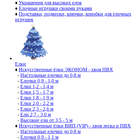
♦
Украшения для высоких елок
♦
Елочные игрушки своими руками
♦
Подставки, подвески, крючки, коробки для елочных
игрушек
Елки
♦
Искусственные ёлки ЭКОНОМ - хвоя ПВХ
-
Настольные елочки до 0,8 м
-
Елочки 0,9 - 1,0 м
-
Елки 1,2 - 1,4 м
-
Елки 1,5 - 1,7 м
-
Елки 1,8 - 1,9 м
-
Елки 2,0 - 2,2 м
-
Елки 2,3 - 2,6 м
-
Ели 2,7 - 3,0 м
-
Высокие ели от 3,5 - 5 м
♦
Искусственные ёлки ВИП (VIP) - хвоя леска и ПВХ
-
Настольные елочки до 0,8 м
-
Елочки 0,9 - 1,1 м