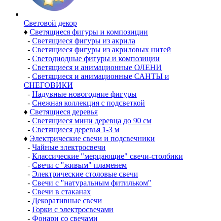
Световой декор
♦
Светящиеся фигуры и композиции
-
Светящиеся фигуры из акрила
-
Светящиеся фигуры из акриловых нитей
-
Светодиодные фигуры и композиции
-
Светящиеся и анимационные ОЛЕНИ
-
Светящиеся и анимационные САНТЫ и
СНЕГОВИКИ
-
Надувные новогодние фигуры
-
Снежная коллекция с подсветкой
♦
Светящиеся деревья
-
Светящиеся мини деревца до 90 см
-
Светящиеся деревья 1-3 м
♦
Электрические свечи и подсвечники
-
Чайные электросвечи
-
Классические "мерцающие" свечи-столбики
-
Свечи с "живым" пламенем
-
Электрические столовые свечи
-
Свечи с "натуральным фитильком"
-
Свечи в стаканах
-
Декоративные свечи
-
Горки с электросвечами
-
Фонари со свечами