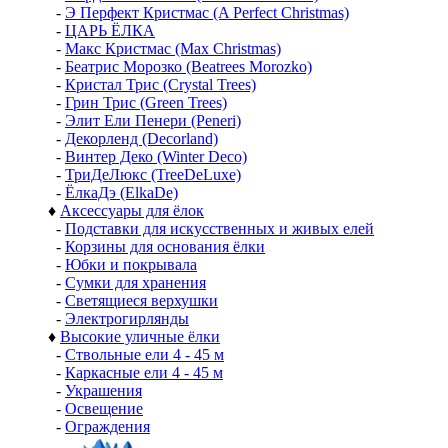
-
Э Перфект Кристмас (A Perfect Christmas)
-
ЦАРЬ ЁЛКА
-
Макс Кристмас (Max Christmas)
-
Беатрис Морозко (Beatrees Morozko)
-
Кристал Трис (Crystal Trees)
-
Грин Трис (Green Trees)
-
Элит Ели Пенери (Peneri)
-
Декорленд (Decorland)
-
Винтер Деко (Winter Deco)
-
ТриДеЛюкс (TreeDeLuxe)
-
ЁлкаДэ (ElkaDe)
♦
Аксессуары для ёлок
-
Подставки для искусственных и живых елей
-
Корзины для основания ёлки
-
Юбки и покрывала
-
Сумки для хранения
-
Светящиеся верхушки
-
Электрогирлянды
♦
Высокие уличные ёлки
-
Ствольные ели 4 - 45 м
-
Каркасные ели 4 - 45 м
-
Украшения
-
Освещение
-
Ограждения