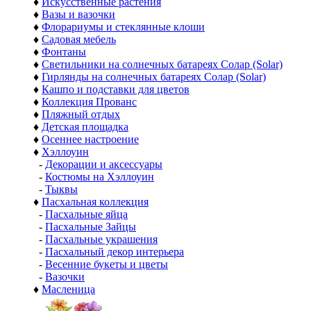
♦
Искусственные растения
♦
Вазы и вазочки
♦
Флорариумы и стеклянные клоши
♦
Садовая мебель
♦
Фонтаны
♦
Светильники на солнечных батареях Солар (Solar)
♦
Гирлянды на солнечных батареях Солар (Solar)
♦
Кашпо и подставки для цветов
♦
Коллекция Прованс
♦
Пляжный отдых
♦
Детская площадка
♦
Осеннее настроение
♦
Хэллоуин
-
Декорации и аксессуары
-
Костюмы на Хэллоуин
-
Тыквы
♦
Пасхальная коллекция
-
Пасхальные яйца
-
Пасхальные Зайцы
-
Пасхальные украшения
-
Пасхальный декор интерьера
-
Весенние букеты и цветы
-
Вазочки
♦
Масленица