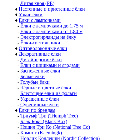
-
Литая хвоя (РЕ)
♦
Настенные и пристенные ёлки
♦
Узкие ёлки
♦
Елки с лампочками
-
Ёлки с лампочками до 1,75 м
-
Ёлки с лампочками от 1,80 м
-
Электрогирлянды на ёлку
-
Ёлки-светильники
♦
Оптоволоконные елки
♦
Декоративные елки
-
Дизайнерские ёлки
-
Ёлки с шишками и ягодами
-
Заснеженные ёлки
-
Белые ёлки
-
Голубые ёлки
-
Чёрные и цветные ёлки
-
Блестящие ёлки из фольги
-
Украшенные ёлки
-
Сувенирные елки
♦
Ёлки по брендам
-
Триумф Три (Triumph Tree)
-
Блэк Бокс (Black Box)
-
Нэшнл Три Ко (National Tree Co)
-
Кэминг (Kaemingk)
-
Нордик Коллекшн (Nordic Collection)