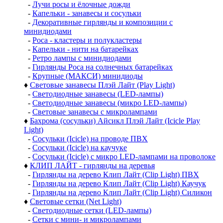
-
Лучи росы и ёлочные дожди
-
Капельки - занавесы и сосульки
-
Декоративные гирлянды и композиции с
минидиодами
-
Роса - кластеры и полукластеры
-
Капельки - нити на батарейках
-
Ретро лампы с минидиодами
-
Гирлянды Роса на солнечных батарейках
-
Крупные (МАКСИ) минидиоды
♦
Световые занавесы Плэй Лайт (Play Light)
-
Светодиодные занавесы (LED-лампы)
-
Светодиодные занавесы (микро LED-лампы)
-
Световые занавесы с микролампами
♦
Бахрома (сосульки) Айсикл Плэй Лайт (Icicle Play
Light)
-
Сосульки (Icicle) на проводе ПВХ
-
Сосульки (Icicle) на каучуке
-
Сосульки (Icicle) с микро LED-лампами на проволоке
♦
КЛИП ЛАЙТ - гирлянды на деревья
-
Гирлянды на дерево Клип Лайт (Clip Light) ПВХ
-
Гирлянды на дерево Клип Лайт (Clip Light) Каучук
-
Гирлянды на дерево Клип Лайт (Clip Light) Силикон
♦
Световые сетки (Net Light)
-
Светодиодные сетки (LED-лампы)
-
Сетки с мини- и микролампами