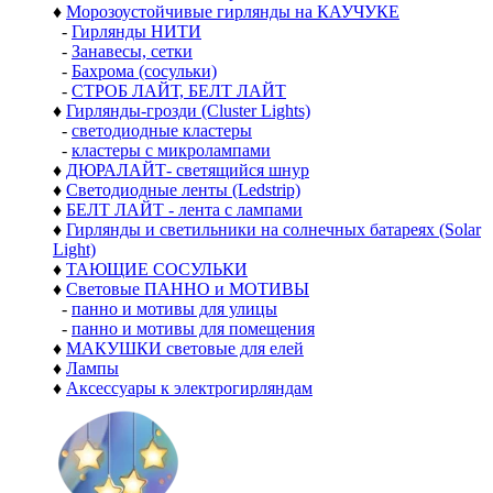
♦
Морозоустойчивые гирлянды на КАУЧУКЕ
-
Гирлянды НИТИ
-
Занавесы, сетки
-
Бахрома (сосульки)
-
СТРОБ ЛАЙТ, БЕЛТ ЛАЙТ
♦
Гирлянды-грозди (Cluster Lights)
-
светодиодные кластеры
-
кластеры с микролампами
♦
ДЮРАЛАЙТ- светящийся шнур
♦
Светодиодные ленты (Ledstrip)
♦
БЕЛТ ЛАЙТ - лента с лампами
♦
Гирлянды и светильники на солнечных батареях (Solar
Light)
♦
ТАЮЩИЕ СОСУЛЬКИ
♦
Световые ПАННО и МОТИВЫ
-
панно и мотивы для улицы
-
панно и мотивы для помещения
♦
МАКУШКИ световые для елей
♦
Лампы
♦
Аксессуары к электрогирляндам