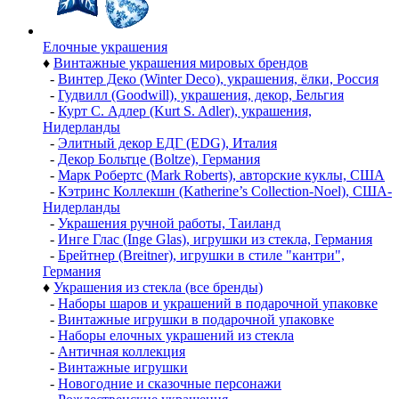
Елочные украшения
♦
Винтажные украшения мировых брендов
-
Винтер Деко (Winter Deco), украшения, ёлки, Россия
-
Гудвилл (Goodwill), украшения, декор, Бельгия
-
Курт С. Адлер (Kurt S. Adler), украшения,
Нидерланды
-
Элитный декор ЕДГ (EDG), Италия
-
Декор Больтце (Boltze), Германия
-
Марк Робертс (Mark Roberts), авторские куклы, США
-
Кэтринс Коллекшн (Katherine’s Collection-Noel), США-
Нидерланды
-
Украшения ручной работы, Таиланд
-
Инге Глас (Inge Glas), игрушки из стекла, Германия
-
Брейтнер (Breitner), игрушки в стиле "кантри",
Германия
♦
Украшения из стекла (все бренды)
-
Наборы шаров и украшений в подарочной упаковке
-
Винтажные игрушки в подарочной упаковке
-
Наборы елочных украшений из стекла
-
Античная коллекция
-
Винтажные игрушки
-
Новогодние и сказочные персонажи