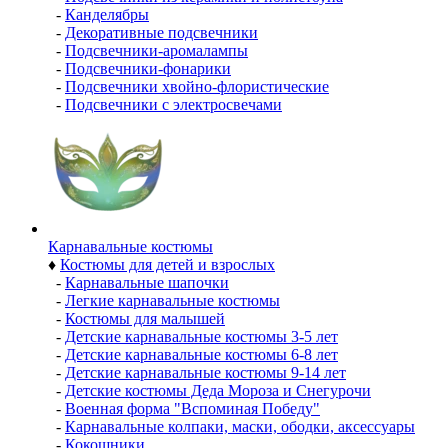
-
Канделябры
-
Декоративные подсвечники
-
Подсвечники-аромалампы
-
Подсвечники-фонарики
-
Подсвечники хвойно-флористические
-
Подсвечники с электросвечами
Карнавальные костюмы
♦
Костюмы для детей и взрослых
-
Карнавальные шапочки
-
Легкие карнавальные костюмы
-
Костюмы для малышей
-
Детские карнавальные костюмы 3-5 лет
-
Детские карнавальные костюмы 6-8 лет
-
Детские карнавальные костюмы 9-14 лет
-
Детские костюмы Деда Мороза и Снегурочи
-
Военная форма "Вспоминая Победу"
-
Карнавальные колпаки, маски, ободки, аксессуары
-
Кокошники