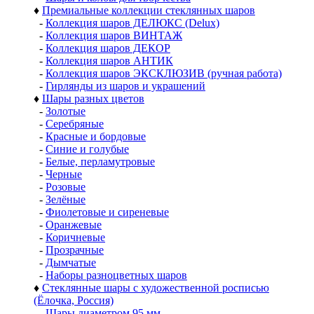
♦
Премиальные коллекции стеклянных шаров
-
Коллекция шаров ДЕЛЮКС (Delux)
-
Коллекция шаров ВИНТАЖ
-
Коллекция шаров ДЕКОР
-
Коллекция шаров АНТИК
-
Коллекция шаров ЭКСКЛЮЗИВ (ручная работа)
-
Гирлянды из шаров и украшений
♦
Шары разных цветов
-
Золотые
-
Серебряные
-
Красные и бордовые
-
Синие и голубые
-
Белые, перламутровые
-
Черные
-
Розовые
-
Зелёные
-
Фиолетовые и сиреневые
-
Оранжевые
-
Коричневые
-
Прозрачные
-
Дымчатые
-
Наборы разноцветных шаров
♦
Стеклянные шары с художественной росписью
(Ёлочка, Россия)
-
Шары диаметром 95 мм