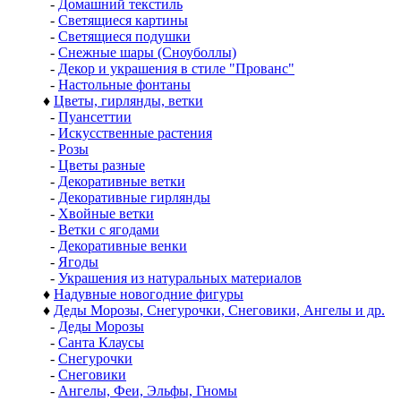
-
Домашний текстиль
-
Светящиеся картины
-
Светящиеся подушки
-
Снежные шары (Сноуболлы)
-
Декор и украшения в стиле "Прованс"
-
Настольные фонтаны
♦
Цветы, гирлянды, ветки
-
Пуансеттии
-
Искусственные растения
-
Розы
-
Цветы разные
-
Декоративные ветки
-
Декоративные гирлянды
-
Хвойные ветки
-
Ветки с ягодами
-
Декоративные венки
-
Ягоды
-
Украшения из натуральных материалов
♦
Надувные новогодние фигуры
♦
Деды Морозы, Снегурочки, Снеговики, Ангелы и др.
-
Деды Морозы
-
Санта Клаусы
-
Снегурочки
-
Снеговики
-
Ангелы, Феи, Эльфы, Гномы