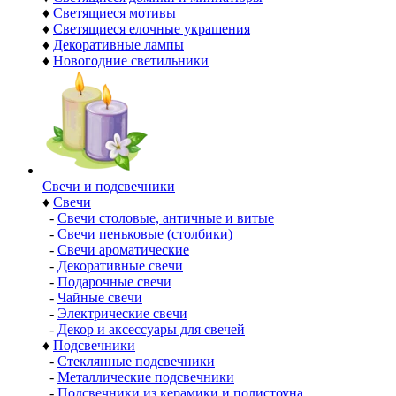
♦
Светящиеся мотивы
♦
Светящиеся елочные украшения
♦
Декоративные лампы
♦
Новогодние светильники
Свечи и подсвечники
♦
Свечи
-
Свечи столовые, античные и витые
-
Свечи пеньковые (столбики)
-
Свечи ароматические
-
Декоративные свечи
-
Подарочные свечи
-
Чайные свечи
-
Электрические свечи
-
Декор и аксессуары для свечей
♦
Подсвечники
-
Стеклянные подсвечники
-
Металлические подсвечники
-
Подсвечники из керамики и полистоуна