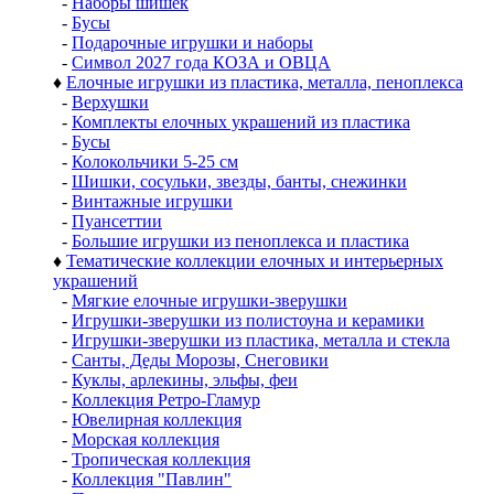
-
Наборы шишек
-
Бусы
-
Подарочные игрушки и наборы
-
Символ 2027 года КОЗА и ОВЦА
♦
Елочные игрушки из пластика, металла, пеноплекса
-
Верхушки
-
Комплекты елочных украшений из пластика
-
Бусы
-
Колокольчики 5-25 см
-
Шишки, сосульки, звезды, банты, снежинки
-
Винтажные игрушки
-
Пуансеттии
-
Большие игрушки из пеноплекса и пластика
♦
Тематические коллекции елочных и интерьерных
украшений
-
Мягкие елочные игрушки-зверушки
-
Игрушки-зверушки из полистоуна и керамики
-
Игрушки-зверушки из пластика, металла и стекла
-
Санты, Деды Морозы, Снеговики
-
Куклы, арлекины, эльфы, феи
-
Коллекция Ретро-Гламур
-
Ювелирная коллекция
-
Морская коллекция
-
Тропическая коллекция
-
Коллекция "Павлин"