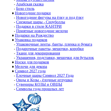
-
Арабская сказка
-
Бохо стиль
♦
Новогодние подарки
-
Новогодние фигуры на ёлку и под ёлку
-
Снежные шары - Сноуболлы
-
Подарки в стиле КАНТРИ
-
Приятные новогодние мелочи
♦
Подарки на Рождество
♦
Упаковка подарков
-
Упаковочные ленты, банты, пленка и бумага
-
Подарочные пакеты, мешочки, коробки
-
Ткани для декорирования
-
Украшения, подставки, мешочки для бутылок
♦
Носки для подарков
♦
Мелочи для декора
♦
Символ 2027 года
-
Ёлочные шары Символ 2027 Года
-
Овцы и Козы - ёлочные игрушки
-
Сувениры КОЗЫ и ОВЦЫ
-
Символы года прошлых лет