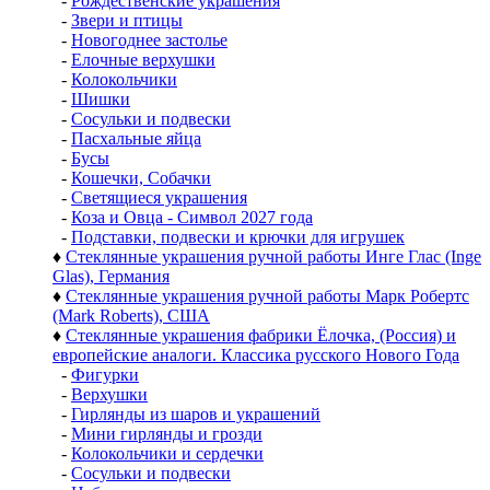
-
Рождественские украшения
-
Звери и птицы
-
Новогоднее застолье
-
Елочные верхушки
-
Колокольчики
-
Шишки
-
Сосульки и подвески
-
Пасхальные яйца
-
Бусы
-
Кошечки, Собачки
-
Светящиеся украшения
-
Коза и Овца - Символ 2027 года
-
Подставки, подвески и крючки для игрушек
♦
Стеклянные украшения ручной работы Инге Глас (Inge
Glas), Германия
♦
Стеклянные украшения ручной работы Марк Робертс
(Mark Roberts), США
♦
Стеклянные украшения фабрики Ёлочка, (Россия) и
европейские аналоги. Классика русского Нового Года
-
Фигурки
-
Верхушки
-
Гирлянды из шаров и украшений
-
Мини гирлянды и грозди
-
Колокольчики и сердечки
-
Сосульки и подвески