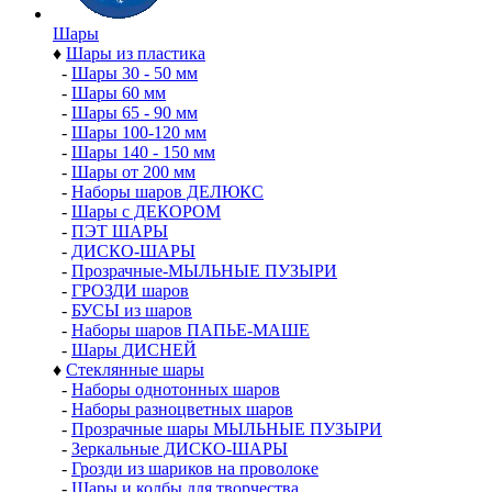
Шары
♦
Шары из пластика
-
Шары 30 - 50 мм
-
Шары 60 мм
-
Шары 65 - 90 мм
-
Шары 100-120 мм
-
Шары 140 - 150 мм
-
Шары от 200 мм
-
Наборы шаров ДЕЛЮКС
-
Шары с ДЕКОРОМ
-
ПЭТ ШАРЫ
-
ДИСКО-ШАРЫ
-
Прозрачные-МЫЛЬНЫЕ ПУЗЫРИ
-
ГРОЗДИ шаров
-
БУСЫ из шаров
-
Наборы шаров ПАПЬЕ-МАШЕ
-
Шары ДИСНЕЙ
♦
Стеклянные шары
-
Наборы однотонных шаров
-
Наборы разноцветных шаров
-
Прозрачные шары МЫЛЬНЫЕ ПУЗЫРИ
-
Зеркальные ДИСКО-ШАРЫ
-
Грозди из шариков на проволоке
-
Шары и колбы для творчества