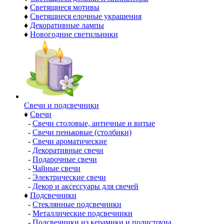
♦
Светящиеся мотивы
♦
Светящиеся елочные украшения
♦
Декоративные лампы
♦
Новогодние светильники
Свечи и подсвечники
♦
Свечи
-
Свечи столовые, античные и витые
-
Свечи пеньковые (столбики)
-
Свечи ароматические
-
Декоративные свечи
-
Подарочные свечи
-
Чайные свечи
-
Электрические свечи
-
Декор и аксессуары для свечей
♦
Подсвечники
-
Стеклянные подсвечники
-
Металлические подсвечники
-
Подсвечники из керамики и полистоуна