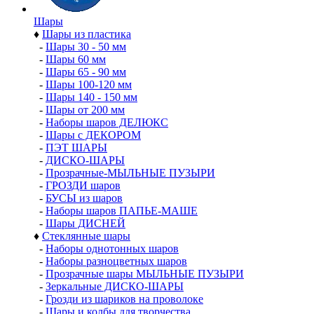
Шары
♦
Шары из пластика
-
Шары 30 - 50 мм
-
Шары 60 мм
-
Шары 65 - 90 мм
-
Шары 100-120 мм
-
Шары 140 - 150 мм
-
Шары от 200 мм
-
Наборы шаров ДЕЛЮКС
-
Шары с ДЕКОРОМ
-
ПЭТ ШАРЫ
-
ДИСКО-ШАРЫ
-
Прозрачные-МЫЛЬНЫЕ ПУЗЫРИ
-
ГРОЗДИ шаров
-
БУСЫ из шаров
-
Наборы шаров ПАПЬЕ-МАШЕ
-
Шары ДИСНЕЙ
♦
Стеклянные шары
-
Наборы однотонных шаров
-
Наборы разноцветных шаров
-
Прозрачные шары МЫЛЬНЫЕ ПУЗЫРИ
-
Зеркальные ДИСКО-ШАРЫ
-
Грозди из шариков на проволоке
-
Шары и колбы для творчества