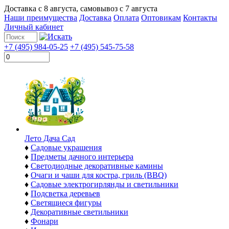
Доставка с
8 августа
, самовывоз с
7 августа
Наши преимущества
Доставка
Оплата
Оптовикам
Контакты
Личный кабинет
+7 (495) 984-05-25
+7 (495) 545-75-58
Лето Дача Сад
♦
Садовые украшения
♦
Предметы дачного интерьера
♦
Светодиодные декоративные камины
♦
Очаги и чаши для костра, гриль (BBQ)
♦
Садовые электрогирлянды и светильники
♦
Подсветка деревьев
♦
Светящиеся фигуры
♦
Декоративные светильники
♦
Фонари