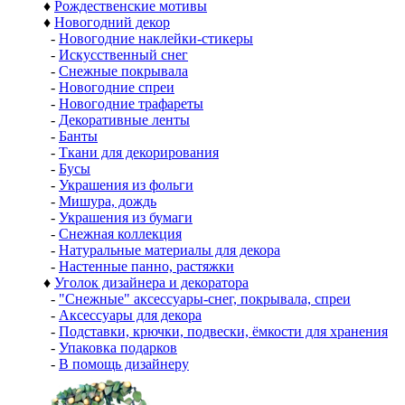
♦
Рождественские мотивы
♦
Новогодний декор
-
Новогодние наклейки-стикеры
-
Искусственный снег
-
Снежные покрывала
-
Новогодние спреи
-
Новогодние трафареты
-
Декоративные ленты
-
Банты
-
Ткани для декорирования
-
Бусы
-
Украшения из фольги
-
Мишура, дождь
-
Украшения из бумаги
-
Снежная коллекция
-
Натуральные материалы для декора
-
Настенные панно, растяжки
♦
Уголок дизайнера и декоратора
-
"Снежные" аксессуары-снег, покрывала, спреи
-
Аксессуары для декора
-
Подставки, крючки, подвески, ёмкости для хранения
-
Упаковка подарков
-
В помощь дизайнеру