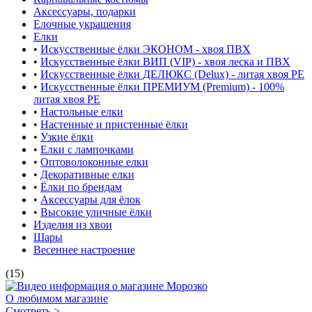
Аксессуары, подарки
Елочные украшения
Елки
•
Искусственные ёлки ЭКОНОМ - хвоя ПВХ
•
Искусственные ёлки ВИП (VIP) - хвоя леска и ПВХ
•
Искусственные ёлки ДЕЛЮКС (Delux) - литая хвоя РЕ
•
Искусственные ёлки ПРЕМИУМ (Premium) - 100%
литая хвоя РЕ
•
Настольные елки
•
Настенные и пристенные ёлки
•
Узкие ёлки
•
Елки с лампочками
•
Оптоволоконные елки
•
Декоративные елки
•
Ёлки по брендам
•
Аксессуары для ёлок
•
Высокие уличные ёлки
Изделия из хвои
Шары
Весеннее настроение
(15)
О любимом магазине
Смотреть >