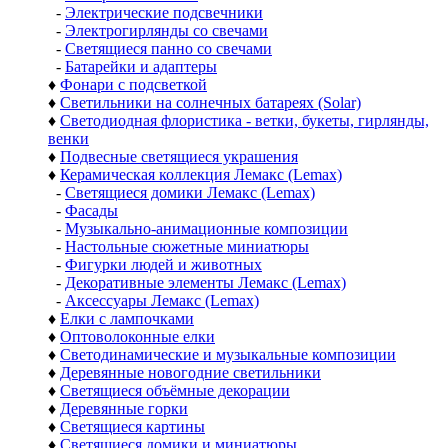
-
Электрические подсвечники
-
Электрогирлянды со свечами
-
Светящиеся панно со свечами
-
Батарейки и адаптеры
♦
Фонари с подсветкой
♦
Светильники на солнечных батареях (Solar)
♦
Светодиодная флористика - ветки, букеты, гирлянды,
венки
♦
Подвесные светящиеся украшения
♦
Керамическая коллекция Лемакс (Lemax)
-
Светящиеся домики Лемакс (Lemax)
-
Фасады
-
Музыкально-анимационные композиции
-
Настольные сюжетные миниатюры
-
Фигурки людей и животных
-
Декоративные элементы Лемакс (Lemax)
-
Аксессуары Лемакс (Lemax)
♦
Елки с лампочками
♦
Оптоволоконные елки
♦
Светодинамические и музыкальные композиции
♦
Деревянные новогодние светильники
♦
Светящиеся объёмные декорации
♦
Деревянные горки
♦
Светящиеся картины
♦
Светящиеся домики и миниатюры