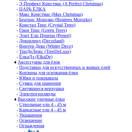
-
Э Перфект Кристмас (A Perfect Christmas)
-
ЦАРЬ ЁЛКА
-
Макс Кристмас (Max Christmas)
-
Беатрис Морозко (Beatrees Morozko)
-
Кристал Трис (Crystal Trees)
-
Грин Трис (Green Trees)
-
Элит Ели Пенери (Peneri)
-
Декорленд (Decorland)
-
Винтер Деко (Winter Deco)
-
ТриДеЛюкс (TreeDeLuxe)
-
ЁлкаДэ (ElkaDe)
♦
Аксессуары для ёлок
-
Подставки для искусственных и живых елей
-
Корзины для основания ёлки
-
Юбки и покрывала
-
Сумки для хранения
-
Светящиеся верхушки
-
Электрогирлянды
♦
Высокие уличные ёлки
-
Ствольные ели 4 - 45 м
-
Каркасные ели 4 - 45 м
-
Украшения
-
Освещение
-
Ограждения