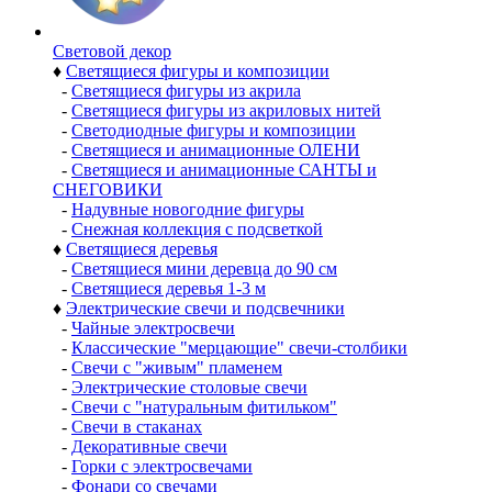
Световой декор
♦
Светящиеся фигуры и композиции
-
Светящиеся фигуры из акрила
-
Светящиеся фигуры из акриловых нитей
-
Светодиодные фигуры и композиции
-
Светящиеся и анимационные ОЛЕНИ
-
Светящиеся и анимационные САНТЫ и
СНЕГОВИКИ
-
Надувные новогодние фигуры
-
Снежная коллекция с подсветкой
♦
Светящиеся деревья
-
Светящиеся мини деревца до 90 см
-
Светящиеся деревья 1-3 м
♦
Электрические свечи и подсвечники
-
Чайные электросвечи
-
Классические "мерцающие" свечи-столбики
-
Свечи с "живым" пламенем
-
Электрические столовые свечи
-
Свечи с "натуральным фитильком"
-
Свечи в стаканах
-
Декоративные свечи
-
Горки с электросвечами
-
Фонари со свечами