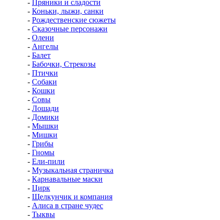
-
Пряники и сладости
-
Коньки, лыжи, санки
-
Рождественские сюжеты
-
Сказочные персонажи
-
Олени
-
Ангелы
-
Балет
-
Бабочки, Стрекозы
-
Птички
-
Собаки
-
Кошки
-
Совы
-
Лошади
-
Домики
-
Мышки
-
Мишки
-
Грибы
-
Гномы
-
Ели-пили
-
Музыкальная страничка
-
Карнавальные маски
-
Цирк
-
Щелкунчик и компания
-
Алиса в стране чудес
-
Тыквы