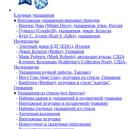
Елочные украшения
♦
Винтажные украшения мировых брендов
-
Винтер Деко (Winter Deco), украшения, ёлки, Россия
-
Гудвилл (Goodwill), украшения, декор, Бельгия
-
Курт С. Адлер (Kurt S. Adler), украшения,
Нидерланды
-
Элитный декор ЕДГ (EDG), Италия
-
Декор Больтце (Boltze), Германия
-
Марк Робертс (Mark Roberts), авторские куклы, США
-
Кэтринс Коллекшн (Katherine’s Collection-Noel), США-
Нидерланды
-
Украшения ручной работы, Таиланд
-
Инге Глас (Inge Glas), игрушки из стекла, Германия
-
Брейтнер (Breitner), игрушки в стиле "кантри",
Германия
♦
Украшения из стекла (все бренды)
-
Наборы шаров и украшений в подарочной упаковке
-
Винтажные игрушки в подарочной упаковке
-
Наборы елочных украшений из стекла
-
Античная коллекция
-
Винтажные игрушки
-
Новогодние и сказочные персонажи