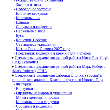
-
Рождественские украшения
-
Звери и птицы
-
Новогоднее застолье
-
Елочные верхушки
-
Колокольчики
-
Шишки
-
Сосульки и подвески
-
Пасхальные яйца
-
Бусы
-
Кошечки, Собачки
-
Светящиеся украшения
-
Коза и Овца - Символ 2027 года
-
Подставки, подвески и крючки для игрушек
♦
Стеклянные украшения ручной работы Инге Глас (Inge
Glas), Германия
♦
Стеклянные украшения ручной работы Марк Робертс
(Mark Roberts), США
♦
Стеклянные украшения фабрики Ёлочка, (Россия) и
европейские аналоги. Классика русского Нового Года
-
Фигурки
-
Верхушки
-
Гирлянды из шаров и украшений
-
Мини гирлянды и грозди
-
Колокольчики и сердечки
-
Сосульки и подвески