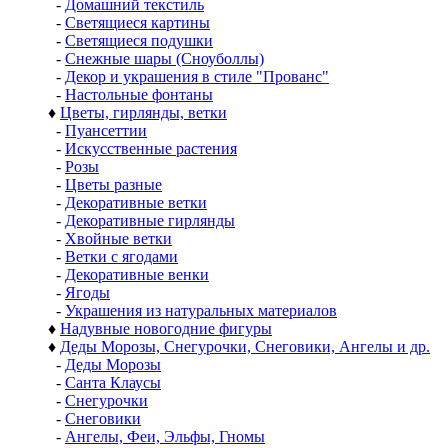
-
Домашний текстиль
-
Светящиеся картины
-
Светящиеся подушки
-
Снежные шары (Сноуболлы)
-
Декор и украшения в стиле "Прованс"
-
Настольные фонтаны
♦
Цветы, гирлянды, ветки
-
Пуансеттии
-
Искусственные растения
-
Розы
-
Цветы разные
-
Декоративные ветки
-
Декоративные гирлянды
-
Хвойные ветки
-
Ветки с ягодами
-
Декоративные венки
-
Ягоды
-
Украшения из натуральных материалов
♦
Надувные новогодние фигуры
♦
Деды Морозы, Снегурочки, Снеговики, Ангелы и др.
-
Деды Морозы
-
Санта Клаусы
-
Снегурочки
-
Снеговики
-
Ангелы, Феи, Эльфы, Гномы