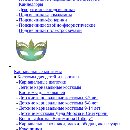
-
Канделябры
-
Декоративные подсвечники
-
Подсвечники-аромалампы
-
Подсвечники-фонарики
-
Подсвечники хвойно-флористические
-
Подсвечники с электросвечами
Карнавальные костюмы
♦
Костюмы для детей и взрослых
-
Карнавальные шапочки
-
Легкие карнавальные костюмы
-
Костюмы для малышей
-
Детские карнавальные костюмы 3-5 лет
-
Детские карнавальные костюмы 6-8 лет
-
Детские карнавальные костюмы 9-14 лет
-
Детские костюмы Деда Мороза и Снегурочи
-
Военная форма "Вспоминая Победу"
-
Карнавальные колпаки, маски, ободки, аксессуары
-
Кокошники