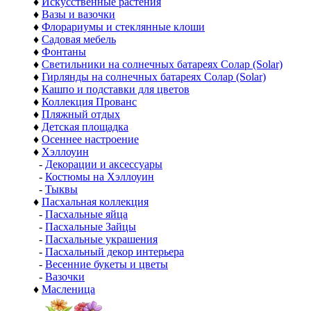
♦
Искусственные растения
♦
Вазы и вазочки
♦
Флорариумы и стеклянные клоши
♦
Садовая мебель
♦
Фонтаны
♦
Светильники на солнечных батареях Солар (Solar)
♦
Гирлянды на солнечных батареях Солар (Solar)
♦
Кашпо и подставки для цветов
♦
Коллекция Прованс
♦
Пляжный отдых
♦
Детская площадка
♦
Осеннее настроение
♦
Хэллоуин
-
Декорации и аксессуары
-
Костюмы на Хэллоуин
-
Тыквы
♦
Пасхальная коллекция
-
Пасхальные яйца
-
Пасхальные Зайцы
-
Пасхальные украшения
-
Пасхальный декор интерьера
-
Весенние букеты и цветы
-
Вазочки
♦
Масленица