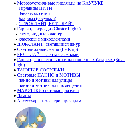
♦
Морозоустойчивые гирлянды на КАУЧУКЕ
-
Гирлянды НИТИ
-
Занавесы, сетки
-
Бахрома (сосульки)
-
СТРОБ ЛАЙТ, БЕЛТ ЛАЙТ
♦
Гирлянды-грозди (Cluster Lights)
-
светодиодные кластеры
-
кластеры с микролампами
♦
ДЮРАЛАЙТ- светящийся шнур
♦
Светодиодные ленты (Ledstrip)
♦
БЕЛТ ЛАЙТ - лента с лампами
♦
Гирлянды и светильники на солнечных батареях (Solar
Light)
♦
ТАЮЩИЕ СОСУЛЬКИ
♦
Световые ПАННО и МОТИВЫ
-
панно и мотивы для улицы
-
панно и мотивы для помещения
♦
МАКУШКИ световые для елей
♦
Лампы
♦
Аксессуары к электрогирляндам