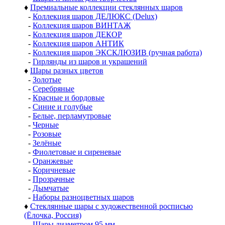
♦
Премиальные коллекции стеклянных шаров
-
Коллекция шаров ДЕЛЮКС (Delux)
-
Коллекция шаров ВИНТАЖ
-
Коллекция шаров ДЕКОР
-
Коллекция шаров АНТИК
-
Коллекция шаров ЭКСКЛЮЗИВ (ручная работа)
-
Гирлянды из шаров и украшений
♦
Шары разных цветов
-
Золотые
-
Серебряные
-
Красные и бордовые
-
Синие и голубые
-
Белые, перламутровые
-
Черные
-
Розовые
-
Зелёные
-
Фиолетовые и сиреневые
-
Оранжевые
-
Коричневые
-
Прозрачные
-
Дымчатые
-
Наборы разноцветных шаров
♦
Стеклянные шары с художественной росписью
(Ёлочка, Россия)
-
Шары диаметром 95 мм