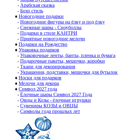
-
Арабская сказка
-
Бохо стиль
♦
Новогодние подарки
-
Новогодние фигуры на ёлку и под ёлку
-
Снежные шары - Сноуболлы
-
Подарки в стиле КАНТРИ
-
Приятные новогодние мелочи
♦
Подарки на Рождество
♦
Упаковка подарков
-
Упаковочные ленты, банты, пленка и бумага
-
Подарочные пакеты, мешочки, коробки
-
Ткани для декорирования
-
Украшения, подставки, мешочки для бутылок
♦
Носки для подарков
♦
Мелочи для декора
♦
Символ 2027 года
-
Ёлочные шары Символ 2027 Года
-
Овцы и Козы - ёлочные игрушки
-
Сувениры КОЗЫ и ОВЦЫ
-
Символы года прошлых лет