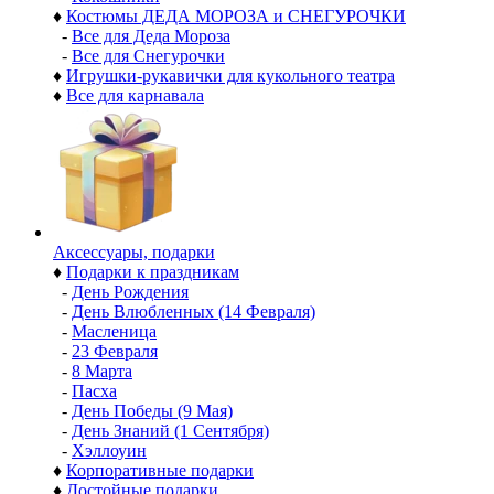
♦
Костюмы ДЕДА МОРОЗА и СНЕГУРОЧКИ
-
Все для Деда Мороза
-
Все для Снегурочки
♦
Игрушки-рукавички для кукольного театра
♦
Все для карнавала
Аксессуары, подарки
♦
Подарки к праздникам
-
День Рождения
-
День Влюбленных (14 Февраля)
-
Масленица
-
23 Февраля
-
8 Марта
-
Пасха
-
День Победы (9 Мая)
-
День Знаний (1 Сентября)
-
Хэллоуин
♦
Корпоративные подарки
♦
Достойные подарки