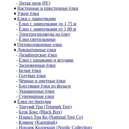
-
Литая хвоя (РЕ)
♦
Настенные и пристенные ёлки
♦
Узкие ёлки
♦
Елки с лампочками
-
Ёлки с лампочками до 1,75 м
-
Ёлки с лампочками от 1,80 м
-
Электрогирлянды на ёлку
-
Ёлки-светильники
♦
Оптоволоконные елки
♦
Декоративные елки
-
Дизайнерские ёлки
-
Ёлки с шишками и ягодами
-
Заснеженные ёлки
-
Белые ёлки
-
Голубые ёлки
-
Чёрные и цветные ёлки
-
Блестящие ёлки из фольги
-
Украшенные ёлки
-
Сувенирные елки
♦
Ёлки по брендам
-
Триумф Три (Triumph Tree)
-
Блэк Бокс (Black Box)
-
Нэшнл Три Ко (National Tree Co)
-
Кэминг (Kaemingk)
-
Нордик Коллекшн (Nordic Collection)