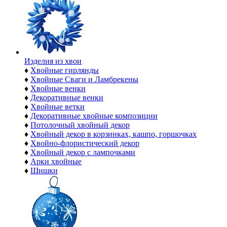
Изделия из хвои
♦
Хвойные гирлянды
♦
Хвойные Сваги и Ламбрекены
♦
Хвойные венки
♦
Декоративные венки
♦
Хвойные ветки
♦
Декоративные хвойные композиции
♦
Потолочный хвойный декор
♦
Хвойный декор в корзинках, кашпо, горшочках
♦
Хвойно-флористический декор
♦
Хвойный декор с лампочками
♦
Арки хвойные
♦
Шишки