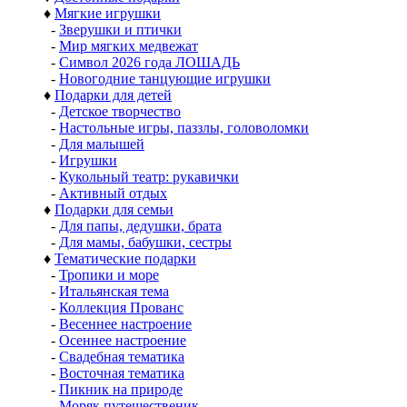
♦
Мягкие игрушки
-
Зверушки и птички
-
Мир мягких медвежат
-
Символ 2026 года ЛОШАДЬ
-
Новогодние танцующие игрушки
♦
Подарки для детей
-
Детское творчество
-
Настольные игры, паззлы, головоломки
-
Для малышей
-
Игрушки
-
Кукольный театр: рукавички
-
Активный отдых
♦
Подарки для семьи
-
Для папы, дедушки, брата
-
Для мамы, бабушки, сестры
♦
Тематические подарки
-
Тропики и море
-
Итальянская тема
-
Коллекция Прованс
-
Весеннее настроение
-
Осеннее настроение
-
Свадебная тематика
-
Восточная тематика
-
Пикник на природе
-
Моряк путешественик