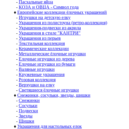
-
Пасхальные яйца
-
КОЗА и ОВЦА - Символ года
♦
Европейские коллекции ёлочных украшений
-
Игрушки на детскую елку
-
Украшения из полистоуна (ретро-коллекция)
-
Украшения-подвески из акрила
-
Украшения в стиле "КАНТРИ"
-
Украшения из перьев
-
Текстильная коллекция
-
Керамические коллекции
-
Металлические ёлочные игрушки
-
Елочные игрушки из дерева
-
Елочные игрушки из бумаги
-
Валяные игрушки
-
Кружевные украшения
-
Розовая коллекция
-
Верхушки на елку
-
Светящиеся ёлочные игрушки
♦
Снежинки, сосульки, звезды, шишки
-
Снежинки
-
Сосульки
-
Подвески
-
Звезды
-
Шишки
♦
Украшения для настольных елок