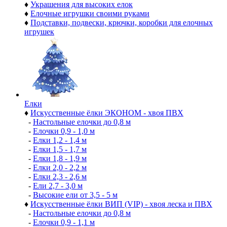
♦
Украшения для высоких елок
♦
Елочные игрушки своими руками
♦
Подставки, подвески, крючки, коробки для елочных
игрушек
Елки
♦
Искусственные ёлки ЭКОНОМ - хвоя ПВХ
-
Настольные елочки до 0,8 м
-
Елочки 0,9 - 1,0 м
-
Елки 1,2 - 1,4 м
-
Елки 1,5 - 1,7 м
-
Елки 1,8 - 1,9 м
-
Елки 2,0 - 2,2 м
-
Елки 2,3 - 2,6 м
-
Ели 2,7 - 3,0 м
-
Высокие ели от 3,5 - 5 м
♦
Искусственные ёлки ВИП (VIP) - хвоя леска и ПВХ
-
Настольные елочки до 0,8 м
-
Елочки 0,9 - 1,1 м