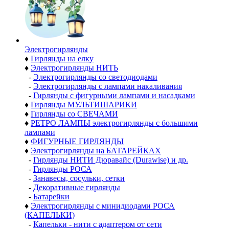
Электро­гирлянды
♦
Гирлянды на елку
♦
Электрогирлянды НИТЬ
-
Электрогирлянды со светодиодами
-
Электрогирлянды с лампами накаливания
-
Гирлянды с фигурными лампами и насадками
♦
Гирлянды МУЛЬТИШАРИКИ
♦
Гирлянды со СВЕЧАМИ
♦
РЕТРО ЛАМПЫ электрогирлянды с большими
лампами
♦
ФИГУРНЫЕ ГИРЛЯНДЫ
♦
Электрогирлянды на БАТАРЕЙКАХ
-
Гирлянды НИТИ Дюравайс (Durawise) и др.
-
Гирлянды РОСА
-
Занавесы, сосульки, сетки
-
Декоративные гирлянды
-
Батарейки
♦
Электрогирлянды с минидиодами РОСА
(КАПЕЛЬКИ)
-
Капельки - нити с адаптером от сети