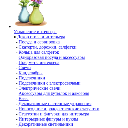
Украшение интерьера
♦
Декор стола и интерьера
-
Посуда и сервировка
-
Скатерти, дорожки, салфетки
-
Кольца для салфеток
-
Одноразовая посуда и аксессуары
-
Предметы интерьера
-
Свечи
-
Канделябры
-
Подсвечники
-
Подсвечники с электросвечами
-
Электрические свечи
-
Аксессуары для бутылок и алкоголя
-
Вазы
-
Декоративные настенные украшения
-
Новогодние и рождественские статуэтки
-
Статуэтки и фигурки для интерьера
-
Интерьерные фигуры и куклы
-
Декоративные светильники