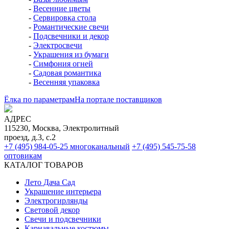
-
Весенние цветы
-
Сервировка стола
-
Романтические свечи
-
Подсвечники и декор
-
Электросвечи
-
Украшения из бумаги
-
Симфония огней
-
Садовая романтика
-
Весенняя упаковка
Ёлка по параметрам
На портале поставщиков
АДРЕС
115230, Москва, Электролитный
проезд, д.3, с.2
+7 (495) 984-05-25
многоканальный
+7 (495) 545-75-58
оптовикам
КАТАЛОГ ТОВАРОВ
Лето Дача Сад
Украшение интерьера
Электро­гирлянды
Световой декор
Свечи и подсвечники
Карнавальные костюмы