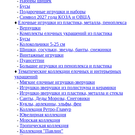
-
Наборы шишек
-
Бусы
-
Подарочные игрушки и наборы
-
Символ 2027 года КОЗА и ОВЦА
♦
Елочные игрушки из пластика, металла, пеноплекса
-
Верхушки
-
Комплекты елочных украшений из пластика
-
Бусы
-
Колокольчики 5-25 см
-
Шишки, сосульки, звезды, банты, снежинки
-
Винтажные игрушки
-
Пуансеттии
-
Большие игрушки из пеноплекса и пластика
♦
Тематические коллекции елочных и интерьерных
украшений
-
Мягкие елочные игрушки-зверушки
-
Игрушки-зверушки из полистоуна и керамики
-
Игрушки-зверушки из пластика, металла и стекла
-
Санты, Деды Морозы, Снеговики
-
Куклы, арлекины, эльфы, феи
-
Коллекция Ретро-Гламур
-
Ювелирная коллекция
-
Морская коллекция
-
Тропическая коллекция
-
Коллекция "Павлин"