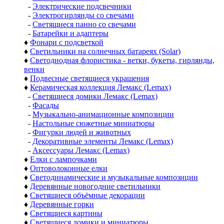
-
Электрические подсвечники
-
Электрогирлянды со свечами
-
Светящиеся панно со свечами
-
Батарейки и адаптеры
♦
Фонари с подсветкой
♦
Светильники на солнечных батареях (Solar)
♦
Светодиодная флористика - ветки, букеты, гирлянды,
венки
♦
Подвесные светящиеся украшения
♦
Керамическая коллекция Лемакс (Lemax)
-
Светящиеся домики Лемакс (Lemax)
-
Фасады
-
Музыкально-анимационные композиции
-
Настольные сюжетные миниатюры
-
Фигурки людей и животных
-
Декоративные элементы Лемакс (Lemax)
-
Аксессуары Лемакс (Lemax)
♦
Елки с лампочками
♦
Оптоволоконные елки
♦
Светодинамические и музыкальные композиции
♦
Деревянные новогодние светильники
♦
Светящиеся объёмные декорации
♦
Деревянные горки
♦
Светящиеся картины
♦
Светящиеся домики и миниатюры