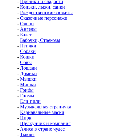
-
Пряники и сладости
-
Коньки, лыжи, санки
-
Рождественские сюжеты
-
Сказочные персонажи
-
Олени
-
Ангелы
-
Балет
-
Бабочки, Стрекозы
-
Птички
-
Собаки
-
Кошки
-
Совы
-
Лошади
-
Домики
-
Мышки
-
Мишки
-
Грибы
-
Гномы
-
Ели-пили
-
Музыкальная страничка
-
Карнавальные маски
-
Цирк
-
Щелкунчик и компания
-
Алиса в стране чудес
-
Тыквы