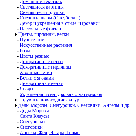
-
Домашний текстиль
-
Светящиеся картины
-
Светящиеся подушки
-
Снежные шары (Сноуболлы)
-
Декор и украшения в стиле "Прованс"
-
Настольные фонтаны
♦
Цветы, гирлянды, ветки
-
Пуансеттии
-
Искусственные растения
-
Розы
-
Цветы разные
-
Декоративные ветки
-
Декоративные гирлянды
-
Хвойные ветки
-
Ветки с ягодами
-
Декоративные венки
-
Ягоды
-
Украшения из натуральных материалов
♦
Надувные новогодние фигуры
♦
Деды Морозы, Снегурочки, Снеговики, Ангелы и др.
-
Деды Морозы
-
Санта Клаусы
-
Снегурочки
-
Снеговики
-
Ангелы, Феи, Эльфы, Гномы