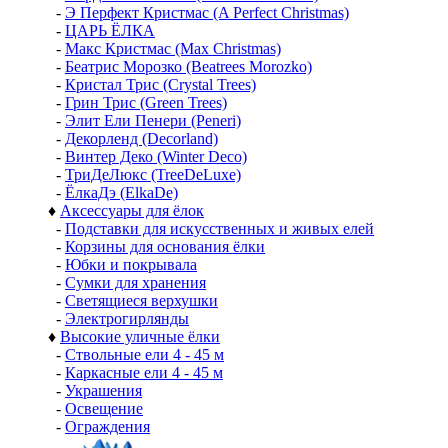
-
Э Перфект Кристмас (A Perfect Christmas)
-
ЦАРЬ ЁЛКА
-
Макс Кристмас (Max Christmas)
-
Беатрис Морозко (Beatrees Morozko)
-
Кристал Трис (Crystal Trees)
-
Грин Трис (Green Trees)
-
Элит Ели Пенери (Peneri)
-
Декорленд (Decorland)
-
Винтер Деко (Winter Deco)
-
ТриДеЛюкс (TreeDeLuxe)
-
ЁлкаДэ (ElkaDe)
♦
Аксессуары для ёлок
-
Подставки для искусственных и живых елей
-
Корзины для основания ёлки
-
Юбки и покрывала
-
Сумки для хранения
-
Светящиеся верхушки
-
Электрогирлянды
♦
Высокие уличные ёлки
-
Ствольные ели 4 - 45 м
-
Каркасные ели 4 - 45 м
-
Украшения
-
Освещение
-
Ограждения