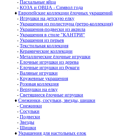
-
Пасхальные яйца
-
КОЗА и ОВЦА - Символ года
♦
Европейские коллекции ёлочных украшений
-
Игрушки на детскую елку
-
Украшения из полистоуна (ретро-коллекция)
-
Украшения-подвески из акрила
-
Украшения в стиле "КАНТРИ"
-
Украшения из перьев
-
Текстильная коллекция
-
Керамические коллекции
-
Металлические ёлочные игрушки
-
Елочные игрушки из дерева
-
Елочные игрушки из бумаги
-
Валяные игрушки
-
Кружевные украшения
-
Розовая коллекция
-
Верхушки на елку
-
Светящиеся ёлочные игрушки
♦
Снежинки, сосульки, звезды, шишки
-
Снежинки
-
Сосульки
-
Подвески
-
Звезды
-
Шишки
♦
Украшения для настольных елок