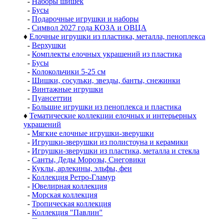
-
Наборы шишек
-
Бусы
-
Подарочные игрушки и наборы
-
Символ 2027 года КОЗА и ОВЦА
♦
Елочные игрушки из пластика, металла, пеноплекса
-
Верхушки
-
Комплекты елочных украшений из пластика
-
Бусы
-
Колокольчики 5-25 см
-
Шишки, сосульки, звезды, банты, снежинки
-
Винтажные игрушки
-
Пуансеттии
-
Большие игрушки из пеноплекса и пластика
♦
Тематические коллекции елочных и интерьерных
украшений
-
Мягкие елочные игрушки-зверушки
-
Игрушки-зверушки из полистоуна и керамики
-
Игрушки-зверушки из пластика, металла и стекла
-
Санты, Деды Морозы, Снеговики
-
Куклы, арлекины, эльфы, феи
-
Коллекция Ретро-Гламур
-
Ювелирная коллекция
-
Морская коллекция
-
Тропическая коллекция
-
Коллекция "Павлин"