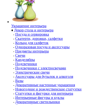
Украшение интерьера
♦
Декор стола и интерьера
-
Посуда и сервировка
-
Скатерти, дорожки, салфетки
-
Кольца для салфеток
-
Одноразовая посуда и аксессуары
-
Предметы интерьера
-
Свечи
-
Канделябры
-
Подсвечники
-
Подсвечники с электросвечами
-
Электрические свечи
-
Аксессуары для бутылок и алкоголя
-
Вазы
-
Декоративные настенные украшения
-
Новогодние и рождественские статуэтки
-
Статуэтки и фигурки для интерьера
-
Интерьерные фигуры и куклы
-
Декоративные светильники