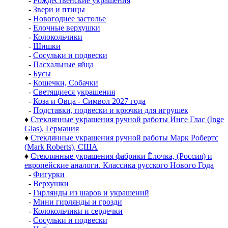
-
Рождественские украшения
-
Звери и птицы
-
Новогоднее застолье
-
Елочные верхушки
-
Колокольчики
-
Шишки
-
Сосульки и подвески
-
Пасхальные яйца
-
Бусы
-
Кошечки, Собачки
-
Светящиеся украшения
-
Коза и Овца - Символ 2027 года
-
Подставки, подвески и крючки для игрушек
♦
Стеклянные украшения ручной работы Инге Глас (Inge
Glas), Германия
♦
Стеклянные украшения ручной работы Марк Робертс
(Mark Roberts), США
♦
Стеклянные украшения фабрики Ёлочка, (Россия) и
европейские аналоги. Классика русского Нового Года
-
Фигурки
-
Верхушки
-
Гирлянды из шаров и украшений
-
Мини гирлянды и грозди
-
Колокольчики и сердечки
-
Сосульки и подвески