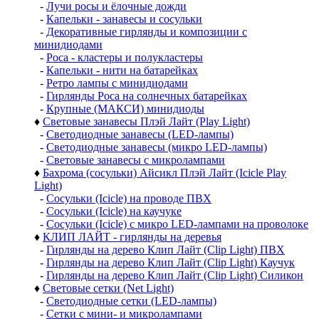
-
Лучи росы и ёлочные дожди
-
Капельки - занавесы и сосульки
-
Декоративные гирлянды и композиции с
минидиодами
-
Роса - кластеры и полукластеры
-
Капельки - нити на батарейках
-
Ретро лампы с минидиодами
-
Гирлянды Роса на солнечных батарейках
-
Крупные (МАКСИ) минидиоды
♦
Световые занавесы Плэй Лайт (Play Light)
-
Светодиодные занавесы (LED-лампы)
-
Светодиодные занавесы (микро LED-лампы)
-
Световые занавесы с микролампами
♦
Бахрома (сосульки) Айсикл Плэй Лайт (Icicle Play
Light)
-
Сосульки (Icicle) на проводе ПВХ
-
Сосульки (Icicle) на каучуке
-
Сосульки (Icicle) с микро LED-лампами на проволоке
♦
КЛИП ЛАЙТ - гирлянды на деревья
-
Гирлянды на дерево Клип Лайт (Clip Light) ПВХ
-
Гирлянды на дерево Клип Лайт (Clip Light) Каучук
-
Гирлянды на дерево Клип Лайт (Clip Light) Силикон
♦
Световые сетки (Net Light)
-
Светодиодные сетки (LED-лампы)
-
Сетки с мини- и микролампами