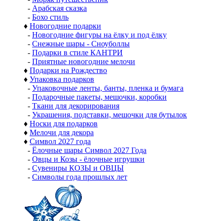
-
Арабская сказка
-
Бохо стиль
♦
Новогодние подарки
-
Новогодние фигуры на ёлку и под ёлку
-
Снежные шары - Сноуболлы
-
Подарки в стиле КАНТРИ
-
Приятные новогодние мелочи
♦
Подарки на Рождество
♦
Упаковка подарков
-
Упаковочные ленты, банты, пленка и бумага
-
Подарочные пакеты, мешочки, коробки
-
Ткани для декорирования
-
Украшения, подставки, мешочки для бутылок
♦
Носки для подарков
♦
Мелочи для декора
♦
Символ 2027 года
-
Ёлочные шары Символ 2027 Года
-
Овцы и Козы - ёлочные игрушки
-
Сувениры КОЗЫ и ОВЦЫ
-
Символы года прошлых лет