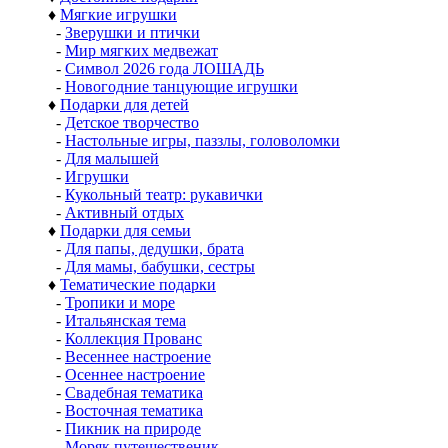
♦
Мягкие игрушки
-
Зверушки и птички
-
Мир мягких медвежат
-
Символ 2026 года ЛОШАДЬ
-
Новогодние танцующие игрушки
♦
Подарки для детей
-
Детское творчество
-
Настольные игры, паззлы, головоломки
-
Для малышей
-
Игрушки
-
Кукольный театр: рукавички
-
Активный отдых
♦
Подарки для семьи
-
Для папы, дедушки, брата
-
Для мамы, бабушки, сестры
♦
Тематические подарки
-
Тропики и море
-
Итальянская тема
-
Коллекция Прованс
-
Весеннее настроение
-
Осеннее настроение
-
Свадебная тематика
-
Восточная тематика
-
Пикник на природе
-
Моряк путешественик