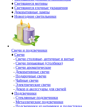
♦
Светящиеся мотивы
♦
Светящиеся елочные украшения
♦
Декоративные лампы
♦
Новогодние светильники
Свечи и подсвечники
♦
Свечи
-
Свечи столовые, античные и витые
-
Свечи пеньковые (столбики)
-
Свечи ароматические
-
Декоративные свечи
-
Подарочные свечи
-
Чайные свечи
-
Электрические свечи
-
Декор и аксессуары для свечей
♦
Подсвечники
-
Стеклянные подсвечники
-
Металлические подсвечники
-
Подсвечники из керамики и полистоуна