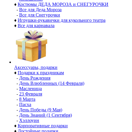
♦
Костюмы ДЕДА МОРОЗА и СНЕГУРОЧКИ
-
Все для Деда Мороза
-
Все для Снегурочки
♦
Игрушки-рукавички для кукольного театра
♦
Все для карнавала
Аксессуары, подарки
♦
Подарки к праздникам
-
День Рождения
-
День Влюбленных (14 Февраля)
-
Масленица
-
23 Февраля
-
8 Марта
-
Пасха
-
День Победы (9 Мая)
-
День Знаний (1 Сентября)
-
Хэллоуин
♦
Корпоративные подарки
♦
Достойные подарки