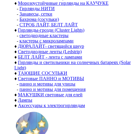
♦
Морозоустойчивые гирлянды на КАУЧУКЕ
-
Гирлянды НИТИ
-
Занавесы, сетки
-
Бахрома (сосульки)
-
СТРОБ ЛАЙТ, БЕЛТ ЛАЙТ
♦
Гирлянды-грозди (Cluster Lights)
-
светодиодные кластеры
-
кластеры с микролампами
♦
ДЮРАЛАЙТ- светящийся шнур
♦
Светодиодные ленты (Ledstrip)
♦
БЕЛТ ЛАЙТ - лента с лампами
♦
Гирлянды и светильники на солнечных батареях (Solar
Light)
♦
ТАЮЩИЕ СОСУЛЬКИ
♦
Световые ПАННО и МОТИВЫ
-
панно и мотивы для улицы
-
панно и мотивы для помещения
♦
МАКУШКИ световые для елей
♦
Лампы
♦
Аксессуары к электрогирляндам