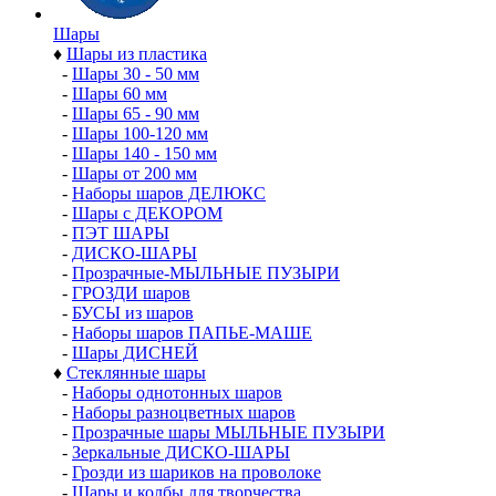
Шары
♦
Шары из пластика
-
Шары 30 - 50 мм
-
Шары 60 мм
-
Шары 65 - 90 мм
-
Шары 100-120 мм
-
Шары 140 - 150 мм
-
Шары от 200 мм
-
Наборы шаров ДЕЛЮКС
-
Шары с ДЕКОРОМ
-
ПЭТ ШАРЫ
-
ДИСКО-ШАРЫ
-
Прозрачные-МЫЛЬНЫЕ ПУЗЫРИ
-
ГРОЗДИ шаров
-
БУСЫ из шаров
-
Наборы шаров ПАПЬЕ-МАШЕ
-
Шары ДИСНЕЙ
♦
Стеклянные шары
-
Наборы однотонных шаров
-
Наборы разноцветных шаров
-
Прозрачные шары МЫЛЬНЫЕ ПУЗЫРИ
-
Зеркальные ДИСКО-ШАРЫ
-
Грозди из шариков на проволоке
-
Шары и колбы для творчества