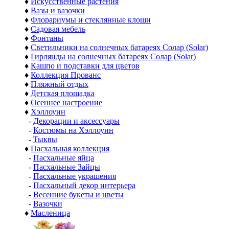
♦
Искусственные растения
♦
Вазы и вазочки
♦
Флорариумы и стеклянные клоши
♦
Садовая мебель
♦
Фонтаны
♦
Светильники на солнечных батареях Солар (Solar)
♦
Гирлянды на солнечных батареях Солар (Solar)
♦
Кашпо и подставки для цветов
♦
Коллекция Прованс
♦
Пляжный отдых
♦
Детская площадка
♦
Осеннее настроение
♦
Хэллоуин
-
Декорации и аксессуары
-
Костюмы на Хэллоуин
-
Тыквы
♦
Пасхальная коллекция
-
Пасхальные яйца
-
Пасхальные Зайцы
-
Пасхальные украшения
-
Пасхальный декор интерьера
-
Весенние букеты и цветы
-
Вазочки
♦
Масленица