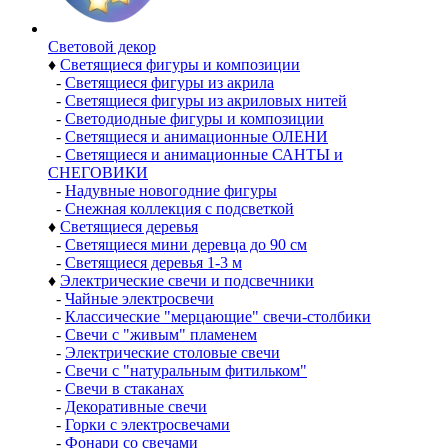
Световой декор
♦
Светящиеся фигуры и композиции
-
Светящиеся фигуры из акрила
-
Светящиеся фигуры из акриловых нитей
-
Светодиодные фигуры и композиции
-
Светящиеся и анимационные ОЛЕНИ
-
Светящиеся и анимационные САНТЫ и
СНЕГОВИКИ
-
Надувные новогодние фигуры
-
Снежная коллекция с подсветкой
♦
Светящиеся деревья
-
Светящиеся мини деревца до 90 см
-
Светящиеся деревья 1-3 м
♦
Электрические свечи и подсвечники
-
Чайные электросвечи
-
Классические "мерцающие" свечи-столбики
-
Свечи с "живым" пламенем
-
Электрические столовые свечи
-
Свечи с "натуральным фитильком"
-
Свечи в стаканах
-
Декоративные свечи
-
Горки с электросвечами
-
Фонари со свечами