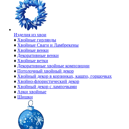
Изделия из хвои
♦
Хвойные гирлянды
♦
Хвойные Сваги и Ламбрекены
♦
Хвойные венки
♦
Декоративные венки
♦
Хвойные ветки
♦
Декоративные хвойные композиции
♦
Потолочный хвойный декор
♦
Хвойный декор в корзинках, кашпо, горшочках
♦
Хвойно-флористический декор
♦
Хвойный декор с лампочками
♦
Арки хвойные
♦
Шишки