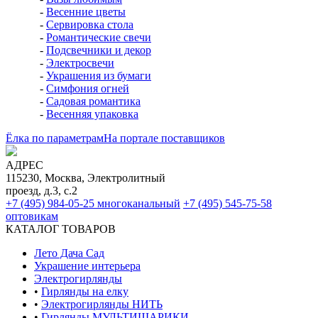
-
Весенние цветы
-
Сервировка стола
-
Романтические свечи
-
Подсвечники и декор
-
Электросвечи
-
Украшения из бумаги
-
Симфония огней
-
Садовая романтика
-
Весенняя упаковка
Ёлка по параметрам
На портале поставщиков
АДРЕС
115230, Москва, Электролитный
проезд, д.3, с.2
+7 (495) 984-05-25
многоканальный
+7 (495) 545-75-58
оптовикам
КАТАЛОГ ТОВАРОВ
Лето Дача Сад
Украшение интерьера
Электро­гирлянды
•
Гирлянды на елку
•
Электрогирлянды НИТЬ
•
Гирлянды МУЛЬТИШАРИКИ