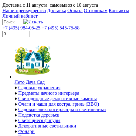
Доставка с
11 августа
, самовывоз с
10 августа
Наши преимущества
Доставка
Оплата
Оптовикам
Контакты
Личный кабинет
+7 (495) 984-05-25
+7 (495) 545-75-58
Лето Дача Сад
♦
Садовые украшения
♦
Предметы дачного интерьера
♦
Светодиодные декоративные камины
♦
Очаги и чаши для костра, гриль (BBQ)
♦
Садовые электрогирлянды и светильники
♦
Подсветка деревьев
♦
Светящиеся фигуры
♦
Декоративные светильники
♦
Фонари