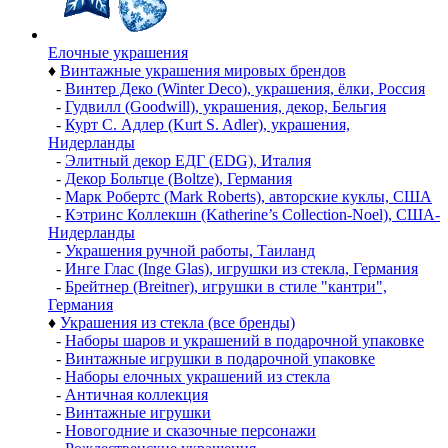
Елочные украшения
♦
Винтажные украшения мировых брендов
-
Винтер Деко (Winter Deco), украшения, ёлки, Россия
-
Гудвилл (Goodwill), украшения, декор, Бельгия
-
Курт С. Адлер (Kurt S. Adler), украшения,
Нидерланды
-
Элитный декор ЕДГ (EDG), Италия
-
Декор Больтце (Boltze), Германия
-
Марк Робертс (Mark Roberts), авторские куклы, США
-
Кэтринс Коллекшн (Katherine’s Collection-Noel), США-
Нидерланды
-
Украшения ручной работы, Таиланд
-
Инге Глас (Inge Glas), игрушки из стекла, Германия
-
Брейтнер (Breitner), игрушки в стиле "кантри",
Германия
♦
Украшения из стекла (все бренды)
-
Наборы шаров и украшений в подарочной упаковке
-
Винтажные игрушки в подарочной упаковке
-
Наборы елочных украшений из стекла
-
Античная коллекция
-
Винтажные игрушки
-
Новогодние и сказочные персонажи