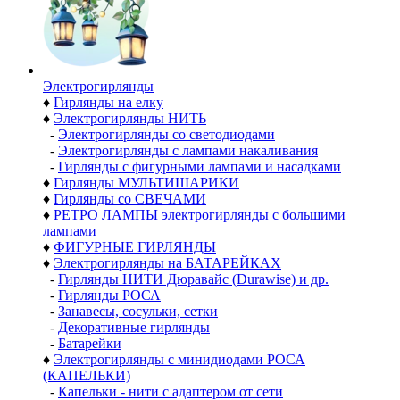
Электро­гирлянды
♦
Гирлянды на елку
♦
Электрогирлянды НИТЬ
-
Электрогирлянды со светодиодами
-
Электрогирлянды с лампами накаливания
-
Гирлянды с фигурными лампами и насадками
♦
Гирлянды МУЛЬТИШАРИКИ
♦
Гирлянды со СВЕЧАМИ
♦
РЕТРО ЛАМПЫ электрогирлянды с большими
лампами
♦
ФИГУРНЫЕ ГИРЛЯНДЫ
♦
Электрогирлянды на БАТАРЕЙКАХ
-
Гирлянды НИТИ Дюравайс (Durawise) и др.
-
Гирлянды РОСА
-
Занавесы, сосульки, сетки
-
Декоративные гирлянды
-
Батарейки
♦
Электрогирлянды с минидиодами РОСА
(КАПЕЛЬКИ)
-
Капельки - нити с адаптером от сети