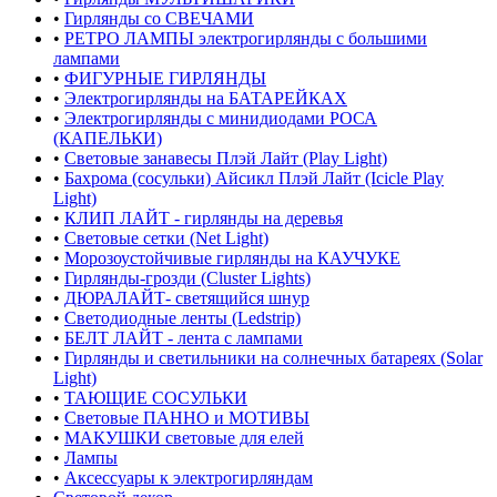
•
Гирлянды со СВЕЧАМИ
•
РЕТРО ЛАМПЫ электрогирлянды с большими
лампами
•
ФИГУРНЫЕ ГИРЛЯНДЫ
•
Электрогирлянды на БАТАРЕЙКАХ
•
Электрогирлянды с минидиодами РОСА
(КАПЕЛЬКИ)
•
Световые занавесы Плэй Лайт (Play Light)
•
Бахрома (сосульки) Айсикл Плэй Лайт (Icicle Play
Light)
•
КЛИП ЛАЙТ - гирлянды на деревья
•
Световые сетки (Net Light)
•
Морозоустойчивые гирлянды на КАУЧУКЕ
•
Гирлянды-грозди (Cluster Lights)
•
ДЮРАЛАЙТ- светящийся шнур
•
Светодиодные ленты (Ledstrip)
•
БЕЛТ ЛАЙТ - лента с лампами
•
Гирлянды и светильники на солнечных батареях (Solar
Light)
•
ТАЮЩИЕ СОСУЛЬКИ
•
Световые ПАННО и МОТИВЫ
•
МАКУШКИ световые для елей
•
Лампы
•
Аксессуары к электрогирляндам