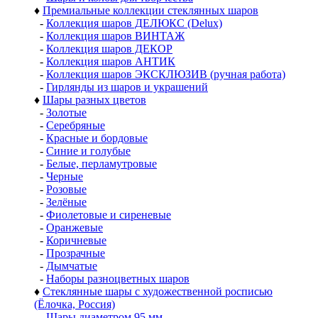
♦
Премиальные коллекции стеклянных шаров
-
Коллекция шаров ДЕЛЮКС (Delux)
-
Коллекция шаров ВИНТАЖ
-
Коллекция шаров ДЕКОР
-
Коллекция шаров АНТИК
-
Коллекция шаров ЭКСКЛЮЗИВ (ручная работа)
-
Гирлянды из шаров и украшений
♦
Шары разных цветов
-
Золотые
-
Серебряные
-
Красные и бордовые
-
Синие и голубые
-
Белые, перламутровые
-
Черные
-
Розовые
-
Зелёные
-
Фиолетовые и сиреневые
-
Оранжевые
-
Коричневые
-
Прозрачные
-
Дымчатые
-
Наборы разноцветных шаров
♦
Стеклянные шары с художественной росписью
(Ёлочка, Россия)
-
Шары диаметром 95 мм