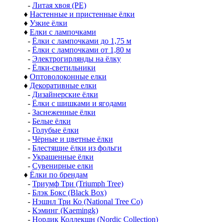
-
Литая хвоя (РЕ)
♦
Настенные и пристенные ёлки
♦
Узкие ёлки
♦
Елки с лампочками
-
Ёлки с лампочками до 1,75 м
-
Ёлки с лампочками от 1,80 м
-
Электрогирлянды на ёлку
-
Ёлки-светильники
♦
Оптоволоконные елки
♦
Декоративные елки
-
Дизайнерские ёлки
-
Ёлки с шишками и ягодами
-
Заснеженные ёлки
-
Белые ёлки
-
Голубые ёлки
-
Чёрные и цветные ёлки
-
Блестящие ёлки из фольги
-
Украшенные ёлки
-
Сувенирные елки
♦
Ёлки по брендам
-
Триумф Три (Triumph Tree)
-
Блэк Бокс (Black Box)
-
Нэшнл Три Ко (National Tree Co)
-
Кэминг (Kaemingk)
-
Нордик Коллекшн (Nordic Collection)