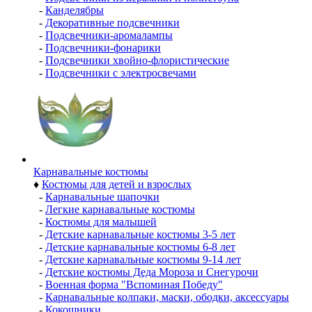
-
Канделябры
-
Декоративные подсвечники
-
Подсвечники-аромалампы
-
Подсвечники-фонарики
-
Подсвечники хвойно-флористические
-
Подсвечники с электросвечами
Карнавальные костюмы
♦
Костюмы для детей и взрослых
-
Карнавальные шапочки
-
Легкие карнавальные костюмы
-
Костюмы для малышей
-
Детские карнавальные костюмы 3-5 лет
-
Детские карнавальные костюмы 6-8 лет
-
Детские карнавальные костюмы 9-14 лет
-
Детские костюмы Деда Мороза и Снегурочи
-
Военная форма "Вспоминая Победу"
-
Карнавальные колпаки, маски, ободки, аксессуары
-
Кокошники