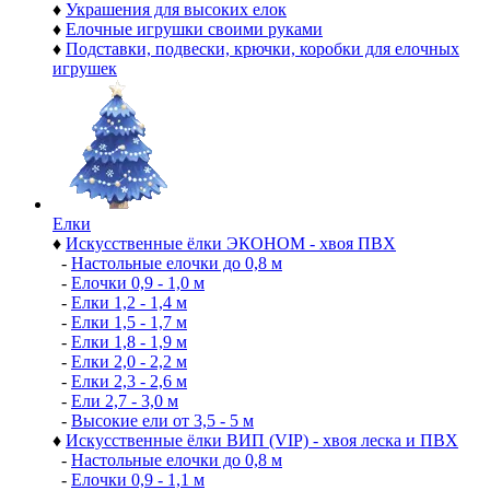
♦
Украшения для высоких елок
♦
Елочные игрушки своими руками
♦
Подставки, подвески, крючки, коробки для елочных
игрушек
Елки
♦
Искусственные ёлки ЭКОНОМ - хвоя ПВХ
-
Настольные елочки до 0,8 м
-
Елочки 0,9 - 1,0 м
-
Елки 1,2 - 1,4 м
-
Елки 1,5 - 1,7 м
-
Елки 1,8 - 1,9 м
-
Елки 2,0 - 2,2 м
-
Елки 2,3 - 2,6 м
-
Ели 2,7 - 3,0 м
-
Высокие ели от 3,5 - 5 м
♦
Искусственные ёлки ВИП (VIP) - хвоя леска и ПВХ
-
Настольные елочки до 0,8 м
-
Елочки 0,9 - 1,1 м