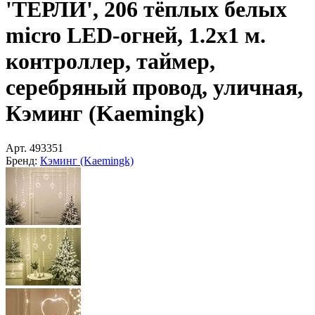
'ТЕРЛИ', 206 тёплых белых
micro LED-огней, 1.2х1 м.
контроллер, таймер,
серебряный провод, уличная,
Кэминг (Kaemingk)
Арт.
493351
Бренд:
Кэминг (Kaemingk)