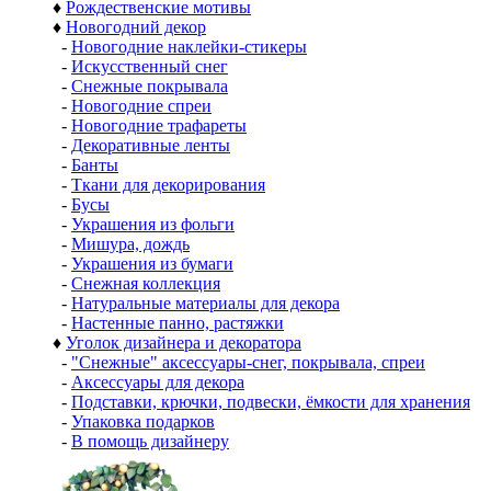
♦
Рождественские мотивы
♦
Новогодний декор
-
Новогодние наклейки-стикеры
-
Искусственный снег
-
Снежные покрывала
-
Новогодние спреи
-
Новогодние трафареты
-
Декоративные ленты
-
Банты
-
Ткани для декорирования
-
Бусы
-
Украшения из фольги
-
Мишура, дождь
-
Украшения из бумаги
-
Снежная коллекция
-
Натуральные материалы для декора
-
Настенные панно, растяжки
♦
Уголок дизайнера и декоратора
-
"Снежные" аксессуары-снег, покрывала, спреи
-
Аксессуары для декора
-
Подставки, крючки, подвески, ёмкости для хранения
-
Упаковка подарков
-
В помощь дизайнеру