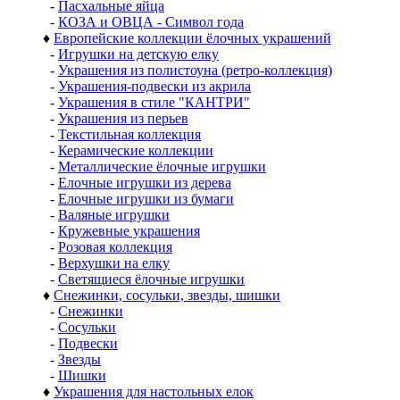
-
Пасхальные яйца
-
КОЗА и ОВЦА - Символ года
♦
Европейские коллекции ёлочных украшений
-
Игрушки на детскую елку
-
Украшения из полистоуна (ретро-коллекция)
-
Украшения-подвески из акрила
-
Украшения в стиле "КАНТРИ"
-
Украшения из перьев
-
Текстильная коллекция
-
Керамические коллекции
-
Металлические ёлочные игрушки
-
Елочные игрушки из дерева
-
Елочные игрушки из бумаги
-
Валяные игрушки
-
Кружевные украшения
-
Розовая коллекция
-
Верхушки на елку
-
Светящиеся ёлочные игрушки
♦
Снежинки, сосульки, звезды, шишки
-
Снежинки
-
Сосульки
-
Подвески
-
Звезды
-
Шишки
♦
Украшения для настольных елок