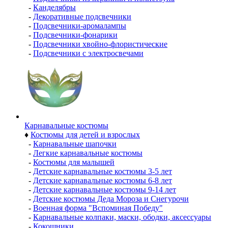
-
Канделябры
-
Декоративные подсвечники
-
Подсвечники-аромалампы
-
Подсвечники-фонарики
-
Подсвечники хвойно-флористические
-
Подсвечники с электросвечами
Карнавальные костюмы
♦
Костюмы для детей и взрослых
-
Карнавальные шапочки
-
Легкие карнавальные костюмы
-
Костюмы для малышей
-
Детские карнавальные костюмы 3-5 лет
-
Детские карнавальные костюмы 6-8 лет
-
Детские карнавальные костюмы 9-14 лет
-
Детские костюмы Деда Мороза и Снегурочи
-
Военная форма "Вспоминая Победу"
-
Карнавальные колпаки, маски, ободки, аксессуары
-
Кокошники