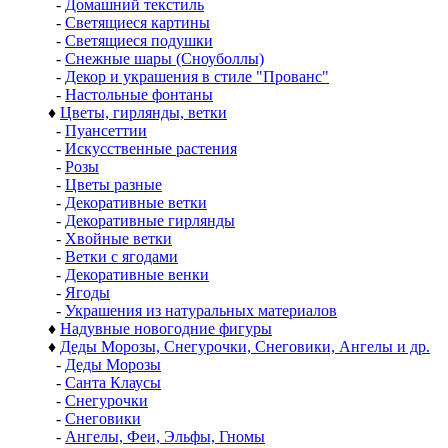
-
Домашний текстиль
-
Светящиеся картины
-
Светящиеся подушки
-
Снежные шары (Сноуболлы)
-
Декор и украшения в стиле "Прованс"
-
Настольные фонтаны
♦
Цветы, гирлянды, ветки
-
Пуансеттии
-
Искусственные растения
-
Розы
-
Цветы разные
-
Декоративные ветки
-
Декоративные гирлянды
-
Хвойные ветки
-
Ветки с ягодами
-
Декоративные венки
-
Ягоды
-
Украшения из натуральных материалов
♦
Надувные новогодние фигуры
♦
Деды Морозы, Снегурочки, Снеговики, Ангелы и др.
-
Деды Морозы
-
Санта Клаусы
-
Снегурочки
-
Снеговики
-
Ангелы, Феи, Эльфы, Гномы