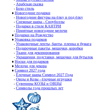
-
Арабская сказка
-
Бохо стиль
♦
Новогодние подарки
-
Новогодние фигуры на ёлку и под ёлку
-
Снежные шары - Сноуболлы
-
Подарки в стиле КАНТРИ
-
Приятные новогодние мелочи
♦
Подарки на Рождество
♦
Упаковка подарков
-
Упаковочные ленты, банты, пленка и бумага
-
Подарочные пакеты, мешочки, коробки
-
Ткани для декорирования
-
Украшения, подставки, мешочки для бутылок
♦
Носки для подарков
♦
Мелочи для декора
♦
Символ 2027 года
-
Ёлочные шары Символ 2027 Года
-
Овцы и Козы - ёлочные игрушки
-
Сувениры КОЗЫ и ОВЦЫ
-
Символы года прошлых лет