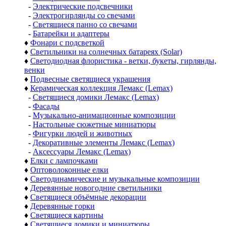
-
Электрические подсвечники
-
Электрогирлянды со свечами
-
Светящиеся панно со свечами
-
Батарейки и адаптеры
♦
Фонари с подсветкой
♦
Светильники на солнечных батареях (Solar)
♦
Светодиодная флористика - ветки, букеты, гирлянды,
венки
♦
Подвесные светящиеся украшения
♦
Керамическая коллекция Лемакс (Lemax)
-
Светящиеся домики Лемакс (Lemax)
-
Фасады
-
Музыкально-анимационные композиции
-
Настольные сюжетные миниатюры
-
Фигурки людей и животных
-
Декоративные элементы Лемакс (Lemax)
-
Аксессуары Лемакс (Lemax)
♦
Елки с лампочками
♦
Оптоволоконные елки
♦
Светодинамические и музыкальные композиции
♦
Деревянные новогодние светильники
♦
Светящиеся объёмные декорации
♦
Деревянные горки
♦
Светящиеся картины
♦
Светящиеся домики и миниатюры