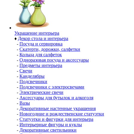
Украшение интерьера
♦
Декор стола и интерьера
-
Посуда и сервировка
-
Скатерти, дорожки, салфетки
-
Кольца для салфеток
-
Одноразовая посуда и аксессуары
-
Предметы интерьера
-
Свечи
-
Канделябры
-
Подсвечники
-
Подсвечники с электросвечами
-
Электрические свечи
-
Аксессуары для бутылок и алкоголя
-
Вазы
-
Декоративные настенные украшения
-
Новогодние и рождественские статуэтки
-
Статуэтки и фигурки для интерьера
-
Интерьерные фигуры и куклы
-
Декоративные светильники