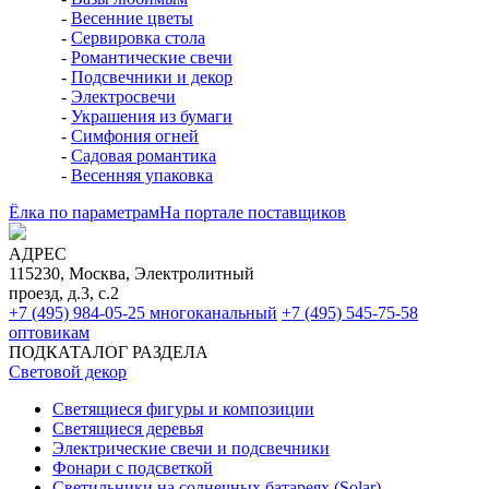
-
Весенние цветы
-
Сервировка стола
-
Романтические свечи
-
Подсвечники и декор
-
Электросвечи
-
Украшения из бумаги
-
Симфония огней
-
Садовая романтика
-
Весенняя упаковка
Ёлка по параметрам
На портале поставщиков
АДРЕС
115230, Москва, Электролитный
проезд, д.3, с.2
+7 (495) 984-05-25
многоканальный
+7 (495) 545-75-58
оптовикам
ПОДКАТАЛОГ РАЗДЕЛА
Световой декор
Светящиеся фигуры и композиции
Светящиеся деревья
Электрические свечи и подсвечники
Фонари с подсветкой
Светильники на солнечных батареях (Solar)