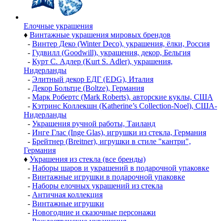
Елочные украшения
♦
Винтажные украшения мировых брендов
-
Винтер Деко (Winter Deco), украшения, ёлки, Россия
-
Гудвилл (Goodwill), украшения, декор, Бельгия
-
Курт С. Адлер (Kurt S. Adler), украшения,
Нидерланды
-
Элитный декор ЕДГ (EDG), Италия
-
Декор Больтце (Boltze), Германия
-
Марк Робертс (Mark Roberts), авторские куклы, США
-
Кэтринс Коллекшн (Katherine’s Collection-Noel), США-
Нидерланды
-
Украшения ручной работы, Таиланд
-
Инге Глас (Inge Glas), игрушки из стекла, Германия
-
Брейтнер (Breitner), игрушки в стиле "кантри",
Германия
♦
Украшения из стекла (все бренды)
-
Наборы шаров и украшений в подарочной упаковке
-
Винтажные игрушки в подарочной упаковке
-
Наборы елочных украшений из стекла
-
Античная коллекция
-
Винтажные игрушки
-
Новогодние и сказочные персонажи