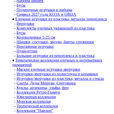
-
Наборы шишек
-
Бусы
-
Подарочные игрушки и наборы
-
Символ 2027 года КОЗА и ОВЦА
♦
Елочные игрушки из пластика, металла, пеноплекса
-
Верхушки
-
Комплекты елочных украшений из пластика
-
Бусы
-
Колокольчики 5-25 см
-
Шишки, сосульки, звезды, банты, снежинки
-
Винтажные игрушки
-
Пуансеттии
-
Большие игрушки из пеноплекса и пластика
♦
Тематические коллекции елочных и интерьерных
украшений
-
Мягкие елочные игрушки-зверушки
-
Игрушки-зверушки из полистоуна и керамики
-
Игрушки-зверушки из пластика, металла и стекла
-
Санты, Деды Морозы, Снеговики
-
Куклы, арлекины, эльфы, феи
-
Коллекция Ретро-Гламур
-
Ювелирная коллекция
-
Морская коллекция
-
Тропическая коллекция
-
Коллекция "Павлин"