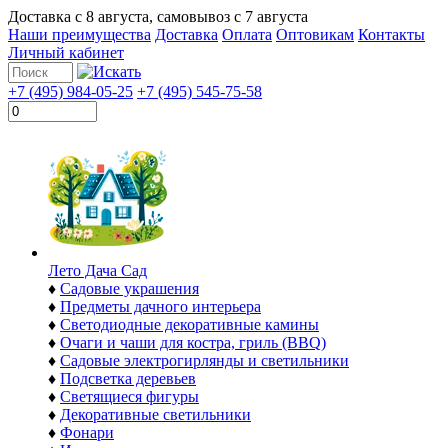
Доставка с
8 августа
, самовывоз с
7 августа
Наши преимущества
Доставка
Оплата
Оптовикам
Контакты
Личный кабинет
+7 (495) 984-05-25
+7 (495) 545-75-58
Лето Дача Сад
♦
Садовые украшения
♦
Предметы дачного интерьера
♦
Светодиодные декоративные камины
♦
Очаги и чаши для костра, гриль (BBQ)
♦
Садовые электрогирлянды и светильники
♦
Подсветка деревьев
♦
Светящиеся фигуры
♦
Декоративные светильники
♦
Фонари