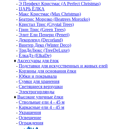
-
Э Перфект Кристмас (A Perfect Christmas)
-
ЦАРЬ ЁЛКА
-
Макс Кристмас (Max Christmas)
-
Беатрис Морозко (Beatrees Morozko)
-
Кристал Трис (Crystal Trees)
-
Грин Трис (Green Trees)
-
Элит Ели Пенери (Peneri)
-
Декорленд (Decorland)
-
Винтер Деко (Winter Deco)
-
ТриДеЛюкс (TreeDeLuxe)
-
ЁлкаДэ (ElkaDe)
♦
Аксессуары для ёлок
-
Подставки для искусственных и живых елей
-
Корзины для основания ёлки
-
Юбки и покрывала
-
Сумки для хранения
-
Светящиеся верхушки
-
Электрогирлянды
♦
Высокие уличные ёлки
-
Ствольные ели 4 - 45 м
-
Каркасные ели 4 - 45 м
-
Украшения
-
Освещение
-
Ограждения