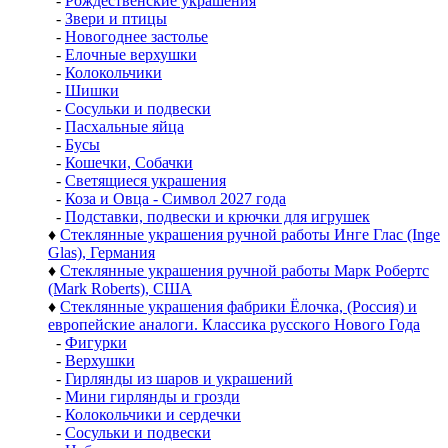
-
Рождественские украшения
-
Звери и птицы
-
Новогоднее застолье
-
Елочные верхушки
-
Колокольчики
-
Шишки
-
Сосульки и подвески
-
Пасхальные яйца
-
Бусы
-
Кошечки, Собачки
-
Светящиеся украшения
-
Коза и Овца - Символ 2027 года
-
Подставки, подвески и крючки для игрушек
♦
Стеклянные украшения ручной работы Инге Глас (Inge
Glas), Германия
♦
Стеклянные украшения ручной работы Марк Робертс
(Mark Roberts), США
♦
Стеклянные украшения фабрики Ёлочка, (Россия) и
европейские аналоги. Классика русского Нового Года
-
Фигурки
-
Верхушки
-
Гирлянды из шаров и украшений
-
Мини гирлянды и грозди
-
Колокольчики и сердечки
-
Сосульки и подвески