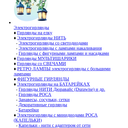
Электро­гирлянды
♦
Гирлянды на елку
♦
Электрогирлянды НИТЬ
-
Электрогирлянды со светодиодами
-
Электрогирлянды с лампами накаливания
-
Гирлянды с фигурными лампами и насадками
♦
Гирлянды МУЛЬТИШАРИКИ
♦
Гирлянды со СВЕЧАМИ
♦
РЕТРО ЛАМПЫ электрогирлянды с большими
лампами
♦
ФИГУРНЫЕ ГИРЛЯНДЫ
♦
Электрогирлянды на БАТАРЕЙКАХ
-
Гирлянды НИТИ Дюравайс (Durawise) и др.
-
Гирлянды РОСА
-
Занавесы, сосульки, сетки
-
Декоративные гирлянды
-
Батарейки
♦
Электрогирлянды с минидиодами РОСА
(КАПЕЛЬКИ)
-
Капельки - нити с адаптером от сети