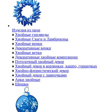
Изделия из хвои
♦
Хвойные гирлянды
♦
Хвойные Сваги и Ламбрекены
♦
Хвойные венки
♦
Декоративные венки
♦
Хвойные ветки
♦
Декоративные хвойные композиции
♦
Потолочный хвойный декор
♦
Хвойный декор в корзинках, кашпо, горшочках
♦
Хвойно-флористический декор
♦
Хвойный декор с лампочками
♦
Арки хвойные
♦
Шишки