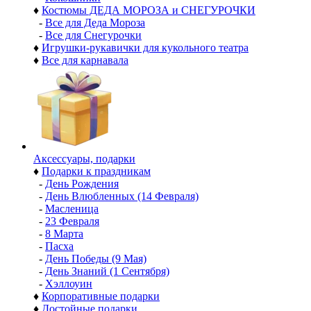
♦
Костюмы ДЕДА МОРОЗА и СНЕГУРОЧКИ
-
Все для Деда Мороза
-
Все для Снегурочки
♦
Игрушки-рукавички для кукольного театра
♦
Все для карнавала
Аксессуары, подарки
♦
Подарки к праздникам
-
День Рождения
-
День Влюбленных (14 Февраля)
-
Масленица
-
23 Февраля
-
8 Марта
-
Пасха
-
День Победы (9 Мая)
-
День Знаний (1 Сентября)
-
Хэллоуин
♦
Корпоративные подарки
♦
Достойные подарки