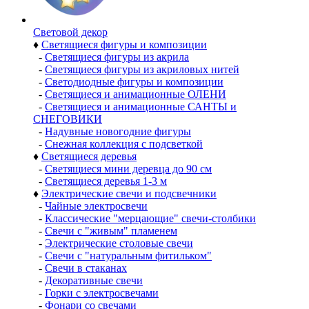
Световой декор
♦
Светящиеся фигуры и композиции
-
Светящиеся фигуры из акрила
-
Светящиеся фигуры из акриловых нитей
-
Светодиодные фигуры и композиции
-
Светящиеся и анимационные ОЛЕНИ
-
Светящиеся и анимационные САНТЫ и
СНЕГОВИКИ
-
Надувные новогодние фигуры
-
Снежная коллекция с подсветкой
♦
Светящиеся деревья
-
Светящиеся мини деревца до 90 см
-
Светящиеся деревья 1-3 м
♦
Электрические свечи и подсвечники
-
Чайные электросвечи
-
Классические "мерцающие" свечи-столбики
-
Свечи с "живым" пламенем
-
Электрические столовые свечи
-
Свечи с "натуральным фитильком"
-
Свечи в стаканах
-
Декоративные свечи
-
Горки с электросвечами
-
Фонари со свечами