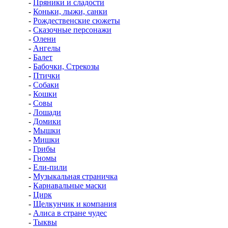
-
Пряники и сладости
-
Коньки, лыжи, санки
-
Рождественские сюжеты
-
Сказочные персонажи
-
Олени
-
Ангелы
-
Балет
-
Бабочки, Стрекозы
-
Птички
-
Собаки
-
Кошки
-
Совы
-
Лошади
-
Домики
-
Мышки
-
Мишки
-
Грибы
-
Гномы
-
Ели-пили
-
Музыкальная страничка
-
Карнавальные маски
-
Цирк
-
Щелкунчик и компания
-
Алиса в стране чудес
-
Тыквы