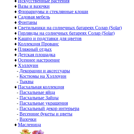
♦
Искусственные растения
♦
Вазы и вазочки
♦
Флорариумы и стеклянные клоши
♦
Садовая мебель
♦
Фонтаны
♦
Светильники на солнечных батареях Солар (Solar)
♦
Гирлянды на солнечных батареях Солар (Solar)
♦
Кашпо и подставки для цветов
♦
Коллекция Прованс
♦
Пляжный отдых
♦
Детская площадка
♦
Осеннее настроение
♦
Хэллоуин
-
Декорации и аксессуары
-
Костюмы на Хэллоуин
-
Тыквы
♦
Пасхальная коллекция
-
Пасхальные яйца
-
Пасхальные Зайцы
-
Пасхальные украшения
-
Пасхальный декор интерьера
-
Весенние букеты и цветы
-
Вазочки
♦
Масленица