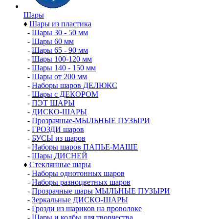
Шары
♦
Шары из пластика
-
Шары 30 - 50 мм
-
Шары 60 мм
-
Шары 65 - 90 мм
-
Шары 100-120 мм
-
Шары 140 - 150 мм
-
Шары от 200 мм
-
Наборы шаров ДЕЛЮКС
-
Шары с ДЕКОРОМ
-
ПЭТ ШАРЫ
-
ДИСКО-ШАРЫ
-
Прозрачные-МЫЛЬНЫЕ ПУЗЫРИ
-
ГРОЗДИ шаров
-
БУСЫ из шаров
-
Наборы шаров ПАПЬЕ-МАШЕ
-
Шары ДИСНЕЙ
♦
Стеклянные шары
-
Наборы однотонных шаров
-
Наборы разноцветных шаров
-
Прозрачные шары МЫЛЬНЫЕ ПУЗЫРИ
-
Зеркальные ДИСКО-ШАРЫ
-
Грозди из шариков на проволоке
-
Шары и колбы для творчества