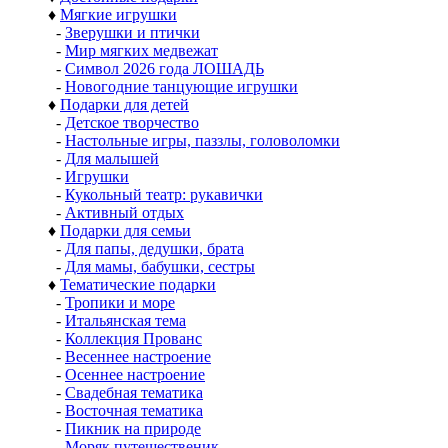
♦
Мягкие игрушки
-
Зверушки и птички
-
Мир мягких медвежат
-
Символ 2026 года ЛОШАДЬ
-
Новогодние танцующие игрушки
♦
Подарки для детей
-
Детское творчество
-
Настольные игры, паззлы, головоломки
-
Для малышей
-
Игрушки
-
Кукольный театр: рукавички
-
Активный отдых
♦
Подарки для семьи
-
Для папы, дедушки, брата
-
Для мамы, бабушки, сестры
♦
Тематические подарки
-
Тропики и море
-
Итальянская тема
-
Коллекция Прованс
-
Весеннее настроение
-
Осеннее настроение
-
Свадебная тематика
-
Восточная тематика
-
Пикник на природе
-
Моряк путешественик