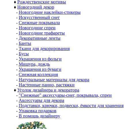
♦
Рождественские мотивы
♦
Новогодний декор
-
Новогодние наклейки-стикеры
-
Искусственный снег
-
Снежные покрывала
-
Новогодние спреи
-
Новогодние трафареты
-
Декоративные ленты
-
Банты
-
Ткани для декорирования
-
Бусы
-
Украшения из фольги
-
Мишура, дождь
-
Украшения из бумаги
-
Снежная коллекция
-
Натуральные материалы для декора
-
Настенные панно, растяжки
♦
Уголок дизайнера и декоратора
-
"Снежные" аксессуары-снег, покрывала, спреи
-
Аксессуары для декора
-
Подставки, крючки, подвески, ёмкости для хранения
-
Упаковка подарков
-
В помощь дизайнеру