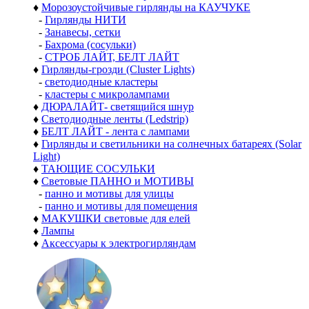
♦
Морозоустойчивые гирлянды на КАУЧУКЕ
-
Гирлянды НИТИ
-
Занавесы, сетки
-
Бахрома (сосульки)
-
СТРОБ ЛАЙТ, БЕЛТ ЛАЙТ
♦
Гирлянды-грозди (Cluster Lights)
-
светодиодные кластеры
-
кластеры с микролампами
♦
ДЮРАЛАЙТ- светящийся шнур
♦
Светодиодные ленты (Ledstrip)
♦
БЕЛТ ЛАЙТ - лента с лампами
♦
Гирлянды и светильники на солнечных батареях (Solar
Light)
♦
ТАЮЩИЕ СОСУЛЬКИ
♦
Световые ПАННО и МОТИВЫ
-
панно и мотивы для улицы
-
панно и мотивы для помещения
♦
МАКУШКИ световые для елей
♦
Лампы
♦
Аксессуары к электрогирляндам