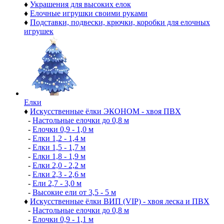
♦
Украшения для высоких елок
♦
Елочные игрушки своими руками
♦
Подставки, подвески, крючки, коробки для елочных
игрушек
Елки
♦
Искусственные ёлки ЭКОНОМ - хвоя ПВХ
-
Настольные елочки до 0,8 м
-
Елочки 0,9 - 1,0 м
-
Елки 1,2 - 1,4 м
-
Елки 1,5 - 1,7 м
-
Елки 1,8 - 1,9 м
-
Елки 2,0 - 2,2 м
-
Елки 2,3 - 2,6 м
-
Ели 2,7 - 3,0 м
-
Высокие ели от 3,5 - 5 м
♦
Искусственные ёлки ВИП (VIP) - хвоя леска и ПВХ
-
Настольные елочки до 0,8 м
-
Елочки 0,9 - 1,1 м