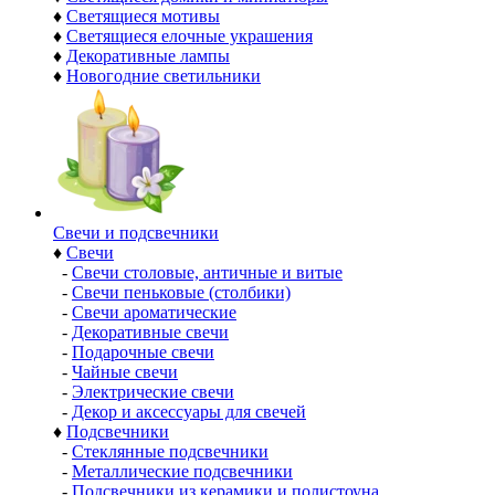
♦
Светящиеся мотивы
♦
Светящиеся елочные украшения
♦
Декоративные лампы
♦
Новогодние светильники
Свечи и подсвечники
♦
Свечи
-
Свечи столовые, античные и витые
-
Свечи пеньковые (столбики)
-
Свечи ароматические
-
Декоративные свечи
-
Подарочные свечи
-
Чайные свечи
-
Электрические свечи
-
Декор и аксессуары для свечей
♦
Подсвечники
-
Стеклянные подсвечники
-
Металлические подсвечники
-
Подсвечники из керамики и полистоуна