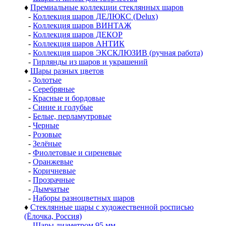
♦
Премиальные коллекции стеклянных шаров
-
Коллекция шаров ДЕЛЮКС (Delux)
-
Коллекция шаров ВИНТАЖ
-
Коллекция шаров ДЕКОР
-
Коллекция шаров АНТИК
-
Коллекция шаров ЭКСКЛЮЗИВ (ручная работа)
-
Гирлянды из шаров и украшений
♦
Шары разных цветов
-
Золотые
-
Серебряные
-
Красные и бордовые
-
Синие и голубые
-
Белые, перламутровые
-
Черные
-
Розовые
-
Зелёные
-
Фиолетовые и сиреневые
-
Оранжевые
-
Коричневые
-
Прозрачные
-
Дымчатые
-
Наборы разноцветных шаров
♦
Стеклянные шары с художественной росписью
(Ёлочка, Россия)
-
Шары диаметром 95 мм