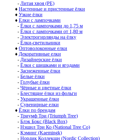
-
Литая хвоя (РЕ)
♦
Настенные и пристенные ёлки
♦
Узкие ёлки
♦
Елки с лампочками
-
Ёлки с лампочками до 1,75 м
-
Ёлки с лампочками от 1,80 м
-
Электрогирлянды на ёлку
-
Ёлки-светильники
♦
Оптоволоконные елки
♦
Декоративные елки
-
Дизайнерские ёлки
-
Ёлки с шишками и ягодами
-
Заснеженные ёлки
-
Белые ёлки
-
Голубые ёлки
-
Чёрные и цветные ёлки
-
Блестящие ёлки из фольги
-
Украшенные ёлки
-
Сувенирные елки
♦
Ёлки по брендам
-
Триумф Три (Triumph Tree)
-
Блэк Бокс (Black Box)
-
Нэшнл Три Ко (National Tree Co)
-
Кэминг (Kaemingk)
-
Нордик Коллекшн (Nordic Collection)