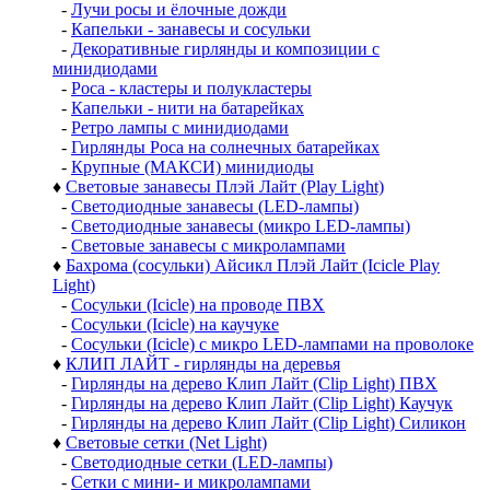
-
Лучи росы и ёлочные дожди
-
Капельки - занавесы и сосульки
-
Декоративные гирлянды и композиции с
минидиодами
-
Роса - кластеры и полукластеры
-
Капельки - нити на батарейках
-
Ретро лампы с минидиодами
-
Гирлянды Роса на солнечных батарейках
-
Крупные (МАКСИ) минидиоды
♦
Световые занавесы Плэй Лайт (Play Light)
-
Светодиодные занавесы (LED-лампы)
-
Светодиодные занавесы (микро LED-лампы)
-
Световые занавесы с микролампами
♦
Бахрома (сосульки) Айсикл Плэй Лайт (Icicle Play
Light)
-
Сосульки (Icicle) на проводе ПВХ
-
Сосульки (Icicle) на каучуке
-
Сосульки (Icicle) с микро LED-лампами на проволоке
♦
КЛИП ЛАЙТ - гирлянды на деревья
-
Гирлянды на дерево Клип Лайт (Clip Light) ПВХ
-
Гирлянды на дерево Клип Лайт (Clip Light) Каучук
-
Гирлянды на дерево Клип Лайт (Clip Light) Силикон
♦
Световые сетки (Net Light)
-
Светодиодные сетки (LED-лампы)
-
Сетки с мини- и микролампами