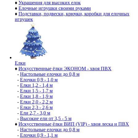
♦
Украшения для высоких елок
♦
Елочные игрушки своими руками
♦
Подставки, подвески, крючки, коробки для елочных
игрушек
Елки
♦
Искусственные ёлки ЭКОНОМ - хвоя ПВХ
-
Настольные елочки до 0,8 м
-
Елочки 0,9 - 1,0 м
-
Елки 1,2 - 1,4 м
-
Елки 1,5 - 1,7 м
-
Елки 1,8 - 1,9 м
-
Елки 2,0 - 2,2 м
-
Елки 2,3 - 2,6 м
-
Ели 2,7 - 3,0 м
-
Высокие ели от 3,5 - 5 м
♦
Искусственные ёлки ВИП (VIP) - хвоя леска и ПВХ
-
Настольные елочки до 0,8 м
-
Елочки 0,9 - 1,1 м