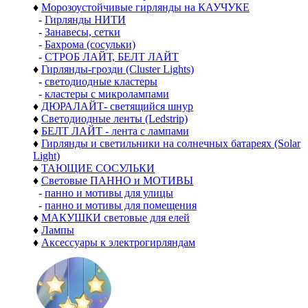
♦
Морозоустойчивые гирлянды на КАУЧУКЕ
-
Гирлянды НИТИ
-
Занавесы, сетки
-
Бахрома (сосульки)
-
СТРОБ ЛАЙТ, БЕЛТ ЛАЙТ
♦
Гирлянды-грозди (Cluster Lights)
-
светодиодные кластеры
-
кластеры с микролампами
♦
ДЮРАЛАЙТ- светящийся шнур
♦
Светодиодные ленты (Ledstrip)
♦
БЕЛТ ЛАЙТ - лента с лампами
♦
Гирлянды и светильники на солнечных батареях (Solar
Light)
♦
ТАЮЩИЕ СОСУЛЬКИ
♦
Световые ПАННО и МОТИВЫ
-
панно и мотивы для улицы
-
панно и мотивы для помещения
♦
МАКУШКИ световые для елей
♦
Лампы
♦
Аксессуары к электрогирляндам