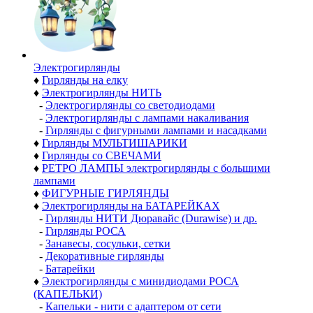
Электро­гирлянды
♦
Гирлянды на елку
♦
Электрогирлянды НИТЬ
-
Электрогирлянды со светодиодами
-
Электрогирлянды с лампами накаливания
-
Гирлянды с фигурными лампами и насадками
♦
Гирлянды МУЛЬТИШАРИКИ
♦
Гирлянды со СВЕЧАМИ
♦
РЕТРО ЛАМПЫ электрогирлянды с большими
лампами
♦
ФИГУРНЫЕ ГИРЛЯНДЫ
♦
Электрогирлянды на БАТАРЕЙКАХ
-
Гирлянды НИТИ Дюравайс (Durawise) и др.
-
Гирлянды РОСА
-
Занавесы, сосульки, сетки
-
Декоративные гирлянды
-
Батарейки
♦
Электрогирлянды с минидиодами РОСА
(КАПЕЛЬКИ)
-
Капельки - нити с адаптером от сети