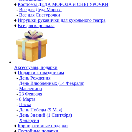
♦
Костюмы ДЕДА МОРОЗА и СНЕГУРОЧКИ
-
Все для Деда Мороза
-
Все для Снегурочки
♦
Игрушки-рукавички для кукольного театра
♦
Все для карнавала
Аксессуары, подарки
♦
Подарки к праздникам
-
День Рождения
-
День Влюбленных (14 Февраля)
-
Масленица
-
23 Февраля
-
8 Марта
-
Пасха
-
День Победы (9 Мая)
-
День Знаний (1 Сентября)
-
Хэллоуин
♦
Корпоративные подарки
♦
Достойные подарки