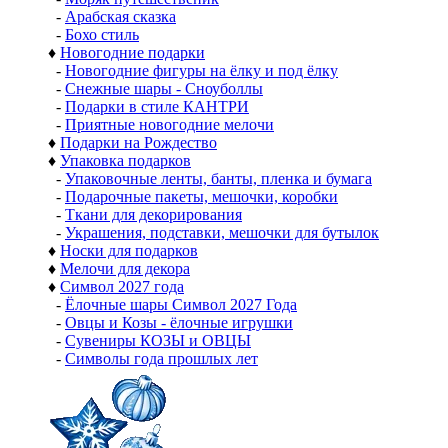
-
Арабская сказка
-
Бохо стиль
♦
Новогодние подарки
-
Новогодние фигуры на ёлку и под ёлку
-
Снежные шары - Сноуболлы
-
Подарки в стиле КАНТРИ
-
Приятные новогодние мелочи
♦
Подарки на Рождество
♦
Упаковка подарков
-
Упаковочные ленты, банты, пленка и бумага
-
Подарочные пакеты, мешочки, коробки
-
Ткани для декорирования
-
Украшения, подставки, мешочки для бутылок
♦
Носки для подарков
♦
Мелочи для декора
♦
Символ 2027 года
-
Ёлочные шары Символ 2027 Года
-
Овцы и Козы - ёлочные игрушки
-
Сувениры КОЗЫ и ОВЦЫ
-
Символы года прошлых лет