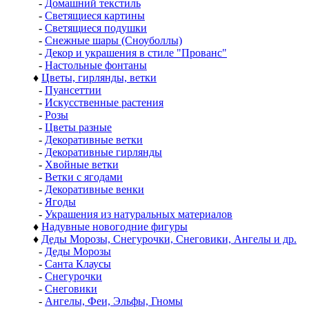
-
Домашний текстиль
-
Светящиеся картины
-
Светящиеся подушки
-
Снежные шары (Сноуболлы)
-
Декор и украшения в стиле "Прованс"
-
Настольные фонтаны
♦
Цветы, гирлянды, ветки
-
Пуансеттии
-
Искусственные растения
-
Розы
-
Цветы разные
-
Декоративные ветки
-
Декоративные гирлянды
-
Хвойные ветки
-
Ветки с ягодами
-
Декоративные венки
-
Ягоды
-
Украшения из натуральных материалов
♦
Надувные новогодние фигуры
♦
Деды Морозы, Снегурочки, Снеговики, Ангелы и др.
-
Деды Морозы
-
Санта Клаусы
-
Снегурочки
-
Снеговики
-
Ангелы, Феи, Эльфы, Гномы