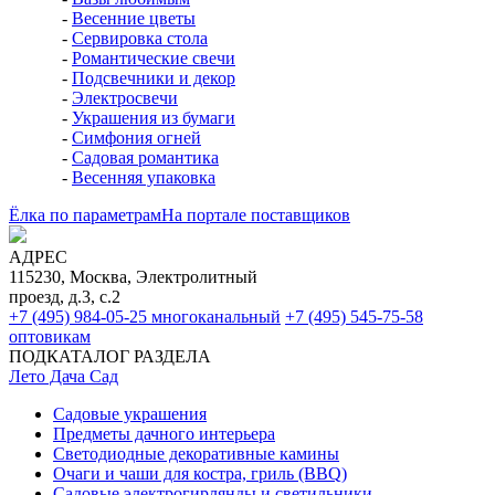
-
Весенние цветы
-
Сервировка стола
-
Романтические свечи
-
Подсвечники и декор
-
Электросвечи
-
Украшения из бумаги
-
Симфония огней
-
Садовая романтика
-
Весенняя упаковка
Ёлка по параметрам
На портале поставщиков
АДРЕС
115230, Москва, Электролитный
проезд, д.3, с.2
+7 (495) 984-05-25
многоканальный
+7 (495) 545-75-58
оптовикам
ПОДКАТАЛОГ РАЗДЕЛА
Лето Дача Сад
Садовые украшения
Предметы дачного интерьера
Светодиодные декоративные камины
Очаги и чаши для костра, гриль (BBQ)
Садовые электрогирлянды и светильники