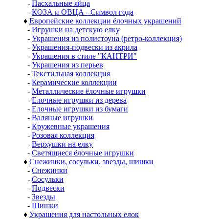
-
Пасхальные яйца
-
КОЗА и ОВЦА - Символ года
♦
Европейские коллекции ёлочных украшений
-
Игрушки на детскую елку
-
Украшения из полистоуна (ретро-коллекция)
-
Украшения-подвески из акрила
-
Украшения в стиле "КАНТРИ"
-
Украшения из перьев
-
Текстильная коллекция
-
Керамические коллекции
-
Металлические ёлочные игрушки
-
Елочные игрушки из дерева
-
Елочные игрушки из бумаги
-
Валяные игрушки
-
Кружевные украшения
-
Розовая коллекция
-
Верхушки на елку
-
Светящиеся ёлочные игрушки
♦
Снежинки, сосульки, звезды, шишки
-
Снежинки
-
Сосульки
-
Подвески
-
Звезды
-
Шишки
♦
Украшения для настольных елок