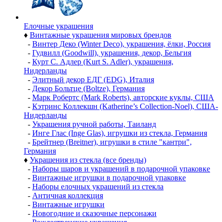
Елочные украшения
♦
Винтажные украшения мировых брендов
-
Винтер Деко (Winter Deco), украшения, ёлки, Россия
-
Гудвилл (Goodwill), украшения, декор, Бельгия
-
Курт С. Адлер (Kurt S. Adler), украшения,
Нидерланды
-
Элитный декор ЕДГ (EDG), Италия
-
Декор Больтце (Boltze), Германия
-
Марк Робертс (Mark Roberts), авторские куклы, США
-
Кэтринс Коллекшн (Katherine’s Collection-Noel), США-
Нидерланды
-
Украшения ручной работы, Таиланд
-
Инге Глас (Inge Glas), игрушки из стекла, Германия
-
Брейтнер (Breitner), игрушки в стиле "кантри",
Германия
♦
Украшения из стекла (все бренды)
-
Наборы шаров и украшений в подарочной упаковке
-
Винтажные игрушки в подарочной упаковке
-
Наборы елочных украшений из стекла
-
Античная коллекция
-
Винтажные игрушки
-
Новогодние и сказочные персонажи