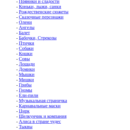
-
Пряники и сладости
-
Коньки, лыжи, санки
-
Рождественские сюжеты
-
Сказочные персонажи
-
Олени
-
Ангелы
-
Балет
-
Бабочки, Стрекозы
-
Птички
-
Собаки
-
Кошки
-
Совы
-
Лошади
-
Домики
-
Мышки
-
Мишки
-
Грибы
-
Гномы
-
Ели-пили
-
Музыкальная страничка
-
Карнавальные маски
-
Цирк
-
Щелкунчик и компания
-
Алиса в стране чудес
-
Тыквы