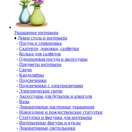
Украшение интерьера
♦
Декор стола и интерьера
-
Посуда и сервировка
-
Скатерти, дорожки, салфетки
-
Кольца для салфеток
-
Одноразовая посуда и аксессуары
-
Предметы интерьера
-
Свечи
-
Канделябры
-
Подсвечники
-
Подсвечники с электросвечами
-
Электрические свечи
-
Аксессуары для бутылок и алкоголя
-
Вазы
-
Декоративные настенные украшения
-
Новогодние и рождественские статуэтки
-
Статуэтки и фигурки для интерьера
-
Интерьерные фигуры и куклы
-
Декоративные светильники