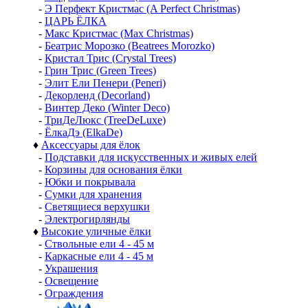
-
Э Перфект Кристмас (A Perfect Christmas)
-
ЦАРЬ ЁЛКА
-
Макс Кристмас (Max Christmas)
-
Беатрис Морозко (Beatrees Morozko)
-
Кристал Трис (Crystal Trees)
-
Грин Трис (Green Trees)
-
Элит Ели Пенери (Peneri)
-
Декорленд (Decorland)
-
Винтер Деко (Winter Deco)
-
ТриДеЛюкс (TreeDeLuxe)
-
ЁлкаДэ (ElkaDe)
♦
Аксессуары для ёлок
-
Подставки для искусственных и живых елей
-
Корзины для основания ёлки
-
Юбки и покрывала
-
Сумки для хранения
-
Светящиеся верхушки
-
Электрогирлянды
♦
Высокие уличные ёлки
-
Ствольные ели 4 - 45 м
-
Каркасные ели 4 - 45 м
-
Украшения
-
Освещение
-
Ограждения