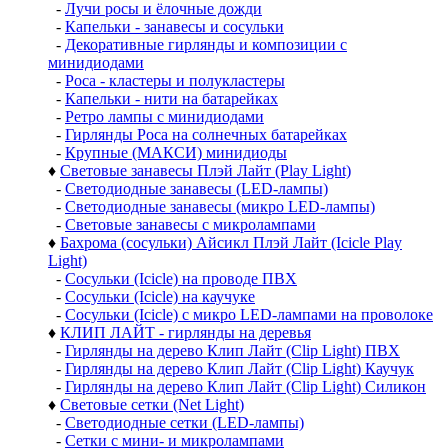
-
Лучи росы и ёлочные дожди
-
Капельки - занавесы и сосульки
-
Декоративные гирлянды и композиции с
минидиодами
-
Роса - кластеры и полукластеры
-
Капельки - нити на батарейках
-
Ретро лампы с минидиодами
-
Гирлянды Роса на солнечных батарейках
-
Крупные (МАКСИ) минидиоды
♦
Световые занавесы Плэй Лайт (Play Light)
-
Светодиодные занавесы (LED-лампы)
-
Светодиодные занавесы (микро LED-лампы)
-
Световые занавесы с микролампами
♦
Бахрома (сосульки) Айсикл Плэй Лайт (Icicle Play
Light)
-
Сосульки (Icicle) на проводе ПВХ
-
Сосульки (Icicle) на каучуке
-
Сосульки (Icicle) с микро LED-лампами на проволоке
♦
КЛИП ЛАЙТ - гирлянды на деревья
-
Гирлянды на дерево Клип Лайт (Clip Light) ПВХ
-
Гирлянды на дерево Клип Лайт (Clip Light) Каучук
-
Гирлянды на дерево Клип Лайт (Clip Light) Силикон
♦
Световые сетки (Net Light)
-
Светодиодные сетки (LED-лампы)
-
Сетки с мини- и микролампами