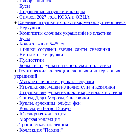
-
Наборы шишек
-
Бусы
-
Подарочные игрушки и наборы
-
Символ 2027 года КОЗА и ОВЦА
♦
Елочные игрушки из пластика, металла, пеноплекса
-
Верхушки
-
Комплекты елочных украшений из пластика
-
Бусы
-
Колокольчики 5-25 см
-
Шишки, сосульки, звезды, банты, снежинки
-
Винтажные игрушки
-
Пуансеттии
-
Большие игрушки из пеноплекса и пластика
♦
Тематические коллекции елочных и интерьерных
украшений
-
Мягкие елочные игрушки-зверушки
-
Игрушки-зверушки из полистоуна и керамики
-
Игрушки-зверушки из пластика, металла и стекла
-
Санты, Деды Морозы, Снеговики
-
Куклы, арлекины, эльфы, феи
-
Коллекция Ретро-Гламур
-
Ювелирная коллекция
-
Морская коллекция
-
Тропическая коллекция
-
Коллекция "Павлин"