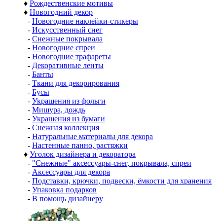
♦
Рождественские мотивы
♦
Новогодний декор
-
Новогодние наклейки-стикеры
-
Искусственный снег
-
Снежные покрывала
-
Новогодние спреи
-
Новогодние трафареты
-
Декоративные ленты
-
Банты
-
Ткани для декорирования
-
Бусы
-
Украшения из фольги
-
Мишура, дождь
-
Украшения из бумаги
-
Снежная коллекция
-
Натуральные материалы для декора
-
Настенные панно, растяжки
♦
Уголок дизайнера и декоратора
-
"Снежные" аксессуары-снег, покрывала, спреи
-
Аксессуары для декора
-
Подставки, крючки, подвески, ёмкости для хранения
-
Упаковка подарков
-
В помощь дизайнеру