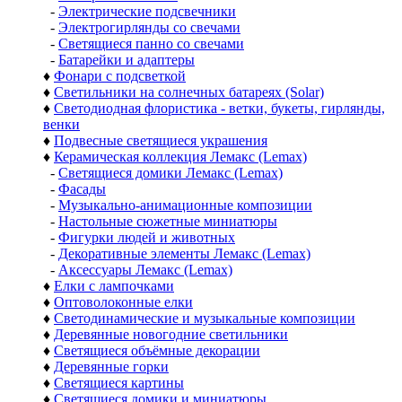
-
Электрические подсвечники
-
Электрогирлянды со свечами
-
Светящиеся панно со свечами
-
Батарейки и адаптеры
♦
Фонари с подсветкой
♦
Светильники на солнечных батареях (Solar)
♦
Светодиодная флористика - ветки, букеты, гирлянды,
венки
♦
Подвесные светящиеся украшения
♦
Керамическая коллекция Лемакс (Lemax)
-
Светящиеся домики Лемакс (Lemax)
-
Фасады
-
Музыкально-анимационные композиции
-
Настольные сюжетные миниатюры
-
Фигурки людей и животных
-
Декоративные элементы Лемакс (Lemax)
-
Аксессуары Лемакс (Lemax)
♦
Елки с лампочками
♦
Оптоволоконные елки
♦
Светодинамические и музыкальные композиции
♦
Деревянные новогодние светильники
♦
Светящиеся объёмные декорации
♦
Деревянные горки
♦
Светящиеся картины
♦
Светящиеся домики и миниатюры