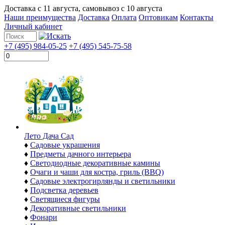
Доставка с
11 августа
, самовывоз с
10 августа
Наши преимущества
Доставка
Оплата
Оптовикам
Контакты
Личный кабинет
+7 (495) 984-05-25
+7 (495) 545-75-58
Лето Дача Сад
♦
Садовые украшения
♦
Предметы дачного интерьера
♦
Светодиодные декоративные камины
♦
Очаги и чаши для костра, гриль (BBQ)
♦
Садовые электрогирлянды и светильники
♦
Подсветка деревьев
♦
Светящиеся фигуры
♦
Декоративные светильники
♦
Фонари