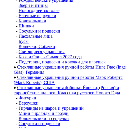
-
Рождественские украшения
-
Звери и птицы
-
Новогоднее застолье
-
Елочные верхушки
-
Колокольчики
-
Шишки
-
Сосульки и подвески
-
Пасхальные яйца
-
Бусы
-
Кошечки, Собачки
-
Светящиеся украшения
-
Коза и Овца - Символ 2027 года
-
Подставки, подвески и крючки для игрушек
♦
Стеклянные украшения ручной работы Инге Глас (Inge
Glas), Германия
♦
Стеклянные украшения ручной работы Марк Робертс
(Mark Roberts), США
♦
Стеклянные украшения фабрики Ёлочка, (Россия) и
европейские аналоги. Классика русского Нового Года
-
Фигурки
-
Верхушки
-
Гирлянды из шаров и украшений
-
Мини гирлянды и грозди
-
Колокольчики и сердечки
-
Сосульки и подвески