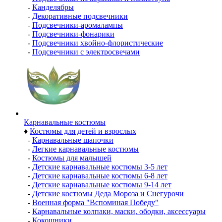
-
Канделябры
-
Декоративные подсвечники
-
Подсвечники-аромалампы
-
Подсвечники-фонарики
-
Подсвечники хвойно-флористические
-
Подсвечники с электросвечами
Карнавальные костюмы
♦
Костюмы для детей и взрослых
-
Карнавальные шапочки
-
Легкие карнавальные костюмы
-
Костюмы для малышей
-
Детские карнавальные костюмы 3-5 лет
-
Детские карнавальные костюмы 6-8 лет
-
Детские карнавальные костюмы 9-14 лет
-
Детские костюмы Деда Мороза и Снегурочи
-
Военная форма "Вспоминая Победу"
-
Карнавальные колпаки, маски, ободки, аксессуары
-
Кокошники