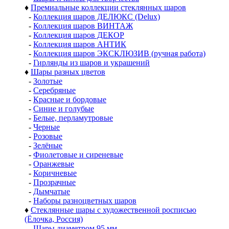
♦
Премиальные коллекции стеклянных шаров
-
Коллекция шаров ДЕЛЮКС (Delux)
-
Коллекция шаров ВИНТАЖ
-
Коллекция шаров ДЕКОР
-
Коллекция шаров АНТИК
-
Коллекция шаров ЭКСКЛЮЗИВ (ручная работа)
-
Гирлянды из шаров и украшений
♦
Шары разных цветов
-
Золотые
-
Серебряные
-
Красные и бордовые
-
Синие и голубые
-
Белые, перламутровые
-
Черные
-
Розовые
-
Зелёные
-
Фиолетовые и сиреневые
-
Оранжевые
-
Коричневые
-
Прозрачные
-
Дымчатые
-
Наборы разноцветных шаров
♦
Стеклянные шары с художественной росписью
(Ёлочка, Россия)
-
Шары диаметром 95 мм