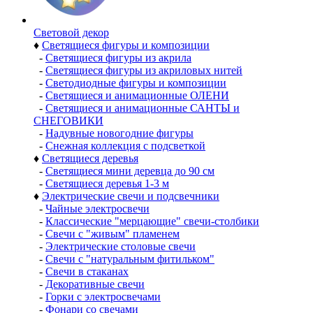
Световой декор
♦
Светящиеся фигуры и композиции
-
Светящиеся фигуры из акрила
-
Светящиеся фигуры из акриловых нитей
-
Светодиодные фигуры и композиции
-
Светящиеся и анимационные ОЛЕНИ
-
Светящиеся и анимационные САНТЫ и
СНЕГОВИКИ
-
Надувные новогодние фигуры
-
Снежная коллекция с подсветкой
♦
Светящиеся деревья
-
Светящиеся мини деревца до 90 см
-
Светящиеся деревья 1-3 м
♦
Электрические свечи и подсвечники
-
Чайные электросвечи
-
Классические "мерцающие" свечи-столбики
-
Свечи с "живым" пламенем
-
Электрические столовые свечи
-
Свечи с "натуральным фитильком"
-
Свечи в стаканах
-
Декоративные свечи
-
Горки с электросвечами
-
Фонари со свечами