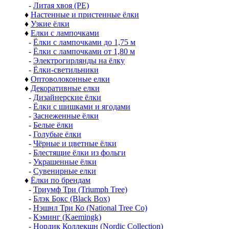
-
Литая хвоя (РЕ)
♦
Настенные и пристенные ёлки
♦
Узкие ёлки
♦
Елки с лампочками
-
Ёлки с лампочками до 1,75 м
-
Ёлки с лампочками от 1,80 м
-
Электрогирлянды на ёлку
-
Ёлки-светильники
♦
Оптоволоконные елки
♦
Декоративные елки
-
Дизайнерские ёлки
-
Ёлки с шишками и ягодами
-
Заснеженные ёлки
-
Белые ёлки
-
Голубые ёлки
-
Чёрные и цветные ёлки
-
Блестящие ёлки из фольги
-
Украшенные ёлки
-
Сувенирные елки
♦
Ёлки по брендам
-
Триумф Три (Triumph Tree)
-
Блэк Бокс (Black Box)
-
Нэшнл Три Ко (National Tree Co)
-
Кэминг (Kaemingk)
-
Нордик Коллекшн (Nordic Collection)