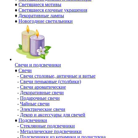
♦
Светящиеся мотивы
♦
Светящиеся елочные украшения
♦
Декоративные лампы
♦
Новогодние светильники
Свечи и подсвечники
♦
Свечи
-
Свечи столовые, античные и витые
-
Свечи пеньковые (столбики)
-
Свечи ароматические
-
Декоративные свечи
-
Подарочные свечи
-
Чайные свечи
-
Электрические свечи
-
Декор и аксессуары для свечей
♦
Подсвечники
-
Стеклянные подсвечники
-
Металлические подсвечники
-
Подсвечники из керамики и полистоуна