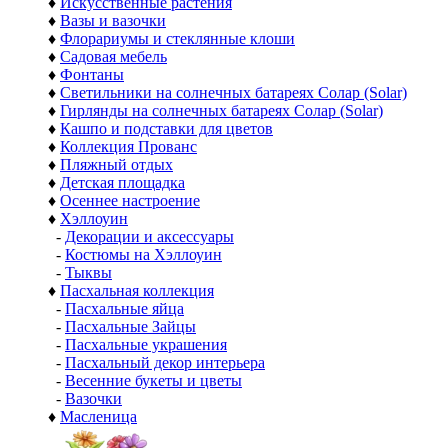
♦
Искусственные растения
♦
Вазы и вазочки
♦
Флорариумы и стеклянные клоши
♦
Садовая мебель
♦
Фонтаны
♦
Светильники на солнечных батареях Солар (Solar)
♦
Гирлянды на солнечных батареях Солар (Solar)
♦
Кашпо и подставки для цветов
♦
Коллекция Прованс
♦
Пляжный отдых
♦
Детская площадка
♦
Осеннее настроение
♦
Хэллоуин
-
Декорации и аксессуары
-
Костюмы на Хэллоуин
-
Тыквы
♦
Пасхальная коллекция
-
Пасхальные яйца
-
Пасхальные Зайцы
-
Пасхальные украшения
-
Пасхальный декор интерьера
-
Весенние букеты и цветы
-
Вазочки
♦
Масленица