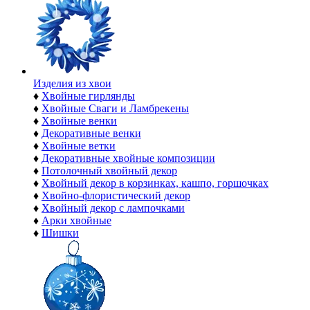
Изделия из хвои
♦
Хвойные гирлянды
♦
Хвойные Сваги и Ламбрекены
♦
Хвойные венки
♦
Декоративные венки
♦
Хвойные ветки
♦
Декоративные хвойные композиции
♦
Потолочный хвойный декор
♦
Хвойный декор в корзинках, кашпо, горшочках
♦
Хвойно-флористический декор
♦
Хвойный декор с лампочками
♦
Арки хвойные
♦
Шишки