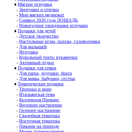
♦
Мягкие игрушки
-
Зверушки и птички
-
Мир мягких медвежат
-
Символ 2026 года ЛОШАДЬ
-
Новогодние танцующие игрушки
♦
Подарки для детей
-
Детское творчество
-
Настольные игры, паззлы, головоломки
-
Для малышей
-
Игрушки
-
Кукольный театр: рукавички
-
Активный отдых
♦
Подарки для семьи
-
Для папы, дедушки, брата
-
Для мамы, бабушки, сестры
♦
Тематические подарки
-
Тропики и море
-
Итальянская тема
-
Коллекция Прованс
-
Весеннее настроение
-
Осеннее настроение
-
Свадебная тематика
-
Восточная тематика
-
Пикник на природе
-
Моряк путешественик