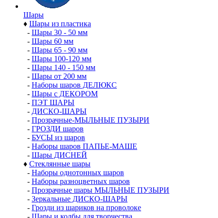
Шары
♦
Шары из пластика
-
Шары 30 - 50 мм
-
Шары 60 мм
-
Шары 65 - 90 мм
-
Шары 100-120 мм
-
Шары 140 - 150 мм
-
Шары от 200 мм
-
Наборы шаров ДЕЛЮКС
-
Шары с ДЕКОРОМ
-
ПЭТ ШАРЫ
-
ДИСКО-ШАРЫ
-
Прозрачные-МЫЛЬНЫЕ ПУЗЫРИ
-
ГРОЗДИ шаров
-
БУСЫ из шаров
-
Наборы шаров ПАПЬЕ-МАШЕ
-
Шары ДИСНЕЙ
♦
Стеклянные шары
-
Наборы однотонных шаров
-
Наборы разноцветных шаров
-
Прозрачные шары МЫЛЬНЫЕ ПУЗЫРИ
-
Зеркальные ДИСКО-ШАРЫ
-
Грозди из шариков на проволоке
-
Шары и колбы для творчества