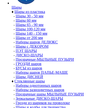
Шары
♦
Шары из пластика
-
Шары 30 - 50 мм
-
Шары 60 мм
-
Шары 65 - 90 мм
-
Шары 100-120 мм
-
Шары 140 - 150 мм
-
Шары от 200 мм
-
Наборы шаров ДЕЛЮКС
-
Шары с ДЕКОРОМ
-
ПЭТ ШАРЫ
-
ДИСКО-ШАРЫ
-
Прозрачные-МЫЛЬНЫЕ ПУЗЫРИ
-
ГРОЗДИ шаров
-
БУСЫ из шаров
-
Наборы шаров ПАПЬЕ-МАШЕ
-
Шары ДИСНЕЙ
♦
Стеклянные шары
-
Наборы однотонных шаров
-
Наборы разноцветных шаров
-
Прозрачные шары МЫЛЬНЫЕ ПУЗЫРИ
-
Зеркальные ДИСКО-ШАРЫ
-
Грозди из шариков на проволоке
-
Шары и колбы для творчества