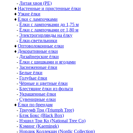
-
Литая хвоя (РЕ)
♦
Настенные и пристенные ёлки
♦
Узкие ёлки
♦
Елки с лампочками
-
Ёлки с лампочками до 1,75 м
-
Ёлки с лампочками от 1,80 м
-
Электрогирлянды на ёлку
-
Ёлки-светильники
♦
Оптоволоконные елки
♦
Декоративные елки
-
Дизайнерские ёлки
-
Ёлки с шишками и ягодами
-
Заснеженные ёлки
-
Белые ёлки
-
Голубые ёлки
-
Чёрные и цветные ёлки
-
Блестящие ёлки из фольги
-
Украшенные ёлки
-
Сувенирные елки
♦
Ёлки по брендам
-
Триумф Три (Triumph Tree)
-
Блэк Бокс (Black Box)
-
Нэшнл Три Ко (National Tree Co)
-
Кэминг (Kaemingk)
-
Нордик Коллекшн (Nordic Collection)