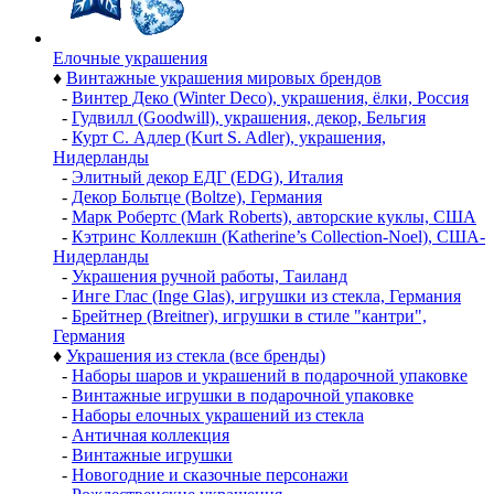
Елочные украшения
♦
Винтажные украшения мировых брендов
-
Винтер Деко (Winter Deco), украшения, ёлки, Россия
-
Гудвилл (Goodwill), украшения, декор, Бельгия
-
Курт С. Адлер (Kurt S. Adler), украшения,
Нидерланды
-
Элитный декор ЕДГ (EDG), Италия
-
Декор Больтце (Boltze), Германия
-
Марк Робертс (Mark Roberts), авторские куклы, США
-
Кэтринс Коллекшн (Katherine’s Collection-Noel), США-
Нидерланды
-
Украшения ручной работы, Таиланд
-
Инге Глас (Inge Glas), игрушки из стекла, Германия
-
Брейтнер (Breitner), игрушки в стиле "кантри",
Германия
♦
Украшения из стекла (все бренды)
-
Наборы шаров и украшений в подарочной упаковке
-
Винтажные игрушки в подарочной упаковке
-
Наборы елочных украшений из стекла
-
Античная коллекция
-
Винтажные игрушки
-
Новогодние и сказочные персонажи