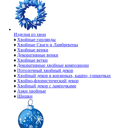
Изделия из хвои
♦
Хвойные гирлянды
♦
Хвойные Сваги и Ламбрекены
♦
Хвойные венки
♦
Декоративные венки
♦
Хвойные ветки
♦
Декоративные хвойные композиции
♦
Потолочный хвойный декор
♦
Хвойный декор в корзинках, кашпо, горшочках
♦
Хвойно-флористический декор
♦
Хвойный декор с лампочками
♦
Арки хвойные
♦
Шишки