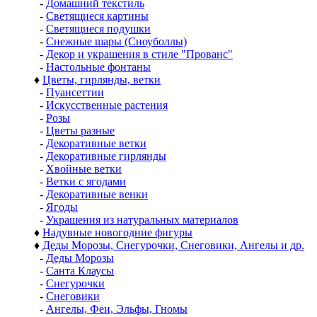
-
Домашний текстиль
-
Светящиеся картины
-
Светящиеся подушки
-
Снежные шары (Сноуболлы)
-
Декор и украшения в стиле "Прованс"
-
Настольные фонтаны
♦
Цветы, гирлянды, ветки
-
Пуансеттии
-
Искусственные растения
-
Розы
-
Цветы разные
-
Декоративные ветки
-
Декоративные гирлянды
-
Хвойные ветки
-
Ветки с ягодами
-
Декоративные венки
-
Ягоды
-
Украшения из натуральных материалов
♦
Надувные новогодние фигуры
♦
Деды Морозы, Снегурочки, Снеговики, Ангелы и др.
-
Деды Морозы
-
Санта Клаусы
-
Снегурочки
-
Снеговики
-
Ангелы, Феи, Эльфы, Гномы