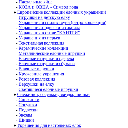
-
Пасхальные яйца
-
КОЗА и ОВЦА - Символ года
♦
Европейские коллекции ёлочных украшений
-
Игрушки на детскую елку
-
Украшения из полистоуна (ретро-коллекция)
-
Украшения-подвески из акрила
-
Украшения в стиле "КАНТРИ"
-
Украшения из перьев
-
Текстильная коллекция
-
Керамические коллекции
-
Металлические ёлочные игрушки
-
Елочные игрушки из дерева
-
Елочные игрушки из бумаги
-
Валяные игрушки
-
Кружевные украшения
-
Розовая коллекция
-
Верхушки на елку
-
Светящиеся ёлочные игрушки
♦
Снежинки, сосульки, звезды, шишки
-
Снежинки
-
Сосульки
-
Подвески
-
Звезды
-
Шишки
♦
Украшения для настольных елок