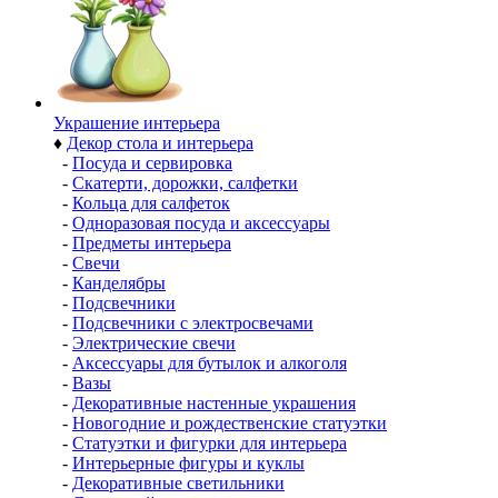
Украшение интерьера
♦
Декор стола и интерьера
-
Посуда и сервировка
-
Скатерти, дорожки, салфетки
-
Кольца для салфеток
-
Одноразовая посуда и аксессуары
-
Предметы интерьера
-
Свечи
-
Канделябры
-
Подсвечники
-
Подсвечники с электросвечами
-
Электрические свечи
-
Аксессуары для бутылок и алкоголя
-
Вазы
-
Декоративные настенные украшения
-
Новогодние и рождественские статуэтки
-
Статуэтки и фигурки для интерьера
-
Интерьерные фигуры и куклы
-
Декоративные светильники