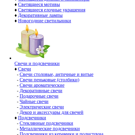
♦
Светящиеся мотивы
♦
Светящиеся елочные украшения
♦
Декоративные лампы
♦
Новогодние светильники
Свечи и подсвечники
♦
Свечи
-
Свечи столовые, античные и витые
-
Свечи пеньковые (столбики)
-
Свечи ароматические
-
Декоративные свечи
-
Подарочные свечи
-
Чайные свечи
-
Электрические свечи
-
Декор и аксессуары для свечей
♦
Подсвечники
-
Стеклянные подсвечники
-
Металлические подсвечники
-
Подсвечники из керамики и полистоуна