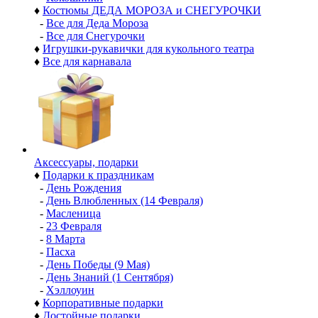
♦
Костюмы ДЕДА МОРОЗА и СНЕГУРОЧКИ
-
Все для Деда Мороза
-
Все для Снегурочки
♦
Игрушки-рукавички для кукольного театра
♦
Все для карнавала
Аксессуары, подарки
♦
Подарки к праздникам
-
День Рождения
-
День Влюбленных (14 Февраля)
-
Масленица
-
23 Февраля
-
8 Марта
-
Пасха
-
День Победы (9 Мая)
-
День Знаний (1 Сентября)
-
Хэллоуин
♦
Корпоративные подарки
♦
Достойные подарки