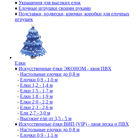
♦
Украшения для высоких елок
♦
Елочные игрушки своими руками
♦
Подставки, подвески, крючки, коробки для елочных
игрушек
Елки
♦
Искусственные ёлки ЭКОНОМ - хвоя ПВХ
-
Настольные елочки до 0,8 м
-
Елочки 0,9 - 1,0 м
-
Елки 1,2 - 1,4 м
-
Елки 1,5 - 1,7 м
-
Елки 1,8 - 1,9 м
-
Елки 2,0 - 2,2 м
-
Елки 2,3 - 2,6 м
-
Ели 2,7 - 3,0 м
-
Высокие ели от 3,5 - 5 м
♦
Искусственные ёлки ВИП (VIP) - хвоя леска и ПВХ
-
Настольные елочки до 0,8 м
-
Елочки 0,9 - 1,1 м