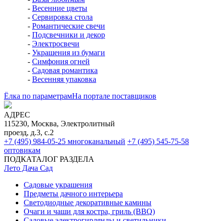
-
Весенние цветы
-
Сервировка стола
-
Романтические свечи
-
Подсвечники и декор
-
Электросвечи
-
Украшения из бумаги
-
Симфония огней
-
Садовая романтика
-
Весенняя упаковка
Ёлка по параметрам
На портале поставщиков
АДРЕС
115230, Москва, Электролитный
проезд, д.3, с.2
+7 (495) 984-05-25
многоканальный
+7 (495) 545-75-58
оптовикам
ПОДКАТАЛОГ РАЗДЕЛА
Лето Дача Сад
Садовые украшения
Предметы дачного интерьера
Светодиодные декоративные камины
Очаги и чаши для костра, гриль (BBQ)
Садовые электрогирлянды и светильники