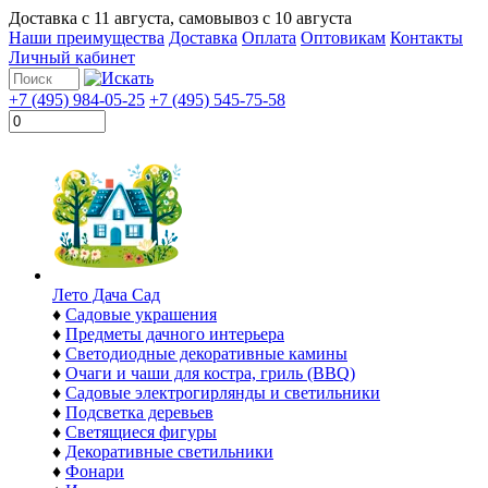
Доставка с
11 августа
, самовывоз с
10 августа
Наши преимущества
Доставка
Оплата
Оптовикам
Контакты
Личный кабинет
+7 (495) 984-05-25
+7 (495) 545-75-58
Лето Дача Сад
♦
Садовые украшения
♦
Предметы дачного интерьера
♦
Светодиодные декоративные камины
♦
Очаги и чаши для костра, гриль (BBQ)
♦
Садовые электрогирлянды и светильники
♦
Подсветка деревьев
♦
Светящиеся фигуры
♦
Декоративные светильники
♦
Фонари