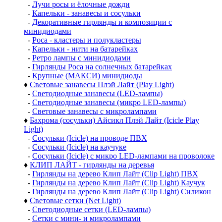
-
Лучи росы и ёлочные дожди
-
Капельки - занавесы и сосульки
-
Декоративные гирлянды и композиции с
минидиодами
-
Роса - кластеры и полукластеры
-
Капельки - нити на батарейках
-
Ретро лампы с минидиодами
-
Гирлянды Роса на солнечных батарейках
-
Крупные (МАКСИ) минидиоды
♦
Световые занавесы Плэй Лайт (Play Light)
-
Светодиодные занавесы (LED-лампы)
-
Светодиодные занавесы (микро LED-лампы)
-
Световые занавесы с микролампами
♦
Бахрома (сосульки) Айсикл Плэй Лайт (Icicle Play
Light)
-
Сосульки (Icicle) на проводе ПВХ
-
Сосульки (Icicle) на каучуке
-
Сосульки (Icicle) с микро LED-лампами на проволоке
♦
КЛИП ЛАЙТ - гирлянды на деревья
-
Гирлянды на дерево Клип Лайт (Clip Light) ПВХ
-
Гирлянды на дерево Клип Лайт (Clip Light) Каучук
-
Гирлянды на дерево Клип Лайт (Clip Light) Силикон
♦
Световые сетки (Net Light)
-
Светодиодные сетки (LED-лампы)
-
Сетки с мини- и микролампами