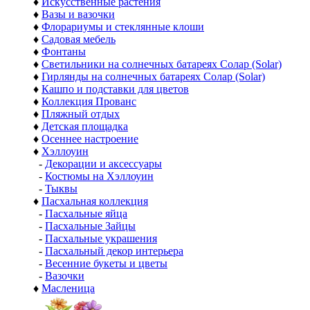
♦
Искусственные растения
♦
Вазы и вазочки
♦
Флорариумы и стеклянные клоши
♦
Садовая мебель
♦
Фонтаны
♦
Светильники на солнечных батареях Солар (Solar)
♦
Гирлянды на солнечных батареях Солар (Solar)
♦
Кашпо и подставки для цветов
♦
Коллекция Прованс
♦
Пляжный отдых
♦
Детская площадка
♦
Осеннее настроение
♦
Хэллоуин
-
Декорации и аксессуары
-
Костюмы на Хэллоуин
-
Тыквы
♦
Пасхальная коллекция
-
Пасхальные яйца
-
Пасхальные Зайцы
-
Пасхальные украшения
-
Пасхальный декор интерьера
-
Весенние букеты и цветы
-
Вазочки
♦
Масленица