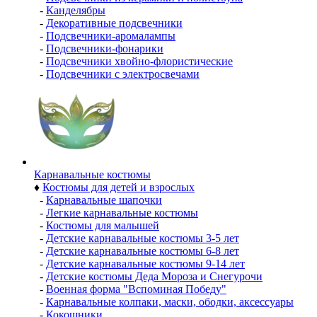
-
Канделябры
-
Декоративные подсвечники
-
Подсвечники-аромалампы
-
Подсвечники-фонарики
-
Подсвечники хвойно-флористические
-
Подсвечники с электросвечами
Карнавальные костюмы
♦
Костюмы для детей и взрослых
-
Карнавальные шапочки
-
Легкие карнавальные костюмы
-
Костюмы для малышей
-
Детские карнавальные костюмы 3-5 лет
-
Детские карнавальные костюмы 6-8 лет
-
Детские карнавальные костюмы 9-14 лет
-
Детские костюмы Деда Мороза и Снегурочи
-
Военная форма "Вспоминая Победу"
-
Карнавальные колпаки, маски, ободки, аксессуары
-
Кокошники