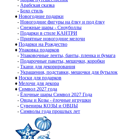
-
Арабская сказка
-
Бохо стиль
♦
Новогодние подарки
-
Новогодние фигуры на ёлку и под ёлку
-
Снежные шары - Сноуболлы
-
Подарки в стиле КАНТРИ
-
Приятные новогодние мелочи
♦
Подарки на Рождество
♦
Упаковка подарков
-
Упаковочные ленты, банты, пленка и бумага
-
Подарочные пакеты, мешочки, коробки
-
Ткани для декорирования
-
Украшения, подставки, мешочки для бутылок
♦
Носки для подарков
♦
Мелочи для декора
♦
Символ 2027 года
-
Ёлочные шары Символ 2027 Года
-
Овцы и Козы - ёлочные игрушки
-
Сувениры КОЗЫ и ОВЦЫ
-
Символы года прошлых лет