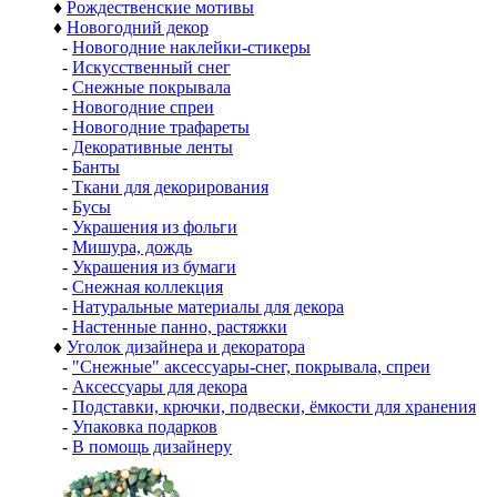
♦
Рождественские мотивы
♦
Новогодний декор
-
Новогодние наклейки-стикеры
-
Искусственный снег
-
Снежные покрывала
-
Новогодние спреи
-
Новогодние трафареты
-
Декоративные ленты
-
Банты
-
Ткани для декорирования
-
Бусы
-
Украшения из фольги
-
Мишура, дождь
-
Украшения из бумаги
-
Снежная коллекция
-
Натуральные материалы для декора
-
Настенные панно, растяжки
♦
Уголок дизайнера и декоратора
-
"Снежные" аксессуары-снег, покрывала, спреи
-
Аксессуары для декора
-
Подставки, крючки, подвески, ёмкости для хранения
-
Упаковка подарков
-
В помощь дизайнеру