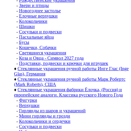
-
Рождественские украшения
-
Звери и птицы
-
Новогоднее застолье
-
Елочные верхушки
-
Колокольчики
-
Шишки
-
Сосульки и подвески
-
Пасхальные яйца
-
Бусы
-
Кошечки, Собачки
-
Светящиеся украшения
-
Коза и Овца - Символ 2027 года
-
Подставки, подвески и крючки для игрушек
♦
Стеклянные украшения ручной работы Инге Глас (Inge
Glas), Германия
♦
Стеклянные украшения ручной работы Марк Робертс
(Mark Roberts), США
♦
Стеклянные украшения фабрики Ёлочка, (Россия) и
европейские аналоги. Классика русского Нового Года
-
Фигурки
-
Верхушки
-
Гирлянды из шаров и украшений
-
Мини гирлянды и грозди
-
Колокольчики и сердечки
-
Сосульки и подвески