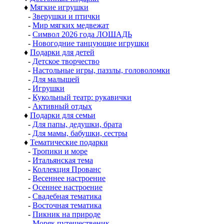
♦
Мягкие игрушки
-
Зверушки и птички
-
Мир мягких медвежат
-
Символ 2026 года ЛОШАДЬ
-
Новогодние танцующие игрушки
♦
Подарки для детей
-
Детское творчество
-
Настольные игры, паззлы, головоломки
-
Для малышей
-
Игрушки
-
Кукольный театр: рукавички
-
Активный отдых
♦
Подарки для семьи
-
Для папы, дедушки, брата
-
Для мамы, бабушки, сестры
♦
Тематические подарки
-
Тропики и море
-
Итальянская тема
-
Коллекция Прованс
-
Весеннее настроение
-
Осеннее настроение
-
Свадебная тематика
-
Восточная тематика
-
Пикник на природе
-
Моряк путешественик