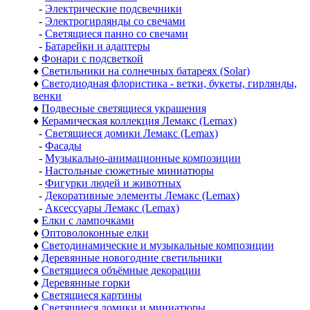
-
Электрические подсвечники
-
Электрогирлянды со свечами
-
Светящиеся панно со свечами
-
Батарейки и адаптеры
♦
Фонари с подсветкой
♦
Светильники на солнечных батареях (Solar)
♦
Светодиодная флористика - ветки, букеты, гирлянды,
венки
♦
Подвесные светящиеся украшения
♦
Керамическая коллекция Лемакс (Lemax)
-
Светящиеся домики Лемакс (Lemax)
-
Фасады
-
Музыкально-анимационные композиции
-
Настольные сюжетные миниатюры
-
Фигурки людей и животных
-
Декоративные элементы Лемакс (Lemax)
-
Аксессуары Лемакс (Lemax)
♦
Елки с лампочками
♦
Оптоволоконные елки
♦
Светодинамические и музыкальные композиции
♦
Деревянные новогодние светильники
♦
Светящиеся объёмные декорации
♦
Деревянные горки
♦
Светящиеся картины
♦
Светящиеся домики и миниатюры