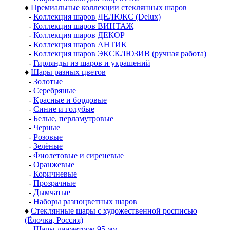
♦
Премиальные коллекции стеклянных шаров
-
Коллекция шаров ДЕЛЮКС (Delux)
-
Коллекция шаров ВИНТАЖ
-
Коллекция шаров ДЕКОР
-
Коллекция шаров АНТИК
-
Коллекция шаров ЭКСКЛЮЗИВ (ручная работа)
-
Гирлянды из шаров и украшений
♦
Шары разных цветов
-
Золотые
-
Серебряные
-
Красные и бордовые
-
Синие и голубые
-
Белые, перламутровые
-
Черные
-
Розовые
-
Зелёные
-
Фиолетовые и сиреневые
-
Оранжевые
-
Коричневые
-
Прозрачные
-
Дымчатые
-
Наборы разноцветных шаров
♦
Стеклянные шары с художественной росписью
(Ёлочка, Россия)
-
Шары диаметром 95 мм