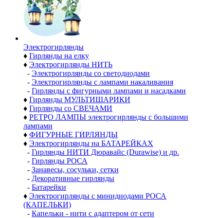
Электро­гирлянды
♦
Гирлянды на елку
♦
Электрогирлянды НИТЬ
-
Электрогирлянды со светодиодами
-
Электрогирлянды с лампами накаливания
-
Гирлянды с фигурными лампами и насадками
♦
Гирлянды МУЛЬТИШАРИКИ
♦
Гирлянды со СВЕЧАМИ
♦
РЕТРО ЛАМПЫ электрогирлянды с большими
лампами
♦
ФИГУРНЫЕ ГИРЛЯНДЫ
♦
Электрогирлянды на БАТАРЕЙКАХ
-
Гирлянды НИТИ Дюравайс (Durawise) и др.
-
Гирлянды РОСА
-
Занавесы, сосульки, сетки
-
Декоративные гирлянды
-
Батарейки
♦
Электрогирлянды с минидиодами РОСА
(КАПЕЛЬКИ)
-
Капельки - нити с адаптером от сети