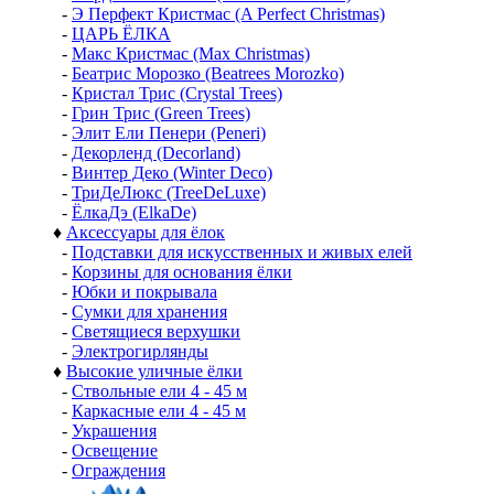
-
Э Перфект Кристмас (A Perfect Christmas)
-
ЦАРЬ ЁЛКА
-
Макс Кристмас (Max Christmas)
-
Беатрис Морозко (Beatrees Morozko)
-
Кристал Трис (Crystal Trees)
-
Грин Трис (Green Trees)
-
Элит Ели Пенери (Peneri)
-
Декорленд (Decorland)
-
Винтер Деко (Winter Deco)
-
ТриДеЛюкс (TreeDeLuxe)
-
ЁлкаДэ (ElkaDe)
♦
Аксессуары для ёлок
-
Подставки для искусственных и живых елей
-
Корзины для основания ёлки
-
Юбки и покрывала
-
Сумки для хранения
-
Светящиеся верхушки
-
Электрогирлянды
♦
Высокие уличные ёлки
-
Ствольные ели 4 - 45 м
-
Каркасные ели 4 - 45 м
-
Украшения
-
Освещение
-
Ограждения