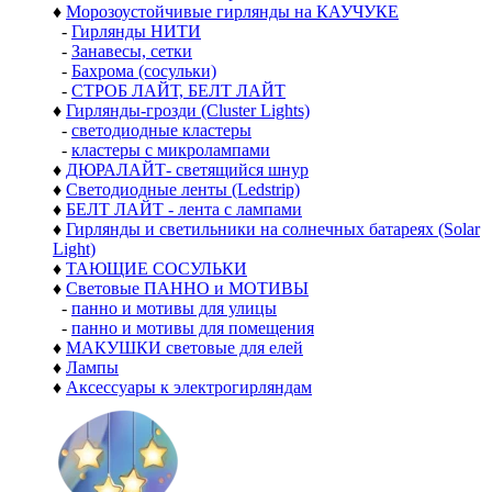
♦
Морозоустойчивые гирлянды на КАУЧУКЕ
-
Гирлянды НИТИ
-
Занавесы, сетки
-
Бахрома (сосульки)
-
СТРОБ ЛАЙТ, БЕЛТ ЛАЙТ
♦
Гирлянды-грозди (Cluster Lights)
-
светодиодные кластеры
-
кластеры с микролампами
♦
ДЮРАЛАЙТ- светящийся шнур
♦
Светодиодные ленты (Ledstrip)
♦
БЕЛТ ЛАЙТ - лента с лампами
♦
Гирлянды и светильники на солнечных батареях (Solar
Light)
♦
ТАЮЩИЕ СОСУЛЬКИ
♦
Световые ПАННО и МОТИВЫ
-
панно и мотивы для улицы
-
панно и мотивы для помещения
♦
МАКУШКИ световые для елей
♦
Лампы
♦
Аксессуары к электрогирляндам