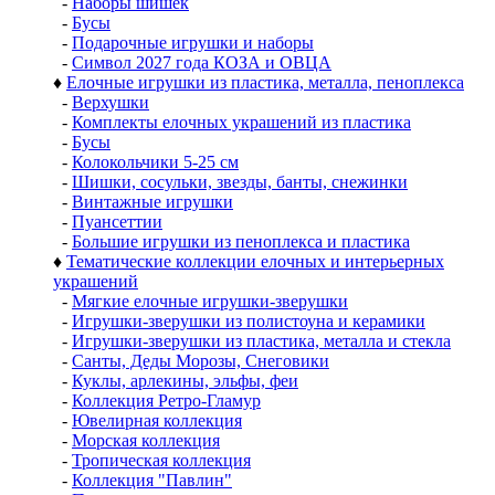
-
Наборы шишек
-
Бусы
-
Подарочные игрушки и наборы
-
Символ 2027 года КОЗА и ОВЦА
♦
Елочные игрушки из пластика, металла, пеноплекса
-
Верхушки
-
Комплекты елочных украшений из пластика
-
Бусы
-
Колокольчики 5-25 см
-
Шишки, сосульки, звезды, банты, снежинки
-
Винтажные игрушки
-
Пуансеттии
-
Большие игрушки из пеноплекса и пластика
♦
Тематические коллекции елочных и интерьерных
украшений
-
Мягкие елочные игрушки-зверушки
-
Игрушки-зверушки из полистоуна и керамики
-
Игрушки-зверушки из пластика, металла и стекла
-
Санты, Деды Морозы, Снеговики
-
Куклы, арлекины, эльфы, феи
-
Коллекция Ретро-Гламур
-
Ювелирная коллекция
-
Морская коллекция
-
Тропическая коллекция
-
Коллекция "Павлин"