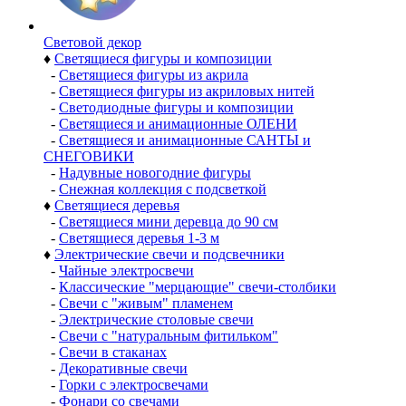
Световой декор
♦
Светящиеся фигуры и композиции
-
Светящиеся фигуры из акрила
-
Светящиеся фигуры из акриловых нитей
-
Светодиодные фигуры и композиции
-
Светящиеся и анимационные ОЛЕНИ
-
Светящиеся и анимационные САНТЫ и
СНЕГОВИКИ
-
Надувные новогодние фигуры
-
Снежная коллекция с подсветкой
♦
Светящиеся деревья
-
Светящиеся мини деревца до 90 см
-
Светящиеся деревья 1-3 м
♦
Электрические свечи и подсвечники
-
Чайные электросвечи
-
Классические "мерцающие" свечи-столбики
-
Свечи с "живым" пламенем
-
Электрические столовые свечи
-
Свечи с "натуральным фитильком"
-
Свечи в стаканах
-
Декоративные свечи
-
Горки с электросвечами
-
Фонари со свечами