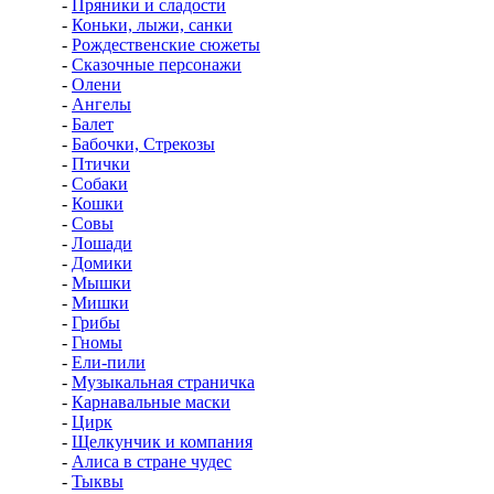
-
Пряники и сладости
-
Коньки, лыжи, санки
-
Рождественские сюжеты
-
Сказочные персонажи
-
Олени
-
Ангелы
-
Балет
-
Бабочки, Стрекозы
-
Птички
-
Собаки
-
Кошки
-
Совы
-
Лошади
-
Домики
-
Мышки
-
Мишки
-
Грибы
-
Гномы
-
Ели-пили
-
Музыкальная страничка
-
Карнавальные маски
-
Цирк
-
Щелкунчик и компания
-
Алиса в стране чудес
-
Тыквы