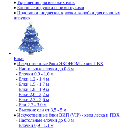
♦
Украшения для высоких елок
♦
Елочные игрушки своими руками
♦
Подставки, подвески, крючки, коробки для елочных
игрушек
Елки
♦
Искусственные ёлки ЭКОНОМ - хвоя ПВХ
-
Настольные елочки до 0,8 м
-
Елочки 0,9 - 1,0 м
-
Елки 1,2 - 1,4 м
-
Елки 1,5 - 1,7 м
-
Елки 1,8 - 1,9 м
-
Елки 2,0 - 2,2 м
-
Елки 2,3 - 2,6 м
-
Ели 2,7 - 3,0 м
-
Высокие ели от 3,5 - 5 м
♦
Искусственные ёлки ВИП (VIP) - хвоя леска и ПВХ
-
Настольные елочки до 0,8 м
-
Елочки 0,9 - 1,1 м