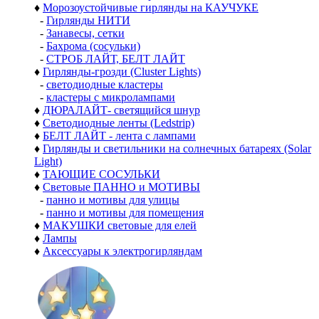
♦
Морозоустойчивые гирлянды на КАУЧУКЕ
-
Гирлянды НИТИ
-
Занавесы, сетки
-
Бахрома (сосульки)
-
СТРОБ ЛАЙТ, БЕЛТ ЛАЙТ
♦
Гирлянды-грозди (Cluster Lights)
-
светодиодные кластеры
-
кластеры с микролампами
♦
ДЮРАЛАЙТ- светящийся шнур
♦
Светодиодные ленты (Ledstrip)
♦
БЕЛТ ЛАЙТ - лента с лампами
♦
Гирлянды и светильники на солнечных батареях (Solar
Light)
♦
ТАЮЩИЕ СОСУЛЬКИ
♦
Световые ПАННО и МОТИВЫ
-
панно и мотивы для улицы
-
панно и мотивы для помещения
♦
МАКУШКИ световые для елей
♦
Лампы
♦
Аксессуары к электрогирляндам