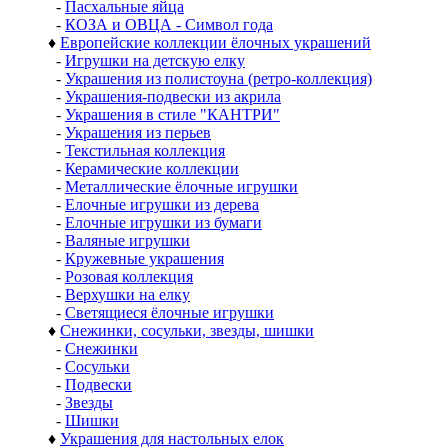
-
Пасхальные яйца
-
КОЗА и ОВЦА - Символ года
♦
Европейские коллекции ёлочных украшений
-
Игрушки на детскую елку
-
Украшения из полистоуна (ретро-коллекция)
-
Украшения-подвески из акрила
-
Украшения в стиле "КАНТРИ"
-
Украшения из перьев
-
Текстильная коллекция
-
Керамические коллекции
-
Металлические ёлочные игрушки
-
Елочные игрушки из дерева
-
Елочные игрушки из бумаги
-
Валяные игрушки
-
Кружевные украшения
-
Розовая коллекция
-
Верхушки на елку
-
Светящиеся ёлочные игрушки
♦
Снежинки, сосульки, звезды, шишки
-
Снежинки
-
Сосульки
-
Подвески
-
Звезды
-
Шишки
♦
Украшения для настольных елок