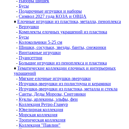
-
Наборы шишек
-
Бусы
-
Подарочные игрушки и наборы
-
Символ 2027 года КОЗА и ОВЦА
♦
Елочные игрушки из пластика, металла, пеноплекса
-
Верхушки
-
Комплекты елочных украшений из пластика
-
Бусы
-
Колокольчики 5-25 см
-
Шишки, сосульки, звезды, банты, снежинки
-
Винтажные игрушки
-
Пуансеттии
-
Большие игрушки из пеноплекса и пластика
♦
Тематические коллекции елочных и интерьерных
украшений
-
Мягкие елочные игрушки-зверушки
-
Игрушки-зверушки из полистоуна и керамики
-
Игрушки-зверушки из пластика, металла и стекла
-
Санты, Деды Морозы, Снеговики
-
Куклы, арлекины, эльфы, феи
-
Коллекция Ретро-Гламур
-
Ювелирная коллекция
-
Морская коллекция
-
Тропическая коллекция
-
Коллекция "Павлин"