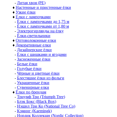
-
Литая хвоя (РЕ)
♦
Настенные и пристенные ёлки
♦
Узкие ёлки
♦
Елки с лампочками
-
Ёлки с лампочками до 1,75 м
-
Ёлки с лампочками от 1,80 м
-
Электрогирлянды на ёлку
-
Ёлки-светильники
♦
Оптоволоконные елки
♦
Декоративные елки
-
Дизайнерские ёлки
-
Ёлки с шишками и ягодами
-
Заснеженные ёлки
-
Белые ёлки
-
Голубые ёлки
-
Чёрные и цветные ёлки
-
Блестящие ёлки из фольги
-
Украшенные ёлки
-
Сувенирные елки
♦
Ёлки по брендам
-
Триумф Три (Triumph Tree)
-
Блэк Бокс (Black Box)
-
Нэшнл Три Ко (National Tree Co)
-
Кэминг (Kaemingk)
-
Нордик Коллекшн (Nordic Collection)