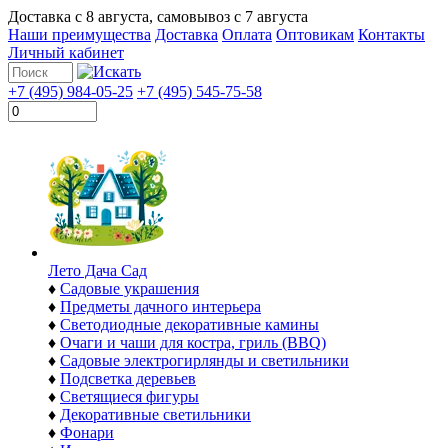
Доставка с
8 августа
, самовывоз с
7 августа
Наши преимущества
Доставка
Оплата
Оптовикам
Контакты
Личный кабинет
+7 (495) 984-05-25
+7 (495) 545-75-58
Лето Дача Сад
♦
Садовые украшения
♦
Предметы дачного интерьера
♦
Светодиодные декоративные камины
♦
Очаги и чаши для костра, гриль (BBQ)
♦
Садовые электрогирлянды и светильники
♦
Подсветка деревьев
♦
Светящиеся фигуры
♦
Декоративные светильники
♦
Фонари