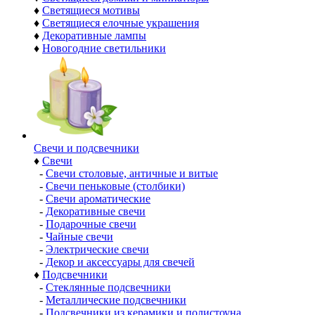
♦
Светящиеся мотивы
♦
Светящиеся елочные украшения
♦
Декоративные лампы
♦
Новогодние светильники
Свечи и подсвечники
♦
Свечи
-
Свечи столовые, античные и витые
-
Свечи пеньковые (столбики)
-
Свечи ароматические
-
Декоративные свечи
-
Подарочные свечи
-
Чайные свечи
-
Электрические свечи
-
Декор и аксессуары для свечей
♦
Подсвечники
-
Стеклянные подсвечники
-
Металлические подсвечники
-
Подсвечники из керамики и полистоуна