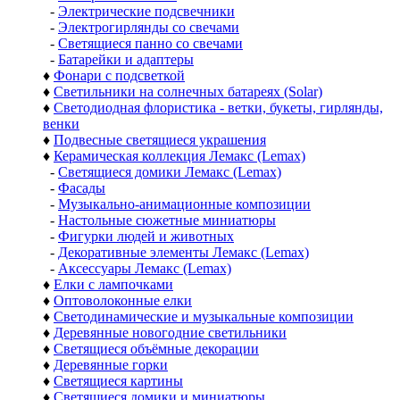
-
Электрические подсвечники
-
Электрогирлянды со свечами
-
Светящиеся панно со свечами
-
Батарейки и адаптеры
♦
Фонари с подсветкой
♦
Светильники на солнечных батареях (Solar)
♦
Светодиодная флористика - ветки, букеты, гирлянды,
венки
♦
Подвесные светящиеся украшения
♦
Керамическая коллекция Лемакс (Lemax)
-
Светящиеся домики Лемакс (Lemax)
-
Фасады
-
Музыкально-анимационные композиции
-
Настольные сюжетные миниатюры
-
Фигурки людей и животных
-
Декоративные элементы Лемакс (Lemax)
-
Аксессуары Лемакс (Lemax)
♦
Елки с лампочками
♦
Оптоволоконные елки
♦
Светодинамические и музыкальные композиции
♦
Деревянные новогодние светильники
♦
Светящиеся объёмные декорации
♦
Деревянные горки
♦
Светящиеся картины
♦
Светящиеся домики и миниатюры