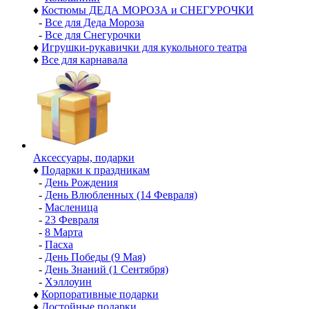
♦
Костюмы ДЕДА МОРОЗА и СНЕГУРОЧКИ
-
Все для Деда Мороза
-
Все для Снегурочки
♦
Игрушки-рукавички для кукольного театра
♦
Все для карнавала
Аксессуары, подарки
♦
Подарки к праздникам
-
День Рождения
-
День Влюбленных (14 Февраля)
-
Масленица
-
23 Февраля
-
8 Марта
-
Пасха
-
День Победы (9 Мая)
-
День Знаний (1 Сентября)
-
Хэллоуин
♦
Корпоративные подарки
♦
Достойные подарки