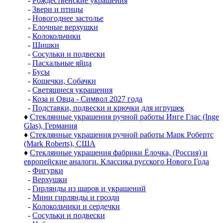
-
Рождественские украшения
-
Звери и птицы
-
Новогоднее застолье
-
Елочные верхушки
-
Колокольчики
-
Шишки
-
Сосульки и подвески
-
Пасхальные яйца
-
Бусы
-
Кошечки, Собачки
-
Светящиеся украшения
-
Коза и Овца - Символ 2027 года
-
Подставки, подвески и крючки для игрушек
♦
Стеклянные украшения ручной работы Инге Глас (Inge
Glas), Германия
♦
Стеклянные украшения ручной работы Марк Робертс
(Mark Roberts), США
♦
Стеклянные украшения фабрики Ёлочка, (Россия) и
европейские аналоги. Классика русского Нового Года
-
Фигурки
-
Верхушки
-
Гирлянды из шаров и украшений
-
Мини гирлянды и грозди
-
Колокольчики и сердечки
-
Сосульки и подвески