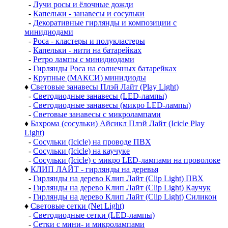
-
Лучи росы и ёлочные дожди
-
Капельки - занавесы и сосульки
-
Декоративные гирлянды и композиции с
минидиодами
-
Роса - кластеры и полукластеры
-
Капельки - нити на батарейках
-
Ретро лампы с минидиодами
-
Гирлянды Роса на солнечных батарейках
-
Крупные (МАКСИ) минидиоды
♦
Световые занавесы Плэй Лайт (Play Light)
-
Светодиодные занавесы (LED-лампы)
-
Светодиодные занавесы (микро LED-лампы)
-
Световые занавесы с микролампами
♦
Бахрома (сосульки) Айсикл Плэй Лайт (Icicle Play
Light)
-
Сосульки (Icicle) на проводе ПВХ
-
Сосульки (Icicle) на каучуке
-
Сосульки (Icicle) с микро LED-лампами на проволоке
♦
КЛИП ЛАЙТ - гирлянды на деревья
-
Гирлянды на дерево Клип Лайт (Clip Light) ПВХ
-
Гирлянды на дерево Клип Лайт (Clip Light) Каучук
-
Гирлянды на дерево Клип Лайт (Clip Light) Силикон
♦
Световые сетки (Net Light)
-
Светодиодные сетки (LED-лампы)
-
Сетки с мини- и микролампами