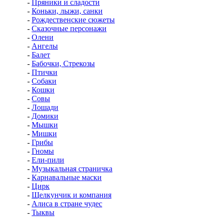
-
Пряники и сладости
-
Коньки, лыжи, санки
-
Рождественские сюжеты
-
Сказочные персонажи
-
Олени
-
Ангелы
-
Балет
-
Бабочки, Стрекозы
-
Птички
-
Собаки
-
Кошки
-
Совы
-
Лошади
-
Домики
-
Мышки
-
Мишки
-
Грибы
-
Гномы
-
Ели-пили
-
Музыкальная страничка
-
Карнавальные маски
-
Цирк
-
Щелкунчик и компания
-
Алиса в стране чудес
-
Тыквы