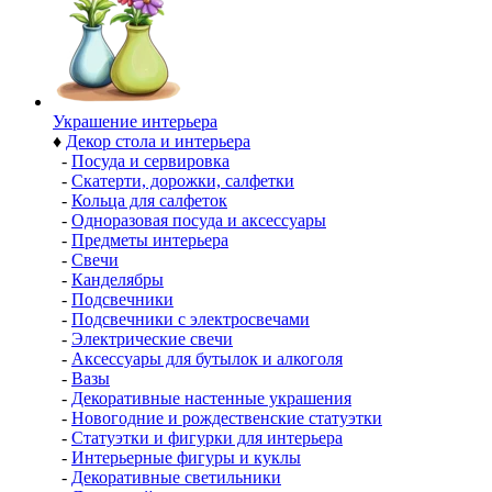
Украшение интерьера
♦
Декор стола и интерьера
-
Посуда и сервировка
-
Скатерти, дорожки, салфетки
-
Кольца для салфеток
-
Одноразовая посуда и аксессуары
-
Предметы интерьера
-
Свечи
-
Канделябры
-
Подсвечники
-
Подсвечники с электросвечами
-
Электрические свечи
-
Аксессуары для бутылок и алкоголя
-
Вазы
-
Декоративные настенные украшения
-
Новогодние и рождественские статуэтки
-
Статуэтки и фигурки для интерьера
-
Интерьерные фигуры и куклы
-
Декоративные светильники