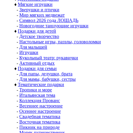
♦
Мягкие игрушки
-
Зверушки и птички
-
Мир мягких медвежат
-
Символ 2026 года ЛОШАДЬ
-
Новогодние танцующие игрушки
♦
Подарки для детей
-
Детское творчество
-
Настольные игры, паззлы, головоломки
-
Для малышей
-
Игрушки
-
Кукольный театр: рукавички
-
Активный отдых
♦
Подарки для семьи
-
Для папы, дедушки, брата
-
Для мамы, бабушки, сестры
♦
Тематические подарки
-
Тропики и море
-
Итальянская тема
-
Коллекция Прованс
-
Весеннее настроение
-
Осеннее настроение
-
Свадебная тематика
-
Восточная тематика
-
Пикник на природе
-
Моряк путешественик