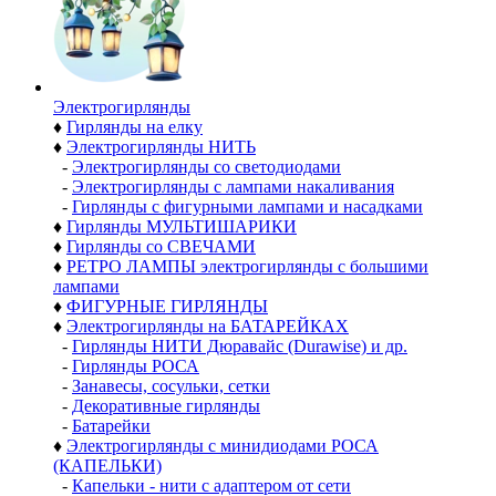
Электро­гирлянды
♦
Гирлянды на елку
♦
Электрогирлянды НИТЬ
-
Электрогирлянды со светодиодами
-
Электрогирлянды с лампами накаливания
-
Гирлянды с фигурными лампами и насадками
♦
Гирлянды МУЛЬТИШАРИКИ
♦
Гирлянды со СВЕЧАМИ
♦
РЕТРО ЛАМПЫ электрогирлянды с большими
лампами
♦
ФИГУРНЫЕ ГИРЛЯНДЫ
♦
Электрогирлянды на БАТАРЕЙКАХ
-
Гирлянды НИТИ Дюравайс (Durawise) и др.
-
Гирлянды РОСА
-
Занавесы, сосульки, сетки
-
Декоративные гирлянды
-
Батарейки
♦
Электрогирлянды с минидиодами РОСА
(КАПЕЛЬКИ)
-
Капельки - нити с адаптером от сети