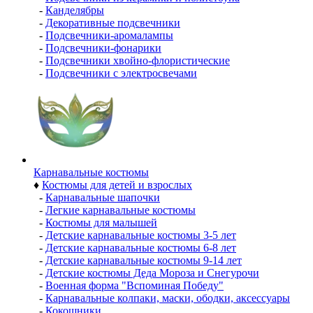
-
Канделябры
-
Декоративные подсвечники
-
Подсвечники-аромалампы
-
Подсвечники-фонарики
-
Подсвечники хвойно-флористические
-
Подсвечники с электросвечами
Карнавальные костюмы
♦
Костюмы для детей и взрослых
-
Карнавальные шапочки
-
Легкие карнавальные костюмы
-
Костюмы для малышей
-
Детские карнавальные костюмы 3-5 лет
-
Детские карнавальные костюмы 6-8 лет
-
Детские карнавальные костюмы 9-14 лет
-
Детские костюмы Деда Мороза и Снегурочи
-
Военная форма "Вспоминая Победу"
-
Карнавальные колпаки, маски, ободки, аксессуары
-
Кокошники