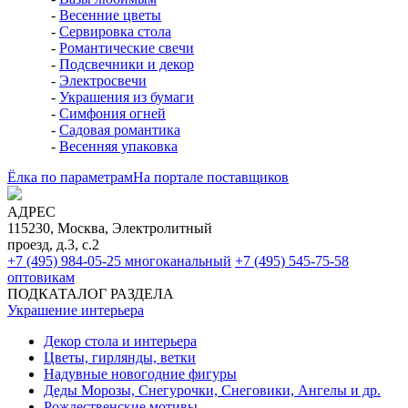
-
Весенние цветы
-
Сервировка стола
-
Романтические свечи
-
Подсвечники и декор
-
Электросвечи
-
Украшения из бумаги
-
Симфония огней
-
Садовая романтика
-
Весенняя упаковка
Ёлка по параметрам
На портале поставщиков
АДРЕС
115230, Москва, Электролитный
проезд, д.3, с.2
+7 (495) 984-05-25
многоканальный
+7 (495) 545-75-58
оптовикам
ПОДКАТАЛОГ РАЗДЕЛА
Украшение интерьера
Декор стола и интерьера
Цветы, гирлянды, ветки
Надувные новогодние фигуры
Деды Морозы, Снегурочки, Снеговики, Ангелы и др.
Рождественские мотивы