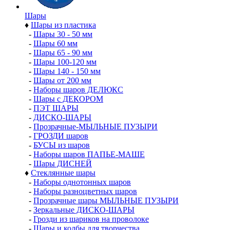
Шары
♦
Шары из пластика
-
Шары 30 - 50 мм
-
Шары 60 мм
-
Шары 65 - 90 мм
-
Шары 100-120 мм
-
Шары 140 - 150 мм
-
Шары от 200 мм
-
Наборы шаров ДЕЛЮКС
-
Шары с ДЕКОРОМ
-
ПЭТ ШАРЫ
-
ДИСКО-ШАРЫ
-
Прозрачные-МЫЛЬНЫЕ ПУЗЫРИ
-
ГРОЗДИ шаров
-
БУСЫ из шаров
-
Наборы шаров ПАПЬЕ-МАШЕ
-
Шары ДИСНЕЙ
♦
Стеклянные шары
-
Наборы однотонных шаров
-
Наборы разноцветных шаров
-
Прозрачные шары МЫЛЬНЫЕ ПУЗЫРИ
-
Зеркальные ДИСКО-ШАРЫ
-
Грозди из шариков на проволоке
-
Шары и колбы для творчества