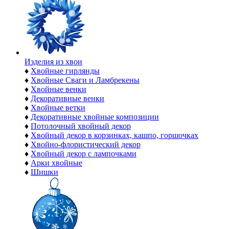
Изделия из хвои
♦
Хвойные гирлянды
♦
Хвойные Сваги и Ламбрекены
♦
Хвойные венки
♦
Декоративные венки
♦
Хвойные ветки
♦
Декоративные хвойные композиции
♦
Потолочный хвойный декор
♦
Хвойный декор в корзинках, кашпо, горшочках
♦
Хвойно-флористический декор
♦
Хвойный декор с лампочками
♦
Арки хвойные
♦
Шишки