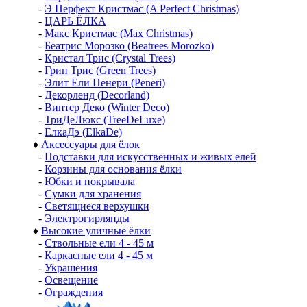
-
Э Перфект Кристмас (A Perfect Christmas)
-
ЦАРЬ ЁЛКА
-
Макс Кристмас (Max Christmas)
-
Беатрис Морозко (Beatrees Morozko)
-
Кристал Трис (Crystal Trees)
-
Грин Трис (Green Trees)
-
Элит Ели Пенери (Peneri)
-
Декорленд (Decorland)
-
Винтер Деко (Winter Deco)
-
ТриДеЛюкс (TreeDeLuxe)
-
ЁлкаДэ (ElkaDe)
♦
Аксессуары для ёлок
-
Подставки для искусственных и живых елей
-
Корзины для основания ёлки
-
Юбки и покрывала
-
Сумки для хранения
-
Светящиеся верхушки
-
Электрогирлянды
♦
Высокие уличные ёлки
-
Ствольные ели 4 - 45 м
-
Каркасные ели 4 - 45 м
-
Украшения
-
Освещение
-
Ограждения