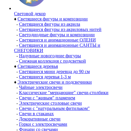
Световой декор
♦
Светящиеся фигуры и композиции
-
Светящиеся фигуры из акрила
-
Светящиеся фигуры из акриловых нитей
-
Светодиодные фигуры и композиции
-
Светящиеся и анимационные ОЛЕНИ
-
Светящиеся и анимационные САНТЫ и
СНЕГОВИКИ
-
Надувные новогодние фигуры
-
Снежная коллекция с подсветкой
♦
Светящиеся деревья
-
Светящиеся мини деревца до 90 см
-
Светящиеся деревья 1-3 м
♦
Электрические свечи и подсвечники
-
Чайные электросвечи
-
Классические "мерцающие" свечи-столбики
-
Свечи с "живым" пламенем
-
Электрические столовые свечи
-
Свечи с "натуральным фитильком"
-
Свечи в стаканах
-
Декоративные свечи
-
Горки с электросвечами
-
Фонари со свечами