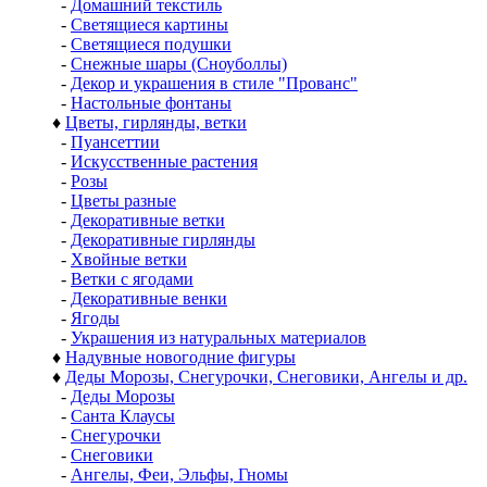
-
Домашний текстиль
-
Светящиеся картины
-
Светящиеся подушки
-
Снежные шары (Сноуболлы)
-
Декор и украшения в стиле "Прованс"
-
Настольные фонтаны
♦
Цветы, гирлянды, ветки
-
Пуансеттии
-
Искусственные растения
-
Розы
-
Цветы разные
-
Декоративные ветки
-
Декоративные гирлянды
-
Хвойные ветки
-
Ветки с ягодами
-
Декоративные венки
-
Ягоды
-
Украшения из натуральных материалов
♦
Надувные новогодние фигуры
♦
Деды Морозы, Снегурочки, Снеговики, Ангелы и др.
-
Деды Морозы
-
Санта Клаусы
-
Снегурочки
-
Снеговики
-
Ангелы, Феи, Эльфы, Гномы