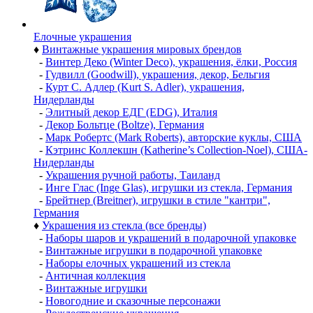
Елочные украшения
♦
Винтажные украшения мировых брендов
-
Винтер Деко (Winter Deco), украшения, ёлки, Россия
-
Гудвилл (Goodwill), украшения, декор, Бельгия
-
Курт С. Адлер (Kurt S. Adler), украшения,
Нидерланды
-
Элитный декор ЕДГ (EDG), Италия
-
Декор Больтце (Boltze), Германия
-
Марк Робертс (Mark Roberts), авторские куклы, США
-
Кэтринс Коллекшн (Katherine’s Collection-Noel), США-
Нидерланды
-
Украшения ручной работы, Таиланд
-
Инге Глас (Inge Glas), игрушки из стекла, Германия
-
Брейтнер (Breitner), игрушки в стиле "кантри",
Германия
♦
Украшения из стекла (все бренды)
-
Наборы шаров и украшений в подарочной упаковке
-
Винтажные игрушки в подарочной упаковке
-
Наборы елочных украшений из стекла
-
Античная коллекция
-
Винтажные игрушки
-
Новогодние и сказочные персонажи