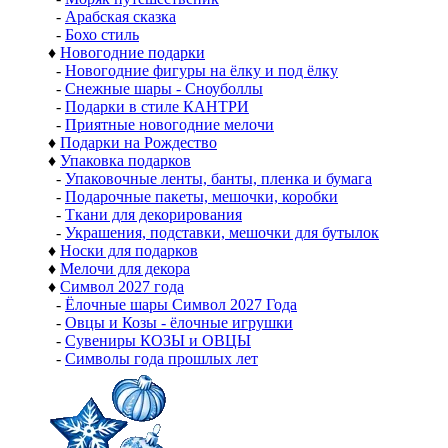
-
Арабская сказка
-
Бохо стиль
♦
Новогодние подарки
-
Новогодние фигуры на ёлку и под ёлку
-
Снежные шары - Сноуболлы
-
Подарки в стиле КАНТРИ
-
Приятные новогодние мелочи
♦
Подарки на Рождество
♦
Упаковка подарков
-
Упаковочные ленты, банты, пленка и бумага
-
Подарочные пакеты, мешочки, коробки
-
Ткани для декорирования
-
Украшения, подставки, мешочки для бутылок
♦
Носки для подарков
♦
Мелочи для декора
♦
Символ 2027 года
-
Ёлочные шары Символ 2027 Года
-
Овцы и Козы - ёлочные игрушки
-
Сувениры КОЗЫ и ОВЦЫ
-
Символы года прошлых лет