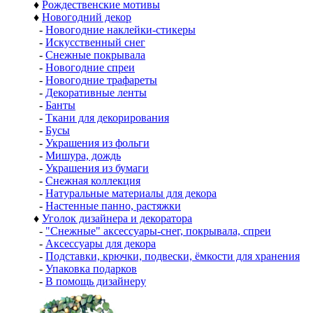
♦
Рождественские мотивы
♦
Новогодний декор
-
Новогодние наклейки-стикеры
-
Искусственный снег
-
Снежные покрывала
-
Новогодние спреи
-
Новогодние трафареты
-
Декоративные ленты
-
Банты
-
Ткани для декорирования
-
Бусы
-
Украшения из фольги
-
Мишура, дождь
-
Украшения из бумаги
-
Снежная коллекция
-
Натуральные материалы для декора
-
Настенные панно, растяжки
♦
Уголок дизайнера и декоратора
-
"Снежные" аксессуары-снег, покрывала, спреи
-
Аксессуары для декора
-
Подставки, крючки, подвески, ёмкости для хранения
-
Упаковка подарков
-
В помощь дизайнеру