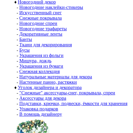
♦
Новогодний декор
-
Новогодние наклейки-стикеры
-
Искусственный снег
-
Снежные покрывала
-
Новогодние спреи
-
Новогодние трафареты
-
Декоративные ленты
-
Банты
-
Ткани для декорирования
-
Бусы
-
Украшения из фольги
-
Мишура, дождь
-
Украшения из бумаги
-
Снежная коллекция
-
Натуральные материалы для декора
-
Настенные панно, растяжки
♦
Уголок дизайнера и декоратора
-
"Снежные" аксессуары-снег, покрывала, спреи
-
Аксессуары для декора
-
Подставки, крючки, подвески, ёмкости для хранения
-
Упаковка подарков
-
В помощь дизайнеру