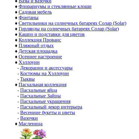
♦
Вазы и вазочки
♦
Флорариумы и стеклянные клоши
♦
Садовая мебель
♦
Фонтаны
♦
Светильники на солнечных батареях Солар (Solar)
♦
Гирлянды на солнечных батареях Солар (Solar)
♦
Кашпо и подставки для цветов
♦
Коллекция Прованс
♦
Пляжный отдых
♦
Детская площадка
♦
Осеннее настроение
♦
Хэллоуин
-
Декорации и аксессуары
-
Костюмы на Хэллоуин
-
Тыквы
♦
Пасхальная коллекция
-
Пасхальные яйца
-
Пасхальные Зайцы
-
Пасхальные украшения
-
Пасхальный декор интерьера
-
Весенние букеты и цветы
-
Вазочки
♦
Масленица