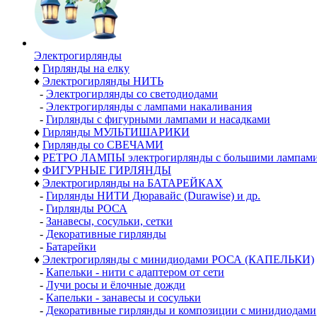
Электро­гирлянды
♦
Гирлянды на елку
♦
Электрогирлянды НИТЬ
-
Электрогирлянды со светодиодами
-
Электрогирлянды с лампами накаливания
-
Гирлянды с фигурными лампами и насадками
♦
Гирлянды МУЛЬТИШАРИКИ
♦
Гирлянды со СВЕЧАМИ
♦
РЕТРО ЛАМПЫ электрогирлянды с большими лампам
♦
ФИГУРНЫЕ ГИРЛЯНДЫ
♦
Электрогирлянды на БАТАРЕЙКАХ
-
Гирлянды НИТИ Дюравайс (Durawise) и др.
-
Гирлянды РОСА
-
Занавесы, сосульки, сетки
-
Декоративные гирлянды
-
Батарейки
♦
Электрогирлянды с минидиодами РОСА (КАПЕЛЬКИ)
-
Капельки - нити с адаптером от сети
-
Лучи росы и ёлочные дожди
-
Капельки - занавесы и сосульки
-
Декоративные гирлянды и композиции с минидиодами