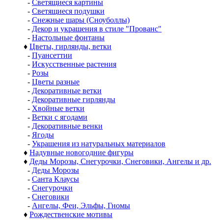
-
Светящиеся картины
-
Светящиеся подушки
-
Снежные шары (Сноуболлы)
-
Декор и украшения в стиле "Прованс"
-
Настольные фонтаны
♦
Цветы, гирлянды, ветки
-
Пуансеттии
-
Искусственные растения
-
Розы
-
Цветы разные
-
Декоративные ветки
-
Декоративные гирлянды
-
Хвойные ветки
-
Ветки с ягодами
-
Декоративные венки
-
Ягоды
-
Украшения из натуральных материалов
♦
Надувные новогодние фигуры
♦
Деды Морозы, Снегурочки, Снеговики, Ангелы и др.
-
Деды Морозы
-
Санта Клаусы
-
Снегурочки
-
Снеговики
-
Ангелы, Феи, Эльфы, Гномы
♦
Рождественские мотивы