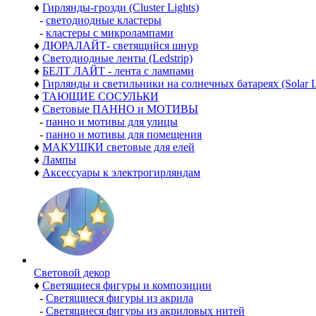
♦
Гирлянды-грозди (Cluster Lights)
-
светодиодные кластеры
-
кластеры с микролампами
♦
ДЮРАЛАЙТ- светящийся шнур
♦
Светодиодные ленты (Ledstrip)
♦
БЕЛТ ЛАЙТ - лента с лампами
♦
Гирлянды и светильники на солнечных батареях (Solar L
♦
ТАЮЩИЕ СОСУЛЬКИ
♦
Световые ПАННО и МОТИВЫ
-
панно и мотивы для улицы
-
панно и мотивы для помещения
♦
МАКУШКИ световые для елей
♦
Лампы
♦
Аксессуары к электрогирляндам
Световой декор
♦
Светящиеся фигуры и композиции
-
Светящиеся фигуры из акрила
-
Светящиеся фигуры из акриловых нитей