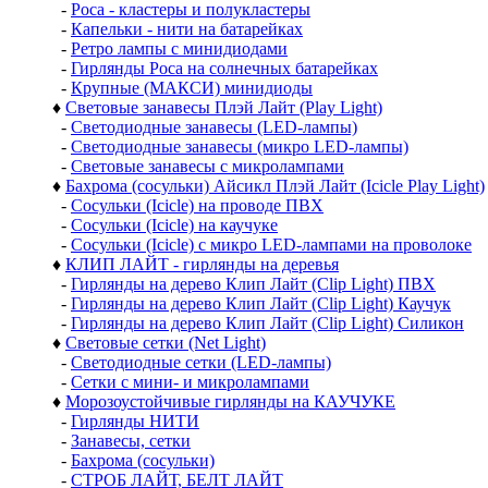
-
Роса - кластеры и полукластеры
-
Капельки - нити на батарейках
-
Ретро лампы с минидиодами
-
Гирлянды Роса на солнечных батарейках
-
Крупные (МАКСИ) минидиоды
♦
Световые занавесы Плэй Лайт (Play Light)
-
Светодиодные занавесы (LED-лампы)
-
Светодиодные занавесы (микро LED-лампы)
-
Световые занавесы с микролампами
♦
Бахрома (сосульки) Айсикл Плэй Лайт (Icicle Play Light)
-
Сосульки (Icicle) на проводе ПВХ
-
Сосульки (Icicle) на каучуке
-
Сосульки (Icicle) с микро LED-лампами на проволоке
♦
КЛИП ЛАЙТ - гирлянды на деревья
-
Гирлянды на дерево Клип Лайт (Clip Light) ПВХ
-
Гирлянды на дерево Клип Лайт (Clip Light) Каучук
-
Гирлянды на дерево Клип Лайт (Clip Light) Силикон
♦
Световые сетки (Net Light)
-
Светодиодные сетки (LED-лампы)
-
Сетки с мини- и микролампами
♦
Морозоустойчивые гирлянды на КАУЧУКЕ
-
Гирлянды НИТИ
-
Занавесы, сетки
-
Бахрома (сосульки)
-
СТРОБ ЛАЙТ, БЕЛТ ЛАЙТ