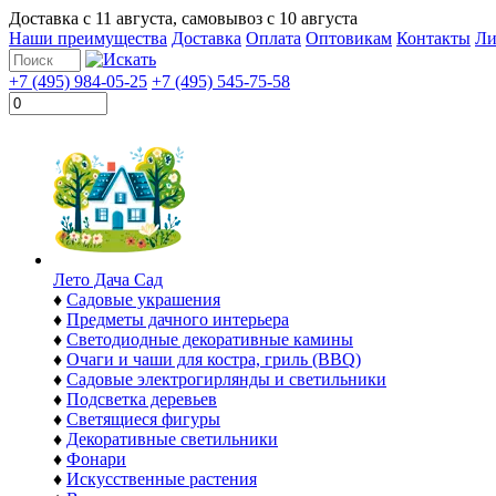
Доставка с
11 августа
, самовывоз с
10 августа
Наши преимущества
Доставка
Оплата
Оптовикам
Контакты
Ли
+7 (495) 984-05-25
+7 (495) 545-75-58
Лето Дача Сад
♦
Садовые украшения
♦
Предметы дачного интерьера
♦
Светодиодные декоративные камины
♦
Очаги и чаши для костра, гриль (BBQ)
♦
Садовые электрогирлянды и светильники
♦
Подсветка деревьев
♦
Светящиеся фигуры
♦
Декоративные светильники
♦
Фонари
♦
Искусственные растения