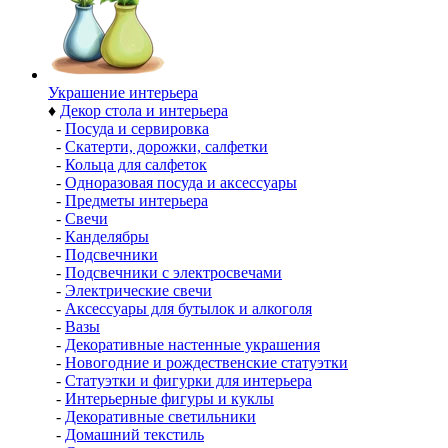
Украшение интерьера
♦
Декор стола и интерьера
-
Посуда и сервировка
-
Скатерти, дорожки, салфетки
-
Кольца для салфеток
-
Одноразовая посуда и аксессуары
-
Предметы интерьера
-
Свечи
-
Канделябры
-
Подсвечники
-
Подсвечники с электросвечами
-
Электрические свечи
-
Аксессуары для бутылок и алкоголя
-
Вазы
-
Декоративные настенные украшения
-
Новогодние и рождественские статуэтки
-
Статуэтки и фигурки для интерьера
-
Интерьерные фигуры и куклы
-
Декоративные светильники
-
Домашний текстиль