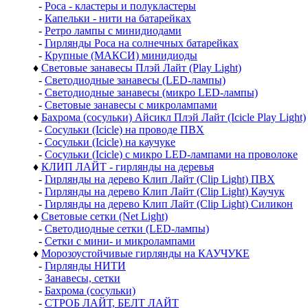
-
Роса - кластеры и полукластеры
-
Капельки - нити на батарейках
-
Ретро лампы с минидиодами
-
Гирлянды Роса на солнечных батарейках
-
Крупные (МАКСИ) минидиоды
♦
Световые занавесы Плэй Лайт (Play Light)
-
Светодиодные занавесы (LED-лампы)
-
Светодиодные занавесы (микро LED-лампы)
-
Световые занавесы с микролампами
♦
Бахрома (сосульки) Айсикл Плэй Лайт (Icicle Play Light)
-
Сосульки (Icicle) на проводе ПВХ
-
Сосульки (Icicle) на каучуке
-
Сосульки (Icicle) с микро LED-лампами на проволоке
♦
КЛИП ЛАЙТ - гирлянды на деревья
-
Гирлянды на дерево Клип Лайт (Clip Light) ПВХ
-
Гирлянды на дерево Клип Лайт (Clip Light) Каучук
-
Гирлянды на дерево Клип Лайт (Clip Light) Силикон
♦
Световые сетки (Net Light)
-
Светодиодные сетки (LED-лампы)
-
Сетки с мини- и микролампами
♦
Морозоустойчивые гирлянды на КАУЧУКЕ
-
Гирлянды НИТИ
-
Занавесы, сетки
-
Бахрома (сосульки)
-
СТРОБ ЛАЙТ, БЕЛТ ЛАЙТ