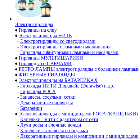
Электро­гирлянды
♦
Гирлянды на елку
♦
Электрогирлянды НИТЬ
-
Электрогирлянды со светодиодами
-
Электрогирлянды с лампами накаливания
-
Гирлянды с фигурными лампами и насадками
♦
Гирлянды МУЛЬТИШАРИКИ
♦
Гирлянды со СВЕЧАМИ
♦
РЕТРО ЛАМПЫ электрогирлянды с большими лампам
♦
ФИГУРНЫЕ ГИРЛЯНДЫ
♦
Электрогирлянды на БАТАРЕЙКАХ
-
Гирлянды НИТИ Дюравайс (Durawise) и др.
-
Гирлянды РОСА
-
Занавесы, сосульки, сетки
-
Декоративные гирлянды
-
Батарейки
♦
Электрогирлянды с минидиодами РОСА (КАПЕЛЬКИ)
-
Капельки - нити с адаптером от сети
-
Лучи росы и ёлочные дожди
-
Капельки - занавесы и сосульки
-
Декоративные гирлянды и композиции с минидиодами