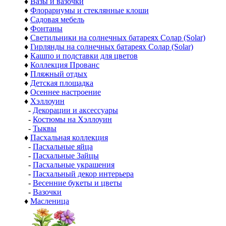
♦
Вазы и вазочки
♦
Флорариумы и стеклянные клоши
♦
Садовая мебель
♦
Фонтаны
♦
Светильники на солнечных батареях Солар (Solar)
♦
Гирлянды на солнечных батареях Солар (Solar)
♦
Кашпо и подставки для цветов
♦
Коллекция Прованс
♦
Пляжный отдых
♦
Детская площадка
♦
Осеннее настроение
♦
Хэллоуин
-
Декорации и аксессуары
-
Костюмы на Хэллоуин
-
Тыквы
♦
Пасхальная коллекция
-
Пасхальные яйца
-
Пасхальные Зайцы
-
Пасхальные украшения
-
Пасхальный декор интерьера
-
Весенние букеты и цветы
-
Вазочки
♦
Масленица