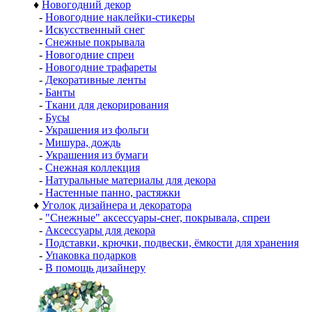
♦
Новогодний декор
-
Новогодние наклейки-стикеры
-
Искусственный снег
-
Снежные покрывала
-
Новогодние спреи
-
Новогодние трафареты
-
Декоративные ленты
-
Банты
-
Ткани для декорирования
-
Бусы
-
Украшения из фольги
-
Мишура, дождь
-
Украшения из бумаги
-
Снежная коллекция
-
Натуральные материалы для декора
-
Настенные панно, растяжки
♦
Уголок дизайнера и декоратора
-
"Снежные" аксессуары-снег, покрывала, спреи
-
Аксессуары для декора
-
Подставки, крючки, подвески, ёмкости для хранения
-
Упаковка подарков
-
В помощь дизайнеру