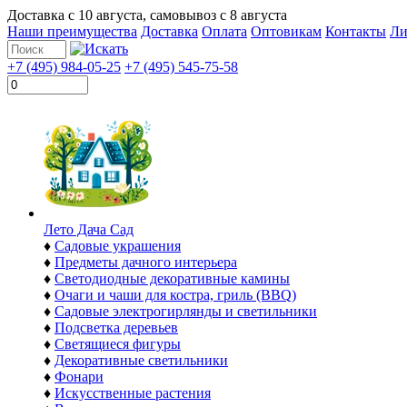
Доставка с
10 августа
, самовывоз с
8 августа
Наши преимущества
Доставка
Оплата
Оптовикам
Контакты
Ли
+7 (495) 984-05-25
+7 (495) 545-75-58
Лето Дача Сад
♦
Садовые украшения
♦
Предметы дачного интерьера
♦
Светодиодные декоративные камины
♦
Очаги и чаши для костра, гриль (BBQ)
♦
Садовые электрогирлянды и светильники
♦
Подсветка деревьев
♦
Светящиеся фигуры
♦
Декоративные светильники
♦
Фонари
♦
Искусственные растения