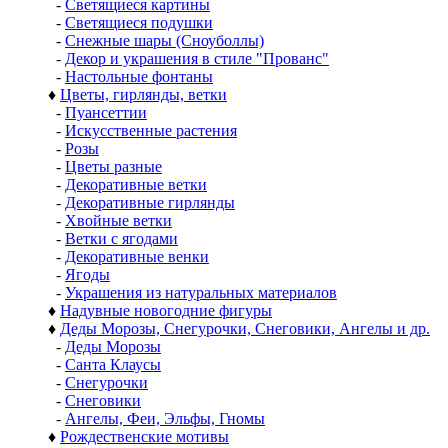
-
Светящиеся картины
-
Светящиеся подушки
-
Снежные шары (Сноуболлы)
-
Декор и украшения в стиле "Прованс"
-
Настольные фонтаны
♦
Цветы, гирлянды, ветки
-
Пуансеттии
-
Искусственные растения
-
Розы
-
Цветы разные
-
Декоративные ветки
-
Декоративные гирлянды
-
Хвойные ветки
-
Ветки с ягодами
-
Декоративные венки
-
Ягоды
-
Украшения из натуральных материалов
♦
Надувные новогодние фигуры
♦
Деды Морозы, Снегурочки, Снеговики, Ангелы и др.
-
Деды Морозы
-
Санта Клаусы
-
Снегурочки
-
Снеговики
-
Ангелы, Феи, Эльфы, Гномы
♦
Рождественские мотивы