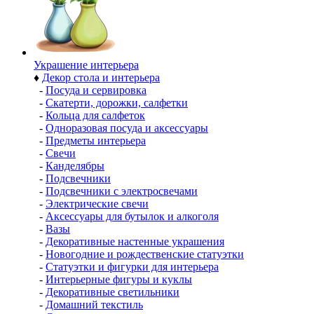
Украшение интерьера
♦
Декор стола и интерьера
-
Посуда и сервировка
-
Скатерти, дорожки, салфетки
-
Кольца для салфеток
-
Одноразовая посуда и аксессуары
-
Предметы интерьера
-
Свечи
-
Канделябры
-
Подсвечники
-
Подсвечники с электросвечами
-
Электрические свечи
-
Аксессуары для бутылок и алкоголя
-
Вазы
-
Декоративные настенные украшения
-
Новогодние и рождественские статуэтки
-
Статуэтки и фигурки для интерьера
-
Интерьерные фигуры и куклы
-
Декоративные светильники
-
Домашний текстиль