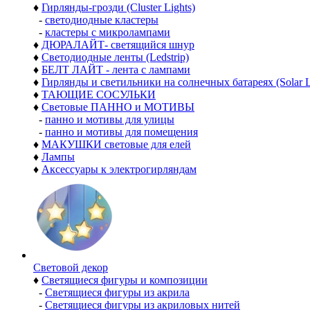
♦
Гирлянды-грозди (Cluster Lights)
-
светодиодные кластеры
-
кластеры с микролампами
♦
ДЮРАЛАЙТ- светящийся шнур
♦
Светодиодные ленты (Ledstrip)
♦
БЕЛТ ЛАЙТ - лента с лампами
♦
Гирлянды и светильники на солнечных батареях (Solar L
♦
ТАЮЩИЕ СОСУЛЬКИ
♦
Световые ПАННО и МОТИВЫ
-
панно и мотивы для улицы
-
панно и мотивы для помещения
♦
МАКУШКИ световые для елей
♦
Лампы
♦
Аксессуары к электрогирляндам
Световой декор
♦
Светящиеся фигуры и композиции
-
Светящиеся фигуры из акрила
-
Светящиеся фигуры из акриловых нитей