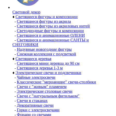
Световой декор
♦
Светящиеся фигуры и композиции
-
Светящиеся фигуры из акрила
-
Светящиеся фигуры из акриловых нитей
-
Светодиодные фигуры и композиции
-
Светящиеся и анимационные ОЛЕНИ
-
Светящиеся и анимационные САНТЫ и
СНЕГОВИКИ
-
Надувные новогодние фигуры
-
Снежная коллекция с подсветкой
♦
Светящиеся деревья
-
Светящиеся мини деревца до 90 см
-
Светящиеся деревья 1-3 м
♦
Электрические свечи и подсвечники
-
Чайные электросвечи
-
Классические "мерцающие" свечи-столбики
-
Свечи с "живым" пламенем
-
Электрические столовые свечи
-
Свечи с "натуральным фитильком"
-
Свечи в стаканах
-
Декоративные свечи
-
Горки с электросвечами
-
Фонари со свечами