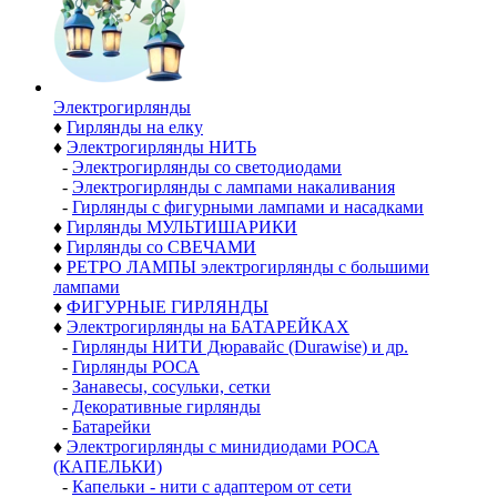
Электро­гирлянды
♦
Гирлянды на елку
♦
Электрогирлянды НИТЬ
-
Электрогирлянды со светодиодами
-
Электрогирлянды с лампами накаливания
-
Гирлянды с фигурными лампами и насадками
♦
Гирлянды МУЛЬТИШАРИКИ
♦
Гирлянды со СВЕЧАМИ
♦
РЕТРО ЛАМПЫ электрогирлянды с большими
лампами
♦
ФИГУРНЫЕ ГИРЛЯНДЫ
♦
Электрогирлянды на БАТАРЕЙКАХ
-
Гирлянды НИТИ Дюравайс (Durawise) и др.
-
Гирлянды РОСА
-
Занавесы, сосульки, сетки
-
Декоративные гирлянды
-
Батарейки
♦
Электрогирлянды с минидиодами РОСА
(КАПЕЛЬКИ)
-
Капельки - нити с адаптером от сети