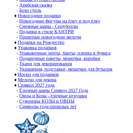
-
Арабская сказка
-
Бохо стиль
♦
Новогодние подарки
-
Новогодние фигуры на ёлку и под ёлку
-
Снежные шары - Сноуболлы
-
Подарки в стиле КАНТРИ
-
Приятные новогодние мелочи
♦
Подарки на Рождество
♦
Упаковка подарков
-
Упаковочные ленты, банты, пленка и бумага
-
Подарочные пакеты, мешочки, коробки
-
Ткани для декорирования
-
Украшения, подставки, мешочки для бутылок
♦
Носки для подарков
♦
Мелочи для декора
♦
Символ 2027 года
-
Ёлочные шары Символ 2027 Года
-
Овцы и Козы - ёлочные игрушки
-
Сувениры КОЗЫ и ОВЦЫ
-
Символы года прошлых лет