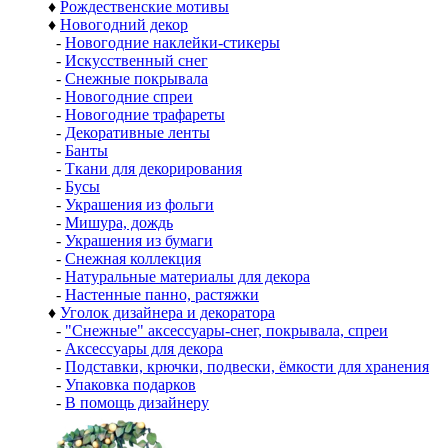
♦
Рождественские мотивы
♦
Новогодний декор
-
Новогодние наклейки-стикеры
-
Искусственный снег
-
Снежные покрывала
-
Новогодние спреи
-
Новогодние трафареты
-
Декоративные ленты
-
Банты
-
Ткани для декорирования
-
Бусы
-
Украшения из фольги
-
Мишура, дождь
-
Украшения из бумаги
-
Снежная коллекция
-
Натуральные материалы для декора
-
Настенные панно, растяжки
♦
Уголок дизайнера и декоратора
-
"Снежные" аксессуары-снег, покрывала, спреи
-
Аксессуары для декора
-
Подставки, крючки, подвески, ёмкости для хранения
-
Упаковка подарков
-
В помощь дизайнеру