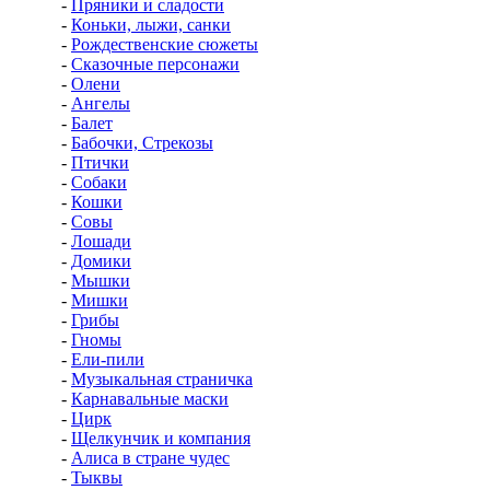
-
Пряники и сладости
-
Коньки, лыжи, санки
-
Рождественские сюжеты
-
Сказочные персонажи
-
Олени
-
Ангелы
-
Балет
-
Бабочки, Стрекозы
-
Птички
-
Собаки
-
Кошки
-
Совы
-
Лошади
-
Домики
-
Мышки
-
Мишки
-
Грибы
-
Гномы
-
Ели-пили
-
Музыкальная страничка
-
Карнавальные маски
-
Цирк
-
Щелкунчик и компания
-
Алиса в стране чудес
-
Тыквы