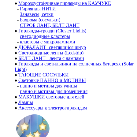
♦
Морозоустойчивые гирлянды на КАУЧУКЕ
-
Гирлянды НИТИ
-
Занавесы, сетки
-
Бахрома (сосульки)
-
СТРОБ ЛАЙТ, БЕЛТ ЛАЙТ
♦
Гирлянды-грозди (Cluster Lights)
-
светодиодные кластеры
-
кластеры с микролампами
♦
ДЮРАЛАЙТ- светящийся шнур
♦
Светодиодные ленты (Ledstrip)
♦
БЕЛТ ЛАЙТ - лента с лампами
♦
Гирлянды и светильники на солнечных батареях (Solar
Light)
♦
ТАЮЩИЕ СОСУЛЬКИ
♦
Световые ПАННО и МОТИВЫ
-
панно и мотивы для улицы
-
панно и мотивы для помещения
♦
МАКУШКИ световые для елей
♦
Лампы
♦
Аксессуары к электрогирляндам