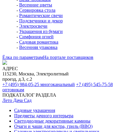
-
Весенние цветы
-
Сервировка стола
-
Романтические свечи
-
Подсвечники и декор
-
Электросвечи
-
Украшения из бумаги
-
Симфония огней
-
Садовая романтика
-
Весенняя упаковка
Ёлка по параметрам
На портале поставщиков
АДРЕС
115230, Москва, Электролитный
проезд, д.3, с.2
+7 (495) 984-05-25
многоканальный
+7 (495) 545-75-58
оптовикам
ПОДКАТАЛОГ РАЗДЕЛА
Лето Дача Сад
Садовые украшения
Предметы дачного интерьера
Светодиодные декоративные камины
Очаги и чаши для костра, гриль (BBQ)
Садовые электрогирлянды и светильники