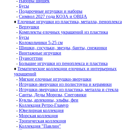
-
Наборы шишек
-
Бусы
-
Подарочные игрушки и наборы
-
Символ 2027 года КОЗА и ОВЦА
♦
Елочные игрушки из пластика, металла, пеноплекса
-
Верхушки
-
Комплекты елочных украшений из пластика
-
Бусы
-
Колокольчики 5-25 см
-
Шишки, сосульки, звезды, банты, снежинки
-
Винтажные игрушки
-
Пуансеттии
-
Большие игрушки из пеноплекса и пластика
♦
Тематические коллекции елочных и интерьерных
украшений
-
Мягкие елочные игрушки-зверушки
-
Игрушки-зверушки из полистоуна и керамики
-
Игрушки-зверушки из пластика, металла и стекла
-
Санты, Деды Морозы, Снеговики
-
Куклы, арлекины, эльфы, феи
-
Коллекция Ретро-Гламур
-
Ювелирная коллекция
-
Морская коллекция
-
Тропическая коллекция
-
Коллекция "Павлин"