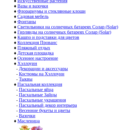
♦
Искусственные растения
♦
Вазы и вазочки
♦
Флорариумы и стеклянные клоши
♦
Садовая мебель
♦
Фонтаны
♦
Светильники на солнечных батареях Солар (Solar)
♦
Гирлянды на солнечных батареях Солар (Solar)
♦
Кашпо и подставки для цветов
♦
Коллекция Прованс
♦
Пляжный отдых
♦
Детская площадка
♦
Осеннее настроение
♦
Хэллоуин
-
Декорации и аксессуары
-
Костюмы на Хэллоуин
-
Тыквы
♦
Пасхальная коллекция
-
Пасхальные яйца
-
Пасхальные Зайцы
-
Пасхальные украшения
-
Пасхальный декор интерьера
-
Весенние букеты и цветы
-
Вазочки
♦
Масленица