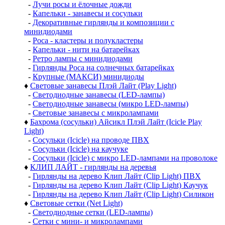
-
Лучи росы и ёлочные дожди
-
Капельки - занавесы и сосульки
-
Декоративные гирлянды и композиции с
минидиодами
-
Роса - кластеры и полукластеры
-
Капельки - нити на батарейках
-
Ретро лампы с минидиодами
-
Гирлянды Роса на солнечных батарейках
-
Крупные (МАКСИ) минидиоды
♦
Световые занавесы Плэй Лайт (Play Light)
-
Светодиодные занавесы (LED-лампы)
-
Светодиодные занавесы (микро LED-лампы)
-
Световые занавесы с микролампами
♦
Бахрома (сосульки) Айсикл Плэй Лайт (Icicle Play
Light)
-
Сосульки (Icicle) на проводе ПВХ
-
Сосульки (Icicle) на каучуке
-
Сосульки (Icicle) с микро LED-лампами на проволоке
♦
КЛИП ЛАЙТ - гирлянды на деревья
-
Гирлянды на дерево Клип Лайт (Clip Light) ПВХ
-
Гирлянды на дерево Клип Лайт (Clip Light) Каучук
-
Гирлянды на дерево Клип Лайт (Clip Light) Силикон
♦
Световые сетки (Net Light)
-
Светодиодные сетки (LED-лампы)
-
Сетки с мини- и микролампами