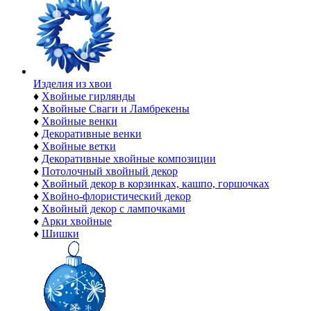
Изделия из хвои
♦
Хвойные гирлянды
♦
Хвойные Сваги и Ламбрекены
♦
Хвойные венки
♦
Декоративные венки
♦
Хвойные ветки
♦
Декоративные хвойные композиции
♦
Потолочный хвойный декор
♦
Хвойный декор в корзинках, кашпо, горшочках
♦
Хвойно-флористический декор
♦
Хвойный декор с лампочками
♦
Арки хвойные
♦
Шишки