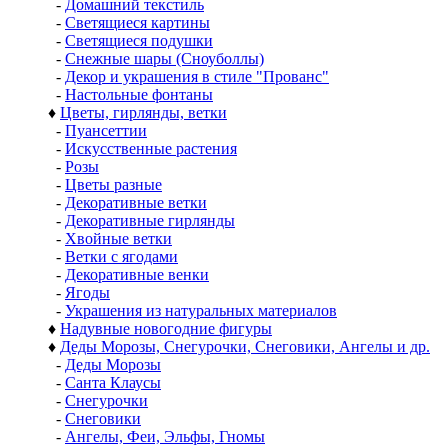
-
Домашний текстиль
-
Светящиеся картины
-
Светящиеся подушки
-
Снежные шары (Сноуболлы)
-
Декор и украшения в стиле "Прованс"
-
Настольные фонтаны
♦
Цветы, гирлянды, ветки
-
Пуансеттии
-
Искусственные растения
-
Розы
-
Цветы разные
-
Декоративные ветки
-
Декоративные гирлянды
-
Хвойные ветки
-
Ветки с ягодами
-
Декоративные венки
-
Ягоды
-
Украшения из натуральных материалов
♦
Надувные новогодние фигуры
♦
Деды Морозы, Снегурочки, Снеговики, Ангелы и др.
-
Деды Морозы
-
Санта Клаусы
-
Снегурочки
-
Снеговики
-
Ангелы, Феи, Эльфы, Гномы