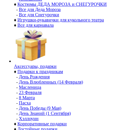
♦
Костюмы ДЕДА МОРОЗА и СНЕГУРОЧКИ
-
Все для Деда Мороза
-
Все для Снегурочки
♦
Игрушки-рукавички для кукольного театра
♦
Все для карнавала
Аксессуары, подарки
♦
Подарки к праздникам
-
День Рождения
-
День Влюбленных (14 Февраля)
-
Масленица
-
23 Февраля
-
8 Марта
-
Пасха
-
День Победы (9 Мая)
-
День Знаний (1 Сентября)
-
Хэллоуин
♦
Корпоративные подарки
♦
Достойные подарки