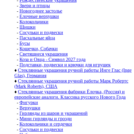
-
Рождественские украшения
-
Звери и птицы
-
Новогоднее застолье
-
Елочные верхушки
-
Колокольчики
-
Шишки
-
Сосульки и подвески
-
Пасхальные яйца
-
Бусы
-
Кошечки, Собачки
-
Светящиеся украшения
-
Коза и Овца - Символ 2027 года
-
Подставки, подвески и крючки для игрушек
♦
Стеклянные украшения ручной работы Инге Глас (Inge
Glas), Германия
♦
Стеклянные украшения ручной работы Марк Робертс
(Mark Roberts), США
♦
Стеклянные украшения фабрики Ёлочка, (Россия) и
европейские аналоги. Классика русского Нового Года
-
Фигурки
-
Верхушки
-
Гирлянды из шаров и украшений
-
Мини гирлянды и грозди
-
Колокольчики и сердечки
-
Сосульки и подвески