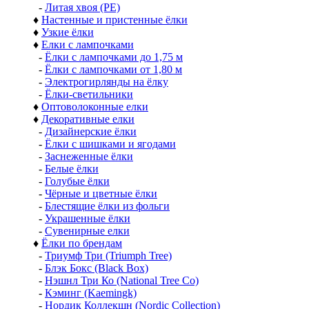
-
Литая хвоя (РЕ)
♦
Настенные и пристенные ёлки
♦
Узкие ёлки
♦
Елки с лампочками
-
Ёлки с лампочками до 1,75 м
-
Ёлки с лампочками от 1,80 м
-
Электрогирлянды на ёлку
-
Ёлки-светильники
♦
Оптоволоконные елки
♦
Декоративные елки
-
Дизайнерские ёлки
-
Ёлки с шишками и ягодами
-
Заснеженные ёлки
-
Белые ёлки
-
Голубые ёлки
-
Чёрные и цветные ёлки
-
Блестящие ёлки из фольги
-
Украшенные ёлки
-
Сувенирные елки
♦
Ёлки по брендам
-
Триумф Три (Triumph Tree)
-
Блэк Бокс (Black Box)
-
Нэшнл Три Ко (National Tree Co)
-
Кэминг (Kaemingk)
-
Нордик Коллекшн (Nordic Collection)