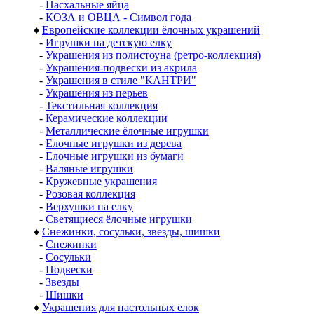
-
Пасхальные яйца
-
КОЗА и ОВЦА - Символ года
♦
Европейские коллекции ёлочных украшений
-
Игрушки на детскую елку
-
Украшения из полистоуна (ретро-коллекция)
-
Украшения-подвески из акрила
-
Украшения в стиле "КАНТРИ"
-
Украшения из перьев
-
Текстильная коллекция
-
Керамические коллекции
-
Металлические ёлочные игрушки
-
Елочные игрушки из дерева
-
Елочные игрушки из бумаги
-
Валяные игрушки
-
Кружевные украшения
-
Розовая коллекция
-
Верхушки на елку
-
Светящиеся ёлочные игрушки
♦
Снежинки, сосульки, звезды, шишки
-
Снежинки
-
Сосульки
-
Подвески
-
Звезды
-
Шишки
♦
Украшения для настольных елок