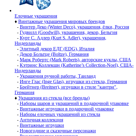
Елочные украшения
♦
Винтажные украшения мировых брендов
-
Винтер Деко (Winter Deco), украшения, ёлки, Россия
-
Гудвилл (Goodwill), украшения, декор, Бельгия
-
Курт С. Адлер (Kurt S. Adler), украшения,
Нидерланды
-
Элитный декор ЕДГ (EDG), Италия
-
Декор Больтце (Boltze), Германия
-
Марк Робертс (Mark Roberts), авторские куклы, США
-
Кэтринс Коллекшн (Katherine’s Collection-Noel), США-
Нидерланды
-
Украшения ручной работы, Таиланд
-
Инге Глас (Inge Glas), игрушки из стекла, Германия
-
Брейтнер (Breitner), игрушки в стиле "кантри",
Германия
♦
Украшения из стекла (все бренды)
-
Наборы шаров и украшений в подарочной упаковке
-
Винтажные игрушки в подарочной упаковке
-
Наборы елочных украшений из стекла
-
Античная коллекция
-
Винтажные игрушки
-
Новогодние и сказочные персонажи