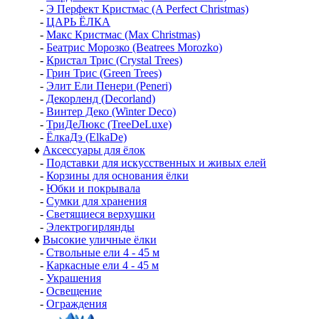
-
Э Перфект Кристмас (A Perfect Christmas)
-
ЦАРЬ ЁЛКА
-
Макс Кристмас (Max Christmas)
-
Беатрис Морозко (Beatrees Morozko)
-
Кристал Трис (Crystal Trees)
-
Грин Трис (Green Trees)
-
Элит Ели Пенери (Peneri)
-
Декорленд (Decorland)
-
Винтер Деко (Winter Deco)
-
ТриДеЛюкс (TreeDeLuxe)
-
ЁлкаДэ (ElkaDe)
♦
Аксессуары для ёлок
-
Подставки для искусственных и живых елей
-
Корзины для основания ёлки
-
Юбки и покрывала
-
Сумки для хранения
-
Светящиеся верхушки
-
Электрогирлянды
♦
Высокие уличные ёлки
-
Ствольные ели 4 - 45 м
-
Каркасные ели 4 - 45 м
-
Украшения
-
Освещение
-
Ограждения