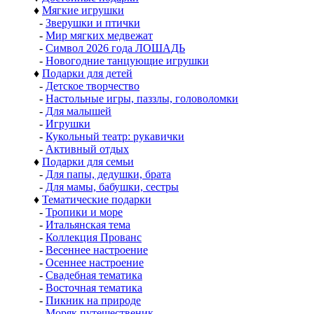
♦
Мягкие игрушки
-
Зверушки и птички
-
Мир мягких медвежат
-
Символ 2026 года ЛОШАДЬ
-
Новогодние танцующие игрушки
♦
Подарки для детей
-
Детское творчество
-
Настольные игры, паззлы, головоломки
-
Для малышей
-
Игрушки
-
Кукольный театр: рукавички
-
Активный отдых
♦
Подарки для семьи
-
Для папы, дедушки, брата
-
Для мамы, бабушки, сестры
♦
Тематические подарки
-
Тропики и море
-
Итальянская тема
-
Коллекция Прованс
-
Весеннее настроение
-
Осеннее настроение
-
Свадебная тематика
-
Восточная тематика
-
Пикник на природе
-
Моряк путешественик