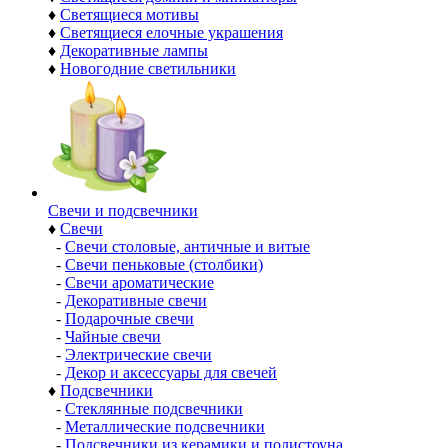
♦
Светящиеся мотивы
♦
Светящиеся елочные украшения
♦
Декоративные лампы
♦
Новогодние светильники
Свечи и подсвечники
♦
Свечи
-
Свечи столовые, античные и витые
-
Свечи пеньковые (столбики)
-
Свечи ароматические
-
Декоративные свечи
-
Подарочные свечи
-
Чайные свечи
-
Электрические свечи
-
Декор и аксессуары для свечей
♦
Подсвечники
-
Стеклянные подсвечники
-
Металлические подсвечники
-
Подсвечники из керамики и полистоуна