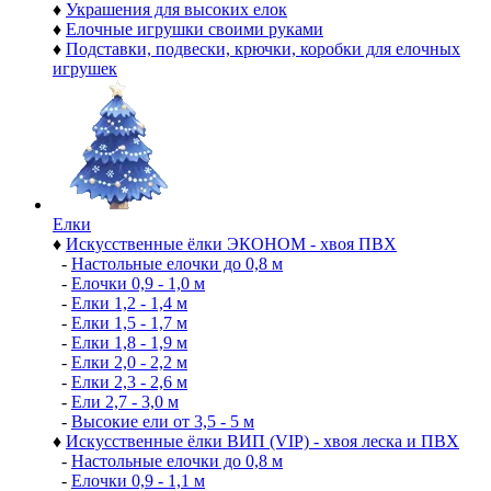
♦
Украшения для высоких елок
♦
Елочные игрушки своими руками
♦
Подставки, подвески, крючки, коробки для елочных
игрушек
Елки
♦
Искусственные ёлки ЭКОНОМ - хвоя ПВХ
-
Настольные елочки до 0,8 м
-
Елочки 0,9 - 1,0 м
-
Елки 1,2 - 1,4 м
-
Елки 1,5 - 1,7 м
-
Елки 1,8 - 1,9 м
-
Елки 2,0 - 2,2 м
-
Елки 2,3 - 2,6 м
-
Ели 2,7 - 3,0 м
-
Высокие ели от 3,5 - 5 м
♦
Искусственные ёлки ВИП (VIP) - хвоя леска и ПВХ
-
Настольные елочки до 0,8 м
-
Елочки 0,9 - 1,1 м