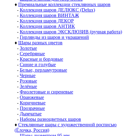
♦
Премиальные коллекции стеклянных шаров
-
Коллекция шаров ДЕЛЮКС (Delux)
-
Коллекция шаров ВИНТАЖ
-
Коллекция шаров ДЕКОР
-
Коллекция шаров АНТИК
-
Коллекция шаров ЭКСКЛЮЗИВ (ручная работа)
-
Гирлянды из шаров и украшений
♦
Шары разных цветов
-
Золотые
-
Серебряные
-
Красные и бордовые
-
Синие и голубые
-
Белые, перламутровые
-
Черные
-
Розовые
-
Зелёные
-
Фиолетовые и сиреневые
-
Оранжевые
-
Коричневые
-
Прозрачные
-
Дымчатые
-
Наборы разноцветных шаров
♦
Стеклянные шары с художественной росписью
(Ёлочка, Россия)
-
Шары диаметром 95 мм