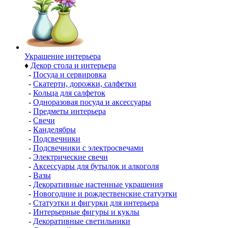
Украшение интерьера
♦
Декор стола и интерьера
-
Посуда и сервировка
-
Скатерти, дорожки, салфетки
-
Кольца для салфеток
-
Одноразовая посуда и аксессуары
-
Предметы интерьера
-
Свечи
-
Канделябры
-
Подсвечники
-
Подсвечники с электросвечами
-
Электрические свечи
-
Аксессуары для бутылок и алкоголя
-
Вазы
-
Декоративные настенные украшения
-
Новогодние и рождественские статуэтки
-
Статуэтки и фигурки для интерьера
-
Интерьерные фигуры и куклы
-
Декоративные светильники