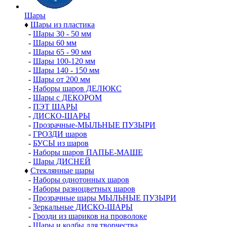
Шары
♦
Шары из пластика
-
Шары 30 - 50 мм
-
Шары 60 мм
-
Шары 65 - 90 мм
-
Шары 100-120 мм
-
Шары 140 - 150 мм
-
Шары от 200 мм
-
Наборы шаров ДЕЛЮКС
-
Шары с ДЕКОРОМ
-
ПЭТ ШАРЫ
-
ДИСКО-ШАРЫ
-
Прозрачные-МЫЛЬНЫЕ ПУЗЫРИ
-
ГРОЗДИ шаров
-
БУСЫ из шаров
-
Наборы шаров ПАПЬЕ-МАШЕ
-
Шары ДИСНЕЙ
♦
Стеклянные шары
-
Наборы однотонных шаров
-
Наборы разноцветных шаров
-
Прозрачные шары МЫЛЬНЫЕ ПУЗЫРИ
-
Зеркальные ДИСКО-ШАРЫ
-
Грозди из шариков на проволоке
-
Шары и колбы для творчества