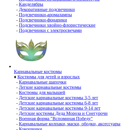
-
Канделябры
-
Декоративные подсвечники
-
Подсвечники-аромалампы
-
Подсвечники-фонарики
-
Подсвечники хвойно-флористические
-
Подсвечники с электросвечами
Карнавальные костюмы
♦
Костюмы для детей и взрослых
-
Карнавальные шапочки
-
Легкие карнавальные костюмы
-
Костюмы для малышей
-
Детские карнавальные костюмы 3-5 лет
-
Детские карнавальные костюмы 6-8 лет
-
Детские карнавальные костюмы 9-14 лет
-
Детские костюмы Деда Мороза и Снегурочи
-
Военная форма "Вспоминая Победу"
-
Карнавальные колпаки, маски, ободки, аксессуары
-
Кокошники