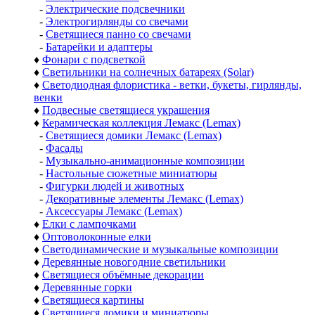
-
Электрические подсвечники
-
Электрогирлянды со свечами
-
Светящиеся панно со свечами
-
Батарейки и адаптеры
♦
Фонари с подсветкой
♦
Светильники на солнечных батареях (Solar)
♦
Светодиодная флористика - ветки, букеты, гирлянды,
венки
♦
Подвесные светящиеся украшения
♦
Керамическая коллекция Лемакс (Lemax)
-
Светящиеся домики Лемакс (Lemax)
-
Фасады
-
Музыкально-анимационные композиции
-
Настольные сюжетные миниатюры
-
Фигурки людей и животных
-
Декоративные элементы Лемакс (Lemax)
-
Аксессуары Лемакс (Lemax)
♦
Елки с лампочками
♦
Оптоволоконные елки
♦
Светодинамические и музыкальные композиции
♦
Деревянные новогодние светильники
♦
Светящиеся объёмные декорации
♦
Деревянные горки
♦
Светящиеся картины
♦
Светящиеся домики и миниатюры