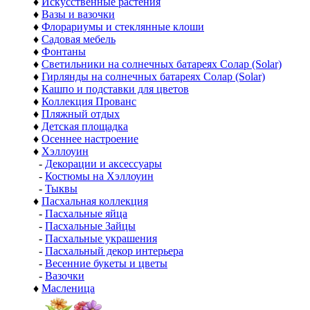
♦
Искусственные растения
♦
Вазы и вазочки
♦
Флорариумы и стеклянные клоши
♦
Садовая мебель
♦
Фонтаны
♦
Светильники на солнечных батареях Солар (Solar)
♦
Гирлянды на солнечных батареях Солар (Solar)
♦
Кашпо и подставки для цветов
♦
Коллекция Прованс
♦
Пляжный отдых
♦
Детская площадка
♦
Осеннее настроение
♦
Хэллоуин
-
Декорации и аксессуары
-
Костюмы на Хэллоуин
-
Тыквы
♦
Пасхальная коллекция
-
Пасхальные яйца
-
Пасхальные Зайцы
-
Пасхальные украшения
-
Пасхальный декор интерьера
-
Весенние букеты и цветы
-
Вазочки
♦
Масленица