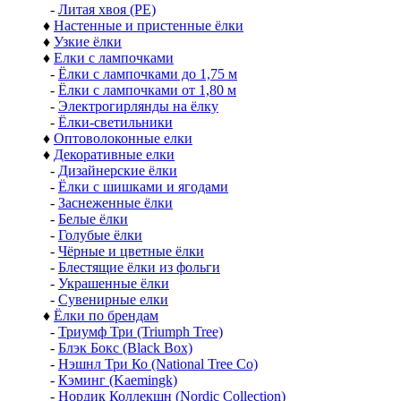
-
Литая хвоя (РЕ)
♦
Настенные и пристенные ёлки
♦
Узкие ёлки
♦
Елки с лампочками
-
Ёлки с лампочками до 1,75 м
-
Ёлки с лампочками от 1,80 м
-
Электрогирлянды на ёлку
-
Ёлки-светильники
♦
Оптоволоконные елки
♦
Декоративные елки
-
Дизайнерские ёлки
-
Ёлки с шишками и ягодами
-
Заснеженные ёлки
-
Белые ёлки
-
Голубые ёлки
-
Чёрные и цветные ёлки
-
Блестящие ёлки из фольги
-
Украшенные ёлки
-
Сувенирные елки
♦
Ёлки по брендам
-
Триумф Три (Triumph Tree)
-
Блэк Бокс (Black Box)
-
Нэшнл Три Ко (National Tree Co)
-
Кэминг (Kaemingk)
-
Нордик Коллекшн (Nordic Collection)