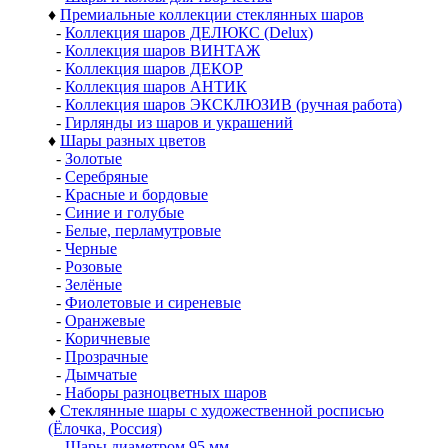
♦
Премиальные коллекции стеклянных шаров
-
Коллекция шаров ДЕЛЮКС (Delux)
-
Коллекция шаров ВИНТАЖ
-
Коллекция шаров ДЕКОР
-
Коллекция шаров АНТИК
-
Коллекция шаров ЭКСКЛЮЗИВ (ручная работа)
-
Гирлянды из шаров и украшений
♦
Шары разных цветов
-
Золотые
-
Серебряные
-
Красные и бордовые
-
Синие и голубые
-
Белые, перламутровые
-
Черные
-
Розовые
-
Зелёные
-
Фиолетовые и сиреневые
-
Оранжевые
-
Коричневые
-
Прозрачные
-
Дымчатые
-
Наборы разноцветных шаров
♦
Стеклянные шары с художественной росписью
(Ёлочка, Россия)
-
Шары диаметром 95 мм