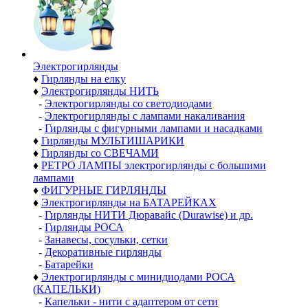
Электро­гирлянды
♦
Гирлянды на елку
♦
Электрогирлянды НИТЬ
-
Электрогирлянды со светодиодами
-
Электрогирлянды с лампами накаливания
-
Гирлянды с фигурными лампами и насадками
♦
Гирлянды МУЛЬТИШАРИКИ
♦
Гирлянды со СВЕЧАМИ
♦
РЕТРО ЛАМПЫ электрогирлянды с большими
лампами
♦
ФИГУРНЫЕ ГИРЛЯНДЫ
♦
Электрогирлянды на БАТАРЕЙКАХ
-
Гирлянды НИТИ Дюравайс (Durawise) и др.
-
Гирлянды РОСА
-
Занавесы, сосульки, сетки
-
Декоративные гирлянды
-
Батарейки
♦
Электрогирлянды с минидиодами РОСА
(КАПЕЛЬКИ)
-
Капельки - нити с адаптером от сети