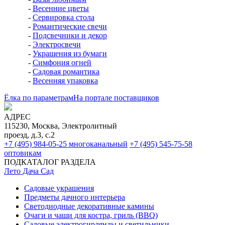
-
Весенние цветы
-
Сервировка стола
-
Романтические свечи
-
Подсвечники и декор
-
Электросвечи
-
Украшения из бумаги
-
Симфония огней
-
Садовая романтика
-
Весенняя упаковка
Ёлка по параметрам
На портале поставщиков
АДРЕС
115230, Москва, Электролитный
проезд, д.3, с.2
+7 (495) 984-05-25
многоканальный
+7 (495) 545-75-58
оптовикам
ПОДКАТАЛОГ РАЗДЕЛА
Лето Дача Сад
Садовые украшения
Предметы дачного интерьера
Светодиодные декоративные камины
Очаги и чаши для костра, гриль (BBQ)
Садовые электрогирлянды и светильники