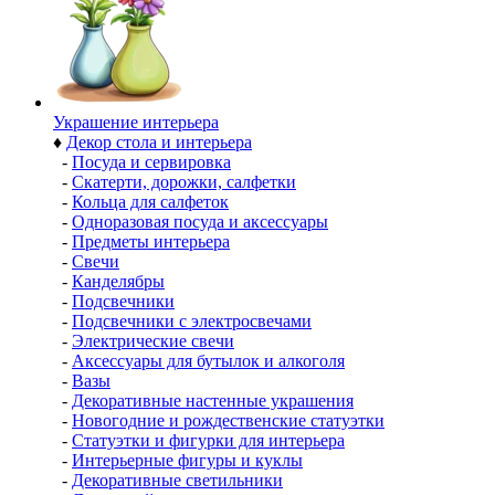
Украшение интерьера
♦
Декор стола и интерьера
-
Посуда и сервировка
-
Скатерти, дорожки, салфетки
-
Кольца для салфеток
-
Одноразовая посуда и аксессуары
-
Предметы интерьера
-
Свечи
-
Канделябры
-
Подсвечники
-
Подсвечники с электросвечами
-
Электрические свечи
-
Аксессуары для бутылок и алкоголя
-
Вазы
-
Декоративные настенные украшения
-
Новогодние и рождественские статуэтки
-
Статуэтки и фигурки для интерьера
-
Интерьерные фигуры и куклы
-
Декоративные светильники