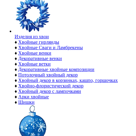
Изделия из хвои
♦
Хвойные гирлянды
♦
Хвойные Сваги и Ламбрекены
♦
Хвойные венки
♦
Декоративные венки
♦
Хвойные ветки
♦
Декоративные хвойные композиции
♦
Потолочный хвойный декор
♦
Хвойный декор в корзинках, кашпо, горшочках
♦
Хвойно-флористический декор
♦
Хвойный декор с лампочками
♦
Арки хвойные
♦
Шишки