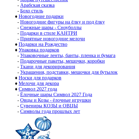
-
Арабская сказка
-
Бохо стиль
♦
Новогодние подарки
-
Новогодние фигуры на ёлку и под ёлку
-
Снежные шары - Сноуболлы
-
Подарки в стиле КАНТРИ
-
Приятные новогодние мелочи
♦
Подарки на Рождество
♦
Упаковка подарков
-
Упаковочные ленты, банты, пленка и бумага
-
Подарочные пакеты, мешочки, коробки
-
Ткани для декорирования
-
Украшения, подставки, мешочки для бутылок
♦
Носки для подарков
♦
Мелочи для декора
♦
Символ 2027 года
-
Ёлочные шары Символ 2027 Года
-
Овцы и Козы - ёлочные игрушки
-
Сувениры КОЗЫ и ОВЦЫ
-
Символы года прошлых лет