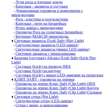
-
Лучи росы и ёлочные дожди
-
Капельки - занавесы и сосульки
-
Декоративные гирлянды и композиции с
минидиодами
-
Роса - кластеры и полукластеры
-
Капельки - нити на батарейках
-
Ретро лампы с минидиодами
-
Гирлянды Роса на солнечных батарейках
-
Крупные (МАКСИ) минидиоды
♦
Световые занавесы Плэй Лайт (Play Light)
-
Светодиодные занавесы (LED-лампы)
-
Светодиодные занавесы (микро LED-лампы)
-
Световые занавесы с микролампами
♦
Бахрома (сосульки) Айсикл Плэй Лайт (Icicle Play
Light)
-
Сосульки (Icicle) на проводе ПВХ
-
Сосульки (Icicle) на каучуке
-
Сосульки (Icicle) с микро LED-лампами на проволоке
♦
КЛИП ЛАЙТ - гирлянды на деревья
-
Гирлянды на дерево Клип Лайт (Clip Light) ПВХ
-
Гирлянды на дерево Клип Лайт (Clip Light) Каучук
-
Гирлянды на дерево Клип Лайт (Clip Light) Силикон
♦
Световые сетки (Net Light)
-
Светодиодные сетки (LED-лампы)
-
Сетки с мини- и микролампами