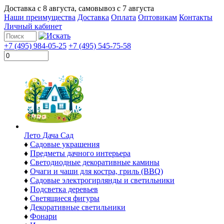
Доставка с
8 августа
, самовывоз с
7 августа
Наши преимущества
Доставка
Оплата
Оптовикам
Контакты
Личный кабинет
+7 (495) 984-05-25
+7 (495) 545-75-58
Лето Дача Сад
♦
Садовые украшения
♦
Предметы дачного интерьера
♦
Светодиодные декоративные камины
♦
Очаги и чаши для костра, гриль (BBQ)
♦
Садовые электрогирлянды и светильники
♦
Подсветка деревьев
♦
Светящиеся фигуры
♦
Декоративные светильники
♦
Фонари