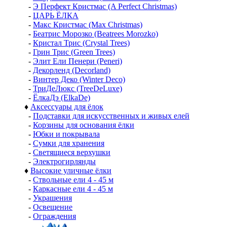
-
Э Перфект Кристмас (A Perfect Christmas)
-
ЦАРЬ ЁЛКА
-
Макс Кристмас (Max Christmas)
-
Беатрис Морозко (Beatrees Morozko)
-
Кристал Трис (Crystal Trees)
-
Грин Трис (Green Trees)
-
Элит Ели Пенери (Peneri)
-
Декорленд (Decorland)
-
Винтер Деко (Winter Deco)
-
ТриДеЛюкс (TreeDeLuxe)
-
ЁлкаДэ (ElkaDe)
♦
Аксессуары для ёлок
-
Подставки для искусственных и живых елей
-
Корзины для основания ёлки
-
Юбки и покрывала
-
Сумки для хранения
-
Светящиеся верхушки
-
Электрогирлянды
♦
Высокие уличные ёлки
-
Ствольные ели 4 - 45 м
-
Каркасные ели 4 - 45 м
-
Украшения
-
Освещение
-
Ограждения