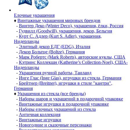
Елочные украшения
♦
Винтажные украшения мировых брендов
-
Винтер Деко (Winter Deco), украшения, ёлки, Россия
-
Гудвилл (Goodwill), украшения, декор, Бельгия
-
Курт С. Адлер (Kurt S. Adler), украшения,
Нидерланды
-
Элитный декор ЕДГ (EDG), Италия
-
Декор Больтце (Boltze), Германия
-
Марк Робертс (Mark Roberts), авторские куклы, США
-
Кэтринс Коллекшн (Katherine’s Collection-Noel), США-
Нидерланды
-
Украшения ручной работы, Таиланд
-
Инге Глас (Inge Glas), игрушки из стекла, Германия
-
Брейтнер (Breitner), игрушки в стиле "кантри",
Германия
♦
Украшения из стекла (все бренды)
-
Наборы шаров и украшений в подарочной упаковке
-
Винтажные игрушки в подарочной упаковке
-
Наборы елочных украшений из стекла
-
Античная коллекция
-
Винтажные игрушки
-
Новогодние и сказочные персонажи