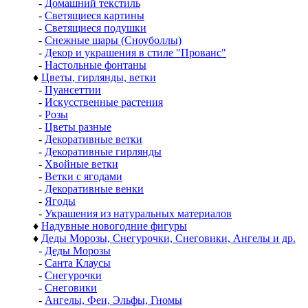
-
Домашний текстиль
-
Светящиеся картины
-
Светящиеся подушки
-
Снежные шары (Сноуболлы)
-
Декор и украшения в стиле "Прованс"
-
Настольные фонтаны
♦
Цветы, гирлянды, ветки
-
Пуансеттии
-
Искусственные растения
-
Розы
-
Цветы разные
-
Декоративные ветки
-
Декоративные гирлянды
-
Хвойные ветки
-
Ветки с ягодами
-
Декоративные венки
-
Ягоды
-
Украшения из натуральных материалов
♦
Надувные новогодние фигуры
♦
Деды Морозы, Снегурочки, Снеговики, Ангелы и др.
-
Деды Морозы
-
Санта Клаусы
-
Снегурочки
-
Снеговики
-
Ангелы, Феи, Эльфы, Гномы