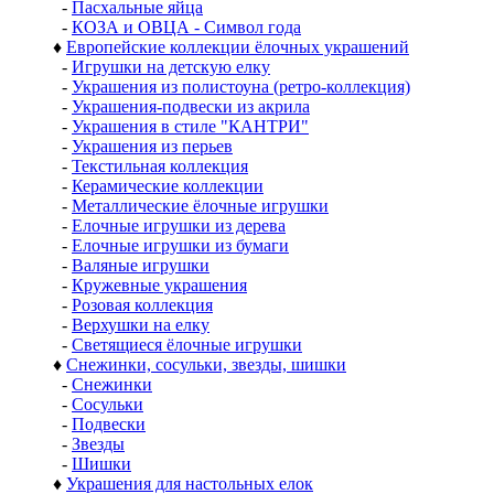
-
Пасхальные яйца
-
КОЗА и ОВЦА - Символ года
♦
Европейские коллекции ёлочных украшений
-
Игрушки на детскую елку
-
Украшения из полистоуна (ретро-коллекция)
-
Украшения-подвески из акрила
-
Украшения в стиле "КАНТРИ"
-
Украшения из перьев
-
Текстильная коллекция
-
Керамические коллекции
-
Металлические ёлочные игрушки
-
Елочные игрушки из дерева
-
Елочные игрушки из бумаги
-
Валяные игрушки
-
Кружевные украшения
-
Розовая коллекция
-
Верхушки на елку
-
Светящиеся ёлочные игрушки
♦
Снежинки, сосульки, звезды, шишки
-
Снежинки
-
Сосульки
-
Подвески
-
Звезды
-
Шишки
♦
Украшения для настольных елок