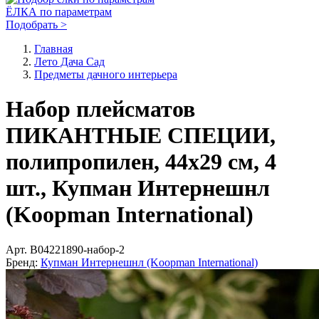
ЁЛКА по параметрам
Подобрать >
Главная
Лето Дача Сад
Предметы дачного интерьера
Набор плейсматов
ПИКАНТНЫЕ СПЕЦИИ,
полипропилен, 44х29 см, 4
шт., Купман Интернешнл
(Koopman International)
Арт.
B04221890-набор-2
Бренд:
Купман Интернешнл (Koopman International)