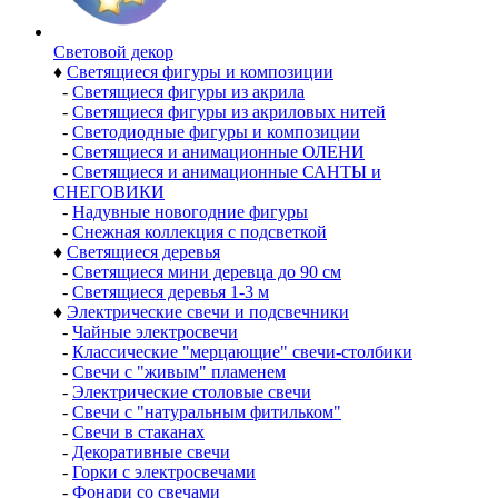
Световой декор
♦
Светящиеся фигуры и композиции
-
Светящиеся фигуры из акрила
-
Светящиеся фигуры из акриловых нитей
-
Светодиодные фигуры и композиции
-
Светящиеся и анимационные ОЛЕНИ
-
Светящиеся и анимационные САНТЫ и
СНЕГОВИКИ
-
Надувные новогодние фигуры
-
Снежная коллекция с подсветкой
♦
Светящиеся деревья
-
Светящиеся мини деревца до 90 см
-
Светящиеся деревья 1-3 м
♦
Электрические свечи и подсвечники
-
Чайные электросвечи
-
Классические "мерцающие" свечи-столбики
-
Свечи с "живым" пламенем
-
Электрические столовые свечи
-
Свечи с "натуральным фитильком"
-
Свечи в стаканах
-
Декоративные свечи
-
Горки с электросвечами
-
Фонари со свечами