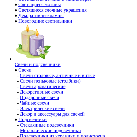
♦
Светящиеся мотивы
♦
Светящиеся елочные украшения
♦
Декоративные лампы
♦
Новогодние светильники
Свечи и подсвечники
♦
Свечи
-
Свечи столовые, античные и витые
-
Свечи пеньковые (столбики)
-
Свечи ароматические
-
Декоративные свечи
-
Подарочные свечи
-
Чайные свечи
-
Электрические свечи
-
Декор и аксессуары для свечей
♦
Подсвечники
-
Стеклянные подсвечники
-
Металлические подсвечники
-
Подсвечники из керамики и полистоуна