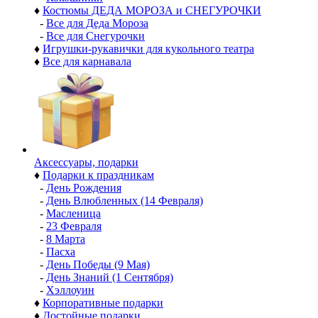
♦
Костюмы ДЕДА МОРОЗА и СНЕГУРОЧКИ
-
Все для Деда Мороза
-
Все для Снегурочки
♦
Игрушки-рукавички для кукольного театра
♦
Все для карнавала
Аксессуары, подарки
♦
Подарки к праздникам
-
День Рождения
-
День Влюбленных (14 Февраля)
-
Масленица
-
23 Февраля
-
8 Марта
-
Пасха
-
День Победы (9 Мая)
-
День Знаний (1 Сентября)
-
Хэллоуин
♦
Корпоративные подарки
♦
Достойные подарки