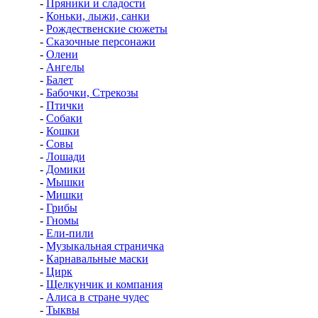
-
Пряники и сладости
-
Коньки, лыжи, санки
-
Рождественские сюжеты
-
Сказочные персонажи
-
Олени
-
Ангелы
-
Балет
-
Бабочки, Стрекозы
-
Птички
-
Собаки
-
Кошки
-
Совы
-
Лошади
-
Домики
-
Мышки
-
Мишки
-
Грибы
-
Гномы
-
Ели-пили
-
Музыкальная страничка
-
Карнавальные маски
-
Цирк
-
Щелкунчик и компания
-
Алиса в стране чудес
-
Тыквы