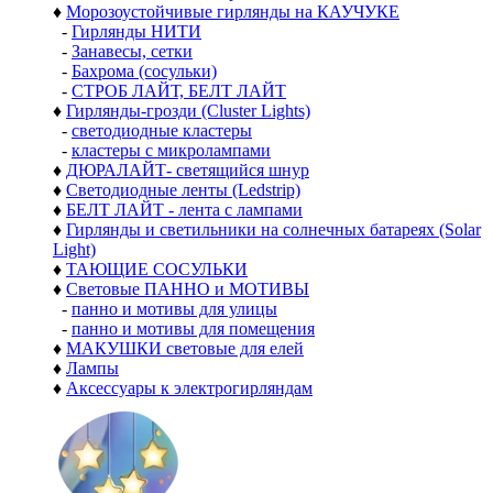
♦
Морозоустойчивые гирлянды на КАУЧУКЕ
-
Гирлянды НИТИ
-
Занавесы, сетки
-
Бахрома (сосульки)
-
СТРОБ ЛАЙТ, БЕЛТ ЛАЙТ
♦
Гирлянды-грозди (Cluster Lights)
-
светодиодные кластеры
-
кластеры с микролампами
♦
ДЮРАЛАЙТ- светящийся шнур
♦
Светодиодные ленты (Ledstrip)
♦
БЕЛТ ЛАЙТ - лента с лампами
♦
Гирлянды и светильники на солнечных батареях (Solar
Light)
♦
ТАЮЩИЕ СОСУЛЬКИ
♦
Световые ПАННО и МОТИВЫ
-
панно и мотивы для улицы
-
панно и мотивы для помещения
♦
МАКУШКИ световые для елей
♦
Лампы
♦
Аксессуары к электрогирляндам