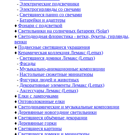
-
Электрические подсвечники
-
Электрогирлянды со свечами
-
Светящиеся панно со свечами
-
Батарейки и адаптеры
♦
Фонари с подсветкой
♦
Светильники на солнечных батареях (Solar)
♦
Светодиодная флористика - ветки, букеты, гирлянды,
венки
♦
Подвесные светящиеся украшения
♦
Керамическая коллекция Лемакс (Lemax)
-
Светящиеся домики Лемакс (Lemax)
-
Фасады
-
Музыкально-анимационные композиции
-
Настольные сюжетные миниатюры
-
Фигурки людей и животных
-
Декоративные элементы Лемакс (Lemax)
-
Аксессуары Лемакс (Lemax)
♦
Елки с лампочками
♦
Оптоволоконные елки
♦
Светодинамические и музыкальные композиции
♦
Деревянные новогодние светильники
♦
Светящиеся объёмные декорации
♦
Деревянные горки
♦
Светящиеся картины
♦
Светящиеся домики и миниатюры