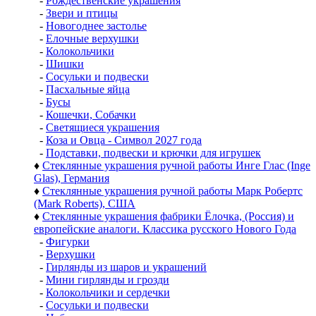
-
Рождественские украшения
-
Звери и птицы
-
Новогоднее застолье
-
Елочные верхушки
-
Колокольчики
-
Шишки
-
Сосульки и подвески
-
Пасхальные яйца
-
Бусы
-
Кошечки, Собачки
-
Светящиеся украшения
-
Коза и Овца - Символ 2027 года
-
Подставки, подвески и крючки для игрушек
♦
Стеклянные украшения ручной работы Инге Глас (Inge
Glas), Германия
♦
Стеклянные украшения ручной работы Марк Робертс
(Mark Roberts), США
♦
Стеклянные украшения фабрики Ёлочка, (Россия) и
европейские аналоги. Классика русского Нового Года
-
Фигурки
-
Верхушки
-
Гирлянды из шаров и украшений
-
Мини гирлянды и грозди
-
Колокольчики и сердечки
-
Сосульки и подвески