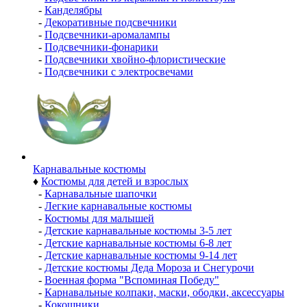
-
Канделябры
-
Декоративные подсвечники
-
Подсвечники-аромалампы
-
Подсвечники-фонарики
-
Подсвечники хвойно-флористические
-
Подсвечники с электросвечами
Карнавальные костюмы
♦
Костюмы для детей и взрослых
-
Карнавальные шапочки
-
Легкие карнавальные костюмы
-
Костюмы для малышей
-
Детские карнавальные костюмы 3-5 лет
-
Детские карнавальные костюмы 6-8 лет
-
Детские карнавальные костюмы 9-14 лет
-
Детские костюмы Деда Мороза и Снегурочи
-
Военная форма "Вспоминая Победу"
-
Карнавальные колпаки, маски, ободки, аксессуары
-
Кокошники