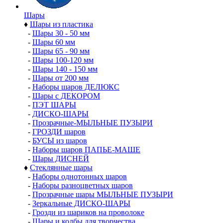
Шары
♦
Шары из пластика
-
Шары 30 - 50 мм
-
Шары 60 мм
-
Шары 65 - 90 мм
-
Шары 100-120 мм
-
Шары 140 - 150 мм
-
Шары от 200 мм
-
Наборы шаров ДЕЛЮКС
-
Шары с ДЕКОРОМ
-
ПЭТ ШАРЫ
-
ДИСКО-ШАРЫ
-
Прозрачные-МЫЛЬНЫЕ ПУЗЫРИ
-
ГРОЗДИ шаров
-
БУСЫ из шаров
-
Наборы шаров ПАПЬЕ-МАШЕ
-
Шары ДИСНЕЙ
♦
Стеклянные шары
-
Наборы однотонных шаров
-
Наборы разноцветных шаров
-
Прозрачные шары МЫЛЬНЫЕ ПУЗЫРИ
-
Зеркальные ДИСКО-ШАРЫ
-
Грозди из шариков на проволоке
-
Шары и колбы для творчества