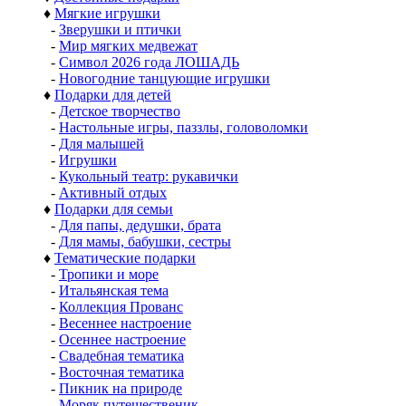
♦
Мягкие игрушки
-
Зверушки и птички
-
Мир мягких медвежат
-
Символ 2026 года ЛОШАДЬ
-
Новогодние танцующие игрушки
♦
Подарки для детей
-
Детское творчество
-
Настольные игры, паззлы, головоломки
-
Для малышей
-
Игрушки
-
Кукольный театр: рукавички
-
Активный отдых
♦
Подарки для семьи
-
Для папы, дедушки, брата
-
Для мамы, бабушки, сестры
♦
Тематические подарки
-
Тропики и море
-
Итальянская тема
-
Коллекция Прованс
-
Весеннее настроение
-
Осеннее настроение
-
Свадебная тематика
-
Восточная тематика
-
Пикник на природе
-
Моряк путешественик