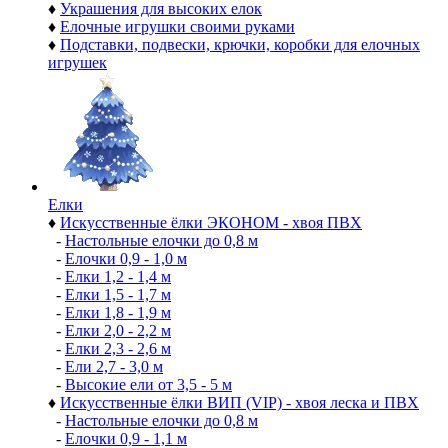
♦
Украшения для высоких елок
♦
Елочные игрушки своими руками
♦
Подставки, подвески, крючки, коробки для елочных
игрушек
Елки
♦
Искусственные ёлки ЭКОНОМ - хвоя ПВХ
-
Настольные елочки до 0,8 м
-
Елочки 0,9 - 1,0 м
-
Елки 1,2 - 1,4 м
-
Елки 1,5 - 1,7 м
-
Елки 1,8 - 1,9 м
-
Елки 2,0 - 2,2 м
-
Елки 2,3 - 2,6 м
-
Ели 2,7 - 3,0 м
-
Высокие ели от 3,5 - 5 м
♦
Искусственные ёлки ВИП (VIP) - хвоя леска и ПВХ
-
Настольные елочки до 0,8 м
-
Елочки 0,9 - 1,1 м