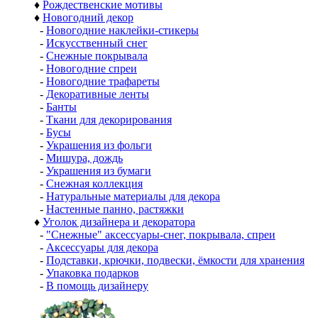
♦
Рождественские мотивы
♦
Новогодний декор
-
Новогодние наклейки-стикеры
-
Искусственный снег
-
Снежные покрывала
-
Новогодние спреи
-
Новогодние трафареты
-
Декоративные ленты
-
Банты
-
Ткани для декорирования
-
Бусы
-
Украшения из фольги
-
Мишура, дождь
-
Украшения из бумаги
-
Снежная коллекция
-
Натуральные материалы для декора
-
Настенные панно, растяжки
♦
Уголок дизайнера и декоратора
-
"Снежные" аксессуары-снег, покрывала, спреи
-
Аксессуары для декора
-
Подставки, крючки, подвески, ёмкости для хранения
-
Упаковка подарков
-
В помощь дизайнеру