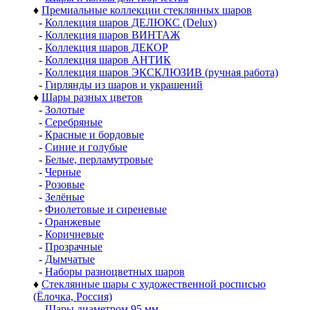
♦
Премиальные коллекции стеклянных шаров
-
Коллекция шаров ДЕЛЮКС (Delux)
-
Коллекция шаров ВИНТАЖ
-
Коллекция шаров ДЕКОР
-
Коллекция шаров АНТИК
-
Коллекция шаров ЭКСКЛЮЗИВ (ручная работа)
-
Гирлянды из шаров и украшений
♦
Шары разных цветов
-
Золотые
-
Серебряные
-
Красные и бордовые
-
Синие и голубые
-
Белые, перламутровые
-
Черные
-
Розовые
-
Зелёные
-
Фиолетовые и сиреневые
-
Оранжевые
-
Коричневые
-
Прозрачные
-
Дымчатые
-
Наборы разноцветных шаров
♦
Стеклянные шары с художественной росписью
(Ёлочка, Россия)
-
Шары диаметром 95 мм