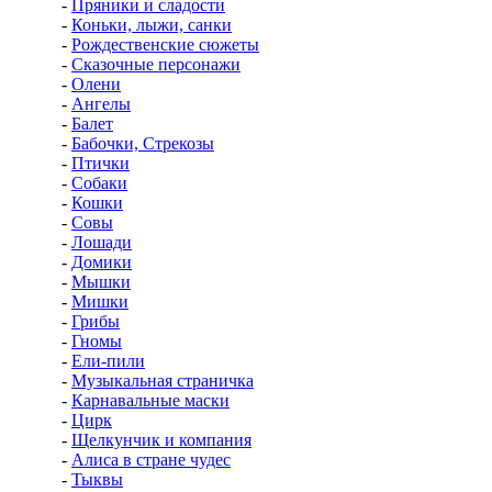
-
Пряники и сладости
-
Коньки, лыжи, санки
-
Рождественские сюжеты
-
Сказочные персонажи
-
Олени
-
Ангелы
-
Балет
-
Бабочки, Стрекозы
-
Птички
-
Собаки
-
Кошки
-
Совы
-
Лошади
-
Домики
-
Мышки
-
Мишки
-
Грибы
-
Гномы
-
Ели-пили
-
Музыкальная страничка
-
Карнавальные маски
-
Цирк
-
Щелкунчик и компания
-
Алиса в стране чудес
-
Тыквы