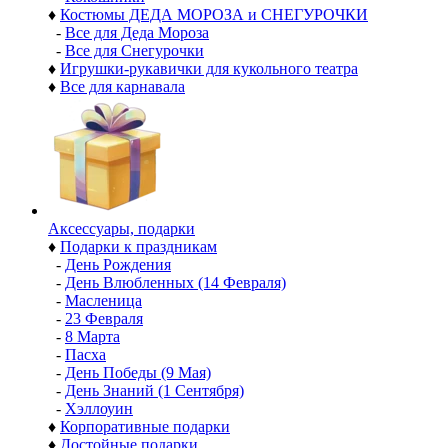
♦
Костюмы ДЕДА МОРОЗА и СНЕГУРОЧКИ
-
Все для Деда Мороза
-
Все для Снегурочки
♦
Игрушки-рукавички для кукольного театра
♦
Все для карнавала
Аксессуары, подарки
♦
Подарки к праздникам
-
День Рождения
-
День Влюбленных (14 Февраля)
-
Масленица
-
23 Февраля
-
8 Марта
-
Пасха
-
День Победы (9 Мая)
-
День Знаний (1 Сентября)
-
Хэллоуин
♦
Корпоративные подарки
♦
Достойные подарки