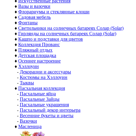
♦
Искусственные растения
♦
Вазы и вазочки
♦
Флорариумы и стеклянные клоши
♦
Садовая мебель
♦
Фонтаны
♦
Светильники на солнечных батареях Солар (Solar)
♦
Гирлянды на солнечных батареях Солар (Solar)
♦
Кашпо и подставки для цветов
♦
Коллекция Прованс
♦
Пляжный отдых
♦
Детская площадка
♦
Осеннее настроение
♦
Хэллоуин
-
Декорации и аксессуары
-
Костюмы на Хэллоуин
-
Тыквы
♦
Пасхальная коллекция
-
Пасхальные яйца
-
Пасхальные Зайцы
-
Пасхальные украшения
-
Пасхальный декор интерьера
-
Весенние букеты и цветы
-
Вазочки
♦
Масленица