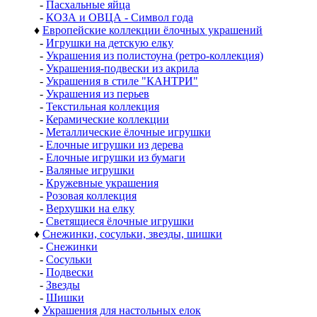
-
Пасхальные яйца
-
КОЗА и ОВЦА - Символ года
♦
Европейские коллекции ёлочных украшений
-
Игрушки на детскую елку
-
Украшения из полистоуна (ретро-коллекция)
-
Украшения-подвески из акрила
-
Украшения в стиле "КАНТРИ"
-
Украшения из перьев
-
Текстильная коллекция
-
Керамические коллекции
-
Металлические ёлочные игрушки
-
Елочные игрушки из дерева
-
Елочные игрушки из бумаги
-
Валяные игрушки
-
Кружевные украшения
-
Розовая коллекция
-
Верхушки на елку
-
Светящиеся ёлочные игрушки
♦
Снежинки, сосульки, звезды, шишки
-
Снежинки
-
Сосульки
-
Подвески
-
Звезды
-
Шишки
♦
Украшения для настольных елок