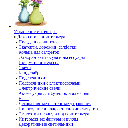
Украшение интерьера
♦
Декор стола и интерьера
-
Посуда и сервировка
-
Скатерти, дорожки, салфетки
-
Кольца для салфеток
-
Одноразовая посуда и аксессуары
-
Предметы интерьера
-
Свечи
-
Канделябры
-
Подсвечники
-
Подсвечники с электросвечами
-
Электрические свечи
-
Аксессуары для бутылок и алкоголя
-
Вазы
-
Декоративные настенные украшения
-
Новогодние и рождественские статуэтки
-
Статуэтки и фигурки для интерьера
-
Интерьерные фигуры и куклы
-
Декоративные светильники