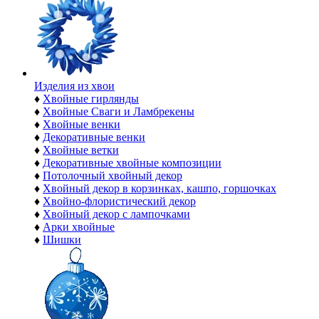
Изделия из хвои
♦
Хвойные гирлянды
♦
Хвойные Сваги и Ламбрекены
♦
Хвойные венки
♦
Декоративные венки
♦
Хвойные ветки
♦
Декоративные хвойные композиции
♦
Потолочный хвойный декор
♦
Хвойный декор в корзинках, кашпо, горшочках
♦
Хвойно-флористический декор
♦
Хвойный декор с лампочками
♦
Арки хвойные
♦
Шишки