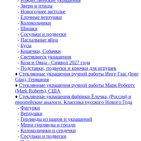
-
Рождественские украшения
-
Звери и птицы
-
Новогоднее застолье
-
Елочные верхушки
-
Колокольчики
-
Шишки
-
Сосульки и подвески
-
Пасхальные яйца
-
Бусы
-
Кошечки, Собачки
-
Светящиеся украшения
-
Коза и Овца - Символ 2027 года
-
Подставки, подвески и крючки для игрушек
♦
Стеклянные украшения ручной работы Инге Глас (Inge
Glas), Германия
♦
Стеклянные украшения ручной работы Марк Робертс
(Mark Roberts), США
♦
Стеклянные украшения фабрики Ёлочка, (Россия) и
европейские аналоги. Классика русского Нового Года
-
Фигурки
-
Верхушки
-
Гирлянды из шаров и украшений
-
Мини гирлянды и грозди
-
Колокольчики и сердечки
-
Сосульки и подвески