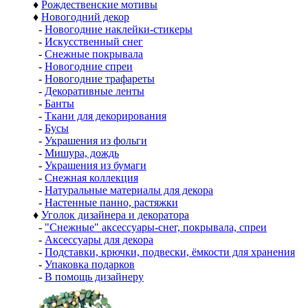
♦
Рождественские мотивы
♦
Новогодний декор
-
Новогодние наклейки-стикеры
-
Искусственный снег
-
Снежные покрывала
-
Новогодние спреи
-
Новогодние трафареты
-
Декоративные ленты
-
Банты
-
Ткани для декорирования
-
Бусы
-
Украшения из фольги
-
Мишура, дождь
-
Украшения из бумаги
-
Снежная коллекция
-
Натуральные материалы для декора
-
Настенные панно, растяжки
♦
Уголок дизайнера и декоратора
-
"Снежные" аксессуары-снег, покрывала, спреи
-
Аксессуары для декора
-
Подставки, крючки, подвески, ёмкости для хранения
-
Упаковка подарков
-
В помощь дизайнеру