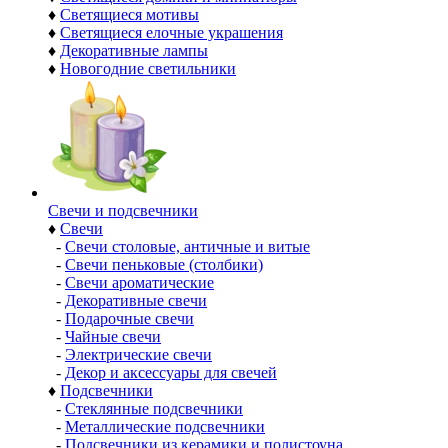
♦
Светящиеся мотивы
♦
Светящиеся елочные украшения
♦
Декоративные лампы
♦
Новогодние светильники
Свечи и подсвечники
♦
Свечи
-
Свечи столовые, античные и витые
-
Свечи пеньковые (столбики)
-
Свечи ароматические
-
Декоративные свечи
-
Подарочные свечи
-
Чайные свечи
-
Электрические свечи
-
Декор и аксессуары для свечей
♦
Подсвечники
-
Стеклянные подсвечники
-
Металлические подсвечники
-
Подсвечники из керамики и полистоуна