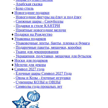
-
Арабская сказка
-
Бохо стиль
♦
Новогодние подарки
-
Новогодние фигуры на ёлку и под ёлку
-
Снежные шары - Сноуболлы
-
Подарки в стиле КАНТРИ
-
Приятные новогодние мелочи
♦
Подарки на Рождество
♦
Упаковка подарков
-
Упаковочные ленты, банты, пленка и бумага
-
Подарочные пакеты, мешочки, коробки
-
Ткани для декорирования
-
Украшения, подставки, мешочки для бутылок
♦
Носки для подарков
♦
Мелочи для декора
♦
Символ 2027 года
-
Ёлочные шары Символ 2027 Года
-
Овцы и Козы - ёлочные игрушки
-
Сувениры КОЗЫ и ОВЦЫ
-
Символы года прошлых лет