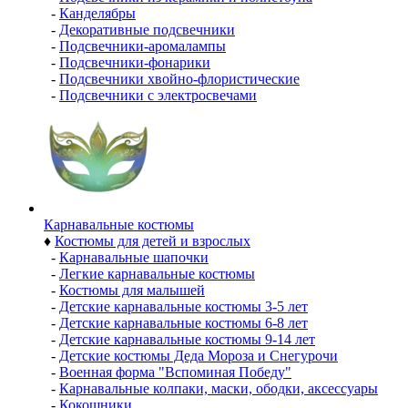
-
Канделябры
-
Декоративные подсвечники
-
Подсвечники-аромалампы
-
Подсвечники-фонарики
-
Подсвечники хвойно-флористические
-
Подсвечники с электросвечами
Карнавальные костюмы
♦
Костюмы для детей и взрослых
-
Карнавальные шапочки
-
Легкие карнавальные костюмы
-
Костюмы для малышей
-
Детские карнавальные костюмы 3-5 лет
-
Детские карнавальные костюмы 6-8 лет
-
Детские карнавальные костюмы 9-14 лет
-
Детские костюмы Деда Мороза и Снегурочи
-
Военная форма "Вспоминая Победу"
-
Карнавальные колпаки, маски, ободки, аксессуары
-
Кокошники