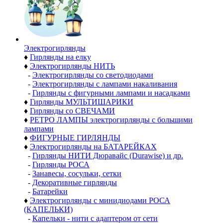
Электро­гирлянды
♦
Гирлянды на елку
♦
Электрогирлянды НИТЬ
-
Электрогирлянды со светодиодами
-
Электрогирлянды с лампами накаливания
-
Гирлянды с фигурными лампами и насадками
♦
Гирлянды МУЛЬТИШАРИКИ
♦
Гирлянды со СВЕЧАМИ
♦
РЕТРО ЛАМПЫ электрогирлянды с большими
лампами
♦
ФИГУРНЫЕ ГИРЛЯНДЫ
♦
Электрогирлянды на БАТАРЕЙКАХ
-
Гирлянды НИТИ Дюравайс (Durawise) и др.
-
Гирлянды РОСА
-
Занавесы, сосульки, сетки
-
Декоративные гирлянды
-
Батарейки
♦
Электрогирлянды с минидиодами РОСА
(КАПЕЛЬКИ)
-
Капельки - нити с адаптером от сети