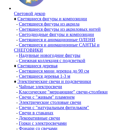
Световой декор
♦
Светящиеся фигуры и композиции
-
Светящиеся фигуры из акрила
-
Светящиеся фигуры из акриловых нитей
-
Светодиодные фигуры и композиции
-
Светящиеся и анимационные ОЛЕНИ
-
Светящиеся и анимационные САНТЫ и
СНЕГОВИКИ
-
Надувные новогодние фигуры
-
Снежная коллекция с подсветкой
♦
Светящиеся деревья
-
Светящиеся мини деревца до 90 см
-
Светящиеся деревья 1-3 м
♦
Электрические свечи и подсвечники
-
Чайные электросвечи
-
Классические "мерцающие" свечи-столбики
-
Свечи с "живым" пламенем
-
Электрические столовые свечи
-
Свечи с "натуральным фитильком"
-
Свечи в стаканах
-
Декоративные свечи
-
Горки с электросвечами
-
Фонари со свечами