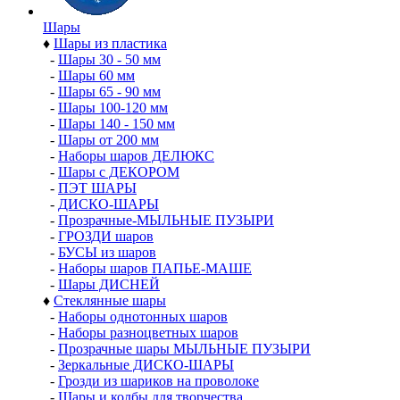
Шары
♦
Шары из пластика
-
Шары 30 - 50 мм
-
Шары 60 мм
-
Шары 65 - 90 мм
-
Шары 100-120 мм
-
Шары 140 - 150 мм
-
Шары от 200 мм
-
Наборы шаров ДЕЛЮКС
-
Шары с ДЕКОРОМ
-
ПЭТ ШАРЫ
-
ДИСКО-ШАРЫ
-
Прозрачные-МЫЛЬНЫЕ ПУЗЫРИ
-
ГРОЗДИ шаров
-
БУСЫ из шаров
-
Наборы шаров ПАПЬЕ-МАШЕ
-
Шары ДИСНЕЙ
♦
Стеклянные шары
-
Наборы однотонных шаров
-
Наборы разноцветных шаров
-
Прозрачные шары МЫЛЬНЫЕ ПУЗЫРИ
-
Зеркальные ДИСКО-ШАРЫ
-
Грозди из шариков на проволоке
-
Шары и колбы для творчества