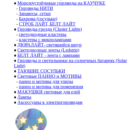
♦
Морозоустойчивые гирлянды на КАУЧУКЕ
-
Гирлянды НИТИ
-
Занавесы, сетки
-
Бахрома (сосульки)
-
СТРОБ ЛАЙТ, БЕЛТ ЛАЙТ
♦
Гирлянды-грозди (Cluster Lights)
-
светодиодные кластеры
-
кластеры с микролампами
♦
ДЮРАЛАЙТ- светящийся шнур
♦
Светодиодные ленты (Ledstrip)
♦
БЕЛТ ЛАЙТ - лента с лампами
♦
Гирлянды и светильники на солнечных батареях (Solar
Light)
♦
ТАЮЩИЕ СОСУЛЬКИ
♦
Световые ПАННО и МОТИВЫ
-
панно и мотивы для улицы
-
панно и мотивы для помещения
♦
МАКУШКИ световые для елей
♦
Лампы
♦
Аксессуары к электрогирляндам