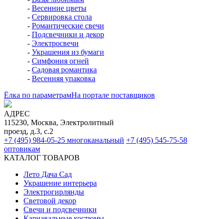
-
Весенние цветы
-
Сервировка стола
-
Романтические свечи
-
Подсвечники и декор
-
Электросвечи
-
Украшения из бумаги
-
Симфония огней
-
Садовая романтика
-
Весенняя упаковка
Ёлка по параметрам
На портале поставщиков
АДРЕС
115230, Москва, Электролитный
проезд, д.3, с.2
+7 (495) 984-05-25
многоканальный
+7 (495) 545-75-58
оптовикам
КАТАЛОГ ТОВАРОВ
Лето Дача Сад
Украшение интерьера
Электро­гирлянды
Световой декор
Свечи и подсвечники
Карнавальные костюмы