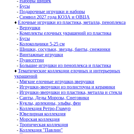
-
Наборы шишек
-
Бусы
-
Подарочные игрушки и наборы
-
Символ 2027 года КОЗА и ОВЦА
♦
Елочные игрушки из пластика, металла, пеноплекса
-
Верхушки
-
Комплекты елочных украшений из пластика
-
Бусы
-
Колокольчики 5-25 см
-
Шишки, сосульки, звезды, банты, снежинки
-
Винтажные игрушки
-
Пуансеттии
-
Большие игрушки из пеноплекса и пластика
♦
Тематические коллекции елочных и интерьерных
украшений
-
Мягкие елочные игрушки-зверушки
-
Игрушки-зверушки из полистоуна и керамики
-
Игрушки-зверушки из пластика, металла и стекла
-
Санты, Деды Морозы, Снеговики
-
Куклы, арлекины, эльфы, феи
-
Коллекция Ретро-Гламур
-
Ювелирная коллекция
-
Морская коллекция
-
Тропическая коллекция
-
Коллекция "Павлин"