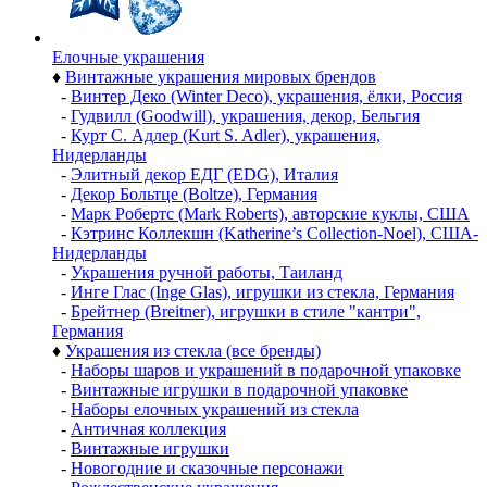
Елочные украшения
♦
Винтажные украшения мировых брендов
-
Винтер Деко (Winter Deco), украшения, ёлки, Россия
-
Гудвилл (Goodwill), украшения, декор, Бельгия
-
Курт С. Адлер (Kurt S. Adler), украшения,
Нидерланды
-
Элитный декор ЕДГ (EDG), Италия
-
Декор Больтце (Boltze), Германия
-
Марк Робертс (Mark Roberts), авторские куклы, США
-
Кэтринс Коллекшн (Katherine’s Collection-Noel), США-
Нидерланды
-
Украшения ручной работы, Таиланд
-
Инге Глас (Inge Glas), игрушки из стекла, Германия
-
Брейтнер (Breitner), игрушки в стиле "кантри",
Германия
♦
Украшения из стекла (все бренды)
-
Наборы шаров и украшений в подарочной упаковке
-
Винтажные игрушки в подарочной упаковке
-
Наборы елочных украшений из стекла
-
Античная коллекция
-
Винтажные игрушки
-
Новогодние и сказочные персонажи