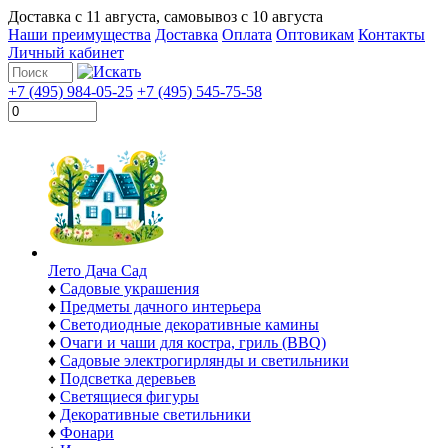
Доставка с
11 августа
, самовывоз с
10 августа
Наши преимущества
Доставка
Оплата
Оптовикам
Контакты
Личный кабинет
+7 (495) 984-05-25
+7 (495) 545-75-58
Лето Дача Сад
♦
Садовые украшения
♦
Предметы дачного интерьера
♦
Светодиодные декоративные камины
♦
Очаги и чаши для костра, гриль (BBQ)
♦
Садовые электрогирлянды и светильники
♦
Подсветка деревьев
♦
Светящиеся фигуры
♦
Декоративные светильники
♦
Фонари