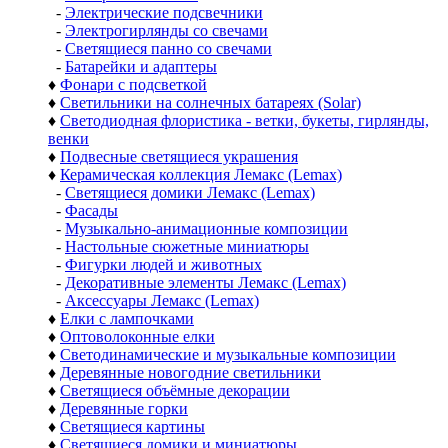
-
Электрические подсвечники
-
Электрогирлянды со свечами
-
Светящиеся панно со свечами
-
Батарейки и адаптеры
♦
Фонари с подсветкой
♦
Светильники на солнечных батареях (Solar)
♦
Светодиодная флористика - ветки, букеты, гирлянды,
венки
♦
Подвесные светящиеся украшения
♦
Керамическая коллекция Лемакс (Lemax)
-
Светящиеся домики Лемакс (Lemax)
-
Фасады
-
Музыкально-анимационные композиции
-
Настольные сюжетные миниатюры
-
Фигурки людей и животных
-
Декоративные элементы Лемакс (Lemax)
-
Аксессуары Лемакс (Lemax)
♦
Елки с лампочками
♦
Оптоволоконные елки
♦
Светодинамические и музыкальные композиции
♦
Деревянные новогодние светильники
♦
Светящиеся объёмные декорации
♦
Деревянные горки
♦
Светящиеся картины
♦
Светящиеся домики и миниатюры