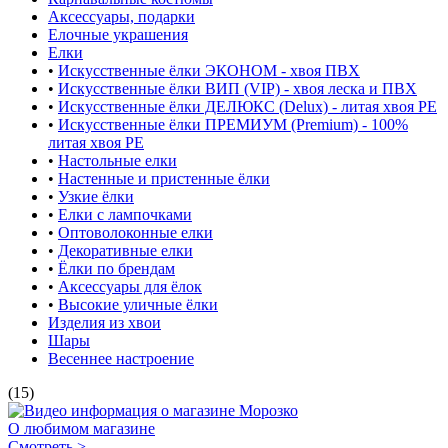
Аксессуары, подарки
Елочные украшения
Елки
•
Искусственные ёлки ЭКОНОМ - хвоя ПВХ
•
Искусственные ёлки ВИП (VIP) - хвоя леска и ПВХ
•
Искусственные ёлки ДЕЛЮКС (Delux) - литая хвоя РЕ
•
Искусственные ёлки ПРЕМИУМ (Premium) - 100%
литая хвоя РЕ
•
Настольные елки
•
Настенные и пристенные ёлки
•
Узкие ёлки
•
Елки с лампочками
•
Оптоволоконные елки
•
Декоративные елки
•
Ёлки по брендам
•
Аксессуары для ёлок
•
Высокие уличные ёлки
Изделия из хвои
Шары
Весеннее настроение
(15)
О любимом магазине
Смотреть >