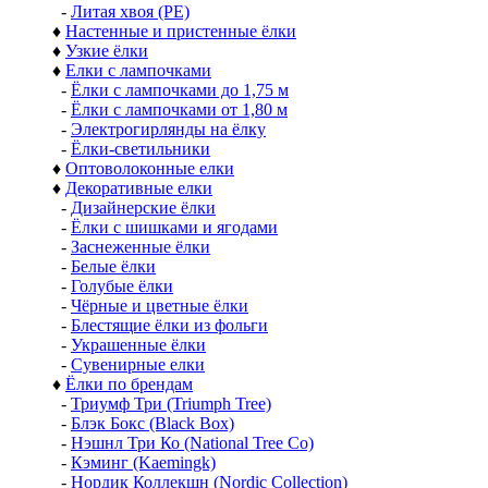
-
Литая хвоя (РЕ)
♦
Настенные и пристенные ёлки
♦
Узкие ёлки
♦
Елки с лампочками
-
Ёлки с лампочками до 1,75 м
-
Ёлки с лампочками от 1,80 м
-
Электрогирлянды на ёлку
-
Ёлки-светильники
♦
Оптоволоконные елки
♦
Декоративные елки
-
Дизайнерские ёлки
-
Ёлки с шишками и ягодами
-
Заснеженные ёлки
-
Белые ёлки
-
Голубые ёлки
-
Чёрные и цветные ёлки
-
Блестящие ёлки из фольги
-
Украшенные ёлки
-
Сувенирные елки
♦
Ёлки по брендам
-
Триумф Три (Triumph Tree)
-
Блэк Бокс (Black Box)
-
Нэшнл Три Ко (National Tree Co)
-
Кэминг (Kaemingk)
-
Нордик Коллекшн (Nordic Collection)