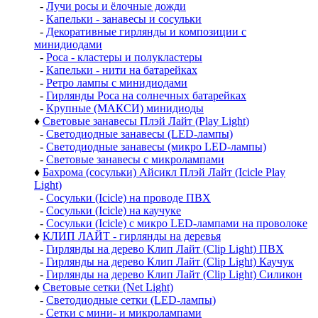
-
Лучи росы и ёлочные дожди
-
Капельки - занавесы и сосульки
-
Декоративные гирлянды и композиции с
минидиодами
-
Роса - кластеры и полукластеры
-
Капельки - нити на батарейках
-
Ретро лампы с минидиодами
-
Гирлянды Роса на солнечных батарейках
-
Крупные (МАКСИ) минидиоды
♦
Световые занавесы Плэй Лайт (Play Light)
-
Светодиодные занавесы (LED-лампы)
-
Светодиодные занавесы (микро LED-лампы)
-
Световые занавесы с микролампами
♦
Бахрома (сосульки) Айсикл Плэй Лайт (Icicle Play
Light)
-
Сосульки (Icicle) на проводе ПВХ
-
Сосульки (Icicle) на каучуке
-
Сосульки (Icicle) с микро LED-лампами на проволоке
♦
КЛИП ЛАЙТ - гирлянды на деревья
-
Гирлянды на дерево Клип Лайт (Clip Light) ПВХ
-
Гирлянды на дерево Клип Лайт (Clip Light) Каучук
-
Гирлянды на дерево Клип Лайт (Clip Light) Силикон
♦
Световые сетки (Net Light)
-
Светодиодные сетки (LED-лампы)
-
Сетки с мини- и микролампами