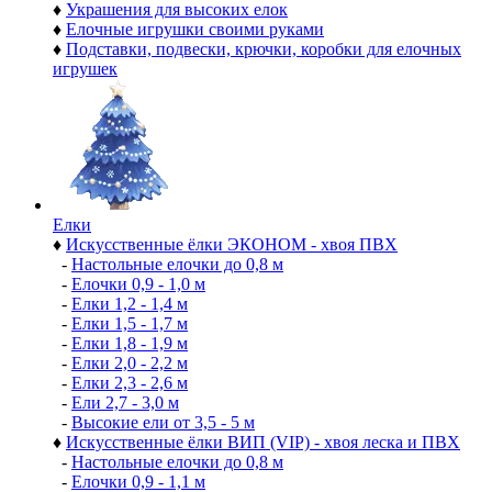
♦
Украшения для высоких елок
♦
Елочные игрушки своими руками
♦
Подставки, подвески, крючки, коробки для елочных
игрушек
Елки
♦
Искусственные ёлки ЭКОНОМ - хвоя ПВХ
-
Настольные елочки до 0,8 м
-
Елочки 0,9 - 1,0 м
-
Елки 1,2 - 1,4 м
-
Елки 1,5 - 1,7 м
-
Елки 1,8 - 1,9 м
-
Елки 2,0 - 2,2 м
-
Елки 2,3 - 2,6 м
-
Ели 2,7 - 3,0 м
-
Высокие ели от 3,5 - 5 м
♦
Искусственные ёлки ВИП (VIP) - хвоя леска и ПВХ
-
Настольные елочки до 0,8 м
-
Елочки 0,9 - 1,1 м