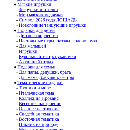
♦
Мягкие игрушки
-
Зверушки и птички
-
Мир мягких медвежат
-
Символ 2026 года ЛОШАДЬ
-
Новогодние танцующие игрушки
♦
Подарки для детей
-
Детское творчество
-
Настольные игры, паззлы, головоломки
-
Для малышей
-
Игрушки
-
Кукольный театр: рукавички
-
Активный отдых
♦
Подарки для семьи
-
Для папы, дедушки, брата
-
Для мамы, бабушки, сестры
♦
Тематические подарки
-
Тропики и море
-
Итальянская тема
-
Коллекция Прованс
-
Весеннее настроение
-
Осеннее настроение
-
Свадебная тематика
-
Восточная тематика
-
Пикник на природе
-
Моряк путешественик