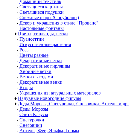
-
Домашний текстиль
-
Светящиеся картины
-
Светящиеся подушки
-
Снежные шары (Сноуболлы)
-
Декор и украшения в стиле "Прованс"
-
Настольные фонтаны
♦
Цветы, гирлянды, ветки
-
Пуансеттии
-
Искусственные растения
-
Розы
-
Цветы разные
-
Декоративные ветки
-
Декоративные гирлянды
-
Хвойные ветки
-
Ветки с ягодами
-
Декоративные венки
-
Ягоды
-
Украшения из натуральных материалов
♦
Надувные новогодние фигуры
♦
Деды Морозы, Снегурочки, Снеговики, Ангелы и др.
-
Деды Морозы
-
Санта Клаусы
-
Снегурочки
-
Снеговики
-
Ангелы, Феи, Эльфы, Гномы