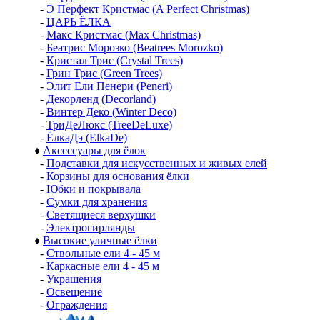
-
Э Перфект Кристмас (A Perfect Christmas)
-
ЦАРЬ ЁЛКА
-
Макс Кристмас (Max Christmas)
-
Беатрис Морозко (Beatrees Morozko)
-
Кристал Трис (Crystal Trees)
-
Грин Трис (Green Trees)
-
Элит Ели Пенери (Peneri)
-
Декорленд (Decorland)
-
Винтер Деко (Winter Deco)
-
ТриДеЛюкс (TreeDeLuxe)
-
ЁлкаДэ (ElkaDe)
♦
Аксессуары для ёлок
-
Подставки для искусственных и живых елей
-
Корзины для основания ёлки
-
Юбки и покрывала
-
Сумки для хранения
-
Светящиеся верхушки
-
Электрогирлянды
♦
Высокие уличные ёлки
-
Ствольные ели 4 - 45 м
-
Каркасные ели 4 - 45 м
-
Украшения
-
Освещение
-
Ограждения