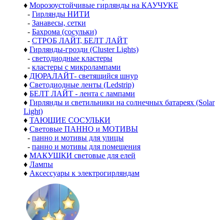
♦
Морозоустойчивые гирлянды на КАУЧУКЕ
-
Гирлянды НИТИ
-
Занавесы, сетки
-
Бахрома (сосульки)
-
СТРОБ ЛАЙТ, БЕЛТ ЛАЙТ
♦
Гирлянды-грозди (Cluster Lights)
-
светодиодные кластеры
-
кластеры с микролампами
♦
ДЮРАЛАЙТ- светящийся шнур
♦
Светодиодные ленты (Ledstrip)
♦
БЕЛТ ЛАЙТ - лента с лампами
♦
Гирлянды и светильники на солнечных батареях (Solar
Light)
♦
ТАЮЩИЕ СОСУЛЬКИ
♦
Световые ПАННО и МОТИВЫ
-
панно и мотивы для улицы
-
панно и мотивы для помещения
♦
МАКУШКИ световые для елей
♦
Лампы
♦
Аксессуары к электрогирляндам