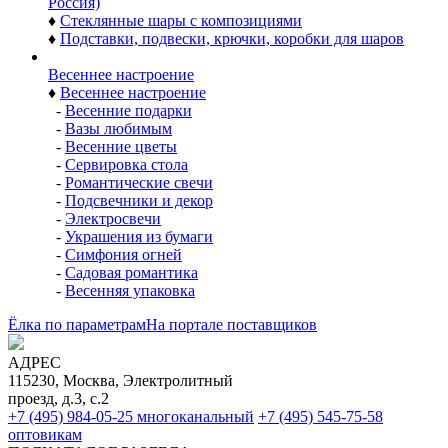
-
Шары диаметром 85 мм
-
Шары диаметром 75 мм
-
Шары диаметром 60 мм
-
Шары диаметром 115 мм
♦
Наборы расписных стеклянных шаров (Ёлочка,
Россия)
-
Шары 85 мм по 4 шт.
-
Шары 75 мм по 4 шт.
-
Шары 62 мм по 4 и 5 шт.
-
Шары 50 мм по 6 шт.
♦
Наборы стеклянных шаров с верхушками (Елочка,
Россия)
♦
Стеклянные шары с композициями
♦
Подставки, подвески, крючки, коробки для шаров
Весеннее настроение
♦
Весеннее настроение
-
Весенние подарки
-
Вазы любимым