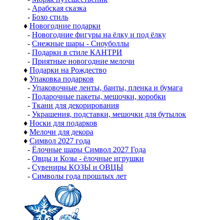
-
Арабская сказка
-
Бохо стиль
♦
Новогодние подарки
-
Новогодние фигуры на ёлку и под ёлку
-
Снежные шары - Сноуболлы
-
Подарки в стиле КАНТРИ
-
Приятные новогодние мелочи
♦
Подарки на Рождество
♦
Упаковка подарков
-
Упаковочные ленты, банты, пленка и бумага
-
Подарочные пакеты, мешочки, коробки
-
Ткани для декорирования
-
Украшения, подставки, мешочки для бутылок
♦
Носки для подарков
♦
Мелочи для декора
♦
Символ 2027 года
-
Ёлочные шары Символ 2027 Года
-
Овцы и Козы - ёлочные игрушки
-
Сувениры КОЗЫ и ОВЦЫ
-
Символы года прошлых лет