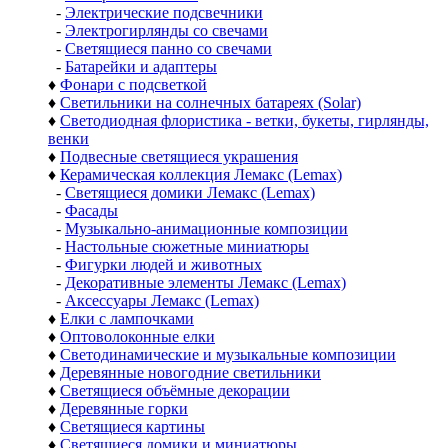
-
Электрические подсвечники
-
Электрогирлянды со свечами
-
Светящиеся панно со свечами
-
Батарейки и адаптеры
♦
Фонари с подсветкой
♦
Светильники на солнечных батареях (Solar)
♦
Светодиодная флористика - ветки, букеты, гирлянды,
венки
♦
Подвесные светящиеся украшения
♦
Керамическая коллекция Лемакс (Lemax)
-
Светящиеся домики Лемакс (Lemax)
-
Фасады
-
Музыкально-анимационные композиции
-
Настольные сюжетные миниатюры
-
Фигурки людей и животных
-
Декоративные элементы Лемакс (Lemax)
-
Аксессуары Лемакс (Lemax)
♦
Елки с лампочками
♦
Оптоволоконные елки
♦
Светодинамические и музыкальные композиции
♦
Деревянные новогодние светильники
♦
Светящиеся объёмные декорации
♦
Деревянные горки
♦
Светящиеся картины
♦
Светящиеся домики и миниатюры