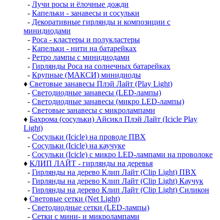
-
Лучи росы и ёлочные дожди
-
Капельки - занавесы и сосульки
-
Декоративные гирлянды и композиции с
минидиодами
-
Роса - кластеры и полукластеры
-
Капельки - нити на батарейках
-
Ретро лампы с минидиодами
-
Гирлянды Роса на солнечных батарейках
-
Крупные (МАКСИ) минидиоды
♦
Световые занавесы Плэй Лайт (Play Light)
-
Светодиодные занавесы (LED-лампы)
-
Светодиодные занавесы (микро LED-лампы)
-
Световые занавесы с микролампами
♦
Бахрома (сосульки) Айсикл Плэй Лайт (Icicle Play
Light)
-
Сосульки (Icicle) на проводе ПВХ
-
Сосульки (Icicle) на каучуке
-
Сосульки (Icicle) с микро LED-лампами на проволоке
♦
КЛИП ЛАЙТ - гирлянды на деревья
-
Гирлянды на дерево Клип Лайт (Clip Light) ПВХ
-
Гирлянды на дерево Клип Лайт (Clip Light) Каучук
-
Гирлянды на дерево Клип Лайт (Clip Light) Силикон
♦
Световые сетки (Net Light)
-
Светодиодные сетки (LED-лампы)
-
Сетки с мини- и микролампами