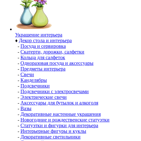
Украшение интерьера
♦
Декор стола и интерьера
-
Посуда и сервировка
-
Скатерти, дорожки, салфетки
-
Кольца для салфеток
-
Одноразовая посуда и аксессуары
-
Предметы интерьера
-
Свечи
-
Канделябры
-
Подсвечники
-
Подсвечники с электросвечами
-
Электрические свечи
-
Аксессуары для бутылок и алкоголя
-
Вазы
-
Декоративные настенные украшения
-
Новогодние и рождественские статуэтки
-
Статуэтки и фигурки для интерьера
-
Интерьерные фигуры и куклы
-
Декоративные светильники