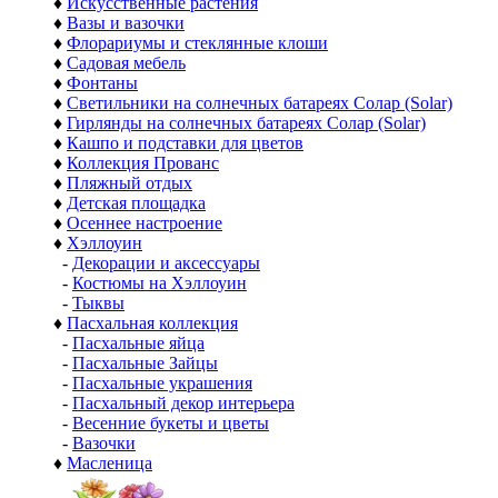
♦
Искусственные растения
♦
Вазы и вазочки
♦
Флорариумы и стеклянные клоши
♦
Садовая мебель
♦
Фонтаны
♦
Светильники на солнечных батареях Солар (Solar)
♦
Гирлянды на солнечных батареях Солар (Solar)
♦
Кашпо и подставки для цветов
♦
Коллекция Прованс
♦
Пляжный отдых
♦
Детская площадка
♦
Осеннее настроение
♦
Хэллоуин
-
Декорации и аксессуары
-
Костюмы на Хэллоуин
-
Тыквы
♦
Пасхальная коллекция
-
Пасхальные яйца
-
Пасхальные Зайцы
-
Пасхальные украшения
-
Пасхальный декор интерьера
-
Весенние букеты и цветы
-
Вазочки
♦
Масленица