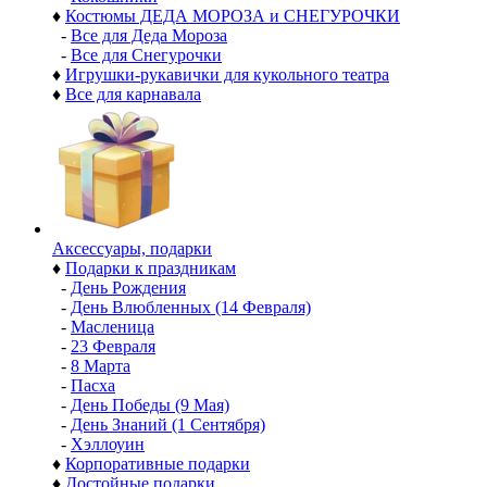
♦
Костюмы ДЕДА МОРОЗА и СНЕГУРОЧКИ
-
Все для Деда Мороза
-
Все для Снегурочки
♦
Игрушки-рукавички для кукольного театра
♦
Все для карнавала
Аксессуары, подарки
♦
Подарки к праздникам
-
День Рождения
-
День Влюбленных (14 Февраля)
-
Масленица
-
23 Февраля
-
8 Марта
-
Пасха
-
День Победы (9 Мая)
-
День Знаний (1 Сентября)
-
Хэллоуин
♦
Корпоративные подарки
♦
Достойные подарки