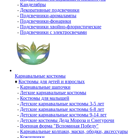
-
Канделябры
-
Декоративные подсвечники
-
Подсвечники-аромалампы
-
Подсвечники-фонарики
-
Подсвечники хвойно-флористические
-
Подсвечники с электросвечами
Карнавальные костюмы
♦
Костюмы для детей и взрослых
-
Карнавальные шапочки
-
Легкие карнавальные костюмы
-
Костюмы для малышей
-
Детские карнавальные костюмы 3-5 лет
-
Детские карнавальные костюмы 6-8 лет
-
Детские карнавальные костюмы 9-14 лет
-
Детские костюмы Деда Мороза и Снегурочи
-
Военная форма "Вспоминая Победу"
-
Карнавальные колпаки, маски, ободки, аксессуары
-
Кокошники