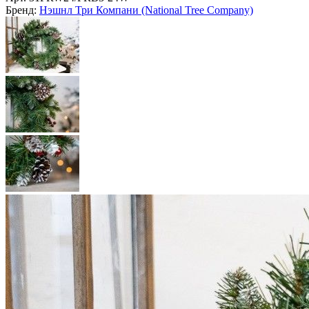
Главная
Елки
Ёлки по брендам
Нэшнл Три Ко (National Tree Co)
Хвойный венок
ЗАСНЕЖЕННЫЙ с ягодами
и шишками, хвоя - ПВХ, 61
см, Нэшнл Три Компани
(National Tree Company)
Арт.
31FRW24/FRB3-24W
Бренд:
Нэшнл Три Компани (National Tree Company)