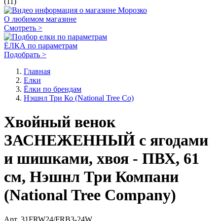
•
Ели 1,8-1,9 м National Tree
•
Ели выше 2,0 м National Tree
•
Хвойный декор National Tree
Кэминг (Kaemingk)
Нордик Коллекшн (Nordic Collection)
Э Перфект Кристмас (A Perfect Christmas)
ЦАРЬ ЁЛКА
Макс Кристмас (Max Christmas)
Беатрис Морозко (Beatrees Morozko)
Кристал Трис (Crystal Trees)
Грин Трис (Green Trees)
Элит Ели Пенери (Peneri)
Декорленд (Decorland)
Винтер Деко (Winter Deco)
ТриДеЛюкс (TreeDeLuxe)
ЁлкаДэ (ElkaDe)
(11)
О любимом магазине
Смотреть >
ЁЛКА по параметрам
Подобрать >