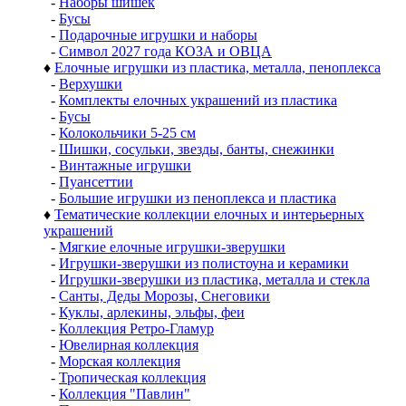
-
Наборы шишек
-
Бусы
-
Подарочные игрушки и наборы
-
Символ 2027 года КОЗА и ОВЦА
♦
Елочные игрушки из пластика, металла, пеноплекса
-
Верхушки
-
Комплекты елочных украшений из пластика
-
Бусы
-
Колокольчики 5-25 см
-
Шишки, сосульки, звезды, банты, снежинки
-
Винтажные игрушки
-
Пуансеттии
-
Большие игрушки из пеноплекса и пластика
♦
Тематические коллекции елочных и интерьерных
украшений
-
Мягкие елочные игрушки-зверушки
-
Игрушки-зверушки из полистоуна и керамики
-
Игрушки-зверушки из пластика, металла и стекла
-
Санты, Деды Морозы, Снеговики
-
Куклы, арлекины, эльфы, феи
-
Коллекция Ретро-Гламур
-
Ювелирная коллекция
-
Морская коллекция
-
Тропическая коллекция
-
Коллекция "Павлин"