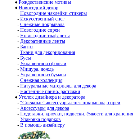
♦
Рождественские мотивы
♦
Новогодний декор
-
Новогодние наклейки-стикеры
-
Искусственный снег
-
Снежные покрывала
-
Новогодние спреи
-
Новогодние трафареты
-
Декоративные ленты
-
Банты
-
Ткани для декорирования
-
Бусы
-
Украшения из фольги
-
Мишура, дождь
-
Украшения из бумаги
-
Снежная коллекция
-
Натуральные материалы для декора
-
Настенные панно, растяжки
♦
Уголок дизайнера и декоратора
-
"Снежные" аксессуары-снег, покрывала, спреи
-
Аксессуары для декора
-
Подставки, крючки, подвески, ёмкости для хранения
-
Упаковка подарков
-
В помощь дизайнеру