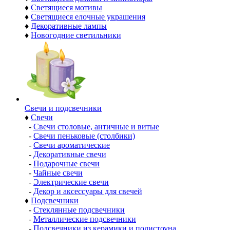
♦
Светящиеся мотивы
♦
Светящиеся елочные украшения
♦
Декоративные лампы
♦
Новогодние светильники
Свечи и подсвечники
♦
Свечи
-
Свечи столовые, античные и витые
-
Свечи пеньковые (столбики)
-
Свечи ароматические
-
Декоративные свечи
-
Подарочные свечи
-
Чайные свечи
-
Электрические свечи
-
Декор и аксессуары для свечей
♦
Подсвечники
-
Стеклянные подсвечники
-
Металлические подсвечники
-
Подсвечники из керамики и полистоуна