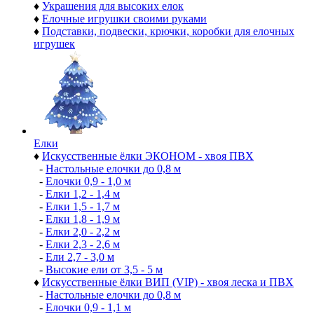
♦
Украшения для высоких елок
♦
Елочные игрушки своими руками
♦
Подставки, подвески, крючки, коробки для елочных
игрушек
Елки
♦
Искусственные ёлки ЭКОНОМ - хвоя ПВХ
-
Настольные елочки до 0,8 м
-
Елочки 0,9 - 1,0 м
-
Елки 1,2 - 1,4 м
-
Елки 1,5 - 1,7 м
-
Елки 1,8 - 1,9 м
-
Елки 2,0 - 2,2 м
-
Елки 2,3 - 2,6 м
-
Ели 2,7 - 3,0 м
-
Высокие ели от 3,5 - 5 м
♦
Искусственные ёлки ВИП (VIP) - хвоя леска и ПВХ
-
Настольные елочки до 0,8 м
-
Елочки 0,9 - 1,1 м