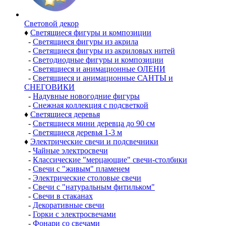
Световой декор
♦
Светящиеся фигуры и композиции
-
Светящиеся фигуры из акрила
-
Светящиеся фигуры из акриловых нитей
-
Светодиодные фигуры и композиции
-
Светящиеся и анимационные ОЛЕНИ
-
Светящиеся и анимационные САНТЫ и
СНЕГОВИКИ
-
Надувные новогодние фигуры
-
Снежная коллекция с подсветкой
♦
Светящиеся деревья
-
Светящиеся мини деревца до 90 см
-
Светящиеся деревья 1-3 м
♦
Электрические свечи и подсвечники
-
Чайные электросвечи
-
Классические "мерцающие" свечи-столбики
-
Свечи с "живым" пламенем
-
Электрические столовые свечи
-
Свечи с "натуральным фитильком"
-
Свечи в стаканах
-
Декоративные свечи
-
Горки с электросвечами
-
Фонари со свечами