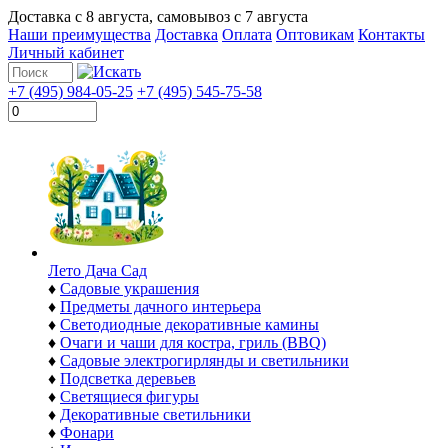
Доставка с
8 августа
, самовывоз с
7 августа
Наши преимущества
Доставка
Оплата
Оптовикам
Контакты
Личный кабинет
+7 (495) 984-05-25
+7 (495) 545-75-58
Лето Дача Сад
♦
Садовые украшения
♦
Предметы дачного интерьера
♦
Светодиодные декоративные камины
♦
Очаги и чаши для костра, гриль (BBQ)
♦
Садовые электрогирлянды и светильники
♦
Подсветка деревьев
♦
Светящиеся фигуры
♦
Декоративные светильники
♦
Фонари