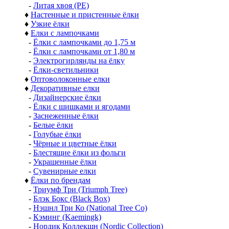
-
Литая хвоя (РЕ)
♦
Настенные и пристенные ёлки
♦
Узкие ёлки
♦
Елки с лампочками
-
Ёлки с лампочками до 1,75 м
-
Ёлки с лампочками от 1,80 м
-
Электрогирлянды на ёлку
-
Ёлки-светильники
♦
Оптоволоконные елки
♦
Декоративные елки
-
Дизайнерские ёлки
-
Ёлки с шишками и ягодами
-
Заснеженные ёлки
-
Белые ёлки
-
Голубые ёлки
-
Чёрные и цветные ёлки
-
Блестящие ёлки из фольги
-
Украшенные ёлки
-
Сувенирные елки
♦
Ёлки по брендам
-
Триумф Три (Triumph Tree)
-
Блэк Бокс (Black Box)
-
Нэшнл Три Ко (National Tree Co)
-
Кэминг (Kaemingk)
-
Нордик Коллекшн (Nordic Collection)