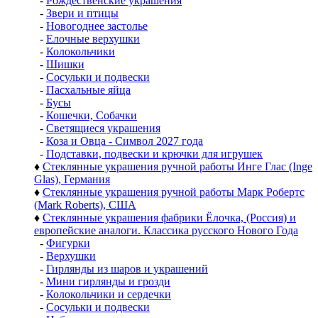
-
Рождественские украшения
-
Звери и птицы
-
Новогоднее застолье
-
Елочные верхушки
-
Колокольчики
-
Шишки
-
Сосульки и подвески
-
Пасхальные яйца
-
Бусы
-
Кошечки, Собачки
-
Светящиеся украшения
-
Коза и Овца - Символ 2027 года
-
Подставки, подвески и крючки для игрушек
♦
Стеклянные украшения ручной работы Инге Глас (Inge
Glas), Германия
♦
Стеклянные украшения ручной работы Марк Робертс
(Mark Roberts), США
♦
Стеклянные украшения фабрики Ёлочка, (Россия) и
европейские аналоги. Классика русского Нового Года
-
Фигурки
-
Верхушки
-
Гирлянды из шаров и украшений
-
Мини гирлянды и грозди
-
Колокольчики и сердечки
-
Сосульки и подвески