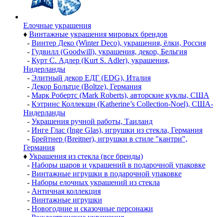
Елочные украшения
♦
Винтажные украшения мировых брендов
-
Винтер Деко (Winter Deco), украшения, ёлки, Россия
-
Гудвилл (Goodwill), украшения, декор, Бельгия
-
Курт С. Адлер (Kurt S. Adler), украшения,
Нидерланды
-
Элитный декор ЕДГ (EDG), Италия
-
Декор Больтце (Boltze), Германия
-
Марк Робертс (Mark Roberts), авторские куклы, США
-
Кэтринс Коллекшн (Katherine’s Collection-Noel), США-
Нидерланды
-
Украшения ручной работы, Таиланд
-
Инге Глас (Inge Glas), игрушки из стекла, Германия
-
Брейтнер (Breitner), игрушки в стиле "кантри",
Германия
♦
Украшения из стекла (все бренды)
-
Наборы шаров и украшений в подарочной упаковке
-
Винтажные игрушки в подарочной упаковке
-
Наборы елочных украшений из стекла
-
Античная коллекция
-
Винтажные игрушки
-
Новогодние и сказочные персонажи