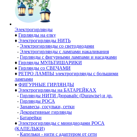
Электро­гирлянды
♦
Гирлянды на елку
♦
Электрогирлянды НИТЬ
-
Электрогирлянды со светодиодами
-
Электрогирлянды с лампами накаливания
-
Гирлянды с фигурными лампами и насадками
♦
Гирлянды МУЛЬТИШАРИКИ
♦
Гирлянды со СВЕЧАМИ
♦
РЕТРО ЛАМПЫ электрогирлянды с большими
лампами
♦
ФИГУРНЫЕ ГИРЛЯНДЫ
♦
Электрогирлянды на БАТАРЕЙКАХ
-
Гирлянды НИТИ Дюравайс (Durawise) и др.
-
Гирлянды РОСА
-
Занавесы, сосульки, сетки
-
Декоративные гирлянды
-
Батарейки
♦
Электрогирлянды с минидиодами РОСА
(КАПЕЛЬКИ)
-
Капельки - нити с адаптером от сети