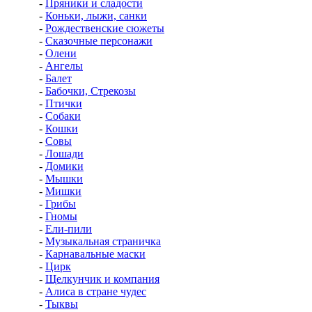
-
Пряники и сладости
-
Коньки, лыжи, санки
-
Рождественские сюжеты
-
Сказочные персонажи
-
Олени
-
Ангелы
-
Балет
-
Бабочки, Стрекозы
-
Птички
-
Собаки
-
Кошки
-
Совы
-
Лошади
-
Домики
-
Мышки
-
Мишки
-
Грибы
-
Гномы
-
Ели-пили
-
Музыкальная страничка
-
Карнавальные маски
-
Цирк
-
Щелкунчик и компания
-
Алиса в стране чудес
-
Тыквы