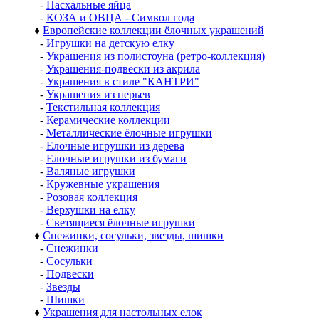
-
Пасхальные яйца
-
КОЗА и ОВЦА - Символ года
♦
Европейские коллекции ёлочных украшений
-
Игрушки на детскую елку
-
Украшения из полистоуна (ретро-коллекция)
-
Украшения-подвески из акрила
-
Украшения в стиле "КАНТРИ"
-
Украшения из перьев
-
Текстильная коллекция
-
Керамические коллекции
-
Металлические ёлочные игрушки
-
Елочные игрушки из дерева
-
Елочные игрушки из бумаги
-
Валяные игрушки
-
Кружевные украшения
-
Розовая коллекция
-
Верхушки на елку
-
Светящиеся ёлочные игрушки
♦
Снежинки, сосульки, звезды, шишки
-
Снежинки
-
Сосульки
-
Подвески
-
Звезды
-
Шишки
♦
Украшения для настольных елок