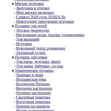
♦
Мягкие игрушки
-
Зверушки и птички
-
Мир мягких медвежат
-
Символ 2026 года ЛОШАДЬ
-
Новогодние танцующие игрушки
♦
Подарки для детей
-
Детское творчество
-
Настольные игры, паззлы, головоломки
-
Для малышей
-
Игрушки
-
Кукольный театр: рукавички
-
Активный отдых
♦
Подарки для семьи
-
Для папы, дедушки, брата
-
Для мамы, бабушки, сестры
♦
Тематические подарки
-
Тропики и море
-
Итальянская тема
-
Коллекция Прованс
-
Весеннее настроение
-
Осеннее настроение
-
Свадебная тематика
-
Восточная тематика
-
Пикник на природе
-
Моряк путешественик