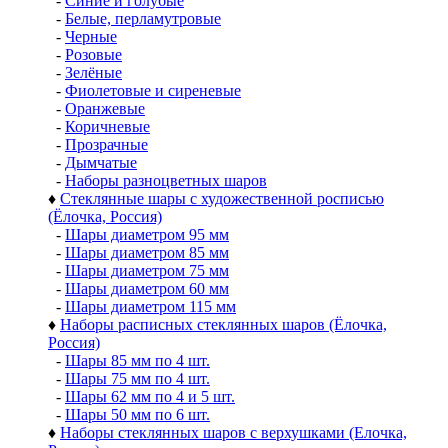
♦
Премиальные коллекции стеклянных шаров
-
Коллекция шаров ДЕЛЮКС (Delux)
-
Коллекция шаров ВИНТАЖ
-
Коллекция шаров ДЕКОР
-
Коллекция шаров АНТИК
-
Коллекция шаров ЭКСКЛЮЗИВ (ручная работа)
-
Гирлянды из шаров и украшений
♦
Шары разных цветов
-
Золотые
-
Серебряные
-
Красные и бордовые
-
Синие и голубые
-
Белые, перламутровые
-
Черные
-
Розовые
-
Зелёные
-
Фиолетовые и сиреневые
-
Оранжевые
-
Коричневые
-
Прозрачные
-
Дымчатые
-
Наборы разноцветных шаров
♦
Стеклянные шары с художественной росписью
(Ёлочка, Россия)
-
Шары диаметром 95 мм