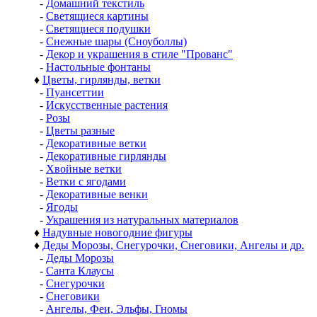
-
Домашний текстиль
-
Светящиеся картины
-
Светящиеся подушки
-
Снежные шары (Сноуболлы)
-
Декор и украшения в стиле "Прованс"
-
Настольные фонтаны
♦
Цветы, гирлянды, ветки
-
Пуансеттии
-
Искусственные растения
-
Розы
-
Цветы разные
-
Декоративные ветки
-
Декоративные гирлянды
-
Хвойные ветки
-
Ветки с ягодами
-
Декоративные венки
-
Ягоды
-
Украшения из натуральных материалов
♦
Надувные новогодние фигуры
♦
Деды Морозы, Снегурочки, Снеговики, Ангелы и др.
-
Деды Морозы
-
Санта Клаусы
-
Снегурочки
-
Снеговики
-
Ангелы, Феи, Эльфы, Гномы