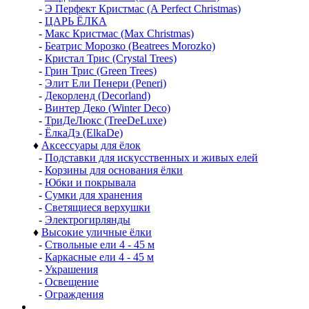
-
Э Перфект Кристмас (A Perfect Christmas)
-
ЦАРЬ ЁЛКА
-
Макс Кристмас (Max Christmas)
-
Беатрис Морозко (Beatrees Morozko)
-
Кристал Трис (Crystal Trees)
-
Грин Трис (Green Trees)
-
Элит Ели Пенери (Peneri)
-
Декорленд (Decorland)
-
Винтер Деко (Winter Deco)
-
ТриДеЛюкс (TreeDeLuxe)
-
ЁлкаДэ (ElkaDe)
♦
Аксессуары для ёлок
-
Подставки для искусственных и живых елей
-
Корзины для основания ёлки
-
Юбки и покрывала
-
Сумки для хранения
-
Светящиеся верхушки
-
Электрогирлянды
♦
Высокие уличные ёлки
-
Ствольные ели 4 - 45 м
-
Каркасные ели 4 - 45 м
-
Украшения
-
Освещение
-
Ограждения