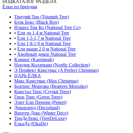
-
Весенние цветы
-
Сервировка стола
-
Романтические свечи
-
Подсвечники и декор
-
Электросвечи
-
Украшения из бумаги
-
Симфония огней
-
Садовая романтика
-
Весенняя упаковка
Ёлка по параметрам
На портале поставщиков
АДРЕС
115230, Москва, Электролитный
проезд, д.3, с.2
+7 (495) 984-05-25
многоканальный
+7 (495) 545-75-58
оптовикам
ПОДКАТАЛОГ РАЗДЕЛА
Ёлки по брендам
Триумф Три (Triumph Tree)
Блэк Бокс (Black Box)
Нэшнл Три Ко (National Tree Co)
•
Ели до 1,4 м National Tree
•
Ели 1,5-1,7 м National Tree