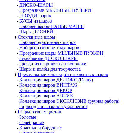
Шары
♦
Шары из пластика
-
Шары 30 - 50 мм
-
Шары 60 мм
-
Шары 65 - 90 мм
-
Шары 100-120 мм
-
Шары 140 - 150 мм
-
Шары от 200 мм
-
Наборы шаров ДЕЛЮКС
-
Шары с ДЕКОРОМ
-
ПЭТ ШАРЫ
-
ДИСКО-ШАРЫ
-
Прозрачные-МЫЛЬНЫЕ ПУЗЫРИ
-
ГРОЗДИ шаров
-
БУСЫ из шаров
-
Наборы шаров ПАПЬЕ-МАШЕ
-
Шары ДИСНЕЙ
♦
Стеклянные шары
-
Наборы однотонных шаров
-
Наборы разноцветных шаров
-
Прозрачные шары МЫЛЬНЫЕ ПУЗЫРИ
-
Зеркальные ДИСКО-ШАРЫ
-
Грозди из шариков на проволоке
-
Шары и колбы для творчества