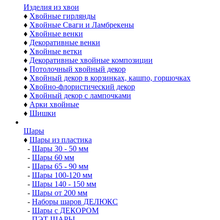
Изделия из хвои
♦
Хвойные гирлянды
♦
Хвойные Сваги и Ламбрекены
♦
Хвойные венки
♦
Декоративные венки
♦
Хвойные ветки
♦
Декоративные хвойные композиции
♦
Потолочный хвойный декор
♦
Хвойный декор в корзинках, кашпо, горшочках
♦
Хвойно-флористический декор
♦
Хвойный декор с лампочками
♦
Арки хвойные
♦
Шишки