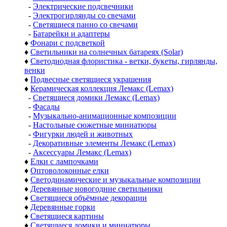
-
Электрические подсвечники
-
Электрогирлянды со свечами
-
Светящиеся панно со свечами
-
Батарейки и адаптеры
♦
Фонари с подсветкой
♦
Светильники на солнечных батареях (Solar)
♦
Светодиодная флористика - ветки, букеты, гирлянды,
венки
♦
Подвесные светящиеся украшения
♦
Керамическая коллекция Лемакс (Lemax)
-
Светящиеся домики Лемакс (Lemax)
-
Фасады
-
Музыкально-анимационные композиции
-
Настольные сюжетные миниатюры
-
Фигурки людей и животных
-
Декоративные элементы Лемакс (Lemax)
-
Аксессуары Лемакс (Lemax)
♦
Елки с лампочками
♦
Оптоволоконные елки
♦
Светодинамические и музыкальные композиции
♦
Деревянные новогодние светильники
♦
Светящиеся объёмные декорации
♦
Деревянные горки
♦
Светящиеся картины
♦
Светящиеся домики и миниатюры