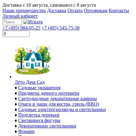
Доставка с
10 августа
, самовывоз с
8 августа
Наши преимущества
Доставка
Оплата
Оптовикам
Контакты
Личный кабинет
+7 (495) 984-05-25
+7 (495) 545-75-58
Лето Дача Сад
♦
Садовые украшения
♦
Предметы дачного интерьера
♦
Светодиодные декоративные камины
♦
Очаги и чаши для костра, гриль (BBQ)
♦
Садовые электрогирлянды и светильники
♦
Подсветка деревьев
♦
Светящиеся фигуры
♦
Декоративные светильники
♦
Фонари