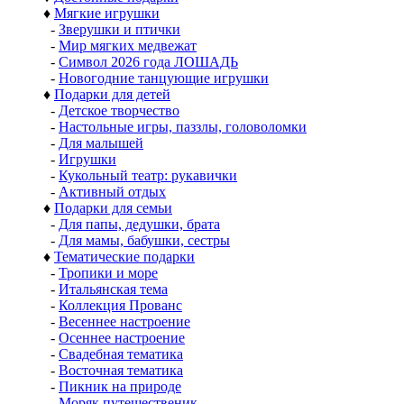
♦
Мягкие игрушки
-
Зверушки и птички
-
Мир мягких медвежат
-
Символ 2026 года ЛОШАДЬ
-
Новогодние танцующие игрушки
♦
Подарки для детей
-
Детское творчество
-
Настольные игры, паззлы, головоломки
-
Для малышей
-
Игрушки
-
Кукольный театр: рукавички
-
Активный отдых
♦
Подарки для семьи
-
Для папы, дедушки, брата
-
Для мамы, бабушки, сестры
♦
Тематические подарки
-
Тропики и море
-
Итальянская тема
-
Коллекция Прованс
-
Весеннее настроение
-
Осеннее настроение
-
Свадебная тематика
-
Восточная тематика
-
Пикник на природе
-
Моряк путешественик