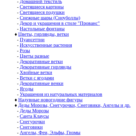
-
Домашний текстиль
-
Светящиеся картины
-
Светящиеся подушки
-
Снежные шары (Сноуболлы)
-
Декор и украшения в стиле "Прованс"
-
Настольные фонтаны
♦
Цветы, гирлянды, ветки
-
Пуансеттии
-
Искусственные растения
-
Розы
-
Цветы разные
-
Декоративные ветки
-
Декоративные гирлянды
-
Хвойные ветки
-
Ветки с ягодами
-
Декоративные венки
-
Ягоды
-
Украшения из натуральных материалов
♦
Надувные новогодние фигуры
♦
Деды Морозы, Снегурочки, Снеговики, Ангелы и др.
-
Деды Морозы
-
Санта Клаусы
-
Снегурочки
-
Снеговики
-
Ангелы, Феи, Эльфы, Гномы