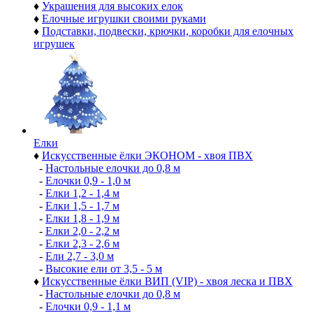
♦
Украшения для высоких елок
♦
Елочные игрушки своими руками
♦
Подставки, подвески, крючки, коробки для елочных
игрушек
Елки
♦
Искусственные ёлки ЭКОНОМ - хвоя ПВХ
-
Настольные елочки до 0,8 м
-
Елочки 0,9 - 1,0 м
-
Елки 1,2 - 1,4 м
-
Елки 1,5 - 1,7 м
-
Елки 1,8 - 1,9 м
-
Елки 2,0 - 2,2 м
-
Елки 2,3 - 2,6 м
-
Ели 2,7 - 3,0 м
-
Высокие ели от 3,5 - 5 м
♦
Искусственные ёлки ВИП (VIP) - хвоя леска и ПВХ
-
Настольные елочки до 0,8 м
-
Елочки 0,9 - 1,1 м