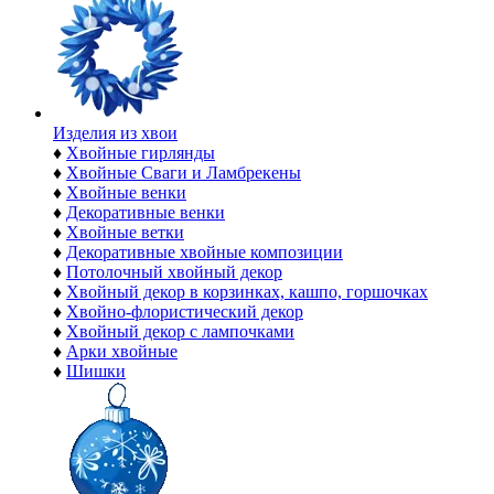
Изделия из хвои
♦
Хвойные гирлянды
♦
Хвойные Сваги и Ламбрекены
♦
Хвойные венки
♦
Декоративные венки
♦
Хвойные ветки
♦
Декоративные хвойные композиции
♦
Потолочный хвойный декор
♦
Хвойный декор в корзинках, кашпо, горшочках
♦
Хвойно-флористический декор
♦
Хвойный декор с лампочками
♦
Арки хвойные
♦
Шишки