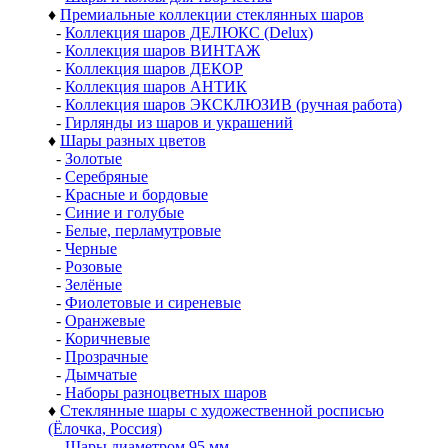
♦
Премиальные коллекции стеклянных шаров
-
Коллекция шаров ДЕЛЮКС (Delux)
-
Коллекция шаров ВИНТАЖ
-
Коллекция шаров ДЕКОР
-
Коллекция шаров АНТИК
-
Коллекция шаров ЭКСКЛЮЗИВ (ручная работа)
-
Гирлянды из шаров и украшений
♦
Шары разных цветов
-
Золотые
-
Серебряные
-
Красные и бордовые
-
Синие и голубые
-
Белые, перламутровые
-
Черные
-
Розовые
-
Зелёные
-
Фиолетовые и сиреневые
-
Оранжевые
-
Коричневые
-
Прозрачные
-
Дымчатые
-
Наборы разноцветных шаров
♦
Стеклянные шары с художественной росписью
(Ёлочка, Россия)
-
Шары диаметром 95 мм