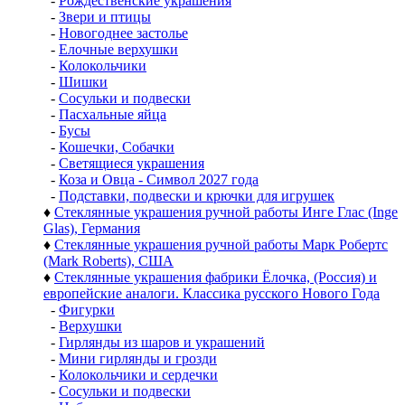
-
Рождественские украшения
-
Звери и птицы
-
Новогоднее застолье
-
Елочные верхушки
-
Колокольчики
-
Шишки
-
Сосульки и подвески
-
Пасхальные яйца
-
Бусы
-
Кошечки, Собачки
-
Светящиеся украшения
-
Коза и Овца - Символ 2027 года
-
Подставки, подвески и крючки для игрушек
♦
Стеклянные украшения ручной работы Инге Глас (Inge
Glas), Германия
♦
Стеклянные украшения ручной работы Марк Робертс
(Mark Roberts), США
♦
Стеклянные украшения фабрики Ёлочка, (Россия) и
европейские аналоги. Классика русского Нового Года
-
Фигурки
-
Верхушки
-
Гирлянды из шаров и украшений
-
Мини гирлянды и грозди
-
Колокольчики и сердечки
-
Сосульки и подвески