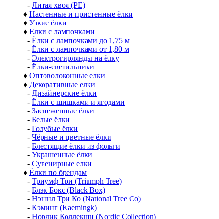
-
Литая хвоя (РЕ)
♦
Настенные и пристенные ёлки
♦
Узкие ёлки
♦
Елки с лампочками
-
Ёлки с лампочками до 1,75 м
-
Ёлки с лампочками от 1,80 м
-
Электрогирлянды на ёлку
-
Ёлки-светильники
♦
Оптоволоконные елки
♦
Декоративные елки
-
Дизайнерские ёлки
-
Ёлки с шишками и ягодами
-
Заснеженные ёлки
-
Белые ёлки
-
Голубые ёлки
-
Чёрные и цветные ёлки
-
Блестящие ёлки из фольги
-
Украшенные ёлки
-
Сувенирные елки
♦
Ёлки по брендам
-
Триумф Три (Triumph Tree)
-
Блэк Бокс (Black Box)
-
Нэшнл Три Ко (National Tree Co)
-
Кэминг (Kaemingk)
-
Нордик Коллекшн (Nordic Collection)