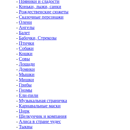
-
Пряники и сладости
-
Коньки, лыжи, санки
-
Рождественские сюжеты
-
Сказочные персонажи
-
Олени
-
Ангелы
-
Балет
-
Бабочки, Стрекозы
-
Птички
-
Собаки
-
Кошки
-
Совы
-
Лошади
-
Домики
-
Мышки
-
Мишки
-
Грибы
-
Гномы
-
Ели-пили
-
Музыкальная страничка
-
Карнавальные маски
-
Цирк
-
Щелкунчик и компания
-
Алиса в стране чудес
-
Тыквы