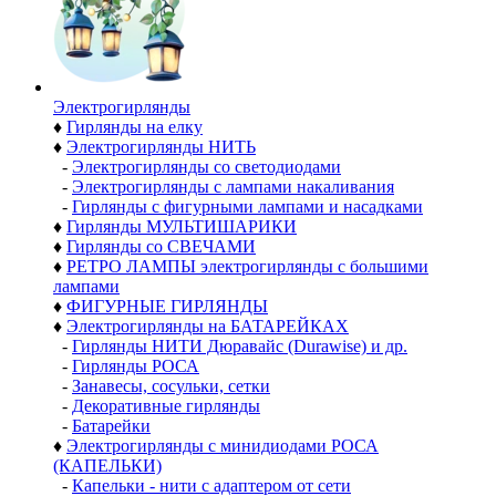
Электро­гирлянды
♦
Гирлянды на елку
♦
Электрогирлянды НИТЬ
-
Электрогирлянды со светодиодами
-
Электрогирлянды с лампами накаливания
-
Гирлянды с фигурными лампами и насадками
♦
Гирлянды МУЛЬТИШАРИКИ
♦
Гирлянды со СВЕЧАМИ
♦
РЕТРО ЛАМПЫ электрогирлянды с большими
лампами
♦
ФИГУРНЫЕ ГИРЛЯНДЫ
♦
Электрогирлянды на БАТАРЕЙКАХ
-
Гирлянды НИТИ Дюравайс (Durawise) и др.
-
Гирлянды РОСА
-
Занавесы, сосульки, сетки
-
Декоративные гирлянды
-
Батарейки
♦
Электрогирлянды с минидиодами РОСА
(КАПЕЛЬКИ)
-
Капельки - нити с адаптером от сети