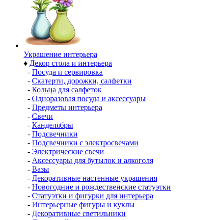
Украшение интерьера
♦
Декор стола и интерьера
-
Посуда и сервировка
-
Скатерти, дорожки, салфетки
-
Кольца для салфеток
-
Одноразовая посуда и аксессуары
-
Предметы интерьера
-
Свечи
-
Канделябры
-
Подсвечники
-
Подсвечники с электросвечами
-
Электрические свечи
-
Аксессуары для бутылок и алкоголя
-
Вазы
-
Декоративные настенные украшения
-
Новогодние и рождественские статуэтки
-
Статуэтки и фигурки для интерьера
-
Интерьерные фигуры и куклы
-
Декоративные светильники