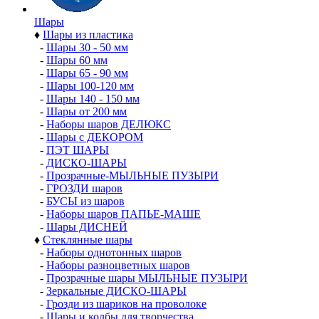
Шары
♦
Шары из пластика
-
Шары 30 - 50 мм
-
Шары 60 мм
-
Шары 65 - 90 мм
-
Шары 100-120 мм
-
Шары 140 - 150 мм
-
Шары от 200 мм
-
Наборы шаров ДЕЛЮКС
-
Шары с ДЕКОРОМ
-
ПЭТ ШАРЫ
-
ДИСКО-ШАРЫ
-
Прозрачные-МЫЛЬНЫЕ ПУЗЫРИ
-
ГРОЗДИ шаров
-
БУСЫ из шаров
-
Наборы шаров ПАПЬЕ-МАШЕ
-
Шары ДИСНЕЙ
♦
Стеклянные шары
-
Наборы однотонных шаров
-
Наборы разноцветных шаров
-
Прозрачные шары МЫЛЬНЫЕ ПУЗЫРИ
-
Зеркальные ДИСКО-ШАРЫ
-
Грозди из шариков на проволоке
-
Шары и колбы для творчества