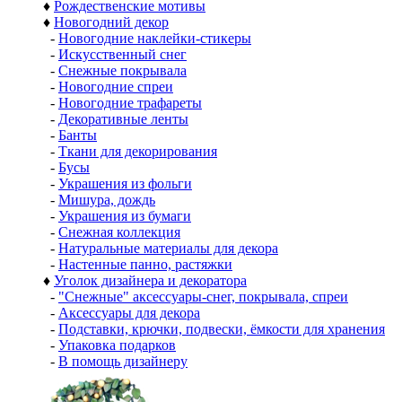
♦
Рождественские мотивы
♦
Новогодний декор
-
Новогодние наклейки-стикеры
-
Искусственный снег
-
Снежные покрывала
-
Новогодние спреи
-
Новогодние трафареты
-
Декоративные ленты
-
Банты
-
Ткани для декорирования
-
Бусы
-
Украшения из фольги
-
Мишура, дождь
-
Украшения из бумаги
-
Снежная коллекция
-
Натуральные материалы для декора
-
Настенные панно, растяжки
♦
Уголок дизайнера и декоратора
-
"Снежные" аксессуары-снег, покрывала, спреи
-
Аксессуары для декора
-
Подставки, крючки, подвески, ёмкости для хранения
-
Упаковка подарков
-
В помощь дизайнеру