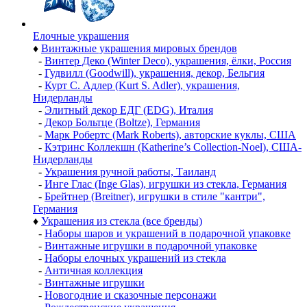
Елочные украшения
♦
Винтажные украшения мировых брендов
-
Винтер Деко (Winter Deco), украшения, ёлки, Россия
-
Гудвилл (Goodwill), украшения, декор, Бельгия
-
Курт С. Адлер (Kurt S. Adler), украшения,
Нидерланды
-
Элитный декор ЕДГ (EDG), Италия
-
Декор Больтце (Boltze), Германия
-
Марк Робертс (Mark Roberts), авторские куклы, США
-
Кэтринс Коллекшн (Katherine’s Collection-Noel), США-
Нидерланды
-
Украшения ручной работы, Таиланд
-
Инге Глас (Inge Glas), игрушки из стекла, Германия
-
Брейтнер (Breitner), игрушки в стиле "кантри",
Германия
♦
Украшения из стекла (все бренды)
-
Наборы шаров и украшений в подарочной упаковке
-
Винтажные игрушки в подарочной упаковке
-
Наборы елочных украшений из стекла
-
Античная коллекция
-
Винтажные игрушки
-
Новогодние и сказочные персонажи