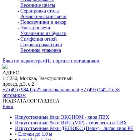
-
Весенние цветы
-
Сервировка стола
-
Романтические свечи
-
Подсвечники и декор
-
Электросвечи
-
Украшения из бумаги
-
Симфония огней
-
Садовая романтика
-
Весенняя упаковка
Ёлка по параметрам
На портале поставщиков
АДРЕС
115230, Москва, Электролитный
проезд, д.3, с.2
+7 (495) 984-05-25
многоканальный
+7 (495) 545-75-58
оптовикам
ПОДКАТАЛОГ РАЗДЕЛА
Елки
Искусственные ёлки ЭКОНОМ - хвоя ПВХ
Искусственные ёлки ВИП (VIP) - хвоя леска и ПВХ
Искусственные ёлки ДЕЛЮКС (Delux) - литая хвоя РЕ
•
Елочки до 1,0 м
•
Елки 1,2 - 1,4 м