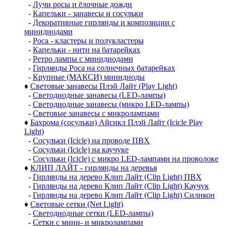
-
Лучи росы и ёлочные дожди
-
Капельки - занавесы и сосульки
-
Декоративные гирлянды и композиции с
минидиодами
-
Роса - кластеры и полукластеры
-
Капельки - нити на батарейках
-
Ретро лампы с минидиодами
-
Гирлянды Роса на солнечных батарейках
-
Крупные (МАКСИ) минидиоды
♦
Световые занавесы Плэй Лайт (Play Light)
-
Светодиодные занавесы (LED-лампы)
-
Светодиодные занавесы (микро LED-лампы)
-
Световые занавесы с микролампами
♦
Бахрома (сосульки) Айсикл Плэй Лайт (Icicle Play
Light)
-
Сосульки (Icicle) на проводе ПВХ
-
Сосульки (Icicle) на каучуке
-
Сосульки (Icicle) с микро LED-лампами на проволоке
♦
КЛИП ЛАЙТ - гирлянды на деревья
-
Гирлянды на дерево Клип Лайт (Clip Light) ПВХ
-
Гирлянды на дерево Клип Лайт (Clip Light) Каучук
-
Гирлянды на дерево Клип Лайт (Clip Light) Силикон
♦
Световые сетки (Net Light)
-
Светодиодные сетки (LED-лампы)
-
Сетки с мини- и микролампами