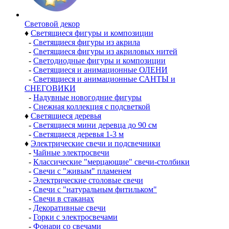
Световой декор
♦
Светящиеся фигуры и композиции
-
Светящиеся фигуры из акрила
-
Светящиеся фигуры из акриловых нитей
-
Светодиодные фигуры и композиции
-
Светящиеся и анимационные ОЛЕНИ
-
Светящиеся и анимационные САНТЫ и
СНЕГОВИКИ
-
Надувные новогодние фигуры
-
Снежная коллекция с подсветкой
♦
Светящиеся деревья
-
Светящиеся мини деревца до 90 см
-
Светящиеся деревья 1-3 м
♦
Электрические свечи и подсвечники
-
Чайные электросвечи
-
Классические "мерцающие" свечи-столбики
-
Свечи с "живым" пламенем
-
Электрические столовые свечи
-
Свечи с "натуральным фитильком"
-
Свечи в стаканах
-
Декоративные свечи
-
Горки с электросвечами
-
Фонари со свечами