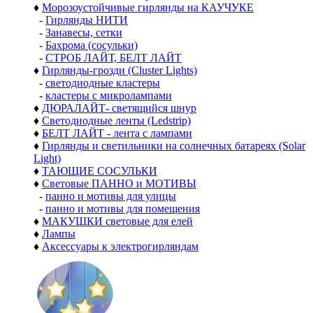
♦
Морозоустойчивые гирлянды на КАУЧУКЕ
-
Гирлянды НИТИ
-
Занавесы, сетки
-
Бахрома (сосульки)
-
СТРОБ ЛАЙТ, БЕЛТ ЛАЙТ
♦
Гирлянды-грозди (Cluster Lights)
-
светодиодные кластеры
-
кластеры с микролампами
♦
ДЮРАЛАЙТ- светящийся шнур
♦
Светодиодные ленты (Ledstrip)
♦
БЕЛТ ЛАЙТ - лента с лампами
♦
Гирлянды и светильники на солнечных батареях (Solar
Light)
♦
ТАЮЩИЕ СОСУЛЬКИ
♦
Световые ПАННО и МОТИВЫ
-
панно и мотивы для улицы
-
панно и мотивы для помещения
♦
МАКУШКИ световые для елей
♦
Лампы
♦
Аксессуары к электрогирляндам