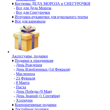
♦
Костюмы ДЕДА МОРОЗА и СНЕГУРОЧКИ
-
Все для Деда Мороза
-
Все для Снегурочки
♦
Игрушки-рукавички для кукольного театра
♦
Все для карнавала
Аксессуары, подарки
♦
Подарки к праздникам
-
День Рождения
-
День Влюбленных (14 Февраля)
-
Масленица
-
23 Февраля
-
8 Марта
-
Пасха
-
День Победы (9 Мая)
-
День Знаний (1 Сентября)
-
Хэллоуин
♦
Корпоративные подарки
♦
Достойные подарки