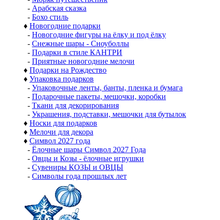
-
Арабская сказка
-
Бохо стиль
♦
Новогодние подарки
-
Новогодние фигуры на ёлку и под ёлку
-
Снежные шары - Сноуболлы
-
Подарки в стиле КАНТРИ
-
Приятные новогодние мелочи
♦
Подарки на Рождество
♦
Упаковка подарков
-
Упаковочные ленты, банты, пленка и бумага
-
Подарочные пакеты, мешочки, коробки
-
Ткани для декорирования
-
Украшения, подставки, мешочки для бутылок
♦
Носки для подарков
♦
Мелочи для декора
♦
Символ 2027 года
-
Ёлочные шары Символ 2027 Года
-
Овцы и Козы - ёлочные игрушки
-
Сувениры КОЗЫ и ОВЦЫ
-
Символы года прошлых лет