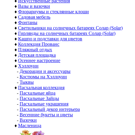
♦
Искусственные растения
♦
Вазы и вазочки
♦
Флорариумы и стеклянные клоши
♦
Садовая мебель
♦
Фонтаны
♦
Светильники на солнечных батареях Солар (Solar)
♦
Гирлянды на солнечных батареях Солар (Solar)
♦
Кашпо и подставки для цветов
♦
Коллекция Прованс
♦
Пляжный отдых
♦
Детская площадка
♦
Осеннее настроение
♦
Хэллоуин
-
Декорации и аксессуары
-
Костюмы на Хэллоуин
-
Тыквы
♦
Пасхальная коллекция
-
Пасхальные яйца
-
Пасхальные Зайцы
-
Пасхальные украшения
-
Пасхальный декор интерьера
-
Весенние букеты и цветы
-
Вазочки
♦
Масленица