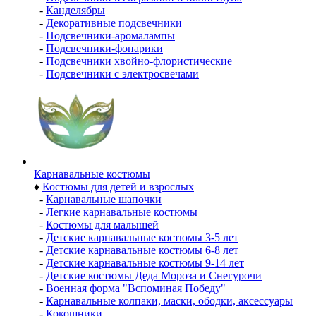
-
Канделябры
-
Декоративные подсвечники
-
Подсвечники-аромалампы
-
Подсвечники-фонарики
-
Подсвечники хвойно-флористические
-
Подсвечники с электросвечами
Карнавальные костюмы
♦
Костюмы для детей и взрослых
-
Карнавальные шапочки
-
Легкие карнавальные костюмы
-
Костюмы для малышей
-
Детские карнавальные костюмы 3-5 лет
-
Детские карнавальные костюмы 6-8 лет
-
Детские карнавальные костюмы 9-14 лет
-
Детские костюмы Деда Мороза и Снегурочи
-
Военная форма "Вспоминая Победу"
-
Карнавальные колпаки, маски, ободки, аксессуары
-
Кокошники