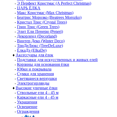
-
Э Перфект Кристмас (A Perfect Christmas)
-
ЦАРЬ ЁЛКА
-
Макс Кристмас (Max Christmas)
-
Беатрис Морозко (Beatrees Morozko)
-
Кристал Трис (Crystal Trees)
-
Грин Трис (Green Trees)
-
Элит Ели Пенери (Peneri)
-
Декорленд (Decorland)
-
Винтер Деко (Winter Deco)
-
ТриДеЛюкс (TreeDeLuxe)
-
ЁлкаДэ (ElkaDe)
♦
Аксессуары для ёлок
-
Подставки для искусственных и живых елей
-
Корзины для основания ёлки
-
Юбки и покрывала
-
Сумки для хранения
-
Светящиеся верхушки
-
Электрогирлянды
♦
Высокие уличные ёлки
-
Ствольные ели 4 - 45 м
-
Каркасные ели 4 - 45 м
-
Украшения
-
Освещение
-
Ограждения