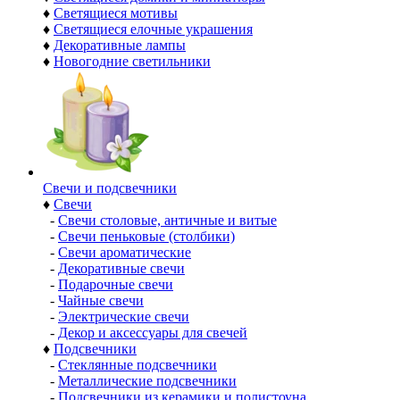
♦
Светящиеся мотивы
♦
Светящиеся елочные украшения
♦
Декоративные лампы
♦
Новогодние светильники
Свечи и подсвечники
♦
Свечи
-
Свечи столовые, античные и витые
-
Свечи пеньковые (столбики)
-
Свечи ароматические
-
Декоративные свечи
-
Подарочные свечи
-
Чайные свечи
-
Электрические свечи
-
Декор и аксессуары для свечей
♦
Подсвечники
-
Стеклянные подсвечники
-
Металлические подсвечники
-
Подсвечники из керамики и полистоуна