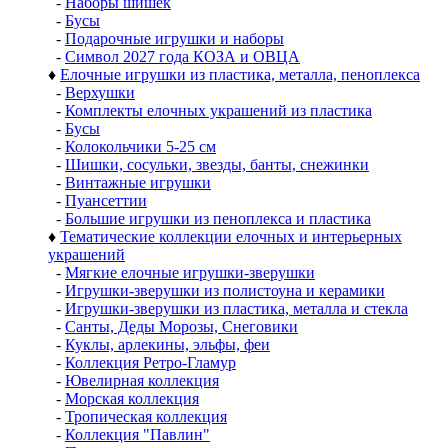
-
Наборы шишек
-
Бусы
-
Подарочные игрушки и наборы
-
Символ 2027 года КОЗА и ОВЦА
♦
Елочные игрушки из пластика, металла, пеноплекса
-
Верхушки
-
Комплекты елочных украшений из пластика
-
Бусы
-
Колокольчики 5-25 см
-
Шишки, сосульки, звезды, банты, снежинки
-
Винтажные игрушки
-
Пуансеттии
-
Большие игрушки из пеноплекса и пластика
♦
Тематические коллекции елочных и интерьерных
украшений
-
Мягкие елочные игрушки-зверушки
-
Игрушки-зверушки из полистоуна и керамики
-
Игрушки-зверушки из пластика, металла и стекла
-
Санты, Деды Морозы, Снеговики
-
Куклы, арлекины, эльфы, феи
-
Коллекция Ретро-Гламур
-
Ювелирная коллекция
-
Морская коллекция
-
Тропическая коллекция
-
Коллекция "Павлин"