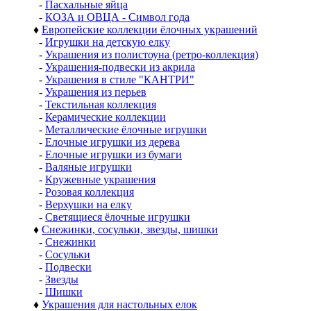
-
Пасхальные яйца
-
КОЗА и ОВЦА - Символ года
♦
Европейские коллекции ёлочных украшений
-
Игрушки на детскую елку
-
Украшения из полистоуна (ретро-коллекция)
-
Украшения-подвески из акрила
-
Украшения в стиле "КАНТРИ"
-
Украшения из перьев
-
Текстильная коллекция
-
Керамические коллекции
-
Металлические ёлочные игрушки
-
Елочные игрушки из дерева
-
Елочные игрушки из бумаги
-
Валяные игрушки
-
Кружевные украшения
-
Розовая коллекция
-
Верхушки на елку
-
Светящиеся ёлочные игрушки
♦
Снежинки, сосульки, звезды, шишки
-
Снежинки
-
Сосульки
-
Подвески
-
Звезды
-
Шишки
♦
Украшения для настольных елок