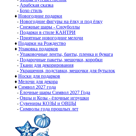
-
Арабская сказка
-
Бохо стиль
♦
Новогодние подарки
-
Новогодние фигуры на ёлку и под ёлку
-
Снежные шары - Сноуболлы
-
Подарки в стиле КАНТРИ
-
Приятные новогодние мелочи
♦
Подарки на Рождество
♦
Упаковка подарков
-
Упаковочные ленты, банты, пленка и бумага
-
Подарочные пакеты, мешочки, коробки
-
Ткани для декорирования
-
Украшения, подставки, мешочки для бутылок
♦
Носки для подарков
♦
Мелочи для декора
♦
Символ 2027 года
-
Ёлочные шары Символ 2027 Года
-
Овцы и Козы - ёлочные игрушки
-
Сувениры КОЗЫ и ОВЦЫ
-
Символы года прошлых лет