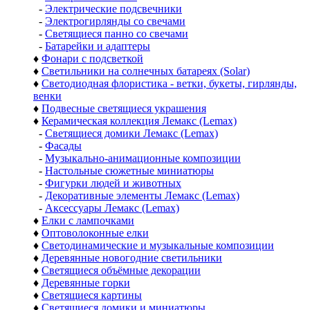
-
Электрические подсвечники
-
Электрогирлянды со свечами
-
Светящиеся панно со свечами
-
Батарейки и адаптеры
♦
Фонари с подсветкой
♦
Светильники на солнечных батареях (Solar)
♦
Светодиодная флористика - ветки, букеты, гирлянды,
венки
♦
Подвесные светящиеся украшения
♦
Керамическая коллекция Лемакс (Lemax)
-
Светящиеся домики Лемакс (Lemax)
-
Фасады
-
Музыкально-анимационные композиции
-
Настольные сюжетные миниатюры
-
Фигурки людей и животных
-
Декоративные элементы Лемакс (Lemax)
-
Аксессуары Лемакс (Lemax)
♦
Елки с лампочками
♦
Оптоволоконные елки
♦
Светодинамические и музыкальные композиции
♦
Деревянные новогодние светильники
♦
Светящиеся объёмные декорации
♦
Деревянные горки
♦
Светящиеся картины
♦
Светящиеся домики и миниатюры