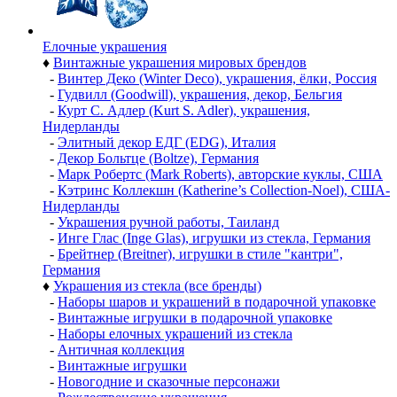
Елочные украшения
♦
Винтажные украшения мировых брендов
-
Винтер Деко (Winter Deco), украшения, ёлки, Россия
-
Гудвилл (Goodwill), украшения, декор, Бельгия
-
Курт С. Адлер (Kurt S. Adler), украшения,
Нидерланды
-
Элитный декор ЕДГ (EDG), Италия
-
Декор Больтце (Boltze), Германия
-
Марк Робертс (Mark Roberts), авторские куклы, США
-
Кэтринс Коллекшн (Katherine’s Collection-Noel), США-
Нидерланды
-
Украшения ручной работы, Таиланд
-
Инге Глас (Inge Glas), игрушки из стекла, Германия
-
Брейтнер (Breitner), игрушки в стиле "кантри",
Германия
♦
Украшения из стекла (все бренды)
-
Наборы шаров и украшений в подарочной упаковке
-
Винтажные игрушки в подарочной упаковке
-
Наборы елочных украшений из стекла
-
Античная коллекция
-
Винтажные игрушки
-
Новогодние и сказочные персонажи