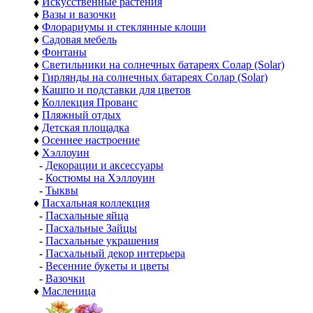
♦
Искусственные растения
♦
Вазы и вазочки
♦
Флорариумы и стеклянные клоши
♦
Садовая мебель
♦
Фонтаны
♦
Светильники на солнечных батареях Солар (Solar)
♦
Гирлянды на солнечных батареях Солар (Solar)
♦
Кашпо и подставки для цветов
♦
Коллекция Прованс
♦
Пляжный отдых
♦
Детская площадка
♦
Осеннее настроение
♦
Хэллоуин
-
Декорации и аксессуары
-
Костюмы на Хэллоуин
-
Тыквы
♦
Пасхальная коллекция
-
Пасхальные яйца
-
Пасхальные Зайцы
-
Пасхальные украшения
-
Пасхальный декор интерьера
-
Весенние букеты и цветы
-
Вазочки
♦
Масленица