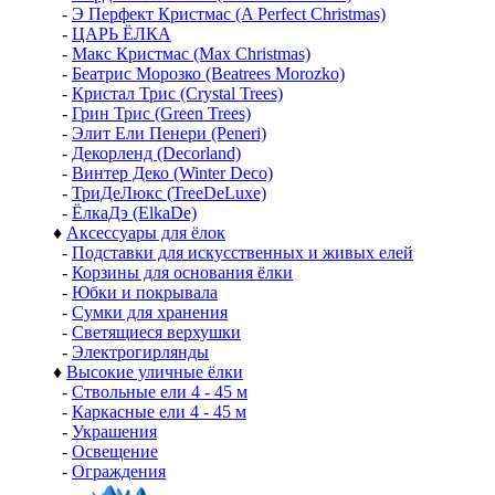
-
Э Перфект Кристмас (A Perfect Christmas)
-
ЦАРЬ ЁЛКА
-
Макс Кристмас (Max Christmas)
-
Беатрис Морозко (Beatrees Morozko)
-
Кристал Трис (Crystal Trees)
-
Грин Трис (Green Trees)
-
Элит Ели Пенери (Peneri)
-
Декорленд (Decorland)
-
Винтер Деко (Winter Deco)
-
ТриДеЛюкс (TreeDeLuxe)
-
ЁлкаДэ (ElkaDe)
♦
Аксессуары для ёлок
-
Подставки для искусственных и живых елей
-
Корзины для основания ёлки
-
Юбки и покрывала
-
Сумки для хранения
-
Светящиеся верхушки
-
Электрогирлянды
♦
Высокие уличные ёлки
-
Ствольные ели 4 - 45 м
-
Каркасные ели 4 - 45 м
-
Украшения
-
Освещение
-
Ограждения