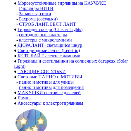
♦
Морозоустойчивые гирлянды на КАУЧУКЕ
-
Гирлянды НИТИ
-
Занавесы, сетки
-
Бахрома (сосульки)
-
СТРОБ ЛАЙТ, БЕЛТ ЛАЙТ
♦
Гирлянды-грозди (Cluster Lights)
-
светодиодные кластеры
-
кластеры с микролампами
♦
ДЮРАЛАЙТ- светящийся шнур
♦
Светодиодные ленты (Ledstrip)
♦
БЕЛТ ЛАЙТ - лента с лампами
♦
Гирлянды и светильники на солнечных батареях (Solar
Light)
♦
ТАЮЩИЕ СОСУЛЬКИ
♦
Световые ПАННО и МОТИВЫ
-
панно и мотивы для улицы
-
панно и мотивы для помещения
♦
МАКУШКИ световые для елей
♦
Лампы
♦
Аксессуары к электрогирляндам