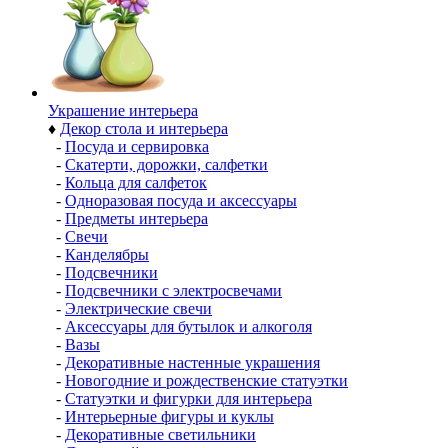
Украшение интерьера
♦
Декор стола и интерьера
-
Посуда и сервировка
-
Скатерти, дорожки, салфетки
-
Кольца для салфеток
-
Одноразовая посуда и аксессуары
-
Предметы интерьера
-
Свечи
-
Канделябры
-
Подсвечники
-
Подсвечники с электросвечами
-
Электрические свечи
-
Аксессуары для бутылок и алкоголя
-
Вазы
-
Декоративные настенные украшения
-
Новогодние и рождественские статуэтки
-
Статуэтки и фигурки для интерьера
-
Интерьерные фигуры и куклы
-
Декоративные светильники