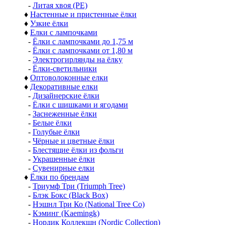
-
Литая хвоя (РЕ)
♦
Настенные и пристенные ёлки
♦
Узкие ёлки
♦
Елки с лампочками
-
Ёлки с лампочками до 1,75 м
-
Ёлки с лампочками от 1,80 м
-
Электрогирлянды на ёлку
-
Ёлки-светильники
♦
Оптоволоконные елки
♦
Декоративные елки
-
Дизайнерские ёлки
-
Ёлки с шишками и ягодами
-
Заснеженные ёлки
-
Белые ёлки
-
Голубые ёлки
-
Чёрные и цветные ёлки
-
Блестящие ёлки из фольги
-
Украшенные ёлки
-
Сувенирные елки
♦
Ёлки по брендам
-
Триумф Три (Triumph Tree)
-
Блэк Бокс (Black Box)
-
Нэшнл Три Ко (National Tree Co)
-
Кэминг (Kaemingk)
-
Нордик Коллекшн (Nordic Collection)