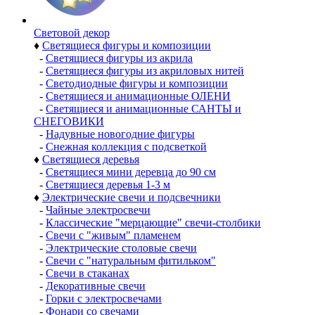
Световой декор
♦
Светящиеся фигуры и композиции
-
Светящиеся фигуры из акрила
-
Светящиеся фигуры из акриловых нитей
-
Светодиодные фигуры и композиции
-
Светящиеся и анимационные ОЛЕНИ
-
Светящиеся и анимационные САНТЫ и
СНЕГОВИКИ
-
Надувные новогодние фигуры
-
Снежная коллекция с подсветкой
♦
Светящиеся деревья
-
Светящиеся мини деревца до 90 см
-
Светящиеся деревья 1-3 м
♦
Электрические свечи и подсвечники
-
Чайные электросвечи
-
Классические "мерцающие" свечи-столбики
-
Свечи с "живым" пламенем
-
Электрические столовые свечи
-
Свечи с "натуральным фитильком"
-
Свечи в стаканах
-
Декоративные свечи
-
Горки с электросвечами
-
Фонари со свечами