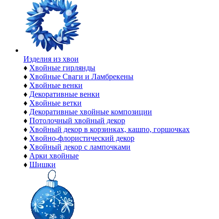
Изделия из хвои
♦
Хвойные гирлянды
♦
Хвойные Сваги и Ламбрекены
♦
Хвойные венки
♦
Декоративные венки
♦
Хвойные ветки
♦
Декоративные хвойные композиции
♦
Потолочный хвойный декор
♦
Хвойный декор в корзинках, кашпо, горшочках
♦
Хвойно-флористический декор
♦
Хвойный декор с лампочками
♦
Арки хвойные
♦
Шишки