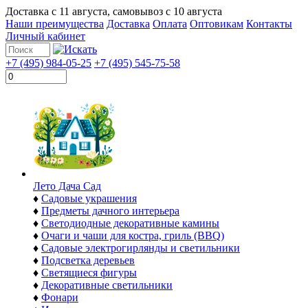
Доставка с
11 августа
, самовывоз с
10 августа
Наши преимущества
Доставка
Оплата
Оптовикам
Контакты
Личный кабинет
+7 (495) 984-05-25
+7 (495) 545-75-58
Лето Дача Сад
♦
Садовые украшения
♦
Предметы дачного интерьера
♦
Светодиодные декоративные камины
♦
Очаги и чаши для костра, гриль (BBQ)
♦
Садовые электрогирлянды и светильники
♦
Подсветка деревьев
♦
Светящиеся фигуры
♦
Декоративные светильники
♦
Фонари