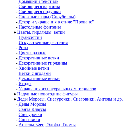
-
Домашний текстиль
-
Светящиеся картины
-
Светящиеся подушки
-
Снежные шары (Сноуболлы)
-
Декор и украшения в стиле "Прованс"
-
Настольные фонтаны
♦
Цветы, гирлянды, ветки
-
Пуансеттии
-
Искусственные растения
-
Розы
-
Цветы разные
-
Декоративные ветки
-
Декоративные гирлянды
-
Хвойные ветки
-
Ветки с ягодами
-
Декоративные венки
-
Ягоды
-
Украшения из натуральных материалов
♦
Надувные новогодние фигуры
♦
Деды Морозы, Снегурочки, Снеговики, Ангелы и др.
-
Деды Морозы
-
Санта Клаусы
-
Снегурочки
-
Снеговики
-
Ангелы, Феи, Эльфы, Гномы