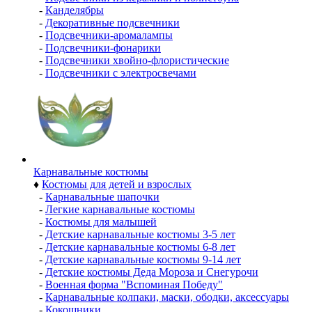
-
Канделябры
-
Декоративные подсвечники
-
Подсвечники-аромалампы
-
Подсвечники-фонарики
-
Подсвечники хвойно-флористические
-
Подсвечники с электросвечами
Карнавальные костюмы
♦
Костюмы для детей и взрослых
-
Карнавальные шапочки
-
Легкие карнавальные костюмы
-
Костюмы для малышей
-
Детские карнавальные костюмы 3-5 лет
-
Детские карнавальные костюмы 6-8 лет
-
Детские карнавальные костюмы 9-14 лет
-
Детские костюмы Деда Мороза и Снегурочи
-
Военная форма "Вспоминая Победу"
-
Карнавальные колпаки, маски, ободки, аксессуары
-
Кокошники