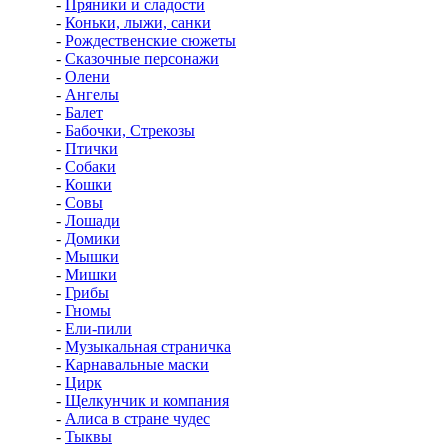
-
Пряники и сладости
-
Коньки, лыжи, санки
-
Рождественские сюжеты
-
Сказочные персонажи
-
Олени
-
Ангелы
-
Балет
-
Бабочки, Стрекозы
-
Птички
-
Собаки
-
Кошки
-
Совы
-
Лошади
-
Домики
-
Мышки
-
Мишки
-
Грибы
-
Гномы
-
Ели-пили
-
Музыкальная страничка
-
Карнавальные маски
-
Цирк
-
Щелкунчик и компания
-
Алиса в стране чудес
-
Тыквы