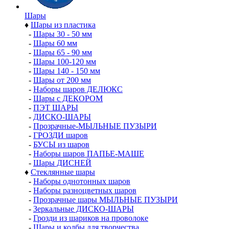
Шары
♦
Шары из пластика
-
Шары 30 - 50 мм
-
Шары 60 мм
-
Шары 65 - 90 мм
-
Шары 100-120 мм
-
Шары 140 - 150 мм
-
Шары от 200 мм
-
Наборы шаров ДЕЛЮКС
-
Шары с ДЕКОРОМ
-
ПЭТ ШАРЫ
-
ДИСКО-ШАРЫ
-
Прозрачные-МЫЛЬНЫЕ ПУЗЫРИ
-
ГРОЗДИ шаров
-
БУСЫ из шаров
-
Наборы шаров ПАПЬЕ-МАШЕ
-
Шары ДИСНЕЙ
♦
Стеклянные шары
-
Наборы однотонных шаров
-
Наборы разноцветных шаров
-
Прозрачные шары МЫЛЬНЫЕ ПУЗЫРИ
-
Зеркальные ДИСКО-ШАРЫ
-
Грозди из шариков на проволоке
-
Шары и колбы для творчества