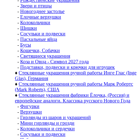
-
Рождественские украшения
-
Звери и птицы
-
Новогоднее застолье
-
Елочные верхушки
-
Колокольчики
-
Шишки
-
Сосульки и подвески
-
Пасхальные яйца
-
Бусы
-
Кошечки, Собачки
-
Светящиеся украшения
-
Коза и Овца - Символ 2027 года
-
Подставки, подвески и крючки для игрушек
♦
Стеклянные украшения ручной работы Инге Глас (Inge
Glas), Германия
♦
Стеклянные украшения ручной работы Марк Робертс
(Mark Roberts), США
♦
Стеклянные украшения фабрики Ёлочка, (Россия) и
европейские аналоги. Классика русского Нового Года
-
Фигурки
-
Верхушки
-
Гирлянды из шаров и украшений
-
Мини гирлянды и грозди
-
Колокольчики и сердечки
-
Сосульки и подвески