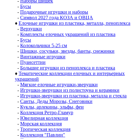
-
Наборы шишек
-
Бусы
-
Подарочные игрушки и наборы
-
Символ 2027 года КОЗА и ОВЦА
♦
Елочные игрушки из пластика, металла, пеноплекса
-
Верхушки
-
Комплекты елочных украшений из пластика
-
Бусы
-
Колокольчики 5-25 см
-
Шишки, сосульки, звезды, банты, снежинки
-
Винтажные игрушки
-
Пуансеттии
-
Большие игрушки из пеноплекса и пластика
♦
Тематические коллекции елочных и интерьерных
украшений
-
Мягкие елочные игрушки-зверушки
-
Игрушки-зверушки из полистоуна и керамики
-
Игрушки-зверушки из пластика, металла и стекла
-
Санты, Деды Морозы, Снеговики
-
Куклы, арлекины, эльфы, феи
-
Коллекция Ретро-Гламур
-
Ювелирная коллекция
-
Морская коллекция
-
Тропическая коллекция
-
Коллекция "Павлин"