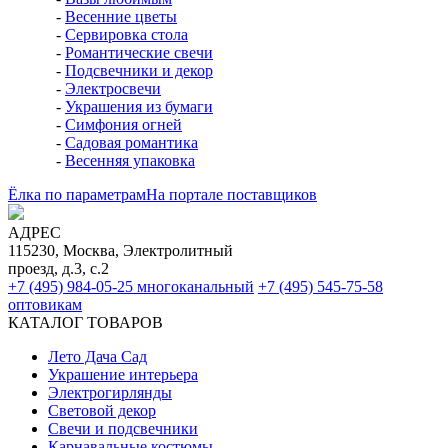
-
Весенние цветы
-
Сервировка стола
-
Романтические свечи
-
Подсвечники и декор
-
Электросвечи
-
Украшения из бумаги
-
Симфония огней
-
Садовая романтика
-
Весенняя упаковка
Ёлка по параметрам
На портале поставщиков
АДРЕС
115230, Москва, Электролитный
проезд, д.3, с.2
+7 (495) 984-05-25
многоканальный
+7 (495) 545-75-58
оптовикам
КАТАЛОГ ТОВАРОВ
Лето Дача Сад
Украшение интерьера
Электро­гирлянды
Световой декор
Свечи и подсвечники
Карнавальные костюмы