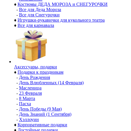
♦
Костюмы ДЕДА МОРОЗА и СНЕГУРОЧКИ
-
Все для Деда Мороза
-
Все для Снегурочки
♦
Игрушки-рукавички для кукольного театра
♦
Все для карнавала
Аксессуары, подарки
♦
Подарки к праздникам
-
День Рождения
-
День Влюбленных (14 Февраля)
-
Масленица
-
23 Февраля
-
8 Марта
-
Пасха
-
День Победы (9 Мая)
-
День Знаний (1 Сентября)
-
Хэллоуин
♦
Корпоративные подарки
♦
Достойные подарки