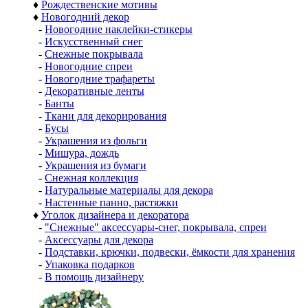
♦
Рождественские мотивы
♦
Новогодний декор
-
Новогодние наклейки-стикеры
-
Искусственный снег
-
Снежные покрывала
-
Новогодние спреи
-
Новогодние трафареты
-
Декоративные ленты
-
Банты
-
Ткани для декорирования
-
Бусы
-
Украшения из фольги
-
Мишура, дождь
-
Украшения из бумаги
-
Снежная коллекция
-
Натуральные материалы для декора
-
Настенные панно, растяжки
♦
Уголок дизайнера и декоратора
-
"Снежные" аксессуары-снег, покрывала, спреи
-
Аксессуары для декора
-
Подставки, крючки, подвески, ёмкости для хранения
-
Упаковка подарков
-
В помощь дизайнеру