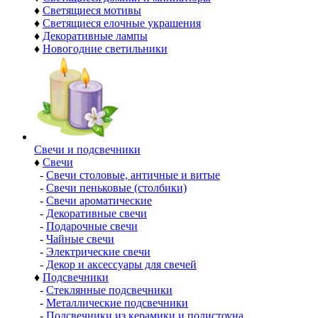
♦
Светящиеся мотивы
♦
Светящиеся елочные украшения
♦
Декоративные лампы
♦
Новогодние светильники
Свечи и подсвечники
♦
Свечи
-
Свечи столовые, античные и витые
-
Свечи пеньковые (столбики)
-
Свечи ароматические
-
Декоративные свечи
-
Подарочные свечи
-
Чайные свечи
-
Электрические свечи
-
Декор и аксессуары для свечей
♦
Подсвечники
-
Стеклянные подсвечники
-
Металлические подсвечники
-
Подсвечники из керамики и полистоуна