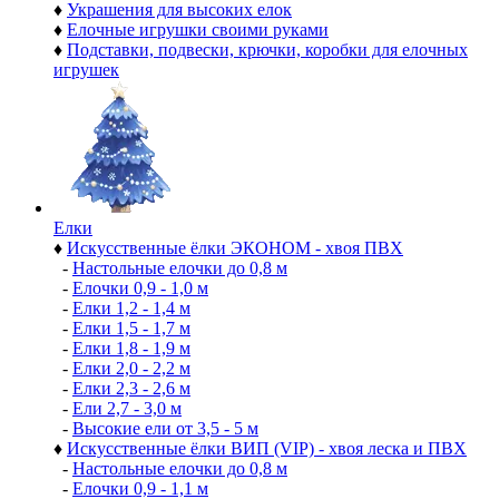
♦
Украшения для высоких елок
♦
Елочные игрушки своими руками
♦
Подставки, подвески, крючки, коробки для елочных
игрушек
Елки
♦
Искусственные ёлки ЭКОНОМ - хвоя ПВХ
-
Настольные елочки до 0,8 м
-
Елочки 0,9 - 1,0 м
-
Елки 1,2 - 1,4 м
-
Елки 1,5 - 1,7 м
-
Елки 1,8 - 1,9 м
-
Елки 2,0 - 2,2 м
-
Елки 2,3 - 2,6 м
-
Ели 2,7 - 3,0 м
-
Высокие ели от 3,5 - 5 м
♦
Искусственные ёлки ВИП (VIP) - хвоя леска и ПВХ
-
Настольные елочки до 0,8 м
-
Елочки 0,9 - 1,1 м