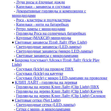
-
Лучи росы и ёлочные дожди
-
Капельки - занавесы и сосульки
-
Декоративные гирлянды и композиции с
минидиодами
-
Роса - кластеры и полукластеры
-
Капельки - нити на батарейках
-
Ретро лампы с минидиодами
-
Гирлянды Роса на солнечных батарейках
-
Крупные (МАКСИ) минидиоды
♦
Световые занавесы Плэй Лайт (Play Light)
-
Светодиодные занавесы (LED-лампы)
-
Светодиодные занавесы (микро LED-лампы)
-
Световые занавесы с микролампами
♦
Бахрома (сосульки) Айсикл Плэй Лайт (Icicle Play
Light)
-
Сосульки (Icicle) на проводе ПВХ
-
Сосульки (Icicle) на каучуке
-
Сосульки (Icicle) с микро LED-лампами на проволоке
♦
КЛИП ЛАЙТ - гирлянды на деревья
-
Гирлянды на дерево Клип Лайт (Clip Light) ПВХ
-
Гирлянды на дерево Клип Лайт (Clip Light) Каучук
-
Гирлянды на дерево Клип Лайт (Clip Light) Силикон
♦
Световые сетки (Net Light)
-
Светодиодные сетки (LED-лампы)
-
Сетки с мини- и микролампами