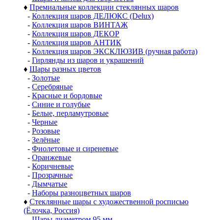
♦
Премиальные коллекции стеклянных шаров
-
Коллекция шаров ДЕЛЮКС (Delux)
-
Коллекция шаров ВИНТАЖ
-
Коллекция шаров ДЕКОР
-
Коллекция шаров АНТИК
-
Коллекция шаров ЭКСКЛЮЗИВ (ручная работа)
-
Гирлянды из шаров и украшений
♦
Шары разных цветов
-
Золотые
-
Серебряные
-
Красные и бордовые
-
Синие и голубые
-
Белые, перламутровые
-
Черные
-
Розовые
-
Зелёные
-
Фиолетовые и сиреневые
-
Оранжевые
-
Коричневые
-
Прозрачные
-
Дымчатые
-
Наборы разноцветных шаров
♦
Стеклянные шары с художественной росписью
(Ёлочка, Россия)
-
Шары диаметром 95 мм