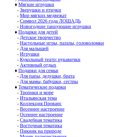
♦
Мягкие игрушки
-
Зверушки и птички
-
Мир мягких медвежат
-
Символ 2026 года ЛОШАДЬ
-
Новогодние танцующие игрушки
♦
Подарки для детей
-
Детское творчество
-
Настольные игры, паззлы, головоломки
-
Для малышей
-
Игрушки
-
Кукольный театр: рукавички
-
Активный отдых
♦
Подарки для семьи
-
Для папы, дедушки, брата
-
Для мамы, бабушки, сестры
♦
Тематические подарки
-
Тропики и море
-
Итальянская тема
-
Коллекция Прованс
-
Весеннее настроение
-
Осеннее настроение
-
Свадебная тематика
-
Восточная тематика
-
Пикник на природе
-
Моряк путешественик