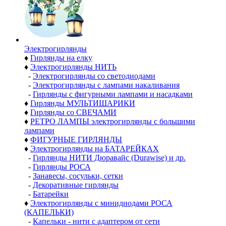
Электро­гирлянды
♦
Гирлянды на елку
♦
Электрогирлянды НИТЬ
-
Электрогирлянды со светодиодами
-
Электрогирлянды с лампами накаливания
-
Гирлянды с фигурными лампами и насадками
♦
Гирлянды МУЛЬТИШАРИКИ
♦
Гирлянды со СВЕЧАМИ
♦
РЕТРО ЛАМПЫ электрогирлянды с большими
лампами
♦
ФИГУРНЫЕ ГИРЛЯНДЫ
♦
Электрогирлянды на БАТАРЕЙКАХ
-
Гирлянды НИТИ Дюравайс (Durawise) и др.
-
Гирлянды РОСА
-
Занавесы, сосульки, сетки
-
Декоративные гирлянды
-
Батарейки
♦
Электрогирлянды с минидиодами РОСА
(КАПЕЛЬКИ)
-
Капельки - нити с адаптером от сети