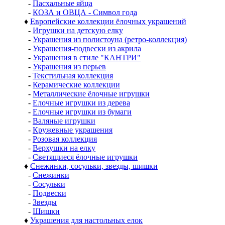
-
Пасхальные яйца
-
КОЗА и ОВЦА - Символ года
♦
Европейские коллекции ёлочных украшений
-
Игрушки на детскую елку
-
Украшения из полистоуна (ретро-коллекция)
-
Украшения-подвески из акрила
-
Украшения в стиле "КАНТРИ"
-
Украшения из перьев
-
Текстильная коллекция
-
Керамические коллекции
-
Металлические ёлочные игрушки
-
Елочные игрушки из дерева
-
Елочные игрушки из бумаги
-
Валяные игрушки
-
Кружевные украшения
-
Розовая коллекция
-
Верхушки на елку
-
Светящиеся ёлочные игрушки
♦
Снежинки, сосульки, звезды, шишки
-
Снежинки
-
Сосульки
-
Подвески
-
Звезды
-
Шишки
♦
Украшения для настольных елок