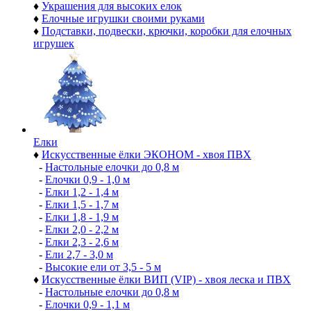
♦
Украшения для высоких елок
♦
Елочные игрушки своими руками
♦
Подставки, подвески, крючки, коробки для елочных
игрушек
Елки
♦
Искусственные ёлки ЭКОНОМ - хвоя ПВХ
-
Настольные елочки до 0,8 м
-
Елочки 0,9 - 1,0 м
-
Елки 1,2 - 1,4 м
-
Елки 1,5 - 1,7 м
-
Елки 1,8 - 1,9 м
-
Елки 2,0 - 2,2 м
-
Елки 2,3 - 2,6 м
-
Ели 2,7 - 3,0 м
-
Высокие ели от 3,5 - 5 м
♦
Искусственные ёлки ВИП (VIP) - хвоя леска и ПВХ
-
Настольные елочки до 0,8 м
-
Елочки 0,9 - 1,1 м