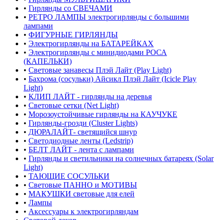
•
Гирлянды со СВЕЧАМИ
•
РЕТРО ЛАМПЫ электрогирлянды с большими
лампами
•
ФИГУРНЫЕ ГИРЛЯНДЫ
•
Электрогирлянды на БАТАРЕЙКАХ
•
Электрогирлянды с минидиодами РОСА
(КАПЕЛЬКИ)
•
Световые занавесы Плэй Лайт (Play Light)
•
Бахрома (сосульки) Айсикл Плэй Лайт (Icicle Play
Light)
•
КЛИП ЛАЙТ - гирлянды на деревья
•
Световые сетки (Net Light)
•
Морозоустойчивые гирлянды на КАУЧУКЕ
•
Гирлянды-грозди (Cluster Lights)
•
ДЮРАЛАЙТ- светящийся шнур
•
Светодиодные ленты (Ledstrip)
•
БЕЛТ ЛАЙТ - лента с лампами
•
Гирлянды и светильники на солнечных батареях (Solar
Light)
•
ТАЮЩИЕ СОСУЛЬКИ
•
Световые ПАННО и МОТИВЫ
•
МАКУШКИ световые для елей
•
Лампы
•
Аксессуары к электрогирляндам