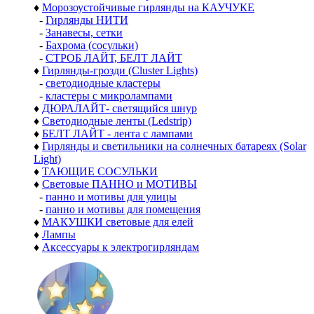
♦
Морозоустойчивые гирлянды на КАУЧУКЕ
-
Гирлянды НИТИ
-
Занавесы, сетки
-
Бахрома (сосульки)
-
СТРОБ ЛАЙТ, БЕЛТ ЛАЙТ
♦
Гирлянды-грозди (Cluster Lights)
-
светодиодные кластеры
-
кластеры с микролампами
♦
ДЮРАЛАЙТ- светящийся шнур
♦
Светодиодные ленты (Ledstrip)
♦
БЕЛТ ЛАЙТ - лента с лампами
♦
Гирлянды и светильники на солнечных батареях (Solar
Light)
♦
ТАЮЩИЕ СОСУЛЬКИ
♦
Световые ПАННО и МОТИВЫ
-
панно и мотивы для улицы
-
панно и мотивы для помещения
♦
МАКУШКИ световые для елей
♦
Лампы
♦
Аксессуары к электрогирляндам