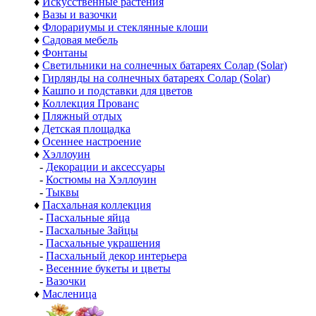
♦
Искусственные растения
♦
Вазы и вазочки
♦
Флорариумы и стеклянные клоши
♦
Садовая мебель
♦
Фонтаны
♦
Светильники на солнечных батареях Солар (Solar)
♦
Гирлянды на солнечных батареях Солар (Solar)
♦
Кашпо и подставки для цветов
♦
Коллекция Прованс
♦
Пляжный отдых
♦
Детская площадка
♦
Осеннее настроение
♦
Хэллоуин
-
Декорации и аксессуары
-
Костюмы на Хэллоуин
-
Тыквы
♦
Пасхальная коллекция
-
Пасхальные яйца
-
Пасхальные Зайцы
-
Пасхальные украшения
-
Пасхальный декор интерьера
-
Весенние букеты и цветы
-
Вазочки
♦
Масленица