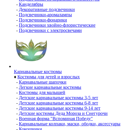
-
Канделябры
-
Декоративные подсвечники
-
Подсвечники-аромалампы
-
Подсвечники-фонарики
-
Подсвечники хвойно-флористические
-
Подсвечники с электросвечами
Карнавальные костюмы
♦
Костюмы для детей и взрослых
-
Карнавальные шапочки
-
Легкие карнавальные костюмы
-
Костюмы для малышей
-
Детские карнавальные костюмы 3-5 лет
-
Детские карнавальные костюмы 6-8 лет
-
Детские карнавальные костюмы 9-14 лет
-
Детские костюмы Деда Мороза и Снегурочи
-
Военная форма "Вспоминая Победу"
-
Карнавальные колпаки, маски, ободки, аксессуары
-
Кокошники