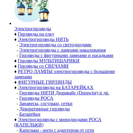
Электро­гирлянды
♦
Гирлянды на елку
♦
Электрогирлянды НИТЬ
-
Электрогирлянды со светодиодами
-
Электрогирлянды с лампами накаливания
-
Гирлянды с фигурными лампами и насадками
♦
Гирлянды МУЛЬТИШАРИКИ
♦
Гирлянды со СВЕЧАМИ
♦
РЕТРО ЛАМПЫ электрогирлянды с большими
лампами
♦
ФИГУРНЫЕ ГИРЛЯНДЫ
♦
Электрогирлянды на БАТАРЕЙКАХ
-
Гирлянды НИТИ Дюравайс (Durawise) и др.
-
Гирлянды РОСА
-
Занавесы, сосульки, сетки
-
Декоративные гирлянды
-
Батарейки
♦
Электрогирлянды с минидиодами РОСА
(КАПЕЛЬКИ)
-
Капельки - нити с адаптером от сети