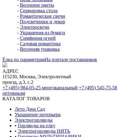
-
Весенние цветы
-
Сервировка стола
-
Романтические свечи
-
Подсвечники и декор
-
Электросвечи
-
Украшения из бумаги
-
Симфония огней
-
Садовая романтика
-
Весенняя упаковка
Ёлка по параметрам
На портале поставщиков
АДРЕС
115230, Москва, Электролитный
проезд, д.3, с.2
+7 (495) 984-05-25
многоканальный
+7 (495) 545-75-58
оптовикам
КАТАЛОГ ТОВАРОВ
Лето Дача Сад
Украшение интерьера
Электро­гирлянды
•
Гирлянды на елку
•
Электрогирлянды НИТЬ
•
Гирлянды МУЛЬТИШАРИКИ