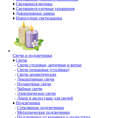
♦
Светящиеся мотивы
♦
Светящиеся елочные украшения
♦
Декоративные лампы
♦
Новогодние светильники
Свечи и подсвечники
♦
Свечи
-
Свечи столовые, античные и витые
-
Свечи пеньковые (столбики)
-
Свечи ароматические
-
Декоративные свечи
-
Подарочные свечи
-
Чайные свечи
-
Электрические свечи
-
Декор и аксессуары для свечей
♦
Подсвечники
-
Стеклянные подсвечники
-
Металлические подсвечники
-
Подсвечники из керамики и полистоуна