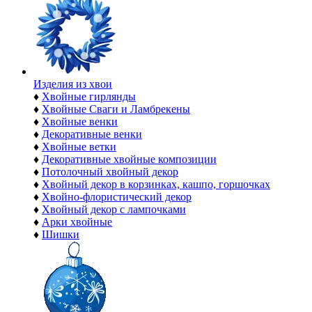
Изделия из хвои
♦
Хвойные гирлянды
♦
Хвойные Сваги и Ламбрекены
♦
Хвойные венки
♦
Декоративные венки
♦
Хвойные ветки
♦
Декоративные хвойные композиции
♦
Потолочный хвойный декор
♦
Хвойный декор в корзинках, кашпо, горшочках
♦
Хвойно-флористический декор
♦
Хвойный декор с лампочками
♦
Арки хвойные
♦
Шишки