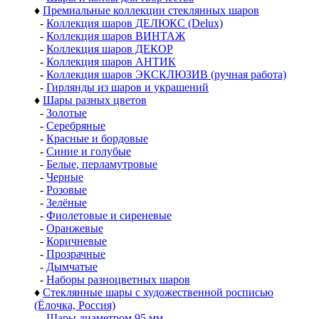
♦
Премиальные коллекции стеклянных шаров
-
Коллекция шаров ДЕЛЮКС (Delux)
-
Коллекция шаров ВИНТАЖ
-
Коллекция шаров ДЕКОР
-
Коллекция шаров АНТИК
-
Коллекция шаров ЭКСКЛЮЗИВ (ручная работа)
-
Гирлянды из шаров и украшений
♦
Шары разных цветов
-
Золотые
-
Серебряные
-
Красные и бордовые
-
Синие и голубые
-
Белые, перламутровые
-
Черные
-
Розовые
-
Зелёные
-
Фиолетовые и сиреневые
-
Оранжевые
-
Коричневые
-
Прозрачные
-
Дымчатые
-
Наборы разноцветных шаров
♦
Стеклянные шары с художественной росписью
(Ёлочка, Россия)
-
Шары диаметром 95 мм