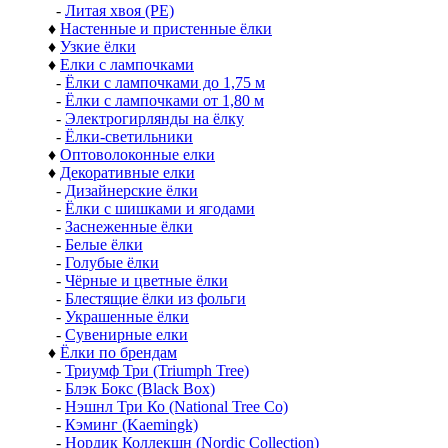
-
Литая хвоя (РЕ)
♦
Настенные и пристенные ёлки
♦
Узкие ёлки
♦
Елки с лампочками
-
Ёлки с лампочками до 1,75 м
-
Ёлки с лампочками от 1,80 м
-
Электрогирлянды на ёлку
-
Ёлки-светильники
♦
Оптоволоконные елки
♦
Декоративные елки
-
Дизайнерские ёлки
-
Ёлки с шишками и ягодами
-
Заснеженные ёлки
-
Белые ёлки
-
Голубые ёлки
-
Чёрные и цветные ёлки
-
Блестящие ёлки из фольги
-
Украшенные ёлки
-
Сувенирные елки
♦
Ёлки по брендам
-
Триумф Три (Triumph Tree)
-
Блэк Бокс (Black Box)
-
Нэшнл Три Ко (National Tree Co)
-
Кэминг (Kaemingk)
-
Нордик Коллекшн (Nordic Collection)