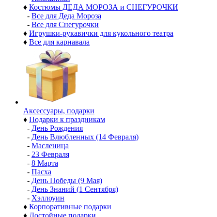
♦
Костюмы ДЕДА МОРОЗА и СНЕГУРОЧКИ
-
Все для Деда Мороза
-
Все для Снегурочки
♦
Игрушки-рукавички для кукольного театра
♦
Все для карнавала
Аксессуары, подарки
♦
Подарки к праздникам
-
День Рождения
-
День Влюбленных (14 Февраля)
-
Масленица
-
23 Февраля
-
8 Марта
-
Пасха
-
День Победы (9 Мая)
-
День Знаний (1 Сентября)
-
Хэллоуин
♦
Корпоративные подарки
♦
Достойные подарки