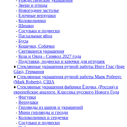
-
Рождественские украшения
-
Звери и птицы
-
Новогоднее застолье
-
Елочные верхушки
-
Колокольчики
-
Шишки
-
Сосульки и подвески
-
Пасхальные яйца
-
Бусы
-
Кошечки, Собачки
-
Светящиеся украшения
-
Коза и Овца - Символ 2027 года
-
Подставки, подвески и крючки для игрушек
♦
Стеклянные украшения ручной работы Инге Глас (Inge
Glas), Германия
♦
Стеклянные украшения ручной работы Марк Робертс
(Mark Roberts), США
♦
Стеклянные украшения фабрики Ёлочка, (Россия) и
европейские аналоги. Классика русского Нового Года
-
Фигурки
-
Верхушки
-
Гирлянды из шаров и украшений
-
Мини гирлянды и грозди
-
Колокольчики и сердечки
-
Сосульки и подвески