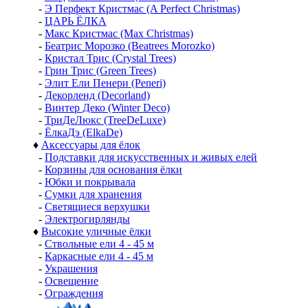
-
Э Перфект Кристмас (A Perfect Christmas)
-
ЦАРЬ ЁЛКА
-
Макс Кристмас (Max Christmas)
-
Беатрис Морозко (Beatrees Morozko)
-
Кристал Трис (Crystal Trees)
-
Грин Трис (Green Trees)
-
Элит Ели Пенери (Peneri)
-
Декорленд (Decorland)
-
Винтер Деко (Winter Deco)
-
ТриДеЛюкс (TreeDeLuxe)
-
ЁлкаДэ (ElkaDe)
♦
Аксессуары для ёлок
-
Подставки для искусственных и живых елей
-
Корзины для основания ёлки
-
Юбки и покрывала
-
Сумки для хранения
-
Светящиеся верхушки
-
Электрогирлянды
♦
Высокие уличные ёлки
-
Ствольные ели 4 - 45 м
-
Каркасные ели 4 - 45 м
-
Украшения
-
Освещение
-
Ограждения