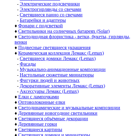
-
Электрические подсвечники
-
Электрогирлянды со свечами
-
Светящиеся панно со свечами
-
Батарейки и адаптеры
♦
Фонари с подсветкой
♦
Светильники на солнечных батареях (Solar)
♦
Светодиодная флористика - ветки, букеты, гирлянды,
венки
♦
Подвесные светящиеся украшения
♦
Керамическая коллекция Лемакс (Lemax)
-
Светящиеся домики Лемакс (Lemax)
-
Фасады
-
Музыкально-анимационные композиции
-
Настольные сюжетные миниатюры
-
Фигурки людей и животных
-
Декоративные элементы Лемакс (Lemax)
-
Аксессуары Лемакс (Lemax)
♦
Елки с лампочками
♦
Оптоволоконные елки
♦
Светодинамические и музыкальные композиции
♦
Деревянные новогодние светильники
♦
Светящиеся объёмные декорации
♦
Деревянные горки
♦
Светящиеся картины
♦
Светящиеся домики и миниатюры