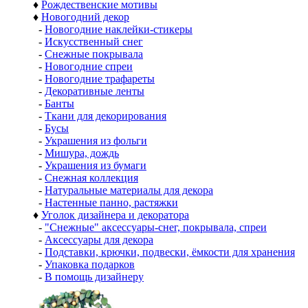
♦
Рождественские мотивы
♦
Новогодний декор
-
Новогодние наклейки-стикеры
-
Искусственный снег
-
Снежные покрывала
-
Новогодние спреи
-
Новогодние трафареты
-
Декоративные ленты
-
Банты
-
Ткани для декорирования
-
Бусы
-
Украшения из фольги
-
Мишура, дождь
-
Украшения из бумаги
-
Снежная коллекция
-
Натуральные материалы для декора
-
Настенные панно, растяжки
♦
Уголок дизайнера и декоратора
-
"Снежные" аксессуары-снег, покрывала, спреи
-
Аксессуары для декора
-
Подставки, крючки, подвески, ёмкости для хранения
-
Упаковка подарков
-
В помощь дизайнеру