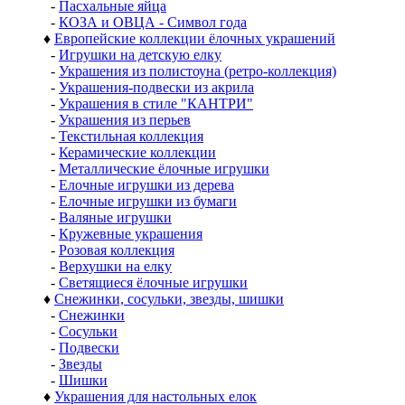
-
Пасхальные яйца
-
КОЗА и ОВЦА - Символ года
♦
Европейские коллекции ёлочных украшений
-
Игрушки на детскую елку
-
Украшения из полистоуна (ретро-коллекция)
-
Украшения-подвески из акрила
-
Украшения в стиле "КАНТРИ"
-
Украшения из перьев
-
Текстильная коллекция
-
Керамические коллекции
-
Металлические ёлочные игрушки
-
Елочные игрушки из дерева
-
Елочные игрушки из бумаги
-
Валяные игрушки
-
Кружевные украшения
-
Розовая коллекция
-
Верхушки на елку
-
Светящиеся ёлочные игрушки
♦
Снежинки, сосульки, звезды, шишки
-
Снежинки
-
Сосульки
-
Подвески
-
Звезды
-
Шишки
♦
Украшения для настольных елок