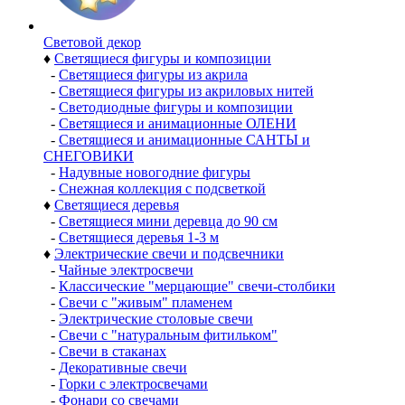
Световой декор
♦
Светящиеся фигуры и композиции
-
Светящиеся фигуры из акрила
-
Светящиеся фигуры из акриловых нитей
-
Светодиодные фигуры и композиции
-
Светящиеся и анимационные ОЛЕНИ
-
Светящиеся и анимационные САНТЫ и
СНЕГОВИКИ
-
Надувные новогодние фигуры
-
Снежная коллекция с подсветкой
♦
Светящиеся деревья
-
Светящиеся мини деревца до 90 см
-
Светящиеся деревья 1-3 м
♦
Электрические свечи и подсвечники
-
Чайные электросвечи
-
Классические "мерцающие" свечи-столбики
-
Свечи с "живым" пламенем
-
Электрические столовые свечи
-
Свечи с "натуральным фитильком"
-
Свечи в стаканах
-
Декоративные свечи
-
Горки с электросвечами
-
Фонари со свечами