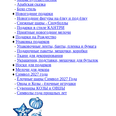
-
Арабская сказка
-
Бохо стиль
♦
Новогодние подарки
-
Новогодние фигуры на ёлку и под ёлку
-
Снежные шары - Сноуболлы
-
Подарки в стиле КАНТРИ
-
Приятные новогодние мелочи
♦
Подарки на Рождество
♦
Упаковка подарков
-
Упаковочные ленты, банты, пленка и бумага
-
Подарочные пакеты, мешочки, коробки
-
Ткани для декорирования
-
Украшения, подставки, мешочки для бутылок
♦
Носки для подарков
♦
Мелочи для декора
♦
Символ 2027 года
-
Ёлочные шары Символ 2027 Года
-
Овцы и Козы - ёлочные игрушки
-
Сувениры КОЗЫ и ОВЦЫ
-
Символы года прошлых лет