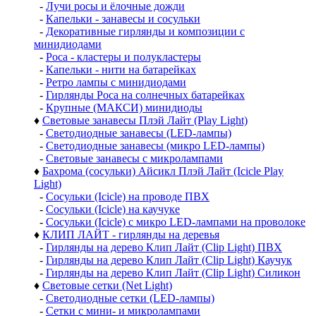
-
Лучи росы и ёлочные дожди
-
Капельки - занавесы и сосульки
-
Декоративные гирлянды и композиции с
минидиодами
-
Роса - кластеры и полукластеры
-
Капельки - нити на батарейках
-
Ретро лампы с минидиодами
-
Гирлянды Роса на солнечных батарейках
-
Крупные (МАКСИ) минидиоды
♦
Световые занавесы Плэй Лайт (Play Light)
-
Светодиодные занавесы (LED-лампы)
-
Светодиодные занавесы (микро LED-лампы)
-
Световые занавесы с микролампами
♦
Бахрома (сосульки) Айсикл Плэй Лайт (Icicle Play
Light)
-
Сосульки (Icicle) на проводе ПВХ
-
Сосульки (Icicle) на каучуке
-
Сосульки (Icicle) с микро LED-лампами на проволоке
♦
КЛИП ЛАЙТ - гирлянды на деревья
-
Гирлянды на дерево Клип Лайт (Clip Light) ПВХ
-
Гирлянды на дерево Клип Лайт (Clip Light) Каучук
-
Гирлянды на дерево Клип Лайт (Clip Light) Силикон
♦
Световые сетки (Net Light)
-
Светодиодные сетки (LED-лампы)
-
Сетки с мини- и микролампами