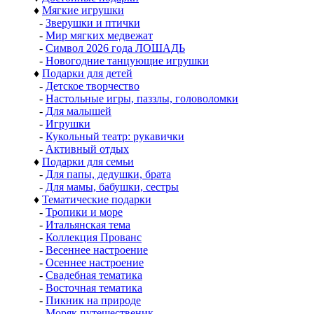
♦
Мягкие игрушки
-
Зверушки и птички
-
Мир мягких медвежат
-
Символ 2026 года ЛОШАДЬ
-
Новогодние танцующие игрушки
♦
Подарки для детей
-
Детское творчество
-
Настольные игры, паззлы, головоломки
-
Для малышей
-
Игрушки
-
Кукольный театр: рукавички
-
Активный отдых
♦
Подарки для семьи
-
Для папы, дедушки, брата
-
Для мамы, бабушки, сестры
♦
Тематические подарки
-
Тропики и море
-
Итальянская тема
-
Коллекция Прованс
-
Весеннее настроение
-
Осеннее настроение
-
Свадебная тематика
-
Восточная тематика
-
Пикник на природе
-
Моряк путешественик