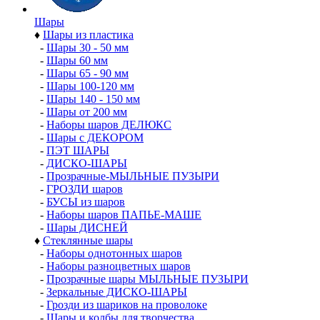
Шары
♦
Шары из пластика
-
Шары 30 - 50 мм
-
Шары 60 мм
-
Шары 65 - 90 мм
-
Шары 100-120 мм
-
Шары 140 - 150 мм
-
Шары от 200 мм
-
Наборы шаров ДЕЛЮКС
-
Шары с ДЕКОРОМ
-
ПЭТ ШАРЫ
-
ДИСКО-ШАРЫ
-
Прозрачные-МЫЛЬНЫЕ ПУЗЫРИ
-
ГРОЗДИ шаров
-
БУСЫ из шаров
-
Наборы шаров ПАПЬЕ-МАШЕ
-
Шары ДИСНЕЙ
♦
Стеклянные шары
-
Наборы однотонных шаров
-
Наборы разноцветных шаров
-
Прозрачные шары МЫЛЬНЫЕ ПУЗЫРИ
-
Зеркальные ДИСКО-ШАРЫ
-
Грозди из шариков на проволоке
-
Шары и колбы для творчества