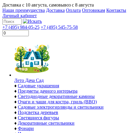
Доставка с
10 августа
, самовывоз с
8 августа
Наши преимущества
Доставка
Оплата
Оптовикам
Контакты
Личный кабинет
+7 (495) 984-05-25
+7 (495) 545-75-58
Лето Дача Сад
♦
Садовые украшения
♦
Предметы дачного интерьера
♦
Светодиодные декоративные камины
♦
Очаги и чаши для костра, гриль (BBQ)
♦
Садовые электрогирлянды и светильники
♦
Подсветка деревьев
♦
Светящиеся фигуры
♦
Декоративные светильники
♦
Фонари