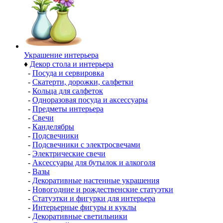
Украшение интерьера
♦
Декор стола и интерьера
-
Посуда и сервировка
-
Скатерти, дорожки, салфетки
-
Кольца для салфеток
-
Одноразовая посуда и аксессуары
-
Предметы интерьера
-
Свечи
-
Канделябры
-
Подсвечники
-
Подсвечники с электросвечами
-
Электрические свечи
-
Аксессуары для бутылок и алкоголя
-
Вазы
-
Декоративные настенные украшения
-
Новогодние и рождественские статуэтки
-
Статуэтки и фигурки для интерьера
-
Интерьерные фигуры и куклы
-
Декоративные светильники