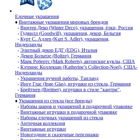
Елочные украшения
♦
Винтажные украшения мировых брендов
-
Винтер Деко (Winter Deco), украшения, ёлки, Россия
-
Гудвилл (Goodwill), украшения, декор, Бельгия
-
Курт С. Адлер (Kurt S. Adler), украшения,
Нидерланды
-
Элитный декор ЕДГ (EDG), Италия
-
Декор Больтце (Boltze), Германия
-
Марк Робертс (Mark Roberts), авторские куклы, США
-
Кэтринс Коллекшн (Katherine’s Collection-Noel), США-
Нидерланды
-
Украшения ручной работы, Таиланд
-
Инге Глас (Inge Glas), игрушки из стекла, Германия
-
Брейтнер (Breitner), игрушки в стиле "кантри",
Германия
♦
Украшения из стекла (все бренды)
-
Наборы шаров и украшений в подарочной упаковке
-
Винтажные игрушки в подарочной упаковке
-
Наборы елочных украшений из стекла
-
Античная коллекция
-
Винтажные игрушки
-
Новогодние и сказочные персонажи