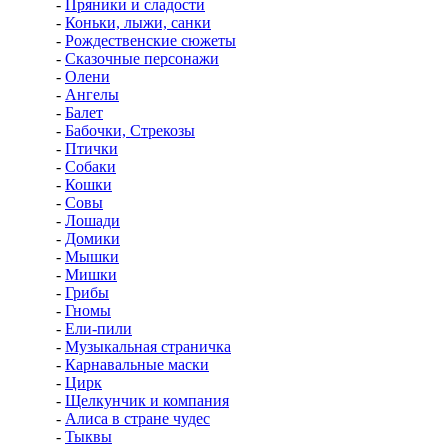
-
Пряники и сладости
-
Коньки, лыжи, санки
-
Рождественские сюжеты
-
Сказочные персонажи
-
Олени
-
Ангелы
-
Балет
-
Бабочки, Стрекозы
-
Птички
-
Собаки
-
Кошки
-
Совы
-
Лошади
-
Домики
-
Мышки
-
Мишки
-
Грибы
-
Гномы
-
Ели-пили
-
Музыкальная страничка
-
Карнавальные маски
-
Цирк
-
Щелкунчик и компания
-
Алиса в стране чудес
-
Тыквы