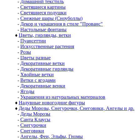
-
Домашний текстиль
-
Светящиеся картины
-
Светящиеся подушки
-
Снежные шары (Сноуболлы)
-
Декор и украшения в стиле "Прованс"
-
Настольные фонтаны
♦
Цветы, гирлянды, ветки
-
Пуансеттии
-
Искусственные растения
-
Розы
-
Цветы разные
-
Декоративные ветки
-
Декоративные гирлянды
-
Хвойные ветки
-
Ветки с ягодами
-
Декоративные венки
-
Ягоды
-
Украшения из натуральных материалов
♦
Надувные новогодние фигуры
♦
Деды Морозы, Снегурочки, Снеговики, Ангелы и др.
-
Деды Морозы
-
Санта Клаусы
-
Снегурочки
-
Снеговики
-
Ангелы, Феи, Эльфы, Гномы