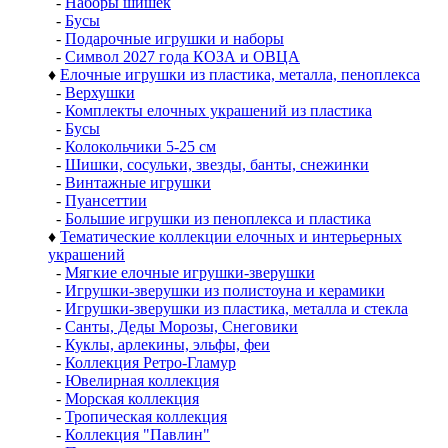
-
Наборы шишек
-
Бусы
-
Подарочные игрушки и наборы
-
Символ 2027 года КОЗА и ОВЦА
♦
Елочные игрушки из пластика, металла, пеноплекса
-
Верхушки
-
Комплекты елочных украшений из пластика
-
Бусы
-
Колокольчики 5-25 см
-
Шишки, сосульки, звезды, банты, снежинки
-
Винтажные игрушки
-
Пуансеттии
-
Большие игрушки из пеноплекса и пластика
♦
Тематические коллекции елочных и интерьерных
украшений
-
Мягкие елочные игрушки-зверушки
-
Игрушки-зверушки из полистоуна и керамики
-
Игрушки-зверушки из пластика, металла и стекла
-
Санты, Деды Морозы, Снеговики
-
Куклы, арлекины, эльфы, феи
-
Коллекция Ретро-Гламур
-
Ювелирная коллекция
-
Морская коллекция
-
Тропическая коллекция
-
Коллекция "Павлин"