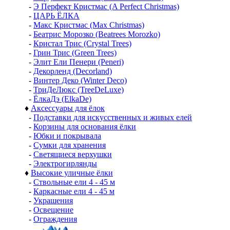
-
Э Перфект Кристмас (A Perfect Christmas)
-
ЦАРЬ ЁЛКА
-
Макс Кристмас (Max Christmas)
-
Беатрис Морозко (Beatrees Morozko)
-
Кристал Трис (Crystal Trees)
-
Грин Трис (Green Trees)
-
Элит Ели Пенери (Peneri)
-
Декорленд (Decorland)
-
Винтер Деко (Winter Deco)
-
ТриДеЛюкс (TreeDeLuxe)
-
ЁлкаДэ (ElkaDe)
♦
Аксессуары для ёлок
-
Подставки для искусственных и живых елей
-
Корзины для основания ёлки
-
Юбки и покрывала
-
Сумки для хранения
-
Светящиеся верхушки
-
Электрогирлянды
♦
Высокие уличные ёлки
-
Ствольные ели 4 - 45 м
-
Каркасные ели 4 - 45 м
-
Украшения
-
Освещение
-
Ограждения