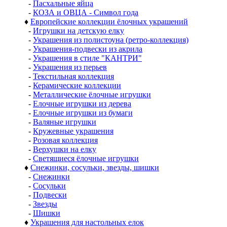
-
Пасхальные яйца
-
КОЗА и ОВЦА - Символ года
♦
Европейские коллекции ёлочных украшений
-
Игрушки на детскую елку
-
Украшения из полистоуна (ретро-коллекция)
-
Украшения-подвески из акрила
-
Украшения в стиле "КАНТРИ"
-
Украшения из перьев
-
Текстильная коллекция
-
Керамические коллекции
-
Металлические ёлочные игрушки
-
Елочные игрушки из дерева
-
Елочные игрушки из бумаги
-
Валяные игрушки
-
Кружевные украшения
-
Розовая коллекция
-
Верхушки на елку
-
Светящиеся ёлочные игрушки
♦
Снежинки, сосульки, звезды, шишки
-
Снежинки
-
Сосульки
-
Подвески
-
Звезды
-
Шишки
♦
Украшения для настольных елок