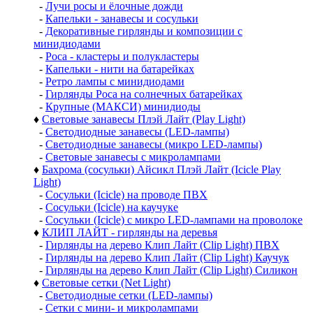
-
Лучи росы и ёлочные дожди
-
Капельки - занавесы и сосульки
-
Декоративные гирлянды и композиции с
минидиодами
-
Роса - кластеры и полукластеры
-
Капельки - нити на батарейках
-
Ретро лампы с минидиодами
-
Гирлянды Роса на солнечных батарейках
-
Крупные (МАКСИ) минидиоды
♦
Световые занавесы Плэй Лайт (Play Light)
-
Светодиодные занавесы (LED-лампы)
-
Светодиодные занавесы (микро LED-лампы)
-
Световые занавесы с микролампами
♦
Бахрома (сосульки) Айсикл Плэй Лайт (Icicle Play
Light)
-
Сосульки (Icicle) на проводе ПВХ
-
Сосульки (Icicle) на каучуке
-
Сосульки (Icicle) с микро LED-лампами на проволоке
♦
КЛИП ЛАЙТ - гирлянды на деревья
-
Гирлянды на дерево Клип Лайт (Clip Light) ПВХ
-
Гирлянды на дерево Клип Лайт (Clip Light) Каучук
-
Гирлянды на дерево Клип Лайт (Clip Light) Силикон
♦
Световые сетки (Net Light)
-
Светодиодные сетки (LED-лампы)
-
Сетки с мини- и микролампами