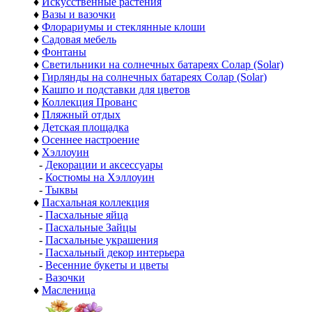
♦
Искусственные растения
♦
Вазы и вазочки
♦
Флорариумы и стеклянные клоши
♦
Садовая мебель
♦
Фонтаны
♦
Светильники на солнечных батареях Солар (Solar)
♦
Гирлянды на солнечных батареях Солар (Solar)
♦
Кашпо и подставки для цветов
♦
Коллекция Прованс
♦
Пляжный отдых
♦
Детская площадка
♦
Осеннее настроение
♦
Хэллоуин
-
Декорации и аксессуары
-
Костюмы на Хэллоуин
-
Тыквы
♦
Пасхальная коллекция
-
Пасхальные яйца
-
Пасхальные Зайцы
-
Пасхальные украшения
-
Пасхальный декор интерьера
-
Весенние букеты и цветы
-
Вазочки
♦
Масленица