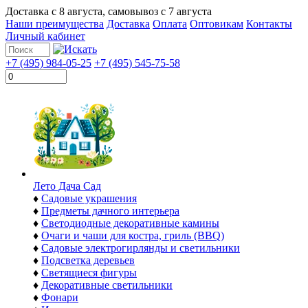
Доставка с
8 августа
, самовывоз с
7 августа
Наши преимущества
Доставка
Оплата
Оптовикам
Контакты
Личный кабинет
+7 (495) 984-05-25
+7 (495) 545-75-58
Лето Дача Сад
♦
Садовые украшения
♦
Предметы дачного интерьера
♦
Светодиодные декоративные камины
♦
Очаги и чаши для костра, гриль (BBQ)
♦
Садовые электрогирлянды и светильники
♦
Подсветка деревьев
♦
Светящиеся фигуры
♦
Декоративные светильники
♦
Фонари