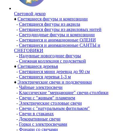
Световой декор
♦
Светящиеся фигуры и композиции
-
Светящиеся фигуры из акрила
-
Светящиеся фигуры из акриловых нитей
-
Светодиодные фигуры и композиции
-
Светящиеся и анимационные ОЛЕНИ
-
Светящиеся и анимационные САНТЫ и
СНЕГОВИКИ
-
Надувные новогодние фигуры
-
Снежная коллекция с подсветкой
♦
Светящиеся деревья
-
Светящиеся мини деревца до 90 см
-
Светящиеся деревья 1-3 м
♦
Электрические свечи и подсвечники
-
Чайные электросвечи
-
Классические "мерцающие" свечи-столбики
-
Свечи с "живым" пламенем
-
Электрические столовые свечи
-
Свечи с "натуральным фитильком"
-
Свечи в стаканах
-
Декоративные свечи
-
Горки с электросвечами
-
Фонари со свечами