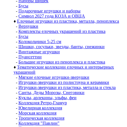
-
Наборы шишек
-
Бусы
-
Подарочные игрушки и наборы
-
Символ 2027 года КОЗА и ОВЦА
♦
Елочные игрушки из пластика, металла, пеноплекса
-
Верхушки
-
Комплекты елочных украшений из пластика
-
Бусы
-
Колокольчики 5-25 см
-
Шишки, сосульки, звезды, банты, снежинки
-
Винтажные игрушки
-
Пуансеттии
-
Большие игрушки из пеноплекса и пластика
♦
Тематические коллекции елочных и интерьерных
украшений
-
Мягкие елочные игрушки-зверушки
-
Игрушки-зверушки из полистоуна и керамики
-
Игрушки-зверушки из пластика, металла и стекла
-
Санты, Деды Морозы, Снеговики
-
Куклы, арлекины, эльфы, феи
-
Коллекция Ретро-Гламур
-
Ювелирная коллекция
-
Морская коллекция
-
Тропическая коллекция
-
Коллекция "Павлин"