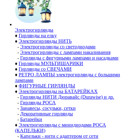
Электро­гирлянды
♦
Гирлянды на елку
♦
Электрогирлянды НИТЬ
-
Электрогирлянды со светодиодами
-
Электрогирлянды с лампами накаливания
-
Гирлянды с фигурными лампами и насадками
♦
Гирлянды МУЛЬТИШАРИКИ
♦
Гирлянды со СВЕЧАМИ
♦
РЕТРО ЛАМПЫ электрогирлянды с большими
лампами
♦
ФИГУРНЫЕ ГИРЛЯНДЫ
♦
Электрогирлянды на БАТАРЕЙКАХ
-
Гирлянды НИТИ Дюравайс (Durawise) и др.
-
Гирлянды РОСА
-
Занавесы, сосульки, сетки
-
Декоративные гирлянды
-
Батарейки
♦
Электрогирлянды с минидиодами РОСА
(КАПЕЛЬКИ)
-
Капельки - нити с адаптером от сети