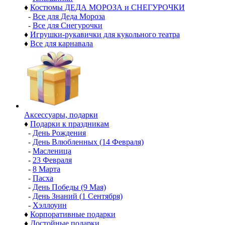
♦
Костюмы ДЕДА МОРОЗА и СНЕГУРОЧКИ
-
Все для Деда Мороза
-
Все для Снегурочки
♦
Игрушки-рукавички для кукольного театра
♦
Все для карнавала
Аксессуары, подарки
♦
Подарки к праздникам
-
День Рождения
-
День Влюбленных (14 Февраля)
-
Масленица
-
23 Февраля
-
8 Марта
-
Пасха
-
День Победы (9 Мая)
-
День Знаний (1 Сентября)
-
Хэллоуин
♦
Корпоративные подарки
♦
Достойные подарки