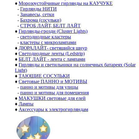
♦
Морозоустойчивые гирлянды на КАУЧУКЕ
-
Гирлянды НИТИ
-
Занавесы, сетки
-
Бахрома (сосульки)
-
СТРОБ ЛАЙТ, БЕЛТ ЛАЙТ
♦
Гирлянды-грозди (Cluster Lights)
-
светодиодные кластеры
-
кластеры с микролампами
♦
ДЮРАЛАЙТ- светящийся шнур
♦
Светодиодные ленты (Ledstrip)
♦
БЕЛТ ЛАЙТ - лента с лампами
♦
Гирлянды и светильники на солнечных батареях (Solar
Light)
♦
ТАЮЩИЕ СОСУЛЬКИ
♦
Световые ПАННО и МОТИВЫ
-
панно и мотивы для улицы
-
панно и мотивы для помещения
♦
МАКУШКИ световые для елей
♦
Лампы
♦
Аксессуары к электрогирляндам