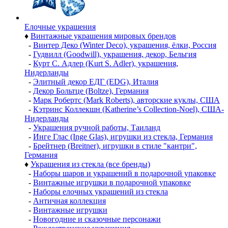
Елочные украшения
♦
Винтажные украшения мировых брендов
-
Винтер Деко (Winter Deco), украшения, ёлки, Россия
-
Гудвилл (Goodwill), украшения, декор, Бельгия
-
Курт С. Адлер (Kurt S. Adler), украшения,
Нидерланды
-
Элитный декор ЕДГ (EDG), Италия
-
Декор Больтце (Boltze), Германия
-
Марк Робертс (Mark Roberts), авторские куклы, США
-
Кэтринс Коллекшн (Katherine’s Collection-Noel), США-
Нидерланды
-
Украшения ручной работы, Таиланд
-
Инге Глас (Inge Glas), игрушки из стекла, Германия
-
Брейтнер (Breitner), игрушки в стиле "кантри",
Германия
♦
Украшения из стекла (все бренды)
-
Наборы шаров и украшений в подарочной упаковке
-
Винтажные игрушки в подарочной упаковке
-
Наборы елочных украшений из стекла
-
Античная коллекция
-
Винтажные игрушки
-
Новогодние и сказочные персонажи