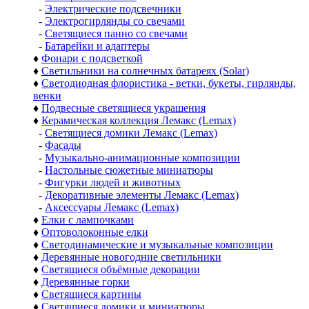
-
Электрические подсвечники
-
Электрогирлянды со свечами
-
Светящиеся панно со свечами
-
Батарейки и адаптеры
♦
Фонари с подсветкой
♦
Светильники на солнечных батареях (Solar)
♦
Светодиодная флористика - ветки, букеты, гирлянды,
венки
♦
Подвесные светящиеся украшения
♦
Керамическая коллекция Лемакс (Lemax)
-
Светящиеся домики Лемакс (Lemax)
-
Фасады
-
Музыкально-анимационные композиции
-
Настольные сюжетные миниатюры
-
Фигурки людей и животных
-
Декоративные элементы Лемакс (Lemax)
-
Аксессуары Лемакс (Lemax)
♦
Елки с лампочками
♦
Оптоволоконные елки
♦
Светодинамические и музыкальные композиции
♦
Деревянные новогодние светильники
♦
Светящиеся объёмные декорации
♦
Деревянные горки
♦
Светящиеся картины
♦
Светящиеся домики и миниатюры