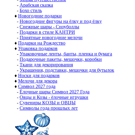
-
Арабская сказка
-
Бохо стиль
♦
Новогодние подарки
-
Новогодние фигуры на ёлку и под ёлку
-
Снежные шары - Сноуболлы
-
Подарки в стиле КАНТРИ
-
Приятные новогодние мелочи
♦
Подарки на Рождество
♦
Упаковка подарков
-
Упаковочные ленты, банты, пленка и бумага
-
Подарочные пакеты, мешочки, коробки
-
Ткани для декорирования
-
Украшения, подставки, мешочки для бутылок
♦
Носки для подарков
♦
Мелочи для декора
♦
Символ 2027 года
-
Ёлочные шары Символ 2027 Года
-
Овцы и Козы - ёлочные игрушки
-
Сувениры КОЗЫ и ОВЦЫ
-
Символы года прошлых лет