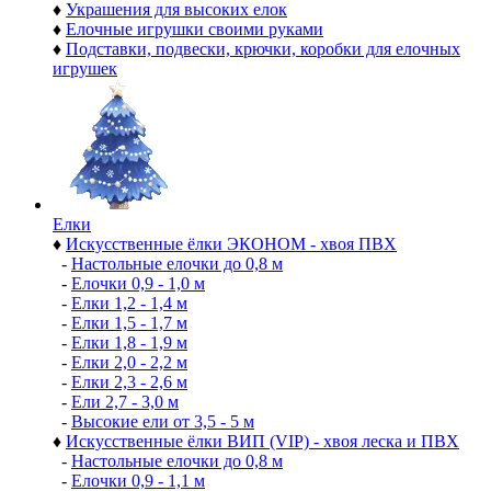
♦
Украшения для высоких елок
♦
Елочные игрушки своими руками
♦
Подставки, подвески, крючки, коробки для елочных
игрушек
Елки
♦
Искусственные ёлки ЭКОНОМ - хвоя ПВХ
-
Настольные елочки до 0,8 м
-
Елочки 0,9 - 1,0 м
-
Елки 1,2 - 1,4 м
-
Елки 1,5 - 1,7 м
-
Елки 1,8 - 1,9 м
-
Елки 2,0 - 2,2 м
-
Елки 2,3 - 2,6 м
-
Ели 2,7 - 3,0 м
-
Высокие ели от 3,5 - 5 м
♦
Искусственные ёлки ВИП (VIP) - хвоя леска и ПВХ
-
Настольные елочки до 0,8 м
-
Елочки 0,9 - 1,1 м