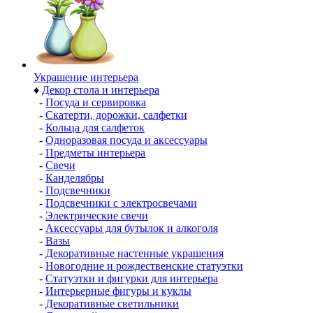
Украшение интерьера
♦
Декор стола и интерьера
-
Посуда и сервировка
-
Скатерти, дорожки, салфетки
-
Кольца для салфеток
-
Одноразовая посуда и аксессуары
-
Предметы интерьера
-
Свечи
-
Канделябры
-
Подсвечники
-
Подсвечники с электросвечами
-
Электрические свечи
-
Аксессуары для бутылок и алкоголя
-
Вазы
-
Декоративные настенные украшения
-
Новогодние и рождественские статуэтки
-
Статуэтки и фигурки для интерьера
-
Интерьерные фигуры и куклы
-
Декоративные светильники