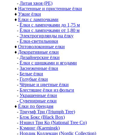
-
Литая хвоя (РЕ)
♦
Настенные и пристенные ёлки
♦
Узкие ёлки
♦
Елки с лампочками
-
Ёлки с лампочками до 1,75 м
-
Ёлки с лампочками от 1,80 м
-
Электрогирлянды на ёлку
-
Ёлки-светильники
♦
Оптоволоконные елки
♦
Декоративные елки
-
Дизайнерские ёлки
-
Ёлки с шишками и ягодами
-
Заснеженные ёлки
-
Белые ёлки
-
Голубые ёлки
-
Чёрные и цветные ёлки
-
Блестящие ёлки из фольги
-
Украшенные ёлки
-
Сувенирные елки
♦
Ёлки по брендам
-
Триумф Три (Triumph Tree)
-
Блэк Бокс (Black Box)
-
Нэшнл Три Ко (National Tree Co)
-
Кэминг (Kaemingk)
-
Нордик Коллекшн (Nordic Collection)