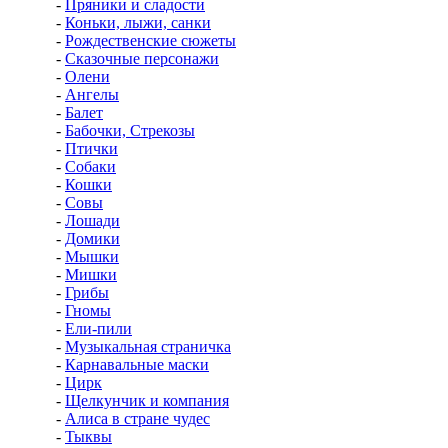
-
Пряники и сладости
-
Коньки, лыжи, санки
-
Рождественские сюжеты
-
Сказочные персонажи
-
Олени
-
Ангелы
-
Балет
-
Бабочки, Стрекозы
-
Птички
-
Собаки
-
Кошки
-
Совы
-
Лошади
-
Домики
-
Мышки
-
Мишки
-
Грибы
-
Гномы
-
Ели-пили
-
Музыкальная страничка
-
Карнавальные маски
-
Цирк
-
Щелкунчик и компания
-
Алиса в стране чудес
-
Тыквы