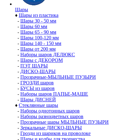
Шары
♦
Шары из пластика
-
Шары 30 - 50 мм
-
Шары 60 мм
-
Шары 65 - 90 мм
-
Шары 100-120 мм
-
Шары 140 - 150 мм
-
Шары от 200 мм
-
Наборы шаров ДЕЛЮКС
-
Шары с ДЕКОРОМ
-
ПЭТ ШАРЫ
-
ДИСКО-ШАРЫ
-
Прозрачные-МЫЛЬНЫЕ ПУЗЫРИ
-
ГРОЗДИ шаров
-
БУСЫ из шаров
-
Наборы шаров ПАПЬЕ-МАШЕ
-
Шары ДИСНЕЙ
♦
Стеклянные шары
-
Наборы однотонных шаров
-
Наборы разноцветных шаров
-
Прозрачные шары МЫЛЬНЫЕ ПУЗЫРИ
-
Зеркальные ДИСКО-ШАРЫ
-
Грозди из шариков на проволоке
-
Шары и колбы для творчества