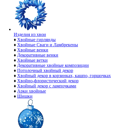
Изделия из хвои
♦
Хвойные гирлянды
♦
Хвойные Сваги и Ламбрекены
♦
Хвойные венки
♦
Декоративные венки
♦
Хвойные ветки
♦
Декоративные хвойные композиции
♦
Потолочный хвойный декор
♦
Хвойный декор в корзинках, кашпо, горшочках
♦
Хвойно-флористический декор
♦
Хвойный декор с лампочками
♦
Арки хвойные
♦
Шишки