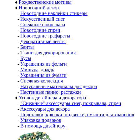
♦
Рождественские мотивы
♦
Новогодний декор
-
Новогодние наклейки-стикеры
-
Искусственный снег
-
Снежные покрывала
-
Новогодние спреи
-
Новогодние трафареты
-
Декоративные ленты
-
Банты
-
Ткани для декорирования
-
Бусы
-
Украшения из фольги
-
Мишура, дождь
-
Украшения из бумаги
-
Снежная коллекция
-
Натуральные материалы для декора
-
Настенные панно, растяжки
♦
Уголок дизайнера и декоратора
-
"Снежные" аксессуары-снег, покрывала, спреи
-
Аксессуары для декора
-
Подставки, крючки, подвески, ёмкости для хранения
-
Упаковка подарков
-
В помощь дизайнеру