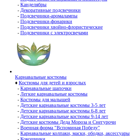
-
Канделябры
-
Декоративные подсвечники
-
Подсвечники-аромалампы
-
Подсвечники-фонарики
-
Подсвечники хвойно-флористические
-
Подсвечники с электросвечами
Карнавальные костюмы
♦
Костюмы для детей и взрослых
-
Карнавальные шапочки
-
Легкие карнавальные костюмы
-
Костюмы для малышей
-
Детские карнавальные костюмы 3-5 лет
-
Детские карнавальные костюмы 6-8 лет
-
Детские карнавальные костюмы 9-14 лет
-
Детские костюмы Деда Мороза и Снегурочи
-
Военная форма "Вспоминая Победу"
-
Карнавальные колпаки, маски, ободки, аксессуары
-
Кокошники