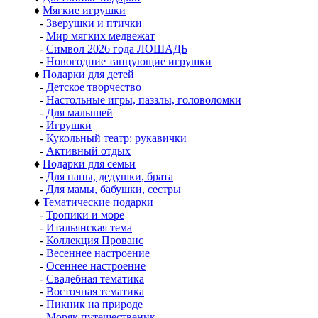
♦
Мягкие игрушки
-
Зверушки и птички
-
Мир мягких медвежат
-
Символ 2026 года ЛОШАДЬ
-
Новогодние танцующие игрушки
♦
Подарки для детей
-
Детское творчество
-
Настольные игры, паззлы, головоломки
-
Для малышей
-
Игрушки
-
Кукольный театр: рукавички
-
Активный отдых
♦
Подарки для семьи
-
Для папы, дедушки, брата
-
Для мамы, бабушки, сестры
♦
Тематические подарки
-
Тропики и море
-
Итальянская тема
-
Коллекция Прованс
-
Весеннее настроение
-
Осеннее настроение
-
Свадебная тематика
-
Восточная тематика
-
Пикник на природе
-
Моряк путешественик