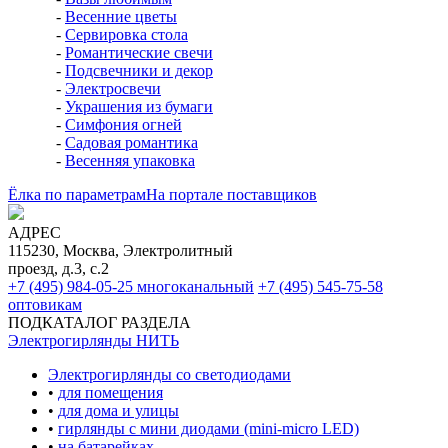
-
Весенние цветы
-
Сервировка стола
-
Романтические свечи
-
Подсвечники и декор
-
Электросвечи
-
Украшения из бумаги
-
Симфония огней
-
Садовая романтика
-
Весенняя упаковка
Ёлка по параметрам
На портале поставщиков
АДРЕС
115230, Москва, Электролитный
проезд, д.3, с.2
+7 (495) 984-05-25
многоканальный
+7 (495) 545-75-58
оптовикам
ПОДКАТАЛОГ РАЗДЕЛА
Электрогирлянды НИТЬ
Электрогирлянды со светодиодами
•
для помещения
•
для дома и улицы
•
гирлянды с мини диодами (mini-micro LED)
•
на батарейках