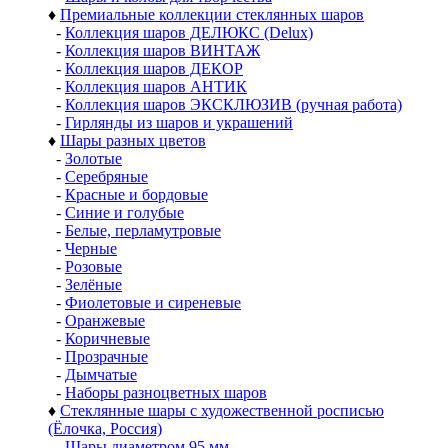
♦
Премиальные коллекции стеклянных шаров
-
Коллекция шаров ДЕЛЮКС (Delux)
-
Коллекция шаров ВИНТАЖ
-
Коллекция шаров ДЕКОР
-
Коллекция шаров АНТИК
-
Коллекция шаров ЭКСКЛЮЗИВ (ручная работа)
-
Гирлянды из шаров и украшений
♦
Шары разных цветов
-
Золотые
-
Серебряные
-
Красные и бордовые
-
Синие и голубые
-
Белые, перламутровые
-
Черные
-
Розовые
-
Зелёные
-
Фиолетовые и сиреневые
-
Оранжевые
-
Коричневые
-
Прозрачные
-
Дымчатые
-
Наборы разноцветных шаров
♦
Стеклянные шары с художественной росписью
(Ёлочка, Россия)
-
Шары диаметром 95 мм