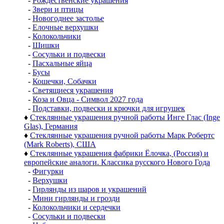
-
Рождественские украшения
-
Звери и птицы
-
Новогоднее застолье
-
Елочные верхушки
-
Колокольчики
-
Шишки
-
Сосульки и подвески
-
Пасхальные яйца
-
Бусы
-
Кошечки, Собачки
-
Светящиеся украшения
-
Коза и Овца - Символ 2027 года
-
Подставки, подвески и крючки для игрушек
♦
Стеклянные украшения ручной работы Инге Глас (Inge
Glas), Германия
♦
Стеклянные украшения ручной работы Марк Робертс
(Mark Roberts), США
♦
Стеклянные украшения фабрики Ёлочка, (Россия) и
европейские аналоги. Классика русского Нового Года
-
Фигурки
-
Верхушки
-
Гирлянды из шаров и украшений
-
Мини гирлянды и грозди
-
Колокольчики и сердечки
-
Сосульки и подвески