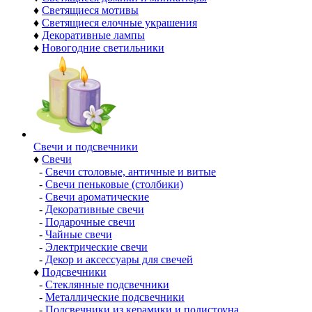
♦
Светящиеся мотивы
♦
Светящиеся елочные украшения
♦
Декоративные лампы
♦
Новогодние светильники
Свечи и подсвечники
♦
Свечи
-
Свечи столовые, античные и витые
-
Свечи пеньковые (столбики)
-
Свечи ароматические
-
Декоративные свечи
-
Подарочные свечи
-
Чайные свечи
-
Электрические свечи
-
Декор и аксессуары для свечей
♦
Подсвечники
-
Стеклянные подсвечники
-
Металлические подсвечники
-
Подсвечники из керамики и полистоуна