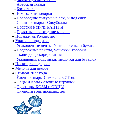
-
Арабская сказка
-
Бохо стиль
♦
Новогодние подарки
-
Новогодние фигуры на ёлку и под ёлку
-
Снежные шары - Сноуболлы
-
Подарки в стиле КАНТРИ
-
Приятные новогодние мелочи
♦
Подарки на Рождество
♦
Упаковка подарков
-
Упаковочные ленты, банты, пленка и бумага
-
Подарочные пакеты, мешочки, коробки
-
Ткани для декорирования
-
Украшения, подставки, мешочки для бутылок
♦
Носки для подарков
♦
Мелочи для декора
♦
Символ 2027 года
-
Ёлочные шары Символ 2027 Года
-
Овцы и Козы - ёлочные игрушки
-
Сувениры КОЗЫ и ОВЦЫ
-
Символы года прошлых лет