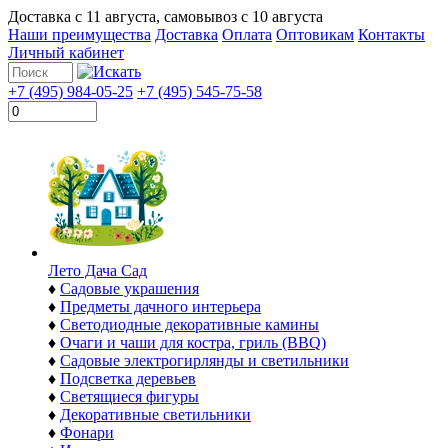
Доставка с
11 августа
, самовывоз с
10 августа
Наши преимущества
Доставка
Оплата
Оптовикам
Контакты
Личный кабинет
+7 (495) 984-05-25
+7 (495) 545-75-58
Лето Дача Сад
♦
Садовые украшения
♦
Предметы дачного интерьера
♦
Светодиодные декоративные камины
♦
Очаги и чаши для костра, гриль (BBQ)
♦
Садовые электрогирлянды и светильники
♦
Подсветка деревьев
♦
Светящиеся фигуры
♦
Декоративные светильники
♦
Фонари