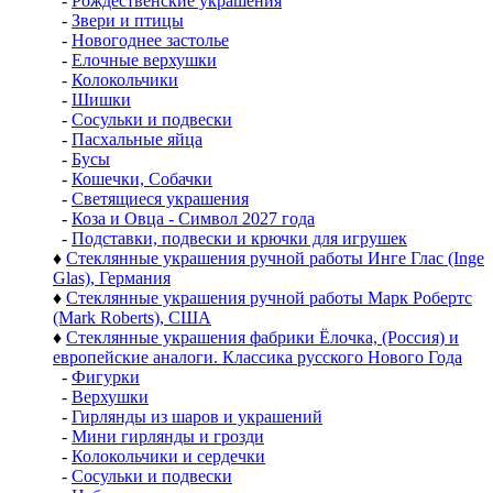
-
Рождественские украшения
-
Звери и птицы
-
Новогоднее застолье
-
Елочные верхушки
-
Колокольчики
-
Шишки
-
Сосульки и подвески
-
Пасхальные яйца
-
Бусы
-
Кошечки, Собачки
-
Светящиеся украшения
-
Коза и Овца - Символ 2027 года
-
Подставки, подвески и крючки для игрушек
♦
Стеклянные украшения ручной работы Инге Глас (Inge
Glas), Германия
♦
Стеклянные украшения ручной работы Марк Робертс
(Mark Roberts), США
♦
Стеклянные украшения фабрики Ёлочка, (Россия) и
европейские аналоги. Классика русского Нового Года
-
Фигурки
-
Верхушки
-
Гирлянды из шаров и украшений
-
Мини гирлянды и грозди
-
Колокольчики и сердечки
-
Сосульки и подвески