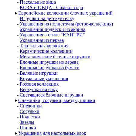
-
Пасхальные яйца
-
КОЗА и ОВЦА - Символ года
♦
Европейские коллекции ёлочных украшений
-
Игрушки на детскую елку
-
Украшения из полистоуна (ретро-коллекция)
-
Украшения-подвески из акрила
-
Украшения в стиле "КАНТРИ"
-
Украшения из перьев
-
Текстильная коллекция
-
Керамические коллекции
-
Металлические ёлочные игрушки
-
Елочные игрушки из дерева
-
Елочные игрушки из бумаги
-
Валяные игрушки
-
Кружевные украшения
-
Розовая коллекция
-
Верхушки на елку
-
Светящиеся ёлочные игрушки
♦
Снежинки, сосульки, звезды, шишки
-
Снежинки
-
Сосульки
-
Подвески
-
Звезды
-
Шишки
♦
Украшения для настольных елок