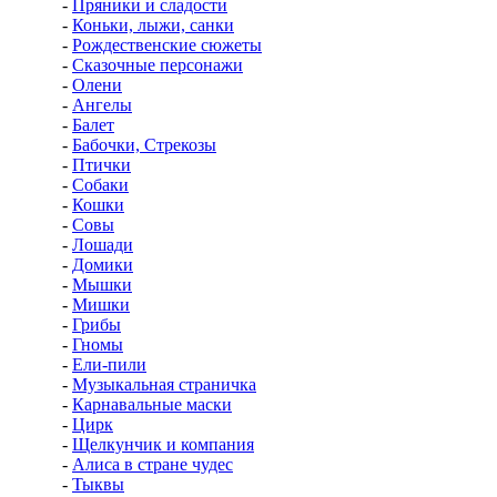
-
Пряники и сладости
-
Коньки, лыжи, санки
-
Рождественские сюжеты
-
Сказочные персонажи
-
Олени
-
Ангелы
-
Балет
-
Бабочки, Стрекозы
-
Птички
-
Собаки
-
Кошки
-
Совы
-
Лошади
-
Домики
-
Мышки
-
Мишки
-
Грибы
-
Гномы
-
Ели-пили
-
Музыкальная страничка
-
Карнавальные маски
-
Цирк
-
Щелкунчик и компания
-
Алиса в стране чудес
-
Тыквы