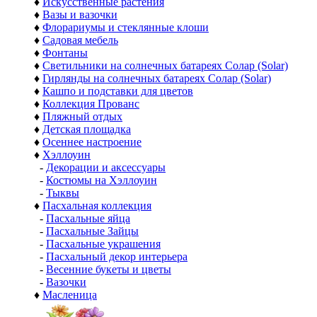
♦
Искусственные растения
♦
Вазы и вазочки
♦
Флорариумы и стеклянные клоши
♦
Садовая мебель
♦
Фонтаны
♦
Светильники на солнечных батареях Солар (Solar)
♦
Гирлянды на солнечных батареях Солар (Solar)
♦
Кашпо и подставки для цветов
♦
Коллекция Прованс
♦
Пляжный отдых
♦
Детская площадка
♦
Осеннее настроение
♦
Хэллоуин
-
Декорации и аксессуары
-
Костюмы на Хэллоуин
-
Тыквы
♦
Пасхальная коллекция
-
Пасхальные яйца
-
Пасхальные Зайцы
-
Пасхальные украшения
-
Пасхальный декор интерьера
-
Весенние букеты и цветы
-
Вазочки
♦
Масленица