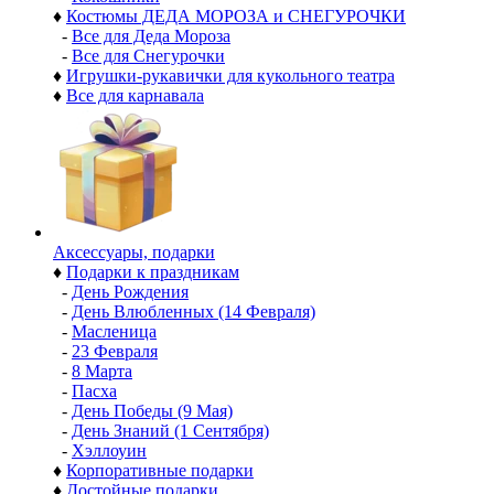
♦
Костюмы ДЕДА МОРОЗА и СНЕГУРОЧКИ
-
Все для Деда Мороза
-
Все для Снегурочки
♦
Игрушки-рукавички для кукольного театра
♦
Все для карнавала
Аксессуары, подарки
♦
Подарки к праздникам
-
День Рождения
-
День Влюбленных (14 Февраля)
-
Масленица
-
23 Февраля
-
8 Марта
-
Пасха
-
День Победы (9 Мая)
-
День Знаний (1 Сентября)
-
Хэллоуин
♦
Корпоративные подарки
♦
Достойные подарки