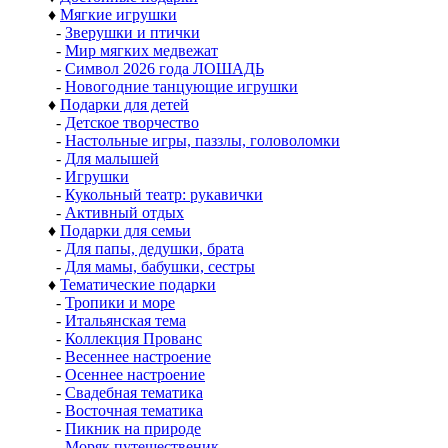
♦
Мягкие игрушки
-
Зверушки и птички
-
Мир мягких медвежат
-
Символ 2026 года ЛОШАДЬ
-
Новогодние танцующие игрушки
♦
Подарки для детей
-
Детское творчество
-
Настольные игры, паззлы, головоломки
-
Для малышей
-
Игрушки
-
Кукольный театр: рукавички
-
Активный отдых
♦
Подарки для семьи
-
Для папы, дедушки, брата
-
Для мамы, бабушки, сестры
♦
Тематические подарки
-
Тропики и море
-
Итальянская тема
-
Коллекция Прованс
-
Весеннее настроение
-
Осеннее настроение
-
Свадебная тематика
-
Восточная тематика
-
Пикник на природе
-
Моряк путешественик