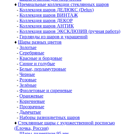
♦
Премиальные коллекции стеклянных шаров
-
Коллекция шаров ДЕЛЮКС (Delux)
-
Коллекция шаров ВИНТАЖ
-
Коллекция шаров ДЕКОР
-
Коллекция шаров АНТИК
-
Коллекция шаров ЭКСКЛЮЗИВ (ручная работа)
-
Гирлянды из шаров и украшений
♦
Шары разных цветов
-
Золотые
-
Серебряные
-
Красные и бордовые
-
Синие и голубые
-
Белые, перламутровые
-
Черные
-
Розовые
-
Зелёные
-
Фиолетовые и сиреневые
-
Оранжевые
-
Коричневые
-
Прозрачные
-
Дымчатые
-
Наборы разноцветных шаров
♦
Стеклянные шары с художественной росписью
(Ёлочка, Россия)
-
Шары диаметром 95 мм