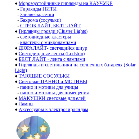
♦
Морозоустойчивые гирлянды на КАУЧУКЕ
-
Гирлянды НИТИ
-
Занавесы, сетки
-
Бахрома (сосульки)
-
СТРОБ ЛАЙТ, БЕЛТ ЛАЙТ
♦
Гирлянды-грозди (Cluster Lights)
-
светодиодные кластеры
-
кластеры с микролампами
♦
ДЮРАЛАЙТ- светящийся шнур
♦
Светодиодные ленты (Ledstrip)
♦
БЕЛТ ЛАЙТ - лента с лампами
♦
Гирлянды и светильники на солнечных батареях (Solar
Light)
♦
ТАЮЩИЕ СОСУЛЬКИ
♦
Световые ПАННО и МОТИВЫ
-
панно и мотивы для улицы
-
панно и мотивы для помещения
♦
МАКУШКИ световые для елей
♦
Лампы
♦
Аксессуары к электрогирляндам