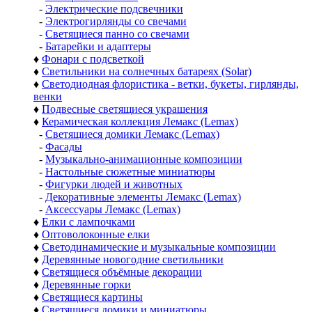
-
Электрические подсвечники
-
Электрогирлянды со свечами
-
Светящиеся панно со свечами
-
Батарейки и адаптеры
♦
Фонари с подсветкой
♦
Светильники на солнечных батареях (Solar)
♦
Светодиодная флористика - ветки, букеты, гирлянды,
венки
♦
Подвесные светящиеся украшения
♦
Керамическая коллекция Лемакс (Lemax)
-
Светящиеся домики Лемакс (Lemax)
-
Фасады
-
Музыкально-анимационные композиции
-
Настольные сюжетные миниатюры
-
Фигурки людей и животных
-
Декоративные элементы Лемакс (Lemax)
-
Аксессуары Лемакс (Lemax)
♦
Елки с лампочками
♦
Оптоволоконные елки
♦
Светодинамические и музыкальные композиции
♦
Деревянные новогодние светильники
♦
Светящиеся объёмные декорации
♦
Деревянные горки
♦
Светящиеся картины
♦
Светящиеся домики и миниатюры