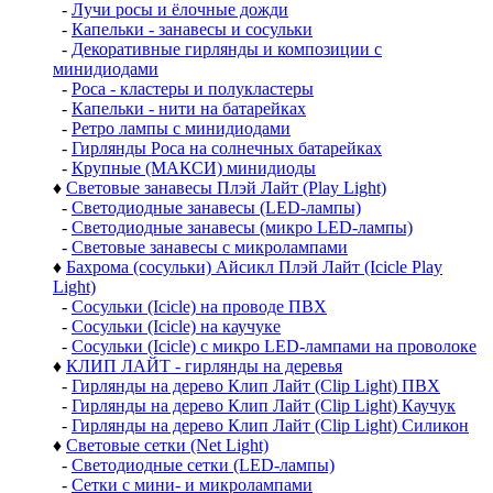
-
Лучи росы и ёлочные дожди
-
Капельки - занавесы и сосульки
-
Декоративные гирлянды и композиции с
минидиодами
-
Роса - кластеры и полукластеры
-
Капельки - нити на батарейках
-
Ретро лампы с минидиодами
-
Гирлянды Роса на солнечных батарейках
-
Крупные (МАКСИ) минидиоды
♦
Световые занавесы Плэй Лайт (Play Light)
-
Светодиодные занавесы (LED-лампы)
-
Светодиодные занавесы (микро LED-лампы)
-
Световые занавесы с микролампами
♦
Бахрома (сосульки) Айсикл Плэй Лайт (Icicle Play
Light)
-
Сосульки (Icicle) на проводе ПВХ
-
Сосульки (Icicle) на каучуке
-
Сосульки (Icicle) с микро LED-лампами на проволоке
♦
КЛИП ЛАЙТ - гирлянды на деревья
-
Гирлянды на дерево Клип Лайт (Clip Light) ПВХ
-
Гирлянды на дерево Клип Лайт (Clip Light) Каучук
-
Гирлянды на дерево Клип Лайт (Clip Light) Силикон
♦
Световые сетки (Net Light)
-
Светодиодные сетки (LED-лампы)
-
Сетки с мини- и микролампами