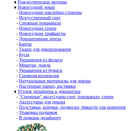
♦
Рождественские мотивы
♦
Новогодний декор
-
Новогодние наклейки-стикеры
-
Искусственный снег
-
Снежные покрывала
-
Новогодние спреи
-
Новогодние трафареты
-
Декоративные ленты
-
Банты
-
Ткани для декорирования
-
Бусы
-
Украшения из фольги
-
Мишура, дождь
-
Украшения из бумаги
-
Снежная коллекция
-
Натуральные материалы для декора
-
Настенные панно, растяжки
♦
Уголок дизайнера и декоратора
-
"Снежные" аксессуары-снег, покрывала, спреи
-
Аксессуары для декора
-
Подставки, крючки, подвески, ёмкости для хранения
-
Упаковка подарков
-
В помощь дизайнеру