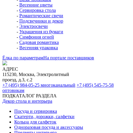
-
Весенние цветы
-
Сервировка стола
-
Романтические свечи
-
Подсвечники и декор
-
Электросвечи
-
Украшения из бумаги
-
Симфония огней
-
Садовая романтика
-
Весенняя упаковка
Ёлка по параметрам
На портале поставщиков
АДРЕС
115230, Москва, Электролитный
проезд, д.3, с.2
+7 (495) 984-05-25
многоканальный
+7 (495) 545-75-58
оптовикам
ПОДКАТАЛОГ РАЗДЕЛА
Декор стола и интерьера
Посуда и сервировка
Скатерти, дорожки, салфетки
Кольца для салфеток
Одноразовая посуда и аксессуары
Предметы интерьера