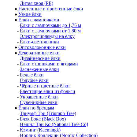
-
Литая хвоя (РЕ)
♦
Настенные и пристенные ёлки
♦
Узкие ёлки
♦
Елки с лампочками
-
Ёлки с лампочками до 1,75 м
-
Ёлки с лампочками от 1,80 м
-
Электрогирлянды на ёлку
-
Ёлки-светильники
♦
Оптоволоконные елки
♦
Декоративные елки
-
Дизайнерские ёлки
-
Ёлки с шишками и ягодами
-
Заснеженные ёлки
-
Белые ёлки
-
Голубые ёлки
-
Чёрные и цветные ёлки
-
Блестящие ёлки из фольги
-
Украшенные ёлки
-
Сувенирные елки
♦
Ёлки по брендам
-
Триумф Три (Triumph Tree)
-
Блэк Бокс (Black Box)
-
Нэшнл Три Ко (National Tree Co)
-
Кэминг (Kaemingk)
-
Нордик Коллекшн (Nordic Collection)