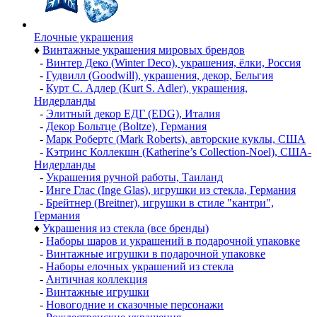
Елочные украшения
♦
Винтажные украшения мировых брендов
-
Винтер Деко (Winter Deco), украшения, ёлки, Россия
-
Гудвилл (Goodwill), украшения, декор, Бельгия
-
Курт С. Адлер (Kurt S. Adler), украшения,
Нидерланды
-
Элитный декор ЕДГ (EDG), Италия
-
Декор Больтце (Boltze), Германия
-
Марк Робертс (Mark Roberts), авторские куклы, США
-
Кэтринс Коллекшн (Katherine’s Collection-Noel), США-
Нидерланды
-
Украшения ручной работы, Таиланд
-
Инге Глас (Inge Glas), игрушки из стекла, Германия
-
Брейтнер (Breitner), игрушки в стиле "кантри",
Германия
♦
Украшения из стекла (все бренды)
-
Наборы шаров и украшений в подарочной упаковке
-
Винтажные игрушки в подарочной упаковке
-
Наборы елочных украшений из стекла
-
Античная коллекция
-
Винтажные игрушки
-
Новогодние и сказочные персонажи