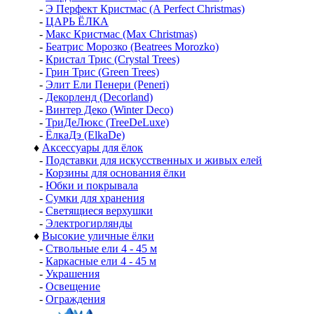
-
Э Перфект Кристмас (A Perfect Christmas)
-
ЦАРЬ ЁЛКА
-
Макс Кристмас (Max Christmas)
-
Беатрис Морозко (Beatrees Morozko)
-
Кристал Трис (Crystal Trees)
-
Грин Трис (Green Trees)
-
Элит Ели Пенери (Peneri)
-
Декорленд (Decorland)
-
Винтер Деко (Winter Deco)
-
ТриДеЛюкс (TreeDeLuxe)
-
ЁлкаДэ (ElkaDe)
♦
Аксессуары для ёлок
-
Подставки для искусственных и живых елей
-
Корзины для основания ёлки
-
Юбки и покрывала
-
Сумки для хранения
-
Светящиеся верхушки
-
Электрогирлянды
♦
Высокие уличные ёлки
-
Ствольные ели 4 - 45 м
-
Каркасные ели 4 - 45 м
-
Украшения
-
Освещение
-
Ограждения