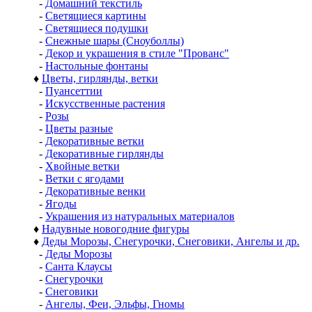
-
Домашний текстиль
-
Светящиеся картины
-
Светящиеся подушки
-
Снежные шары (Сноуболлы)
-
Декор и украшения в стиле "Прованс"
-
Настольные фонтаны
♦
Цветы, гирлянды, ветки
-
Пуансеттии
-
Искусственные растения
-
Розы
-
Цветы разные
-
Декоративные ветки
-
Декоративные гирлянды
-
Хвойные ветки
-
Ветки с ягодами
-
Декоративные венки
-
Ягоды
-
Украшения из натуральных материалов
♦
Надувные новогодние фигуры
♦
Деды Морозы, Снегурочки, Снеговики, Ангелы и др.
-
Деды Морозы
-
Санта Клаусы
-
Снегурочки
-
Снеговики
-
Ангелы, Феи, Эльфы, Гномы