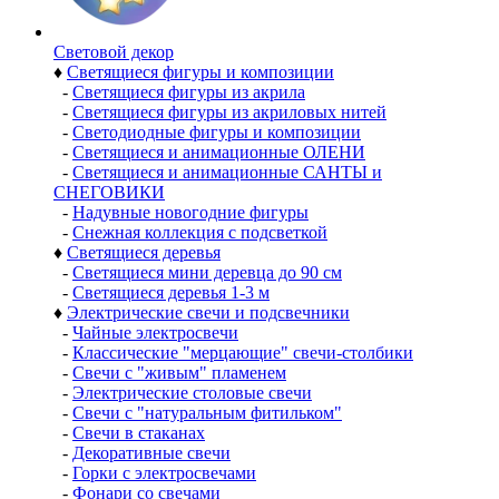
Световой декор
♦
Светящиеся фигуры и композиции
-
Светящиеся фигуры из акрила
-
Светящиеся фигуры из акриловых нитей
-
Светодиодные фигуры и композиции
-
Светящиеся и анимационные ОЛЕНИ
-
Светящиеся и анимационные САНТЫ и
СНЕГОВИКИ
-
Надувные новогодние фигуры
-
Снежная коллекция с подсветкой
♦
Светящиеся деревья
-
Светящиеся мини деревца до 90 см
-
Светящиеся деревья 1-3 м
♦
Электрические свечи и подсвечники
-
Чайные электросвечи
-
Классические "мерцающие" свечи-столбики
-
Свечи с "живым" пламенем
-
Электрические столовые свечи
-
Свечи с "натуральным фитильком"
-
Свечи в стаканах
-
Декоративные свечи
-
Горки с электросвечами
-
Фонари со свечами