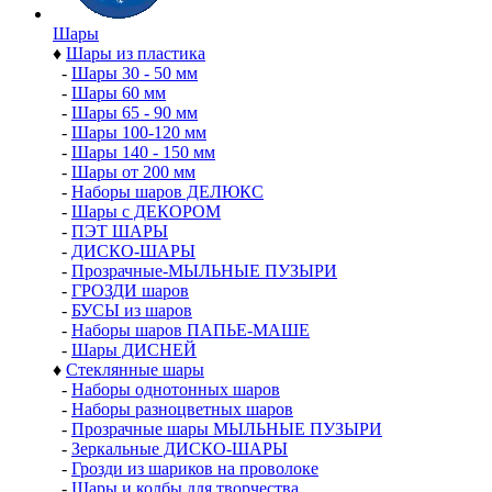
Шары
♦
Шары из пластика
-
Шары 30 - 50 мм
-
Шары 60 мм
-
Шары 65 - 90 мм
-
Шары 100-120 мм
-
Шары 140 - 150 мм
-
Шары от 200 мм
-
Наборы шаров ДЕЛЮКС
-
Шары с ДЕКОРОМ
-
ПЭТ ШАРЫ
-
ДИСКО-ШАРЫ
-
Прозрачные-МЫЛЬНЫЕ ПУЗЫРИ
-
ГРОЗДИ шаров
-
БУСЫ из шаров
-
Наборы шаров ПАПЬЕ-МАШЕ
-
Шары ДИСНЕЙ
♦
Стеклянные шары
-
Наборы однотонных шаров
-
Наборы разноцветных шаров
-
Прозрачные шары МЫЛЬНЫЕ ПУЗЫРИ
-
Зеркальные ДИСКО-ШАРЫ
-
Грозди из шариков на проволоке
-
Шары и колбы для творчества