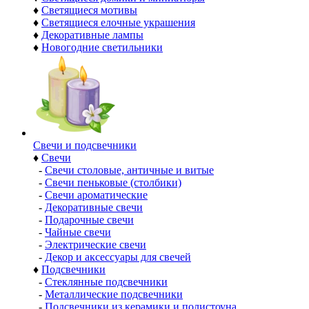
♦
Светящиеся мотивы
♦
Светящиеся елочные украшения
♦
Декоративные лампы
♦
Новогодние светильники
Свечи и подсвечники
♦
Свечи
-
Свечи столовые, античные и витые
-
Свечи пеньковые (столбики)
-
Свечи ароматические
-
Декоративные свечи
-
Подарочные свечи
-
Чайные свечи
-
Электрические свечи
-
Декор и аксессуары для свечей
♦
Подсвечники
-
Стеклянные подсвечники
-
Металлические подсвечники
-
Подсвечники из керамики и полистоуна