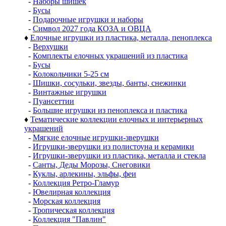
-
Наборы шишек
-
Бусы
-
Подарочные игрушки и наборы
-
Символ 2027 года КОЗА и ОВЦА
♦
Елочные игрушки из пластика, металла, пеноплекса
-
Верхушки
-
Комплекты елочных украшений из пластика
-
Бусы
-
Колокольчики 5-25 см
-
Шишки, сосульки, звезды, банты, снежинки
-
Винтажные игрушки
-
Пуансеттии
-
Большие игрушки из пеноплекса и пластика
♦
Тематические коллекции елочных и интерьерных
украшений
-
Мягкие елочные игрушки-зверушки
-
Игрушки-зверушки из полистоуна и керамики
-
Игрушки-зверушки из пластика, металла и стекла
-
Санты, Деды Морозы, Снеговики
-
Куклы, арлекины, эльфы, феи
-
Коллекция Ретро-Гламур
-
Ювелирная коллекция
-
Морская коллекция
-
Тропическая коллекция
-
Коллекция "Павлин"