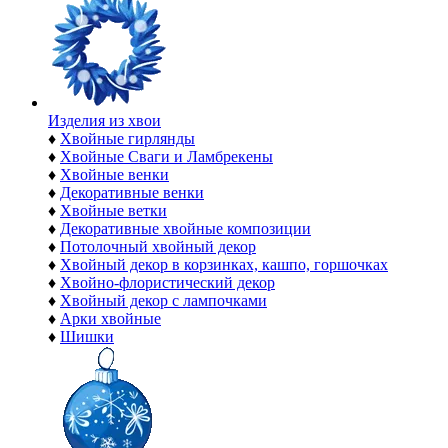
Изделия из хвои
♦
Хвойные гирлянды
♦
Хвойные Сваги и Ламбрекены
♦
Хвойные венки
♦
Декоративные венки
♦
Хвойные ветки
♦
Декоративные хвойные композиции
♦
Потолочный хвойный декор
♦
Хвойный декор в корзинках, кашпо, горшочках
♦
Хвойно-флористический декор
♦
Хвойный декор с лампочками
♦
Арки хвойные
♦
Шишки