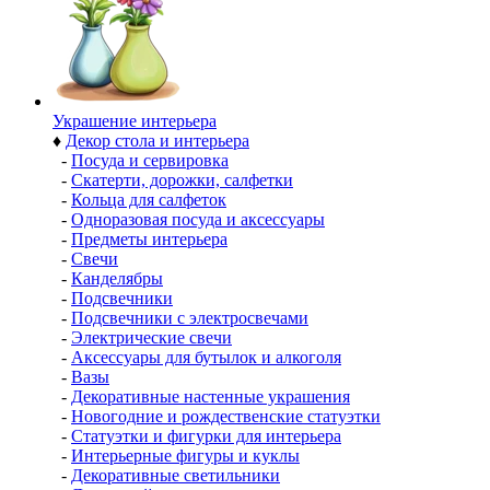
Украшение интерьера
♦
Декор стола и интерьера
-
Посуда и сервировка
-
Скатерти, дорожки, салфетки
-
Кольца для салфеток
-
Одноразовая посуда и аксессуары
-
Предметы интерьера
-
Свечи
-
Канделябры
-
Подсвечники
-
Подсвечники с электросвечами
-
Электрические свечи
-
Аксессуары для бутылок и алкоголя
-
Вазы
-
Декоративные настенные украшения
-
Новогодние и рождественские статуэтки
-
Статуэтки и фигурки для интерьера
-
Интерьерные фигуры и куклы
-
Декоративные светильники