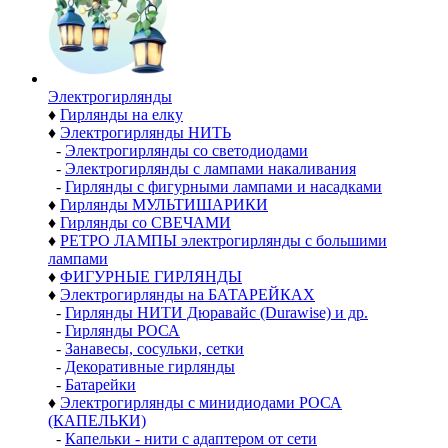
Электро­гирлянды
♦
Гирлянды на елку
♦
Электрогирлянды НИТЬ
-
Электрогирлянды со светодиодами
-
Электрогирлянды с лампами накаливания
-
Гирлянды с фигурными лампами и насадками
♦
Гирлянды МУЛЬТИШАРИКИ
♦
Гирлянды со СВЕЧАМИ
♦
РЕТРО ЛАМПЫ электрогирлянды с большими
лампами
♦
ФИГУРНЫЕ ГИРЛЯНДЫ
♦
Электрогирлянды на БАТАРЕЙКАХ
-
Гирлянды НИТИ Дюравайс (Durawise) и др.
-
Гирлянды РОСА
-
Занавесы, сосульки, сетки
-
Декоративные гирлянды
-
Батарейки
♦
Электрогирлянды с минидиодами РОСА
(КАПЕЛЬКИ)
-
Капельки - нити с адаптером от сети