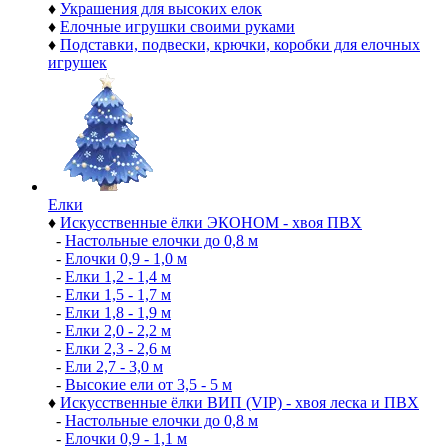
♦
Украшения для высоких елок
♦
Елочные игрушки своими руками
♦
Подставки, подвески, крючки, коробки для елочных
игрушек
Елки
♦
Искусственные ёлки ЭКОНОМ - хвоя ПВХ
-
Настольные елочки до 0,8 м
-
Елочки 0,9 - 1,0 м
-
Елки 1,2 - 1,4 м
-
Елки 1,5 - 1,7 м
-
Елки 1,8 - 1,9 м
-
Елки 2,0 - 2,2 м
-
Елки 2,3 - 2,6 м
-
Ели 2,7 - 3,0 м
-
Высокие ели от 3,5 - 5 м
♦
Искусственные ёлки ВИП (VIP) - хвоя леска и ПВХ
-
Настольные елочки до 0,8 м
-
Елочки 0,9 - 1,1 м