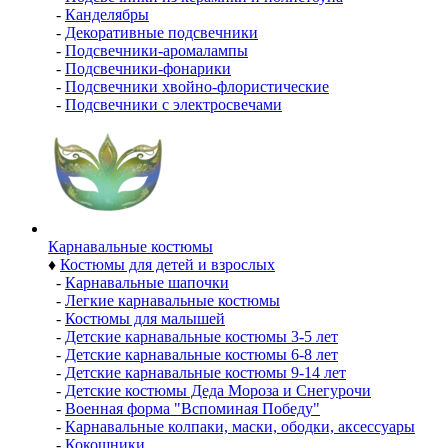
-
Канделябры
-
Декоративные подсвечники
-
Подсвечники-аромалампы
-
Подсвечники-фонарики
-
Подсвечники хвойно-флористические
-
Подсвечники с электросвечами
Карнавальные костюмы
♦
Костюмы для детей и взрослых
-
Карнавальные шапочки
-
Легкие карнавальные костюмы
-
Костюмы для малышей
-
Детские карнавальные костюмы 3-5 лет
-
Детские карнавальные костюмы 6-8 лет
-
Детские карнавальные костюмы 9-14 лет
-
Детские костюмы Деда Мороза и Снегурочи
-
Военная форма "Вспоминая Победу"
-
Карнавальные колпаки, маски, ободки, аксессуары
-
Кокошники