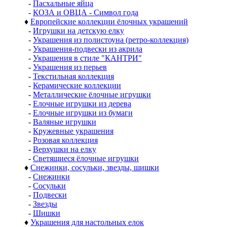
-
Пасхальные яйца
-
КОЗА и ОВЦА - Символ года
♦
Европейские коллекции ёлочных украшений
-
Игрушки на детскую елку
-
Украшения из полистоуна (ретро-коллекция)
-
Украшения-подвески из акрила
-
Украшения в стиле "КАНТРИ"
-
Украшения из перьев
-
Текстильная коллекция
-
Керамические коллекции
-
Металлические ёлочные игрушки
-
Елочные игрушки из дерева
-
Елочные игрушки из бумаги
-
Валяные игрушки
-
Кружевные украшения
-
Розовая коллекция
-
Верхушки на елку
-
Светящиеся ёлочные игрушки
♦
Снежинки, сосульки, звезды, шишки
-
Снежинки
-
Сосульки
-
Подвески
-
Звезды
-
Шишки
♦
Украшения для настольных елок