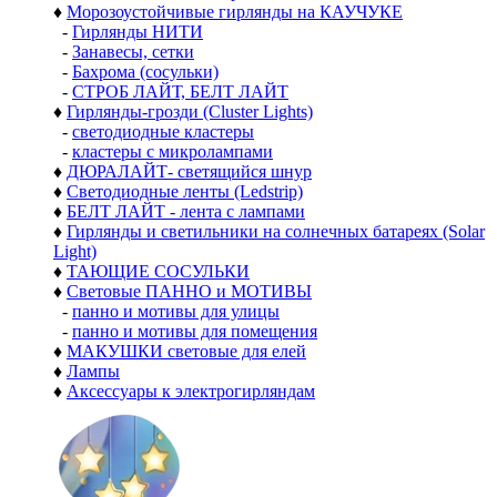
♦
Морозоустойчивые гирлянды на КАУЧУКЕ
-
Гирлянды НИТИ
-
Занавесы, сетки
-
Бахрома (сосульки)
-
СТРОБ ЛАЙТ, БЕЛТ ЛАЙТ
♦
Гирлянды-грозди (Cluster Lights)
-
светодиодные кластеры
-
кластеры с микролампами
♦
ДЮРАЛАЙТ- светящийся шнур
♦
Светодиодные ленты (Ledstrip)
♦
БЕЛТ ЛАЙТ - лента с лампами
♦
Гирлянды и светильники на солнечных батареях (Solar
Light)
♦
ТАЮЩИЕ СОСУЛЬКИ
♦
Световые ПАННО и МОТИВЫ
-
панно и мотивы для улицы
-
панно и мотивы для помещения
♦
МАКУШКИ световые для елей
♦
Лампы
♦
Аксессуары к электрогирляндам