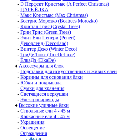
-
Э Перфект Кристмас (A Perfect Christmas)
-
ЦАРЬ ЁЛКА
-
Макс Кристмас (Max Christmas)
-
Беатрис Морозко (Beatrees Morozko)
-
Кристал Трис (Crystal Trees)
-
Грин Трис (Green Trees)
-
Элит Ели Пенери (Peneri)
-
Декорленд (Decorland)
-
Винтер Деко (Winter Deco)
-
ТриДеЛюкс (TreeDeLuxe)
-
ЁлкаДэ (ElkaDe)
♦
Аксессуары для ёлок
-
Подставки для искусственных и живых елей
-
Корзины для основания ёлки
-
Юбки и покрывала
-
Сумки для хранения
-
Светящиеся верхушки
-
Электрогирлянды
♦
Высокие уличные ёлки
-
Ствольные ели 4 - 45 м
-
Каркасные ели 4 - 45 м
-
Украшения
-
Освещение
-
Ограждения