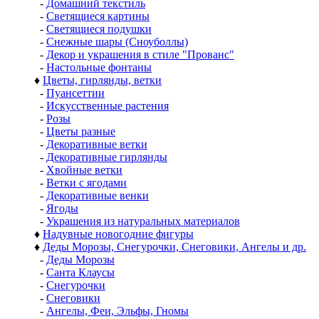
-
Домашний текстиль
-
Светящиеся картины
-
Светящиеся подушки
-
Снежные шары (Сноуболлы)
-
Декор и украшения в стиле "Прованс"
-
Настольные фонтаны
♦
Цветы, гирлянды, ветки
-
Пуансеттии
-
Искусственные растения
-
Розы
-
Цветы разные
-
Декоративные ветки
-
Декоративные гирлянды
-
Хвойные ветки
-
Ветки с ягодами
-
Декоративные венки
-
Ягоды
-
Украшения из натуральных материалов
♦
Надувные новогодние фигуры
♦
Деды Морозы, Снегурочки, Снеговики, Ангелы и др.
-
Деды Морозы
-
Санта Клаусы
-
Снегурочки
-
Снеговики
-
Ангелы, Феи, Эльфы, Гномы