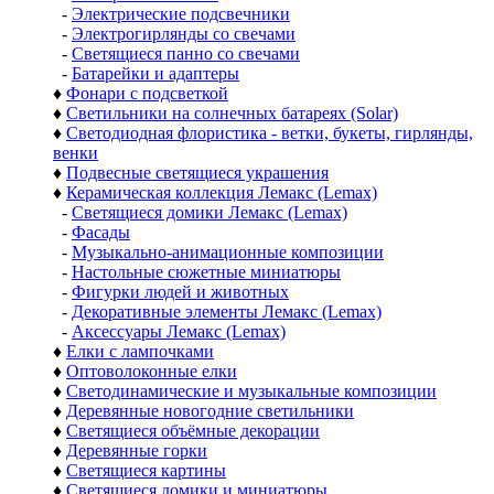
-
Электрические подсвечники
-
Электрогирлянды со свечами
-
Светящиеся панно со свечами
-
Батарейки и адаптеры
♦
Фонари с подсветкой
♦
Светильники на солнечных батареях (Solar)
♦
Светодиодная флористика - ветки, букеты, гирлянды,
венки
♦
Подвесные светящиеся украшения
♦
Керамическая коллекция Лемакс (Lemax)
-
Светящиеся домики Лемакс (Lemax)
-
Фасады
-
Музыкально-анимационные композиции
-
Настольные сюжетные миниатюры
-
Фигурки людей и животных
-
Декоративные элементы Лемакс (Lemax)
-
Аксессуары Лемакс (Lemax)
♦
Елки с лампочками
♦
Оптоволоконные елки
♦
Светодинамические и музыкальные композиции
♦
Деревянные новогодние светильники
♦
Светящиеся объёмные декорации
♦
Деревянные горки
♦
Светящиеся картины
♦
Светящиеся домики и миниатюры