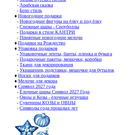
-
Арабская сказка
-
Бохо стиль
♦
Новогодние подарки
-
Новогодние фигуры на ёлку и под ёлку
-
Снежные шары - Сноуболлы
-
Подарки в стиле КАНТРИ
-
Приятные новогодние мелочи
♦
Подарки на Рождество
♦
Упаковка подарков
-
Упаковочные ленты, банты, пленка и бумага
-
Подарочные пакеты, мешочки, коробки
-
Ткани для декорирования
-
Украшения, подставки, мешочки для бутылок
♦
Носки для подарков
♦
Мелочи для декора
♦
Символ 2027 года
-
Ёлочные шары Символ 2027 Года
-
Овцы и Козы - ёлочные игрушки
-
Сувениры КОЗЫ и ОВЦЫ
-
Символы года прошлых лет