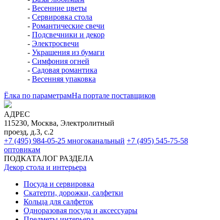
-
Весенние цветы
-
Сервировка стола
-
Романтические свечи
-
Подсвечники и декор
-
Электросвечи
-
Украшения из бумаги
-
Симфония огней
-
Садовая романтика
-
Весенняя упаковка
Ёлка по параметрам
На портале поставщиков
АДРЕС
115230, Москва, Электролитный
проезд, д.3, с.2
+7 (495) 984-05-25
многоканальный
+7 (495) 545-75-58
оптовикам
ПОДКАТАЛОГ РАЗДЕЛА
Декор стола и интерьера
Посуда и сервировка
Скатерти, дорожки, салфетки
Кольца для салфеток
Одноразовая посуда и аксессуары
Предметы интерьера