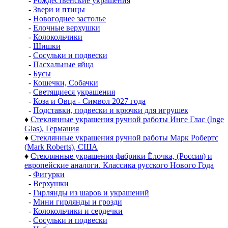
-
Рождественские украшения
-
Звери и птицы
-
Новогоднее застолье
-
Елочные верхушки
-
Колокольчики
-
Шишки
-
Сосульки и подвески
-
Пасхальные яйца
-
Бусы
-
Кошечки, Собачки
-
Светящиеся украшения
-
Коза и Овца - Символ 2027 года
-
Подставки, подвески и крючки для игрушек
♦
Стеклянные украшения ручной работы Инге Глас (Inge
Glas), Германия
♦
Стеклянные украшения ручной работы Марк Робертс
(Mark Roberts), США
♦
Стеклянные украшения фабрики Ёлочка, (Россия) и
европейские аналоги. Классика русского Нового Года
-
Фигурки
-
Верхушки
-
Гирлянды из шаров и украшений
-
Мини гирлянды и грозди
-
Колокольчики и сердечки
-
Сосульки и подвески