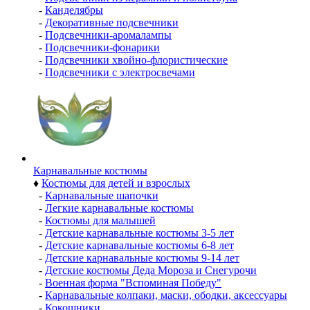
-
Канделябры
-
Декоративные подсвечники
-
Подсвечники-аромалампы
-
Подсвечники-фонарики
-
Подсвечники хвойно-флористические
-
Подсвечники с электросвечами
Карнавальные костюмы
♦
Костюмы для детей и взрослых
-
Карнавальные шапочки
-
Легкие карнавальные костюмы
-
Костюмы для малышей
-
Детские карнавальные костюмы 3-5 лет
-
Детские карнавальные костюмы 6-8 лет
-
Детские карнавальные костюмы 9-14 лет
-
Детские костюмы Деда Мороза и Снегурочи
-
Военная форма "Вспоминая Победу"
-
Карнавальные колпаки, маски, ободки, аксессуары
-
Кокошники