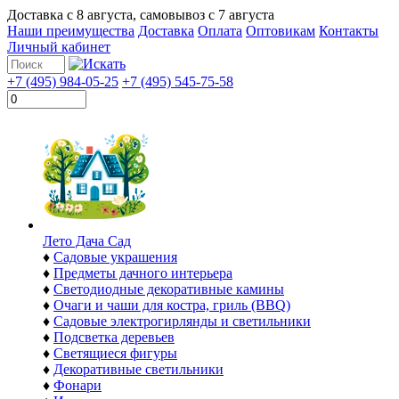
Доставка с
8 августа
, самовывоз с
7 августа
Наши преимущества
Доставка
Оплата
Оптовикам
Контакты
Личный кабинет
+7 (495) 984-05-25
+7 (495) 545-75-58
Лето Дача Сад
♦
Садовые украшения
♦
Предметы дачного интерьера
♦
Светодиодные декоративные камины
♦
Очаги и чаши для костра, гриль (BBQ)
♦
Садовые электрогирлянды и светильники
♦
Подсветка деревьев
♦
Светящиеся фигуры
♦
Декоративные светильники
♦
Фонари