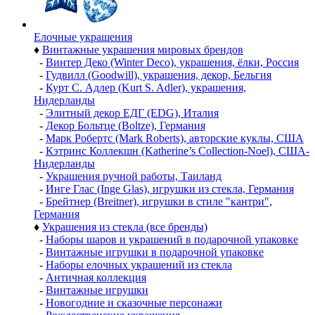
Елочные украшения
♦
Винтажные украшения мировых брендов
-
Винтер Деко (Winter Deco), украшения, ёлки, Россия
-
Гудвилл (Goodwill), украшения, декор, Бельгия
-
Курт С. Адлер (Kurt S. Adler), украшения,
Нидерланды
-
Элитный декор ЕДГ (EDG), Италия
-
Декор Больтце (Boltze), Германия
-
Марк Робертс (Mark Roberts), авторские куклы, США
-
Кэтринс Коллекшн (Katherine’s Collection-Noel), США-
Нидерланды
-
Украшения ручной работы, Таиланд
-
Инге Глас (Inge Glas), игрушки из стекла, Германия
-
Брейтнер (Breitner), игрушки в стиле "кантри",
Германия
♦
Украшения из стекла (все бренды)
-
Наборы шаров и украшений в подарочной упаковке
-
Винтажные игрушки в подарочной упаковке
-
Наборы елочных украшений из стекла
-
Античная коллекция
-
Винтажные игрушки
-
Новогодние и сказочные персонажи