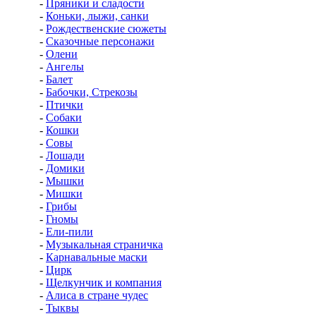
-
Пряники и сладости
-
Коньки, лыжи, санки
-
Рождественские сюжеты
-
Сказочные персонажи
-
Олени
-
Ангелы
-
Балет
-
Бабочки, Стрекозы
-
Птички
-
Собаки
-
Кошки
-
Совы
-
Лошади
-
Домики
-
Мышки
-
Мишки
-
Грибы
-
Гномы
-
Ели-пили
-
Музыкальная страничка
-
Карнавальные маски
-
Цирк
-
Щелкунчик и компания
-
Алиса в стране чудес
-
Тыквы