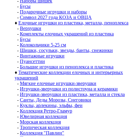
-
Наборы шишек
-
Бусы
-
Подарочные игрушки и наборы
-
Символ 2027 года КОЗА и ОВЦА
♦
Елочные игрушки из пластика, металла, пеноплекса
-
Верхушки
-
Комплекты елочных украшений из пластика
-
Бусы
-
Колокольчики 5-25 см
-
Шишки, сосульки, звезды, банты, снежинки
-
Винтажные игрушки
-
Пуансеттии
-
Большие игрушки из пеноплекса и пластика
♦
Тематические коллекции елочных и интерьерных
украшений
-
Мягкие елочные игрушки-зверушки
-
Игрушки-зверушки из полистоуна и керамики
-
Игрушки-зверушки из пластика, металла и стекла
-
Санты, Деды Морозы, Снеговики
-
Куклы, арлекины, эльфы, феи
-
Коллекция Ретро-Гламур
-
Ювелирная коллекция
-
Морская коллекция
-
Тропическая коллекция
-
Коллекция "Павлин"