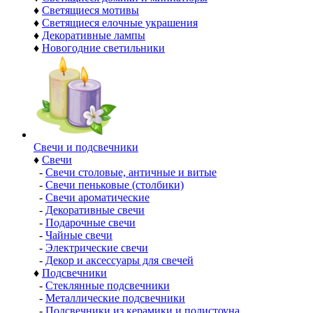
♦
Светящиеся мотивы
♦
Светящиеся елочные украшения
♦
Декоративные лампы
♦
Новогодние светильники
Свечи и подсвечники
♦
Свечи
-
Свечи столовые, античные и витые
-
Свечи пеньковые (столбики)
-
Свечи ароматические
-
Декоративные свечи
-
Подарочные свечи
-
Чайные свечи
-
Электрические свечи
-
Декор и аксессуары для свечей
♦
Подсвечники
-
Стеклянные подсвечники
-
Металлические подсвечники
-
Подсвечники из керамики и полистоуна