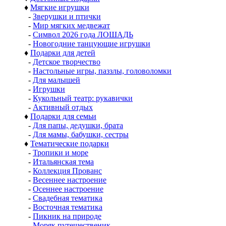
♦
Мягкие игрушки
-
Зверушки и птички
-
Мир мягких медвежат
-
Символ 2026 года ЛОШАДЬ
-
Новогодние танцующие игрушки
♦
Подарки для детей
-
Детское творчество
-
Настольные игры, паззлы, головоломки
-
Для малышей
-
Игрушки
-
Кукольный театр: рукавички
-
Активный отдых
♦
Подарки для семьи
-
Для папы, дедушки, брата
-
Для мамы, бабушки, сестры
♦
Тематические подарки
-
Тропики и море
-
Итальянская тема
-
Коллекция Прованс
-
Весеннее настроение
-
Осеннее настроение
-
Свадебная тематика
-
Восточная тематика
-
Пикник на природе
-
Моряк путешественик