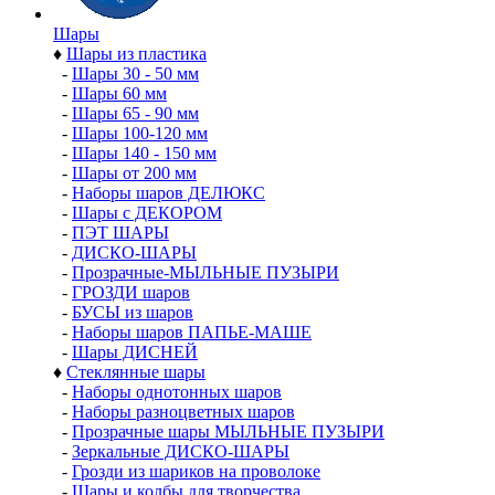
Шары
♦
Шары из пластика
-
Шары 30 - 50 мм
-
Шары 60 мм
-
Шары 65 - 90 мм
-
Шары 100-120 мм
-
Шары 140 - 150 мм
-
Шары от 200 мм
-
Наборы шаров ДЕЛЮКС
-
Шары с ДЕКОРОМ
-
ПЭТ ШАРЫ
-
ДИСКО-ШАРЫ
-
Прозрачные-МЫЛЬНЫЕ ПУЗЫРИ
-
ГРОЗДИ шаров
-
БУСЫ из шаров
-
Наборы шаров ПАПЬЕ-МАШЕ
-
Шары ДИСНЕЙ
♦
Стеклянные шары
-
Наборы однотонных шаров
-
Наборы разноцветных шаров
-
Прозрачные шары МЫЛЬНЫЕ ПУЗЫРИ
-
Зеркальные ДИСКО-ШАРЫ
-
Грозди из шариков на проволоке
-
Шары и колбы для творчества