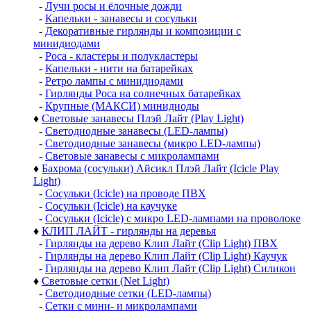
-
Лучи росы и ёлочные дожди
-
Капельки - занавесы и сосульки
-
Декоративные гирлянды и композиции с
минидиодами
-
Роса - кластеры и полукластеры
-
Капельки - нити на батарейках
-
Ретро лампы с минидиодами
-
Гирлянды Роса на солнечных батарейках
-
Крупные (МАКСИ) минидиоды
♦
Световые занавесы Плэй Лайт (Play Light)
-
Светодиодные занавесы (LED-лампы)
-
Светодиодные занавесы (микро LED-лампы)
-
Световые занавесы с микролампами
♦
Бахрома (сосульки) Айсикл Плэй Лайт (Icicle Play
Light)
-
Сосульки (Icicle) на проводе ПВХ
-
Сосульки (Icicle) на каучуке
-
Сосульки (Icicle) с микро LED-лампами на проволоке
♦
КЛИП ЛАЙТ - гирлянды на деревья
-
Гирлянды на дерево Клип Лайт (Clip Light) ПВХ
-
Гирлянды на дерево Клип Лайт (Clip Light) Каучук
-
Гирлянды на дерево Клип Лайт (Clip Light) Силикон
♦
Световые сетки (Net Light)
-
Светодиодные сетки (LED-лампы)
-
Сетки с мини- и микролампами