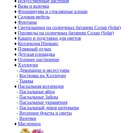
♦
Искусственные растения
♦
Вазы и вазочки
♦
Флорариумы и стеклянные клоши
♦
Садовая мебель
♦
Фонтаны
♦
Светильники на солнечных батареях Солар (Solar)
♦
Гирлянды на солнечных батареях Солар (Solar)
♦
Кашпо и подставки для цветов
♦
Коллекция Прованс
♦
Пляжный отдых
♦
Детская площадка
♦
Осеннее настроение
♦
Хэллоуин
-
Декорации и аксессуары
-
Костюмы на Хэллоуин
-
Тыквы
♦
Пасхальная коллекция
-
Пасхальные яйца
-
Пасхальные Зайцы
-
Пасхальные украшения
-
Пасхальный декор интерьера
-
Весенние букеты и цветы
-
Вазочки
♦
Масленица