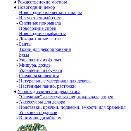
♦
Рождественские мотивы
♦
Новогодний декор
-
Новогодние наклейки-стикеры
-
Искусственный снег
-
Снежные покрывала
-
Новогодние спреи
-
Новогодние трафареты
-
Декоративные ленты
-
Банты
-
Ткани для декорирования
-
Бусы
-
Украшения из фольги
-
Мишура, дождь
-
Украшения из бумаги
-
Снежная коллекция
-
Натуральные материалы для декора
-
Настенные панно, растяжки
♦
Уголок дизайнера и декоратора
-
"Снежные" аксессуары-снег, покрывала, спреи
-
Аксессуары для декора
-
Подставки, крючки, подвески, ёмкости для хранения
-
Упаковка подарков
-
В помощь дизайнеру