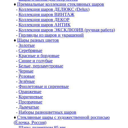
♦
Премиальные коллекции стеклянных шаров
-
Коллекция шаров ДЕЛЮКС (Delux)
-
Коллекция шаров ВИНТАЖ
-
Коллекция шаров ДЕКОР
-
Коллекция шаров АНТИК
-
Коллекция шаров ЭКСКЛЮЗИВ (ручная работа)
-
Гирлянды из шаров и украшений
♦
Шары разных цветов
-
Золотые
-
Серебряные
-
Красные и бордовые
-
Синие и голубые
-
Белые, перламутровые
-
Черные
-
Розовые
-
Зелёные
-
Фиолетовые и сиреневые
-
Оранжевые
-
Коричневые
-
Прозрачные
-
Дымчатые
-
Наборы разноцветных шаров
♦
Стеклянные шары с художественной росписью
(Ёлочка, Россия)
-
Шары диаметром 95 мм