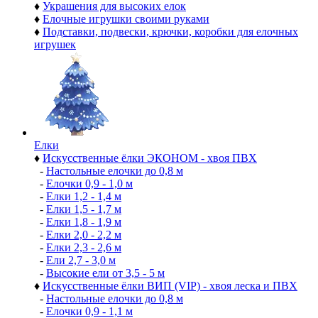
♦
Украшения для высоких елок
♦
Елочные игрушки своими руками
♦
Подставки, подвески, крючки, коробки для елочных
игрушек
Елки
♦
Искусственные ёлки ЭКОНОМ - хвоя ПВХ
-
Настольные елочки до 0,8 м
-
Елочки 0,9 - 1,0 м
-
Елки 1,2 - 1,4 м
-
Елки 1,5 - 1,7 м
-
Елки 1,8 - 1,9 м
-
Елки 2,0 - 2,2 м
-
Елки 2,3 - 2,6 м
-
Ели 2,7 - 3,0 м
-
Высокие ели от 3,5 - 5 м
♦
Искусственные ёлки ВИП (VIP) - хвоя леска и ПВХ
-
Настольные елочки до 0,8 м
-
Елочки 0,9 - 1,1 м