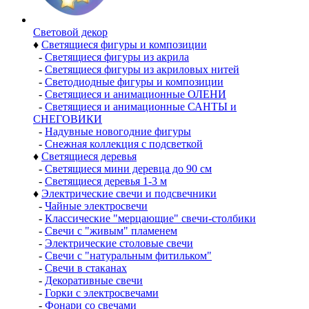
Световой декор
♦
Светящиеся фигуры и композиции
-
Светящиеся фигуры из акрила
-
Светящиеся фигуры из акриловых нитей
-
Светодиодные фигуры и композиции
-
Светящиеся и анимационные ОЛЕНИ
-
Светящиеся и анимационные САНТЫ и
СНЕГОВИКИ
-
Надувные новогодние фигуры
-
Снежная коллекция с подсветкой
♦
Светящиеся деревья
-
Светящиеся мини деревца до 90 см
-
Светящиеся деревья 1-3 м
♦
Электрические свечи и подсвечники
-
Чайные электросвечи
-
Классические "мерцающие" свечи-столбики
-
Свечи с "живым" пламенем
-
Электрические столовые свечи
-
Свечи с "натуральным фитильком"
-
Свечи в стаканах
-
Декоративные свечи
-
Горки с электросвечами
-
Фонари со свечами