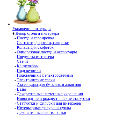
Украшение интерьера
♦
Декор стола и интерьера
-
Посуда и сервировка
-
Скатерти, дорожки, салфетки
-
Кольца для салфеток
-
Одноразовая посуда и аксессуары
-
Предметы интерьера
-
Свечи
-
Канделябры
-
Подсвечники
-
Подсвечники с электросвечами
-
Электрические свечи
-
Аксессуары для бутылок и алкоголя
-
Вазы
-
Декоративные настенные украшения
-
Новогодние и рождественские статуэтки
-
Статуэтки и фигурки для интерьера
-
Интерьерные фигуры и куклы
-
Декоративные светильники