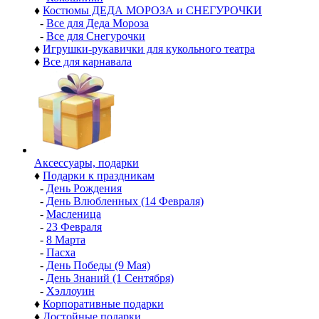
♦
Костюмы ДЕДА МОРОЗА и СНЕГУРОЧКИ
-
Все для Деда Мороза
-
Все для Снегурочки
♦
Игрушки-рукавички для кукольного театра
♦
Все для карнавала
Аксессуары, подарки
♦
Подарки к праздникам
-
День Рождения
-
День Влюбленных (14 Февраля)
-
Масленица
-
23 Февраля
-
8 Марта
-
Пасха
-
День Победы (9 Мая)
-
День Знаний (1 Сентября)
-
Хэллоуин
♦
Корпоративные подарки
♦
Достойные подарки