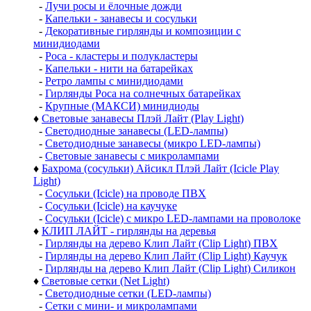
-
Лучи росы и ёлочные дожди
-
Капельки - занавесы и сосульки
-
Декоративные гирлянды и композиции с
минидиодами
-
Роса - кластеры и полукластеры
-
Капельки - нити на батарейках
-
Ретро лампы с минидиодами
-
Гирлянды Роса на солнечных батарейках
-
Крупные (МАКСИ) минидиоды
♦
Световые занавесы Плэй Лайт (Play Light)
-
Светодиодные занавесы (LED-лампы)
-
Светодиодные занавесы (микро LED-лампы)
-
Световые занавесы с микролампами
♦
Бахрома (сосульки) Айсикл Плэй Лайт (Icicle Play
Light)
-
Сосульки (Icicle) на проводе ПВХ
-
Сосульки (Icicle) на каучуке
-
Сосульки (Icicle) с микро LED-лампами на проволоке
♦
КЛИП ЛАЙТ - гирлянды на деревья
-
Гирлянды на дерево Клип Лайт (Clip Light) ПВХ
-
Гирлянды на дерево Клип Лайт (Clip Light) Каучук
-
Гирлянды на дерево Клип Лайт (Clip Light) Силикон
♦
Световые сетки (Net Light)
-
Светодиодные сетки (LED-лампы)
-
Сетки с мини- и микролампами