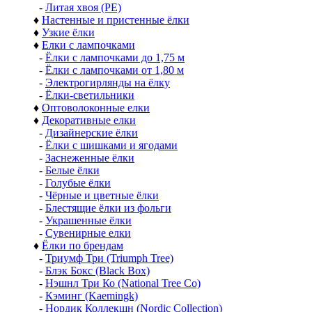
-
Литая хвоя (РЕ)
♦
Настенные и пристенные ёлки
♦
Узкие ёлки
♦
Елки с лампочками
-
Ёлки с лампочками до 1,75 м
-
Ёлки с лампочками от 1,80 м
-
Электрогирлянды на ёлку
-
Ёлки-светильники
♦
Оптоволоконные елки
♦
Декоративные елки
-
Дизайнерские ёлки
-
Ёлки с шишками и ягодами
-
Заснеженные ёлки
-
Белые ёлки
-
Голубые ёлки
-
Чёрные и цветные ёлки
-
Блестящие ёлки из фольги
-
Украшенные ёлки
-
Сувенирные елки
♦
Ёлки по брендам
-
Триумф Три (Triumph Tree)
-
Блэк Бокс (Black Box)
-
Нэшнл Три Ко (National Tree Co)
-
Кэминг (Kaemingk)
-
Нордик Коллекшн (Nordic Collection)