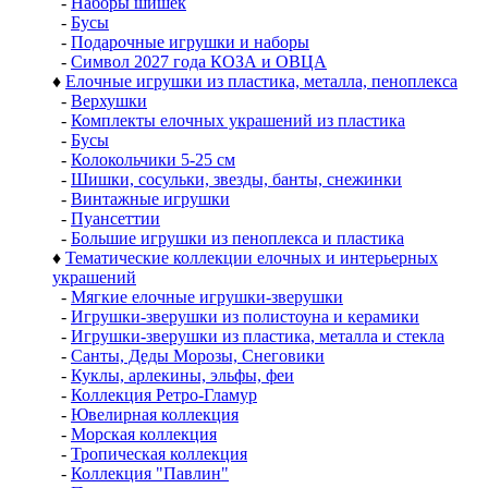
-
Наборы шишек
-
Бусы
-
Подарочные игрушки и наборы
-
Символ 2027 года КОЗА и ОВЦА
♦
Елочные игрушки из пластика, металла, пеноплекса
-
Верхушки
-
Комплекты елочных украшений из пластика
-
Бусы
-
Колокольчики 5-25 см
-
Шишки, сосульки, звезды, банты, снежинки
-
Винтажные игрушки
-
Пуансеттии
-
Большие игрушки из пеноплекса и пластика
♦
Тематические коллекции елочных и интерьерных
украшений
-
Мягкие елочные игрушки-зверушки
-
Игрушки-зверушки из полистоуна и керамики
-
Игрушки-зверушки из пластика, металла и стекла
-
Санты, Деды Морозы, Снеговики
-
Куклы, арлекины, эльфы, феи
-
Коллекция Ретро-Гламур
-
Ювелирная коллекция
-
Морская коллекция
-
Тропическая коллекция
-
Коллекция "Павлин"