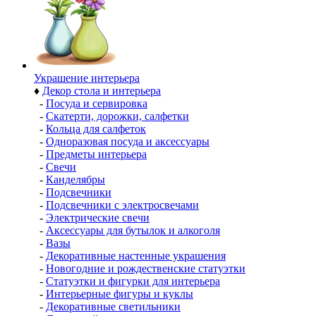
Украшение интерьера
♦
Декор стола и интерьера
-
Посуда и сервировка
-
Скатерти, дорожки, салфетки
-
Кольца для салфеток
-
Одноразовая посуда и аксессуары
-
Предметы интерьера
-
Свечи
-
Канделябры
-
Подсвечники
-
Подсвечники с электросвечами
-
Электрические свечи
-
Аксессуары для бутылок и алкоголя
-
Вазы
-
Декоративные настенные украшения
-
Новогодние и рождественские статуэтки
-
Статуэтки и фигурки для интерьера
-
Интерьерные фигуры и куклы
-
Декоративные светильники