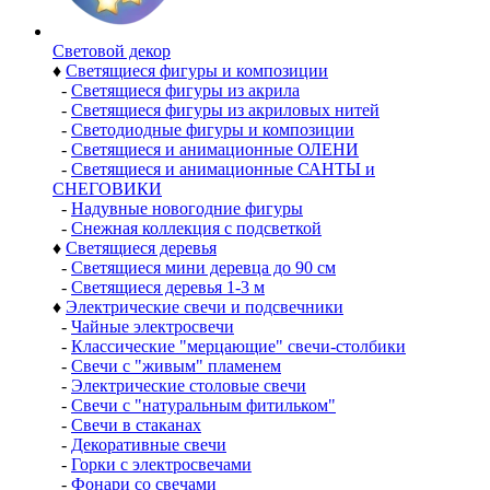
Световой декор
♦
Светящиеся фигуры и композиции
-
Светящиеся фигуры из акрила
-
Светящиеся фигуры из акриловых нитей
-
Светодиодные фигуры и композиции
-
Светящиеся и анимационные ОЛЕНИ
-
Светящиеся и анимационные САНТЫ и
СНЕГОВИКИ
-
Надувные новогодние фигуры
-
Снежная коллекция с подсветкой
♦
Светящиеся деревья
-
Светящиеся мини деревца до 90 см
-
Светящиеся деревья 1-3 м
♦
Электрические свечи и подсвечники
-
Чайные электросвечи
-
Классические "мерцающие" свечи-столбики
-
Свечи с "живым" пламенем
-
Электрические столовые свечи
-
Свечи с "натуральным фитильком"
-
Свечи в стаканах
-
Декоративные свечи
-
Горки с электросвечами
-
Фонари со свечами