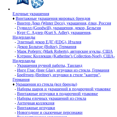
Елочные украшения
♦
Винтажные украшения мировых брендов
-
Винтер Деко (Winter Deco), украшения, ёлки, Россия
-
Гудвилл (Goodwill), украшения, декор, Бельгия
-
Курт С. Адлер (Kurt S. Adler), украшения,
Нидерланды
-
Элитный декор ЕДГ (EDG), Италия
-
Декор Больтце (Boltze), Германия
-
Марк Робертс (Mark Roberts), авторские куклы, США
-
Кэтринс Коллекшн (Katherine’s Collection-Noel), США-
Нидерланды
-
Украшения ручной работы, Таиланд
-
Инге Глас (Inge Glas), игрушки из стекла, Германия
-
Брейтнер (Breitner), игрушки в стиле "кантри",
Германия
♦
Украшения из стекла (все бренды)
-
Наборы шаров и украшений в подарочной упаковке
-
Винтажные игрушки в подарочной упаковке
-
Наборы елочных украшений из стекла
-
Античная коллекция
-
Винтажные игрушки
-
Новогодние и сказочные персонажи