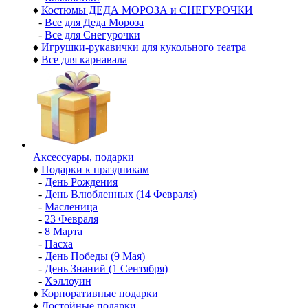
♦
Костюмы ДЕДА МОРОЗА и СНЕГУРОЧКИ
-
Все для Деда Мороза
-
Все для Снегурочки
♦
Игрушки-рукавички для кукольного театра
♦
Все для карнавала
Аксессуары, подарки
♦
Подарки к праздникам
-
День Рождения
-
День Влюбленных (14 Февраля)
-
Масленица
-
23 Февраля
-
8 Марта
-
Пасха
-
День Победы (9 Мая)
-
День Знаний (1 Сентября)
-
Хэллоуин
♦
Корпоративные подарки
♦
Достойные подарки