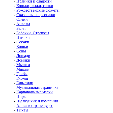
-
Пряники и сладости
-
Коньки, лыжи, санки
-
Рождественские сюжеты
-
Сказочные персонажи
-
Олени
-
Ангелы
-
Балет
-
Бабочки, Стрекозы
-
Птички
-
Собаки
-
Кошки
-
Совы
-
Лошади
-
Домики
-
Мышки
-
Мишки
-
Грибы
-
Гномы
-
Ели-пили
-
Музыкальная страничка
-
Карнавальные маски
-
Цирк
-
Щелкунчик и компания
-
Алиса в стране чудес
-
Тыквы