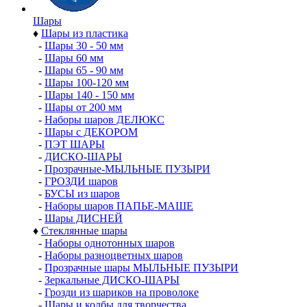
Шары
♦
Шары из пластика
-
Шары 30 - 50 мм
-
Шары 60 мм
-
Шары 65 - 90 мм
-
Шары 100-120 мм
-
Шары 140 - 150 мм
-
Шары от 200 мм
-
Наборы шаров ДЕЛЮКС
-
Шары с ДЕКОРОМ
-
ПЭТ ШАРЫ
-
ДИСКО-ШАРЫ
-
Прозрачные-МЫЛЬНЫЕ ПУЗЫРИ
-
ГРОЗДИ шаров
-
БУСЫ из шаров
-
Наборы шаров ПАПЬЕ-МАШЕ
-
Шары ДИСНЕЙ
♦
Стеклянные шары
-
Наборы однотонных шаров
-
Наборы разноцветных шаров
-
Прозрачные шары МЫЛЬНЫЕ ПУЗЫРИ
-
Зеркальные ДИСКО-ШАРЫ
-
Грозди из шариков на проволоке
-
Шары и колбы для творчества