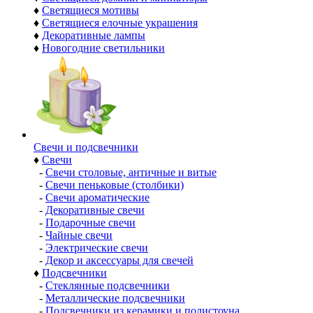
♦
Светящиеся мотивы
♦
Светящиеся елочные украшения
♦
Декоративные лампы
♦
Новогодние светильники
Свечи и подсвечники
♦
Свечи
-
Свечи столовые, античные и витые
-
Свечи пеньковые (столбики)
-
Свечи ароматические
-
Декоративные свечи
-
Подарочные свечи
-
Чайные свечи
-
Электрические свечи
-
Декор и аксессуары для свечей
♦
Подсвечники
-
Стеклянные подсвечники
-
Металлические подсвечники
-
Подсвечники из керамики и полистоуна