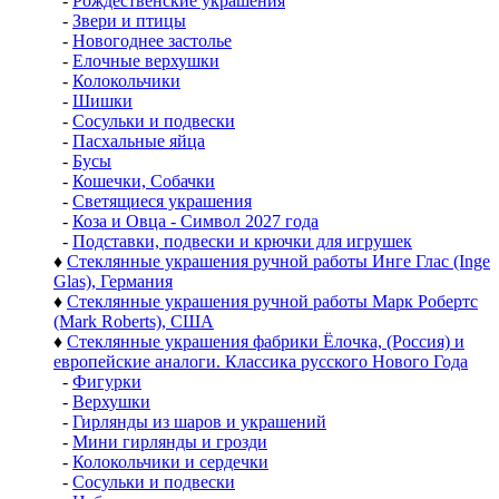
-
Рождественские украшения
-
Звери и птицы
-
Новогоднее застолье
-
Елочные верхушки
-
Колокольчики
-
Шишки
-
Сосульки и подвески
-
Пасхальные яйца
-
Бусы
-
Кошечки, Собачки
-
Светящиеся украшения
-
Коза и Овца - Символ 2027 года
-
Подставки, подвески и крючки для игрушек
♦
Стеклянные украшения ручной работы Инге Глас (Inge
Glas), Германия
♦
Стеклянные украшения ручной работы Марк Робертс
(Mark Roberts), США
♦
Стеклянные украшения фабрики Ёлочка, (Россия) и
европейские аналоги. Классика русского Нового Года
-
Фигурки
-
Верхушки
-
Гирлянды из шаров и украшений
-
Мини гирлянды и грозди
-
Колокольчики и сердечки
-
Сосульки и подвески