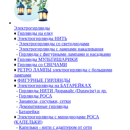
Электро­гирлянды
♦
Гирлянды на елку
♦
Электрогирлянды НИТЬ
-
Электрогирлянды со светодиодами
-
Электрогирлянды с лампами накаливания
-
Гирлянды с фигурными лампами и насадками
♦
Гирлянды МУЛЬТИШАРИКИ
♦
Гирлянды со СВЕЧАМИ
♦
РЕТРО ЛАМПЫ электрогирлянды с большими
лампами
♦
ФИГУРНЫЕ ГИРЛЯНДЫ
♦
Электрогирлянды на БАТАРЕЙКАХ
-
Гирлянды НИТИ Дюравайс (Durawise) и др.
-
Гирлянды РОСА
-
Занавесы, сосульки, сетки
-
Декоративные гирлянды
-
Батарейки
♦
Электрогирлянды с минидиодами РОСА
(КАПЕЛЬКИ)
-
Капельки - нити с адаптером от сети