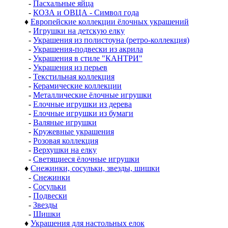
-
Пасхальные яйца
-
КОЗА и ОВЦА - Символ года
♦
Европейские коллекции ёлочных украшений
-
Игрушки на детскую елку
-
Украшения из полистоуна (ретро-коллекция)
-
Украшения-подвески из акрила
-
Украшения в стиле "КАНТРИ"
-
Украшения из перьев
-
Текстильная коллекция
-
Керамические коллекции
-
Металлические ёлочные игрушки
-
Елочные игрушки из дерева
-
Елочные игрушки из бумаги
-
Валяные игрушки
-
Кружевные украшения
-
Розовая коллекция
-
Верхушки на елку
-
Светящиеся ёлочные игрушки
♦
Снежинки, сосульки, звезды, шишки
-
Снежинки
-
Сосульки
-
Подвески
-
Звезды
-
Шишки
♦
Украшения для настольных елок