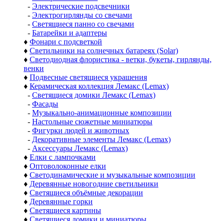
-
Электрические подсвечники
-
Электрогирлянды со свечами
-
Светящиеся панно со свечами
-
Батарейки и адаптеры
♦
Фонари с подсветкой
♦
Светильники на солнечных батареях (Solar)
♦
Светодиодная флористика - ветки, букеты, гирлянды,
венки
♦
Подвесные светящиеся украшения
♦
Керамическая коллекция Лемакс (Lemax)
-
Светящиеся домики Лемакс (Lemax)
-
Фасады
-
Музыкально-анимационные композиции
-
Настольные сюжетные миниатюры
-
Фигурки людей и животных
-
Декоративные элементы Лемакс (Lemax)
-
Аксессуары Лемакс (Lemax)
♦
Елки с лампочками
♦
Оптоволоконные елки
♦
Светодинамические и музыкальные композиции
♦
Деревянные новогодние светильники
♦
Светящиеся объёмные декорации
♦
Деревянные горки
♦
Светящиеся картины
♦
Светящиеся домики и миниатюры