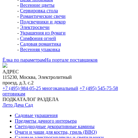
-
Весенние цветы
-
Сервировка стола
-
Романтические свечи
-
Подсвечники и декор
-
Электросвечи
-
Украшения из бумаги
-
Симфония огней
-
Садовая романтика
-
Весенняя упаковка
Ёлка по параметрам
На портале поставщиков
АДРЕС
115230, Москва, Электролитный
проезд, д.3, с.2
+7 (495) 984-05-25
многоканальный
+7 (495) 545-75-58
оптовикам
ПОДКАТАЛОГ РАЗДЕЛА
Лето Дача Сад
Садовые украшения
Предметы дачного интерьера
Светодиодные декоративные камины
Очаги и чаши для костра, гриль (BBQ)
Садовые электрогирлянды и светильники