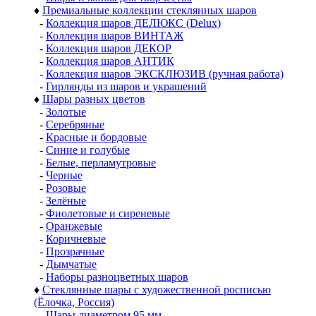
♦
Премиальные коллекции стеклянных шаров
-
Коллекция шаров ДЕЛЮКС (Delux)
-
Коллекция шаров ВИНТАЖ
-
Коллекция шаров ДЕКОР
-
Коллекция шаров АНТИК
-
Коллекция шаров ЭКСКЛЮЗИВ (ручная работа)
-
Гирлянды из шаров и украшений
♦
Шары разных цветов
-
Золотые
-
Серебряные
-
Красные и бордовые
-
Синие и голубые
-
Белые, перламутровые
-
Черные
-
Розовые
-
Зелёные
-
Фиолетовые и сиреневые
-
Оранжевые
-
Коричневые
-
Прозрачные
-
Дымчатые
-
Наборы разноцветных шаров
♦
Стеклянные шары с художественной росписью
(Ёлочка, Россия)
-
Шары диаметром 95 мм