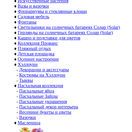
♦
Искусственные растения
♦
Вазы и вазочки
♦
Флорариумы и стеклянные клоши
♦
Садовая мебель
♦
Фонтаны
♦
Светильники на солнечных батареях Солар (Solar)
♦
Гирлянды на солнечных батареях Солар (Solar)
♦
Кашпо и подставки для цветов
♦
Коллекция Прованс
♦
Пляжный отдых
♦
Детская площадка
♦
Осеннее настроение
♦
Хэллоуин
-
Декорации и аксессуары
-
Костюмы на Хэллоуин
-
Тыквы
♦
Пасхальная коллекция
-
Пасхальные яйца
-
Пасхальные Зайцы
-
Пасхальные украшения
-
Пасхальный декор интерьера
-
Весенние букеты и цветы
-
Вазочки
♦
Масленица