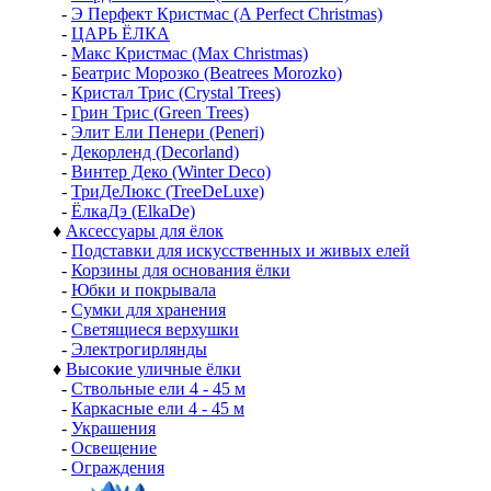
-
Э Перфект Кристмас (A Perfect Christmas)
-
ЦАРЬ ЁЛКА
-
Макс Кристмас (Max Christmas)
-
Беатрис Морозко (Beatrees Morozko)
-
Кристал Трис (Crystal Trees)
-
Грин Трис (Green Trees)
-
Элит Ели Пенери (Peneri)
-
Декорленд (Decorland)
-
Винтер Деко (Winter Deco)
-
ТриДеЛюкс (TreeDeLuxe)
-
ЁлкаДэ (ElkaDe)
♦
Аксессуары для ёлок
-
Подставки для искусственных и живых елей
-
Корзины для основания ёлки
-
Юбки и покрывала
-
Сумки для хранения
-
Светящиеся верхушки
-
Электрогирлянды
♦
Высокие уличные ёлки
-
Ствольные ели 4 - 45 м
-
Каркасные ели 4 - 45 м
-
Украшения
-
Освещение
-
Ограждения