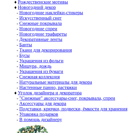
♦
Рождественские мотивы
♦
Новогодний декор
-
Новогодние наклейки-стикеры
-
Искусственный снег
-
Снежные покрывала
-
Новогодние спреи
-
Новогодние трафареты
-
Декоративные ленты
-
Банты
-
Ткани для декорирования
-
Бусы
-
Украшения из фольги
-
Мишура, дождь
-
Украшения из бумаги
-
Снежная коллекция
-
Натуральные материалы для декора
-
Настенные панно, растяжки
♦
Уголок дизайнера и декоратора
-
"Снежные" аксессуары-снег, покрывала, спреи
-
Аксессуары для декора
-
Подставки, крючки, подвески, ёмкости для хранения
-
Упаковка подарков
-
В помощь дизайнеру