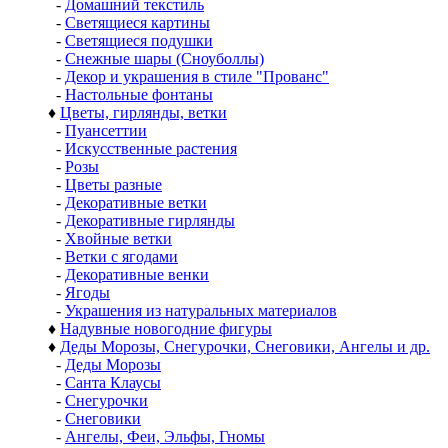
-
Домашний текстиль
-
Светящиеся картины
-
Светящиеся подушки
-
Снежные шары (Сноуболлы)
-
Декор и украшения в стиле "Прованс"
-
Настольные фонтаны
♦
Цветы, гирлянды, ветки
-
Пуансеттии
-
Искусственные растения
-
Розы
-
Цветы разные
-
Декоративные ветки
-
Декоративные гирлянды
-
Хвойные ветки
-
Ветки с ягодами
-
Декоративные венки
-
Ягоды
-
Украшения из натуральных материалов
♦
Надувные новогодние фигуры
♦
Деды Морозы, Снегурочки, Снеговики, Ангелы и др.
-
Деды Морозы
-
Санта Клаусы
-
Снегурочки
-
Снеговики
-
Ангелы, Феи, Эльфы, Гномы