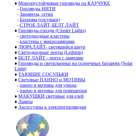
♦
Морозоустойчивые гирлянды на КАУЧУКЕ
-
Гирлянды НИТИ
-
Занавесы, сетки
-
Бахрома (сосульки)
-
СТРОБ ЛАЙТ, БЕЛТ ЛАЙТ
♦
Гирлянды-грозди (Cluster Lights)
-
светодиодные кластеры
-
кластеры с микролампами
♦
ДЮРАЛАЙТ- светящийся шнур
♦
Светодиодные ленты (Ledstrip)
♦
БЕЛТ ЛАЙТ - лента с лампами
♦
Гирлянды и светильники на солнечных батареях (Solar
Light)
♦
ТАЮЩИЕ СОСУЛЬКИ
♦
Световые ПАННО и МОТИВЫ
-
панно и мотивы для улицы
-
панно и мотивы для помещения
♦
МАКУШКИ световые для елей
♦
Лампы
♦
Аксессуары к электрогирляндам