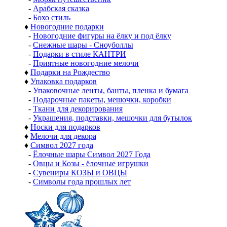
-
Арабская сказка
-
Бохо стиль
♦
Новогодние подарки
-
Новогодние фигуры на ёлку и под ёлку
-
Снежные шары - Сноуболлы
-
Подарки в стиле КАНТРИ
-
Приятные новогодние мелочи
♦
Подарки на Рождество
♦
Упаковка подарков
-
Упаковочные ленты, банты, пленка и бумага
-
Подарочные пакеты, мешочки, коробки
-
Ткани для декорирования
-
Украшения, подставки, мешочки для бутылок
♦
Носки для подарков
♦
Мелочи для декора
♦
Символ 2027 года
-
Ёлочные шары Символ 2027 Года
-
Овцы и Козы - ёлочные игрушки
-
Сувениры КОЗЫ и ОВЦЫ
-
Символы года прошлых лет