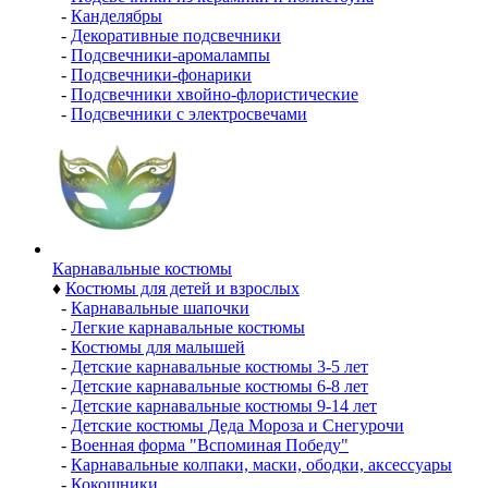
-
Канделябры
-
Декоративные подсвечники
-
Подсвечники-аромалампы
-
Подсвечники-фонарики
-
Подсвечники хвойно-флористические
-
Подсвечники с электросвечами
Карнавальные костюмы
♦
Костюмы для детей и взрослых
-
Карнавальные шапочки
-
Легкие карнавальные костюмы
-
Костюмы для малышей
-
Детские карнавальные костюмы 3-5 лет
-
Детские карнавальные костюмы 6-8 лет
-
Детские карнавальные костюмы 9-14 лет
-
Детские костюмы Деда Мороза и Снегурочи
-
Военная форма "Вспоминая Победу"
-
Карнавальные колпаки, маски, ободки, аксессуары
-
Кокошники