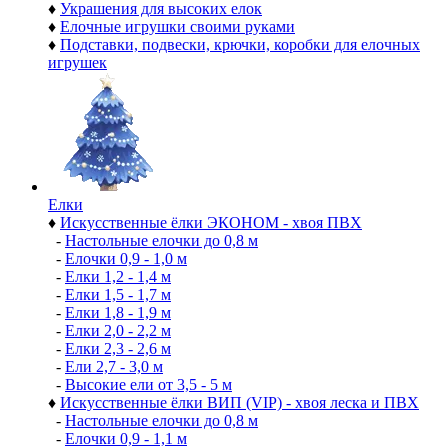
♦
Украшения для высоких елок
♦
Елочные игрушки своими руками
♦
Подставки, подвески, крючки, коробки для елочных
игрушек
Елки
♦
Искусственные ёлки ЭКОНОМ - хвоя ПВХ
-
Настольные елочки до 0,8 м
-
Елочки 0,9 - 1,0 м
-
Елки 1,2 - 1,4 м
-
Елки 1,5 - 1,7 м
-
Елки 1,8 - 1,9 м
-
Елки 2,0 - 2,2 м
-
Елки 2,3 - 2,6 м
-
Ели 2,7 - 3,0 м
-
Высокие ели от 3,5 - 5 м
♦
Искусственные ёлки ВИП (VIP) - хвоя леска и ПВХ
-
Настольные елочки до 0,8 м
-
Елочки 0,9 - 1,1 м