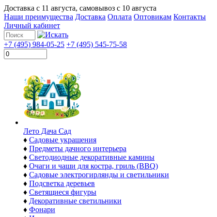
Доставка с
11 августа
, самовывоз с
10 августа
Наши преимущества
Доставка
Оплата
Оптовикам
Контакты
Личный кабинет
+7 (495) 984-05-25
+7 (495) 545-75-58
Лето Дача Сад
♦
Садовые украшения
♦
Предметы дачного интерьера
♦
Светодиодные декоративные камины
♦
Очаги и чаши для костра, гриль (BBQ)
♦
Садовые электрогирлянды и светильники
♦
Подсветка деревьев
♦
Светящиеся фигуры
♦
Декоративные светильники
♦
Фонари