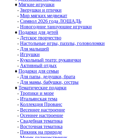
♦
Мягкие игрушки
-
Зверушки и птички
-
Мир мягких медвежат
-
Символ 2026 года ЛОШАДЬ
-
Новогодние танцующие игрушки
♦
Подарки для детей
-
Детское творчество
-
Настольные игры, паззлы, головоломки
-
Для малышей
-
Игрушки
-
Кукольный театр: рукавички
-
Активный отдых
♦
Подарки для семьи
-
Для папы, дедушки, брата
-
Для мамы, бабушки, сестры
♦
Тематические подарки
-
Тропики и море
-
Итальянская тема
-
Коллекция Прованс
-
Весеннее настроение
-
Осеннее настроение
-
Свадебная тематика
-
Восточная тематика
-
Пикник на природе
-
Моряк путешественик