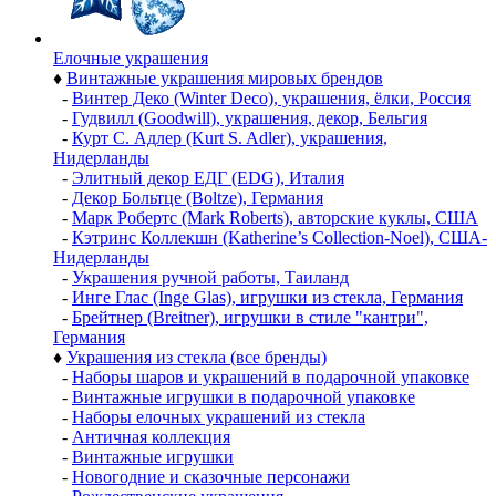
Елочные украшения
♦
Винтажные украшения мировых брендов
-
Винтер Деко (Winter Deco), украшения, ёлки, Россия
-
Гудвилл (Goodwill), украшения, декор, Бельгия
-
Курт С. Адлер (Kurt S. Adler), украшения,
Нидерланды
-
Элитный декор ЕДГ (EDG), Италия
-
Декор Больтце (Boltze), Германия
-
Марк Робертс (Mark Roberts), авторские куклы, США
-
Кэтринс Коллекшн (Katherine’s Collection-Noel), США-
Нидерланды
-
Украшения ручной работы, Таиланд
-
Инге Глас (Inge Glas), игрушки из стекла, Германия
-
Брейтнер (Breitner), игрушки в стиле "кантри",
Германия
♦
Украшения из стекла (все бренды)
-
Наборы шаров и украшений в подарочной упаковке
-
Винтажные игрушки в подарочной упаковке
-
Наборы елочных украшений из стекла
-
Античная коллекция
-
Винтажные игрушки
-
Новогодние и сказочные персонажи