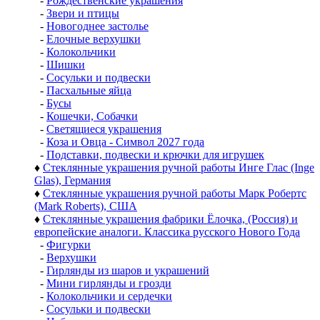
-
Рождественские украшения
-
Звери и птицы
-
Новогоднее застолье
-
Елочные верхушки
-
Колокольчики
-
Шишки
-
Сосульки и подвески
-
Пасхальные яйца
-
Бусы
-
Кошечки, Собачки
-
Светящиеся украшения
-
Коза и Овца - Символ 2027 года
-
Подставки, подвески и крючки для игрушек
♦
Стеклянные украшения ручной работы Инге Глас (Inge
Glas), Германия
♦
Стеклянные украшения ручной работы Марк Робертс
(Mark Roberts), США
♦
Стеклянные украшения фабрики Ёлочка, (Россия) и
европейские аналоги. Классика русского Нового Года
-
Фигурки
-
Верхушки
-
Гирлянды из шаров и украшений
-
Мини гирлянды и грозди
-
Колокольчики и сердечки
-
Сосульки и подвески