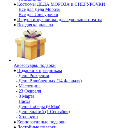
♦
Костюмы ДЕДА МОРОЗА и СНЕГУРОЧКИ
-
Все для Деда Мороза
-
Все для Снегурочки
♦
Игрушки-рукавички для кукольного театра
♦
Все для карнавала
Аксессуары, подарки
♦
Подарки к праздникам
-
День Рождения
-
День Влюбленных (14 Февраля)
-
Масленица
-
23 Февраля
-
8 Марта
-
Пасха
-
День Победы (9 Мая)
-
День Знаний (1 Сентября)
-
Хэллоуин
♦
Корпоративные подарки
♦
Достойные подарки