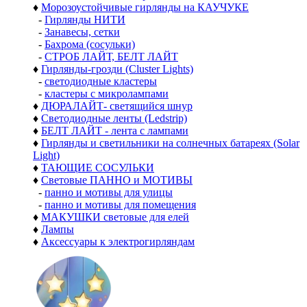
♦
Морозоустойчивые гирлянды на КАУЧУКЕ
-
Гирлянды НИТИ
-
Занавесы, сетки
-
Бахрома (сосульки)
-
СТРОБ ЛАЙТ, БЕЛТ ЛАЙТ
♦
Гирлянды-грозди (Cluster Lights)
-
светодиодные кластеры
-
кластеры с микролампами
♦
ДЮРАЛАЙТ- светящийся шнур
♦
Светодиодные ленты (Ledstrip)
♦
БЕЛТ ЛАЙТ - лента с лампами
♦
Гирлянды и светильники на солнечных батареях (Solar
Light)
♦
ТАЮЩИЕ СОСУЛЬКИ
♦
Световые ПАННО и МОТИВЫ
-
панно и мотивы для улицы
-
панно и мотивы для помещения
♦
МАКУШКИ световые для елей
♦
Лампы
♦
Аксессуары к электрогирляндам