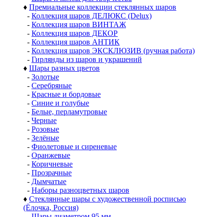
♦
Премиальные коллекции стеклянных шаров
-
Коллекция шаров ДЕЛЮКС (Delux)
-
Коллекция шаров ВИНТАЖ
-
Коллекция шаров ДЕКОР
-
Коллекция шаров АНТИК
-
Коллекция шаров ЭКСКЛЮЗИВ (ручная работа)
-
Гирлянды из шаров и украшений
♦
Шары разных цветов
-
Золотые
-
Серебряные
-
Красные и бордовые
-
Синие и голубые
-
Белые, перламутровые
-
Черные
-
Розовые
-
Зелёные
-
Фиолетовые и сиреневые
-
Оранжевые
-
Коричневые
-
Прозрачные
-
Дымчатые
-
Наборы разноцветных шаров
♦
Стеклянные шары с художественной росписью
(Ёлочка, Россия)
-
Шары диаметром 95 мм