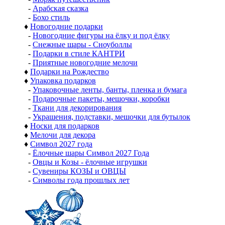
-
Арабская сказка
-
Бохо стиль
♦
Новогодние подарки
-
Новогодние фигуры на ёлку и под ёлку
-
Снежные шары - Сноуболлы
-
Подарки в стиле КАНТРИ
-
Приятные новогодние мелочи
♦
Подарки на Рождество
♦
Упаковка подарков
-
Упаковочные ленты, банты, пленка и бумага
-
Подарочные пакеты, мешочки, коробки
-
Ткани для декорирования
-
Украшения, подставки, мешочки для бутылок
♦
Носки для подарков
♦
Мелочи для декора
♦
Символ 2027 года
-
Ёлочные шары Символ 2027 Года
-
Овцы и Козы - ёлочные игрушки
-
Сувениры КОЗЫ и ОВЦЫ
-
Символы года прошлых лет