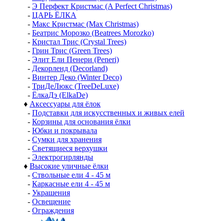
-
Э Перфект Кристмас (A Perfect Christmas)
-
ЦАРЬ ЁЛКА
-
Макс Кристмас (Max Christmas)
-
Беатрис Морозко (Beatrees Morozko)
-
Кристал Трис (Crystal Trees)
-
Грин Трис (Green Trees)
-
Элит Ели Пенери (Peneri)
-
Декорленд (Decorland)
-
Винтер Деко (Winter Deco)
-
ТриДеЛюкс (TreeDeLuxe)
-
ЁлкаДэ (ElkaDe)
♦
Аксессуары для ёлок
-
Подставки для искусственных и живых елей
-
Корзины для основания ёлки
-
Юбки и покрывала
-
Сумки для хранения
-
Светящиеся верхушки
-
Электрогирлянды
♦
Высокие уличные ёлки
-
Ствольные ели 4 - 45 м
-
Каркасные ели 4 - 45 м
-
Украшения
-
Освещение
-
Ограждения