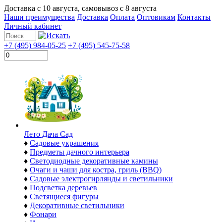
Доставка с
10 августа
, самовывоз с
8 августа
Наши преимущества
Доставка
Оплата
Оптовикам
Контакты
Личный кабинет
+7 (495) 984-05-25
+7 (495) 545-75-58
Лето Дача Сад
♦
Садовые украшения
♦
Предметы дачного интерьера
♦
Светодиодные декоративные камины
♦
Очаги и чаши для костра, гриль (BBQ)
♦
Садовые электрогирлянды и светильники
♦
Подсветка деревьев
♦
Светящиеся фигуры
♦
Декоративные светильники
♦
Фонари