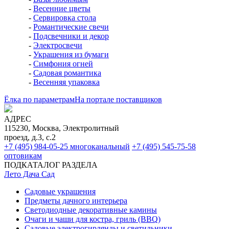
-
Весенние цветы
-
Сервировка стола
-
Романтические свечи
-
Подсвечники и декор
-
Электросвечи
-
Украшения из бумаги
-
Симфония огней
-
Садовая романтика
-
Весенняя упаковка
Ёлка по параметрам
На портале поставщиков
АДРЕС
115230, Москва, Электролитный
проезд, д.3, с.2
+7 (495) 984-05-25
многоканальный
+7 (495) 545-75-58
оптовикам
ПОДКАТАЛОГ РАЗДЕЛА
Лето Дача Сад
Садовые украшения
Предметы дачного интерьера
Светодиодные декоративные камины
Очаги и чаши для костра, гриль (BBQ)
Садовые электрогирлянды и светильники