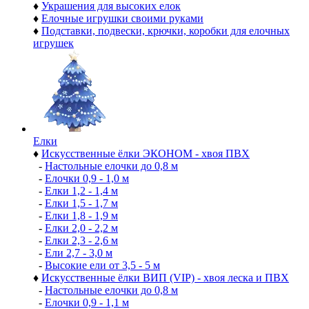
♦
Украшения для высоких елок
♦
Елочные игрушки своими руками
♦
Подставки, подвески, крючки, коробки для елочных
игрушек
Елки
♦
Искусственные ёлки ЭКОНОМ - хвоя ПВХ
-
Настольные елочки до 0,8 м
-
Елочки 0,9 - 1,0 м
-
Елки 1,2 - 1,4 м
-
Елки 1,5 - 1,7 м
-
Елки 1,8 - 1,9 м
-
Елки 2,0 - 2,2 м
-
Елки 2,3 - 2,6 м
-
Ели 2,7 - 3,0 м
-
Высокие ели от 3,5 - 5 м
♦
Искусственные ёлки ВИП (VIP) - хвоя леска и ПВХ
-
Настольные елочки до 0,8 м
-
Елочки 0,9 - 1,1 м