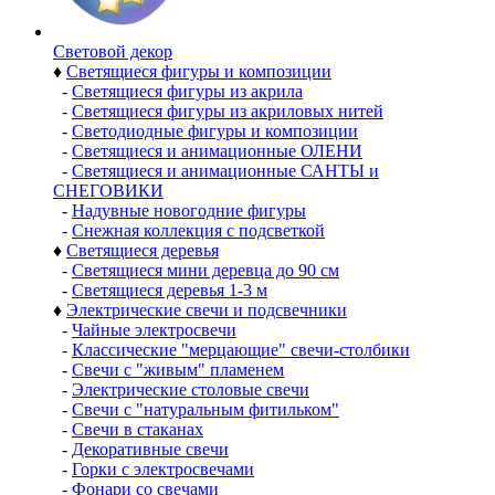
Световой декор
♦
Светящиеся фигуры и композиции
-
Светящиеся фигуры из акрила
-
Светящиеся фигуры из акриловых нитей
-
Светодиодные фигуры и композиции
-
Светящиеся и анимационные ОЛЕНИ
-
Светящиеся и анимационные САНТЫ и
СНЕГОВИКИ
-
Надувные новогодние фигуры
-
Снежная коллекция с подсветкой
♦
Светящиеся деревья
-
Светящиеся мини деревца до 90 см
-
Светящиеся деревья 1-3 м
♦
Электрические свечи и подсвечники
-
Чайные электросвечи
-
Классические "мерцающие" свечи-столбики
-
Свечи с "живым" пламенем
-
Электрические столовые свечи
-
Свечи с "натуральным фитильком"
-
Свечи в стаканах
-
Декоративные свечи
-
Горки с электросвечами
-
Фонари со свечами