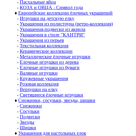
-
Пасхальные яйца
-
КОЗА и ОВЦА - Символ года
♦
Европейские коллекции ёлочных украшений
-
Игрушки на детскую елку
-
Украшения из полистоуна (ретро-коллекция)
-
Украшения-подвески из акрила
-
Украшения в стиле "КАНТРИ"
-
Украшения из перьев
-
Текстильная коллекция
-
Керамические коллекции
-
Металлические ёлочные игрушки
-
Елочные игрушки из дерева
-
Елочные игрушки из бумаги
-
Валяные игрушки
-
Кружевные украшения
-
Розовая коллекция
-
Верхушки на елку
-
Светящиеся ёлочные игрушки
♦
Снежинки, сосульки, звезды, шишки
-
Снежинки
-
Сосульки
-
Подвески
-
Звезды
-
Шишки
♦
Украшения для настольных елок