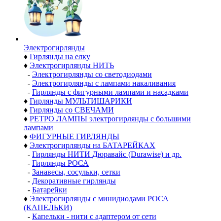
Электро­гирлянды
♦
Гирлянды на елку
♦
Электрогирлянды НИТЬ
-
Электрогирлянды со светодиодами
-
Электрогирлянды с лампами накаливания
-
Гирлянды с фигурными лампами и насадками
♦
Гирлянды МУЛЬТИШАРИКИ
♦
Гирлянды со СВЕЧАМИ
♦
РЕТРО ЛАМПЫ электрогирлянды с большими
лампами
♦
ФИГУРНЫЕ ГИРЛЯНДЫ
♦
Электрогирлянды на БАТАРЕЙКАХ
-
Гирлянды НИТИ Дюравайс (Durawise) и др.
-
Гирлянды РОСА
-
Занавесы, сосульки, сетки
-
Декоративные гирлянды
-
Батарейки
♦
Электрогирлянды с минидиодами РОСА
(КАПЕЛЬКИ)
-
Капельки - нити с адаптером от сети