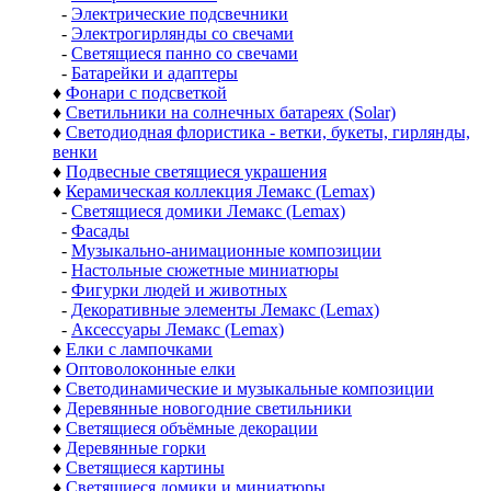
-
Электрические подсвечники
-
Электрогирлянды со свечами
-
Светящиеся панно со свечами
-
Батарейки и адаптеры
♦
Фонари с подсветкой
♦
Светильники на солнечных батареях (Solar)
♦
Светодиодная флористика - ветки, букеты, гирлянды,
венки
♦
Подвесные светящиеся украшения
♦
Керамическая коллекция Лемакс (Lemax)
-
Светящиеся домики Лемакс (Lemax)
-
Фасады
-
Музыкально-анимационные композиции
-
Настольные сюжетные миниатюры
-
Фигурки людей и животных
-
Декоративные элементы Лемакс (Lemax)
-
Аксессуары Лемакс (Lemax)
♦
Елки с лампочками
♦
Оптоволоконные елки
♦
Светодинамические и музыкальные композиции
♦
Деревянные новогодние светильники
♦
Светящиеся объёмные декорации
♦
Деревянные горки
♦
Светящиеся картины
♦
Светящиеся домики и миниатюры