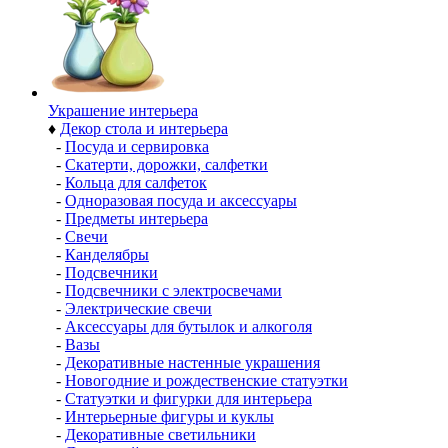
Украшение интерьера
♦
Декор стола и интерьера
-
Посуда и сервировка
-
Скатерти, дорожки, салфетки
-
Кольца для салфеток
-
Одноразовая посуда и аксессуары
-
Предметы интерьера
-
Свечи
-
Канделябры
-
Подсвечники
-
Подсвечники с электросвечами
-
Электрические свечи
-
Аксессуары для бутылок и алкоголя
-
Вазы
-
Декоративные настенные украшения
-
Новогодние и рождественские статуэтки
-
Статуэтки и фигурки для интерьера
-
Интерьерные фигуры и куклы
-
Декоративные светильники