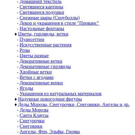
-
Домашний текстиль
-
Светящиеся картины
-
Светящиеся подушки
-
Снежные шары (Сноуболлы)
-
Декор и украшения в стиле "Прованс"
-
Настольные фонтаны
♦
Цветы, гирлянды, ветки
-
Пуансеттии
-
Искусственные растения
-
Розы
-
Цветы разные
-
Декоративные ветки
-
Декоративные гирлянды
-
Хвойные ветки
-
Ветки с ягодами
-
Декоративные венки
-
Ягоды
-
Украшения из натуральных материалов
♦
Надувные новогодние фигуры
♦
Деды Морозы, Снегурочки, Снеговики, Ангелы и др.
-
Деды Морозы
-
Санта Клаусы
-
Снегурочки
-
Снеговики
-
Ангелы, Феи, Эльфы, Гномы