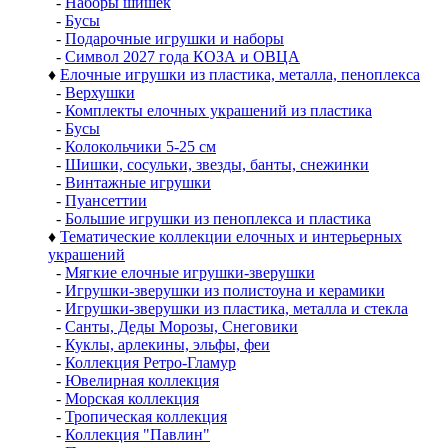
-
Наборы шишек
-
Бусы
-
Подарочные игрушки и наборы
-
Символ 2027 года КОЗА и ОВЦА
♦
Елочные игрушки из пластика, металла, пеноплекса
-
Верхушки
-
Комплекты елочных украшений из пластика
-
Бусы
-
Колокольчики 5-25 см
-
Шишки, сосульки, звезды, банты, снежинки
-
Винтажные игрушки
-
Пуансеттии
-
Большие игрушки из пеноплекса и пластика
♦
Тематические коллекции елочных и интерьерных
украшений
-
Мягкие елочные игрушки-зверушки
-
Игрушки-зверушки из полистоуна и керамики
-
Игрушки-зверушки из пластика, металла и стекла
-
Санты, Деды Морозы, Снеговики
-
Куклы, арлекины, эльфы, феи
-
Коллекция Ретро-Гламур
-
Ювелирная коллекция
-
Морская коллекция
-
Тропическая коллекция
-
Коллекция "Павлин"