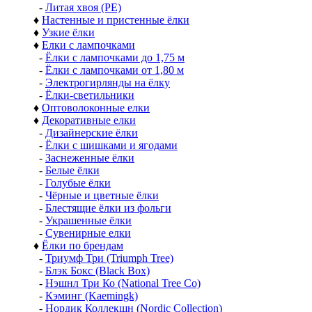
-
Литая хвоя (РЕ)
♦
Настенные и пристенные ёлки
♦
Узкие ёлки
♦
Елки с лампочками
-
Ёлки с лампочками до 1,75 м
-
Ёлки с лампочками от 1,80 м
-
Электрогирлянды на ёлку
-
Ёлки-светильники
♦
Оптоволоконные елки
♦
Декоративные елки
-
Дизайнерские ёлки
-
Ёлки с шишками и ягодами
-
Заснеженные ёлки
-
Белые ёлки
-
Голубые ёлки
-
Чёрные и цветные ёлки
-
Блестящие ёлки из фольги
-
Украшенные ёлки
-
Сувенирные елки
♦
Ёлки по брендам
-
Триумф Три (Triumph Tree)
-
Блэк Бокс (Black Box)
-
Нэшнл Три Ко (National Tree Co)
-
Кэминг (Kaemingk)
-
Нордик Коллекшн (Nordic Collection)