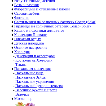
♦
Искусственные растения
♦
Вазы и вазочки
♦
Флорариумы и стеклянные клоши
♦
Садовая мебель
♦
Фонтаны
♦
Светильники на солнечных батареях Солар (Solar)
♦
Гирлянды на солнечных батареях Солар (Solar)
♦
Кашпо и подставки для цветов
♦
Коллекция Прованс
♦
Пляжный отдых
♦
Детская площадка
♦
Осеннее настроение
♦
Хэллоуин
-
Декорации и аксессуары
-
Костюмы на Хэллоуин
-
Тыквы
♦
Пасхальная коллекция
-
Пасхальные яйца
-
Пасхальные Зайцы
-
Пасхальные украшения
-
Пасхальный декор интерьера
-
Весенние букеты и цветы
-
Вазочки
♦
Масленица