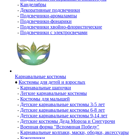
-
Канделябры
-
Декоративные подсвечники
-
Подсвечники-аромалампы
-
Подсвечники-фонарики
-
Подсвечники хвойно-флористические
-
Подсвечники с электросвечами
Карнавальные костюмы
♦
Костюмы для детей и взрослых
-
Карнавальные шапочки
-
Легкие карнавальные костюмы
-
Костюмы для малышей
-
Детские карнавальные костюмы 3-5 лет
-
Детские карнавальные костюмы 6-8 лет
-
Детские карнавальные костюмы 9-14 лет
-
Детские костюмы Деда Мороза и Снегурочи
-
Военная форма "Вспоминая Победу"
-
Карнавальные колпаки, маски, ободки, аксессуары
-
Кокошники