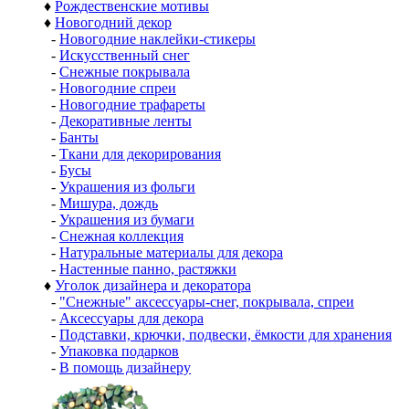
♦
Рождественские мотивы
♦
Новогодний декор
-
Новогодние наклейки-стикеры
-
Искусственный снег
-
Снежные покрывала
-
Новогодние спреи
-
Новогодние трафареты
-
Декоративные ленты
-
Банты
-
Ткани для декорирования
-
Бусы
-
Украшения из фольги
-
Мишура, дождь
-
Украшения из бумаги
-
Снежная коллекция
-
Натуральные материалы для декора
-
Настенные панно, растяжки
♦
Уголок дизайнера и декоратора
-
"Снежные" аксессуары-снег, покрывала, спреи
-
Аксессуары для декора
-
Подставки, крючки, подвески, ёмкости для хранения
-
Упаковка подарков
-
В помощь дизайнеру