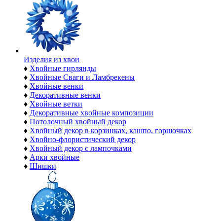
Изделия из хвои
♦
Хвойные гирлянды
♦
Хвойные Сваги и Ламбрекены
♦
Хвойные венки
♦
Декоративные венки
♦
Хвойные ветки
♦
Декоративные хвойные композиции
♦
Потолочный хвойный декор
♦
Хвойный декор в корзинках, кашпо, горшочках
♦
Хвойно-флористический декор
♦
Хвойный декор с лампочками
♦
Арки хвойные
♦
Шишки