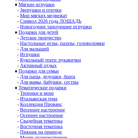
♦
Мягкие игрушки
-
Зверушки и птички
-
Мир мягких медвежат
-
Символ 2026 года ЛОШАДЬ
-
Новогодние танцующие игрушки
♦
Подарки для детей
-
Детское творчество
-
Настольные игры, паззлы, головоломки
-
Для малышей
-
Игрушки
-
Кукольный театр: рукавички
-
Активный отдых
♦
Подарки для семьи
-
Для папы, дедушки, брата
-
Для мамы, бабушки, сестры
♦
Тематические подарки
-
Тропики и море
-
Итальянская тема
-
Коллекция Прованс
-
Весеннее настроение
-
Осеннее настроение
-
Свадебная тематика
-
Восточная тематика
-
Пикник на природе
-
Моряк путешественик