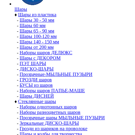
Шары
♦
Шары из пластика
-
Шары 30 - 50 мм
-
Шары 60 мм
-
Шары 65 - 90 мм
-
Шары 100-120 мм
-
Шары 140 - 150 мм
-
Шары от 200 мм
-
Наборы шаров ДЕЛЮКС
-
Шары с ДЕКОРОМ
-
ПЭТ ШАРЫ
-
ДИСКО-ШАРЫ
-
Прозрачные-МЫЛЬНЫЕ ПУЗЫРИ
-
ГРОЗДИ шаров
-
БУСЫ из шаров
-
Наборы шаров ПАПЬЕ-МАШЕ
-
Шары ДИСНЕЙ
♦
Стеклянные шары
-
Наборы однотонных шаров
-
Наборы разноцветных шаров
-
Прозрачные шары МЫЛЬНЫЕ ПУЗЫРИ
-
Зеркальные ДИСКО-ШАРЫ
-
Грозди из шариков на проволоке
-
Шары и колбы для творчества