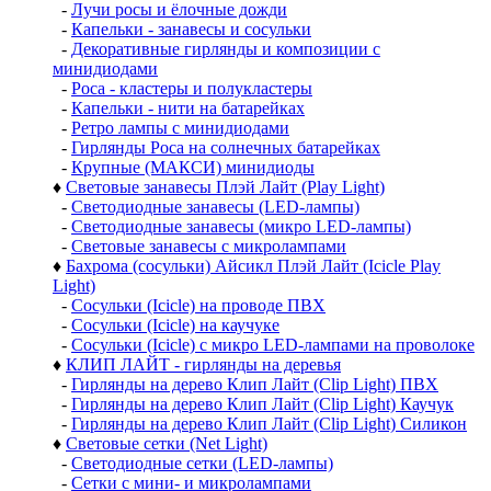
-
Лучи росы и ёлочные дожди
-
Капельки - занавесы и сосульки
-
Декоративные гирлянды и композиции с
минидиодами
-
Роса - кластеры и полукластеры
-
Капельки - нити на батарейках
-
Ретро лампы с минидиодами
-
Гирлянды Роса на солнечных батарейках
-
Крупные (МАКСИ) минидиоды
♦
Световые занавесы Плэй Лайт (Play Light)
-
Светодиодные занавесы (LED-лампы)
-
Светодиодные занавесы (микро LED-лампы)
-
Световые занавесы с микролампами
♦
Бахрома (сосульки) Айсикл Плэй Лайт (Icicle Play
Light)
-
Сосульки (Icicle) на проводе ПВХ
-
Сосульки (Icicle) на каучуке
-
Сосульки (Icicle) с микро LED-лампами на проволоке
♦
КЛИП ЛАЙТ - гирлянды на деревья
-
Гирлянды на дерево Клип Лайт (Clip Light) ПВХ
-
Гирлянды на дерево Клип Лайт (Clip Light) Каучук
-
Гирлянды на дерево Клип Лайт (Clip Light) Силикон
♦
Световые сетки (Net Light)
-
Светодиодные сетки (LED-лампы)
-
Сетки с мини- и микролампами