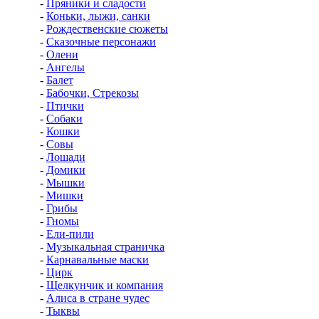
-
Пряники и сладости
-
Коньки, лыжи, санки
-
Рождественские сюжеты
-
Сказочные персонажи
-
Олени
-
Ангелы
-
Балет
-
Бабочки, Стрекозы
-
Птички
-
Собаки
-
Кошки
-
Совы
-
Лошади
-
Домики
-
Мышки
-
Мишки
-
Грибы
-
Гномы
-
Ели-пили
-
Музыкальная страничка
-
Карнавальные маски
-
Цирк
-
Щелкунчик и компания
-
Алиса в стране чудес
-
Тыквы