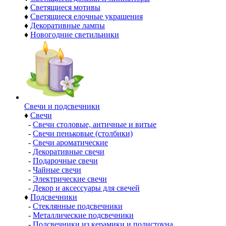
♦
Светящиеся мотивы
♦
Светящиеся елочные украшения
♦
Декоративные лампы
♦
Новогодние светильники
Свечи и подсвечники
♦
Свечи
-
Свечи столовые, античные и витые
-
Свечи пеньковые (столбики)
-
Свечи ароматические
-
Декоративные свечи
-
Подарочные свечи
-
Чайные свечи
-
Электрические свечи
-
Декор и аксессуары для свечей
♦
Подсвечники
-
Стеклянные подсвечники
-
Металлические подсвечники
-
Подсвечники из керамики и полистоуна