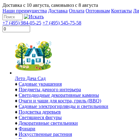
Доставка с
10 августа
, самовывоз с
8 августа
Наши преимущества
Доставка
Оплата
Оптовикам
Контакты
Ли
+7 (495) 984-05-25
+7 (495) 545-75-58
Лето Дача Сад
♦
Садовые украшения
♦
Предметы дачного интерьера
♦
Светодиодные декоративные камины
♦
Очаги и чаши для костра, гриль (BBQ)
♦
Садовые электрогирлянды и светильники
♦
Подсветка деревьев
♦
Светящиеся фигуры
♦
Декоративные светильники
♦
Фонари
♦
Искусственные растения