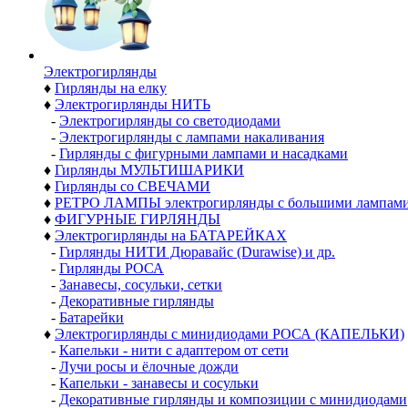
Электро­гирлянды
♦
Гирлянды на елку
♦
Электрогирлянды НИТЬ
-
Электрогирлянды со светодиодами
-
Электрогирлянды с лампами накаливания
-
Гирлянды с фигурными лампами и насадками
♦
Гирлянды МУЛЬТИШАРИКИ
♦
Гирлянды со СВЕЧАМИ
♦
РЕТРО ЛАМПЫ электрогирлянды с большими лампам
♦
ФИГУРНЫЕ ГИРЛЯНДЫ
♦
Электрогирлянды на БАТАРЕЙКАХ
-
Гирлянды НИТИ Дюравайс (Durawise) и др.
-
Гирлянды РОСА
-
Занавесы, сосульки, сетки
-
Декоративные гирлянды
-
Батарейки
♦
Электрогирлянды с минидиодами РОСА (КАПЕЛЬКИ)
-
Капельки - нити с адаптером от сети
-
Лучи росы и ёлочные дожди
-
Капельки - занавесы и сосульки
-
Декоративные гирлянды и композиции с минидиодами