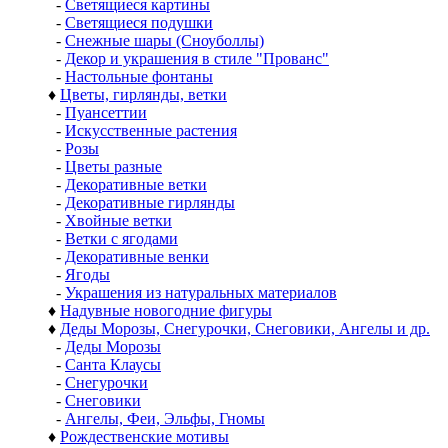
-
Светящиеся картины
-
Светящиеся подушки
-
Снежные шары (Сноуболлы)
-
Декор и украшения в стиле "Прованс"
-
Настольные фонтаны
♦
Цветы, гирлянды, ветки
-
Пуансеттии
-
Искусственные растения
-
Розы
-
Цветы разные
-
Декоративные ветки
-
Декоративные гирлянды
-
Хвойные ветки
-
Ветки с ягодами
-
Декоративные венки
-
Ягоды
-
Украшения из натуральных материалов
♦
Надувные новогодние фигуры
♦
Деды Морозы, Снегурочки, Снеговики, Ангелы и др.
-
Деды Морозы
-
Санта Клаусы
-
Снегурочки
-
Снеговики
-
Ангелы, Феи, Эльфы, Гномы
♦
Рождественские мотивы