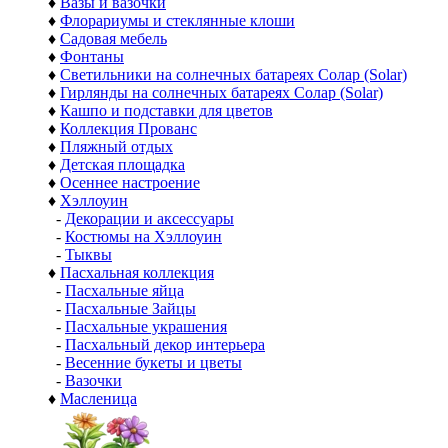
♦
Вазы и вазочки
♦
Флорариумы и стеклянные клоши
♦
Садовая мебель
♦
Фонтаны
♦
Светильники на солнечных батареях Солар (Solar)
♦
Гирлянды на солнечных батареях Солар (Solar)
♦
Кашпо и подставки для цветов
♦
Коллекция Прованс
♦
Пляжный отдых
♦
Детская площадка
♦
Осеннее настроение
♦
Хэллоуин
-
Декорации и аксессуары
-
Костюмы на Хэллоуин
-
Тыквы
♦
Пасхальная коллекция
-
Пасхальные яйца
-
Пасхальные Зайцы
-
Пасхальные украшения
-
Пасхальный декор интерьера
-
Весенние букеты и цветы
-
Вазочки
♦
Масленица