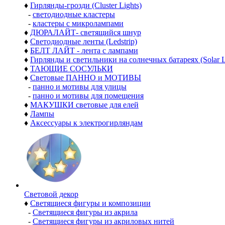
♦
Гирлянды-грозди (Cluster Lights)
-
светодиодные кластеры
-
кластеры с микролампами
♦
ДЮРАЛАЙТ- светящийся шнур
♦
Светодиодные ленты (Ledstrip)
♦
БЕЛТ ЛАЙТ - лента с лампами
♦
Гирлянды и светильники на солнечных батареях (Solar L
♦
ТАЮЩИЕ СОСУЛЬКИ
♦
Световые ПАННО и МОТИВЫ
-
панно и мотивы для улицы
-
панно и мотивы для помещения
♦
МАКУШКИ световые для елей
♦
Лампы
♦
Аксессуары к электрогирляндам
Световой декор
♦
Светящиеся фигуры и композиции
-
Светящиеся фигуры из акрила
-
Светящиеся фигуры из акриловых нитей