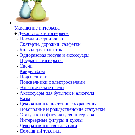
Украшение интерьера
♦
Декор стола и интерьера
-
Посуда и сервировка
-
Скатерти, дорожки, салфетки
-
Кольца для салфеток
-
Одноразовая посуда и аксессуары
-
Предметы интерьера
-
Свечи
-
Канделябры
-
Подсвечники
-
Подсвечники с электросвечами
-
Электрические свечи
-
Аксессуары для бутылок и алкоголя
-
Вазы
-
Декоративные настенные украшения
-
Новогодние и рождественские статуэтки
-
Статуэтки и фигурки для интерьера
-
Интерьерные фигуры и куклы
-
Декоративные светильники
-
Домашний текстиль