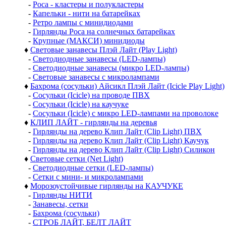
-
Роса - кластеры и полукластеры
-
Капельки - нити на батарейках
-
Ретро лампы с минидиодами
-
Гирлянды Роса на солнечных батарейках
-
Крупные (МАКСИ) минидиоды
♦
Световые занавесы Плэй Лайт (Play Light)
-
Светодиодные занавесы (LED-лампы)
-
Светодиодные занавесы (микро LED-лампы)
-
Световые занавесы с микролампами
♦
Бахрома (сосульки) Айсикл Плэй Лайт (Icicle Play Light)
-
Сосульки (Icicle) на проводе ПВХ
-
Сосульки (Icicle) на каучуке
-
Сосульки (Icicle) с микро LED-лампами на проволоке
♦
КЛИП ЛАЙТ - гирлянды на деревья
-
Гирлянды на дерево Клип Лайт (Clip Light) ПВХ
-
Гирлянды на дерево Клип Лайт (Clip Light) Каучук
-
Гирлянды на дерево Клип Лайт (Clip Light) Силикон
♦
Световые сетки (Net Light)
-
Светодиодные сетки (LED-лампы)
-
Сетки с мини- и микролампами
♦
Морозоустойчивые гирлянды на КАУЧУКЕ
-
Гирлянды НИТИ
-
Занавесы, сетки
-
Бахрома (сосульки)
-
СТРОБ ЛАЙТ, БЕЛТ ЛАЙТ