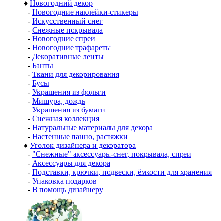
♦
Новогодний декор
-
Новогодние наклейки-стикеры
-
Искусственный снег
-
Снежные покрывала
-
Новогодние спреи
-
Новогодние трафареты
-
Декоративные ленты
-
Банты
-
Ткани для декорирования
-
Бусы
-
Украшения из фольги
-
Мишура, дождь
-
Украшения из бумаги
-
Снежная коллекция
-
Натуральные материалы для декора
-
Настенные панно, растяжки
♦
Уголок дизайнера и декоратора
-
"Снежные" аксессуары-снег, покрывала, спреи
-
Аксессуары для декора
-
Подставки, крючки, подвески, ёмкости для хранения
-
Упаковка подарков
-
В помощь дизайнеру