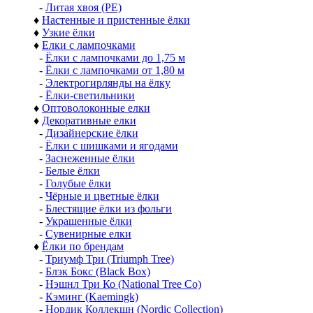
-
Литая хвоя (РЕ)
♦
Настенные и пристенные ёлки
♦
Узкие ёлки
♦
Елки с лампочками
-
Ёлки с лампочками до 1,75 м
-
Ёлки с лампочками от 1,80 м
-
Электрогирлянды на ёлку
-
Ёлки-светильники
♦
Оптоволоконные елки
♦
Декоративные елки
-
Дизайнерские ёлки
-
Ёлки с шишками и ягодами
-
Заснеженные ёлки
-
Белые ёлки
-
Голубые ёлки
-
Чёрные и цветные ёлки
-
Блестящие ёлки из фольги
-
Украшенные ёлки
-
Сувенирные елки
♦
Ёлки по брендам
-
Триумф Три (Triumph Tree)
-
Блэк Бокс (Black Box)
-
Нэшнл Три Ко (National Tree Co)
-
Кэминг (Kaemingk)
-
Нордик Коллекшн (Nordic Collection)