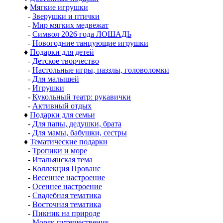
♦
Мягкие игрушки
-
Зверушки и птички
-
Мир мягких медвежат
-
Символ 2026 года ЛОШАДЬ
-
Новогодние танцующие игрушки
♦
Подарки для детей
-
Детское творчество
-
Настольные игры, паззлы, головоломки
-
Для малышей
-
Игрушки
-
Кукольный театр: рукавички
-
Активный отдых
♦
Подарки для семьи
-
Для папы, дедушки, брата
-
Для мамы, бабушки, сестры
♦
Тематические подарки
-
Тропики и море
-
Итальянская тема
-
Коллекция Прованс
-
Весеннее настроение
-
Осеннее настроение
-
Свадебная тематика
-
Восточная тематика
-
Пикник на природе
-
Моряк путешественик