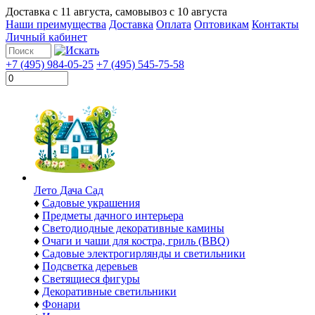
Доставка с
11 августа
, самовывоз с
10 августа
Наши преимущества
Доставка
Оплата
Оптовикам
Контакты
Личный кабинет
+7 (495) 984-05-25
+7 (495) 545-75-58
Лето Дача Сад
♦
Садовые украшения
♦
Предметы дачного интерьера
♦
Светодиодные декоративные камины
♦
Очаги и чаши для костра, гриль (BBQ)
♦
Садовые электрогирлянды и светильники
♦
Подсветка деревьев
♦
Светящиеся фигуры
♦
Декоративные светильники
♦
Фонари