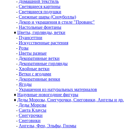
-
Домашний текстиль
-
Светящиеся картины
-
Светящиеся подушки
-
Снежные шары (Сноуболлы)
-
Декор и украшения в стиле "Прованс"
-
Настольные фонтаны
♦
Цветы, гирлянды, ветки
-
Пуансеттии
-
Искусственные растения
-
Розы
-
Цветы разные
-
Декоративные ветки
-
Декоративные гирлянды
-
Хвойные ветки
-
Ветки с ягодами
-
Декоративные венки
-
Ягоды
-
Украшения из натуральных материалов
♦
Надувные новогодние фигуры
♦
Деды Морозы, Снегурочки, Снеговики, Ангелы и др.
-
Деды Морозы
-
Санта Клаусы
-
Снегурочки
-
Снеговики
-
Ангелы, Феи, Эльфы, Гномы