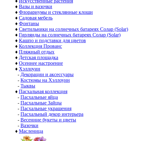
♦
Искусственные растения
♦
Вазы и вазочки
♦
Флорариумы и стеклянные клоши
♦
Садовая мебель
♦
Фонтаны
♦
Светильники на солнечных батареях Солар (Solar)
♦
Гирлянды на солнечных батареях Солар (Solar)
♦
Кашпо и подставки для цветов
♦
Коллекция Прованс
♦
Пляжный отдых
♦
Детская площадка
♦
Осеннее настроение
♦
Хэллоуин
-
Декорации и аксессуары
-
Костюмы на Хэллоуин
-
Тыквы
♦
Пасхальная коллекция
-
Пасхальные яйца
-
Пасхальные Зайцы
-
Пасхальные украшения
-
Пасхальный декор интерьера
-
Весенние букеты и цветы
-
Вазочки
♦
Масленица