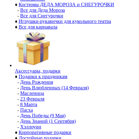
♦
Костюмы ДЕДА МОРОЗА и СНЕГУРОЧКИ
-
Все для Деда Мороза
-
Все для Снегурочки
♦
Игрушки-рукавички для кукольного театра
♦
Все для карнавала
Аксессуары, подарки
♦
Подарки к праздникам
-
День Рождения
-
День Влюбленных (14 Февраля)
-
Масленица
-
23 Февраля
-
8 Марта
-
Пасха
-
День Победы (9 Мая)
-
День Знаний (1 Сентября)
-
Хэллоуин
♦
Корпоративные подарки
♦
Достойные подарки