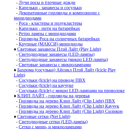
-
Лучи росы и ёлочные дожди
-
Капельки - занавесы и сосульки
-
Декоративные гирлянды и композиции с
минидиодами
-
Роса - кластеры и полукластеры
-
Капельки - нити на батарейках
-
Ретро лампы с минидиодами
-
Гирлянды Роса на солнечных батарейках
-
Крупные (МАКСИ) минидиоды
♦
Световые занавесы Плэй Лайт (Play Light)
-
Светодиодные занавесы (LED-лампы)
-
Светодиодные занавесы (микро LED-лампы)
-
Световые занавесы с микролампами
♦
Бахрома (сосульки) Айсикл Плэй Лайт (Icicle Play
Light)
-
Сосульки (Icicle) на проводе ПВХ
-
Сосульки (Icicle) на каучуке
-
Сосульки (Icicle) с микро LED-лампами на проволоке
♦
КЛИП ЛАЙТ - гирлянды на деревья
-
Гирлянды на дерево Клип Лайт (Clip Light) ПВХ
-
Гирлянды на дерево Клип Лайт (Clip Light) Каучук
-
Гирлянды на дерево Клип Лайт (Clip Light) Силикон
♦
Световые сетки (Net Light)
-
Светодиодные сетки (LED-лампы)
-
Сетки с мини- и микролампами