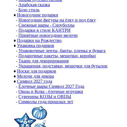
-
Арабская сказка
-
Бохо стиль
♦
Новогодние подарки
-
Новогодние фигуры на ёлку и под ёлку
-
Снежные шары - Сноуболлы
-
Подарки в стиле КАНТРИ
-
Приятные новогодние мелочи
♦
Подарки на Рождество
♦
Упаковка подарков
-
Упаковочные ленты, банты, пленка и бумага
-
Подарочные пакеты, мешочки, коробки
-
Ткани для декорирования
-
Украшения, подставки, мешочки для бутылок
♦
Носки для подарков
♦
Мелочи для декора
♦
Символ 2027 года
-
Ёлочные шары Символ 2027 Года
-
Овцы и Козы - ёлочные игрушки
-
Сувениры КОЗЫ и ОВЦЫ
-
Символы года прошлых лет