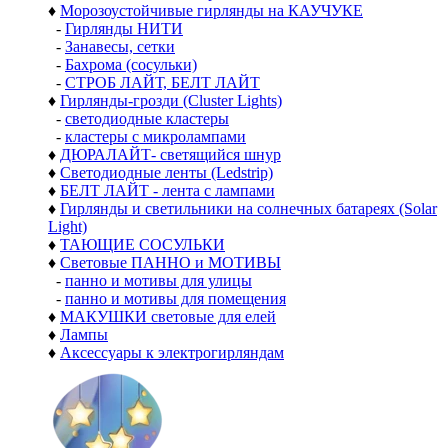
♦
Морозоустойчивые гирлянды на КАУЧУКЕ
-
Гирлянды НИТИ
-
Занавесы, сетки
-
Бахрома (сосульки)
-
СТРОБ ЛАЙТ, БЕЛТ ЛАЙТ
♦
Гирлянды-грозди (Cluster Lights)
-
светодиодные кластеры
-
кластеры с микролампами
♦
ДЮРАЛАЙТ- светящийся шнур
♦
Светодиодные ленты (Ledstrip)
♦
БЕЛТ ЛАЙТ - лента с лампами
♦
Гирлянды и светильники на солнечных батареях (Solar
Light)
♦
ТАЮЩИЕ СОСУЛЬКИ
♦
Световые ПАННО и МОТИВЫ
-
панно и мотивы для улицы
-
панно и мотивы для помещения
♦
МАКУШКИ световые для елей
♦
Лампы
♦
Аксессуары к электрогирляндам