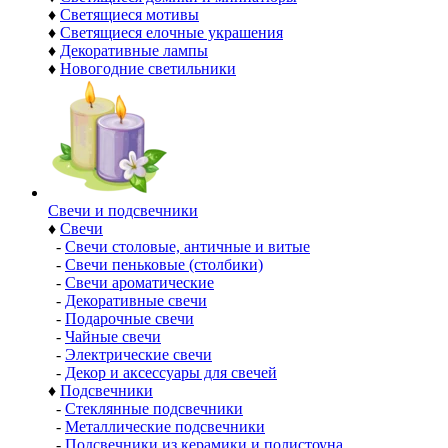
♦
Светящиеся мотивы
♦
Светящиеся елочные украшения
♦
Декоративные лампы
♦
Новогодние светильники
Свечи и подсвечники
♦
Свечи
-
Свечи столовые, античные и витые
-
Свечи пеньковые (столбики)
-
Свечи ароматические
-
Декоративные свечи
-
Подарочные свечи
-
Чайные свечи
-
Электрические свечи
-
Декор и аксессуары для свечей
♦
Подсвечники
-
Стеклянные подсвечники
-
Металлические подсвечники
-
Подсвечники из керамики и полистоуна