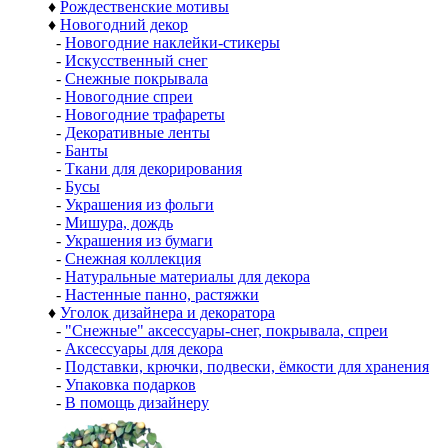
♦
Рождественские мотивы
♦
Новогодний декор
-
Новогодние наклейки-стикеры
-
Искусственный снег
-
Снежные покрывала
-
Новогодние спреи
-
Новогодние трафареты
-
Декоративные ленты
-
Банты
-
Ткани для декорирования
-
Бусы
-
Украшения из фольги
-
Мишура, дождь
-
Украшения из бумаги
-
Снежная коллекция
-
Натуральные материалы для декора
-
Настенные панно, растяжки
♦
Уголок дизайнера и декоратора
-
"Снежные" аксессуары-снег, покрывала, спреи
-
Аксессуары для декора
-
Подставки, крючки, подвески, ёмкости для хранения
-
Упаковка подарков
-
В помощь дизайнеру