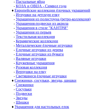
-
Пасхальные яйца
-
КОЗА и ОВЦА - Символ года
♦
Европейские коллекции ёлочных украшений
-
Игрушки на детскую елку
-
Украшения из полистоуна (ретро-коллекция)
-
Украшения-подвески из акрила
-
Украшения в стиле "КАНТРИ"
-
Украшения из перьев
-
Текстильная коллекция
-
Керамические коллекции
-
Металлические ёлочные игрушки
-
Елочные игрушки из дерева
-
Елочные игрушки из бумаги
-
Валяные игрушки
-
Кружевные украшения
-
Розовая коллекция
-
Верхушки на елку
-
Светящиеся ёлочные игрушки
♦
Снежинки, сосульки, звезды, шишки
-
Снежинки
-
Сосульки
-
Подвески
-
Звезды
-
Шишки
♦
Украшения для настольных елок