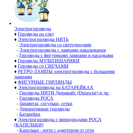
Электро­гирлянды
♦
Гирлянды на елку
♦
Электрогирлянды НИТЬ
-
Электрогирлянды со светодиодами
-
Электрогирлянды с лампами накаливания
-
Гирлянды с фигурными лампами и насадками
♦
Гирлянды МУЛЬТИШАРИКИ
♦
Гирлянды со СВЕЧАМИ
♦
РЕТРО ЛАМПЫ электрогирлянды с большими
лампами
♦
ФИГУРНЫЕ ГИРЛЯНДЫ
♦
Электрогирлянды на БАТАРЕЙКАХ
-
Гирлянды НИТИ Дюравайс (Durawise) и др.
-
Гирлянды РОСА
-
Занавесы, сосульки, сетки
-
Декоративные гирлянды
-
Батарейки
♦
Электрогирлянды с минидиодами РОСА
(КАПЕЛЬКИ)
-
Капельки - нити с адаптером от сети