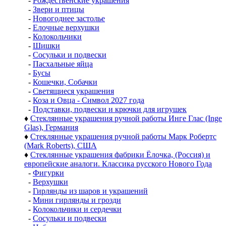
-
Рождественские украшения
-
Звери и птицы
-
Новогоднее застолье
-
Елочные верхушки
-
Колокольчики
-
Шишки
-
Сосульки и подвески
-
Пасхальные яйца
-
Бусы
-
Кошечки, Собачки
-
Светящиеся украшения
-
Коза и Овца - Символ 2027 года
-
Подставки, подвески и крючки для игрушек
♦
Стеклянные украшения ручной работы Инге Глас (Inge
Glas), Германия
♦
Стеклянные украшения ручной работы Марк Робертс
(Mark Roberts), США
♦
Стеклянные украшения фабрики Ёлочка, (Россия) и
европейские аналоги. Классика русского Нового Года
-
Фигурки
-
Верхушки
-
Гирлянды из шаров и украшений
-
Мини гирлянды и грозди
-
Колокольчики и сердечки
-
Сосульки и подвески