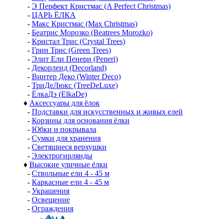
-
Э Перфект Кристмас (A Perfect Christmas)
-
ЦАРЬ ЁЛКА
-
Макс Кристмас (Max Christmas)
-
Беатрис Морозко (Beatrees Morozko)
-
Кристал Трис (Crystal Trees)
-
Грин Трис (Green Trees)
-
Элит Ели Пенери (Peneri)
-
Декорленд (Decorland)
-
Винтер Деко (Winter Deco)
-
ТриДеЛюкс (TreeDeLuxe)
-
ЁлкаДэ (ElkaDe)
♦
Аксессуары для ёлок
-
Подставки для искусственных и живых елей
-
Корзины для основания ёлки
-
Юбки и покрывала
-
Сумки для хранения
-
Светящиеся верхушки
-
Электрогирлянды
♦
Высокие уличные ёлки
-
Ствольные ели 4 - 45 м
-
Каркасные ели 4 - 45 м
-
Украшения
-
Освещение
-
Ограждения