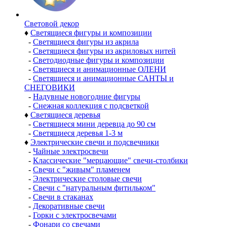
Световой декор
♦
Светящиеся фигуры и композиции
-
Светящиеся фигуры из акрила
-
Светящиеся фигуры из акриловых нитей
-
Светодиодные фигуры и композиции
-
Светящиеся и анимационные ОЛЕНИ
-
Светящиеся и анимационные САНТЫ и
СНЕГОВИКИ
-
Надувные новогодние фигуры
-
Снежная коллекция с подсветкой
♦
Светящиеся деревья
-
Светящиеся мини деревца до 90 см
-
Светящиеся деревья 1-3 м
♦
Электрические свечи и подсвечники
-
Чайные электросвечи
-
Классические "мерцающие" свечи-столбики
-
Свечи с "живым" пламенем
-
Электрические столовые свечи
-
Свечи с "натуральным фитильком"
-
Свечи в стаканах
-
Декоративные свечи
-
Горки с электросвечами
-
Фонари со свечами