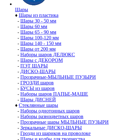
Шары
♦
Шары из пластика
-
Шары 30 - 50 мм
-
Шары 60 мм
-
Шары 65 - 90 мм
-
Шары 100-120 мм
-
Шары 140 - 150 мм
-
Шары от 200 мм
-
Наборы шаров ДЕЛЮКС
-
Шары с ДЕКОРОМ
-
ПЭТ ШАРЫ
-
ДИСКО-ШАРЫ
-
Прозрачные-МЫЛЬНЫЕ ПУЗЫРИ
-
ГРОЗДИ шаров
-
БУСЫ из шаров
-
Наборы шаров ПАПЬЕ-МАШЕ
-
Шары ДИСНЕЙ
♦
Стеклянные шары
-
Наборы однотонных шаров
-
Наборы разноцветных шаров
-
Прозрачные шары МЫЛЬНЫЕ ПУЗЫРИ
-
Зеркальные ДИСКО-ШАРЫ
-
Грозди из шариков на проволоке
-
Шары и колбы для творчества