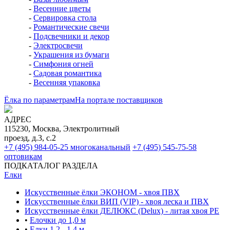
-
Весенние цветы
-
Сервировка стола
-
Романтические свечи
-
Подсвечники и декор
-
Электросвечи
-
Украшения из бумаги
-
Симфония огней
-
Садовая романтика
-
Весенняя упаковка
Ёлка по параметрам
На портале поставщиков
АДРЕС
115230, Москва, Электролитный
проезд, д.3, с.2
+7 (495) 984-05-25
многоканальный
+7 (495) 545-75-58
оптовикам
ПОДКАТАЛОГ РАЗДЕЛА
Елки
Искусственные ёлки ЭКОНОМ - хвоя ПВХ
Искусственные ёлки ВИП (VIP) - хвоя леска и ПВХ
Искусственные ёлки ДЕЛЮКС (Delux) - литая хвоя РЕ
•
Елочки до 1,0 м
•
Елки 1,2 - 1,4 м