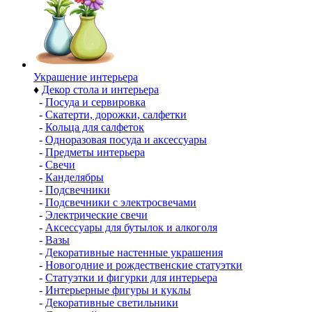
Украшение интерьера
♦
Декор стола и интерьера
-
Посуда и сервировка
-
Скатерти, дорожки, салфетки
-
Кольца для салфеток
-
Одноразовая посуда и аксессуары
-
Предметы интерьера
-
Свечи
-
Канделябры
-
Подсвечники
-
Подсвечники с электросвечами
-
Электрические свечи
-
Аксессуары для бутылок и алкоголя
-
Вазы
-
Декоративные настенные украшения
-
Новогодние и рождественские статуэтки
-
Статуэтки и фигурки для интерьера
-
Интерьерные фигуры и куклы
-
Декоративные светильники