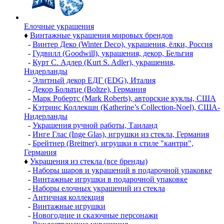
Елочные украшения
♦
Винтажные украшения мировых брендов
-
Винтер Деко (Winter Deco), украшения, ёлки, Россия
-
Гудвилл (Goodwill), украшения, декор, Бельгия
-
Курт С. Адлер (Kurt S. Adler), украшения,
Нидерланды
-
Элитный декор ЕДГ (EDG), Италия
-
Декор Больтце (Boltze), Германия
-
Марк Робертс (Mark Roberts), авторские куклы, США
-
Кэтринс Коллекшн (Katherine’s Collection-Noel), США-
Нидерланды
-
Украшения ручной работы, Таиланд
-
Инге Глас (Inge Glas), игрушки из стекла, Германия
-
Брейтнер (Breitner), игрушки в стиле "кантри",
Германия
♦
Украшения из стекла (все бренды)
-
Наборы шаров и украшений в подарочной упаковке
-
Винтажные игрушки в подарочной упаковке
-
Наборы елочных украшений из стекла
-
Античная коллекция
-
Винтажные игрушки
-
Новогодние и сказочные персонажи