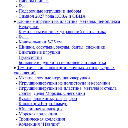
-
Наборы шишек
-
Бусы
-
Подарочные игрушки и наборы
-
Символ 2027 года КОЗА и ОВЦА
♦
Елочные игрушки из пластика, металла, пеноплекса
-
Верхушки
-
Комплекты елочных украшений из пластика
-
Бусы
-
Колокольчики 5-25 см
-
Шишки, сосульки, звезды, банты, снежинки
-
Винтажные игрушки
-
Пуансеттии
-
Большие игрушки из пеноплекса и пластика
♦
Тематические коллекции елочных и интерьерных
украшений
-
Мягкие елочные игрушки-зверушки
-
Игрушки-зверушки из полистоуна и керамики
-
Игрушки-зверушки из пластика, металла и стекла
-
Санты, Деды Морозы, Снеговики
-
Куклы, арлекины, эльфы, феи
-
Коллекция Ретро-Гламур
-
Ювелирная коллекция
-
Морская коллекция
-
Тропическая коллекция
-
Коллекция "Павлин"