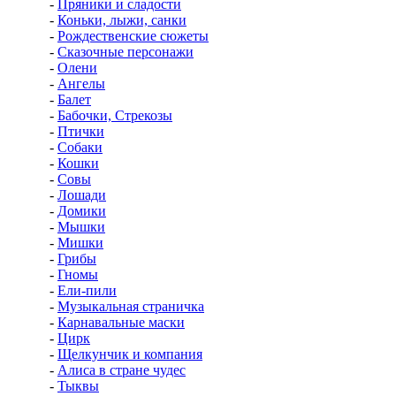
-
Пряники и сладости
-
Коньки, лыжи, санки
-
Рождественские сюжеты
-
Сказочные персонажи
-
Олени
-
Ангелы
-
Балет
-
Бабочки, Стрекозы
-
Птички
-
Собаки
-
Кошки
-
Совы
-
Лошади
-
Домики
-
Мышки
-
Мишки
-
Грибы
-
Гномы
-
Ели-пили
-
Музыкальная страничка
-
Карнавальные маски
-
Цирк
-
Щелкунчик и компания
-
Алиса в стране чудес
-
Тыквы