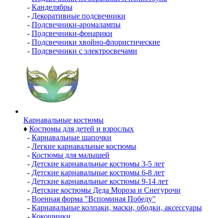
-
Канделябры
-
Декоративные подсвечники
-
Подсвечники-аромалампы
-
Подсвечники-фонарики
-
Подсвечники хвойно-флористические
-
Подсвечники с электросвечами
Карнавальные костюмы
♦
Костюмы для детей и взрослых
-
Карнавальные шапочки
-
Легкие карнавальные костюмы
-
Костюмы для малышей
-
Детские карнавальные костюмы 3-5 лет
-
Детские карнавальные костюмы 6-8 лет
-
Детские карнавальные костюмы 9-14 лет
-
Детские костюмы Деда Мороза и Снегурочи
-
Военная форма "Вспоминая Победу"
-
Карнавальные колпаки, маски, ободки, аксессуары
-
Кокошники