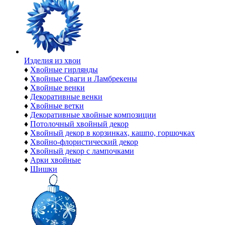
Изделия из хвои
♦
Хвойные гирлянды
♦
Хвойные Сваги и Ламбрекены
♦
Хвойные венки
♦
Декоративные венки
♦
Хвойные ветки
♦
Декоративные хвойные композиции
♦
Потолочный хвойный декор
♦
Хвойный декор в корзинках, кашпо, горшочках
♦
Хвойно-флористический декор
♦
Хвойный декор с лампочками
♦
Арки хвойные
♦
Шишки