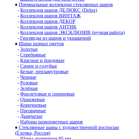
♦
Премиальные коллекции стеклянных шаров
-
Коллекция шаров ДЕЛЮКС (Delux)
-
Коллекция шаров ВИНТАЖ
-
Коллекция шаров ДЕКОР
-
Коллекция шаров АНТИК
-
Коллекция шаров ЭКСКЛЮЗИВ (ручная работа)
-
Гирлянды из шаров и украшений
♦
Шары разных цветов
-
Золотые
-
Серебряные
-
Красные и бордовые
-
Синие и голубые
-
Белые, перламутровые
-
Черные
-
Розовые
-
Зелёные
-
Фиолетовые и сиреневые
-
Оранжевые
-
Коричневые
-
Прозрачные
-
Дымчатые
-
Наборы разноцветных шаров
♦
Стеклянные шары с художественной росписью
(Ёлочка, Россия)
-
Шары диаметром 95 мм