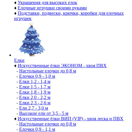
♦
Украшения для высоких елок
♦
Елочные игрушки своими руками
♦
Подставки, подвески, крючки, коробки для елочных
игрушек
Елки
♦
Искусственные ёлки ЭКОНОМ - хвоя ПВХ
-
Настольные елочки до 0,8 м
-
Елочки 0,9 - 1,0 м
-
Елки 1,2 - 1,4 м
-
Елки 1,5 - 1,7 м
-
Елки 1,8 - 1,9 м
-
Елки 2,0 - 2,2 м
-
Елки 2,3 - 2,6 м
-
Ели 2,7 - 3,0 м
-
Высокие ели от 3,5 - 5 м
♦
Искусственные ёлки ВИП (VIP) - хвоя леска и ПВХ
-
Настольные елочки до 0,8 м
-
Елочки 0,9 - 1,1 м