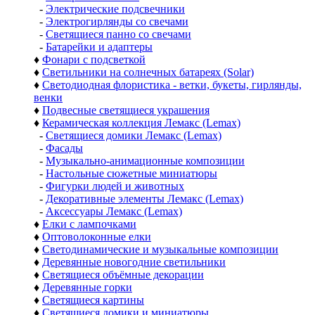
-
Электрические подсвечники
-
Электрогирлянды со свечами
-
Светящиеся панно со свечами
-
Батарейки и адаптеры
♦
Фонари с подсветкой
♦
Светильники на солнечных батареях (Solar)
♦
Светодиодная флористика - ветки, букеты, гирлянды,
венки
♦
Подвесные светящиеся украшения
♦
Керамическая коллекция Лемакс (Lemax)
-
Светящиеся домики Лемакс (Lemax)
-
Фасады
-
Музыкально-анимационные композиции
-
Настольные сюжетные миниатюры
-
Фигурки людей и животных
-
Декоративные элементы Лемакс (Lemax)
-
Аксессуары Лемакс (Lemax)
♦
Елки с лампочками
♦
Оптоволоконные елки
♦
Светодинамические и музыкальные композиции
♦
Деревянные новогодние светильники
♦
Светящиеся объёмные декорации
♦
Деревянные горки
♦
Светящиеся картины
♦
Светящиеся домики и миниатюры