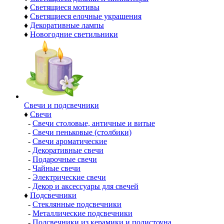
♦
Светящиеся мотивы
♦
Светящиеся елочные украшения
♦
Декоративные лампы
♦
Новогодние светильники
Свечи и подсвечники
♦
Свечи
-
Свечи столовые, античные и витые
-
Свечи пеньковые (столбики)
-
Свечи ароматические
-
Декоративные свечи
-
Подарочные свечи
-
Чайные свечи
-
Электрические свечи
-
Декор и аксессуары для свечей
♦
Подсвечники
-
Стеклянные подсвечники
-
Металлические подсвечники
-
Подсвечники из керамики и полистоуна