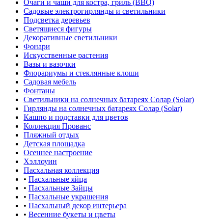
-
Весенние цветы
-
Сервировка стола
-
Романтические свечи
-
Подсвечники и декор
-
Электросвечи
-
Украшения из бумаги
-
Симфония огней
-
Садовая романтика
-
Весенняя упаковка
Ёлка по параметрам
На портале поставщиков
АДРЕС
115230, Москва, Электролитный
проезд, д.3, с.2
+7 (495) 984-05-25
многоканальный
+7 (495) 545-75-58
оптовикам
ПОДКАТАЛОГ РАЗДЕЛА
Лето Дача Сад
Садовые украшения
Предметы дачного интерьера
Светодиодные декоративные камины
Очаги и чаши для костра, гриль (BBQ)
Садовые электрогирлянды и светильники