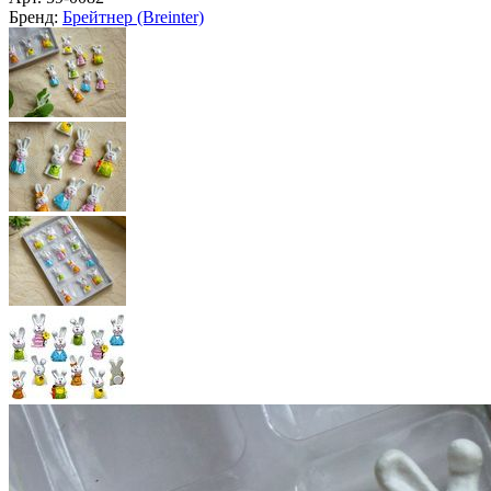
Масленица
(19)
О любимом магазине
Смотреть >
ЁЛКА по параметрам
Подобрать >
Главная
Лето Дача Сад
Пасхальная коллекция
Набор для декорирования
НАРЯДНЫЕ КРОЛИКИ,
полистоун, на липучке 4 см,
12 шт., Брейтнер (Breinter)
Арт.
59-0082
Бренд:
Брейтнер (Breinter)