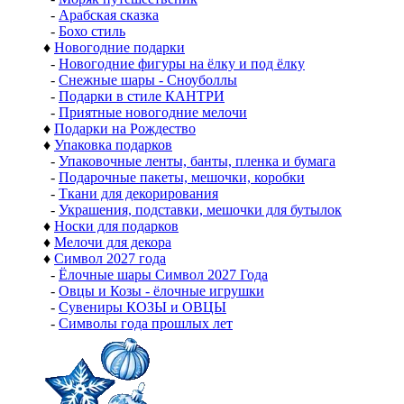
-
Арабская сказка
-
Бохо стиль
♦
Новогодние подарки
-
Новогодние фигуры на ёлку и под ёлку
-
Снежные шары - Сноуболлы
-
Подарки в стиле КАНТРИ
-
Приятные новогодние мелочи
♦
Подарки на Рождество
♦
Упаковка подарков
-
Упаковочные ленты, банты, пленка и бумага
-
Подарочные пакеты, мешочки, коробки
-
Ткани для декорирования
-
Украшения, подставки, мешочки для бутылок
♦
Носки для подарков
♦
Мелочи для декора
♦
Символ 2027 года
-
Ёлочные шары Символ 2027 Года
-
Овцы и Козы - ёлочные игрушки
-
Сувениры КОЗЫ и ОВЦЫ
-
Символы года прошлых лет