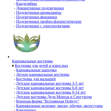
-
Канделябры
-
Декоративные подсвечники
-
Подсвечники-аромалампы
-
Подсвечники-фонарики
-
Подсвечники хвойно-флористические
-
Подсвечники с электросвечами
Карнавальные костюмы
♦
Костюмы для детей и взрослых
-
Карнавальные шапочки
-
Легкие карнавальные костюмы
-
Костюмы для малышей
-
Детские карнавальные костюмы 3-5 лет
-
Детские карнавальные костюмы 6-8 лет
-
Детские карнавальные костюмы 9-14 лет
-
Детские костюмы Деда Мороза и Снегурочи
-
Военная форма "Вспоминая Победу"
-
Карнавальные колпаки, маски, ободки, аксессуары
-
Кокошники