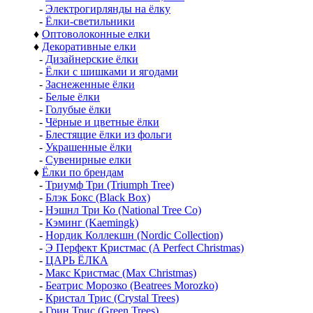
-
Литая хвоя (РЕ)
♦
Настенные и пристенные ёлки
♦
Узкие ёлки
♦
Елки с лампочками
-
Ёлки с лампочками до 1,75 м
-
Ёлки с лампочками от 1,80 м
-
Электрогирлянды на ёлку
-
Ёлки-светильники
♦
Оптоволоконные елки
♦
Декоративные елки
-
Дизайнерские ёлки
-
Ёлки с шишками и ягодами
-
Заснеженные ёлки
-
Белые ёлки
-
Голубые ёлки
-
Чёрные и цветные ёлки
-
Блестящие ёлки из фольги
-
Украшенные ёлки
-
Сувенирные елки
♦
Ёлки по брендам
-
Триумф Три (Triumph Tree)
-
Блэк Бокс (Black Box)
-
Нэшнл Три Ко (National Tree Co)
-
Кэминг (Kaemingk)
-
Нордик Коллекшн (Nordic Collection)