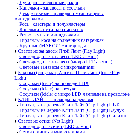
-
Лучи росы и ёлочные дожди
-
Капельки - занавесы и сосульки
-
Декоративные гирлянды и композиции с
минидиодами
-
Роса - кластеры и полукластеры
-
Капельки - нити на батарейках
-
Ретро лампы с минидиодами
-
Гирлянды Роса на солнечных батарейках
-
Крупные (МАКСИ) минидиоды
♦
Световые занавесы Плэй Лайт (Play Light)
-
Светодиодные занавесы (LED-лампы)
-
Светодиодные занавесы (микро LED-лампы)
-
Световые занавесы с микролампами
♦
Бахрома (сосульки) Айсикл Плэй Лайт (Icicle Play
Light)
-
Сосульки (Icicle) на проводе ПВХ
-
Сосульки (Icicle) на каучуке
-
Сосульки (Icicle) с микро LED-лампами на проволоке
♦
КЛИП ЛАЙТ - гирлянды на деревья
-
Гирлянды на дерево Клип Лайт (Clip Light) ПВХ
-
Гирлянды на дерево Клип Лайт (Clip Light) Каучук
-
Гирлянды на дерево Клип Лайт (Clip Light) Силикон
♦
Световые сетки (Net Light)
-
Светодиодные сетки (LED-лампы)
-
Сетки с мини- и микролампами