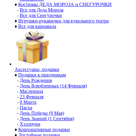
♦
Костюмы ДЕДА МОРОЗА и СНЕГУРОЧКИ
-
Все для Деда Мороза
-
Все для Снегурочки
♦
Игрушки-рукавички для кукольного театра
♦
Все для карнавала
Аксессуары, подарки
♦
Подарки к праздникам
-
День Рождения
-
День Влюбленных (14 Февраля)
-
Масленица
-
23 Февраля
-
8 Марта
-
Пасха
-
День Победы (9 Мая)
-
День Знаний (1 Сентября)
-
Хэллоуин
♦
Корпоративные подарки
♦
Достойные подарки