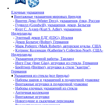
Елочные украшения
♦
Винтажные украшения мировых брендов
-
Винтер Деко (Winter Deco), украшения, ёлки, Россия
-
Гудвилл (Goodwill), украшения, декор, Бельгия
-
Курт С. Адлер (Kurt S. Adler), украшения,
Нидерланды
-
Элитный декор ЕДГ (EDG), Италия
-
Декор Больтце (Boltze), Германия
-
Марк Робертс (Mark Roberts), авторские куклы, США
-
Кэтринс Коллекшн (Katherine’s Collection-Noel), США-
Нидерланды
-
Украшения ручной работы, Таиланд
-
Инге Глас (Inge Glas), игрушки из стекла, Германия
-
Брейтнер (Breitner), игрушки в стиле "кантри",
Германия
♦
Украшения из стекла (все бренды)
-
Наборы шаров и украшений в подарочной упаковке
-
Винтажные игрушки в подарочной упаковке
-
Наборы елочных украшений из стекла
-
Античная коллекция
-
Винтажные игрушки
-
Новогодние и сказочные персонажи