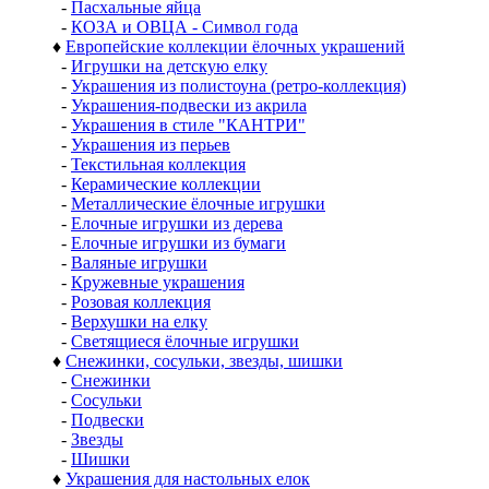
-
Пасхальные яйца
-
КОЗА и ОВЦА - Символ года
♦
Европейские коллекции ёлочных украшений
-
Игрушки на детскую елку
-
Украшения из полистоуна (ретро-коллекция)
-
Украшения-подвески из акрила
-
Украшения в стиле "КАНТРИ"
-
Украшения из перьев
-
Текстильная коллекция
-
Керамические коллекции
-
Металлические ёлочные игрушки
-
Елочные игрушки из дерева
-
Елочные игрушки из бумаги
-
Валяные игрушки
-
Кружевные украшения
-
Розовая коллекция
-
Верхушки на елку
-
Светящиеся ёлочные игрушки
♦
Снежинки, сосульки, звезды, шишки
-
Снежинки
-
Сосульки
-
Подвески
-
Звезды
-
Шишки
♦
Украшения для настольных елок