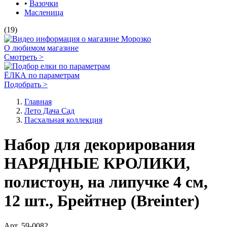
Подсветка деревьев
Светящиеся фигуры
Декоративные светильники
Фонари
Искусственные растения
Вазы и вазочки
Флорариумы и стеклянные клоши
Садовая мебель
Фонтаны
Светильники на солнечных батареях Солар (Solar)
Гирлянды на солнечных батареях Солар (Solar)
Кашпо и подставки для цветов
Коллекция Прованс
Пляжный отдых
Детская площадка
Осеннее настроение
Хэллоуин
Пасхальная коллекция
•
Пасхальные яйца
•
Пасхальные Зайцы
•
Пасхальные украшения
•
Пасхальный декор интерьера
•
Весенние букеты и цветы
•
Вазочки