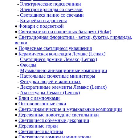
-
Электрические подсвечники
-
Электрогирлянды со свечами
-
Светящиеся панно со свечами
-
Батарейки и адаптеры
♦
Фонари с подсветкой
♦
Светильники на солнечных батареях (Solar)
♦
Светодиодная флористика - ветки, букеты, гирлянды,
венки
♦
Подвесные светящиеся украшения
♦
Керамическая коллекция Лемакс (Lemax)
-
Светящиеся домики Лемакс (Lemax)
-
Фасады
-
Музыкально-анимационные композиции
-
Настольные сюжетные миниатюры
-
Фигурки людей и животных
-
Декоративные элементы Лемакс (Lemax)
-
Аксессуары Лемакс (Lemax)
♦
Елки с лампочками
♦
Оптоволоконные елки
♦
Светодинамические и музыкальные композиции
♦
Деревянные новогодние светильники
♦
Светящиеся объёмные декорации
♦
Деревянные горки
♦
Светящиеся картины
♦
Светящиеся домики и миниатюры