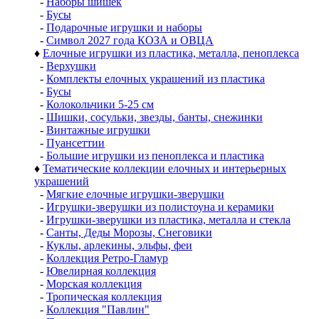
-
Наборы шишек
-
Бусы
-
Подарочные игрушки и наборы
-
Символ 2027 года КОЗА и ОВЦА
♦
Елочные игрушки из пластика, металла, пеноплекса
-
Верхушки
-
Комплекты елочных украшений из пластика
-
Бусы
-
Колокольчики 5-25 см
-
Шишки, сосульки, звезды, банты, снежинки
-
Винтажные игрушки
-
Пуансеттии
-
Большие игрушки из пеноплекса и пластика
♦
Тематические коллекции елочных и интерьерных
украшений
-
Мягкие елочные игрушки-зверушки
-
Игрушки-зверушки из полистоуна и керамики
-
Игрушки-зверушки из пластика, металла и стекла
-
Санты, Деды Морозы, Снеговики
-
Куклы, арлекины, эльфы, феи
-
Коллекция Ретро-Гламур
-
Ювелирная коллекция
-
Морская коллекция
-
Тропическая коллекция
-
Коллекция "Павлин"