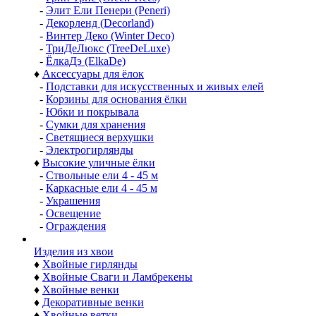
-
Э Перфект Кристмас (A Perfect Christmas)
-
ЦАРЬ ЁЛКА
-
Макс Кристмас (Max Christmas)
-
Беатрис Морозко (Beatrees Morozko)
-
Кристал Трис (Crystal Trees)
-
Грин Трис (Green Trees)
-
Элит Ели Пенери (Peneri)
-
Декорленд (Decorland)
-
Винтер Деко (Winter Deco)
-
ТриДеЛюкс (TreeDeLuxe)
-
ЁлкаДэ (ElkaDe)
♦
Аксессуары для ёлок
-
Подставки для искусственных и живых елей
-
Корзины для основания ёлки
-
Юбки и покрывала
-
Сумки для хранения
-
Светящиеся верхушки
-
Электрогирлянды
♦
Высокие уличные ёлки
-
Ствольные ели 4 - 45 м
-
Каркасные ели 4 - 45 м
-
Украшения
-
Освещение
-
Ограждения