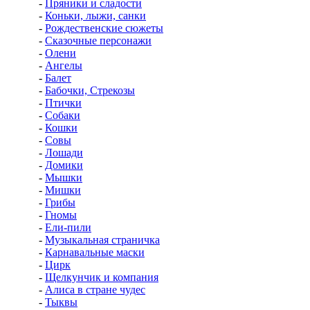
-
Пряники и сладости
-
Коньки, лыжи, санки
-
Рождественские сюжеты
-
Сказочные персонажи
-
Олени
-
Ангелы
-
Балет
-
Бабочки, Стрекозы
-
Птички
-
Собаки
-
Кошки
-
Совы
-
Лошади
-
Домики
-
Мышки
-
Мишки
-
Грибы
-
Гномы
-
Ели-пили
-
Музыкальная страничка
-
Карнавальные маски
-
Цирк
-
Щелкунчик и компания
-
Алиса в стране чудес
-
Тыквы