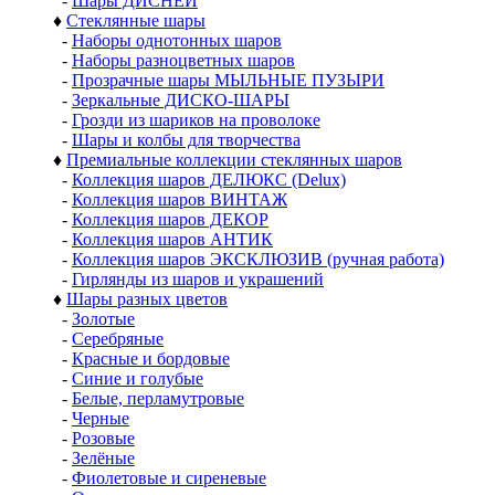
Шары
♦
Шары из пластика
-
Шары 30 - 50 мм
-
Шары 60 мм
-
Шары 65 - 90 мм
-
Шары 100-120 мм
-
Шары 140 - 150 мм
-
Шары от 200 мм
-
Наборы шаров ДЕЛЮКС
-
Шары с ДЕКОРОМ
-
ПЭТ ШАРЫ
-
ДИСКО-ШАРЫ
-
Прозрачные-МЫЛЬНЫЕ ПУЗЫРИ
-
ГРОЗДИ шаров
-
БУСЫ из шаров
-
Наборы шаров ПАПЬЕ-МАШЕ
-
Шары ДИСНЕЙ
♦
Стеклянные шары
-
Наборы однотонных шаров
-
Наборы разноцветных шаров
-
Прозрачные шары МЫЛЬНЫЕ ПУЗЫРИ
-
Зеркальные ДИСКО-ШАРЫ
-
Грозди из шариков на проволоке
-
Шары и колбы для творчества