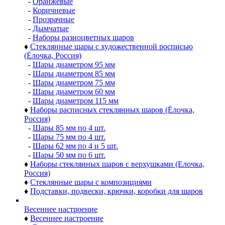
♦
Премиальные коллекции стеклянных шаров
-
Коллекция шаров ДЕЛЮКС (Delux)
-
Коллекция шаров ВИНТАЖ
-
Коллекция шаров ДЕКОР
-
Коллекция шаров АНТИК
-
Коллекция шаров ЭКСКЛЮЗИВ (ручная работа)
-
Гирлянды из шаров и украшений
♦
Шары разных цветов
-
Золотые
-
Серебряные
-
Красные и бордовые
-
Синие и голубые
-
Белые, перламутровые
-
Черные
-
Розовые
-
Зелёные
-
Фиолетовые и сиреневые
-
Оранжевые
-
Коричневые
-
Прозрачные
-
Дымчатые
-
Наборы разноцветных шаров
♦
Стеклянные шары с художественной росписью
(Ёлочка, Россия)
-
Шары диаметром 95 мм