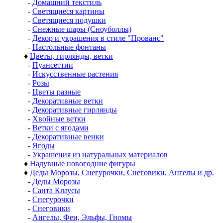
-
Домашний текстиль
-
Светящиеся картины
-
Светящиеся подушки
-
Снежные шары (Сноуболлы)
-
Декор и украшения в стиле "Прованс"
-
Настольные фонтаны
♦
Цветы, гирлянды, ветки
-
Пуансеттии
-
Искусственные растения
-
Розы
-
Цветы разные
-
Декоративные ветки
-
Декоративные гирлянды
-
Хвойные ветки
-
Ветки с ягодами
-
Декоративные венки
-
Ягоды
-
Украшения из натуральных материалов
♦
Надувные новогодние фигуры
♦
Деды Морозы, Снегурочки, Снеговики, Ангелы и др.
-
Деды Морозы
-
Санта Клаусы
-
Снегурочки
-
Снеговики
-
Ангелы, Феи, Эльфы, Гномы