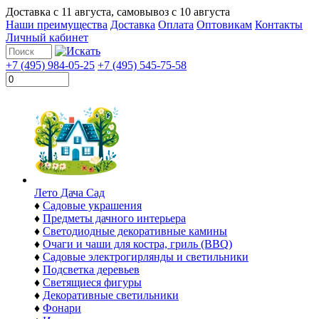
Доставка с
11 августа
, самовывоз с
10 августа
Наши преимущества
Доставка
Оплата
Оптовикам
Контакты
Личный кабинет
+7 (495) 984-05-25
+7 (495) 545-75-58
Лето Дача Сад
♦
Садовые украшения
♦
Предметы дачного интерьера
♦
Светодиодные декоративные камины
♦
Очаги и чаши для костра, гриль (BBQ)
♦
Садовые электрогирлянды и светильники
♦
Подсветка деревьев
♦
Светящиеся фигуры
♦
Декоративные светильники
♦
Фонари