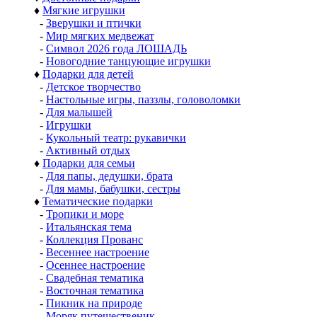
♦
Мягкие игрушки
-
Зверушки и птички
-
Мир мягких медвежат
-
Символ 2026 года ЛОШАДЬ
-
Новогодние танцующие игрушки
♦
Подарки для детей
-
Детское творчество
-
Настольные игры, паззлы, головоломки
-
Для малышей
-
Игрушки
-
Кукольный театр: рукавички
-
Активный отдых
♦
Подарки для семьи
-
Для папы, дедушки, брата
-
Для мамы, бабушки, сестры
♦
Тематические подарки
-
Тропики и море
-
Итальянская тема
-
Коллекция Прованс
-
Весеннее настроение
-
Осеннее настроение
-
Свадебная тематика
-
Восточная тематика
-
Пикник на природе
-
Моряк путешественик