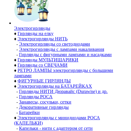
Электро­гирлянды
♦
Гирлянды на елку
♦
Электрогирлянды НИТЬ
-
Электрогирлянды со светодиодами
-
Электрогирлянды с лампами накаливания
-
Гирлянды с фигурными лампами и насадками
♦
Гирлянды МУЛЬТИШАРИКИ
♦
Гирлянды со СВЕЧАМИ
♦
РЕТРО ЛАМПЫ электрогирлянды с большими
лампами
♦
ФИГУРНЫЕ ГИРЛЯНДЫ
♦
Электрогирлянды на БАТАРЕЙКАХ
-
Гирлянды НИТИ Дюравайс (Durawise) и др.
-
Гирлянды РОСА
-
Занавесы, сосульки, сетки
-
Декоративные гирлянды
-
Батарейки
♦
Электрогирлянды с минидиодами РОСА
(КАПЕЛЬКИ)
-
Капельки - нити с адаптером от сети