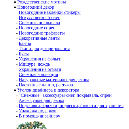
♦
Рождественские мотивы
♦
Новогодний декор
-
Новогодние наклейки-стикеры
-
Искусственный снег
-
Снежные покрывала
-
Новогодние спреи
-
Новогодние трафареты
-
Декоративные ленты
-
Банты
-
Ткани для декорирования
-
Бусы
-
Украшения из фольги
-
Мишура, дождь
-
Украшения из бумаги
-
Снежная коллекция
-
Натуральные материалы для декора
-
Настенные панно, растяжки
♦
Уголок дизайнера и декоратора
-
"Снежные" аксессуары-снег, покрывала, спреи
-
Аксессуары для декора
-
Подставки, крючки, подвески, ёмкости для хранения
-
Упаковка подарков
-
В помощь дизайнеру