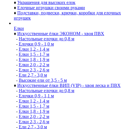
♦
Украшения для высоких елок
♦
Елочные игрушки своими руками
♦
Подставки, подвески, крючки, коробки для елочных
игрушек
Елки
♦
Искусственные ёлки ЭКОНОМ - хвоя ПВХ
-
Настольные елочки до 0,8 м
-
Елочки 0,9 - 1,0 м
-
Елки 1,2 - 1,4 м
-
Елки 1,5 - 1,7 м
-
Елки 1,8 - 1,9 м
-
Елки 2,0 - 2,2 м
-
Елки 2,3 - 2,6 м
-
Ели 2,7 - 3,0 м
-
Высокие ели от 3,5 - 5 м
♦
Искусственные ёлки ВИП (VIP) - хвоя леска и ПВХ
-
Настольные елочки до 0,8 м
-
Елочки 0,9 - 1,1 м