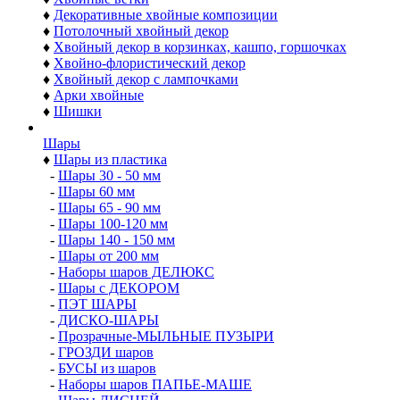
Изделия из хвои
♦
Хвойные гирлянды
♦
Хвойные Сваги и Ламбрекены
♦
Хвойные венки
♦
Декоративные венки
♦
Хвойные ветки
♦
Декоративные хвойные композиции
♦
Потолочный хвойный декор
♦
Хвойный декор в корзинках, кашпо, горшочках
♦
Хвойно-флористический декор
♦
Хвойный декор с лампочками
♦
Арки хвойные
♦
Шишки