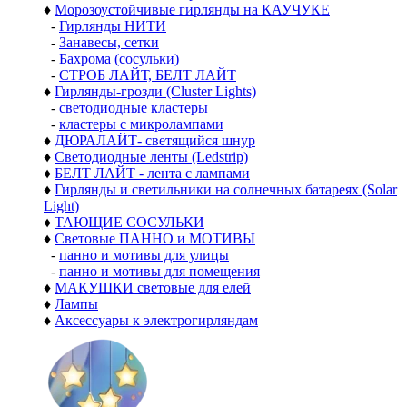
♦
Морозоустойчивые гирлянды на КАУЧУКЕ
-
Гирлянды НИТИ
-
Занавесы, сетки
-
Бахрома (сосульки)
-
СТРОБ ЛАЙТ, БЕЛТ ЛАЙТ
♦
Гирлянды-грозди (Cluster Lights)
-
светодиодные кластеры
-
кластеры с микролампами
♦
ДЮРАЛАЙТ- светящийся шнур
♦
Светодиодные ленты (Ledstrip)
♦
БЕЛТ ЛАЙТ - лента с лампами
♦
Гирлянды и светильники на солнечных батареях (Solar
Light)
♦
ТАЮЩИЕ СОСУЛЬКИ
♦
Световые ПАННО и МОТИВЫ
-
панно и мотивы для улицы
-
панно и мотивы для помещения
♦
МАКУШКИ световые для елей
♦
Лампы
♦
Аксессуары к электрогирляндам