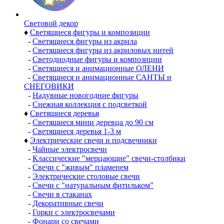
Световой декор
♦
Светящиеся фигуры и композиции
-
Светящиеся фигуры из акрила
-
Светящиеся фигуры из акриловых нитей
-
Светодиодные фигуры и композиции
-
Светящиеся и анимационные ОЛЕНИ
-
Светящиеся и анимационные САНТЫ и
СНЕГОВИКИ
-
Надувные новогодние фигуры
-
Снежная коллекция с подсветкой
♦
Светящиеся деревья
-
Светящиеся мини деревца до 90 см
-
Светящиеся деревья 1-3 м
♦
Электрические свечи и подсвечники
-
Чайные электросвечи
-
Классические "мерцающие" свечи-столбики
-
Свечи с "живым" пламенем
-
Электрические столовые свечи
-
Свечи с "натуральным фитильком"
-
Свечи в стаканах
-
Декоративные свечи
-
Горки с электросвечами
-
Фонари со свечами