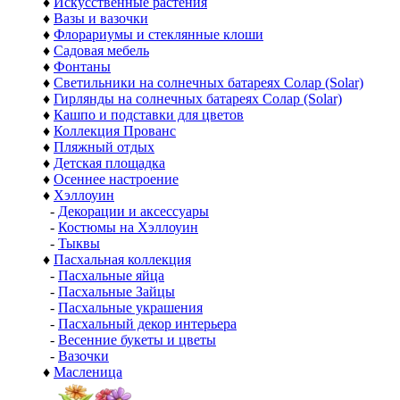
♦
Искусственные растения
♦
Вазы и вазочки
♦
Флорариумы и стеклянные клоши
♦
Садовая мебель
♦
Фонтаны
♦
Светильники на солнечных батареях Солар (Solar)
♦
Гирлянды на солнечных батареях Солар (Solar)
♦
Кашпо и подставки для цветов
♦
Коллекция Прованс
♦
Пляжный отдых
♦
Детская площадка
♦
Осеннее настроение
♦
Хэллоуин
-
Декорации и аксессуары
-
Костюмы на Хэллоуин
-
Тыквы
♦
Пасхальная коллекция
-
Пасхальные яйца
-
Пасхальные Зайцы
-
Пасхальные украшения
-
Пасхальный декор интерьера
-
Весенние букеты и цветы
-
Вазочки
♦
Масленица