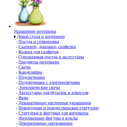
Украшение интерьера
♦
Декор стола и интерьера
-
Посуда и сервировка
-
Скатерти, дорожки, салфетки
-
Кольца для салфеток
-
Одноразовая посуда и аксессуары
-
Предметы интерьера
-
Свечи
-
Канделябры
-
Подсвечники
-
Подсвечники с электросвечами
-
Электрические свечи
-
Аксессуары для бутылок и алкоголя
-
Вазы
-
Декоративные настенные украшения
-
Новогодние и рождественские статуэтки
-
Статуэтки и фигурки для интерьера
-
Интерьерные фигуры и куклы
-
Декоративные светильники