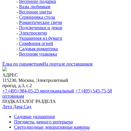
-
Шары диаметром 85 мм
-
Шары диаметром 75 мм
-
Шары диаметром 60 мм
-
Шары диаметром 115 мм
♦
Наборы расписных стеклянных шаров (Ёлочка,
Россия)
-
Шары 85 мм по 4 шт.
-
Шары 75 мм по 4 шт.
-
Шары 62 мм по 4 и 5 шт.
-
Шары 50 мм по 6 шт.
♦
Наборы стеклянных шаров с верхушками (Елочка,
Россия)
♦
Стеклянные шары с композициями
♦
Подставки, подвески, крючки, коробки для шаров
Весеннее настроение
♦
Весеннее настроение
-
Весенние подарки
-
Вазы любимым