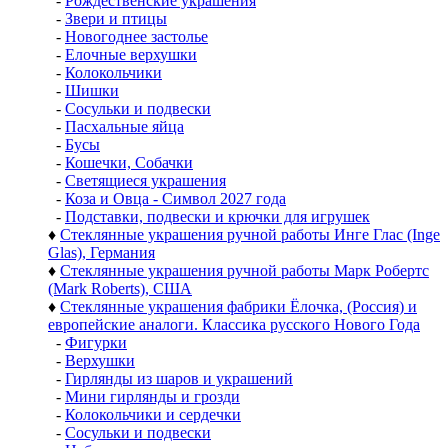
-
Рождественские украшения
-
Звери и птицы
-
Новогоднее застолье
-
Елочные верхушки
-
Колокольчики
-
Шишки
-
Сосульки и подвески
-
Пасхальные яйца
-
Бусы
-
Кошечки, Собачки
-
Светящиеся украшения
-
Коза и Овца - Символ 2027 года
-
Подставки, подвески и крючки для игрушек
♦
Стеклянные украшения ручной работы Инге Глас (Inge
Glas), Германия
♦
Стеклянные украшения ручной работы Марк Робертс
(Mark Roberts), США
♦
Стеклянные украшения фабрики Ёлочка, (Россия) и
европейские аналоги. Классика русского Нового Года
-
Фигурки
-
Верхушки
-
Гирлянды из шаров и украшений
-
Мини гирлянды и грозди
-
Колокольчики и сердечки
-
Сосульки и подвески