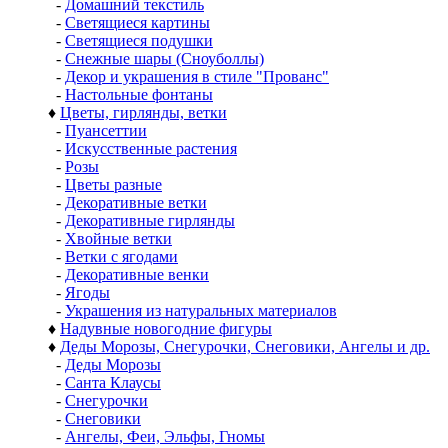
-
Домашний текстиль
-
Светящиеся картины
-
Светящиеся подушки
-
Снежные шары (Сноуболлы)
-
Декор и украшения в стиле "Прованс"
-
Настольные фонтаны
♦
Цветы, гирлянды, ветки
-
Пуансеттии
-
Искусственные растения
-
Розы
-
Цветы разные
-
Декоративные ветки
-
Декоративные гирлянды
-
Хвойные ветки
-
Ветки с ягодами
-
Декоративные венки
-
Ягоды
-
Украшения из натуральных материалов
♦
Надувные новогодние фигуры
♦
Деды Морозы, Снегурочки, Снеговики, Ангелы и др.
-
Деды Морозы
-
Санта Клаусы
-
Снегурочки
-
Снеговики
-
Ангелы, Феи, Эльфы, Гномы