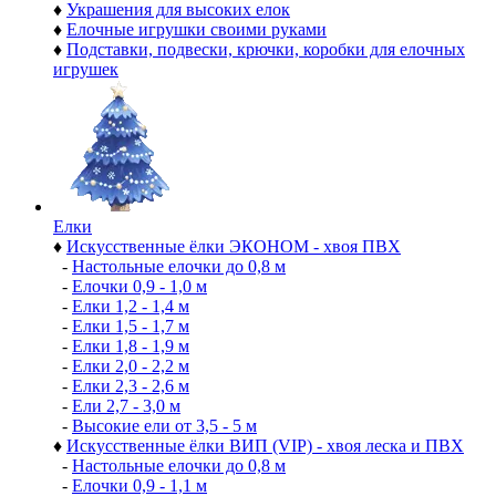
♦
Украшения для высоких елок
♦
Елочные игрушки своими руками
♦
Подставки, подвески, крючки, коробки для елочных
игрушек
Елки
♦
Искусственные ёлки ЭКОНОМ - хвоя ПВХ
-
Настольные елочки до 0,8 м
-
Елочки 0,9 - 1,0 м
-
Елки 1,2 - 1,4 м
-
Елки 1,5 - 1,7 м
-
Елки 1,8 - 1,9 м
-
Елки 2,0 - 2,2 м
-
Елки 2,3 - 2,6 м
-
Ели 2,7 - 3,0 м
-
Высокие ели от 3,5 - 5 м
♦
Искусственные ёлки ВИП (VIP) - хвоя леска и ПВХ
-
Настольные елочки до 0,8 м
-
Елочки 0,9 - 1,1 м