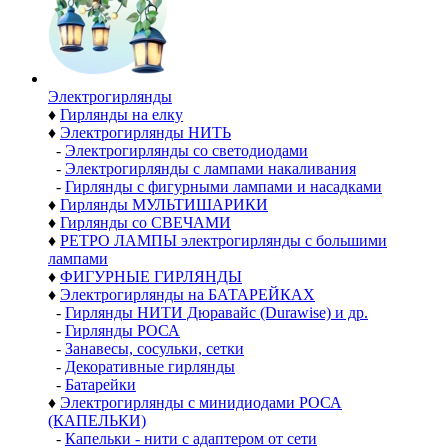
Электро­гирлянды
♦
Гирлянды на елку
♦
Электрогирлянды НИТЬ
-
Электрогирлянды со светодиодами
-
Электрогирлянды с лампами накаливания
-
Гирлянды с фигурными лампами и насадками
♦
Гирлянды МУЛЬТИШАРИКИ
♦
Гирлянды со СВЕЧАМИ
♦
РЕТРО ЛАМПЫ электрогирлянды с большими
лампами
♦
ФИГУРНЫЕ ГИРЛЯНДЫ
♦
Электрогирлянды на БАТАРЕЙКАХ
-
Гирлянды НИТИ Дюравайс (Durawise) и др.
-
Гирлянды РОСА
-
Занавесы, сосульки, сетки
-
Декоративные гирлянды
-
Батарейки
♦
Электрогирлянды с минидиодами РОСА
(КАПЕЛЬКИ)
-
Капельки - нити с адаптером от сети