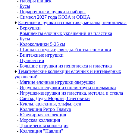
-
Наборы шишек
-
Бусы
-
Подарочные игрушки и наборы
-
Символ 2027 года КОЗА и ОВЦА
♦
Елочные игрушки из пластика, металла, пеноплекса
-
Верхушки
-
Комплекты елочных украшений из пластика
-
Бусы
-
Колокольчики 5-25 см
-
Шишки, сосульки, звезды, банты, снежинки
-
Винтажные игрушки
-
Пуансеттии
-
Большие игрушки из пеноплекса и пластика
♦
Тематические коллекции елочных и интерьерных
украшений
-
Мягкие елочные игрушки-зверушки
-
Игрушки-зверушки из полистоуна и керамики
-
Игрушки-зверушки из пластика, металла и стекла
-
Санты, Деды Морозы, Снеговики
-
Куклы, арлекины, эльфы, феи
-
Коллекция Ретро-Гламур
-
Ювелирная коллекция
-
Морская коллекция
-
Тропическая коллекция
-
Коллекция "Павлин"