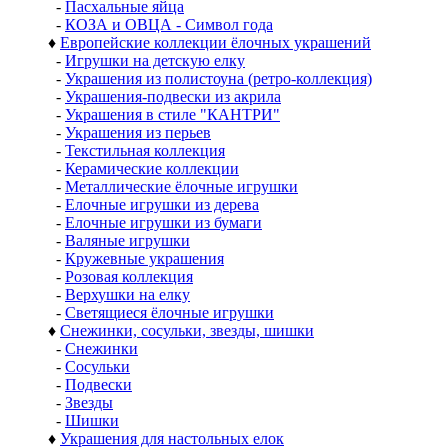
-
Пасхальные яйца
-
КОЗА и ОВЦА - Символ года
♦
Европейские коллекции ёлочных украшений
-
Игрушки на детскую елку
-
Украшения из полистоуна (ретро-коллекция)
-
Украшения-подвески из акрила
-
Украшения в стиле "КАНТРИ"
-
Украшения из перьев
-
Текстильная коллекция
-
Керамические коллекции
-
Металлические ёлочные игрушки
-
Елочные игрушки из дерева
-
Елочные игрушки из бумаги
-
Валяные игрушки
-
Кружевные украшения
-
Розовая коллекция
-
Верхушки на елку
-
Светящиеся ёлочные игрушки
♦
Снежинки, сосульки, звезды, шишки
-
Снежинки
-
Сосульки
-
Подвески
-
Звезды
-
Шишки
♦
Украшения для настольных елок