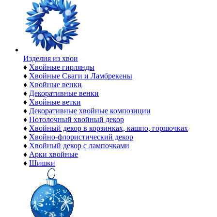
Изделия из хвои
♦
Хвойные гирлянды
♦
Хвойные Сваги и Ламбрекены
♦
Хвойные венки
♦
Декоративные венки
♦
Хвойные ветки
♦
Декоративные хвойные композиции
♦
Потолочный хвойный декор
♦
Хвойный декор в корзинках, кашпо, горшочках
♦
Хвойно-флористический декор
♦
Хвойный декор с лампочками
♦
Арки хвойные
♦
Шишки