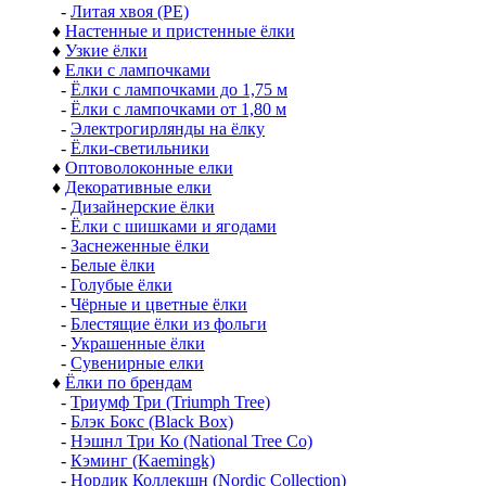
-
Литая хвоя (РЕ)
♦
Настенные и пристенные ёлки
♦
Узкие ёлки
♦
Елки с лампочками
-
Ёлки с лампочками до 1,75 м
-
Ёлки с лампочками от 1,80 м
-
Электрогирлянды на ёлку
-
Ёлки-светильники
♦
Оптоволоконные елки
♦
Декоративные елки
-
Дизайнерские ёлки
-
Ёлки с шишками и ягодами
-
Заснеженные ёлки
-
Белые ёлки
-
Голубые ёлки
-
Чёрные и цветные ёлки
-
Блестящие ёлки из фольги
-
Украшенные ёлки
-
Сувенирные елки
♦
Ёлки по брендам
-
Триумф Три (Triumph Tree)
-
Блэк Бокс (Black Box)
-
Нэшнл Три Ко (National Tree Co)
-
Кэминг (Kaemingk)
-
Нордик Коллекшн (Nordic Collection)