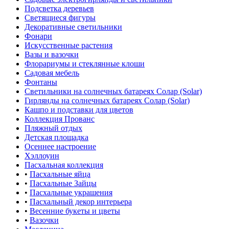
Подсветка деревьев
Светящиеся фигуры
Декоративные светильники
Фонари
Искусственные растения
Вазы и вазочки
Флорариумы и стеклянные клоши
Садовая мебель
Фонтаны
Светильники на солнечных батареях Солар (Solar)
Гирлянды на солнечных батареях Солар (Solar)
Кашпо и подставки для цветов
Коллекция Прованс
Пляжный отдых
Детская площадка
Осеннее настроение
Хэллоуин
Пасхальная коллекция
•
Пасхальные яйца
•
Пасхальные Зайцы
•
Пасхальные украшения
•
Пасхальный декор интерьера
•
Весенние букеты и цветы
•
Вазочки