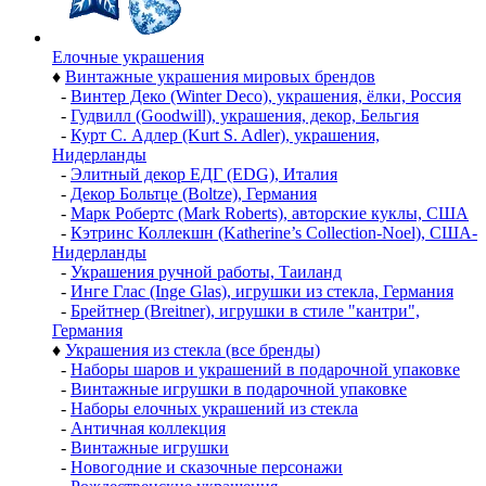
Елочные украшения
♦
Винтажные украшения мировых брендов
-
Винтер Деко (Winter Deco), украшения, ёлки, Россия
-
Гудвилл (Goodwill), украшения, декор, Бельгия
-
Курт С. Адлер (Kurt S. Adler), украшения,
Нидерланды
-
Элитный декор ЕДГ (EDG), Италия
-
Декор Больтце (Boltze), Германия
-
Марк Робертс (Mark Roberts), авторские куклы, США
-
Кэтринс Коллекшн (Katherine’s Collection-Noel), США-
Нидерланды
-
Украшения ручной работы, Таиланд
-
Инге Глас (Inge Glas), игрушки из стекла, Германия
-
Брейтнер (Breitner), игрушки в стиле "кантри",
Германия
♦
Украшения из стекла (все бренды)
-
Наборы шаров и украшений в подарочной упаковке
-
Винтажные игрушки в подарочной упаковке
-
Наборы елочных украшений из стекла
-
Античная коллекция
-
Винтажные игрушки
-
Новогодние и сказочные персонажи