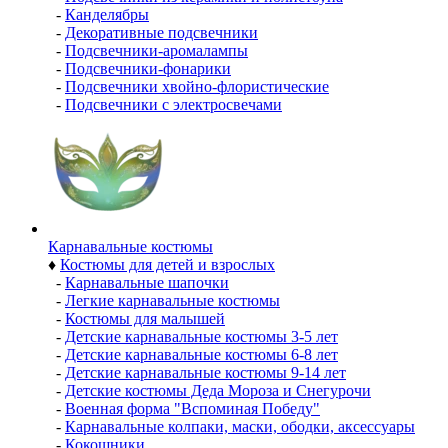
-
Канделябры
-
Декоративные подсвечники
-
Подсвечники-аромалампы
-
Подсвечники-фонарики
-
Подсвечники хвойно-флористические
-
Подсвечники с электросвечами
Карнавальные костюмы
♦
Костюмы для детей и взрослых
-
Карнавальные шапочки
-
Легкие карнавальные костюмы
-
Костюмы для малышей
-
Детские карнавальные костюмы 3-5 лет
-
Детские карнавальные костюмы 6-8 лет
-
Детские карнавальные костюмы 9-14 лет
-
Детские костюмы Деда Мороза и Снегурочи
-
Военная форма "Вспоминая Победу"
-
Карнавальные колпаки, маски, ободки, аксессуары
-
Кокошники