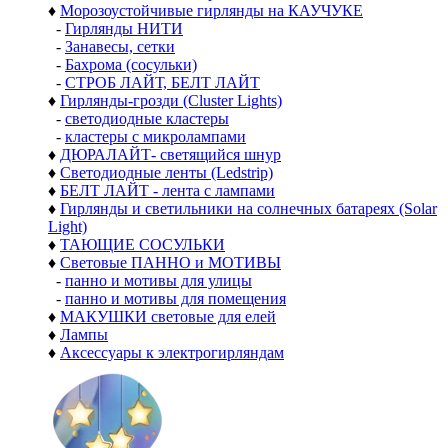
♦
Морозоустойчивые гирлянды на КАУЧУКЕ
-
Гирлянды НИТИ
-
Занавесы, сетки
-
Бахрома (сосульки)
-
СТРОБ ЛАЙТ, БЕЛТ ЛАЙТ
♦
Гирлянды-грозди (Cluster Lights)
-
светодиодные кластеры
-
кластеры с микролампами
♦
ДЮРАЛАЙТ- светящийся шнур
♦
Светодиодные ленты (Ledstrip)
♦
БЕЛТ ЛАЙТ - лента с лампами
♦
Гирлянды и светильники на солнечных батареях (Solar
Light)
♦
ТАЮЩИЕ СОСУЛЬКИ
♦
Световые ПАННО и МОТИВЫ
-
панно и мотивы для улицы
-
панно и мотивы для помещения
♦
МАКУШКИ световые для елей
♦
Лампы
♦
Аксессуары к электрогирляндам