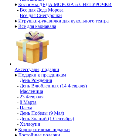
♦
Костюмы ДЕДА МОРОЗА и СНЕГУРОЧКИ
-
Все для Деда Мороза
-
Все для Снегурочки
♦
Игрушки-рукавички для кукольного театра
♦
Все для карнавала
Аксессуары, подарки
♦
Подарки к праздникам
-
День Рождения
-
День Влюбленных (14 Февраля)
-
Масленица
-
23 Февраля
-
8 Марта
-
Пасха
-
День Победы (9 Мая)
-
День Знаний (1 Сентября)
-
Хэллоуин
♦
Корпоративные подарки
♦
Достойные подарки