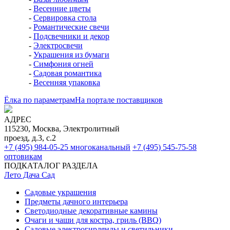
-
Весенние цветы
-
Сервировка стола
-
Романтические свечи
-
Подсвечники и декор
-
Электросвечи
-
Украшения из бумаги
-
Симфония огней
-
Садовая романтика
-
Весенняя упаковка
Ёлка по параметрам
На портале поставщиков
АДРЕС
115230, Москва, Электролитный
проезд, д.3, с.2
+7 (495) 984-05-25
многоканальный
+7 (495) 545-75-58
оптовикам
ПОДКАТАЛОГ РАЗДЕЛА
Лето Дача Сад
Садовые украшения
Предметы дачного интерьера
Светодиодные декоративные камины
Очаги и чаши для костра, гриль (BBQ)
Садовые электрогирлянды и светильники