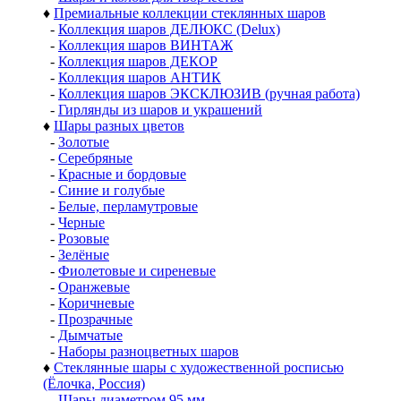
♦
Премиальные коллекции стеклянных шаров
-
Коллекция шаров ДЕЛЮКС (Delux)
-
Коллекция шаров ВИНТАЖ
-
Коллекция шаров ДЕКОР
-
Коллекция шаров АНТИК
-
Коллекция шаров ЭКСКЛЮЗИВ (ручная работа)
-
Гирлянды из шаров и украшений
♦
Шары разных цветов
-
Золотые
-
Серебряные
-
Красные и бордовые
-
Синие и голубые
-
Белые, перламутровые
-
Черные
-
Розовые
-
Зелёные
-
Фиолетовые и сиреневые
-
Оранжевые
-
Коричневые
-
Прозрачные
-
Дымчатые
-
Наборы разноцветных шаров
♦
Стеклянные шары с художественной росписью
(Ёлочка, Россия)
-
Шары диаметром 95 мм