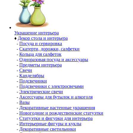
Украшение интерьера
♦
Декор стола и интерьера
-
Посуда и сервировка
-
Скатерти, дорожки, салфетки
-
Кольца для салфеток
-
Одноразовая посуда и аксессуары
-
Предметы интерьера
-
Свечи
-
Канделябры
-
Подсвечники
-
Подсвечники с электросвечами
-
Электрические свечи
-
Аксессуары для бутылок и алкоголя
-
Вазы
-
Декоративные настенные украшения
-
Новогодние и рождественские статуэтки
-
Статуэтки и фигурки для интерьера
-
Интерьерные фигуры и куклы
-
Декоративные светильники