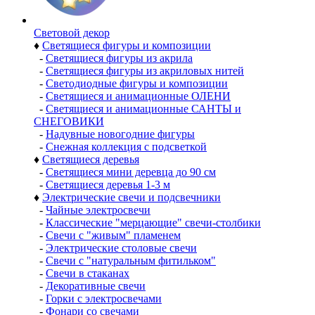
Световой декор
♦
Светящиеся фигуры и композиции
-
Светящиеся фигуры из акрила
-
Светящиеся фигуры из акриловых нитей
-
Светодиодные фигуры и композиции
-
Светящиеся и анимационные ОЛЕНИ
-
Светящиеся и анимационные САНТЫ и
СНЕГОВИКИ
-
Надувные новогодние фигуры
-
Снежная коллекция с подсветкой
♦
Светящиеся деревья
-
Светящиеся мини деревца до 90 см
-
Светящиеся деревья 1-3 м
♦
Электрические свечи и подсвечники
-
Чайные электросвечи
-
Классические "мерцающие" свечи-столбики
-
Свечи с "живым" пламенем
-
Электрические столовые свечи
-
Свечи с "натуральным фитильком"
-
Свечи в стаканах
-
Декоративные свечи
-
Горки с электросвечами
-
Фонари со свечами