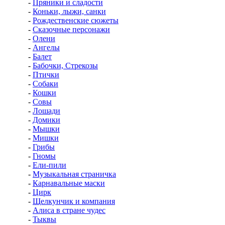
-
Пряники и сладости
-
Коньки, лыжи, санки
-
Рождественские сюжеты
-
Сказочные персонажи
-
Олени
-
Ангелы
-
Балет
-
Бабочки, Стрекозы
-
Птички
-
Собаки
-
Кошки
-
Совы
-
Лошади
-
Домики
-
Мышки
-
Мишки
-
Грибы
-
Гномы
-
Ели-пили
-
Музыкальная страничка
-
Карнавальные маски
-
Цирк
-
Щелкунчик и компания
-
Алиса в стране чудес
-
Тыквы