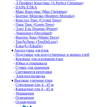
-
Э Перфект Кристмас (A Perfect Christmas)
-
ЦАРЬ ЁЛКА
-
Макс Кристмас (Max Christmas)
-
Беатрис Морозко (Beatrees Morozko)
-
Кристал Трис (Crystal Trees)
-
Грин Трис (Green Trees)
-
Элит Ели Пенери (Peneri)
-
Декорленд (Decorland)
-
Винтер Деко (Winter Deco)
-
ТриДеЛюкс (TreeDeLuxe)
-
ЁлкаДэ (ElkaDe)
♦
Аксессуары для ёлок
-
Подставки для искусственных и живых елей
-
Корзины для основания ёлки
-
Юбки и покрывала
-
Сумки для хранения
-
Светящиеся верхушки
-
Электрогирлянды
♦
Высокие уличные ёлки
-
Ствольные ели 4 - 45 м
-
Каркасные ели 4 - 45 м
-
Украшения
-
Освещение
-
Ограждения