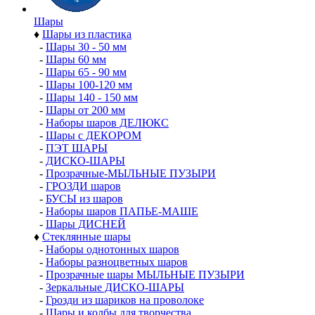
Шары
♦
Шары из пластика
-
Шары 30 - 50 мм
-
Шары 60 мм
-
Шары 65 - 90 мм
-
Шары 100-120 мм
-
Шары 140 - 150 мм
-
Шары от 200 мм
-
Наборы шаров ДЕЛЮКС
-
Шары с ДЕКОРОМ
-
ПЭТ ШАРЫ
-
ДИСКО-ШАРЫ
-
Прозрачные-МЫЛЬНЫЕ ПУЗЫРИ
-
ГРОЗДИ шаров
-
БУСЫ из шаров
-
Наборы шаров ПАПЬЕ-МАШЕ
-
Шары ДИСНЕЙ
♦
Стеклянные шары
-
Наборы однотонных шаров
-
Наборы разноцветных шаров
-
Прозрачные шары МЫЛЬНЫЕ ПУЗЫРИ
-
Зеркальные ДИСКО-ШАРЫ
-
Грозди из шариков на проволоке
-
Шары и колбы для творчества