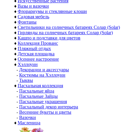
♦
Искусственные растения
♦
Вазы и вазочки
♦
Флорариумы и стеклянные клоши
♦
Садовая мебель
♦
Фонтаны
♦
Светильники на солнечных батареях Солар (Solar)
♦
Гирлянды на солнечных батареях Солар (Solar)
♦
Кашпо и подставки для цветов
♦
Коллекция Прованс
♦
Пляжный отдых
♦
Детская площадка
♦
Осеннее настроение
♦
Хэллоуин
-
Декорации и аксессуары
-
Костюмы на Хэллоуин
-
Тыквы
♦
Пасхальная коллекция
-
Пасхальные яйца
-
Пасхальные Зайцы
-
Пасхальные украшения
-
Пасхальный декор интерьера
-
Весенние букеты и цветы
-
Вазочки
♦
Масленица