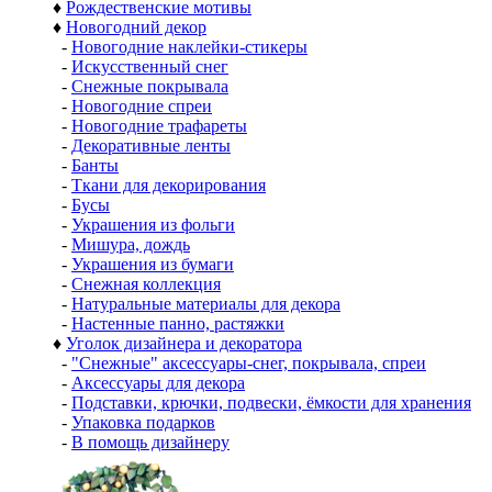
♦
Рождественские мотивы
♦
Новогодний декор
-
Новогодние наклейки-стикеры
-
Искусственный снег
-
Снежные покрывала
-
Новогодние спреи
-
Новогодние трафареты
-
Декоративные ленты
-
Банты
-
Ткани для декорирования
-
Бусы
-
Украшения из фольги
-
Мишура, дождь
-
Украшения из бумаги
-
Снежная коллекция
-
Натуральные материалы для декора
-
Настенные панно, растяжки
♦
Уголок дизайнера и декоратора
-
"Снежные" аксессуары-снег, покрывала, спреи
-
Аксессуары для декора
-
Подставки, крючки, подвески, ёмкости для хранения
-
Упаковка подарков
-
В помощь дизайнеру