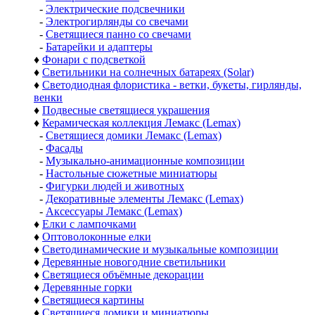
-
Электрические подсвечники
-
Электрогирлянды со свечами
-
Светящиеся панно со свечами
-
Батарейки и адаптеры
♦
Фонари с подсветкой
♦
Светильники на солнечных батареях (Solar)
♦
Светодиодная флористика - ветки, букеты, гирлянды,
венки
♦
Подвесные светящиеся украшения
♦
Керамическая коллекция Лемакс (Lemax)
-
Светящиеся домики Лемакс (Lemax)
-
Фасады
-
Музыкально-анимационные композиции
-
Настольные сюжетные миниатюры
-
Фигурки людей и животных
-
Декоративные элементы Лемакс (Lemax)
-
Аксессуары Лемакс (Lemax)
♦
Елки с лампочками
♦
Оптоволоконные елки
♦
Светодинамические и музыкальные композиции
♦
Деревянные новогодние светильники
♦
Светящиеся объёмные декорации
♦
Деревянные горки
♦
Светящиеся картины
♦
Светящиеся домики и миниатюры