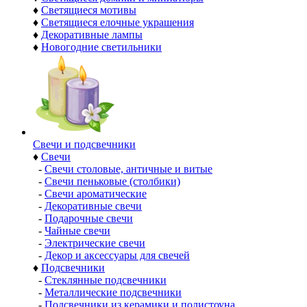
♦
Светящиеся мотивы
♦
Светящиеся елочные украшения
♦
Декоративные лампы
♦
Новогодние светильники
Свечи и подсвечники
♦
Свечи
-
Свечи столовые, античные и витые
-
Свечи пеньковые (столбики)
-
Свечи ароматические
-
Декоративные свечи
-
Подарочные свечи
-
Чайные свечи
-
Электрические свечи
-
Декор и аксессуары для свечей
♦
Подсвечники
-
Стеклянные подсвечники
-
Металлические подсвечники
-
Подсвечники из керамики и полистоуна