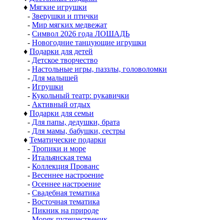
♦
Мягкие игрушки
-
Зверушки и птички
-
Мир мягких медвежат
-
Символ 2026 года ЛОШАДЬ
-
Новогодние танцующие игрушки
♦
Подарки для детей
-
Детское творчество
-
Настольные игры, паззлы, головоломки
-
Для малышей
-
Игрушки
-
Кукольный театр: рукавички
-
Активный отдых
♦
Подарки для семьи
-
Для папы, дедушки, брата
-
Для мамы, бабушки, сестры
♦
Тематические подарки
-
Тропики и море
-
Итальянская тема
-
Коллекция Прованс
-
Весеннее настроение
-
Осеннее настроение
-
Свадебная тематика
-
Восточная тематика
-
Пикник на природе
-
Моряк путешественик