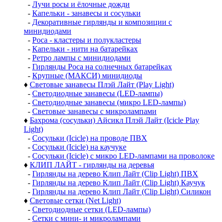
-
Лучи росы и ёлочные дожди
-
Капельки - занавесы и сосульки
-
Декоративные гирлянды и композиции с
минидиодами
-
Роса - кластеры и полукластеры
-
Капельки - нити на батарейках
-
Ретро лампы с минидиодами
-
Гирлянды Роса на солнечных батарейках
-
Крупные (МАКСИ) минидиоды
♦
Световые занавесы Плэй Лайт (Play Light)
-
Светодиодные занавесы (LED-лампы)
-
Светодиодные занавесы (микро LED-лампы)
-
Световые занавесы с микролампами
♦
Бахрома (сосульки) Айсикл Плэй Лайт (Icicle Play
Light)
-
Сосульки (Icicle) на проводе ПВХ
-
Сосульки (Icicle) на каучуке
-
Сосульки (Icicle) с микро LED-лампами на проволоке
♦
КЛИП ЛАЙТ - гирлянды на деревья
-
Гирлянды на дерево Клип Лайт (Clip Light) ПВХ
-
Гирлянды на дерево Клип Лайт (Clip Light) Каучук
-
Гирлянды на дерево Клип Лайт (Clip Light) Силикон
♦
Световые сетки (Net Light)
-
Светодиодные сетки (LED-лампы)
-
Сетки с мини- и микролампами