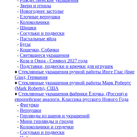
-
Рождественские украшения
-
Звери и птицы
-
Новогоднее застолье
-
Елочные верхушки
-
Колокольчики
-
Шишки
-
Сосульки и подвески
-
Пасхальные яйца
-
Бусы
-
Кошечки, Собачки
-
Светящиеся украшения
-
Коза и Овца - Символ 2027 года
-
Подставки, подвески и крючки для игрушек
♦
Стеклянные украшения ручной работы Инге Глас (Inge
Glas), Германия
♦
Стеклянные украшения ручной работы Марк Робертс
(Mark Roberts), США
♦
Стеклянные украшения фабрики Ёлочка, (Россия) и
европейские аналоги. Классика русского Нового Года
-
Фигурки
-
Верхушки
-
Гирлянды из шаров и украшений
-
Мини гирлянды и грозди
-
Колокольчики и сердечки
-
Сосульки и подвески