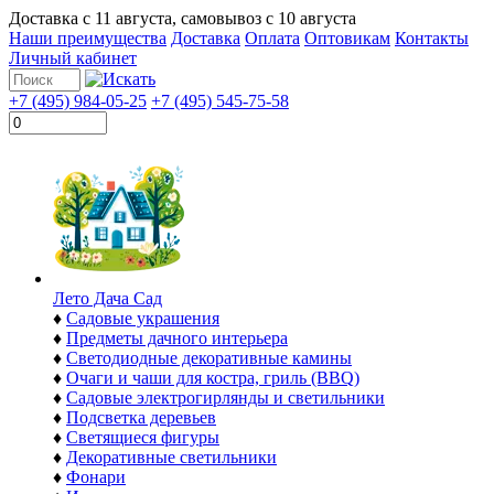
Доставка с
11 августа
, самовывоз с
10 августа
Наши преимущества
Доставка
Оплата
Оптовикам
Контакты
Личный кабинет
+7 (495) 984-05-25
+7 (495) 545-75-58
Лето Дача Сад
♦
Садовые украшения
♦
Предметы дачного интерьера
♦
Светодиодные декоративные камины
♦
Очаги и чаши для костра, гриль (BBQ)
♦
Садовые электрогирлянды и светильники
♦
Подсветка деревьев
♦
Светящиеся фигуры
♦
Декоративные светильники
♦
Фонари