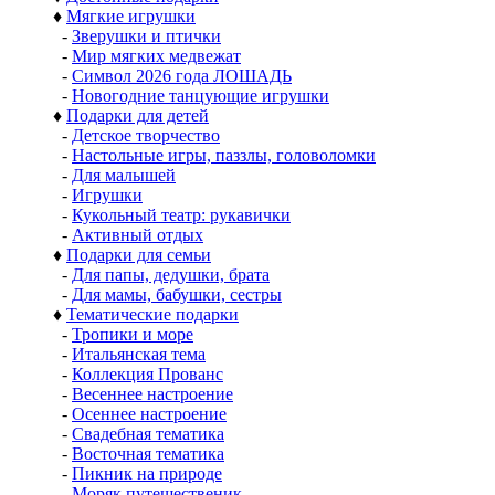
♦
Мягкие игрушки
-
Зверушки и птички
-
Мир мягких медвежат
-
Символ 2026 года ЛОШАДЬ
-
Новогодние танцующие игрушки
♦
Подарки для детей
-
Детское творчество
-
Настольные игры, паззлы, головоломки
-
Для малышей
-
Игрушки
-
Кукольный театр: рукавички
-
Активный отдых
♦
Подарки для семьи
-
Для папы, дедушки, брата
-
Для мамы, бабушки, сестры
♦
Тематические подарки
-
Тропики и море
-
Итальянская тема
-
Коллекция Прованс
-
Весеннее настроение
-
Осеннее настроение
-
Свадебная тематика
-
Восточная тематика
-
Пикник на природе
-
Моряк путешественик