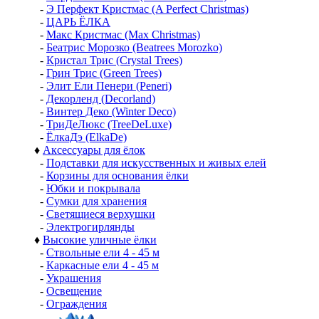
-
Э Перфект Кристмас (A Perfect Christmas)
-
ЦАРЬ ЁЛКА
-
Макс Кристмас (Max Christmas)
-
Беатрис Морозко (Beatrees Morozko)
-
Кристал Трис (Crystal Trees)
-
Грин Трис (Green Trees)
-
Элит Ели Пенери (Peneri)
-
Декорленд (Decorland)
-
Винтер Деко (Winter Deco)
-
ТриДеЛюкс (TreeDeLuxe)
-
ЁлкаДэ (ElkaDe)
♦
Аксессуары для ёлок
-
Подставки для искусственных и живых елей
-
Корзины для основания ёлки
-
Юбки и покрывала
-
Сумки для хранения
-
Светящиеся верхушки
-
Электрогирлянды
♦
Высокие уличные ёлки
-
Ствольные ели 4 - 45 м
-
Каркасные ели 4 - 45 м
-
Украшения
-
Освещение
-
Ограждения