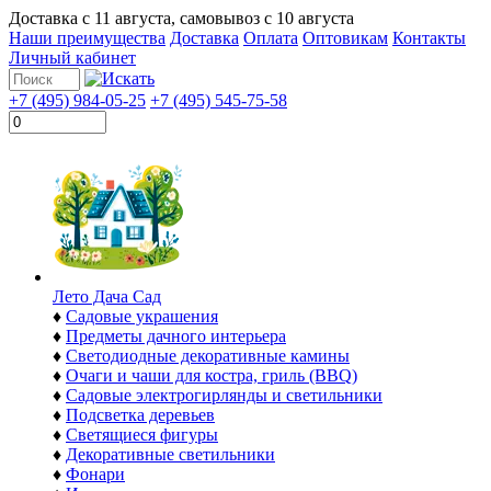
Доставка с
11 августа
, самовывоз с
10 августа
Наши преимущества
Доставка
Оплата
Оптовикам
Контакты
Личный кабинет
+7 (495) 984-05-25
+7 (495) 545-75-58
Лето Дача Сад
♦
Садовые украшения
♦
Предметы дачного интерьера
♦
Светодиодные декоративные камины
♦
Очаги и чаши для костра, гриль (BBQ)
♦
Садовые электрогирлянды и светильники
♦
Подсветка деревьев
♦
Светящиеся фигуры
♦
Декоративные светильники
♦
Фонари