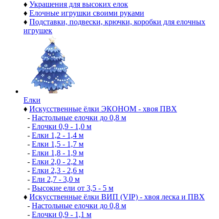
♦
Украшения для высоких елок
♦
Елочные игрушки своими руками
♦
Подставки, подвески, крючки, коробки для елочных
игрушек
Елки
♦
Искусственные ёлки ЭКОНОМ - хвоя ПВХ
-
Настольные елочки до 0,8 м
-
Елочки 0,9 - 1,0 м
-
Елки 1,2 - 1,4 м
-
Елки 1,5 - 1,7 м
-
Елки 1,8 - 1,9 м
-
Елки 2,0 - 2,2 м
-
Елки 2,3 - 2,6 м
-
Ели 2,7 - 3,0 м
-
Высокие ели от 3,5 - 5 м
♦
Искусственные ёлки ВИП (VIP) - хвоя леска и ПВХ
-
Настольные елочки до 0,8 м
-
Елочки 0,9 - 1,1 м