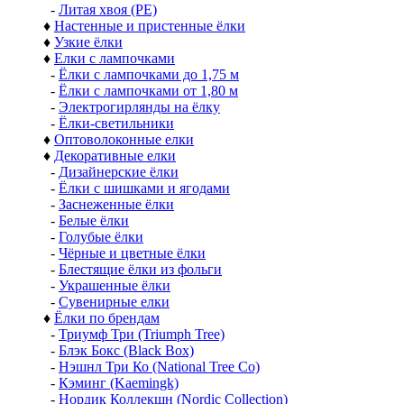
-
Литая хвоя (РЕ)
♦
Настенные и пристенные ёлки
♦
Узкие ёлки
♦
Елки с лампочками
-
Ёлки с лампочками до 1,75 м
-
Ёлки с лампочками от 1,80 м
-
Электрогирлянды на ёлку
-
Ёлки-светильники
♦
Оптоволоконные елки
♦
Декоративные елки
-
Дизайнерские ёлки
-
Ёлки с шишками и ягодами
-
Заснеженные ёлки
-
Белые ёлки
-
Голубые ёлки
-
Чёрные и цветные ёлки
-
Блестящие ёлки из фольги
-
Украшенные ёлки
-
Сувенирные елки
♦
Ёлки по брендам
-
Триумф Три (Triumph Tree)
-
Блэк Бокс (Black Box)
-
Нэшнл Три Ко (National Tree Co)
-
Кэминг (Kaemingk)
-
Нордик Коллекшн (Nordic Collection)