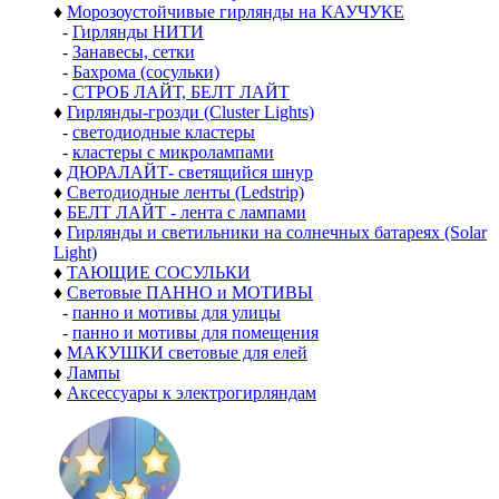
♦
Морозоустойчивые гирлянды на КАУЧУКЕ
-
Гирлянды НИТИ
-
Занавесы, сетки
-
Бахрома (сосульки)
-
СТРОБ ЛАЙТ, БЕЛТ ЛАЙТ
♦
Гирлянды-грозди (Cluster Lights)
-
светодиодные кластеры
-
кластеры с микролампами
♦
ДЮРАЛАЙТ- светящийся шнур
♦
Светодиодные ленты (Ledstrip)
♦
БЕЛТ ЛАЙТ - лента с лампами
♦
Гирлянды и светильники на солнечных батареях (Solar
Light)
♦
ТАЮЩИЕ СОСУЛЬКИ
♦
Световые ПАННО и МОТИВЫ
-
панно и мотивы для улицы
-
панно и мотивы для помещения
♦
МАКУШКИ световые для елей
♦
Лампы
♦
Аксессуары к электрогирляндам