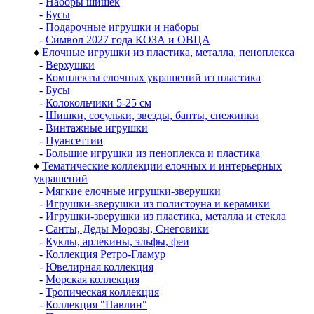
-
Наборы шишек
-
Бусы
-
Подарочные игрушки и наборы
-
Символ 2027 года КОЗА и ОВЦА
♦
Елочные игрушки из пластика, металла, пеноплекса
-
Верхушки
-
Комплекты елочных украшений из пластика
-
Бусы
-
Колокольчики 5-25 см
-
Шишки, сосульки, звезды, банты, снежинки
-
Винтажные игрушки
-
Пуансеттии
-
Большие игрушки из пеноплекса и пластика
♦
Тематические коллекции елочных и интерьерных
украшений
-
Мягкие елочные игрушки-зверушки
-
Игрушки-зверушки из полистоуна и керамики
-
Игрушки-зверушки из пластика, металла и стекла
-
Санты, Деды Морозы, Снеговики
-
Куклы, арлекины, эльфы, феи
-
Коллекция Ретро-Гламур
-
Ювелирная коллекция
-
Морская коллекция
-
Тропическая коллекция
-
Коллекция "Павлин"