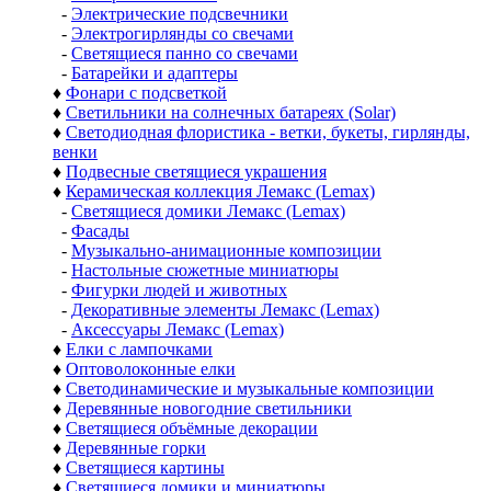
-
Электрические подсвечники
-
Электрогирлянды со свечами
-
Светящиеся панно со свечами
-
Батарейки и адаптеры
♦
Фонари с подсветкой
♦
Светильники на солнечных батареях (Solar)
♦
Светодиодная флористика - ветки, букеты, гирлянды,
венки
♦
Подвесные светящиеся украшения
♦
Керамическая коллекция Лемакс (Lemax)
-
Светящиеся домики Лемакс (Lemax)
-
Фасады
-
Музыкально-анимационные композиции
-
Настольные сюжетные миниатюры
-
Фигурки людей и животных
-
Декоративные элементы Лемакс (Lemax)
-
Аксессуары Лемакс (Lemax)
♦
Елки с лампочками
♦
Оптоволоконные елки
♦
Светодинамические и музыкальные композиции
♦
Деревянные новогодние светильники
♦
Светящиеся объёмные декорации
♦
Деревянные горки
♦
Светящиеся картины
♦
Светящиеся домики и миниатюры