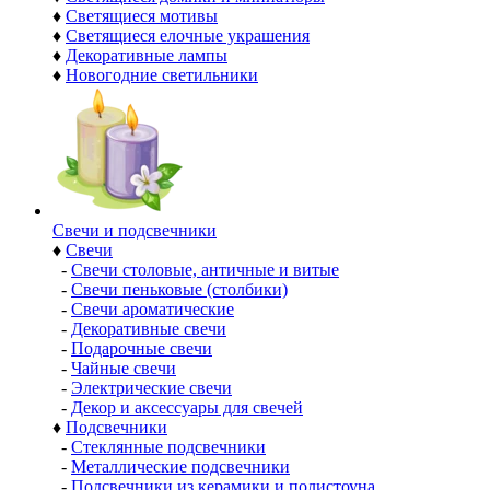
♦
Светящиеся мотивы
♦
Светящиеся елочные украшения
♦
Декоративные лампы
♦
Новогодние светильники
Свечи и подсвечники
♦
Свечи
-
Свечи столовые, античные и витые
-
Свечи пеньковые (столбики)
-
Свечи ароматические
-
Декоративные свечи
-
Подарочные свечи
-
Чайные свечи
-
Электрические свечи
-
Декор и аксессуары для свечей
♦
Подсвечники
-
Стеклянные подсвечники
-
Металлические подсвечники
-
Подсвечники из керамики и полистоуна