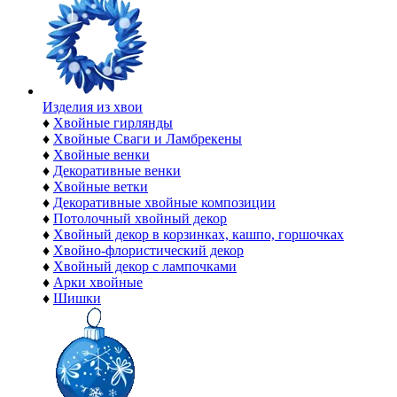
Изделия из хвои
♦
Хвойные гирлянды
♦
Хвойные Сваги и Ламбрекены
♦
Хвойные венки
♦
Декоративные венки
♦
Хвойные ветки
♦
Декоративные хвойные композиции
♦
Потолочный хвойный декор
♦
Хвойный декор в корзинках, кашпо, горшочках
♦
Хвойно-флористический декор
♦
Хвойный декор с лампочками
♦
Арки хвойные
♦
Шишки