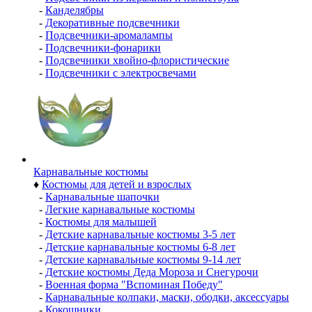
-
Канделябры
-
Декоративные подсвечники
-
Подсвечники-аромалампы
-
Подсвечники-фонарики
-
Подсвечники хвойно-флористические
-
Подсвечники с электросвечами
Карнавальные костюмы
♦
Костюмы для детей и взрослых
-
Карнавальные шапочки
-
Легкие карнавальные костюмы
-
Костюмы для малышей
-
Детские карнавальные костюмы 3-5 лет
-
Детские карнавальные костюмы 6-8 лет
-
Детские карнавальные костюмы 9-14 лет
-
Детские костюмы Деда Мороза и Снегурочи
-
Военная форма "Вспоминая Победу"
-
Карнавальные колпаки, маски, ободки, аксессуары
-
Кокошники