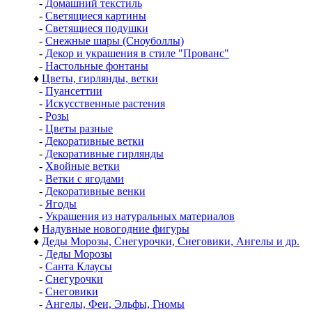
-
Домашний текстиль
-
Светящиеся картины
-
Светящиеся подушки
-
Снежные шары (Сноуболлы)
-
Декор и украшения в стиле "Прованс"
-
Настольные фонтаны
♦
Цветы, гирлянды, ветки
-
Пуансеттии
-
Искусственные растения
-
Розы
-
Цветы разные
-
Декоративные ветки
-
Декоративные гирлянды
-
Хвойные ветки
-
Ветки с ягодами
-
Декоративные венки
-
Ягоды
-
Украшения из натуральных материалов
♦
Надувные новогодние фигуры
♦
Деды Морозы, Снегурочки, Снеговики, Ангелы и др.
-
Деды Морозы
-
Санта Клаусы
-
Снегурочки
-
Снеговики
-
Ангелы, Феи, Эльфы, Гномы