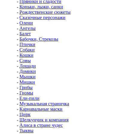
-
Пряники и сладости
-
Коньки, лыжи, санки
-
Рождественские сюжеты
-
Сказочные персонажи
-
Олени
-
Ангелы
-
Балет
-
Бабочки, Стрекозы
-
Птички
-
Собаки
-
Кошки
-
Совы
-
Лошади
-
Домики
-
Мышки
-
Мишки
-
Грибы
-
Гномы
-
Ели-пили
-
Музыкальная страничка
-
Карнавальные маски
-
Цирк
-
Щелкунчик и компания
-
Алиса в стране чудес
-
Тыквы