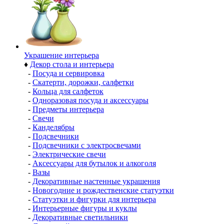
Украшение интерьера
♦
Декор стола и интерьера
-
Посуда и сервировка
-
Скатерти, дорожки, салфетки
-
Кольца для салфеток
-
Одноразовая посуда и аксессуары
-
Предметы интерьера
-
Свечи
-
Канделябры
-
Подсвечники
-
Подсвечники с электросвечами
-
Электрические свечи
-
Аксессуары для бутылок и алкоголя
-
Вазы
-
Декоративные настенные украшения
-
Новогодние и рождественские статуэтки
-
Статуэтки и фигурки для интерьера
-
Интерьерные фигуры и куклы
-
Декоративные светильники