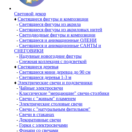
Световой декор
♦
Светящиеся фигуры и композиции
-
Светящиеся фигуры из акрила
-
Светящиеся фигуры из акриловых нитей
-
Светодиодные фигуры и композиции
-
Светящиеся и анимационные ОЛЕНИ
-
Светящиеся и анимационные САНТЫ и
СНЕГОВИКИ
-
Надувные новогодние фигуры
-
Снежная коллекция с подсветкой
♦
Светящиеся деревья
-
Светящиеся мини деревца до 90 см
-
Светящиеся деревья 1-3 м
♦
Электрические свечи и подсвечники
-
Чайные электросвечи
-
Классические "мерцающие" свечи-столбики
-
Свечи с "живым" пламенем
-
Электрические столовые свечи
-
Свечи с "натуральным фитильком"
-
Свечи в стаканах
-
Декоративные свечи
-
Горки с электросвечами
-
Фонари со свечами