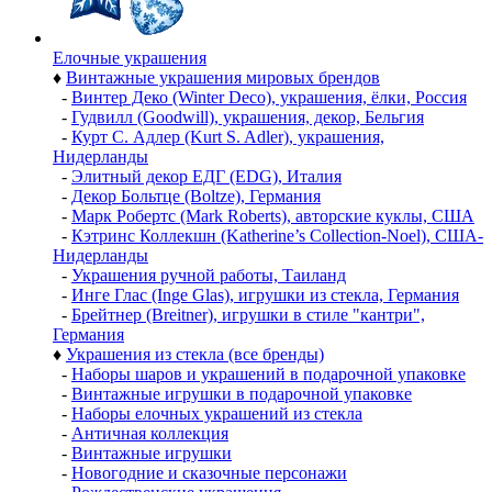
Елочные украшения
♦
Винтажные украшения мировых брендов
-
Винтер Деко (Winter Deco), украшения, ёлки, Россия
-
Гудвилл (Goodwill), украшения, декор, Бельгия
-
Курт С. Адлер (Kurt S. Adler), украшения,
Нидерланды
-
Элитный декор ЕДГ (EDG), Италия
-
Декор Больтце (Boltze), Германия
-
Марк Робертс (Mark Roberts), авторские куклы, США
-
Кэтринс Коллекшн (Katherine’s Collection-Noel), США-
Нидерланды
-
Украшения ручной работы, Таиланд
-
Инге Глас (Inge Glas), игрушки из стекла, Германия
-
Брейтнер (Breitner), игрушки в стиле "кантри",
Германия
♦
Украшения из стекла (все бренды)
-
Наборы шаров и украшений в подарочной упаковке
-
Винтажные игрушки в подарочной упаковке
-
Наборы елочных украшений из стекла
-
Античная коллекция
-
Винтажные игрушки
-
Новогодние и сказочные персонажи