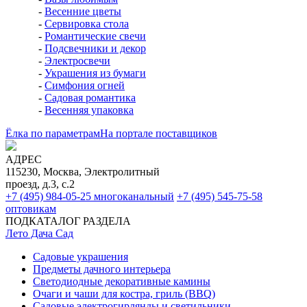
-
Весенние цветы
-
Сервировка стола
-
Романтические свечи
-
Подсвечники и декор
-
Электросвечи
-
Украшения из бумаги
-
Симфония огней
-
Садовая романтика
-
Весенняя упаковка
Ёлка по параметрам
На портале поставщиков
АДРЕС
115230, Москва, Электролитный
проезд, д.3, с.2
+7 (495) 984-05-25
многоканальный
+7 (495) 545-75-58
оптовикам
ПОДКАТАЛОГ РАЗДЕЛА
Лето Дача Сад
Садовые украшения
Предметы дачного интерьера
Светодиодные декоративные камины
Очаги и чаши для костра, гриль (BBQ)
Садовые электрогирлянды и светильники