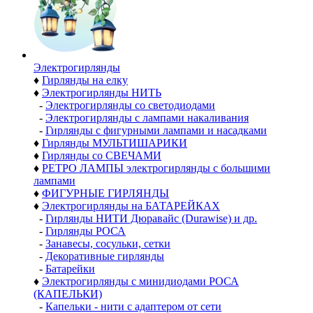
Электро­гирлянды
♦
Гирлянды на елку
♦
Электрогирлянды НИТЬ
-
Электрогирлянды со светодиодами
-
Электрогирлянды с лампами накаливания
-
Гирлянды с фигурными лампами и насадками
♦
Гирлянды МУЛЬТИШАРИКИ
♦
Гирлянды со СВЕЧАМИ
♦
РЕТРО ЛАМПЫ электрогирлянды с большими
лампами
♦
ФИГУРНЫЕ ГИРЛЯНДЫ
♦
Электрогирлянды на БАТАРЕЙКАХ
-
Гирлянды НИТИ Дюравайс (Durawise) и др.
-
Гирлянды РОСА
-
Занавесы, сосульки, сетки
-
Декоративные гирлянды
-
Батарейки
♦
Электрогирлянды с минидиодами РОСА
(КАПЕЛЬКИ)
-
Капельки - нити с адаптером от сети