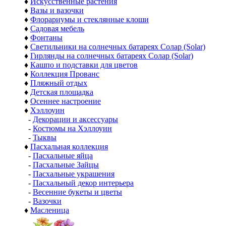
♦
Искусственные растения
♦
Вазы и вазочки
♦
Флорариумы и стеклянные клоши
♦
Садовая мебель
♦
Фонтаны
♦
Светильники на солнечных батареях Солар (Solar)
♦
Гирлянды на солнечных батареях Солар (Solar)
♦
Кашпо и подставки для цветов
♦
Коллекция Прованс
♦
Пляжный отдых
♦
Детская площадка
♦
Осеннее настроение
♦
Хэллоуин
-
Декорации и аксессуары
-
Костюмы на Хэллоуин
-
Тыквы
♦
Пасхальная коллекция
-
Пасхальные яйца
-
Пасхальные Зайцы
-
Пасхальные украшения
-
Пасхальный декор интерьера
-
Весенние букеты и цветы
-
Вазочки
♦
Масленица