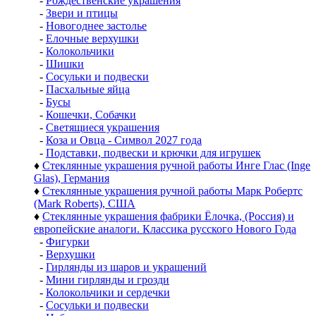
-
Рождественские украшения
-
Звери и птицы
-
Новогоднее застолье
-
Елочные верхушки
-
Колокольчики
-
Шишки
-
Сосульки и подвески
-
Пасхальные яйца
-
Бусы
-
Кошечки, Собачки
-
Светящиеся украшения
-
Коза и Овца - Символ 2027 года
-
Подставки, подвески и крючки для игрушек
♦
Стеклянные украшения ручной работы Инге Глас (Inge
Glas), Германия
♦
Стеклянные украшения ручной работы Марк Робертс
(Mark Roberts), США
♦
Стеклянные украшения фабрики Ёлочка, (Россия) и
европейские аналоги. Классика русского Нового Года
-
Фигурки
-
Верхушки
-
Гирлянды из шаров и украшений
-
Мини гирлянды и грозди
-
Колокольчики и сердечки
-
Сосульки и подвески