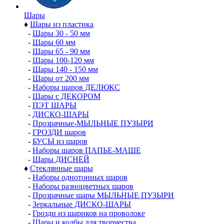
Шары
♦
Шары из пластика
-
Шары 30 - 50 мм
-
Шары 60 мм
-
Шары 65 - 90 мм
-
Шары 100-120 мм
-
Шары 140 - 150 мм
-
Шары от 200 мм
-
Наборы шаров ДЕЛЮКС
-
Шары с ДЕКОРОМ
-
ПЭТ ШАРЫ
-
ДИСКО-ШАРЫ
-
Прозрачные-МЫЛЬНЫЕ ПУЗЫРИ
-
ГРОЗДИ шаров
-
БУСЫ из шаров
-
Наборы шаров ПАПЬЕ-МАШЕ
-
Шары ДИСНЕЙ
♦
Стеклянные шары
-
Наборы однотонных шаров
-
Наборы разноцветных шаров
-
Прозрачные шары МЫЛЬНЫЕ ПУЗЫРИ
-
Зеркальные ДИСКО-ШАРЫ
-
Грозди из шариков на проволоке
-
Шары и колбы для творчества