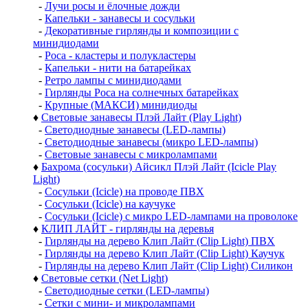
-
Лучи росы и ёлочные дожди
-
Капельки - занавесы и сосульки
-
Декоративные гирлянды и композиции с
минидиодами
-
Роса - кластеры и полукластеры
-
Капельки - нити на батарейках
-
Ретро лампы с минидиодами
-
Гирлянды Роса на солнечных батарейках
-
Крупные (МАКСИ) минидиоды
♦
Световые занавесы Плэй Лайт (Play Light)
-
Светодиодные занавесы (LED-лампы)
-
Светодиодные занавесы (микро LED-лампы)
-
Световые занавесы с микролампами
♦
Бахрома (сосульки) Айсикл Плэй Лайт (Icicle Play
Light)
-
Сосульки (Icicle) на проводе ПВХ
-
Сосульки (Icicle) на каучуке
-
Сосульки (Icicle) с микро LED-лампами на проволоке
♦
КЛИП ЛАЙТ - гирлянды на деревья
-
Гирлянды на дерево Клип Лайт (Clip Light) ПВХ
-
Гирлянды на дерево Клип Лайт (Clip Light) Каучук
-
Гирлянды на дерево Клип Лайт (Clip Light) Силикон
♦
Световые сетки (Net Light)
-
Светодиодные сетки (LED-лампы)
-
Сетки с мини- и микролампами