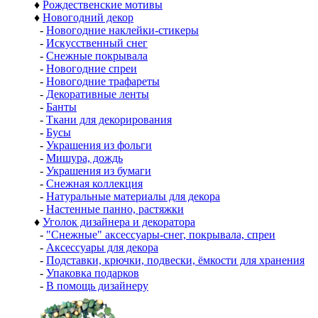
♦
Рождественские мотивы
♦
Новогодний декор
-
Новогодние наклейки-стикеры
-
Искусственный снег
-
Снежные покрывала
-
Новогодние спреи
-
Новогодние трафареты
-
Декоративные ленты
-
Банты
-
Ткани для декорирования
-
Бусы
-
Украшения из фольги
-
Мишура, дождь
-
Украшения из бумаги
-
Снежная коллекция
-
Натуральные материалы для декора
-
Настенные панно, растяжки
♦
Уголок дизайнера и декоратора
-
"Снежные" аксессуары-снег, покрывала, спреи
-
Аксессуары для декора
-
Подставки, крючки, подвески, ёмкости для хранения
-
Упаковка подарков
-
В помощь дизайнеру