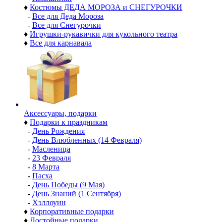
♦
Костюмы ДЕДА МОРОЗА и СНЕГУРОЧКИ
-
Все для Деда Мороза
-
Все для Снегурочки
♦
Игрушки-рукавички для кукольного театра
♦
Все для карнавала
Аксессуары, подарки
♦
Подарки к праздникам
-
День Рождения
-
День Влюбленных (14 Февраля)
-
Масленица
-
23 Февраля
-
8 Марта
-
Пасха
-
День Победы (9 Мая)
-
День Знаний (1 Сентября)
-
Хэллоуин
♦
Корпоративные подарки
♦
Достойные подарки