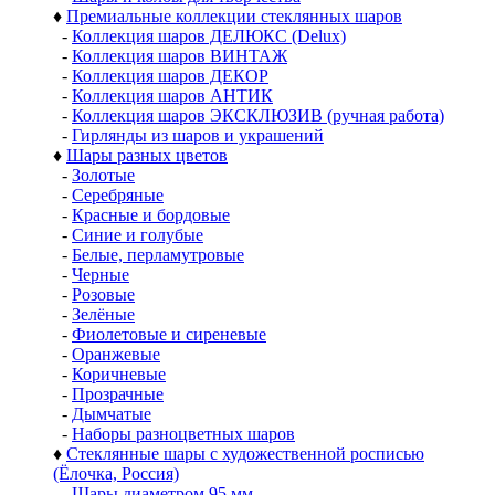
♦
Премиальные коллекции стеклянных шаров
-
Коллекция шаров ДЕЛЮКС (Delux)
-
Коллекция шаров ВИНТАЖ
-
Коллекция шаров ДЕКОР
-
Коллекция шаров АНТИК
-
Коллекция шаров ЭКСКЛЮЗИВ (ручная работа)
-
Гирлянды из шаров и украшений
♦
Шары разных цветов
-
Золотые
-
Серебряные
-
Красные и бордовые
-
Синие и голубые
-
Белые, перламутровые
-
Черные
-
Розовые
-
Зелёные
-
Фиолетовые и сиреневые
-
Оранжевые
-
Коричневые
-
Прозрачные
-
Дымчатые
-
Наборы разноцветных шаров
♦
Стеклянные шары с художественной росписью
(Ёлочка, Россия)
-
Шары диаметром 95 мм