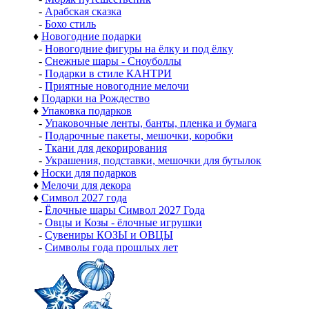
-
Арабская сказка
-
Бохо стиль
♦
Новогодние подарки
-
Новогодние фигуры на ёлку и под ёлку
-
Снежные шары - Сноуболлы
-
Подарки в стиле КАНТРИ
-
Приятные новогодние мелочи
♦
Подарки на Рождество
♦
Упаковка подарков
-
Упаковочные ленты, банты, пленка и бумага
-
Подарочные пакеты, мешочки, коробки
-
Ткани для декорирования
-
Украшения, подставки, мешочки для бутылок
♦
Носки для подарков
♦
Мелочи для декора
♦
Символ 2027 года
-
Ёлочные шары Символ 2027 Года
-
Овцы и Козы - ёлочные игрушки
-
Сувениры КОЗЫ и ОВЦЫ
-
Символы года прошлых лет