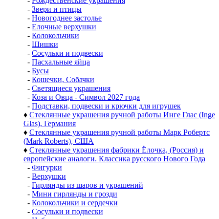
-
Рождественские украшения
-
Звери и птицы
-
Новогоднее застолье
-
Елочные верхушки
-
Колокольчики
-
Шишки
-
Сосульки и подвески
-
Пасхальные яйца
-
Бусы
-
Кошечки, Собачки
-
Светящиеся украшения
-
Коза и Овца - Символ 2027 года
-
Подставки, подвески и крючки для игрушек
♦
Стеклянные украшения ручной работы Инге Глас (Inge
Glas), Германия
♦
Стеклянные украшения ручной работы Марк Робертс
(Mark Roberts), США
♦
Стеклянные украшения фабрики Ёлочка, (Россия) и
европейские аналоги. Классика русского Нового Года
-
Фигурки
-
Верхушки
-
Гирлянды из шаров и украшений
-
Мини гирлянды и грозди
-
Колокольчики и сердечки
-
Сосульки и подвески