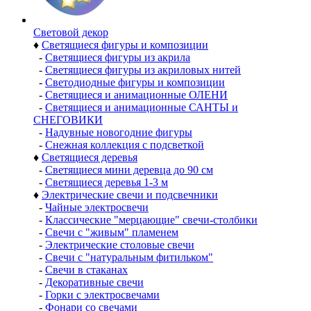
Световой декор
♦
Светящиеся фигуры и композиции
-
Светящиеся фигуры из акрила
-
Светящиеся фигуры из акриловых нитей
-
Светодиодные фигуры и композиции
-
Светящиеся и анимационные ОЛЕНИ
-
Светящиеся и анимационные САНТЫ и
СНЕГОВИКИ
-
Надувные новогодние фигуры
-
Снежная коллекция с подсветкой
♦
Светящиеся деревья
-
Светящиеся мини деревца до 90 см
-
Светящиеся деревья 1-3 м
♦
Электрические свечи и подсвечники
-
Чайные электросвечи
-
Классические "мерцающие" свечи-столбики
-
Свечи с "живым" пламенем
-
Электрические столовые свечи
-
Свечи с "натуральным фитильком"
-
Свечи в стаканах
-
Декоративные свечи
-
Горки с электросвечами
-
Фонари со свечами