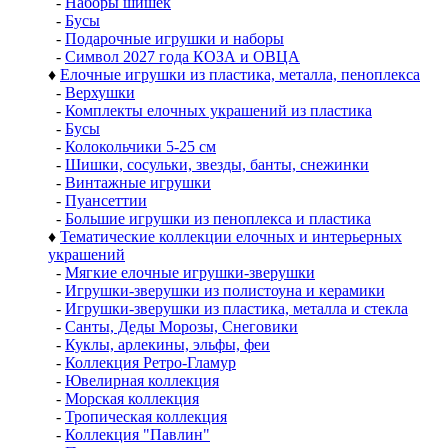
-
Наборы шишек
-
Бусы
-
Подарочные игрушки и наборы
-
Символ 2027 года КОЗА и ОВЦА
♦
Елочные игрушки из пластика, металла, пеноплекса
-
Верхушки
-
Комплекты елочных украшений из пластика
-
Бусы
-
Колокольчики 5-25 см
-
Шишки, сосульки, звезды, банты, снежинки
-
Винтажные игрушки
-
Пуансеттии
-
Большие игрушки из пеноплекса и пластика
♦
Тематические коллекции елочных и интерьерных
украшений
-
Мягкие елочные игрушки-зверушки
-
Игрушки-зверушки из полистоуна и керамики
-
Игрушки-зверушки из пластика, металла и стекла
-
Санты, Деды Морозы, Снеговики
-
Куклы, арлекины, эльфы, феи
-
Коллекция Ретро-Гламур
-
Ювелирная коллекция
-
Морская коллекция
-
Тропическая коллекция
-
Коллекция "Павлин"