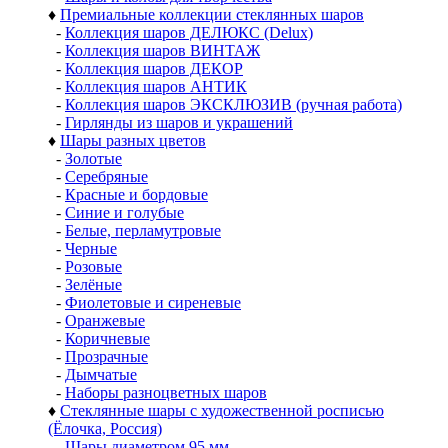
♦
Премиальные коллекции стеклянных шаров
-
Коллекция шаров ДЕЛЮКС (Delux)
-
Коллекция шаров ВИНТАЖ
-
Коллекция шаров ДЕКОР
-
Коллекция шаров АНТИК
-
Коллекция шаров ЭКСКЛЮЗИВ (ручная работа)
-
Гирлянды из шаров и украшений
♦
Шары разных цветов
-
Золотые
-
Серебряные
-
Красные и бордовые
-
Синие и голубые
-
Белые, перламутровые
-
Черные
-
Розовые
-
Зелёные
-
Фиолетовые и сиреневые
-
Оранжевые
-
Коричневые
-
Прозрачные
-
Дымчатые
-
Наборы разноцветных шаров
♦
Стеклянные шары с художественной росписью
(Ёлочка, Россия)
-
Шары диаметром 95 мм