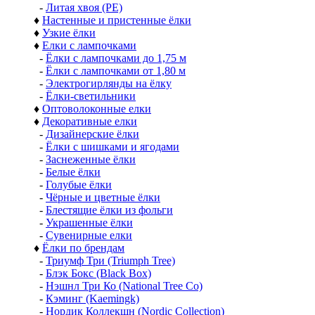
-
Литая хвоя (РЕ)
♦
Настенные и пристенные ёлки
♦
Узкие ёлки
♦
Елки с лампочками
-
Ёлки с лампочками до 1,75 м
-
Ёлки с лампочками от 1,80 м
-
Электрогирлянды на ёлку
-
Ёлки-светильники
♦
Оптоволоконные елки
♦
Декоративные елки
-
Дизайнерские ёлки
-
Ёлки с шишками и ягодами
-
Заснеженные ёлки
-
Белые ёлки
-
Голубые ёлки
-
Чёрные и цветные ёлки
-
Блестящие ёлки из фольги
-
Украшенные ёлки
-
Сувенирные елки
♦
Ёлки по брендам
-
Триумф Три (Triumph Tree)
-
Блэк Бокс (Black Box)
-
Нэшнл Три Ко (National Tree Co)
-
Кэминг (Kaemingk)
-
Нордик Коллекшн (Nordic Collection)