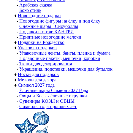
-
Арабская сказка
-
Бохо стиль
♦
Новогодние подарки
-
Новогодние фигуры на ёлку и под ёлку
-
Снежные шары - Сноуболлы
-
Подарки в стиле КАНТРИ
-
Приятные новогодние мелочи
♦
Подарки на Рождество
♦
Упаковка подарков
-
Упаковочные ленты, банты, пленка и бумага
-
Подарочные пакеты, мешочки, коробки
-
Ткани для декорирования
-
Украшения, подставки, мешочки для бутылок
♦
Носки для подарков
♦
Мелочи для декора
♦
Символ 2027 года
-
Ёлочные шары Символ 2027 Года
-
Овцы и Козы - ёлочные игрушки
-
Сувениры КОЗЫ и ОВЦЫ
-
Символы года прошлых лет