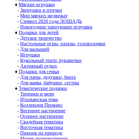
♦
Мягкие игрушки
-
Зверушки и птички
-
Мир мягких медвежат
-
Символ 2026 года ЛОШАДЬ
-
Новогодние танцующие игрушки
♦
Подарки для детей
-
Детское творчество
-
Настольные игры, паззлы, головоломки
-
Для малышей
-
Игрушки
-
Кукольный театр: рукавички
-
Активный отдых
♦
Подарки для семьи
-
Для папы, дедушки, брата
-
Для мамы, бабушки, сестры
♦
Тематические подарки
-
Тропики и море
-
Итальянская тема
-
Коллекция Прованс
-
Весеннее настроение
-
Осеннее настроение
-
Свадебная тематика
-
Восточная тематика
-
Пикник на природе
-
Моряк путешественик