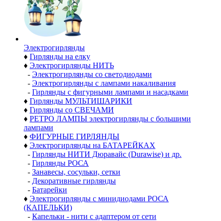
Электро­гирлянды
♦
Гирлянды на елку
♦
Электрогирлянды НИТЬ
-
Электрогирлянды со светодиодами
-
Электрогирлянды с лампами накаливания
-
Гирлянды с фигурными лампами и насадками
♦
Гирлянды МУЛЬТИШАРИКИ
♦
Гирлянды со СВЕЧАМИ
♦
РЕТРО ЛАМПЫ электрогирлянды с большими
лампами
♦
ФИГУРНЫЕ ГИРЛЯНДЫ
♦
Электрогирлянды на БАТАРЕЙКАХ
-
Гирлянды НИТИ Дюравайс (Durawise) и др.
-
Гирлянды РОСА
-
Занавесы, сосульки, сетки
-
Декоративные гирлянды
-
Батарейки
♦
Электрогирлянды с минидиодами РОСА
(КАПЕЛЬКИ)
-
Капельки - нити с адаптером от сети