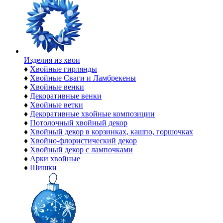
Изделия из хвои
♦
Хвойные гирлянды
♦
Хвойные Сваги и Ламбрекены
♦
Хвойные венки
♦
Декоративные венки
♦
Хвойные ветки
♦
Декоративные хвойные композиции
♦
Потолочный хвойный декор
♦
Хвойный декор в корзинках, кашпо, горшочках
♦
Хвойно-флористический декор
♦
Хвойный декор с лампочками
♦
Арки хвойные
♦
Шишки