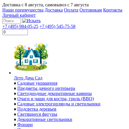
Доставка с
8 августа
, самовывоз с
7 августа
Наши преимущества
Доставка
Оплата
Оптовикам
Контакты
Личный кабинет
+7 (495) 984-05-25
+7 (495) 545-75-58
Лето Дача Сад
♦
Садовые украшения
♦
Предметы дачного интерьера
♦
Светодиодные декоративные камины
♦
Очаги и чаши для костра, гриль (BBQ)
♦
Садовые электрогирлянды и светильники
♦
Подсветка деревьев
♦
Светящиеся фигуры
♦
Декоративные светильники
♦
Фонари