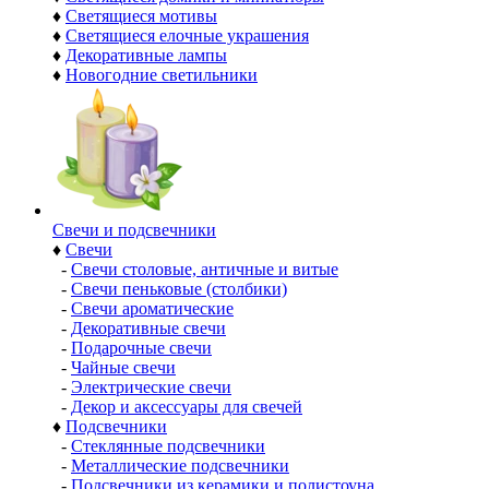
♦
Светящиеся мотивы
♦
Светящиеся елочные украшения
♦
Декоративные лампы
♦
Новогодние светильники
Свечи и подсвечники
♦
Свечи
-
Свечи столовые, античные и витые
-
Свечи пеньковые (столбики)
-
Свечи ароматические
-
Декоративные свечи
-
Подарочные свечи
-
Чайные свечи
-
Электрические свечи
-
Декор и аксессуары для свечей
♦
Подсвечники
-
Стеклянные подсвечники
-
Металлические подсвечники
-
Подсвечники из керамики и полистоуна