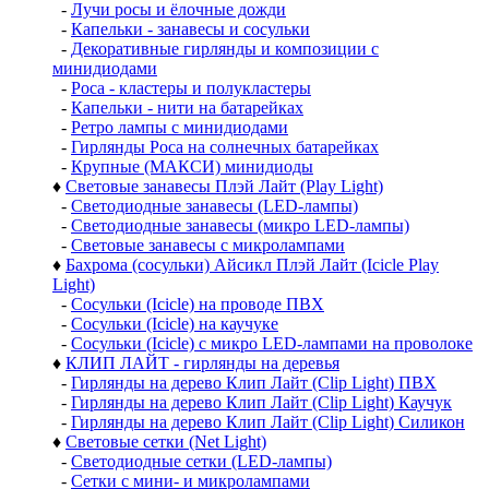
-
Лучи росы и ёлочные дожди
-
Капельки - занавесы и сосульки
-
Декоративные гирлянды и композиции с
минидиодами
-
Роса - кластеры и полукластеры
-
Капельки - нити на батарейках
-
Ретро лампы с минидиодами
-
Гирлянды Роса на солнечных батарейках
-
Крупные (МАКСИ) минидиоды
♦
Световые занавесы Плэй Лайт (Play Light)
-
Светодиодные занавесы (LED-лампы)
-
Светодиодные занавесы (микро LED-лампы)
-
Световые занавесы с микролампами
♦
Бахрома (сосульки) Айсикл Плэй Лайт (Icicle Play
Light)
-
Сосульки (Icicle) на проводе ПВХ
-
Сосульки (Icicle) на каучуке
-
Сосульки (Icicle) с микро LED-лампами на проволоке
♦
КЛИП ЛАЙТ - гирлянды на деревья
-
Гирлянды на дерево Клип Лайт (Clip Light) ПВХ
-
Гирлянды на дерево Клип Лайт (Clip Light) Каучук
-
Гирлянды на дерево Клип Лайт (Clip Light) Силикон
♦
Световые сетки (Net Light)
-
Светодиодные сетки (LED-лампы)
-
Сетки с мини- и микролампами