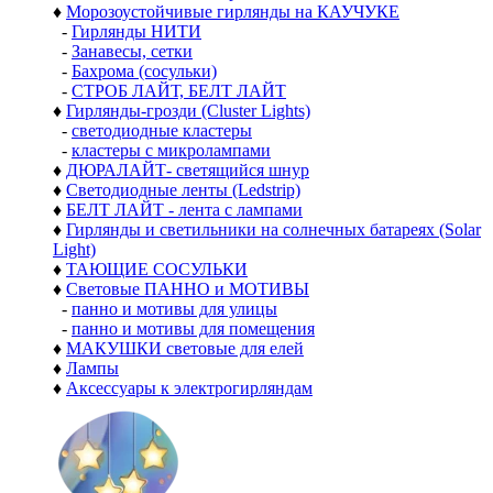
♦
Морозоустойчивые гирлянды на КАУЧУКЕ
-
Гирлянды НИТИ
-
Занавесы, сетки
-
Бахрома (сосульки)
-
СТРОБ ЛАЙТ, БЕЛТ ЛАЙТ
♦
Гирлянды-грозди (Cluster Lights)
-
светодиодные кластеры
-
кластеры с микролампами
♦
ДЮРАЛАЙТ- светящийся шнур
♦
Светодиодные ленты (Ledstrip)
♦
БЕЛТ ЛАЙТ - лента с лампами
♦
Гирлянды и светильники на солнечных батареях (Solar
Light)
♦
ТАЮЩИЕ СОСУЛЬКИ
♦
Световые ПАННО и МОТИВЫ
-
панно и мотивы для улицы
-
панно и мотивы для помещения
♦
МАКУШКИ световые для елей
♦
Лампы
♦
Аксессуары к электрогирляндам