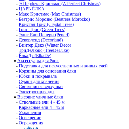
-
Э Перфект Кристмас (A Perfect Christmas)
-
ЦАРЬ ЁЛКА
-
Макс Кристмас (Max Christmas)
-
Беатрис Морозко (Beatrees Morozko)
-
Кристал Трис (Crystal Trees)
-
Грин Трис (Green Trees)
-
Элит Ели Пенери (Peneri)
-
Декорленд (Decorland)
-
Винтер Деко (Winter Deco)
-
ТриДеЛюкс (TreeDeLuxe)
-
ЁлкаДэ (ElkaDe)
♦
Аксессуары для ёлок
-
Подставки для искусственных и живых елей
-
Корзины для основания ёлки
-
Юбки и покрывала
-
Сумки для хранения
-
Светящиеся верхушки
-
Электрогирлянды
♦
Высокие уличные ёлки
-
Ствольные ели 4 - 45 м
-
Каркасные ели 4 - 45 м
-
Украшения
-
Освещение
-
Ограждения