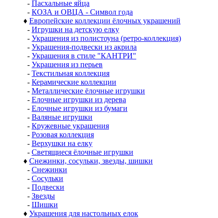
-
Пасхальные яйца
-
КОЗА и ОВЦА - Символ года
♦
Европейские коллекции ёлочных украшений
-
Игрушки на детскую елку
-
Украшения из полистоуна (ретро-коллекция)
-
Украшения-подвески из акрила
-
Украшения в стиле "КАНТРИ"
-
Украшения из перьев
-
Текстильная коллекция
-
Керамические коллекции
-
Металлические ёлочные игрушки
-
Елочные игрушки из дерева
-
Елочные игрушки из бумаги
-
Валяные игрушки
-
Кружевные украшения
-
Розовая коллекция
-
Верхушки на елку
-
Светящиеся ёлочные игрушки
♦
Снежинки, сосульки, звезды, шишки
-
Снежинки
-
Сосульки
-
Подвески
-
Звезды
-
Шишки
♦
Украшения для настольных елок