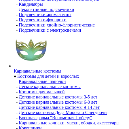
-
Канделябры
-
Декоративные подсвечники
-
Подсвечники-аромалампы
-
Подсвечники-фонарики
-
Подсвечники хвойно-флористические
-
Подсвечники с электросвечами
Карнавальные костюмы
♦
Костюмы для детей и взрослых
-
Карнавальные шапочки
-
Легкие карнавальные костюмы
-
Костюмы для малышей
-
Детские карнавальные костюмы 3-5 лет
-
Детские карнавальные костюмы 6-8 лет
-
Детские карнавальные костюмы 9-14 лет
-
Детские костюмы Деда Мороза и Снегурочи
-
Военная форма "Вспоминая Победу"
-
Карнавальные колпаки, маски, ободки, аксессуары
-
Кокошники