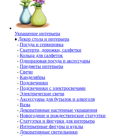
Украшение интерьера
♦
Декор стола и интерьера
-
Посуда и сервировка
-
Скатерти, дорожки, салфетки
-
Кольца для салфеток
-
Одноразовая посуда и аксессуары
-
Предметы интерьера
-
Свечи
-
Канделябры
-
Подсвечники
-
Подсвечники с электросвечами
-
Электрические свечи
-
Аксессуары для бутылок и алкоголя
-
Вазы
-
Декоративные настенные украшения
-
Новогодние и рождественские статуэтки
-
Статуэтки и фигурки для интерьера
-
Интерьерные фигуры и куклы
-
Декоративные светильники