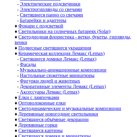
-
Электрические подсвечники
-
Электрогирлянды со свечами
-
Светящиеся панно со свечами
-
Батарейки и адаптеры
♦
Фонари с подсветкой
♦
Светильники на солнечных батареях (Solar)
♦
Светодиодная флористика - ветки, букеты, гирлянды,
венки
♦
Подвесные светящиеся украшения
♦
Керамическая коллекция Лемакс (Lemax)
-
Светящиеся домики Лемакс (Lemax)
-
Фасады
-
Музыкально-анимационные композиции
-
Настольные сюжетные миниатюры
-
Фигурки людей и животных
-
Декоративные элементы Лемакс (Lemax)
-
Аксессуары Лемакс (Lemax)
♦
Елки с лампочками
♦
Оптоволоконные елки
♦
Светодинамические и музыкальные композиции
♦
Деревянные новогодние светильники
♦
Светящиеся объёмные декорации
♦
Деревянные горки
♦
Светящиеся картины
♦
Светящиеся домики и миниатюры