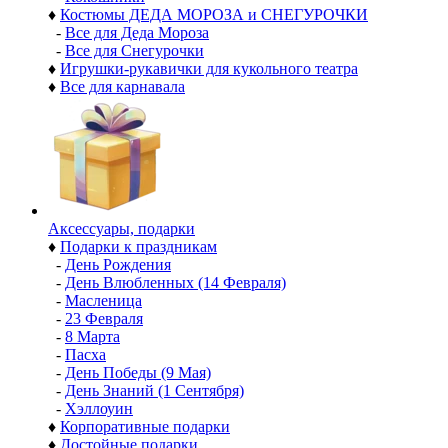
♦
Костюмы ДЕДА МОРОЗА и СНЕГУРОЧКИ
-
Все для Деда Мороза
-
Все для Снегурочки
♦
Игрушки-рукавички для кукольного театра
♦
Все для карнавала
Аксессуары, подарки
♦
Подарки к праздникам
-
День Рождения
-
День Влюбленных (14 Февраля)
-
Масленица
-
23 Февраля
-
8 Марта
-
Пасха
-
День Победы (9 Мая)
-
День Знаний (1 Сентября)
-
Хэллоуин
♦
Корпоративные подарки
♦
Достойные подарки