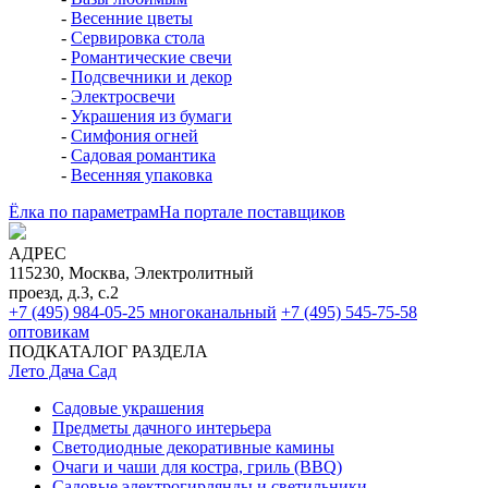
-
Весенние цветы
-
Сервировка стола
-
Романтические свечи
-
Подсвечники и декор
-
Электросвечи
-
Украшения из бумаги
-
Симфония огней
-
Садовая романтика
-
Весенняя упаковка
Ёлка по параметрам
На портале поставщиков
АДРЕС
115230, Москва, Электролитный
проезд, д.3, с.2
+7 (495) 984-05-25
многоканальный
+7 (495) 545-75-58
оптовикам
ПОДКАТАЛОГ РАЗДЕЛА
Лето Дача Сад
Садовые украшения
Предметы дачного интерьера
Светодиодные декоративные камины
Очаги и чаши для костра, гриль (BBQ)
Садовые электрогирлянды и светильники