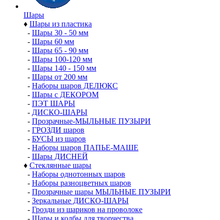
Шары
♦
Шары из пластика
-
Шары 30 - 50 мм
-
Шары 60 мм
-
Шары 65 - 90 мм
-
Шары 100-120 мм
-
Шары 140 - 150 мм
-
Шары от 200 мм
-
Наборы шаров ДЕЛЮКС
-
Шары с ДЕКОРОМ
-
ПЭТ ШАРЫ
-
ДИСКО-ШАРЫ
-
Прозрачные-МЫЛЬНЫЕ ПУЗЫРИ
-
ГРОЗДИ шаров
-
БУСЫ из шаров
-
Наборы шаров ПАПЬЕ-МАШЕ
-
Шары ДИСНЕЙ
♦
Стеклянные шары
-
Наборы однотонных шаров
-
Наборы разноцветных шаров
-
Прозрачные шары МЫЛЬНЫЕ ПУЗЫРИ
-
Зеркальные ДИСКО-ШАРЫ
-
Грозди из шариков на проволоке
-
Шары и колбы для творчества