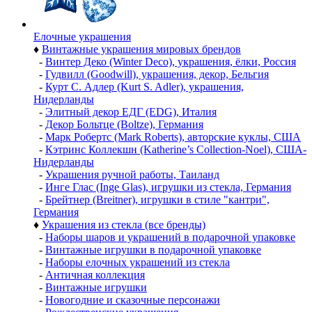
Елочные украшения
♦
Винтажные украшения мировых брендов
-
Винтер Деко (Winter Deco), украшения, ёлки, Россия
-
Гудвилл (Goodwill), украшения, декор, Бельгия
-
Курт С. Адлер (Kurt S. Adler), украшения,
Нидерланды
-
Элитный декор ЕДГ (EDG), Италия
-
Декор Больтце (Boltze), Германия
-
Марк Робертс (Mark Roberts), авторские куклы, США
-
Кэтринс Коллекшн (Katherine’s Collection-Noel), США-
Нидерланды
-
Украшения ручной работы, Таиланд
-
Инге Глас (Inge Glas), игрушки из стекла, Германия
-
Брейтнер (Breitner), игрушки в стиле "кантри",
Германия
♦
Украшения из стекла (все бренды)
-
Наборы шаров и украшений в подарочной упаковке
-
Винтажные игрушки в подарочной упаковке
-
Наборы елочных украшений из стекла
-
Античная коллекция
-
Винтажные игрушки
-
Новогодние и сказочные персонажи