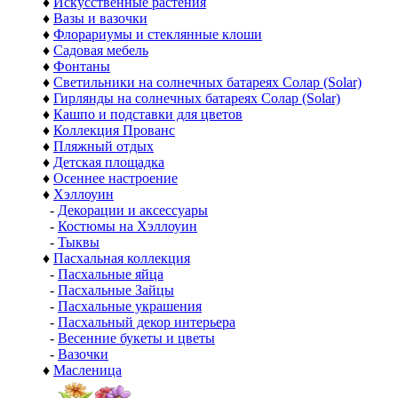
♦
Искусственные растения
♦
Вазы и вазочки
♦
Флорариумы и стеклянные клоши
♦
Садовая мебель
♦
Фонтаны
♦
Светильники на солнечных батареях Солар (Solar)
♦
Гирлянды на солнечных батареях Солар (Solar)
♦
Кашпо и подставки для цветов
♦
Коллекция Прованс
♦
Пляжный отдых
♦
Детская площадка
♦
Осеннее настроение
♦
Хэллоуин
-
Декорации и аксессуары
-
Костюмы на Хэллоуин
-
Тыквы
♦
Пасхальная коллекция
-
Пасхальные яйца
-
Пасхальные Зайцы
-
Пасхальные украшения
-
Пасхальный декор интерьера
-
Весенние букеты и цветы
-
Вазочки
♦
Масленица