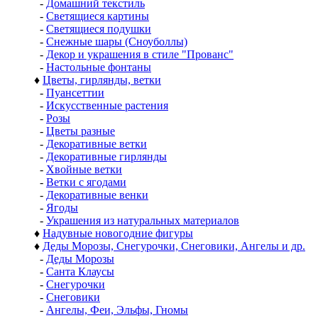
-
Домашний текстиль
-
Светящиеся картины
-
Светящиеся подушки
-
Снежные шары (Сноуболлы)
-
Декор и украшения в стиле "Прованс"
-
Настольные фонтаны
♦
Цветы, гирлянды, ветки
-
Пуансеттии
-
Искусственные растения
-
Розы
-
Цветы разные
-
Декоративные ветки
-
Декоративные гирлянды
-
Хвойные ветки
-
Ветки с ягодами
-
Декоративные венки
-
Ягоды
-
Украшения из натуральных материалов
♦
Надувные новогодние фигуры
♦
Деды Морозы, Снегурочки, Снеговики, Ангелы и др.
-
Деды Морозы
-
Санта Клаусы
-
Снегурочки
-
Снеговики
-
Ангелы, Феи, Эльфы, Гномы