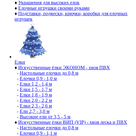
♦
Украшения для высоких елок
♦
Елочные игрушки своими руками
♦
Подставки, подвески, крючки, коробки для елочных
игрушек
Елки
♦
Искусственные ёлки ЭКОНОМ - хвоя ПВХ
-
Настольные елочки до 0,8 м
-
Елочки 0,9 - 1,0 м
-
Елки 1,2 - 1,4 м
-
Елки 1,5 - 1,7 м
-
Елки 1,8 - 1,9 м
-
Елки 2,0 - 2,2 м
-
Елки 2,3 - 2,6 м
-
Ели 2,7 - 3,0 м
-
Высокие ели от 3,5 - 5 м
♦
Искусственные ёлки ВИП (VIP) - хвоя леска и ПВХ
-
Настольные елочки до 0,8 м
-
Елочки 0,9 - 1,1 м