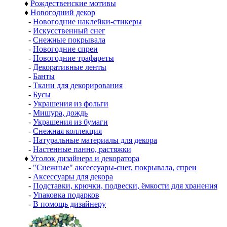
♦
Рождественские мотивы
♦
Новогодний декор
-
Новогодние наклейки-стикеры
-
Искусственный снег
-
Снежные покрывала
-
Новогодние спреи
-
Новогодние трафареты
-
Декоративные ленты
-
Банты
-
Ткани для декорирования
-
Бусы
-
Украшения из фольги
-
Мишура, дождь
-
Украшения из бумаги
-
Снежная коллекция
-
Натуральные материалы для декора
-
Настенные панно, растяжки
♦
Уголок дизайнера и декоратора
-
"Снежные" аксессуары-снег, покрывала, спреи
-
Аксессуары для декора
-
Подставки, крючки, подвески, ёмкости для хранения
-
Упаковка подарков
-
В помощь дизайнеру