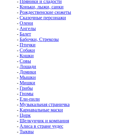
-
Пряники и сладости
-
Коньки, лыжи, санки
-
Рождественские сюжеты
-
Сказочные персонажи
-
Олени
-
Ангелы
-
Балет
-
Бабочки, Стрекозы
-
Птички
-
Собаки
-
Кошки
-
Совы
-
Лошади
-
Домики
-
Мышки
-
Мишки
-
Грибы
-
Гномы
-
Ели-пили
-
Музыкальная страничка
-
Карнавальные маски
-
Цирк
-
Щелкунчик и компания
-
Алиса в стране чудес
-
Тыквы