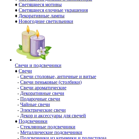
♦
Светящиеся мотивы
♦
Светящиеся елочные украшения
♦
Декоративные лампы
♦
Новогодние светильники
Свечи и подсвечники
♦
Свечи
-
Свечи столовые, античные и витые
-
Свечи пеньковые (столбики)
-
Свечи ароматические
-
Декоративные свечи
-
Подарочные свечи
-
Чайные свечи
-
Электрические свечи
-
Декор и аксессуары для свечей
♦
Подсвечники
-
Стеклянные подсвечники
-
Металлические подсвечники
-
Подсвечники из керамики и полистоуна