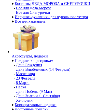
♦
Костюмы ДЕДА МОРОЗА и СНЕГУРОЧКИ
-
Все для Деда Мороза
-
Все для Снегурочки
♦
Игрушки-рукавички для кукольного театра
♦
Все для карнавала
Аксессуары, подарки
♦
Подарки к праздникам
-
День Рождения
-
День Влюбленных (14 Февраля)
-
Масленица
-
23 Февраля
-
8 Марта
-
Пасха
-
День Победы (9 Мая)
-
День Знаний (1 Сентября)
-
Хэллоуин
♦
Корпоративные подарки
♦
Достойные подарки