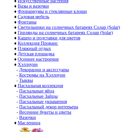
♦
Искусственные растения
♦
Вазы и вазочки
♦
Флорариумы и стеклянные клоши
♦
Садовая мебель
♦
Фонтаны
♦
Светильники на солнечных батареях Солар (Solar)
♦
Гирлянды на солнечных батареях Солар (Solar)
♦
Кашпо и подставки для цветов
♦
Коллекция Прованс
♦
Пляжный отдых
♦
Детская площадка
♦
Осеннее настроение
♦
Хэллоуин
-
Декорации и аксессуары
-
Костюмы на Хэллоуин
-
Тыквы
♦
Пасхальная коллекция
-
Пасхальные яйца
-
Пасхальные Зайцы
-
Пасхальные украшения
-
Пасхальный декор интерьера
-
Весенние букеты и цветы
-
Вазочки
♦
Масленица