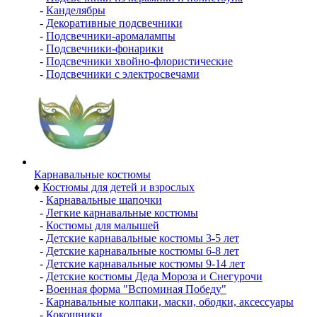
-
Канделябры
-
Декоративные подсвечники
-
Подсвечники-аромалампы
-
Подсвечники-фонарики
-
Подсвечники хвойно-флористические
-
Подсвечники с электросвечами
Карнавальные костюмы
♦
Костюмы для детей и взрослых
-
Карнавальные шапочки
-
Легкие карнавальные костюмы
-
Костюмы для малышей
-
Детские карнавальные костюмы 3-5 лет
-
Детские карнавальные костюмы 6-8 лет
-
Детские карнавальные костюмы 9-14 лет
-
Детские костюмы Деда Мороза и Снегурочи
-
Военная форма "Вспоминая Победу"
-
Карнавальные колпаки, маски, ободки, аксессуары
-
Кокошники