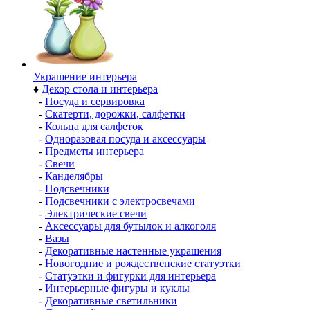
Украшение интерьера
♦
Декор стола и интерьера
-
Посуда и сервировка
-
Скатерти, дорожки, салфетки
-
Кольца для салфеток
-
Одноразовая посуда и аксессуары
-
Предметы интерьера
-
Свечи
-
Канделябры
-
Подсвечники
-
Подсвечники с электросвечами
-
Электрические свечи
-
Аксессуары для бутылок и алкоголя
-
Вазы
-
Декоративные настенные украшения
-
Новогодние и рождественские статуэтки
-
Статуэтки и фигурки для интерьера
-
Интерьерные фигуры и куклы
-
Декоративные светильники