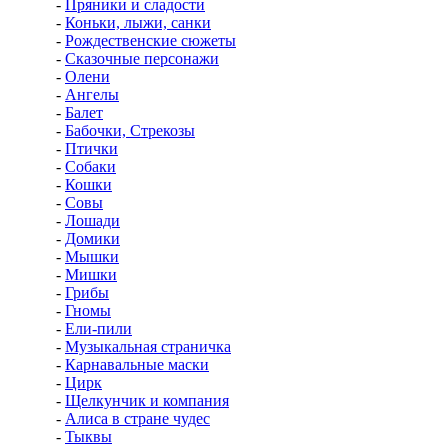
-
Пряники и сладости
-
Коньки, лыжи, санки
-
Рождественские сюжеты
-
Сказочные персонажи
-
Олени
-
Ангелы
-
Балет
-
Бабочки, Стрекозы
-
Птички
-
Собаки
-
Кошки
-
Совы
-
Лошади
-
Домики
-
Мышки
-
Мишки
-
Грибы
-
Гномы
-
Ели-пили
-
Музыкальная страничка
-
Карнавальные маски
-
Цирк
-
Щелкунчик и компания
-
Алиса в стране чудес
-
Тыквы