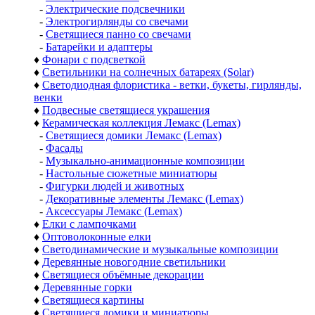
-
Электрические подсвечники
-
Электрогирлянды со свечами
-
Светящиеся панно со свечами
-
Батарейки и адаптеры
♦
Фонари с подсветкой
♦
Светильники на солнечных батареях (Solar)
♦
Светодиодная флористика - ветки, букеты, гирлянды,
венки
♦
Подвесные светящиеся украшения
♦
Керамическая коллекция Лемакс (Lemax)
-
Светящиеся домики Лемакс (Lemax)
-
Фасады
-
Музыкально-анимационные композиции
-
Настольные сюжетные миниатюры
-
Фигурки людей и животных
-
Декоративные элементы Лемакс (Lemax)
-
Аксессуары Лемакс (Lemax)
♦
Елки с лампочками
♦
Оптоволоконные елки
♦
Светодинамические и музыкальные композиции
♦
Деревянные новогодние светильники
♦
Светящиеся объёмные декорации
♦
Деревянные горки
♦
Светящиеся картины
♦
Светящиеся домики и миниатюры