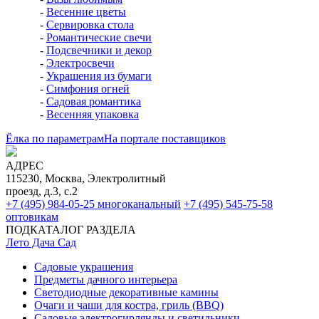
-
Весенние цветы
-
Сервировка стола
-
Романтические свечи
-
Подсвечники и декор
-
Электросвечи
-
Украшения из бумаги
-
Симфония огней
-
Садовая романтика
-
Весенняя упаковка
Ёлка по параметрам
На портале поставщиков
АДРЕС
115230, Москва, Электролитный
проезд, д.3, с.2
+7 (495) 984-05-25
многоканальный
+7 (495) 545-75-58
оптовикам
ПОДКАТАЛОГ РАЗДЕЛА
Лето Дача Сад
Садовые украшения
Предметы дачного интерьера
Светодиодные декоративные камины
Очаги и чаши для костра, гриль (BBQ)
Садовые электрогирлянды и светильники