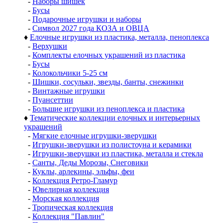
-
Наборы шишек
-
Бусы
-
Подарочные игрушки и наборы
-
Символ 2027 года КОЗА и ОВЦА
♦
Елочные игрушки из пластика, металла, пеноплекса
-
Верхушки
-
Комплекты елочных украшений из пластика
-
Бусы
-
Колокольчики 5-25 см
-
Шишки, сосульки, звезды, банты, снежинки
-
Винтажные игрушки
-
Пуансеттии
-
Большие игрушки из пеноплекса и пластика
♦
Тематические коллекции елочных и интерьерных
украшений
-
Мягкие елочные игрушки-зверушки
-
Игрушки-зверушки из полистоуна и керамики
-
Игрушки-зверушки из пластика, металла и стекла
-
Санты, Деды Морозы, Снеговики
-
Куклы, арлекины, эльфы, феи
-
Коллекция Ретро-Гламур
-
Ювелирная коллекция
-
Морская коллекция
-
Тропическая коллекция
-
Коллекция "Павлин"