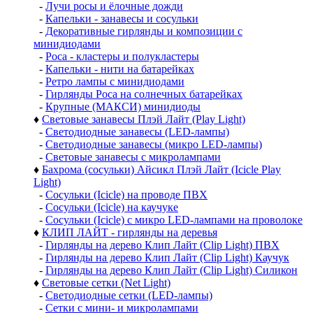
-
Лучи росы и ёлочные дожди
-
Капельки - занавесы и сосульки
-
Декоративные гирлянды и композиции с
минидиодами
-
Роса - кластеры и полукластеры
-
Капельки - нити на батарейках
-
Ретро лампы с минидиодами
-
Гирлянды Роса на солнечных батарейках
-
Крупные (МАКСИ) минидиоды
♦
Световые занавесы Плэй Лайт (Play Light)
-
Светодиодные занавесы (LED-лампы)
-
Светодиодные занавесы (микро LED-лампы)
-
Световые занавесы с микролампами
♦
Бахрома (сосульки) Айсикл Плэй Лайт (Icicle Play
Light)
-
Сосульки (Icicle) на проводе ПВХ
-
Сосульки (Icicle) на каучуке
-
Сосульки (Icicle) с микро LED-лампами на проволоке
♦
КЛИП ЛАЙТ - гирлянды на деревья
-
Гирлянды на дерево Клип Лайт (Clip Light) ПВХ
-
Гирлянды на дерево Клип Лайт (Clip Light) Каучук
-
Гирлянды на дерево Клип Лайт (Clip Light) Силикон
♦
Световые сетки (Net Light)
-
Светодиодные сетки (LED-лампы)
-
Сетки с мини- и микролампами