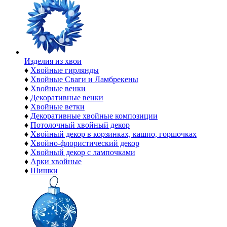
Изделия из хвои
♦
Хвойные гирлянды
♦
Хвойные Сваги и Ламбрекены
♦
Хвойные венки
♦
Декоративные венки
♦
Хвойные ветки
♦
Декоративные хвойные композиции
♦
Потолочный хвойный декор
♦
Хвойный декор в корзинках, кашпо, горшочках
♦
Хвойно-флористический декор
♦
Хвойный декор с лампочками
♦
Арки хвойные
♦
Шишки