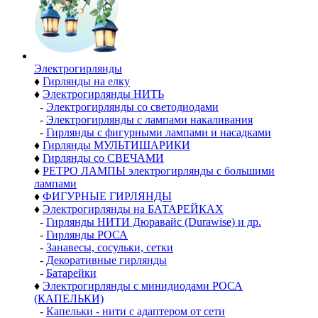
Электро­гирлянды
♦
Гирлянды на елку
♦
Электрогирлянды НИТЬ
-
Электрогирлянды со светодиодами
-
Электрогирлянды с лампами накаливания
-
Гирлянды с фигурными лампами и насадками
♦
Гирлянды МУЛЬТИШАРИКИ
♦
Гирлянды со СВЕЧАМИ
♦
РЕТРО ЛАМПЫ электрогирлянды с большими
лампами
♦
ФИГУРНЫЕ ГИРЛЯНДЫ
♦
Электрогирлянды на БАТАРЕЙКАХ
-
Гирлянды НИТИ Дюравайс (Durawise) и др.
-
Гирлянды РОСА
-
Занавесы, сосульки, сетки
-
Декоративные гирлянды
-
Батарейки
♦
Электрогирлянды с минидиодами РОСА
(КАПЕЛЬКИ)
-
Капельки - нити с адаптером от сети