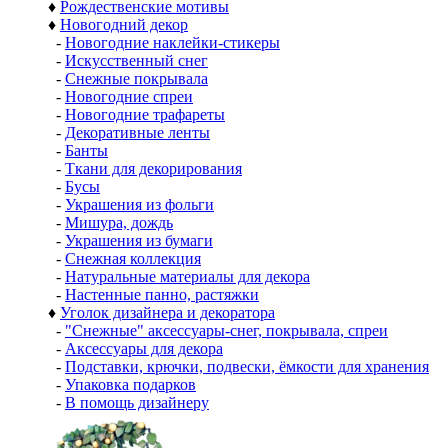
♦
Рождественские мотивы
♦
Новогодний декор
-
Новогодние наклейки-стикеры
-
Искусственный снег
-
Снежные покрывала
-
Новогодние спреи
-
Новогодние трафареты
-
Декоративные ленты
-
Банты
-
Ткани для декорирования
-
Бусы
-
Украшения из фольги
-
Мишура, дождь
-
Украшения из бумаги
-
Снежная коллекция
-
Натуральные материалы для декора
-
Настенные панно, растяжки
♦
Уголок дизайнера и декоратора
-
"Снежные" аксессуары-снег, покрывала, спреи
-
Аксессуары для декора
-
Подставки, крючки, подвески, ёмкости для хранения
-
Упаковка подарков
-
В помощь дизайнеру