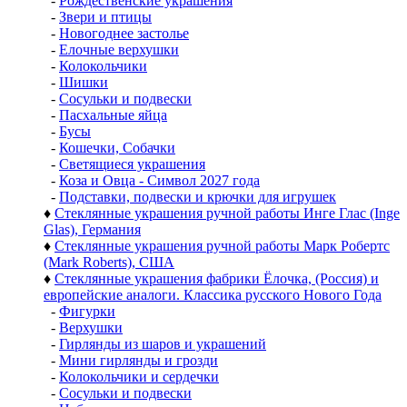
-
Рождественские украшения
-
Звери и птицы
-
Новогоднее застолье
-
Елочные верхушки
-
Колокольчики
-
Шишки
-
Сосульки и подвески
-
Пасхальные яйца
-
Бусы
-
Кошечки, Собачки
-
Светящиеся украшения
-
Коза и Овца - Символ 2027 года
-
Подставки, подвески и крючки для игрушек
♦
Стеклянные украшения ручной работы Инге Глас (Inge
Glas), Германия
♦
Стеклянные украшения ручной работы Марк Робертс
(Mark Roberts), США
♦
Стеклянные украшения фабрики Ёлочка, (Россия) и
европейские аналоги. Классика русского Нового Года
-
Фигурки
-
Верхушки
-
Гирлянды из шаров и украшений
-
Мини гирлянды и грозди
-
Колокольчики и сердечки
-
Сосульки и подвески