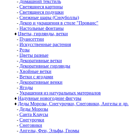
-
Домашний текстиль
-
Светящиеся картины
-
Светящиеся подушки
-
Снежные шары (Сноуболлы)
-
Декор и украшения в стиле "Прованс"
-
Настольные фонтаны
♦
Цветы, гирлянды, ветки
-
Пуансеттии
-
Искусственные растения
-
Розы
-
Цветы разные
-
Декоративные ветки
-
Декоративные гирлянды
-
Хвойные ветки
-
Ветки с ягодами
-
Декоративные венки
-
Ягоды
-
Украшения из натуральных материалов
♦
Надувные новогодние фигуры
♦
Деды Морозы, Снегурочки, Снеговики, Ангелы и др.
-
Деды Морозы
-
Санта Клаусы
-
Снегурочки
-
Снеговики
-
Ангелы, Феи, Эльфы, Гномы