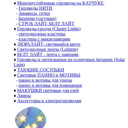
♦
Морозоустойчивые гирлянды на КАУЧУКЕ
-
Гирлянды НИТИ
-
Занавесы, сетки
-
Бахрома (сосульки)
-
СТРОБ ЛАЙТ, БЕЛТ ЛАЙТ
♦
Гирлянды-грозди (Cluster Lights)
-
светодиодные кластеры
-
кластеры с микролампами
♦
ДЮРАЛАЙТ- светящийся шнур
♦
Светодиодные ленты (Ledstrip)
♦
БЕЛТ ЛАЙТ - лента с лампами
♦
Гирлянды и светильники на солнечных батареях (Solar
Light)
♦
ТАЮЩИЕ СОСУЛЬКИ
♦
Световые ПАННО и МОТИВЫ
-
панно и мотивы для улицы
-
панно и мотивы для помещения
♦
МАКУШКИ световые для елей
♦
Лампы
♦
Аксессуары к электрогирляндам