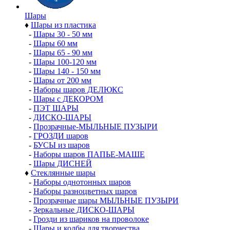
Шары
♦
Шары из пластика
-
Шары 30 - 50 мм
-
Шары 60 мм
-
Шары 65 - 90 мм
-
Шары 100-120 мм
-
Шары 140 - 150 мм
-
Шары от 200 мм
-
Наборы шаров ДЕЛЮКС
-
Шары с ДЕКОРОМ
-
ПЭТ ШАРЫ
-
ДИСКО-ШАРЫ
-
Прозрачные-МЫЛЬНЫЕ ПУЗЫРИ
-
ГРОЗДИ шаров
-
БУСЫ из шаров
-
Наборы шаров ПАПЬЕ-МАШЕ
-
Шары ДИСНЕЙ
♦
Стеклянные шары
-
Наборы однотонных шаров
-
Наборы разноцветных шаров
-
Прозрачные шары МЫЛЬНЫЕ ПУЗЫРИ
-
Зеркальные ДИСКО-ШАРЫ
-
Грозди из шариков на проволоке
-
Шары и колбы для творчества