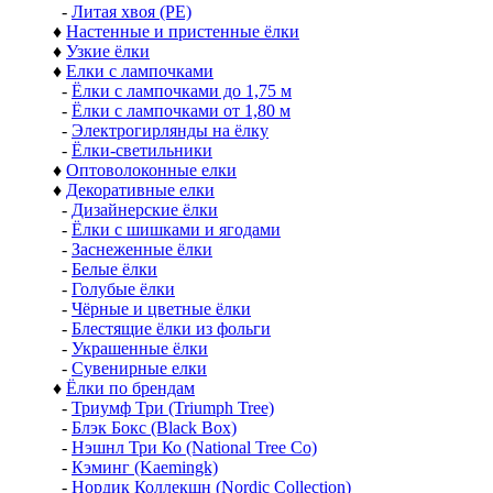
-
Литая хвоя (РЕ)
♦
Настенные и пристенные ёлки
♦
Узкие ёлки
♦
Елки с лампочками
-
Ёлки с лампочками до 1,75 м
-
Ёлки с лампочками от 1,80 м
-
Электрогирлянды на ёлку
-
Ёлки-светильники
♦
Оптоволоконные елки
♦
Декоративные елки
-
Дизайнерские ёлки
-
Ёлки с шишками и ягодами
-
Заснеженные ёлки
-
Белые ёлки
-
Голубые ёлки
-
Чёрные и цветные ёлки
-
Блестящие ёлки из фольги
-
Украшенные ёлки
-
Сувенирные елки
♦
Ёлки по брендам
-
Триумф Три (Triumph Tree)
-
Блэк Бокс (Black Box)
-
Нэшнл Три Ко (National Tree Co)
-
Кэминг (Kaemingk)
-
Нордик Коллекшн (Nordic Collection)