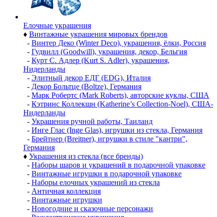
Елочные украшения
♦
Винтажные украшения мировых брендов
-
Винтер Деко (Winter Deco), украшения, ёлки, Россия
-
Гудвилл (Goodwill), украшения, декор, Бельгия
-
Курт С. Адлер (Kurt S. Adler), украшения,
Нидерланды
-
Элитный декор ЕДГ (EDG), Италия
-
Декор Больтце (Boltze), Германия
-
Марк Робертс (Mark Roberts), авторские куклы, США
-
Кэтринс Коллекшн (Katherine’s Collection-Noel), США-
Нидерланды
-
Украшения ручной работы, Таиланд
-
Инге Глас (Inge Glas), игрушки из стекла, Германия
-
Брейтнер (Breitner), игрушки в стиле "кантри",
Германия
♦
Украшения из стекла (все бренды)
-
Наборы шаров и украшений в подарочной упаковке
-
Винтажные игрушки в подарочной упаковке
-
Наборы елочных украшений из стекла
-
Античная коллекция
-
Винтажные игрушки
-
Новогодние и сказочные персонажи