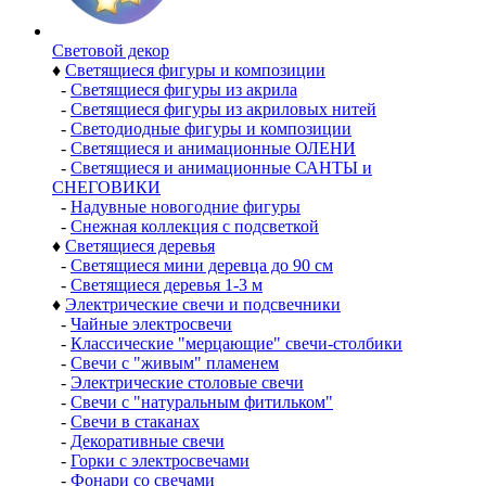
Световой декор
♦
Светящиеся фигуры и композиции
-
Светящиеся фигуры из акрила
-
Светящиеся фигуры из акриловых нитей
-
Светодиодные фигуры и композиции
-
Светящиеся и анимационные ОЛЕНИ
-
Светящиеся и анимационные САНТЫ и
СНЕГОВИКИ
-
Надувные новогодние фигуры
-
Снежная коллекция с подсветкой
♦
Светящиеся деревья
-
Светящиеся мини деревца до 90 см
-
Светящиеся деревья 1-3 м
♦
Электрические свечи и подсвечники
-
Чайные электросвечи
-
Классические "мерцающие" свечи-столбики
-
Свечи с "живым" пламенем
-
Электрические столовые свечи
-
Свечи с "натуральным фитильком"
-
Свечи в стаканах
-
Декоративные свечи
-
Горки с электросвечами
-
Фонари со свечами