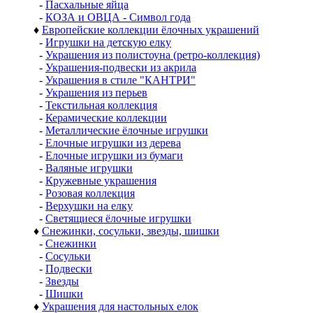
-
Пасхальные яйца
-
КОЗА и ОВЦА - Символ года
♦
Европейские коллекции ёлочных украшений
-
Игрушки на детскую елку
-
Украшения из полистоуна (ретро-коллекция)
-
Украшения-подвески из акрила
-
Украшения в стиле "КАНТРИ"
-
Украшения из перьев
-
Текстильная коллекция
-
Керамические коллекции
-
Металлические ёлочные игрушки
-
Елочные игрушки из дерева
-
Елочные игрушки из бумаги
-
Валяные игрушки
-
Кружевные украшения
-
Розовая коллекция
-
Верхушки на елку
-
Светящиеся ёлочные игрушки
♦
Снежинки, сосульки, звезды, шишки
-
Снежинки
-
Сосульки
-
Подвески
-
Звезды
-
Шишки
♦
Украшения для настольных елок