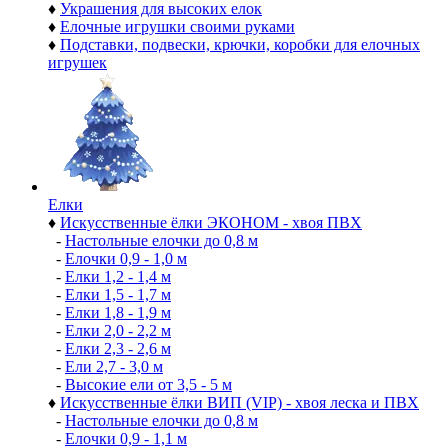
♦
Украшения для высоких елок
♦
Елочные игрушки своими руками
♦
Подставки, подвески, крючки, коробки для елочных
игрушек
Елки
♦
Искусственные ёлки ЭКОНОМ - хвоя ПВХ
-
Настольные елочки до 0,8 м
-
Елочки 0,9 - 1,0 м
-
Елки 1,2 - 1,4 м
-
Елки 1,5 - 1,7 м
-
Елки 1,8 - 1,9 м
-
Елки 2,0 - 2,2 м
-
Елки 2,3 - 2,6 м
-
Ели 2,7 - 3,0 м
-
Высокие ели от 3,5 - 5 м
♦
Искусственные ёлки ВИП (VIP) - хвоя леска и ПВХ
-
Настольные елочки до 0,8 м
-
Елочки 0,9 - 1,1 м