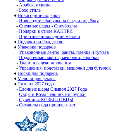
-
Арабская сказка
-
Бохо стиль
♦
Новогодние подарки
-
Новогодние фигуры на ёлку и под ёлку
-
Снежные шары - Сноуболлы
-
Подарки в стиле КАНТРИ
-
Приятные новогодние мелочи
♦
Подарки на Рождество
♦
Упаковка подарков
-
Упаковочные ленты, банты, пленка и бумага
-
Подарочные пакеты, мешочки, коробки
-
Ткани для декорирования
-
Украшения, подставки, мешочки для бутылок
♦
Носки для подарков
♦
Мелочи для декора
♦
Символ 2027 года
-
Ёлочные шары Символ 2027 Года
-
Овцы и Козы - ёлочные игрушки
-
Сувениры КОЗЫ и ОВЦЫ
-
Символы года прошлых лет