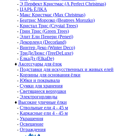
-
Э Перфект Кристмас (A Perfect Christmas)
-
ЦАРЬ ЁЛКА
-
Макс Кристмас (Max Christmas)
-
Беатрис Морозко (Beatrees Morozko)
-
Кристал Трис (Crystal Trees)
-
Грин Трис (Green Trees)
-
Элит Ели Пенери (Peneri)
-
Декорленд (Decorland)
-
Винтер Деко (Winter Deco)
-
ТриДеЛюкс (TreeDeLuxe)
-
ЁлкаДэ (ElkaDe)
♦
Аксессуары для ёлок
-
Подставки для искусственных и живых елей
-
Корзины для основания ёлки
-
Юбки и покрывала
-
Сумки для хранения
-
Светящиеся верхушки
-
Электрогирлянды
♦
Высокие уличные ёлки
-
Ствольные ели 4 - 45 м
-
Каркасные ели 4 - 45 м
-
Украшения
-
Освещение
-
Ограждения