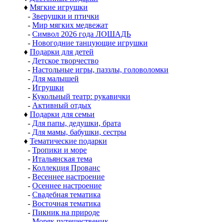
♦
Мягкие игрушки
-
Зверушки и птички
-
Мир мягких медвежат
-
Символ 2026 года ЛОШАДЬ
-
Новогодние танцующие игрушки
♦
Подарки для детей
-
Детское творчество
-
Настольные игры, паззлы, головоломки
-
Для малышей
-
Игрушки
-
Кукольный театр: рукавички
-
Активный отдых
♦
Подарки для семьи
-
Для папы, дедушки, брата
-
Для мамы, бабушки, сестры
♦
Тематические подарки
-
Тропики и море
-
Итальянская тема
-
Коллекция Прованс
-
Весеннее настроение
-
Осеннее настроение
-
Свадебная тематика
-
Восточная тематика
-
Пикник на природе
-
Моряк путешественик