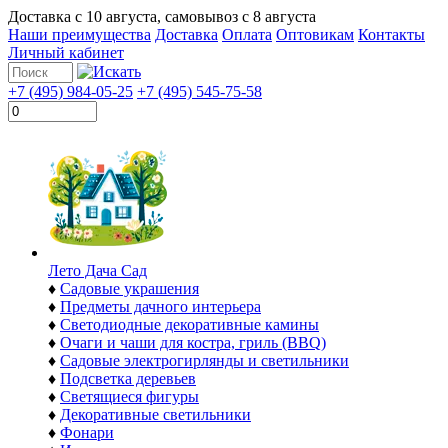
Доставка с
10 августа
, самовывоз с
8 августа
Наши преимущества
Доставка
Оплата
Оптовикам
Контакты
Личный кабинет
+7 (495) 984-05-25
+7 (495) 545-75-58
Лето Дача Сад
♦
Садовые украшения
♦
Предметы дачного интерьера
♦
Светодиодные декоративные камины
♦
Очаги и чаши для костра, гриль (BBQ)
♦
Садовые электрогирлянды и светильники
♦
Подсветка деревьев
♦
Светящиеся фигуры
♦
Декоративные светильники
♦
Фонари