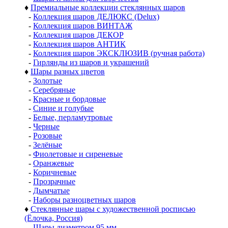
♦
Премиальные коллекции стеклянных шаров
-
Коллекция шаров ДЕЛЮКС (Delux)
-
Коллекция шаров ВИНТАЖ
-
Коллекция шаров ДЕКОР
-
Коллекция шаров АНТИК
-
Коллекция шаров ЭКСКЛЮЗИВ (ручная работа)
-
Гирлянды из шаров и украшений
♦
Шары разных цветов
-
Золотые
-
Серебряные
-
Красные и бордовые
-
Синие и голубые
-
Белые, перламутровые
-
Черные
-
Розовые
-
Зелёные
-
Фиолетовые и сиреневые
-
Оранжевые
-
Коричневые
-
Прозрачные
-
Дымчатые
-
Наборы разноцветных шаров
♦
Стеклянные шары с художественной росписью
(Ёлочка, Россия)
-
Шары диаметром 95 мм