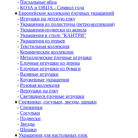
-
Пасхальные яйца
-
КОЗА и ОВЦА - Символ года
♦
Европейские коллекции ёлочных украшений
-
Игрушки на детскую елку
-
Украшения из полистоуна (ретро-коллекция)
-
Украшения-подвески из акрила
-
Украшения в стиле "КАНТРИ"
-
Украшения из перьев
-
Текстильная коллекция
-
Керамические коллекции
-
Металлические ёлочные игрушки
-
Елочные игрушки из дерева
-
Елочные игрушки из бумаги
-
Валяные игрушки
-
Кружевные украшения
-
Розовая коллекция
-
Верхушки на елку
-
Светящиеся ёлочные игрушки
♦
Снежинки, сосульки, звезды, шишки
-
Снежинки
-
Сосульки
-
Подвески
-
Звезды
-
Шишки
♦
Украшения для настольных елок