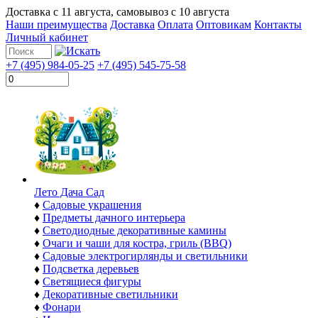
Доставка с
11 августа
, самовывоз с
10 августа
Наши преимущества
Доставка
Оплата
Оптовикам
Контакты
Личный кабинет
+7 (495) 984-05-25
+7 (495) 545-75-58
Лето Дача Сад
♦
Садовые украшения
♦
Предметы дачного интерьера
♦
Светодиодные декоративные камины
♦
Очаги и чаши для костра, гриль (BBQ)
♦
Садовые электрогирлянды и светильники
♦
Подсветка деревьев
♦
Светящиеся фигуры
♦
Декоративные светильники
♦
Фонари