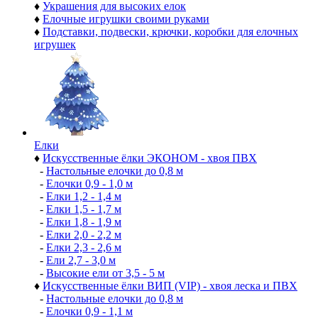
♦
Украшения для высоких елок
♦
Елочные игрушки своими руками
♦
Подставки, подвески, крючки, коробки для елочных
игрушек
Елки
♦
Искусственные ёлки ЭКОНОМ - хвоя ПВХ
-
Настольные елочки до 0,8 м
-
Елочки 0,9 - 1,0 м
-
Елки 1,2 - 1,4 м
-
Елки 1,5 - 1,7 м
-
Елки 1,8 - 1,9 м
-
Елки 2,0 - 2,2 м
-
Елки 2,3 - 2,6 м
-
Ели 2,7 - 3,0 м
-
Высокие ели от 3,5 - 5 м
♦
Искусственные ёлки ВИП (VIP) - хвоя леска и ПВХ
-
Настольные елочки до 0,8 м
-
Елочки 0,9 - 1,1 м