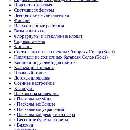
Подсветка деревьев
Светящиеся фигуры
Декоративные светильники
Фонари
Искусственные растения
Вазы и вазочки
Флорариумы и стеклянные клоши
Садовая мебель
Фонтаны
Светильники на солнечных батареях Солар (Solar)
Гирлянды на солнечных батареях Солар (Solar)
Кашпо и подставки для цветов
Коллекция Прованс
Пляжный отдых
Детская площадка
Осеннее настроение
Хэллоуин
Пасхальная коллекция
•
Пасхальные яйца
•
Пасхальные Зайцы
•
Пасхальные украшения
•
Пасхальный декор интерьера
•
Весенние букеты и цветы
•
Вазочки