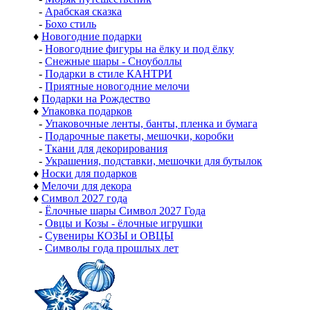
-
Арабская сказка
-
Бохо стиль
♦
Новогодние подарки
-
Новогодние фигуры на ёлку и под ёлку
-
Снежные шары - Сноуболлы
-
Подарки в стиле КАНТРИ
-
Приятные новогодние мелочи
♦
Подарки на Рождество
♦
Упаковка подарков
-
Упаковочные ленты, банты, пленка и бумага
-
Подарочные пакеты, мешочки, коробки
-
Ткани для декорирования
-
Украшения, подставки, мешочки для бутылок
♦
Носки для подарков
♦
Мелочи для декора
♦
Символ 2027 года
-
Ёлочные шары Символ 2027 Года
-
Овцы и Козы - ёлочные игрушки
-
Сувениры КОЗЫ и ОВЦЫ
-
Символы года прошлых лет