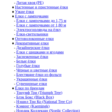
-
Литая хвоя (РЕ)
♦
Настенные и пристенные ёлки
♦
Узкие ёлки
♦
Елки с лампочками
-
Ёлки с лампочками до 1,75 м
-
Ёлки с лампочками от 1,80 м
-
Электрогирлянды на ёлку
-
Ёлки-светильники
♦
Оптоволоконные елки
♦
Декоративные елки
-
Дизайнерские ёлки
-
Ёлки с шишками и ягодами
-
Заснеженные ёлки
-
Белые ёлки
-
Голубые ёлки
-
Чёрные и цветные ёлки
-
Блестящие ёлки из фольги
-
Украшенные ёлки
-
Сувенирные елки
♦
Ёлки по брендам
-
Триумф Три (Triumph Tree)
-
Блэк Бокс (Black Box)
-
Нэшнл Три Ко (National Tree Co)
-
Кэминг (Kaemingk)
-
Нордик Коллекшн (Nordic Collection)