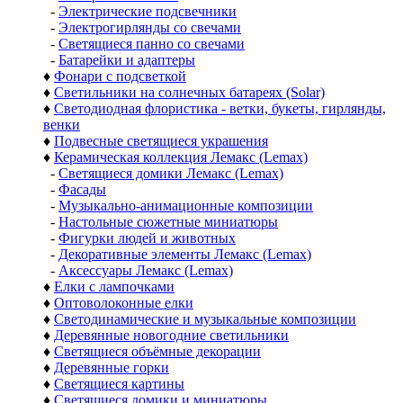
-
Электрические подсвечники
-
Электрогирлянды со свечами
-
Светящиеся панно со свечами
-
Батарейки и адаптеры
♦
Фонари с подсветкой
♦
Светильники на солнечных батареях (Solar)
♦
Светодиодная флористика - ветки, букеты, гирлянды,
венки
♦
Подвесные светящиеся украшения
♦
Керамическая коллекция Лемакс (Lemax)
-
Светящиеся домики Лемакс (Lemax)
-
Фасады
-
Музыкально-анимационные композиции
-
Настольные сюжетные миниатюры
-
Фигурки людей и животных
-
Декоративные элементы Лемакс (Lemax)
-
Аксессуары Лемакс (Lemax)
♦
Елки с лампочками
♦
Оптоволоконные елки
♦
Светодинамические и музыкальные композиции
♦
Деревянные новогодние светильники
♦
Светящиеся объёмные декорации
♦
Деревянные горки
♦
Светящиеся картины
♦
Светящиеся домики и миниатюры