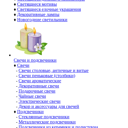
♦
Светящиеся мотивы
♦
Светящиеся елочные украшения
♦
Декоративные лампы
♦
Новогодние светильники
Свечи и подсвечники
♦
Свечи
-
Свечи столовые, античные и витые
-
Свечи пеньковые (столбики)
-
Свечи ароматические
-
Декоративные свечи
-
Подарочные свечи
-
Чайные свечи
-
Электрические свечи
-
Декор и аксессуары для свечей
♦
Подсвечники
-
Стеклянные подсвечники
-
Металлические подсвечники
-
Подсвечники из керамики и полистоуна