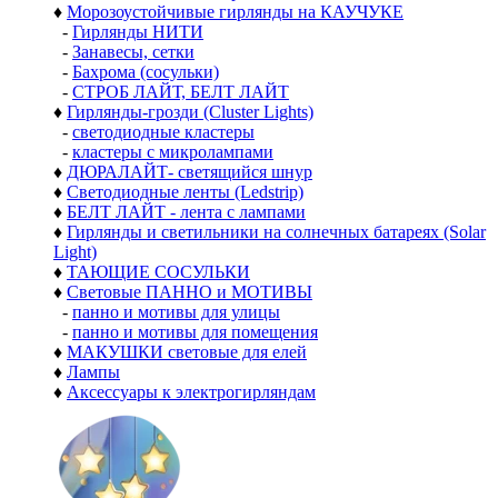
♦
Морозоустойчивые гирлянды на КАУЧУКЕ
-
Гирлянды НИТИ
-
Занавесы, сетки
-
Бахрома (сосульки)
-
СТРОБ ЛАЙТ, БЕЛТ ЛАЙТ
♦
Гирлянды-грозди (Cluster Lights)
-
светодиодные кластеры
-
кластеры с микролампами
♦
ДЮРАЛАЙТ- светящийся шнур
♦
Светодиодные ленты (Ledstrip)
♦
БЕЛТ ЛАЙТ - лента с лампами
♦
Гирлянды и светильники на солнечных батареях (Solar
Light)
♦
ТАЮЩИЕ СОСУЛЬКИ
♦
Световые ПАННО и МОТИВЫ
-
панно и мотивы для улицы
-
панно и мотивы для помещения
♦
МАКУШКИ световые для елей
♦
Лампы
♦
Аксессуары к электрогирляндам