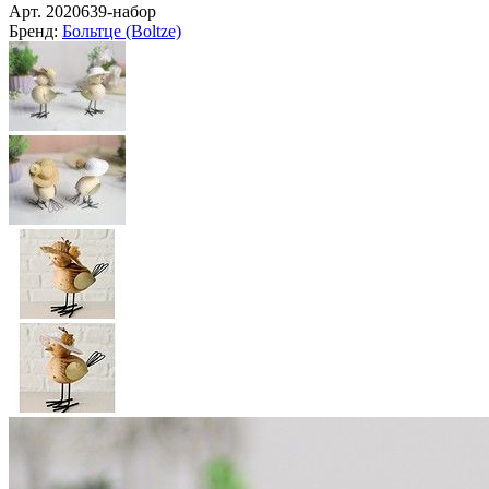
Арт.
2020639-набор
Бренд:
Больтце (Boltze)