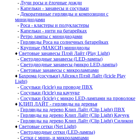
-
Лучи росы и ёлочные дожди
-
Капельки - занавесы и сосульки
-
Декоративные гирлянды и композиции с
минидиодами
-
Роса - кластеры и полукластеры
-
Капельки - нити на батарейках
-
Ретро лампы с минидиодами
-
Гирлянды Роса на солнечных батарейках
-
Крупные (МАКСИ) минидиоды
♦
Световые занавесы Плэй Лайт (Play Light)
-
Светодиодные занавесы (LED-лампы)
-
Светодиодные занавесы (микро LED-лампы)
-
Световые занавесы с микролампами
♦
Бахрома (сосульки) Айсикл Плэй Лайт (Icicle Play
Light)
-
Сосульки (Icicle) на проводе ПВХ
-
Сосульки (Icicle) на каучуке
-
Сосульки (Icicle) с микро LED-лампами на проволоке
♦
КЛИП ЛАЙТ - гирлянды на деревья
-
Гирлянды на дерево Клип Лайт (Clip Light) ПВХ
-
Гирлянды на дерево Клип Лайт (Clip Light) Каучук
-
Гирлянды на дерево Клип Лайт (Clip Light) Силикон
♦
Световые сетки (Net Light)
-
Светодиодные сетки (LED-лампы)
-
Сетки с мини- и микролампами