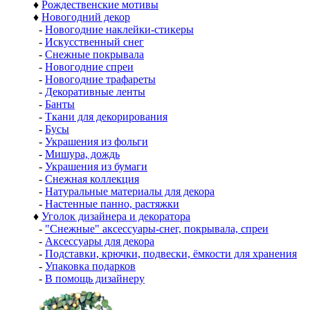
♦
Рождественские мотивы
♦
Новогодний декор
-
Новогодние наклейки-стикеры
-
Искусственный снег
-
Снежные покрывала
-
Новогодние спреи
-
Новогодние трафареты
-
Декоративные ленты
-
Банты
-
Ткани для декорирования
-
Бусы
-
Украшения из фольги
-
Мишура, дождь
-
Украшения из бумаги
-
Снежная коллекция
-
Натуральные материалы для декора
-
Настенные панно, растяжки
♦
Уголок дизайнера и декоратора
-
"Снежные" аксессуары-снег, покрывала, спреи
-
Аксессуары для декора
-
Подставки, крючки, подвески, ёмкости для хранения
-
Упаковка подарков
-
В помощь дизайнеру