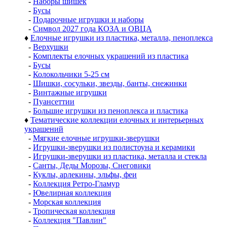
-
Наборы шишек
-
Бусы
-
Подарочные игрушки и наборы
-
Символ 2027 года КОЗА и ОВЦА
♦
Елочные игрушки из пластика, металла, пеноплекса
-
Верхушки
-
Комплекты елочных украшений из пластика
-
Бусы
-
Колокольчики 5-25 см
-
Шишки, сосульки, звезды, банты, снежинки
-
Винтажные игрушки
-
Пуансеттии
-
Большие игрушки из пеноплекса и пластика
♦
Тематические коллекции елочных и интерьерных
украшений
-
Мягкие елочные игрушки-зверушки
-
Игрушки-зверушки из полистоуна и керамики
-
Игрушки-зверушки из пластика, металла и стекла
-
Санты, Деды Морозы, Снеговики
-
Куклы, арлекины, эльфы, феи
-
Коллекция Ретро-Гламур
-
Ювелирная коллекция
-
Морская коллекция
-
Тропическая коллекция
-
Коллекция "Павлин"