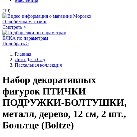
Масленица
(19)
О любимом магазине
Смотреть >
ЁЛКА по параметрам
Подобрать >
Главная
Лето Дача Сад
Пасхальная коллекция
Набор декоративных
фигурок ПТИЧКИ
ПОДРУЖКИ-БОЛТУШКИ,
металл, дерево, 12 см, 2 шт.,
Больтце (Boltze)