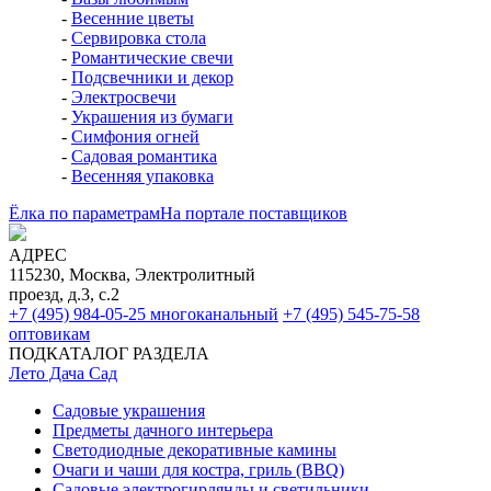
-
Весенние цветы
-
Сервировка стола
-
Романтические свечи
-
Подсвечники и декор
-
Электросвечи
-
Украшения из бумаги
-
Симфония огней
-
Садовая романтика
-
Весенняя упаковка
Ёлка по параметрам
На портале поставщиков
АДРЕС
115230, Москва, Электролитный
проезд, д.3, с.2
+7 (495) 984-05-25
многоканальный
+7 (495) 545-75-58
оптовикам
ПОДКАТАЛОГ РАЗДЕЛА
Лето Дача Сад
Садовые украшения
Предметы дачного интерьера
Светодиодные декоративные камины
Очаги и чаши для костра, гриль (BBQ)
Садовые электрогирлянды и светильники