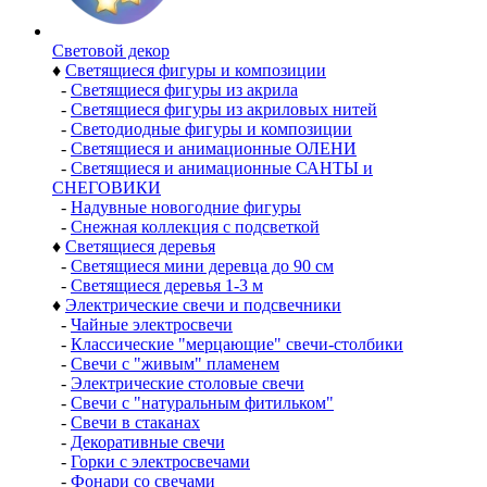
Световой декор
♦
Светящиеся фигуры и композиции
-
Светящиеся фигуры из акрила
-
Светящиеся фигуры из акриловых нитей
-
Светодиодные фигуры и композиции
-
Светящиеся и анимационные ОЛЕНИ
-
Светящиеся и анимационные САНТЫ и
СНЕГОВИКИ
-
Надувные новогодние фигуры
-
Снежная коллекция с подсветкой
♦
Светящиеся деревья
-
Светящиеся мини деревца до 90 см
-
Светящиеся деревья 1-3 м
♦
Электрические свечи и подсвечники
-
Чайные электросвечи
-
Классические "мерцающие" свечи-столбики
-
Свечи с "живым" пламенем
-
Электрические столовые свечи
-
Свечи с "натуральным фитильком"
-
Свечи в стаканах
-
Декоративные свечи
-
Горки с электросвечами
-
Фонари со свечами