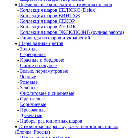
♦
Премиальные коллекции стеклянных шаров
-
Коллекция шаров ДЕЛЮКС (Delux)
-
Коллекция шаров ВИНТАЖ
-
Коллекция шаров ДЕКОР
-
Коллекция шаров АНТИК
-
Коллекция шаров ЭКСКЛЮЗИВ (ручная работа)
-
Гирлянды из шаров и украшений
♦
Шары разных цветов
-
Золотые
-
Серебряные
-
Красные и бордовые
-
Синие и голубые
-
Белые, перламутровые
-
Черные
-
Розовые
-
Зелёные
-
Фиолетовые и сиреневые
-
Оранжевые
-
Коричневые
-
Прозрачные
-
Дымчатые
-
Наборы разноцветных шаров
♦
Стеклянные шары с художественной росписью
(Ёлочка, Россия)
-
Шары диаметром 95 мм