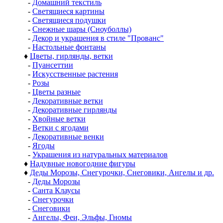
-
Домашний текстиль
-
Светящиеся картины
-
Светящиеся подушки
-
Снежные шары (Сноуболлы)
-
Декор и украшения в стиле "Прованс"
-
Настольные фонтаны
♦
Цветы, гирлянды, ветки
-
Пуансеттии
-
Искусственные растения
-
Розы
-
Цветы разные
-
Декоративные ветки
-
Декоративные гирлянды
-
Хвойные ветки
-
Ветки с ягодами
-
Декоративные венки
-
Ягоды
-
Украшения из натуральных материалов
♦
Надувные новогодние фигуры
♦
Деды Морозы, Снегурочки, Снеговики, Ангелы и др.
-
Деды Морозы
-
Санта Клаусы
-
Снегурочки
-
Снеговики
-
Ангелы, Феи, Эльфы, Гномы