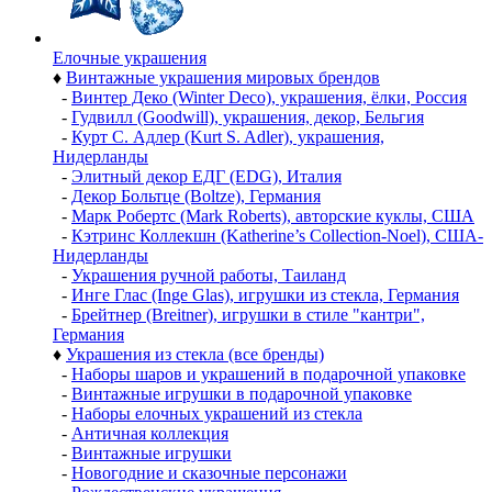
Елочные украшения
♦
Винтажные украшения мировых брендов
-
Винтер Деко (Winter Deco), украшения, ёлки, Россия
-
Гудвилл (Goodwill), украшения, декор, Бельгия
-
Курт С. Адлер (Kurt S. Adler), украшения,
Нидерланды
-
Элитный декор ЕДГ (EDG), Италия
-
Декор Больтце (Boltze), Германия
-
Марк Робертс (Mark Roberts), авторские куклы, США
-
Кэтринс Коллекшн (Katherine’s Collection-Noel), США-
Нидерланды
-
Украшения ручной работы, Таиланд
-
Инге Глас (Inge Glas), игрушки из стекла, Германия
-
Брейтнер (Breitner), игрушки в стиле "кантри",
Германия
♦
Украшения из стекла (все бренды)
-
Наборы шаров и украшений в подарочной упаковке
-
Винтажные игрушки в подарочной упаковке
-
Наборы елочных украшений из стекла
-
Античная коллекция
-
Винтажные игрушки
-
Новогодние и сказочные персонажи