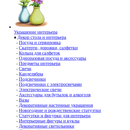
Украшение интерьера
♦
Декор стола и интерьера
-
Посуда и сервировка
-
Скатерти, дорожки, салфетки
-
Кольца для салфеток
-
Одноразовая посуда и аксессуары
-
Предметы интерьера
-
Свечи
-
Канделябры
-
Подсвечники
-
Подсвечники с электросвечами
-
Электрические свечи
-
Аксессуары для бутылок и алкоголя
-
Вазы
-
Декоративные настенные украшения
-
Новогодние и рождественские статуэтки
-
Статуэтки и фигурки для интерьера
-
Интерьерные фигуры и куклы
-
Декоративные светильники