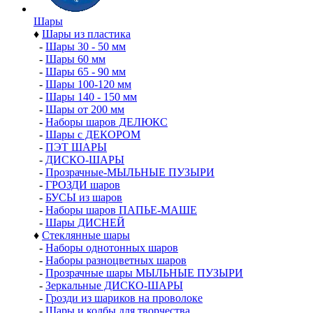
Шары
♦
Шары из пластика
-
Шары 30 - 50 мм
-
Шары 60 мм
-
Шары 65 - 90 мм
-
Шары 100-120 мм
-
Шары 140 - 150 мм
-
Шары от 200 мм
-
Наборы шаров ДЕЛЮКС
-
Шары с ДЕКОРОМ
-
ПЭТ ШАРЫ
-
ДИСКО-ШАРЫ
-
Прозрачные-МЫЛЬНЫЕ ПУЗЫРИ
-
ГРОЗДИ шаров
-
БУСЫ из шаров
-
Наборы шаров ПАПЬЕ-МАШЕ
-
Шары ДИСНЕЙ
♦
Стеклянные шары
-
Наборы однотонных шаров
-
Наборы разноцветных шаров
-
Прозрачные шары МЫЛЬНЫЕ ПУЗЫРИ
-
Зеркальные ДИСКО-ШАРЫ
-
Грозди из шариков на проволоке
-
Шары и колбы для творчества