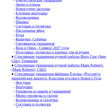
-
Рождественские украшения
-
Звери и птицы
-
Новогоднее застолье
-
Елочные верхушки
-
Колокольчики
-
Шишки
-
Сосульки и подвески
-
Пасхальные яйца
-
Бусы
-
Кошечки, Собачки
-
Светящиеся украшения
-
Коза и Овца - Символ 2027 года
-
Подставки, подвески и крючки для игрушек
♦
Стеклянные украшения ручной работы Инге Глас (Inge
Glas), Германия
♦
Стеклянные украшения ручной работы Марк Робертс
(Mark Roberts), США
♦
Стеклянные украшения фабрики Ёлочка, (Россия) и
европейские аналоги. Классика русского Нового Года
-
Фигурки
-
Верхушки
-
Гирлянды из шаров и украшений
-
Мини гирлянды и грозди
-
Колокольчики и сердечки
-
Сосульки и подвески