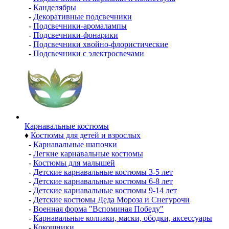
-
Канделябры
-
Декоративные подсвечники
-
Подсвечники-аромалампы
-
Подсвечники-фонарики
-
Подсвечники хвойно-флористические
-
Подсвечники с электросвечами
Карнавальные костюмы
♦
Костюмы для детей и взрослых
-
Карнавальные шапочки
-
Легкие карнавальные костюмы
-
Костюмы для малышей
-
Детские карнавальные костюмы 3-5 лет
-
Детские карнавальные костюмы 6-8 лет
-
Детские карнавальные костюмы 9-14 лет
-
Детские костюмы Деда Мороза и Снегурочи
-
Военная форма "Вспоминая Победу"
-
Карнавальные колпаки, маски, ободки, аксессуары
-
Кокошники