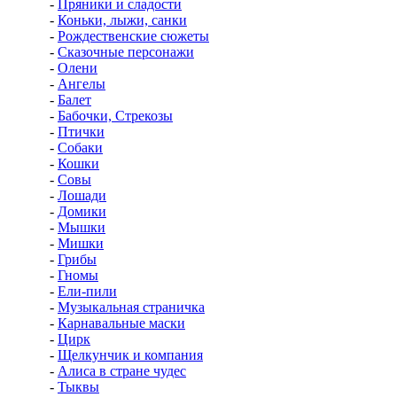
-
Пряники и сладости
-
Коньки, лыжи, санки
-
Рождественские сюжеты
-
Сказочные персонажи
-
Олени
-
Ангелы
-
Балет
-
Бабочки, Стрекозы
-
Птички
-
Собаки
-
Кошки
-
Совы
-
Лошади
-
Домики
-
Мышки
-
Мишки
-
Грибы
-
Гномы
-
Ели-пили
-
Музыкальная страничка
-
Карнавальные маски
-
Цирк
-
Щелкунчик и компания
-
Алиса в стране чудес
-
Тыквы