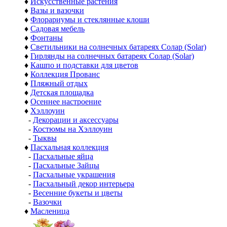
♦
Искусственные растения
♦
Вазы и вазочки
♦
Флорариумы и стеклянные клоши
♦
Садовая мебель
♦
Фонтаны
♦
Светильники на солнечных батареях Солар (Solar)
♦
Гирлянды на солнечных батареях Солар (Solar)
♦
Кашпо и подставки для цветов
♦
Коллекция Прованс
♦
Пляжный отдых
♦
Детская площадка
♦
Осеннее настроение
♦
Хэллоуин
-
Декорации и аксессуары
-
Костюмы на Хэллоуин
-
Тыквы
♦
Пасхальная коллекция
-
Пасхальные яйца
-
Пасхальные Зайцы
-
Пасхальные украшения
-
Пасхальный декор интерьера
-
Весенние букеты и цветы
-
Вазочки
♦
Масленица