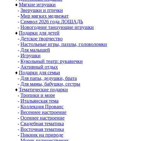
♦
Мягкие игрушки
-
Зверушки и птички
-
Мир мягких медвежат
-
Символ 2026 года ЛОШАДЬ
-
Новогодние танцующие игрушки
♦
Подарки для детей
-
Детское творчество
-
Настольные игры, паззлы, головоломки
-
Для малышей
-
Игрушки
-
Кукольный театр: рукавички
-
Активный отдых
♦
Подарки для семьи
-
Для папы, дедушки, брата
-
Для мамы, бабушки, сестры
♦
Тематические подарки
-
Тропики и море
-
Итальянская тема
-
Коллекция Прованс
-
Весеннее настроение
-
Осеннее настроение
-
Свадебная тематика
-
Восточная тематика
-
Пикник на природе
-
Моряк путешественик