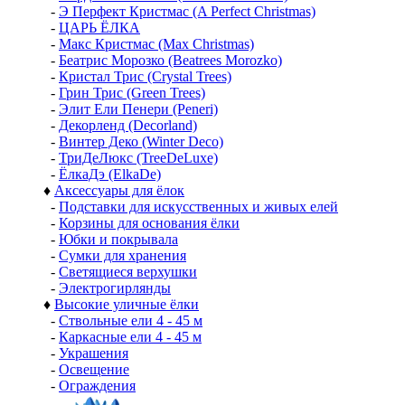
-
Э Перфект Кристмас (A Perfect Christmas)
-
ЦАРЬ ЁЛКА
-
Макс Кристмас (Max Christmas)
-
Беатрис Морозко (Beatrees Morozko)
-
Кристал Трис (Crystal Trees)
-
Грин Трис (Green Trees)
-
Элит Ели Пенери (Peneri)
-
Декорленд (Decorland)
-
Винтер Деко (Winter Deco)
-
ТриДеЛюкс (TreeDeLuxe)
-
ЁлкаДэ (ElkaDe)
♦
Аксессуары для ёлок
-
Подставки для искусственных и живых елей
-
Корзины для основания ёлки
-
Юбки и покрывала
-
Сумки для хранения
-
Светящиеся верхушки
-
Электрогирлянды
♦
Высокие уличные ёлки
-
Ствольные ели 4 - 45 м
-
Каркасные ели 4 - 45 м
-
Украшения
-
Освещение
-
Ограждения