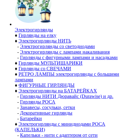
Электро­гирлянды
♦
Гирлянды на елку
♦
Электрогирлянды НИТЬ
-
Электрогирлянды со светодиодами
-
Электрогирлянды с лампами накаливания
-
Гирлянды с фигурными лампами и насадками
♦
Гирлянды МУЛЬТИШАРИКИ
♦
Гирлянды со СВЕЧАМИ
♦
РЕТРО ЛАМПЫ электрогирлянды с большими
лампами
♦
ФИГУРНЫЕ ГИРЛЯНДЫ
♦
Электрогирлянды на БАТАРЕЙКАХ
-
Гирлянды НИТИ Дюравайс (Durawise) и др.
-
Гирлянды РОСА
-
Занавесы, сосульки, сетки
-
Декоративные гирлянды
-
Батарейки
♦
Электрогирлянды с минидиодами РОСА
(КАПЕЛЬКИ)
-
Капельки - нити с адаптером от сети