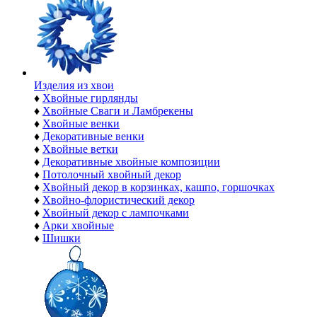
Изделия из хвои
♦
Хвойные гирлянды
♦
Хвойные Сваги и Ламбрекены
♦
Хвойные венки
♦
Декоративные венки
♦
Хвойные ветки
♦
Декоративные хвойные композиции
♦
Потолочный хвойный декор
♦
Хвойный декор в корзинках, кашпо, горшочках
♦
Хвойно-флористический декор
♦
Хвойный декор с лампочками
♦
Арки хвойные
♦
Шишки