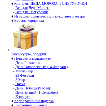
♦
Костюмы ДЕДА МОРОЗА и СНЕГУРОЧКИ
-
Все для Деда Мороза
-
Все для Снегурочки
♦
Игрушки-рукавички для кукольного театра
♦
Все для карнавала
Аксессуары, подарки
♦
Подарки к праздникам
-
День Рождения
-
День Влюбленных (14 Февраля)
-
Масленица
-
23 Февраля
-
8 Марта
-
Пасха
-
День Победы (9 Мая)
-
День Знаний (1 Сентября)
-
Хэллоуин
♦
Корпоративные подарки
♦
Достойные подарки