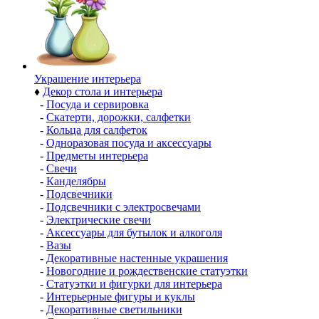
Украшение интерьера
♦
Декор стола и интерьера
-
Посуда и сервировка
-
Скатерти, дорожки, салфетки
-
Кольца для салфеток
-
Одноразовая посуда и аксессуары
-
Предметы интерьера
-
Свечи
-
Канделябры
-
Подсвечники
-
Подсвечники с электросвечами
-
Электрические свечи
-
Аксессуары для бутылок и алкоголя
-
Вазы
-
Декоративные настенные украшения
-
Новогодние и рождественские статуэтки
-
Статуэтки и фигурки для интерьера
-
Интерьерные фигуры и куклы
-
Декоративные светильники