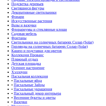
Подсветка деревьев
Светящиеся фигуры
Декоративные светильники
Фонари
Искусственные растения
Вазы и вазочки
Флорариумы и стеклянные клоши
Садовая мебель
Фонтаны
Светильники на солнечных батареях Солар (Solar)
Гирлянды на солнечных батареях Солар (Solar)
Кашпо и подставки для цветов
Коллекция Прованс
Пляжный отдых
Детская площадка
Осеннее настроение
Хэллоуин
Пасхальная коллекция
•
Пасхальные яйца
•
Пасхальные Зайцы
•
Пасхальные украшения
•
Пасхальный декор интерьера
•
Весенние букеты и цветы
•
Вазочки