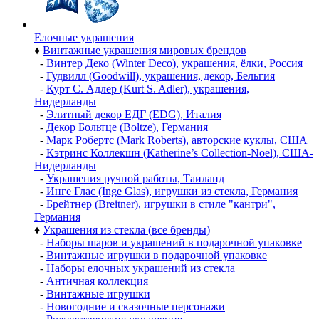
Елочные украшения
♦
Винтажные украшения мировых брендов
-
Винтер Деко (Winter Deco), украшения, ёлки, Россия
-
Гудвилл (Goodwill), украшения, декор, Бельгия
-
Курт С. Адлер (Kurt S. Adler), украшения,
Нидерланды
-
Элитный декор ЕДГ (EDG), Италия
-
Декор Больтце (Boltze), Германия
-
Марк Робертс (Mark Roberts), авторские куклы, США
-
Кэтринс Коллекшн (Katherine’s Collection-Noel), США-
Нидерланды
-
Украшения ручной работы, Таиланд
-
Инге Глас (Inge Glas), игрушки из стекла, Германия
-
Брейтнер (Breitner), игрушки в стиле "кантри",
Германия
♦
Украшения из стекла (все бренды)
-
Наборы шаров и украшений в подарочной упаковке
-
Винтажные игрушки в подарочной упаковке
-
Наборы елочных украшений из стекла
-
Античная коллекция
-
Винтажные игрушки
-
Новогодние и сказочные персонажи