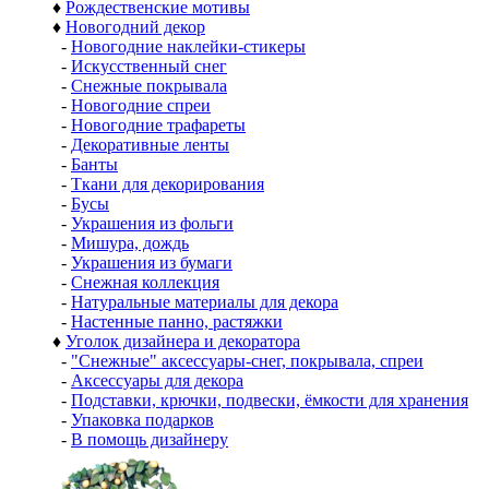
♦
Рождественские мотивы
♦
Новогодний декор
-
Новогодние наклейки-стикеры
-
Искусственный снег
-
Снежные покрывала
-
Новогодние спреи
-
Новогодние трафареты
-
Декоративные ленты
-
Банты
-
Ткани для декорирования
-
Бусы
-
Украшения из фольги
-
Мишура, дождь
-
Украшения из бумаги
-
Снежная коллекция
-
Натуральные материалы для декора
-
Настенные панно, растяжки
♦
Уголок дизайнера и декоратора
-
"Снежные" аксессуары-снег, покрывала, спреи
-
Аксессуары для декора
-
Подставки, крючки, подвески, ёмкости для хранения
-
Упаковка подарков
-
В помощь дизайнеру