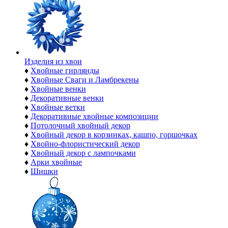
Изделия из хвои
♦
Хвойные гирлянды
♦
Хвойные Сваги и Ламбрекены
♦
Хвойные венки
♦
Декоративные венки
♦
Хвойные ветки
♦
Декоративные хвойные композиции
♦
Потолочный хвойный декор
♦
Хвойный декор в корзинках, кашпо, горшочках
♦
Хвойно-флористический декор
♦
Хвойный декор с лампочками
♦
Арки хвойные
♦
Шишки