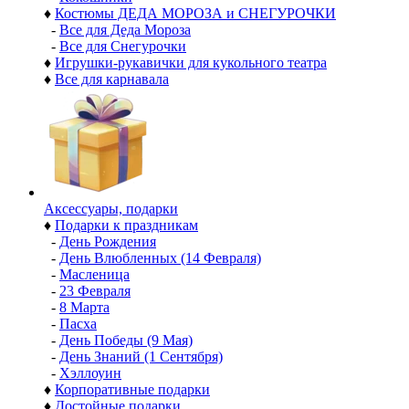
♦
Костюмы ДЕДА МОРОЗА и СНЕГУРОЧКИ
-
Все для Деда Мороза
-
Все для Снегурочки
♦
Игрушки-рукавички для кукольного театра
♦
Все для карнавала
Аксессуары, подарки
♦
Подарки к праздникам
-
День Рождения
-
День Влюбленных (14 Февраля)
-
Масленица
-
23 Февраля
-
8 Марта
-
Пасха
-
День Победы (9 Мая)
-
День Знаний (1 Сентября)
-
Хэллоуин
♦
Корпоративные подарки
♦
Достойные подарки