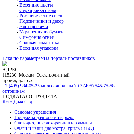
-
Весенние цветы
-
Сервировка стола
-
Романтические свечи
-
Подсвечники и декор
-
Электросвечи
-
Украшения из бумаги
-
Симфония огней
-
Садовая романтика
-
Весенняя упаковка
Ёлка по параметрам
На портале поставщиков
АДРЕС
115230, Москва, Электролитный
проезд, д.3, с.2
+7 (495) 984-05-25
многоканальный
+7 (495) 545-75-58
оптовикам
ПОДКАТАЛОГ РАЗДЕЛА
Лето Дача Сад
Садовые украшения
Предметы дачного интерьера
Светодиодные декоративные камины
Очаги и чаши для костра, гриль (BBQ)
Садовые электрогирлянды и светильники