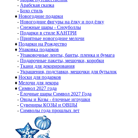
-
Арабская сказка
-
Бохо стиль
♦
Новогодние подарки
-
Новогодние фигуры на ёлку и под ёлку
-
Снежные шары - Сноуболлы
-
Подарки в стиле КАНТРИ
-
Приятные новогодние мелочи
♦
Подарки на Рождество
♦
Упаковка подарков
-
Упаковочные ленты, банты, пленка и бумага
-
Подарочные пакеты, мешочки, коробки
-
Ткани для декорирования
-
Украшения, подставки, мешочки для бутылок
♦
Носки для подарков
♦
Мелочи для декора
♦
Символ 2027 года
-
Ёлочные шары Символ 2027 Года
-
Овцы и Козы - ёлочные игрушки
-
Сувениры КОЗЫ и ОВЦЫ
-
Символы года прошлых лет