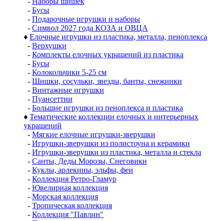
-
Наборы шишек
-
Бусы
-
Подарочные игрушки и наборы
-
Символ 2027 года КОЗА и ОВЦА
♦
Елочные игрушки из пластика, металла, пеноплекса
-
Верхушки
-
Комплекты елочных украшений из пластика
-
Бусы
-
Колокольчики 5-25 см
-
Шишки, сосульки, звезды, банты, снежинки
-
Винтажные игрушки
-
Пуансеттии
-
Большие игрушки из пеноплекса и пластика
♦
Тематические коллекции елочных и интерьерных
украшений
-
Мягкие елочные игрушки-зверушки
-
Игрушки-зверушки из полистоуна и керамики
-
Игрушки-зверушки из пластика, металла и стекла
-
Санты, Деды Морозы, Снеговики
-
Куклы, арлекины, эльфы, феи
-
Коллекция Ретро-Гламур
-
Ювелирная коллекция
-
Морская коллекция
-
Тропическая коллекция
-
Коллекция "Павлин"