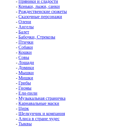
-
Пряники и сладости
-
Коньки, лыжи, санки
-
Рождественские сюжеты
-
Сказочные персонажи
-
Олени
-
Ангелы
-
Балет
-
Бабочки, Стрекозы
-
Птички
-
Собаки
-
Кошки
-
Совы
-
Лошади
-
Домики
-
Мышки
-
Мишки
-
Грибы
-
Гномы
-
Ели-пили
-
Музыкальная страничка
-
Карнавальные маски
-
Цирк
-
Щелкунчик и компания
-
Алиса в стране чудес
-
Тыквы