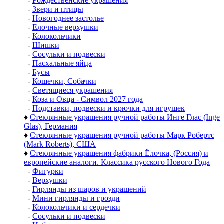
-
Рождественские украшения
-
Звери и птицы
-
Новогоднее застолье
-
Елочные верхушки
-
Колокольчики
-
Шишки
-
Сосульки и подвески
-
Пасхальные яйца
-
Бусы
-
Кошечки, Собачки
-
Светящиеся украшения
-
Коза и Овца - Символ 2027 года
-
Подставки, подвески и крючки для игрушек
♦
Стеклянные украшения ручной работы Инге Глас (Inge
Glas), Германия
♦
Стеклянные украшения ручной работы Марк Робертс
(Mark Roberts), США
♦
Стеклянные украшения фабрики Ёлочка, (Россия) и
европейские аналоги. Классика русского Нового Года
-
Фигурки
-
Верхушки
-
Гирлянды из шаров и украшений
-
Мини гирлянды и грозди
-
Колокольчики и сердечки
-
Сосульки и подвески