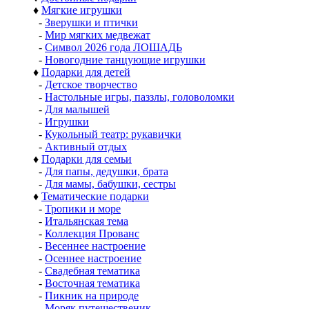
♦
Мягкие игрушки
-
Зверушки и птички
-
Мир мягких медвежат
-
Символ 2026 года ЛОШАДЬ
-
Новогодние танцующие игрушки
♦
Подарки для детей
-
Детское творчество
-
Настольные игры, паззлы, головоломки
-
Для малышей
-
Игрушки
-
Кукольный театр: рукавички
-
Активный отдых
♦
Подарки для семьи
-
Для папы, дедушки, брата
-
Для мамы, бабушки, сестры
♦
Тематические подарки
-
Тропики и море
-
Итальянская тема
-
Коллекция Прованс
-
Весеннее настроение
-
Осеннее настроение
-
Свадебная тематика
-
Восточная тематика
-
Пикник на природе
-
Моряк путешественик