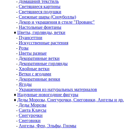
-
Домашний текстиль
-
Светящиеся картины
-
Светящиеся подушки
-
Снежные шары (Сноуболлы)
-
Декор и украшения в стиле "Прованс"
-
Настольные фонтаны
♦
Цветы, гирлянды, ветки
-
Пуансеттии
-
Искусственные растения
-
Розы
-
Цветы разные
-
Декоративные ветки
-
Декоративные гирлянды
-
Хвойные ветки
-
Ветки с ягодами
-
Декоративные венки
-
Ягоды
-
Украшения из натуральных материалов
♦
Надувные новогодние фигуры
♦
Деды Морозы, Снегурочки, Снеговики, Ангелы и др.
-
Деды Морозы
-
Санта Клаусы
-
Снегурочки
-
Снеговики
-
Ангелы, Феи, Эльфы, Гномы