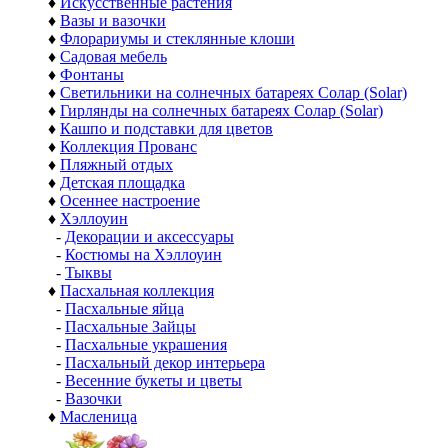
♦
Искусственные растения
♦
Вазы и вазочки
♦
Флорариумы и стеклянные клоши
♦
Садовая мебель
♦
Фонтаны
♦
Светильники на солнечных батареях Солар (Solar)
♦
Гирлянды на солнечных батареях Солар (Solar)
♦
Кашпо и подставки для цветов
♦
Коллекция Прованс
♦
Пляжный отдых
♦
Детская площадка
♦
Осеннее настроение
♦
Хэллоуин
-
Декорации и аксессуары
-
Костюмы на Хэллоуин
-
Тыквы
♦
Пасхальная коллекция
-
Пасхальные яйца
-
Пасхальные Зайцы
-
Пасхальные украшения
-
Пасхальный декор интерьера
-
Весенние букеты и цветы
-
Вазочки
♦
Масленица