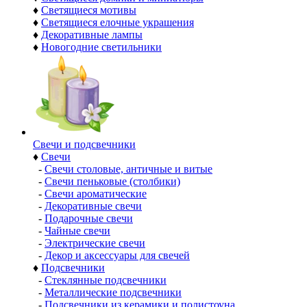
♦
Светящиеся мотивы
♦
Светящиеся елочные украшения
♦
Декоративные лампы
♦
Новогодние светильники
Свечи и подсвечники
♦
Свечи
-
Свечи столовые, античные и витые
-
Свечи пеньковые (столбики)
-
Свечи ароматические
-
Декоративные свечи
-
Подарочные свечи
-
Чайные свечи
-
Электрические свечи
-
Декор и аксессуары для свечей
♦
Подсвечники
-
Стеклянные подсвечники
-
Металлические подсвечники
-
Подсвечники из керамики и полистоуна