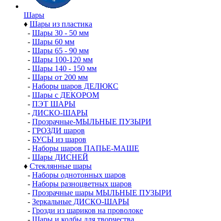
Шары
♦
Шары из пластика
-
Шары 30 - 50 мм
-
Шары 60 мм
-
Шары 65 - 90 мм
-
Шары 100-120 мм
-
Шары 140 - 150 мм
-
Шары от 200 мм
-
Наборы шаров ДЕЛЮКС
-
Шары с ДЕКОРОМ
-
ПЭТ ШАРЫ
-
ДИСКО-ШАРЫ
-
Прозрачные-МЫЛЬНЫЕ ПУЗЫРИ
-
ГРОЗДИ шаров
-
БУСЫ из шаров
-
Наборы шаров ПАПЬЕ-МАШЕ
-
Шары ДИСНЕЙ
♦
Стеклянные шары
-
Наборы однотонных шаров
-
Наборы разноцветных шаров
-
Прозрачные шары МЫЛЬНЫЕ ПУЗЫРИ
-
Зеркальные ДИСКО-ШАРЫ
-
Грозди из шариков на проволоке
-
Шары и колбы для творчества