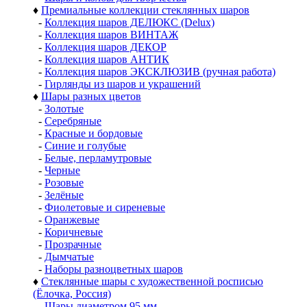
♦
Премиальные коллекции стеклянных шаров
-
Коллекция шаров ДЕЛЮКС (Delux)
-
Коллекция шаров ВИНТАЖ
-
Коллекция шаров ДЕКОР
-
Коллекция шаров АНТИК
-
Коллекция шаров ЭКСКЛЮЗИВ (ручная работа)
-
Гирлянды из шаров и украшений
♦
Шары разных цветов
-
Золотые
-
Серебряные
-
Красные и бордовые
-
Синие и голубые
-
Белые, перламутровые
-
Черные
-
Розовые
-
Зелёные
-
Фиолетовые и сиреневые
-
Оранжевые
-
Коричневые
-
Прозрачные
-
Дымчатые
-
Наборы разноцветных шаров
♦
Стеклянные шары с художественной росписью
(Ёлочка, Россия)
-
Шары диаметром 95 мм