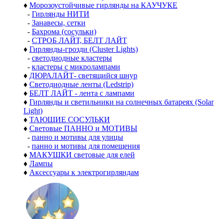
♦
Морозоустойчивые гирлянды на КАУЧУКЕ
-
Гирлянды НИТИ
-
Занавесы, сетки
-
Бахрома (сосульки)
-
СТРОБ ЛАЙТ, БЕЛТ ЛАЙТ
♦
Гирлянды-грозди (Cluster Lights)
-
светодиодные кластеры
-
кластеры с микролампами
♦
ДЮРАЛАЙТ- светящийся шнур
♦
Светодиодные ленты (Ledstrip)
♦
БЕЛТ ЛАЙТ - лента с лампами
♦
Гирлянды и светильники на солнечных батареях (Solar
Light)
♦
ТАЮЩИЕ СОСУЛЬКИ
♦
Световые ПАННО и МОТИВЫ
-
панно и мотивы для улицы
-
панно и мотивы для помещения
♦
МАКУШКИ световые для елей
♦
Лампы
♦
Аксессуары к электрогирляндам