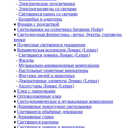
-
Электрические подсвечники
-
Электрогирлянды со свечами
-
Светящиеся панно со свечами
-
Батарейки и адаптеры
♦
Фонари с подсветкой
♦
Светильники на солнечных батареях (Solar)
♦
Светодиодная флористика - ветки, букеты, гирлянды,
венки
♦
Подвесные светящиеся украшения
♦
Керамическая коллекция Лемакс (Lemax)
-
Светящиеся домики Лемакс (Lemax)
-
Фасады
-
Музыкально-анимационные композиции
-
Настольные сюжетные миниатюры
-
Фигурки людей и животных
-
Декоративные элементы Лемакс (Lemax)
-
Аксессуары Лемакс (Lemax)
♦
Елки с лампочками
♦
Оптоволоконные елки
♦
Светодинамические и музыкальные композиции
♦
Деревянные новогодние светильники
♦
Светящиеся объёмные декорации
♦
Деревянные горки
♦
Светящиеся картины
♦
Светящиеся домики и миниатюры