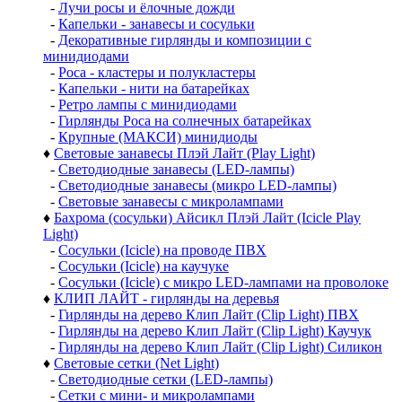
-
Лучи росы и ёлочные дожди
-
Капельки - занавесы и сосульки
-
Декоративные гирлянды и композиции с
минидиодами
-
Роса - кластеры и полукластеры
-
Капельки - нити на батарейках
-
Ретро лампы с минидиодами
-
Гирлянды Роса на солнечных батарейках
-
Крупные (МАКСИ) минидиоды
♦
Световые занавесы Плэй Лайт (Play Light)
-
Светодиодные занавесы (LED-лампы)
-
Светодиодные занавесы (микро LED-лампы)
-
Световые занавесы с микролампами
♦
Бахрома (сосульки) Айсикл Плэй Лайт (Icicle Play
Light)
-
Сосульки (Icicle) на проводе ПВХ
-
Сосульки (Icicle) на каучуке
-
Сосульки (Icicle) с микро LED-лампами на проволоке
♦
КЛИП ЛАЙТ - гирлянды на деревья
-
Гирлянды на дерево Клип Лайт (Clip Light) ПВХ
-
Гирлянды на дерево Клип Лайт (Clip Light) Каучук
-
Гирлянды на дерево Клип Лайт (Clip Light) Силикон
♦
Световые сетки (Net Light)
-
Светодиодные сетки (LED-лампы)
-
Сетки с мини- и микролампами