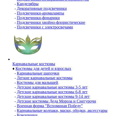
-
Канделябры
-
Декоративные подсвечники
-
Подсвечники-аромалампы
-
Подсвечники-фонарики
-
Подсвечники хвойно-флористические
-
Подсвечники с электросвечами
Карнавальные костюмы
♦
Костюмы для детей и взрослых
-
Карнавальные шапочки
-
Легкие карнавальные костюмы
-
Костюмы для малышей
-
Детские карнавальные костюмы 3-5 лет
-
Детские карнавальные костюмы 6-8 лет
-
Детские карнавальные костюмы 9-14 лет
-
Детские костюмы Деда Мороза и Снегурочи
-
Военная форма "Вспоминая Победу"
-
Карнавальные колпаки, маски, ободки, аксессуары
-
Кокошники