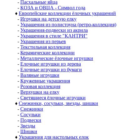
-
Пасхальные яйца
-
КОЗА и ОВЦА - Символ года
♦
Европейские коллекции ёлочных украшений
-
Игрушки на детскую елку
-
Украшения из полистоуна (ретро-коллекция)
-
Украшения-подвески из акрила
-
Украшения в стиле "КАНТРИ"
-
Украшения из перьев
-
Текстильная коллекция
-
Керамические коллекции
-
Металлические ёлочные игрушки
-
Елочные игрушки из дерева
-
Елочные игрушки из бумаги
-
Валяные игрушки
-
Кружевные украшения
-
Розовая коллекция
-
Верхушки на елку
-
Светящиеся ёлочные игрушки
♦
Снежинки, сосульки, звезды, шишки
-
Снежинки
-
Сосульки
-
Подвески
-
Звезды
-
Шишки
♦
Украшения для настольных елок