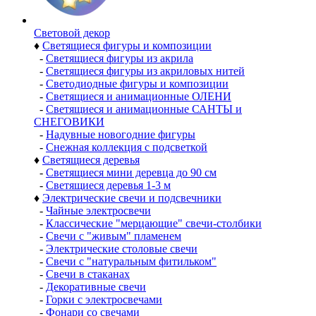
Световой декор
♦
Светящиеся фигуры и композиции
-
Светящиеся фигуры из акрила
-
Светящиеся фигуры из акриловых нитей
-
Светодиодные фигуры и композиции
-
Светящиеся и анимационные ОЛЕНИ
-
Светящиеся и анимационные САНТЫ и
СНЕГОВИКИ
-
Надувные новогодние фигуры
-
Снежная коллекция с подсветкой
♦
Светящиеся деревья
-
Светящиеся мини деревца до 90 см
-
Светящиеся деревья 1-3 м
♦
Электрические свечи и подсвечники
-
Чайные электросвечи
-
Классические "мерцающие" свечи-столбики
-
Свечи с "живым" пламенем
-
Электрические столовые свечи
-
Свечи с "натуральным фитильком"
-
Свечи в стаканах
-
Декоративные свечи
-
Горки с электросвечами
-
Фонари со свечами