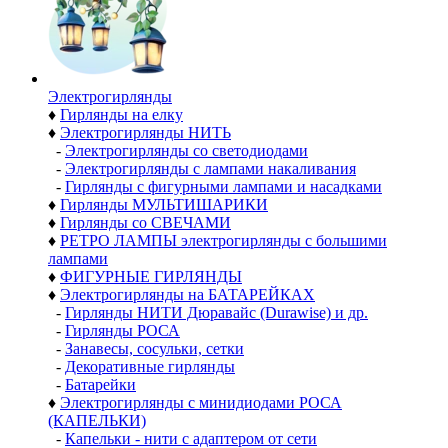
Электро­гирлянды
♦
Гирлянды на елку
♦
Электрогирлянды НИТЬ
-
Электрогирлянды со светодиодами
-
Электрогирлянды с лампами накаливания
-
Гирлянды с фигурными лампами и насадками
♦
Гирлянды МУЛЬТИШАРИКИ
♦
Гирлянды со СВЕЧАМИ
♦
РЕТРО ЛАМПЫ электрогирлянды с большими
лампами
♦
ФИГУРНЫЕ ГИРЛЯНДЫ
♦
Электрогирлянды на БАТАРЕЙКАХ
-
Гирлянды НИТИ Дюравайс (Durawise) и др.
-
Гирлянды РОСА
-
Занавесы, сосульки, сетки
-
Декоративные гирлянды
-
Батарейки
♦
Электрогирлянды с минидиодами РОСА
(КАПЕЛЬКИ)
-
Капельки - нити с адаптером от сети