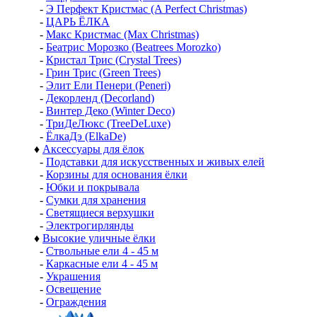
-
Э Перфект Кристмас (A Perfect Christmas)
-
ЦАРЬ ЁЛКА
-
Макс Кристмас (Max Christmas)
-
Беатрис Морозко (Beatrees Morozko)
-
Кристал Трис (Crystal Trees)
-
Грин Трис (Green Trees)
-
Элит Ели Пенери (Peneri)
-
Декорленд (Decorland)
-
Винтер Деко (Winter Deco)
-
ТриДеЛюкс (TreeDeLuxe)
-
ЁлкаДэ (ElkaDe)
♦
Аксессуары для ёлок
-
Подставки для искусственных и живых елей
-
Корзины для основания ёлки
-
Юбки и покрывала
-
Сумки для хранения
-
Светящиеся верхушки
-
Электрогирлянды
♦
Высокие уличные ёлки
-
Ствольные ели 4 - 45 м
-
Каркасные ели 4 - 45 м
-
Украшения
-
Освещение
-
Ограждения