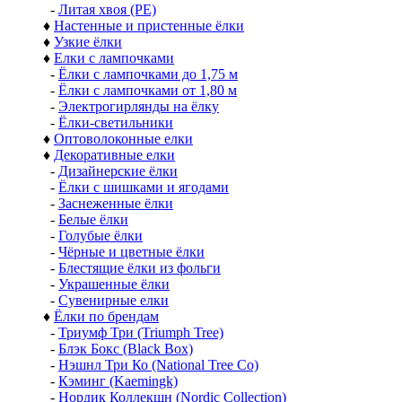
-
Литая хвоя (РЕ)
♦
Настенные и пристенные ёлки
♦
Узкие ёлки
♦
Елки с лампочками
-
Ёлки с лампочками до 1,75 м
-
Ёлки с лампочками от 1,80 м
-
Электрогирлянды на ёлку
-
Ёлки-светильники
♦
Оптоволоконные елки
♦
Декоративные елки
-
Дизайнерские ёлки
-
Ёлки с шишками и ягодами
-
Заснеженные ёлки
-
Белые ёлки
-
Голубые ёлки
-
Чёрные и цветные ёлки
-
Блестящие ёлки из фольги
-
Украшенные ёлки
-
Сувенирные елки
♦
Ёлки по брендам
-
Триумф Три (Triumph Tree)
-
Блэк Бокс (Black Box)
-
Нэшнл Три Ко (National Tree Co)
-
Кэминг (Kaemingk)
-
Нордик Коллекшн (Nordic Collection)