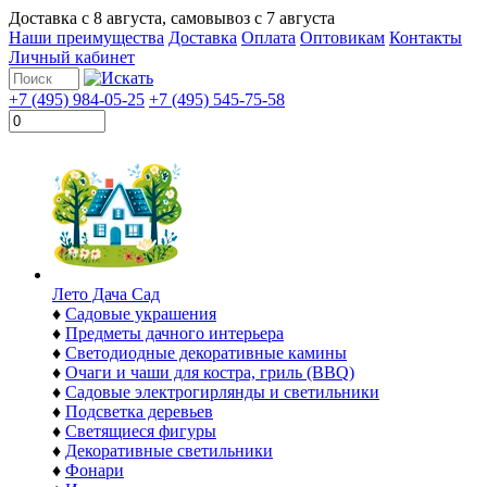
Доставка с
8 августа
, самовывоз с
7 августа
Наши преимущества
Доставка
Оплата
Оптовикам
Контакты
Личный кабинет
+7 (495) 984-05-25
+7 (495) 545-75-58
Лето Дача Сад
♦
Садовые украшения
♦
Предметы дачного интерьера
♦
Светодиодные декоративные камины
♦
Очаги и чаши для костра, гриль (BBQ)
♦
Садовые электрогирлянды и светильники
♦
Подсветка деревьев
♦
Светящиеся фигуры
♦
Декоративные светильники
♦
Фонари