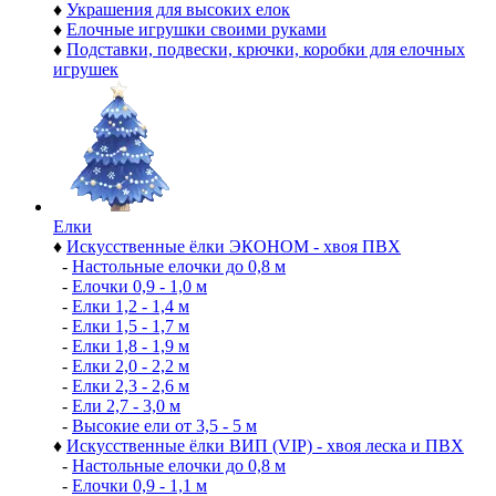
♦
Украшения для высоких елок
♦
Елочные игрушки своими руками
♦
Подставки, подвески, крючки, коробки для елочных
игрушек
Елки
♦
Искусственные ёлки ЭКОНОМ - хвоя ПВХ
-
Настольные елочки до 0,8 м
-
Елочки 0,9 - 1,0 м
-
Елки 1,2 - 1,4 м
-
Елки 1,5 - 1,7 м
-
Елки 1,8 - 1,9 м
-
Елки 2,0 - 2,2 м
-
Елки 2,3 - 2,6 м
-
Ели 2,7 - 3,0 м
-
Высокие ели от 3,5 - 5 м
♦
Искусственные ёлки ВИП (VIP) - хвоя леска и ПВХ
-
Настольные елочки до 0,8 м
-
Елочки 0,9 - 1,1 м